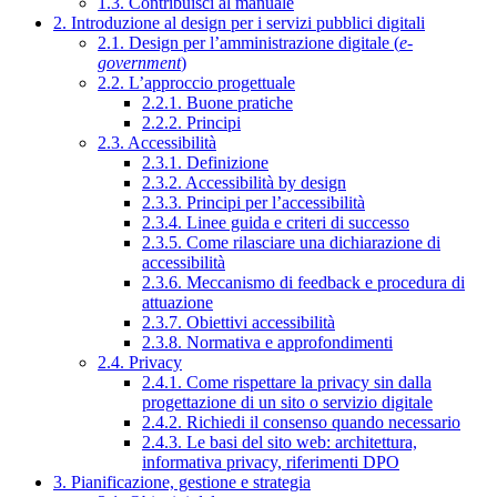
1.3. Contribuisci al manuale
2. Introduzione al design per i servizi pubblici digitali
2.1. Design per l’amministrazione digitale (
e-
government
)
2.2. L’approccio progettuale
2.2.1. Buone pratiche
2.2.2. Principi
2.3. Accessibilità
2.3.1. Definizione
2.3.2. Accessibilità by design
2.3.3. Principi per l’accessibilità
2.3.4. Linee guida e criteri di successo
2.3.5. Come rilasciare una dichiarazione di
accessibilità
2.3.6. Meccanismo di feedback e procedura di
attuazione
2.3.7. Obiettivi accessibilità
2.3.8. Normativa e approfondimenti
2.4. Privacy
2.4.1. Come rispettare la privacy sin dalla
progettazione di un sito o servizio digitale
2.4.2. Richiedi il consenso quando necessario
2.4.3. Le basi del sito web: architettura,
informativa privacy, riferimenti DPO
3. Pianificazione, gestione e strategia