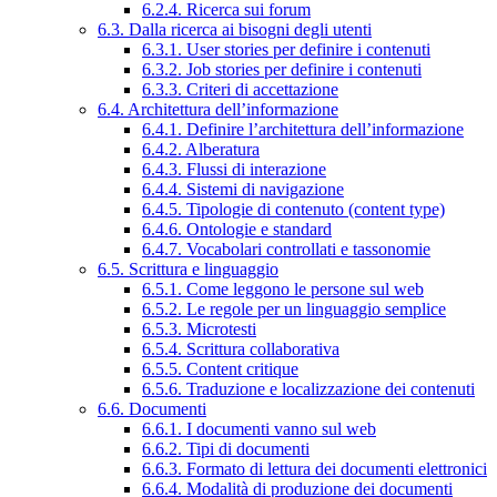
6.2.4. Ricerca sui forum
6.3. Dalla ricerca ai bisogni degli utenti
6.3.1. User stories per definire i contenuti
6.3.2. Job stories per definire i contenuti
6.3.3. Criteri di accettazione
6.4. Architettura dell’informazione
6.4.1. Definire l’architettura dell’informazione
6.4.2. Alberatura
6.4.3. Flussi di interazione
6.4.4. Sistemi di navigazione
6.4.5. Tipologie di contenuto (content type)
6.4.6. Ontologie e standard
6.4.7. Vocabolari controllati e tassonomie
6.5. Scrittura e linguaggio
6.5.1. Come leggono le persone sul web
6.5.2. Le regole per un linguaggio semplice
6.5.3. Microtesti
6.5.4. Scrittura collaborativa
6.5.5. Content critique
6.5.6. Traduzione e localizzazione dei contenuti
6.6. Documenti
6.6.1. I documenti vanno sul web
6.6.2. Tipi di documenti
6.6.3. Formato di lettura dei documenti elettronici
6.6.4. Modalità di produzione dei documenti