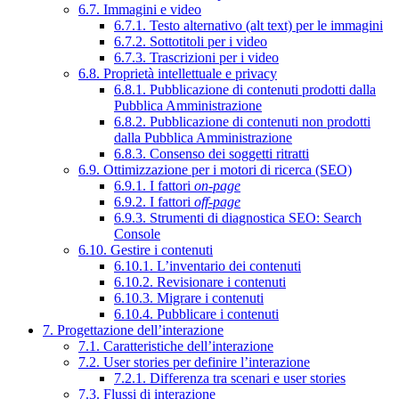
6.7. Immagini e video
6.7.1. Testo alternativo (alt text) per le immagini
6.7.2. Sottotitoli per i video
6.7.3. Trascrizioni per i video
6.8. Proprietà intellettuale e privacy
6.8.1. Pubblicazione di contenuti prodotti dalla
Pubblica Amministrazione
6.8.2. Pubblicazione di contenuti non prodotti
dalla Pubblica Amministrazione
6.8.3. Consenso dei soggetti ritratti
6.9. Ottimizzazione per i motori di ricerca (SEO)
6.9.1. I fattori
on-page
6.9.2. I fattori
off-page
6.9.3. Strumenti di diagnostica SEO: Search
Console
6.10. Gestire i contenuti
6.10.1. L’inventario dei contenuti
6.10.2. Revisionare i contenuti
6.10.3. Migrare i contenuti
6.10.4. Pubblicare i contenuti
7. Progettazione dell’interazione
7.1. Caratteristiche dell’interazione
7.2. User stories per definire l’interazione
7.2.1. Differenza tra scenari e user stories
7.3. Flussi di interazione