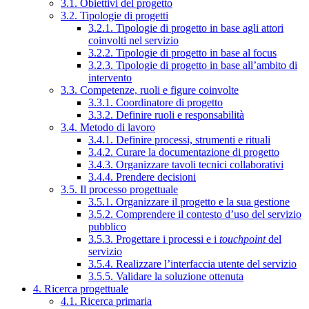
3.1. Obiettivi del progetto
3.2. Tipologie di progetti
3.2.1. Tipologie di progetto in base agli attori
coinvolti nel servizio
3.2.2. Tipologie di progetto in base al focus
3.2.3. Tipologie di progetto in base all’ambito di
intervento
3.3. Competenze, ruoli e figure coinvolte
3.3.1. Coordinatore di progetto
3.3.2. Definire ruoli e responsabilità
3.4. Metodo di lavoro
3.4.1. Definire processi, strumenti e rituali
3.4.2. Curare la documentazione di progetto
3.4.3. Organizzare tavoli tecnici collaborativi
3.4.4. Prendere decisioni
3.5. Il processo progettuale
3.5.1. Organizzare il progetto e la sua gestione
3.5.2. Comprendere il contesto d’uso del servizio
pubblico
3.5.3. Progettare i processi e i
touchpoint
del
servizio
3.5.4. Realizzare l’interfaccia utente del servizio
3.5.5. Validare la soluzione ottenuta
4. Ricerca progettuale
4.1. Ricerca primaria