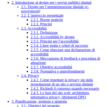
2. Introduzione al design per i servizi pubblici digitali
2.1. Design per l’amministrazione digitale (
e-
government
)
2.2. L’approccio progettuale
2.2.1. Buone pratiche
2.2.2. Principi
2.3. Accessibilità
2.3.1. Definizione
2.3.2. Accessibilità by design
2.3.3. Principi per l’accessibilità
2.3.4. Linee guida e criteri di successo
2.3.5. Come rilasciare una dichiarazione di
accessibilità
2.3.6. Meccanismo di feedback e procedura di
attuazione
2.3.7. Obiettivi accessibilità
2.3.8. Normativa e approfondimenti
2.4. Privacy
2.4.1. Come rispettare la privacy sin dalla
progettazione di un sito o servizio digitale
2.4.2. Richiedi il consenso quando necessario
2.4.3. Le basi del sito web: architettura,
informativa privacy, riferimenti DPO
3. Pianificazione, gestione e strategia
3.1. Obiettivi del progetto