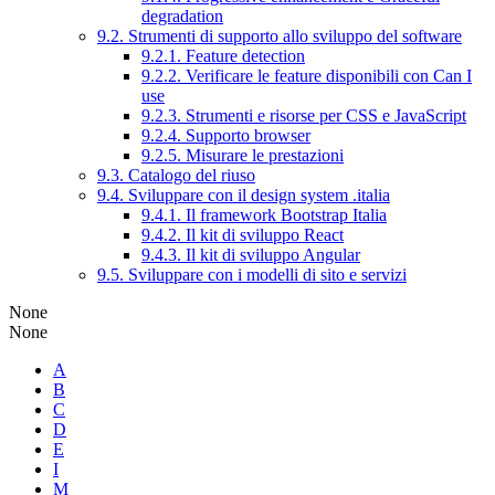
degradation
9.2. Strumenti di supporto allo sviluppo del software
9.2.1. Feature detection
9.2.2. Verificare le feature disponibili con Can I
use
9.2.3. Strumenti e risorse per CSS e JavaScript
9.2.4. Supporto browser
9.2.5. Misurare le prestazioni
9.3. Catalogo del riuso
9.4. Sviluppare con il design system .italia
9.4.1. Il framework Bootstrap Italia
9.4.2. Il kit di sviluppo React
9.4.3. Il kit di sviluppo Angular
9.5. Sviluppare con i modelli di sito e servizi
None
None
A
B
C
D
E
I
M