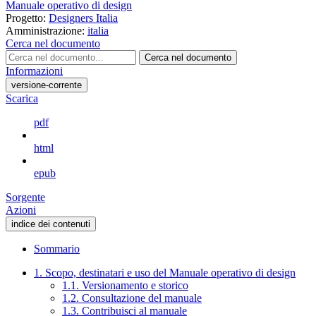
Manuale operativo di design
Progetto:
Designers Italia
Amministrazione:
italia
Cerca nel documento
Cerca nel documento
Informazioni
versione-corrente
Scarica
pdf
html
epub
Sorgente
Azioni
indice dei contenuti
Sommario
1. Scopo, destinatari e uso del Manuale operativo di design
1.1. Versionamento e storico
1.2. Consultazione del manuale
1.3. Contribuisci al manuale