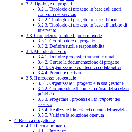
3.2. Tipologie di progetti
3.2.1. Tipologie di progetto in base agli attori
coinvolti nel servizio
3.2.2. Tipologie di progetto in base al focus
3.2.3. Tipologie di progetto in base all’ambito di
intervento
3.3. Competenze, ruoli e figure coinvolte
3.3.1. Coordinatore di progetto
3.3.2. Definire ruoli e responsabilità
3.4. Metodo di lavoro
3.4.1. Definire processi, strumenti e rituali
3.4.2. Curare la documentazione di progetto
3.4.3. Organizzare tavoli tecnici collaborativi
3.4.4. Prendere decisioni
3.5. Il processo progettuale
3.5.1. Organizzare il progetto e la sua gestione
3.5.2. Comprendere il contesto d’uso del servizio
pubblico
3.5.3. Progettare i processi e i
touchpoint
del
servizio
3.5.4. Realizzare l’interfaccia utente del servizio
3.5.5. Validare la soluzione ottenuta
4. Ricerca progettuale
4.1. Ricerca primaria
4.1.1. Interviste