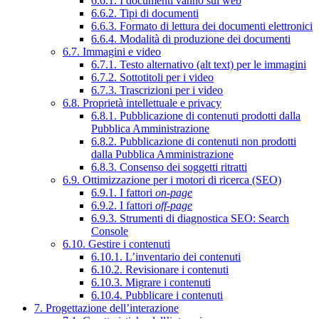
6.6.1. I documenti vanno sul web
6.6.2. Tipi di documenti
6.6.3. Formato di lettura dei documenti elettronici
6.6.4. Modalità di produzione dei documenti
6.7. Immagini e video
6.7.1. Testo alternativo (alt text) per le immagini
6.7.2. Sottotitoli per i video
6.7.3. Trascrizioni per i video
6.8. Proprietà intellettuale e privacy
6.8.1. Pubblicazione di contenuti prodotti dalla
Pubblica Amministrazione
6.8.2. Pubblicazione di contenuti non prodotti
dalla Pubblica Amministrazione
6.8.3. Consenso dei soggetti ritratti
6.9. Ottimizzazione per i motori di ricerca (SEO)
6.9.1. I fattori
on-page
6.9.2. I fattori
off-page
6.9.3. Strumenti di diagnostica SEO: Search
Console
6.10. Gestire i contenuti
6.10.1. L’inventario dei contenuti
6.10.2. Revisionare i contenuti
6.10.3. Migrare i contenuti
6.10.4. Pubblicare i contenuti
7. Progettazione dell’interazione