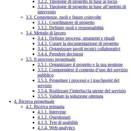
3.2.2. Tipologie di progetto in base al focus
3.2.3. Tipologie di progetto in base all’ambito di
intervento
3.3. Competenze, ruoli e figure coinvolte
3.3.1. Coordinatore di progetto
3.3.2. Definire ruoli e responsabilità
3.4. Metodo di lavoro
3.4.1. Definire processi, strumenti e rituali
3.4.2. Curare la documentazione di progetto
3.4.3. Organizzare tavoli tecnici collaborativi
3.4.4. Prendere decisioni
3.5. Il processo progettuale
3.5.1. Organizzare il progetto e la sua gestione
3.5.2. Comprendere il contesto d’uso del servizio
pubblico
3.5.3. Progettare i processi e i
touchpoint
del
servizio
3.5.4. Realizzare l’interfaccia utente del servizio
3.5.5. Validare la soluzione ottenuta
4. Ricerca progettuale
4.1. Ricerca primaria
4.1.1. Interviste
4.1.2. Questionari
4.1.3. Test di usabilità
4.1.4. Web analytics