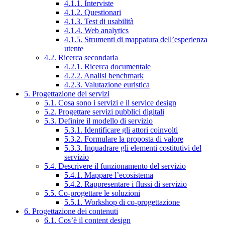
4.1.1. Interviste
4.1.2. Questionari
4.1.3. Test di usabilità
4.1.4. Web analytics
4.1.5. Strumenti di mappatura dell’esperienza
utente
4.2. Ricerca secondaria
4.2.1. Ricerca documentale
4.2.2. Analisi benchmark
4.2.3. Valutazione euristica
5. Progettazione dei servizi
5.1. Cosa sono i servizi e il service design
5.2. Progettare servizi pubblici digitali
5.3. Definire il modello di servizio
5.3.1. Identificare gli attori coinvolti
5.3.2. Formulare la proposta di valore
5.3.3. Inquadrare gli elementi costitutivi del
servizio
5.4. Descrivere il funzionamento del servizio
5.4.1. Mappare l’ecosistema
5.4.2. Rappresentare i flussi di servizio
5.5. Co-progettare le soluzioni
5.5.1. Workshop di co-progettazione
6. Progettazione dei contenuti
6.1. Cos’è il content design