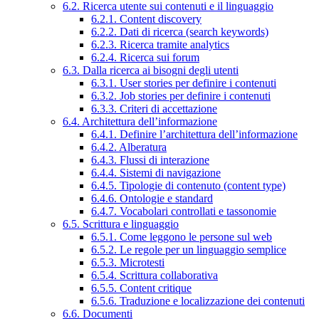
6.2. Ricerca utente sui contenuti e il linguaggio
6.2.1. Content discovery
6.2.2. Dati di ricerca (search keywords)
6.2.3. Ricerca tramite analytics
6.2.4. Ricerca sui forum
6.3. Dalla ricerca ai bisogni degli utenti
6.3.1. User stories per definire i contenuti
6.3.2. Job stories per definire i contenuti
6.3.3. Criteri di accettazione
6.4. Architettura dell’informazione
6.4.1. Definire l’architettura dell’informazione
6.4.2. Alberatura
6.4.3. Flussi di interazione
6.4.4. Sistemi di navigazione
6.4.5. Tipologie di contenuto (content type)
6.4.6. Ontologie e standard
6.4.7. Vocabolari controllati e tassonomie
6.5. Scrittura e linguaggio
6.5.1. Come leggono le persone sul web
6.5.2. Le regole per un linguaggio semplice
6.5.3. Microtesti
6.5.4. Scrittura collaborativa
6.5.5. Content critique
6.5.6. Traduzione e localizzazione dei contenuti
6.6. Documenti