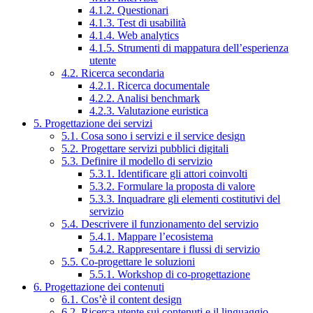
4.1.2. Questionari
4.1.3. Test di usabilità
4.1.4. Web analytics
4.1.5. Strumenti di mappatura dell’esperienza
utente
4.2. Ricerca secondaria
4.2.1. Ricerca documentale
4.2.2. Analisi benchmark
4.2.3. Valutazione euristica
5. Progettazione dei servizi
5.1. Cosa sono i servizi e il service design
5.2. Progettare servizi pubblici digitali
5.3. Definire il modello di servizio
5.3.1. Identificare gli attori coinvolti
5.3.2. Formulare la proposta di valore
5.3.3. Inquadrare gli elementi costitutivi del
servizio
5.4. Descrivere il funzionamento del servizio
5.4.1. Mappare l’ecosistema
5.4.2. Rappresentare i flussi di servizio
5.5. Co-progettare le soluzioni
5.5.1. Workshop di co-progettazione
6. Progettazione dei contenuti
6.1. Cos’è il content design
6.2. Ricerca utente sui contenuti e il linguaggio