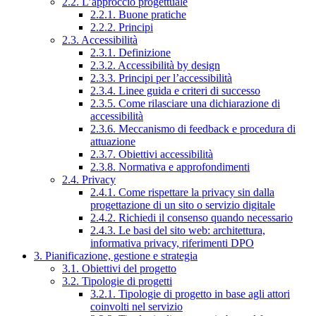
2.2. L’approccio progettuale
2.2.1. Buone pratiche
2.2.2. Principi
2.3. Accessibilità
2.3.1. Definizione
2.3.2. Accessibilità by design
2.3.3. Principi per l’accessibilità
2.3.4. Linee guida e criteri di successo
2.3.5. Come rilasciare una dichiarazione di
accessibilità
2.3.6. Meccanismo di feedback e procedura di
attuazione
2.3.7. Obiettivi accessibilità
2.3.8. Normativa e approfondimenti
2.4. Privacy
2.4.1. Come rispettare la privacy sin dalla
progettazione di un sito o servizio digitale
2.4.2. Richiedi il consenso quando necessario
2.4.3. Le basi del sito web: architettura,
informativa privacy, riferimenti DPO
3. Pianificazione, gestione e strategia
3.1. Obiettivi del progetto
3.2. Tipologie di progetti
3.2.1. Tipologie di progetto in base agli attori
coinvolti nel servizio