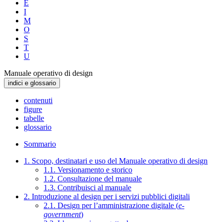
E
I
M
O
S
T
U
Manuale operativo di design
indici e glossario
contenuti
figure
tabelle
glossario
Sommario
1. Scopo, destinatari e uso del Manuale operativo di design
1.1. Versionamento e storico
1.2. Consultazione del manuale
1.3. Contribuisci al manuale
2. Introduzione al design per i servizi pubblici digitali
2.1. Design per l’amministrazione digitale (
e-
government
)