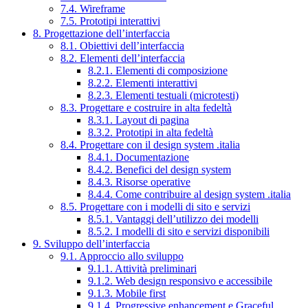
7.4. Wireframe
7.5. Prototipi interattivi
8. Progettazione dell’interfaccia
8.1. Obiettivi dell’interfaccia
8.2. Elementi dell’interfaccia
8.2.1. Elementi di composizione
8.2.2. Elementi interattivi
8.2.3. Elementi testuali (microtesti)
8.3. Progettare e costruire in alta fedeltà
8.3.1. Layout di pagina
8.3.2. Prototipi in alta fedeltà
8.4. Progettare con il design system .italia
8.4.1. Documentazione
8.4.2. Benefici del design system
8.4.3. Risorse operative
8.4.4. Come contribuire al design system .italia
8.5. Progettare con i modelli di sito e servizi
8.5.1. Vantaggi dell’utilizzo dei modelli
8.5.2. I modelli di sito e servizi disponibili
9. Sviluppo dell’interfaccia
9.1. Approccio allo sviluppo
9.1.1. Attività preliminari
9.1.2. Web design responsivo e accessibile
9.1.3. Mobile first
9.1.4. Progressive enhancement e Graceful