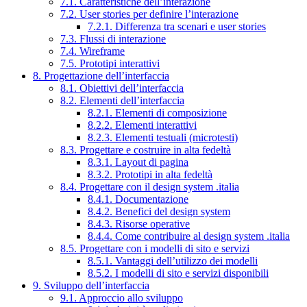
7.1. Caratteristiche dell’interazione
7.2. User stories per definire l’interazione
7.2.1. Differenza tra scenari e user stories
7.3. Flussi di interazione
7.4. Wireframe
7.5. Prototipi interattivi
8. Progettazione dell’interfaccia
8.1. Obiettivi dell’interfaccia
8.2. Elementi dell’interfaccia
8.2.1. Elementi di composizione
8.2.2. Elementi interattivi
8.2.3. Elementi testuali (microtesti)
8.3. Progettare e costruire in alta fedeltà
8.3.1. Layout di pagina
8.3.2. Prototipi in alta fedeltà
8.4. Progettare con il design system .italia
8.4.1. Documentazione
8.4.2. Benefici del design system
8.4.3. Risorse operative
8.4.4. Come contribuire al design system .italia
8.5. Progettare con i modelli di sito e servizi
8.5.1. Vantaggi dell’utilizzo dei modelli
8.5.2. I modelli di sito e servizi disponibili
9. Sviluppo dell’interfaccia
9.1. Approccio allo sviluppo