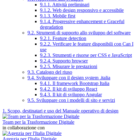
9.1.1. Attività preliminari
9.1.2. Web design responsivo e accessibile
9.1.3. Mobile first
9.1.4. Progressive enhancement e Graceful
degradation
9.2. Strumenti di supporto allo sviluppo del software
9.2.1. Feature detection
9.2.2. Verificare le feature disponibili con Can I
use
9.2.3. Strumenti e risorse per CSS e JavaScript
9.2.4. Supporto browser
9.2.5. Misurare le prestazioni
9.3. Catalogo del riuso
9.4. Sviluppare con il design system .italia
9.4.1. Il framework Bootstrap Italia
9.4.2. Il kit di sviluppo React
9.4.3. Il kit di sviluppo Angular
9.5. Sviluppare con i modelli di sito e servizi
1. Scopo, destinatari e uso del Manuale operativo di design
Team per la Trasformazione Digitale
in collaborazione con
Agenzia per l'Italia Digitale