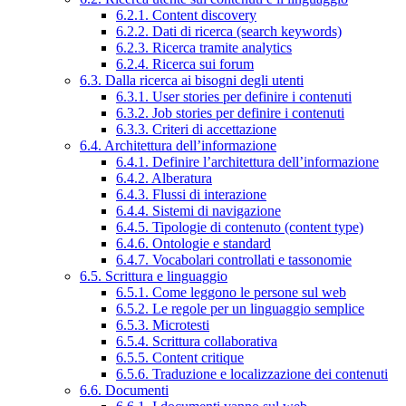
6.2.1. Content discovery
6.2.2. Dati di ricerca (search keywords)
6.2.3. Ricerca tramite analytics
6.2.4. Ricerca sui forum
6.3. Dalla ricerca ai bisogni degli utenti
6.3.1. User stories per definire i contenuti
6.3.2. Job stories per definire i contenuti
6.3.3. Criteri di accettazione
6.4. Architettura dell’informazione
6.4.1. Definire l’architettura dell’informazione
6.4.2. Alberatura
6.4.3. Flussi di interazione
6.4.4. Sistemi di navigazione
6.4.5. Tipologie di contenuto (content type)
6.4.6. Ontologie e standard
6.4.7. Vocabolari controllati e tassonomie
6.5. Scrittura e linguaggio
6.5.1. Come leggono le persone sul web
6.5.2. Le regole per un linguaggio semplice
6.5.3. Microtesti
6.5.4. Scrittura collaborativa
6.5.5. Content critique
6.5.6. Traduzione e localizzazione dei contenuti
6.6. Documenti