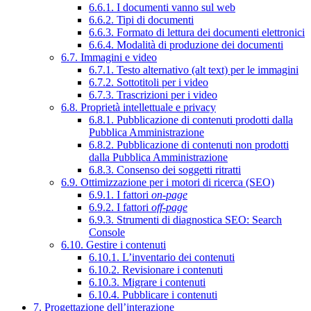
6.6.1. I documenti vanno sul web
6.6.2. Tipi di documenti
6.6.3. Formato di lettura dei documenti elettronici
6.6.4. Modalità di produzione dei documenti
6.7. Immagini e video
6.7.1. Testo alternativo (alt text) per le immagini
6.7.2. Sottotitoli per i video
6.7.3. Trascrizioni per i video
6.8. Proprietà intellettuale e privacy
6.8.1. Pubblicazione di contenuti prodotti dalla
Pubblica Amministrazione
6.8.2. Pubblicazione di contenuti non prodotti
dalla Pubblica Amministrazione
6.8.3. Consenso dei soggetti ritratti
6.9. Ottimizzazione per i motori di ricerca (SEO)
6.9.1. I fattori
on-page
6.9.2. I fattori
off-page
6.9.3. Strumenti di diagnostica SEO: Search
Console
6.10. Gestire i contenuti
6.10.1. L’inventario dei contenuti
6.10.2. Revisionare i contenuti
6.10.3. Migrare i contenuti
6.10.4. Pubblicare i contenuti
7. Progettazione dell’interazione