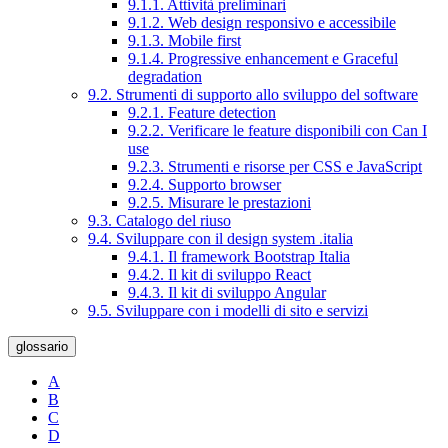
9.1.1. Attività preliminari
9.1.2. Web design responsivo e accessibile
9.1.3. Mobile first
9.1.4. Progressive enhancement e Graceful
degradation
9.2. Strumenti di supporto allo sviluppo del software
9.2.1. Feature detection
9.2.2. Verificare le feature disponibili con Can I
use
9.2.3. Strumenti e risorse per CSS e JavaScript
9.2.4. Supporto browser
9.2.5. Misurare le prestazioni
9.3. Catalogo del riuso
9.4. Sviluppare con il design system .italia
9.4.1. Il framework Bootstrap Italia
9.4.2. Il kit di sviluppo React
9.4.3. Il kit di sviluppo Angular
9.5. Sviluppare con i modelli di sito e servizi
glossario
A
B
C
D