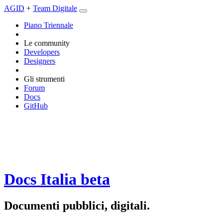
AGID
+
Team Digitale
Piano Triennale
Le community
Developers
Designers
Gli strumenti
Forum
Docs
GitHub
Docs Italia
beta
Documenti pubblici, digitali.