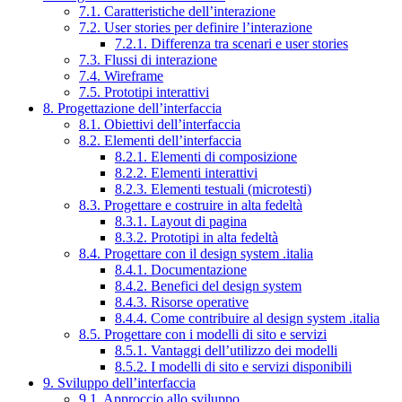
7.1. Caratteristiche dell’interazione
7.2. User stories per definire l’interazione
7.2.1. Differenza tra scenari e user stories
7.3. Flussi di interazione
7.4. Wireframe
7.5. Prototipi interattivi
8. Progettazione dell’interfaccia
8.1. Obiettivi dell’interfaccia
8.2. Elementi dell’interfaccia
8.2.1. Elementi di composizione
8.2.2. Elementi interattivi
8.2.3. Elementi testuali (microtesti)
8.3. Progettare e costruire in alta fedeltà
8.3.1. Layout di pagina
8.3.2. Prototipi in alta fedeltà
8.4. Progettare con il design system .italia
8.4.1. Documentazione
8.4.2. Benefici del design system
8.4.3. Risorse operative
8.4.4. Come contribuire al design system .italia
8.5. Progettare con i modelli di sito e servizi
8.5.1. Vantaggi dell’utilizzo dei modelli
8.5.2. I modelli di sito e servizi disponibili
9. Sviluppo dell’interfaccia
9.1. Approccio allo sviluppo