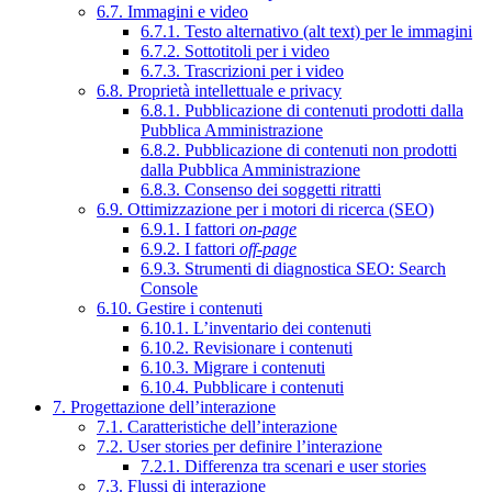
6.7. Immagini e video
6.7.1. Testo alternativo (alt text) per le immagini
6.7.2. Sottotitoli per i video
6.7.3. Trascrizioni per i video
6.8. Proprietà intellettuale e privacy
6.8.1. Pubblicazione di contenuti prodotti dalla
Pubblica Amministrazione
6.8.2. Pubblicazione di contenuti non prodotti
dalla Pubblica Amministrazione
6.8.3. Consenso dei soggetti ritratti
6.9. Ottimizzazione per i motori di ricerca (SEO)
6.9.1. I fattori
on-page
6.9.2. I fattori
off-page
6.9.3. Strumenti di diagnostica SEO: Search
Console
6.10. Gestire i contenuti
6.10.1. L’inventario dei contenuti
6.10.2. Revisionare i contenuti
6.10.3. Migrare i contenuti
6.10.4. Pubblicare i contenuti
7. Progettazione dell’interazione
7.1. Caratteristiche dell’interazione
7.2. User stories per definire l’interazione
7.2.1. Differenza tra scenari e user stories
7.3. Flussi di interazione