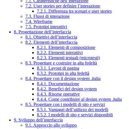
7.1. Caratteristiche dell’interazione
7.2. User stories per definire l’interazione
7.2.1. Differenza tra scenari e user stories
7.3. Flussi di interazione
7.4. Wireframe
7.5. Prototipi interattivi
8. Progettazione dell’interfaccia
8.1. Obiettivi dell’interfaccia
8.2. Elementi dell’interfaccia
8.2.1. Elementi di composizione
8.2.2. Elementi interattivi
8.2.3. Elementi testuali (microtesti)
8.3. Progettare e costruire in alta fedeltà
8.3.1. Layout di pagina
8.3.2. Prototipi in alta fedeltà
8.4. Progettare con il design system .italia
8.4.1. Documentazione
8.4.2. Benefici del design system
8.4.3. Risorse operative
8.4.4. Come contribuire al design system .italia
8.5. Progettare con i modelli di sito e servizi
8.5.1. Vantaggi dell’utilizzo dei modelli
8.5.2. I modelli di sito e servizi disponibili
9. Sviluppo dell’interfaccia
9.1. Approccio allo sviluppo