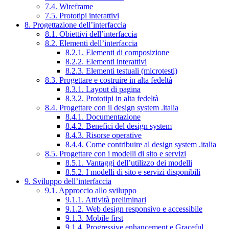
7.4. Wireframe
7.5. Prototipi interattivi
8. Progettazione dell’interfaccia
8.1. Obiettivi dell’interfaccia
8.2. Elementi dell’interfaccia
8.2.1. Elementi di composizione
8.2.2. Elementi interattivi
8.2.3. Elementi testuali (microtesti)
8.3. Progettare e costruire in alta fedeltà
8.3.1. Layout di pagina
8.3.2. Prototipi in alta fedeltà
8.4. Progettare con il design system .italia
8.4.1. Documentazione
8.4.2. Benefici del design system
8.4.3. Risorse operative
8.4.4. Come contribuire al design system .italia
8.5. Progettare con i modelli di sito e servizi
8.5.1. Vantaggi dell’utilizzo dei modelli
8.5.2. I modelli di sito e servizi disponibili
9. Sviluppo dell’interfaccia
9.1. Approccio allo sviluppo
9.1.1. Attività preliminari
9.1.2. Web design responsivo e accessibile
9.1.3. Mobile first
9.1.4. Progressive enhancement e Graceful