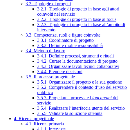
3.2. Tipologie di progetti
3.2.1. Tipologie di progetto in base agli attori
coinvolti nel servizio
3.2.2. Tipologie di progetto in base al focus
3.2.3. Tipologie di progetto in base all’ambito di
intervento
3.3. Competenze, ruoli e figure coinvolte
3.3.1. Coordinatore di progetto
3.3.2. Definire ruoli e responsabilità
3.4. Metodo di lavoro
3.4.1. Definire processi, strumenti e rituali
3.4.2. Curare la documentazione di progetto
3.4.3. Organizzare tavoli tecnici collaborativi
3.4.4. Prendere decisioni
3.5. Il processo progettuale
3.5.1. Organizzare il progetto e la sua gestione
3.5.2. Comprendere il contesto d’uso del servizio
pubblico
3.5.3. Progettare i processi e i
touchpoint
del
servizio
3.5.4. Realizzare l’interfaccia utente del servizio
3.5.5. Validare la soluzione ottenuta
4. Ricerca progettuale
4.1. Ricerca primaria
4.1.1. Interviste