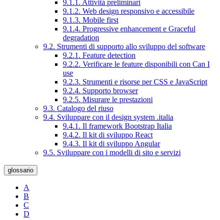
9.1.1. Attività preliminari
9.1.2. Web design responsivo e accessibile
9.1.3. Mobile first
9.1.4. Progressive enhancement e Graceful
degradation
9.2. Strumenti di supporto allo sviluppo del software
9.2.1. Feature detection
9.2.2. Verificare le feature disponibili con Can I
use
9.2.3. Strumenti e risorse per CSS e JavaScript
9.2.4. Supporto browser
9.2.5. Misurare le prestazioni
9.3. Catalogo del riuso
9.4. Sviluppare con il design system .italia
9.4.1. Il framework Bootstrap Italia
9.4.2. Il kit di sviluppo React
9.4.3. Il kit di sviluppo Angular
9.5. Sviluppare con i modelli di sito e servizi
glossario
A
B
C
D