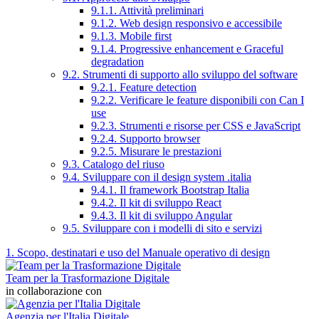
9.1.1. Attività preliminari
9.1.2. Web design responsivo e accessibile
9.1.3. Mobile first
9.1.4. Progressive enhancement e Graceful
degradation
9.2. Strumenti di supporto allo sviluppo del software
9.2.1. Feature detection
9.2.2. Verificare le feature disponibili con Can I
use
9.2.3. Strumenti e risorse per CSS e JavaScript
9.2.4. Supporto browser
9.2.5. Misurare le prestazioni
9.3. Catalogo del riuso
9.4. Sviluppare con il design system .italia
9.4.1. Il framework Bootstrap Italia
9.4.2. Il kit di sviluppo React
9.4.3. Il kit di sviluppo Angular
9.5. Sviluppare con i modelli di sito e servizi
1. Scopo, destinatari e uso del Manuale operativo di design
Team per la Trasformazione Digitale
in collaborazione con
Agenzia per l'Italia Digitale