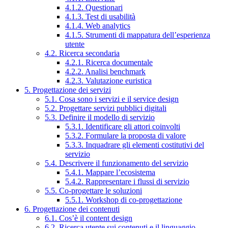
4.1.2. Questionari
4.1.3. Test di usabilità
4.1.4. Web analytics
4.1.5. Strumenti di mappatura dell’esperienza
utente
4.2. Ricerca secondaria
4.2.1. Ricerca documentale
4.2.2. Analisi benchmark
4.2.3. Valutazione euristica
5. Progettazione dei servizi
5.1. Cosa sono i servizi e il service design
5.2. Progettare servizi pubblici digitali
5.3. Definire il modello di servizio
5.3.1. Identificare gli attori coinvolti
5.3.2. Formulare la proposta di valore
5.3.3. Inquadrare gli elementi costitutivi del
servizio
5.4. Descrivere il funzionamento del servizio
5.4.1. Mappare l’ecosistema
5.4.2. Rappresentare i flussi di servizio
5.5. Co-progettare le soluzioni
5.5.1. Workshop di co-progettazione
6. Progettazione dei contenuti
6.1. Cos’è il content design
6.2. Ricerca utente sui contenuti e il linguaggio