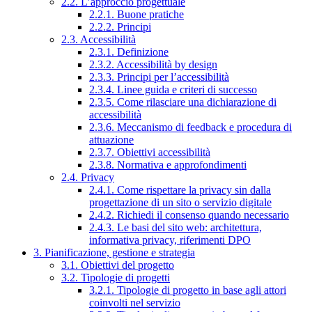
2.2. L’approccio progettuale
2.2.1. Buone pratiche
2.2.2. Principi
2.3. Accessibilità
2.3.1. Definizione
2.3.2. Accessibilità by design
2.3.3. Principi per l’accessibilità
2.3.4. Linee guida e criteri di successo
2.3.5. Come rilasciare una dichiarazione di
accessibilità
2.3.6. Meccanismo di feedback e procedura di
attuazione
2.3.7. Obiettivi accessibilità
2.3.8. Normativa e approfondimenti
2.4. Privacy
2.4.1. Come rispettare la privacy sin dalla
progettazione di un sito o servizio digitale
2.4.2. Richiedi il consenso quando necessario
2.4.3. Le basi del sito web: architettura,
informativa privacy, riferimenti DPO
3. Pianificazione, gestione e strategia
3.1. Obiettivi del progetto
3.2. Tipologie di progetti
3.2.1. Tipologie di progetto in base agli attori
coinvolti nel servizio