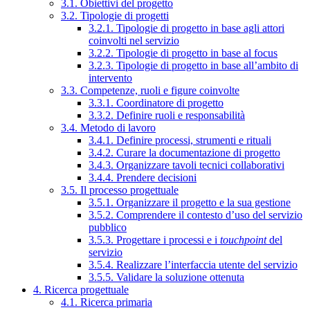
3.1. Obiettivi del progetto
3.2. Tipologie di progetti
3.2.1. Tipologie di progetto in base agli attori
coinvolti nel servizio
3.2.2. Tipologie di progetto in base al focus
3.2.3. Tipologie di progetto in base all’ambito di
intervento
3.3. Competenze, ruoli e figure coinvolte
3.3.1. Coordinatore di progetto
3.3.2. Definire ruoli e responsabilità
3.4. Metodo di lavoro
3.4.1. Definire processi, strumenti e rituali
3.4.2. Curare la documentazione di progetto
3.4.3. Organizzare tavoli tecnici collaborativi
3.4.4. Prendere decisioni
3.5. Il processo progettuale
3.5.1. Organizzare il progetto e la sua gestione
3.5.2. Comprendere il contesto d’uso del servizio
pubblico
3.5.3. Progettare i processi e i
touchpoint
del
servizio
3.5.4. Realizzare l’interfaccia utente del servizio
3.5.5. Validare la soluzione ottenuta
4. Ricerca progettuale
4.1. Ricerca primaria