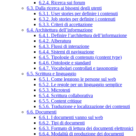
6.2.4. Ricerca sui forum
6.3. Dalla ricerca ai bisogni degli utenti
6.3.1. User stories per definire i contenuti
6.3.2. Job stories per definire i contenuti
6.3.3. Criteri di accettazione
6.4. Architettura dell’informazione
6.4.1. Definire l’architettura dell’informazione
6.4.2. Alberatura
6.4.3. Flussi di interazione
6.4.4. Sistemi di navigazione
6.4.5. Tipologie di contenuto (content type)
6.4.6. Ontologie e standard
6.4.7. Vocabolari controllati e tassonomie
6.5. Scrittura e linguaggio
6.5.1. Come leggono le persone sul web
6.5.2. Le regole per un linguaggio semplice
6.5.3. Microtesti
6.5.4. Scrittura collaborativa
6.5.5. Content critique
6.5.6. Traduzione e localizzazione dei contenuti
6.6. Documenti
6.6.1. I documenti vanno sul web
6.6.2. Tipi di documenti
6.6.3. Formato di lettura dei documenti elettronici
6.6.4. Modalità di produzione dei documenti