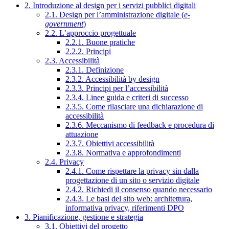
2. Introduzione al design per i servizi pubblici digitali
2.1. Design per l’amministrazione digitale (
e-
government
)
2.2. L’approccio progettuale
2.2.1. Buone pratiche
2.2.2. Principi
2.3. Accessibilità
2.3.1. Definizione
2.3.2. Accessibilità by design
2.3.3. Principi per l’accessibilità
2.3.4. Linee guida e criteri di successo
2.3.5. Come rilasciare una dichiarazione di
accessibilità
2.3.6. Meccanismo di feedback e procedura di
attuazione
2.3.7. Obiettivi accessibilità
2.3.8. Normativa e approfondimenti
2.4. Privacy
2.4.1. Come rispettare la privacy sin dalla
progettazione di un sito o servizio digitale
2.4.2. Richiedi il consenso quando necessario
2.4.3. Le basi del sito web: architettura,
informativa privacy, riferimenti DPO
3. Pianificazione, gestione e strategia
3.1. Obiettivi del progetto