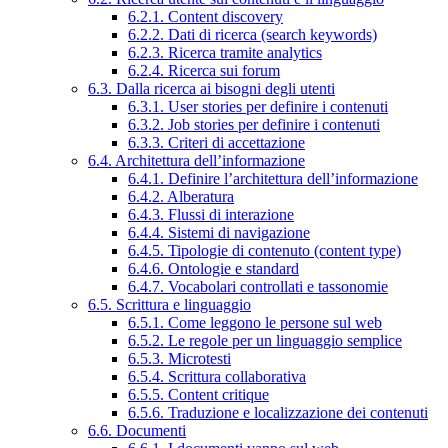
6.2.1. Content discovery
6.2.2. Dati di ricerca (search keywords)
6.2.3. Ricerca tramite analytics
6.2.4. Ricerca sui forum
6.3. Dalla ricerca ai bisogni degli utenti
6.3.1. User stories per definire i contenuti
6.3.2. Job stories per definire i contenuti
6.3.3. Criteri di accettazione
6.4. Architettura dell’informazione
6.4.1. Definire l’architettura dell’informazione
6.4.2. Alberatura
6.4.3. Flussi di interazione
6.4.4. Sistemi di navigazione
6.4.5. Tipologie di contenuto (content type)
6.4.6. Ontologie e standard
6.4.7. Vocabolari controllati e tassonomie
6.5. Scrittura e linguaggio
6.5.1. Come leggono le persone sul web
6.5.2. Le regole per un linguaggio semplice
6.5.3. Microtesti
6.5.4. Scrittura collaborativa
6.5.5. Content critique
6.5.6. Traduzione e localizzazione dei contenuti
6.6. Documenti