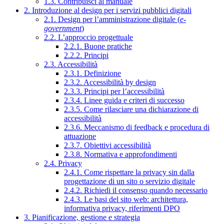
1.3. Contribuisci al manuale
2. Introduzione al design per i servizi pubblici digitali
2.1. Design per l’amministrazione digitale (
e-
government
)
2.2. L’approccio progettuale
2.2.1. Buone pratiche
2.2.2. Principi
2.3. Accessibilità
2.3.1. Definizione
2.3.2. Accessibilità by design
2.3.3. Principi per l’accessibilità
2.3.4. Linee guida e criteri di successo
2.3.5. Come rilasciare una dichiarazione di
accessibilità
2.3.6. Meccanismo di feedback e procedura di
attuazione
2.3.7. Obiettivi accessibilità
2.3.8. Normativa e approfondimenti
2.4. Privacy
2.4.1. Come rispettare la privacy sin dalla
progettazione di un sito o servizio digitale
2.4.2. Richiedi il consenso quando necessario
2.4.3. Le basi del sito web: architettura,
informativa privacy, riferimenti DPO
3. Pianificazione, gestione e strategia