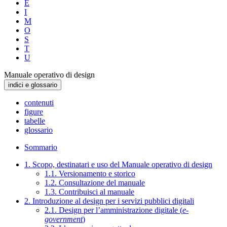
E
I
M
O
S
T
U
Manuale operativo di design
indici e glossario
contenuti
figure
tabelle
glossario
Sommario
1. Scopo, destinatari e uso del Manuale operativo di design
1.1. Versionamento e storico
1.2. Consultazione del manuale
1.3. Contribuisci al manuale
2. Introduzione al design per i servizi pubblici digitali
2.1. Design per l’amministrazione digitale (
e-
government
)