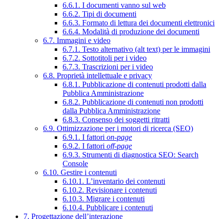
6.6.1. I documenti vanno sul web
6.6.2. Tipi di documenti
6.6.3. Formato di lettura dei documenti elettronici
6.6.4. Modalità di produzione dei documenti
6.7. Immagini e video
6.7.1. Testo alternativo (alt text) per le immagini
6.7.2. Sottotitoli per i video
6.7.3. Trascrizioni per i video
6.8. Proprietà intellettuale e privacy
6.8.1. Pubblicazione di contenuti prodotti dalla
Pubblica Amministrazione
6.8.2. Pubblicazione di contenuti non prodotti
dalla Pubblica Amministrazione
6.8.3. Consenso dei soggetti ritratti
6.9. Ottimizzazione per i motori di ricerca (SEO)
6.9.1. I fattori
on-page
6.9.2. I fattori
off-page
6.9.3. Strumenti di diagnostica SEO: Search
Console
6.10. Gestire i contenuti
6.10.1. L’inventario dei contenuti
6.10.2. Revisionare i contenuti
6.10.3. Migrare i contenuti
6.10.4. Pubblicare i contenuti
7. Progettazione dell’interazione