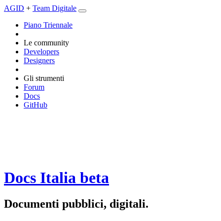
AGID
+
Team Digitale
Piano Triennale
Le community
Developers
Designers
Gli strumenti
Forum
Docs
GitHub
Docs Italia
beta
Documenti pubblici, digitali.