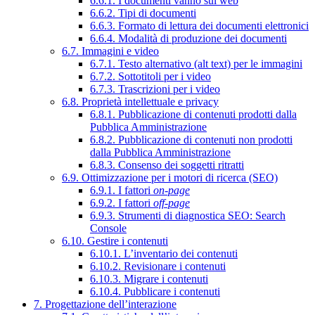
6.6.1. I documenti vanno sul web
6.6.2. Tipi di documenti
6.6.3. Formato di lettura dei documenti elettronici
6.6.4. Modalità di produzione dei documenti
6.7. Immagini e video
6.7.1. Testo alternativo (alt text) per le immagini
6.7.2. Sottotitoli per i video
6.7.3. Trascrizioni per i video
6.8. Proprietà intellettuale e privacy
6.8.1. Pubblicazione di contenuti prodotti dalla
Pubblica Amministrazione
6.8.2. Pubblicazione di contenuti non prodotti
dalla Pubblica Amministrazione
6.8.3. Consenso dei soggetti ritratti
6.9. Ottimizzazione per i motori di ricerca (SEO)
6.9.1. I fattori
on-page
6.9.2. I fattori
off-page
6.9.3. Strumenti di diagnostica SEO: Search
Console
6.10. Gestire i contenuti
6.10.1. L’inventario dei contenuti
6.10.2. Revisionare i contenuti
6.10.3. Migrare i contenuti
6.10.4. Pubblicare i contenuti
7. Progettazione dell’interazione