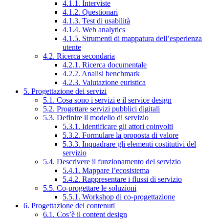
4.1.1. Interviste
4.1.2. Questionari
4.1.3. Test di usabilità
4.1.4. Web analytics
4.1.5. Strumenti di mappatura dell’esperienza
utente
4.2. Ricerca secondaria
4.2.1. Ricerca documentale
4.2.2. Analisi benchmark
4.2.3. Valutazione euristica
5. Progettazione dei servizi
5.1. Cosa sono i servizi e il service design
5.2. Progettare servizi pubblici digitali
5.3. Definire il modello di servizio
5.3.1. Identificare gli attori coinvolti
5.3.2. Formulare la proposta di valore
5.3.3. Inquadrare gli elementi costitutivi del
servizio
5.4. Descrivere il funzionamento del servizio
5.4.1. Mappare l’ecosistema
5.4.2. Rappresentare i flussi di servizio
5.5. Co-progettare le soluzioni
5.5.1. Workshop di co-progettazione
6. Progettazione dei contenuti
6.1. Cos’è il content design