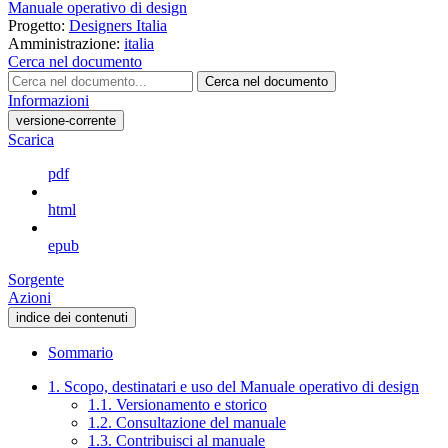
Manuale operativo di design
Progetto:
Designers Italia
Amministrazione:
italia
Cerca nel documento
Cerca nel documento
Informazioni
versione-corrente
Scarica
pdf
html
epub
Sorgente
Azioni
indice dei contenuti
Sommario
1. Scopo, destinatari e uso del Manuale operativo di design
1.1. Versionamento e storico
1.2. Consultazione del manuale
1.3. Contribuisci al manuale