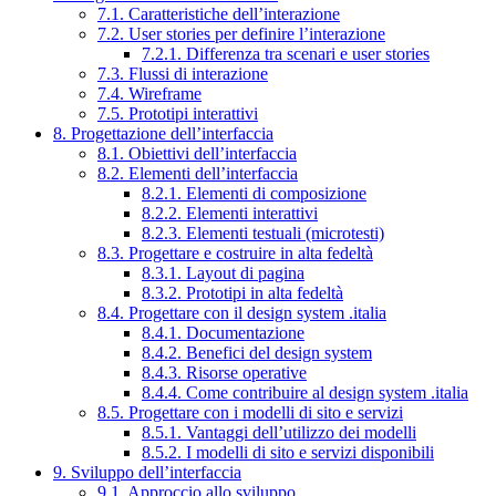
7.1. Caratteristiche dell’interazione
7.2. User stories per definire l’interazione
7.2.1. Differenza tra scenari e user stories
7.3. Flussi di interazione
7.4. Wireframe
7.5. Prototipi interattivi
8. Progettazione dell’interfaccia
8.1. Obiettivi dell’interfaccia
8.2. Elementi dell’interfaccia
8.2.1. Elementi di composizione
8.2.2. Elementi interattivi
8.2.3. Elementi testuali (microtesti)
8.3. Progettare e costruire in alta fedeltà
8.3.1. Layout di pagina
8.3.2. Prototipi in alta fedeltà
8.4. Progettare con il design system .italia
8.4.1. Documentazione
8.4.2. Benefici del design system
8.4.3. Risorse operative
8.4.4. Come contribuire al design system .italia
8.5. Progettare con i modelli di sito e servizi
8.5.1. Vantaggi dell’utilizzo dei modelli
8.5.2. I modelli di sito e servizi disponibili
9. Sviluppo dell’interfaccia
9.1. Approccio allo sviluppo