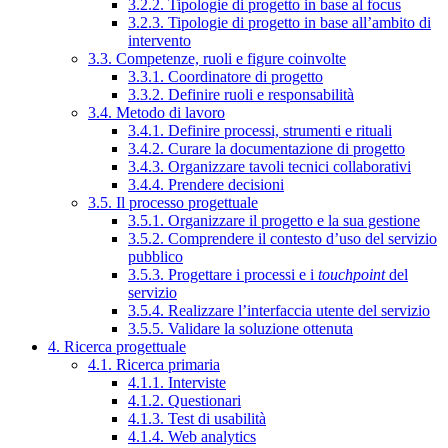
3.2.2. Tipologie di progetto in base al focus
3.2.3. Tipologie di progetto in base all’ambito di
intervento
3.3. Competenze, ruoli e figure coinvolte
3.3.1. Coordinatore di progetto
3.3.2. Definire ruoli e responsabilità
3.4. Metodo di lavoro
3.4.1. Definire processi, strumenti e rituali
3.4.2. Curare la documentazione di progetto
3.4.3. Organizzare tavoli tecnici collaborativi
3.4.4. Prendere decisioni
3.5. Il processo progettuale
3.5.1. Organizzare il progetto e la sua gestione
3.5.2. Comprendere il contesto d’uso del servizio
pubblico
3.5.3. Progettare i processi e i
touchpoint
del
servizio
3.5.4. Realizzare l’interfaccia utente del servizio
3.5.5. Validare la soluzione ottenuta
4. Ricerca progettuale
4.1. Ricerca primaria
4.1.1. Interviste
4.1.2. Questionari
4.1.3. Test di usabilità
4.1.4. Web analytics