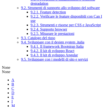
degradation
9.2. Strumenti di supporto allo sviluppo del software
9.2.1. Feature detection
9.2.2. Verificare le feature disponibili con Can I
use
9.2.3. Strumenti e risorse per CSS e JavaScript
9.2.4. Supporto browser
9.2.5. Misurare le prestazioni
9.3. Catalogo del riuso
9.4. Sviluppare con il design system .italia
9.4.1. Il framework Bootstrap Italia
9.4.2. Il kit di sviluppo React
9.4.3. Il kit di sviluppo Angular
9.5. Sviluppare con i modelli di sito e servizi
None
None
A
B
C
D
E
I
M