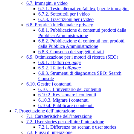
6.7. Immagini e video
6.7.1. Testo alternativo (alt text) per le immagini
6.7.2. Sottotitoli per i video
6.7.3. Trascrizioni per i video
6.8. Proprietà intellettuale e privacy
6.8.1. Pubblicazione di contenuti prodotti dalla
Pubblica Amministrazione
6.8.2. Pubblicazione di contenuti non prodotti
dalla Pubblica Amministrazione
6.8.3. Consenso dei soggetti ritratti
6.9. Ottimizzazione per i motori di ricerca (SEO)
6.9.1. I fattori
on-page
6.9.2. I fattori
off-page
6.9.3. Strumenti di diagnostica SEO: Search
Console
6.10. Gestire i contenuti
6.10.1. L’inventario dei contenuti
6.10.2. Revisionare i contenuti
6.10.3. Migrare i contenuti
6.10.4. Pubblicare i contenuti
7. Progettazione dell’interazione
7.1. Caratteristiche dell’interazione
7.2. User stories per definire l’interazione
7.2.1. Differenza tra scenari e user stories
7.3. Flussi di interazione