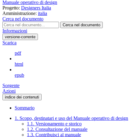
Manuale operativo di design
Progetto:
Designers Italia
Amministrazione:
italia
Cerca nel documento
Cerca nel documento
Informazioni
versione-corrente
Scarica
pdf
html
epub
Sorgente
Azioni
indice dei contenuti
Sommario
1. Scopo, destinatari e uso del Manuale operativo di design
1.1. Versionamento e storico
1.2. Consultazione del manuale
1.3. Contribuisci al manuale