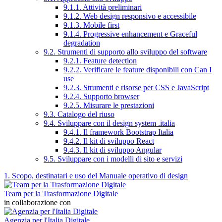
9.1.1. Attività preliminari
9.1.2. Web design responsivo e accessibile
9.1.3. Mobile first
9.1.4. Progressive enhancement e Graceful
degradation
9.2. Strumenti di supporto allo sviluppo del software
9.2.1. Feature detection
9.2.2. Verificare le feature disponibili con Can I
use
9.2.3. Strumenti e risorse per CSS e JavaScript
9.2.4. Supporto browser
9.2.5. Misurare le prestazioni
9.3. Catalogo del riuso
9.4. Sviluppare con il design system .italia
9.4.1. Il framework Bootstrap Italia
9.4.2. Il kit di sviluppo React
9.4.3. Il kit di sviluppo Angular
9.5. Sviluppare con i modelli di sito e servizi
1. Scopo, destinatari e uso del Manuale operativo di design
Team per la Trasformazione Digitale
in collaborazione con
Agenzia per l'Italia Digitale