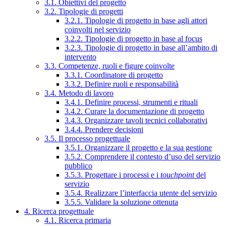
3.1. Obiettivi del progetto
3.2. Tipologie di progetti
3.2.1. Tipologie di progetto in base agli attori
coinvolti nel servizio
3.2.2. Tipologie di progetto in base al focus
3.2.3. Tipologie di progetto in base all’ambito di
intervento
3.3. Competenze, ruoli e figure coinvolte
3.3.1. Coordinatore di progetto
3.3.2. Definire ruoli e responsabilità
3.4. Metodo di lavoro
3.4.1. Definire processi, strumenti e rituali
3.4.2. Curare la documentazione di progetto
3.4.3. Organizzare tavoli tecnici collaborativi
3.4.4. Prendere decisioni
3.5. Il processo progettuale
3.5.1. Organizzare il progetto e la sua gestione
3.5.2. Comprendere il contesto d’uso del servizio
pubblico
3.5.3. Progettare i processi e i
touchpoint
del
servizio
3.5.4. Realizzare l’interfaccia utente del servizio
3.5.5. Validare la soluzione ottenuta
4. Ricerca progettuale
4.1. Ricerca primaria