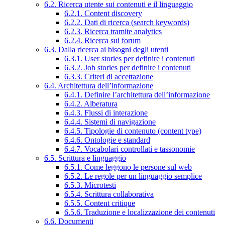
6.2. Ricerca utente sui contenuti e il linguaggio
6.2.1. Content discovery
6.2.2. Dati di ricerca (search keywords)
6.2.3. Ricerca tramite analytics
6.2.4. Ricerca sui forum
6.3. Dalla ricerca ai bisogni degli utenti
6.3.1. User stories per definire i contenuti
6.3.2. Job stories per definire i contenuti
6.3.3. Criteri di accettazione
6.4. Architettura dell’informazione
6.4.1. Definire l’architettura dell’informazione
6.4.2. Alberatura
6.4.3. Flussi di interazione
6.4.4. Sistemi di navigazione
6.4.5. Tipologie di contenuto (content type)
6.4.6. Ontologie e standard
6.4.7. Vocabolari controllati e tassonomie
6.5. Scrittura e linguaggio
6.5.1. Come leggono le persone sul web
6.5.2. Le regole per un linguaggio semplice
6.5.3. Microtesti
6.5.4. Scrittura collaborativa
6.5.5. Content critique
6.5.6. Traduzione e localizzazione dei contenuti
6.6. Documenti