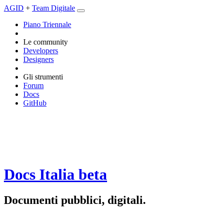
AGID
+
Team Digitale
Piano Triennale
Le community
Developers
Designers
Gli strumenti
Forum
Docs
GitHub
Docs Italia
beta
Documenti pubblici, digitali.