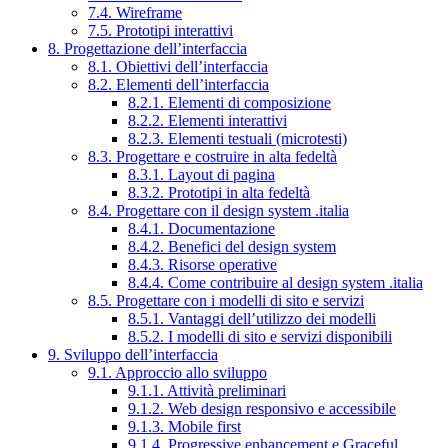
7.4. Wireframe
7.5. Prototipi interattivi
8. Progettazione dell’interfaccia
8.1. Obiettivi dell’interfaccia
8.2. Elementi dell’interfaccia
8.2.1. Elementi di composizione
8.2.2. Elementi interattivi
8.2.3. Elementi testuali (microtesti)
8.3. Progettare e costruire in alta fedeltà
8.3.1. Layout di pagina
8.3.2. Prototipi in alta fedeltà
8.4. Progettare con il design system .italia
8.4.1. Documentazione
8.4.2. Benefici del design system
8.4.3. Risorse operative
8.4.4. Come contribuire al design system .italia
8.5. Progettare con i modelli di sito e servizi
8.5.1. Vantaggi dell’utilizzo dei modelli
8.5.2. I modelli di sito e servizi disponibili
9. Sviluppo dell’interfaccia
9.1. Approccio allo sviluppo
9.1.1. Attività preliminari
9.1.2. Web design responsivo e accessibile
9.1.3. Mobile first
9.1.4. Progressive enhancement e Graceful