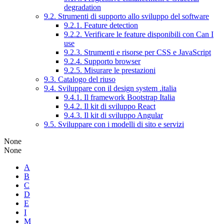
degradation
9.2. Strumenti di supporto allo sviluppo del software
9.2.1. Feature detection
9.2.2. Verificare le feature disponibili con Can I
use
9.2.3. Strumenti e risorse per CSS e JavaScript
9.2.4. Supporto browser
9.2.5. Misurare le prestazioni
9.3. Catalogo del riuso
9.4. Sviluppare con il design system .italia
9.4.1. Il framework Bootstrap Italia
9.4.2. Il kit di sviluppo React
9.4.3. Il kit di sviluppo Angular
9.5. Sviluppare con i modelli di sito e servizi
None
None
A
B
C
D
E
I
M