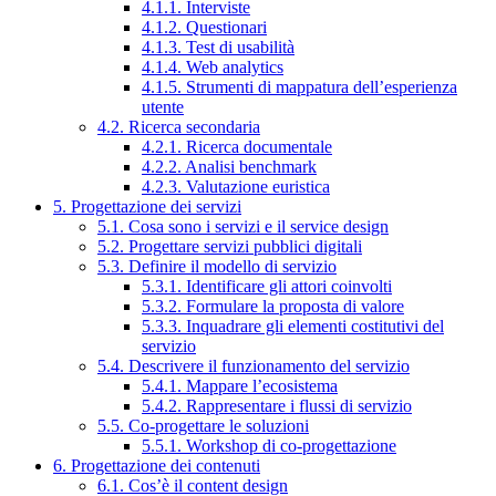
4.1.1. Interviste
4.1.2. Questionari
4.1.3. Test di usabilità
4.1.4. Web analytics
4.1.5. Strumenti di mappatura dell’esperienza
utente
4.2. Ricerca secondaria
4.2.1. Ricerca documentale
4.2.2. Analisi benchmark
4.2.3. Valutazione euristica
5. Progettazione dei servizi
5.1. Cosa sono i servizi e il service design
5.2. Progettare servizi pubblici digitali
5.3. Definire il modello di servizio
5.3.1. Identificare gli attori coinvolti
5.3.2. Formulare la proposta di valore
5.3.3. Inquadrare gli elementi costitutivi del
servizio
5.4. Descrivere il funzionamento del servizio
5.4.1. Mappare l’ecosistema
5.4.2. Rappresentare i flussi di servizio
5.5. Co-progettare le soluzioni
5.5.1. Workshop di co-progettazione
6. Progettazione dei contenuti
6.1. Cos’è il content design