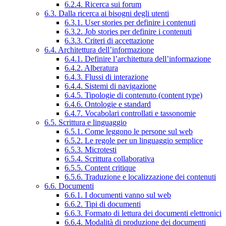
6.2.4. Ricerca sui forum
6.3. Dalla ricerca ai bisogni degli utenti
6.3.1. User stories per definire i contenuti
6.3.2. Job stories per definire i contenuti
6.3.3. Criteri di accettazione
6.4. Architettura dell’informazione
6.4.1. Definire l’architettura dell’informazione
6.4.2. Alberatura
6.4.3. Flussi di interazione
6.4.4. Sistemi di navigazione
6.4.5. Tipologie di contenuto (content type)
6.4.6. Ontologie e standard
6.4.7. Vocabolari controllati e tassonomie
6.5. Scrittura e linguaggio
6.5.1. Come leggono le persone sul web
6.5.2. Le regole per un linguaggio semplice
6.5.3. Microtesti
6.5.4. Scrittura collaborativa
6.5.5. Content critique
6.5.6. Traduzione e localizzazione dei contenuti
6.6. Documenti
6.6.1. I documenti vanno sul web
6.6.2. Tipi di documenti
6.6.3. Formato di lettura dei documenti elettronici
6.6.4. Modalità di produzione dei documenti