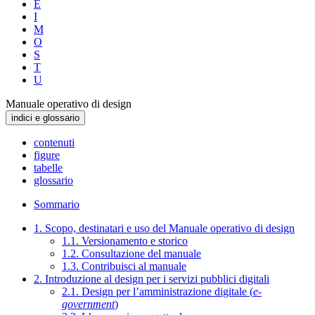
E
I
M
O
S
T
U
Manuale operativo di design
indici e glossario
contenuti
figure
tabelle
glossario
Sommario
1. Scopo, destinatari e uso del Manuale operativo di design
1.1. Versionamento e storico
1.2. Consultazione del manuale
1.3. Contribuisci al manuale
2. Introduzione al design per i servizi pubblici digitali
2.1. Design per l’amministrazione digitale (
e-
government
)