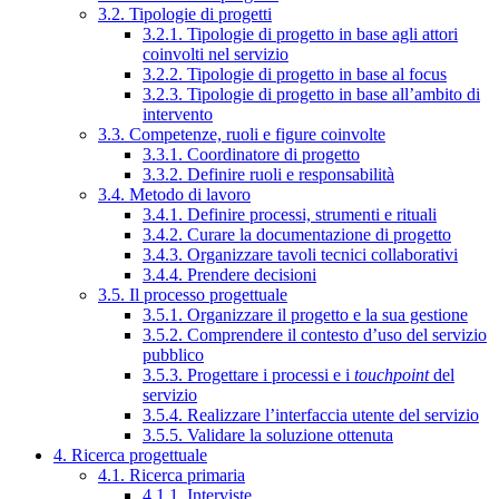
3.2. Tipologie di progetti
3.2.1. Tipologie di progetto in base agli attori
coinvolti nel servizio
3.2.2. Tipologie di progetto in base al focus
3.2.3. Tipologie di progetto in base all’ambito di
intervento
3.3. Competenze, ruoli e figure coinvolte
3.3.1. Coordinatore di progetto
3.3.2. Definire ruoli e responsabilità
3.4. Metodo di lavoro
3.4.1. Definire processi, strumenti e rituali
3.4.2. Curare la documentazione di progetto
3.4.3. Organizzare tavoli tecnici collaborativi
3.4.4. Prendere decisioni
3.5. Il processo progettuale
3.5.1. Organizzare il progetto e la sua gestione
3.5.2. Comprendere il contesto d’uso del servizio
pubblico
3.5.3. Progettare i processi e i
touchpoint
del
servizio
3.5.4. Realizzare l’interfaccia utente del servizio
3.5.5. Validare la soluzione ottenuta
4. Ricerca progettuale
4.1. Ricerca primaria
4.1.1. Interviste