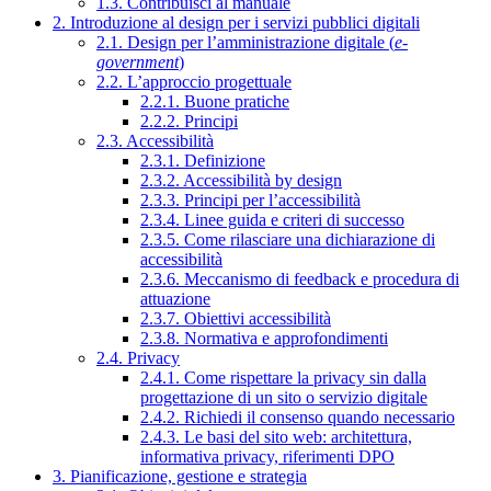
1.3. Contribuisci al manuale
2. Introduzione al design per i servizi pubblici digitali
2.1. Design per l’amministrazione digitale (
e-
government
)
2.2. L’approccio progettuale
2.2.1. Buone pratiche
2.2.2. Principi
2.3. Accessibilità
2.3.1. Definizione
2.3.2. Accessibilità by design
2.3.3. Principi per l’accessibilità
2.3.4. Linee guida e criteri di successo
2.3.5. Come rilasciare una dichiarazione di
accessibilità
2.3.6. Meccanismo di feedback e procedura di
attuazione
2.3.7. Obiettivi accessibilità
2.3.8. Normativa e approfondimenti
2.4. Privacy
2.4.1. Come rispettare la privacy sin dalla
progettazione di un sito o servizio digitale
2.4.2. Richiedi il consenso quando necessario
2.4.3. Le basi del sito web: architettura,
informativa privacy, riferimenti DPO
3. Pianificazione, gestione e strategia