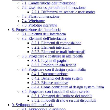
7.1. Caratteristiche dell’interazione
7.2. User stories per definire l’interazione
7.2.1. Differenza tra scenari e user stories
7.3. Flussi di interazione
7.4. Wireframe
7.5. Prototipi interattivi
8. Progettazione dell’interfaccia
8.1. Obiettivi dell’interfaccia
8.2. Elementi dell’interfaccia
8.2.1. Elementi di composizione
8.2.2. Elementi interattivi
8.2.3. Elementi testuali (microtesti)
8.3. Progettare e costruire in alta fedeltà
8.3.1. Layout di pagina
8.3.2. Prototipi in alta fedeltà
8.4. Progettare con il design system .italia
8.4.1. Documentazione
8.4.2. Benefici del design system
8.4.3. Risorse operative
8.4.4. Come contribuire al design system .italia
8.5. Progettare con i modelli di sito e servizi
8.5.1. Vantaggi dell’utilizzo dei modelli
8.5.2. I modelli di sito e servizi disponibili
9. Sviluppo dell’interfaccia
9.1. Approccio allo sviluppo