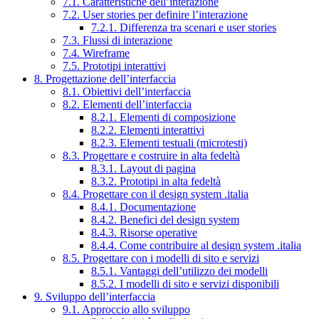
7.1. Caratteristiche dell’interazione
7.2. User stories per definire l’interazione
7.2.1. Differenza tra scenari e user stories
7.3. Flussi di interazione
7.4. Wireframe
7.5. Prototipi interattivi
8. Progettazione dell’interfaccia
8.1. Obiettivi dell’interfaccia
8.2. Elementi dell’interfaccia
8.2.1. Elementi di composizione
8.2.2. Elementi interattivi
8.2.3. Elementi testuali (microtesti)
8.3. Progettare e costruire in alta fedeltà
8.3.1. Layout di pagina
8.3.2. Prototipi in alta fedeltà
8.4. Progettare con il design system .italia
8.4.1. Documentazione
8.4.2. Benefici del design system
8.4.3. Risorse operative
8.4.4. Come contribuire al design system .italia
8.5. Progettare con i modelli di sito e servizi
8.5.1. Vantaggi dell’utilizzo dei modelli
8.5.2. I modelli di sito e servizi disponibili
9. Sviluppo dell’interfaccia
9.1. Approccio allo sviluppo