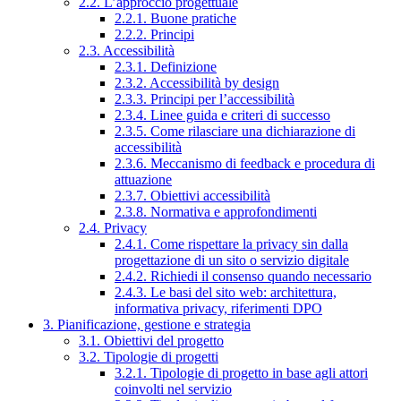
2.2. L’approccio progettuale
2.2.1. Buone pratiche
2.2.2. Principi
2.3. Accessibilità
2.3.1. Definizione
2.3.2. Accessibilità by design
2.3.3. Principi per l’accessibilità
2.3.4. Linee guida e criteri di successo
2.3.5. Come rilasciare una dichiarazione di
accessibilità
2.3.6. Meccanismo di feedback e procedura di
attuazione
2.3.7. Obiettivi accessibilità
2.3.8. Normativa e approfondimenti
2.4. Privacy
2.4.1. Come rispettare la privacy sin dalla
progettazione di un sito o servizio digitale
2.4.2. Richiedi il consenso quando necessario
2.4.3. Le basi del sito web: architettura,
informativa privacy, riferimenti DPO
3. Pianificazione, gestione e strategia
3.1. Obiettivi del progetto
3.2. Tipologie di progetti
3.2.1. Tipologie di progetto in base agli attori
coinvolti nel servizio