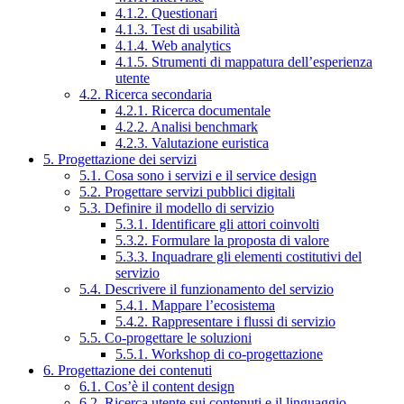
4.1.2. Questionari
4.1.3. Test di usabilità
4.1.4. Web analytics
4.1.5. Strumenti di mappatura dell’esperienza
utente
4.2. Ricerca secondaria
4.2.1. Ricerca documentale
4.2.2. Analisi benchmark
4.2.3. Valutazione euristica
5. Progettazione dei servizi
5.1. Cosa sono i servizi e il service design
5.2. Progettare servizi pubblici digitali
5.3. Definire il modello di servizio
5.3.1. Identificare gli attori coinvolti
5.3.2. Formulare la proposta di valore
5.3.3. Inquadrare gli elementi costitutivi del
servizio
5.4. Descrivere il funzionamento del servizio
5.4.1. Mappare l’ecosistema
5.4.2. Rappresentare i flussi di servizio
5.5. Co-progettare le soluzioni
5.5.1. Workshop di co-progettazione
6. Progettazione dei contenuti
6.1. Cos’è il content design
6.2. Ricerca utente sui contenuti e il linguaggio