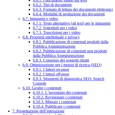
6.6.1. I documenti vanno sul web
6.6.2. Tipi di documenti
6.6.3. Formato di lettura dei documenti elettronici
6.6.4. Modalità di produzione dei documenti
6.7. Immagini e video
6.7.1. Testo alternativo (alt text) per le immagini
6.7.2. Sottotitoli per i video
6.7.3. Trascrizioni per i video
6.8. Proprietà intellettuale e privacy
6.8.1. Pubblicazione di contenuti prodotti dalla
Pubblica Amministrazione
6.8.2. Pubblicazione di contenuti non prodotti
dalla Pubblica Amministrazione
6.8.3. Consenso dei soggetti ritratti
6.9. Ottimizzazione per i motori di ricerca (SEO)
6.9.1. I fattori
on-page
6.9.2. I fattori
off-page
6.9.3. Strumenti di diagnostica SEO: Search
Console
6.10. Gestire i contenuti
6.10.1. L’inventario dei contenuti
6.10.2. Revisionare i contenuti
6.10.3. Migrare i contenuti
6.10.4. Pubblicare i contenuti
7. Progettazione dell’interazione