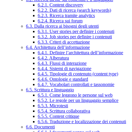
6.2.1. Content discovery
6.2.2. Dati di ricerca (search keywords)
6.2.3. Ricerca tramite analytics
6.2.4. Ricerca sui forum
6.3. Dalla ricerca ai bisogni degli utenti
6.3.1. User stories per definire i contenuti
6.3.2. Job stories per definire i contenuti
6.3.3. Criteri di accettazione
6.4. Architettura dell’informazione
6.4.1. Definire l’architettura dell’informazione
6.4.2. Alberatura
6.4.3. Flussi di interazione
6.4.4. Sistemi di navigazione
6.4.5. Tipologie di contenuto (content type)
6.4.6. Ontologie e standard
6.4.7. Vocabolari controllati e tassonomie
6.5. Scrittura e linguaggio
6.5.1. Come leggono le persone sul web
6.5.2. Le regole per un linguaggio semplice
6.5.3. Microtesti
6.5.4. Scrittura collaborativa
6.5.5. Content critique
6.5.6. Traduzione e localizzazione dei contenuti
6.6. Documenti