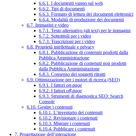
6.6.1. I documenti vanno sul web
6.6.2. Tipi di documenti
6.6.3. Formato di lettura dei documenti elettronici
6.6.4. Modalità di produzione dei documenti
6.7. Immagini e video
6.7.1. Testo alternativo (alt text) per le immagini
6.7.2. Sottotitoli per i video
6.7.3. Trascrizioni per i video
6.8. Proprietà intellettuale e privacy
6.8.1. Pubblicazione di contenuti prodotti dalla
Pubblica Amministrazione
6.8.2. Pubblicazione di contenuti non prodotti
dalla Pubblica Amministrazione
6.8.3. Consenso dei soggetti ritratti
6.9. Ottimizzazione per i motori di ricerca (SEO)
6.9.1. I fattori
on-page
6.9.2. I fattori
off-page
6.9.3. Strumenti di diagnostica SEO: Search
Console
6.10. Gestire i contenuti
6.10.1. L’inventario dei contenuti
6.10.2. Revisionare i contenuti
6.10.3. Migrare i contenuti
6.10.4. Pubblicare i contenuti
7. Progettazione dell’interazione