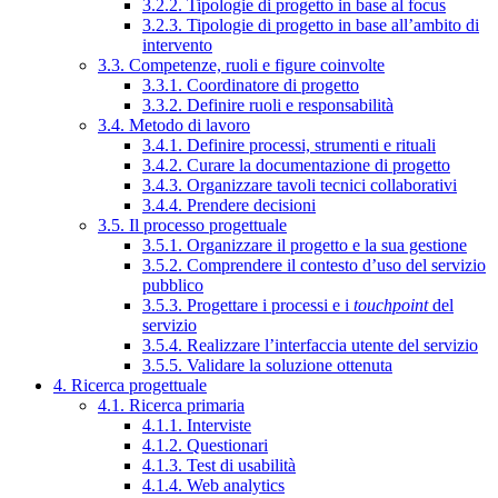
3.2.2. Tipologie di progetto in base al focus
3.2.3. Tipologie di progetto in base all’ambito di
intervento
3.3. Competenze, ruoli e figure coinvolte
3.3.1. Coordinatore di progetto
3.3.2. Definire ruoli e responsabilità
3.4. Metodo di lavoro
3.4.1. Definire processi, strumenti e rituali
3.4.2. Curare la documentazione di progetto
3.4.3. Organizzare tavoli tecnici collaborativi
3.4.4. Prendere decisioni
3.5. Il processo progettuale
3.5.1. Organizzare il progetto e la sua gestione
3.5.2. Comprendere il contesto d’uso del servizio
pubblico
3.5.3. Progettare i processi e i
touchpoint
del
servizio
3.5.4. Realizzare l’interfaccia utente del servizio
3.5.5. Validare la soluzione ottenuta
4. Ricerca progettuale
4.1. Ricerca primaria
4.1.1. Interviste
4.1.2. Questionari
4.1.3. Test di usabilità
4.1.4. Web analytics