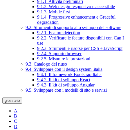
9.1.1. Attività preliminari
9.1.2. Web design responsivo e accessibile
9.1.3. Mobile first
9.1.4. Progressive enhancement e Graceful
degradation
9.2. Strumenti di supporto allo sviluppo del software
9.2.1. Feature detection
9.2.2. Verificare le feature disponibili con Can I
use
9.2.3. Strumenti e risorse per CSS e JavaScript
9.2.4. Supporto browser
9.2.5. Misurare le prestazioni
9.3. Catalogo del riuso
9.4. Sviluppare con il design system .italia
9.4.1. Il framework Bootstrap Italia
9.4.2. Il kit di sviluppo React
9.4.3. Il kit di sviluppo Angular
9.5. Sviluppare con i modelli di sito e servizi
glossario
A
B
C
D