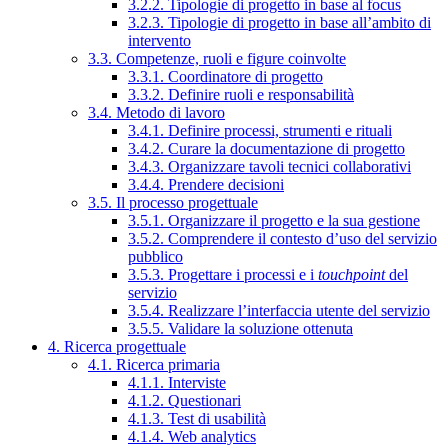
3.2.2. Tipologie di progetto in base al focus
3.2.3. Tipologie di progetto in base all’ambito di
intervento
3.3. Competenze, ruoli e figure coinvolte
3.3.1. Coordinatore di progetto
3.3.2. Definire ruoli e responsabilità
3.4. Metodo di lavoro
3.4.1. Definire processi, strumenti e rituali
3.4.2. Curare la documentazione di progetto
3.4.3. Organizzare tavoli tecnici collaborativi
3.4.4. Prendere decisioni
3.5. Il processo progettuale
3.5.1. Organizzare il progetto e la sua gestione
3.5.2. Comprendere il contesto d’uso del servizio
pubblico
3.5.3. Progettare i processi e i
touchpoint
del
servizio
3.5.4. Realizzare l’interfaccia utente del servizio
3.5.5. Validare la soluzione ottenuta
4. Ricerca progettuale
4.1. Ricerca primaria
4.1.1. Interviste
4.1.2. Questionari
4.1.3. Test di usabilità
4.1.4. Web analytics