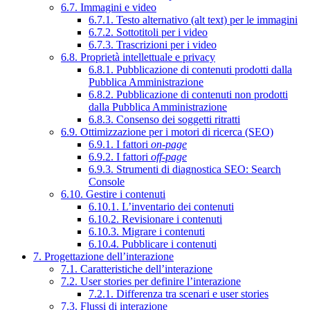
6.7. Immagini e video
6.7.1. Testo alternativo (alt text) per le immagini
6.7.2. Sottotitoli per i video
6.7.3. Trascrizioni per i video
6.8. Proprietà intellettuale e privacy
6.8.1. Pubblicazione di contenuti prodotti dalla
Pubblica Amministrazione
6.8.2. Pubblicazione di contenuti non prodotti
dalla Pubblica Amministrazione
6.8.3. Consenso dei soggetti ritratti
6.9. Ottimizzazione per i motori di ricerca (SEO)
6.9.1. I fattori
on-page
6.9.2. I fattori
off-page
6.9.3. Strumenti di diagnostica SEO: Search
Console
6.10. Gestire i contenuti
6.10.1. L’inventario dei contenuti
6.10.2. Revisionare i contenuti
6.10.3. Migrare i contenuti
6.10.4. Pubblicare i contenuti
7. Progettazione dell’interazione
7.1. Caratteristiche dell’interazione
7.2. User stories per definire l’interazione
7.2.1. Differenza tra scenari e user stories
7.3. Flussi di interazione