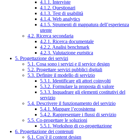
4.1.1. Interviste
4.1.2. Questionari
4.1.3. Test di usabilità
4.1.4. Web analytics
4.1.5. Strumenti di mappatura dell’esperienza
utente
4.2. Ricerca secondaria
4.2.1. Ricerca documentale
4.2.2. Analisi benchmark
4.2.3. Valutazione euristica
5. Progettazione dei servizi
5.1. Cosa sono i servizi e il service design
5.2. Progettare servizi pubblici digitali
5.3. Definire il modello di servizio
5.3.1. Identificare gli attori coinvolti
5.3.2. Formulare la proposta di valore
5.3.3. Inquadrare gli elementi costitutivi del
servizio
5.4. Descrivere il funzionamento del servizio
5.4.1. Mappare l’ecosistema
5.4.2. Rappresentare i flussi di servizio
5.5. Co-progettare le soluzioni
5.5.1. Workshop di co-progettazione
6. Progettazione dei contenuti
6.1. Cos’è il content design