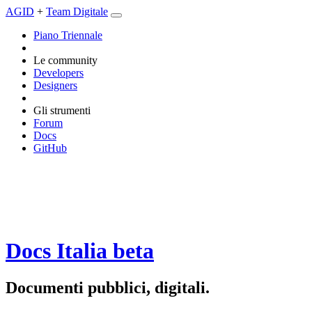
AGID
+
Team Digitale
Piano Triennale
Le community
Developers
Designers
Gli strumenti
Forum
Docs
GitHub
Docs Italia
beta
Documenti pubblici, digitali.