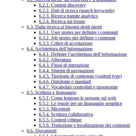
6.2.1. Content discovery
6.2.2. Dati di ricerca (search keywords)
6.2.3. Ricerca tramite analytics
6.2.4. Ricerca sui forum
6.3. Dalla ricerca ai bisogni degli utenti
6.3.1. User stories per definire i contenuti
6.3.2. Job stories per definire i contenuti
6.3.3. Criteri di accettazione
6.4. Architettura dell’informazione
6.4.1. Definire l’architettura dell’informazione
6.4.2. Alberatura
6.4.3. Flussi di interazione
6.4.4. Sistemi di navigazione
6.4.5. Tipologie di contenuto (content type)
6.4.6. Ontologie e standard
6.4.7. Vocabolari controllati e tassonomie
6.5. Scrittura e linguaggio
6.5.1. Come leggono le persone sul web
6.5.2. Le regole per un linguaggio semplice
6.5.3. Microtesti
6.5.4. Scrittura collaborativa
6.5.5. Content critique
6.5.6. Traduzione e localizzazione dei contenuti
6.6. Documenti