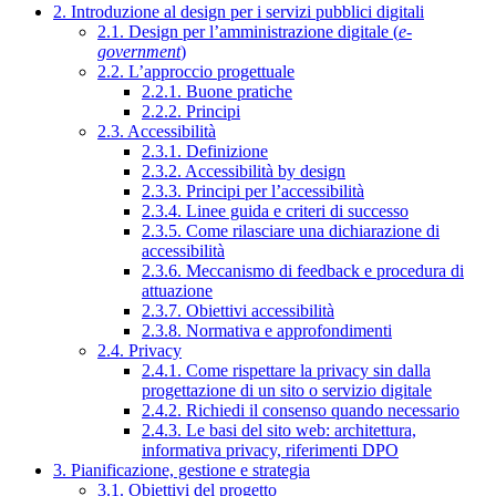
2. Introduzione al design per i servizi pubblici digitali
2.1. Design per l’amministrazione digitale (
e-
government
)
2.2. L’approccio progettuale
2.2.1. Buone pratiche
2.2.2. Principi
2.3. Accessibilità
2.3.1. Definizione
2.3.2. Accessibilità by design
2.3.3. Principi per l’accessibilità
2.3.4. Linee guida e criteri di successo
2.3.5. Come rilasciare una dichiarazione di
accessibilità
2.3.6. Meccanismo di feedback e procedura di
attuazione
2.3.7. Obiettivi accessibilità
2.3.8. Normativa e approfondimenti
2.4. Privacy
2.4.1. Come rispettare la privacy sin dalla
progettazione di un sito o servizio digitale
2.4.2. Richiedi il consenso quando necessario
2.4.3. Le basi del sito web: architettura,
informativa privacy, riferimenti DPO
3. Pianificazione, gestione e strategia
3.1. Obiettivi del progetto