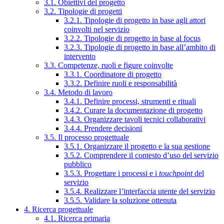
3.1. Obiettivi del progetto
3.2. Tipologie di progetti
3.2.1. Tipologie di progetto in base agli attori
coinvolti nel servizio
3.2.2. Tipologie di progetto in base al focus
3.2.3. Tipologie di progetto in base all’ambito di
intervento
3.3. Competenze, ruoli e figure coinvolte
3.3.1. Coordinatore di progetto
3.3.2. Definire ruoli e responsabilità
3.4. Metodo di lavoro
3.4.1. Definire processi, strumenti e rituali
3.4.2. Curare la documentazione di progetto
3.4.3. Organizzare tavoli tecnici collaborativi
3.4.4. Prendere decisioni
3.5. Il processo progettuale
3.5.1. Organizzare il progetto e la sua gestione
3.5.2. Comprendere il contesto d’uso del servizio
pubblico
3.5.3. Progettare i processi e i
touchpoint
del
servizio
3.5.4. Realizzare l’interfaccia utente del servizio
3.5.5. Validare la soluzione ottenuta
4. Ricerca progettuale
4.1. Ricerca primaria