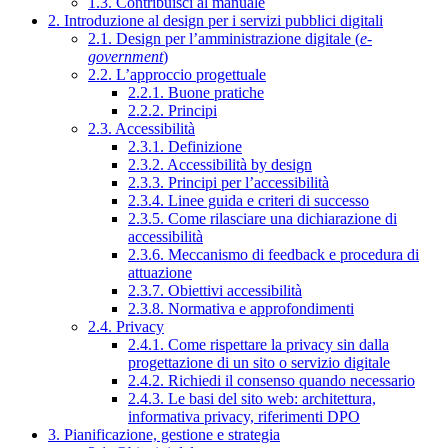
1.3. Contribuisci al manuale
2. Introduzione al design per i servizi pubblici digitali
2.1. Design per l’amministrazione digitale (
e-
government
)
2.2. L’approccio progettuale
2.2.1. Buone pratiche
2.2.2. Principi
2.3. Accessibilità
2.3.1. Definizione
2.3.2. Accessibilità by design
2.3.3. Principi per l’accessibilità
2.3.4. Linee guida e criteri di successo
2.3.5. Come rilasciare una dichiarazione di
accessibilità
2.3.6. Meccanismo di feedback e procedura di
attuazione
2.3.7. Obiettivi accessibilità
2.3.8. Normativa e approfondimenti
2.4. Privacy
2.4.1. Come rispettare la privacy sin dalla
progettazione di un sito o servizio digitale
2.4.2. Richiedi il consenso quando necessario
2.4.3. Le basi del sito web: architettura,
informativa privacy, riferimenti DPO
3. Pianificazione, gestione e strategia