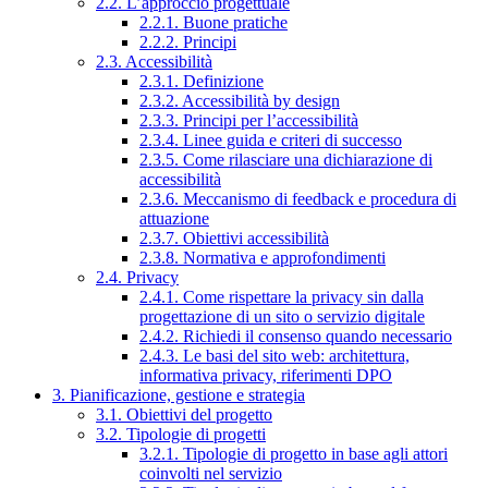
2.2. L’approccio progettuale
2.2.1. Buone pratiche
2.2.2. Principi
2.3. Accessibilità
2.3.1. Definizione
2.3.2. Accessibilità by design
2.3.3. Principi per l’accessibilità
2.3.4. Linee guida e criteri di successo
2.3.5. Come rilasciare una dichiarazione di
accessibilità
2.3.6. Meccanismo di feedback e procedura di
attuazione
2.3.7. Obiettivi accessibilità
2.3.8. Normativa e approfondimenti
2.4. Privacy
2.4.1. Come rispettare la privacy sin dalla
progettazione di un sito o servizio digitale
2.4.2. Richiedi il consenso quando necessario
2.4.3. Le basi del sito web: architettura,
informativa privacy, riferimenti DPO
3. Pianificazione, gestione e strategia
3.1. Obiettivi del progetto
3.2. Tipologie di progetti
3.2.1. Tipologie di progetto in base agli attori
coinvolti nel servizio