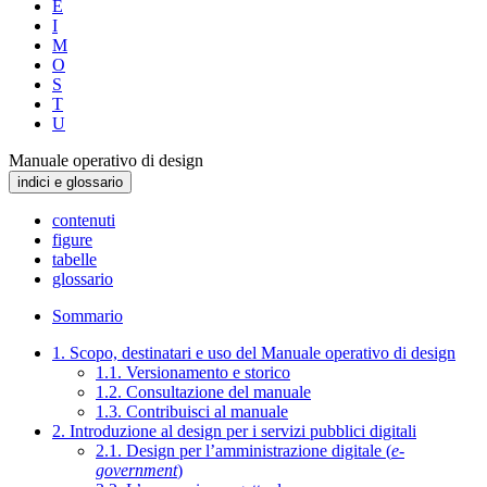
E
I
M
O
S
T
U
Manuale operativo di design
indici e glossario
contenuti
figure
tabelle
glossario
Sommario
1. Scopo, destinatari e uso del Manuale operativo di design
1.1. Versionamento e storico
1.2. Consultazione del manuale
1.3. Contribuisci al manuale
2. Introduzione al design per i servizi pubblici digitali
2.1. Design per l’amministrazione digitale (
e-
government
)