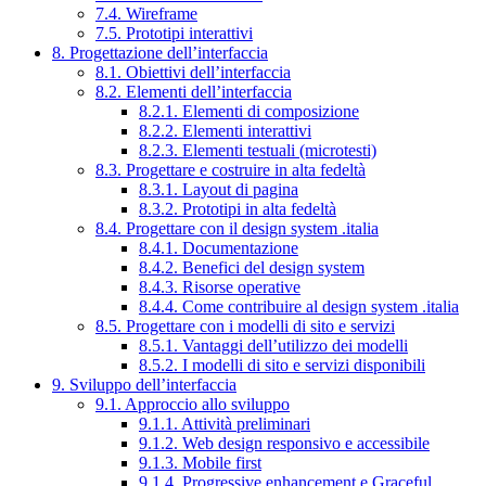
7.4. Wireframe
7.5. Prototipi interattivi
8. Progettazione dell’interfaccia
8.1. Obiettivi dell’interfaccia
8.2. Elementi dell’interfaccia
8.2.1. Elementi di composizione
8.2.2. Elementi interattivi
8.2.3. Elementi testuali (microtesti)
8.3. Progettare e costruire in alta fedeltà
8.3.1. Layout di pagina
8.3.2. Prototipi in alta fedeltà
8.4. Progettare con il design system .italia
8.4.1. Documentazione
8.4.2. Benefici del design system
8.4.3. Risorse operative
8.4.4. Come contribuire al design system .italia
8.5. Progettare con i modelli di sito e servizi
8.5.1. Vantaggi dell’utilizzo dei modelli
8.5.2. I modelli di sito e servizi disponibili
9. Sviluppo dell’interfaccia
9.1. Approccio allo sviluppo
9.1.1. Attività preliminari
9.1.2. Web design responsivo e accessibile
9.1.3. Mobile first
9.1.4. Progressive enhancement e Graceful