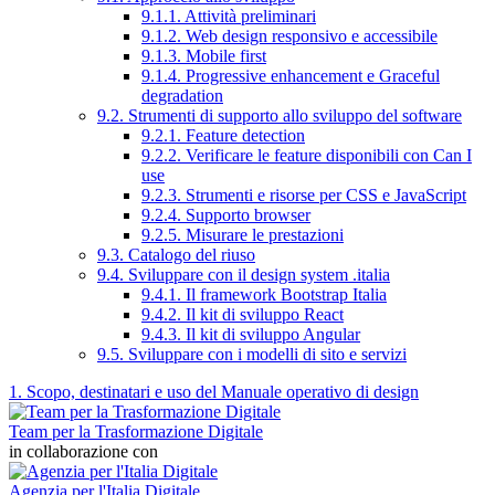
9.1.1. Attività preliminari
9.1.2. Web design responsivo e accessibile
9.1.3. Mobile first
9.1.4. Progressive enhancement e Graceful
degradation
9.2. Strumenti di supporto allo sviluppo del software
9.2.1. Feature detection
9.2.2. Verificare le feature disponibili con Can I
use
9.2.3. Strumenti e risorse per CSS e JavaScript
9.2.4. Supporto browser
9.2.5. Misurare le prestazioni
9.3. Catalogo del riuso
9.4. Sviluppare con il design system .italia
9.4.1. Il framework Bootstrap Italia
9.4.2. Il kit di sviluppo React
9.4.3. Il kit di sviluppo Angular
9.5. Sviluppare con i modelli di sito e servizi
1. Scopo, destinatari e uso del Manuale operativo di design
Team per la Trasformazione Digitale
in collaborazione con
Agenzia per l'Italia Digitale