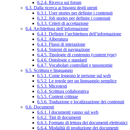
6.2.4. Ricerca sui forum
6.3. Dalla ricerca ai bisogni degli utenti
6.3.1. User stories per definire i contenuti
6.3.2. Job stories per definire i contenuti
6.3.3. Criteri di accettazione
6.4. Architettura dell’informazione
6.4.1. Definire l’architettura dell’informazione
6.4.2. Alberatura
6.4.3. Flussi di interazione
6.4.4. Sistemi di navigazione
6.4.5. Tipologie di contenuto (content type)
6.4.6. Ontologie e standard
6.4.7. Vocabolari controllati e tassonomie
6.5. Scrittura e linguaggio
6.5.1. Come leggono le persone sul web
6.5.2. Le regole per un linguaggio semplice
6.5.3. Microtesti
6.5.4. Scrittura collaborativa
6.5.5. Content critique
6.5.6. Traduzione e localizzazione dei contenuti
6.6. Documenti
6.6.1. I documenti vanno sul web
6.6.2. Tipi di documenti
6.6.3. Formato di lettura dei documenti elettronici
6.6.4. Modalità di produzione dei documenti