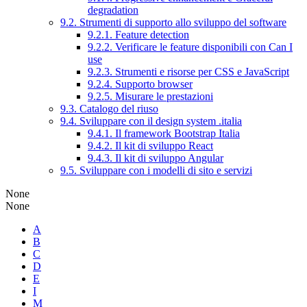
degradation
9.2. Strumenti di supporto allo sviluppo del software
9.2.1. Feature detection
9.2.2. Verificare le feature disponibili con Can I
use
9.2.3. Strumenti e risorse per CSS e JavaScript
9.2.4. Supporto browser
9.2.5. Misurare le prestazioni
9.3. Catalogo del riuso
9.4. Sviluppare con il design system .italia
9.4.1. Il framework Bootstrap Italia
9.4.2. Il kit di sviluppo React
9.4.3. Il kit di sviluppo Angular
9.5. Sviluppare con i modelli di sito e servizi
None
None
A
B
C
D
E
I
M