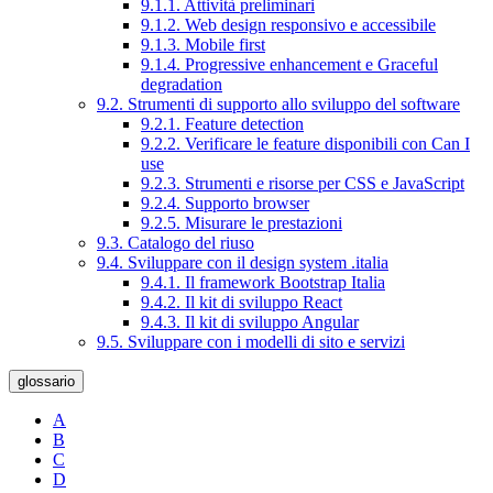
9.1.1. Attività preliminari
9.1.2. Web design responsivo e accessibile
9.1.3. Mobile first
9.1.4. Progressive enhancement e Graceful
degradation
9.2. Strumenti di supporto allo sviluppo del software
9.2.1. Feature detection
9.2.2. Verificare le feature disponibili con Can I
use
9.2.3. Strumenti e risorse per CSS e JavaScript
9.2.4. Supporto browser
9.2.5. Misurare le prestazioni
9.3. Catalogo del riuso
9.4. Sviluppare con il design system .italia
9.4.1. Il framework Bootstrap Italia
9.4.2. Il kit di sviluppo React
9.4.3. Il kit di sviluppo Angular
9.5. Sviluppare con i modelli di sito e servizi
glossario
A
B
C
D