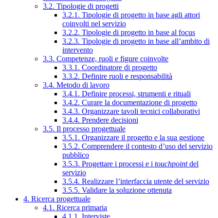
3.2. Tipologie di progetti
3.2.1. Tipologie di progetto in base agli attori
coinvolti nel servizio
3.2.2. Tipologie di progetto in base al focus
3.2.3. Tipologie di progetto in base all’ambito di
intervento
3.3. Competenze, ruoli e figure coinvolte
3.3.1. Coordinatore di progetto
3.3.2. Definire ruoli e responsabilità
3.4. Metodo di lavoro
3.4.1. Definire processi, strumenti e rituali
3.4.2. Curare la documentazione di progetto
3.4.3. Organizzare tavoli tecnici collaborativi
3.4.4. Prendere decisioni
3.5. Il processo progettuale
3.5.1. Organizzare il progetto e la sua gestione
3.5.2. Comprendere il contesto d’uso del servizio
pubblico
3.5.3. Progettare i processi e i
touchpoint
del
servizio
3.5.4. Realizzare l’interfaccia utente del servizio
3.5.5. Validare la soluzione ottenuta
4. Ricerca progettuale
4.1. Ricerca primaria
4.1.1. Interviste