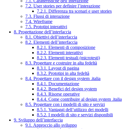
7.1. Caratteristiche dell’interazione
7.2. User stories per definire l’interazione
7.2.1. Differenza tra scenari e user stories
7.3. Flussi di interazione
7.4. Wireframe
7.5. Prototipi interattivi
8. Progettazione dell’interfaccia
8.1. Obiettivi dell’interfaccia
8.2. Elementi dell’interfaccia
8.2.1. Elementi di composizione
8.2.2. Elementi interattivi
8.2.3. Elementi testuali (microtesti)
8.3. Progettare e costruire in alta fedeltà
8.3.1. Layout di pagina
8.3.2. Prototipi in alta fedeltà
8.4. Progettare con il design system .italia
8.4.1. Documentazione
8.4.2. Benefici del design system
8.4.3. Risorse operative
8.4.4. Come contribuire al design system .italia
8.5. Progettare con i modelli di sito e servizi
8.5.1. Vantaggi dell’utilizzo dei modelli
8.5.2. I modelli di sito e servizi disponibili
9. Sviluppo dell’interfaccia
9.1. Approccio allo sviluppo