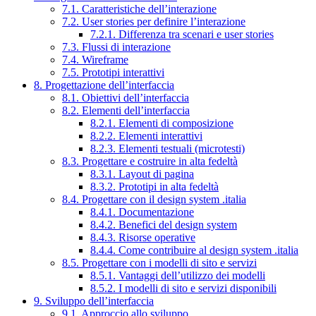
7.1. Caratteristiche dell’interazione
7.2. User stories per definire l’interazione
7.2.1. Differenza tra scenari e user stories
7.3. Flussi di interazione
7.4. Wireframe
7.5. Prototipi interattivi
8. Progettazione dell’interfaccia
8.1. Obiettivi dell’interfaccia
8.2. Elementi dell’interfaccia
8.2.1. Elementi di composizione
8.2.2. Elementi interattivi
8.2.3. Elementi testuali (microtesti)
8.3. Progettare e costruire in alta fedeltà
8.3.1. Layout di pagina
8.3.2. Prototipi in alta fedeltà
8.4. Progettare con il design system .italia
8.4.1. Documentazione
8.4.2. Benefici del design system
8.4.3. Risorse operative
8.4.4. Come contribuire al design system .italia
8.5. Progettare con i modelli di sito e servizi
8.5.1. Vantaggi dell’utilizzo dei modelli
8.5.2. I modelli di sito e servizi disponibili
9. Sviluppo dell’interfaccia
9.1. Approccio allo sviluppo