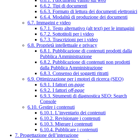
6.6.1. I documenti vanno sul web
6.6.2. Tipi di documenti
6.6.3. Formato di lettura dei documenti elettronici
6.6.4. Modalità di produzione dei documenti
6.7. Immagini e video
6.7.1. Testo alternativo (alt text) per le immagini
6.7.2. Sottotitoli per i video
6.7.3. Trascrizioni per i video
6.8. Proprietà intellettuale e privacy
6.8.1. Pubblicazione di contenuti prodotti dalla
Pubblica Amministrazione
6.8.2. Pubblicazione di contenuti non prodotti
dalla Pubblica Amministrazione
6.8.3. Consenso dei soggetti ritratti
6.9. Ottimizzazione per i motori di ricerca (SEO)
6.9.1. I fattori
on-page
6.9.2. I fattori
off-page
6.9.3. Strumenti di diagnostica SEO: Search
Console
6.10. Gestire i contenuti
6.10.1. L’inventario dei contenuti
6.10.2. Revisionare i contenuti
6.10.3. Migrare i contenuti
6.10.4. Pubblicare i contenuti
7. Progettazione dell’interazione