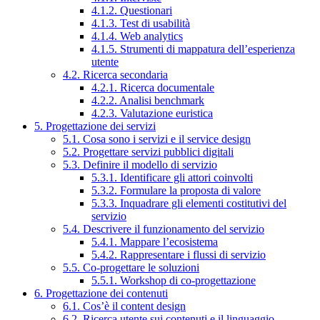
4.1.2. Questionari
4.1.3. Test di usabilità
4.1.4. Web analytics
4.1.5. Strumenti di mappatura dell’esperienza
utente
4.2. Ricerca secondaria
4.2.1. Ricerca documentale
4.2.2. Analisi benchmark
4.2.3. Valutazione euristica
5. Progettazione dei servizi
5.1. Cosa sono i servizi e il service design
5.2. Progettare servizi pubblici digitali
5.3. Definire il modello di servizio
5.3.1. Identificare gli attori coinvolti
5.3.2. Formulare la proposta di valore
5.3.3. Inquadrare gli elementi costitutivi del
servizio
5.4. Descrivere il funzionamento del servizio
5.4.1. Mappare l’ecosistema
5.4.2. Rappresentare i flussi di servizio
5.5. Co-progettare le soluzioni
5.5.1. Workshop di co-progettazione
6. Progettazione dei contenuti
6.1. Cos’è il content design
6.2. Ricerca utente sui contenuti e il linguaggio