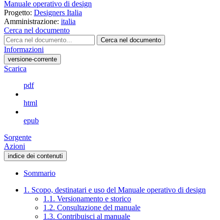
Manuale operativo di design
Progetto:
Designers Italia
Amministrazione:
italia
Cerca nel documento
Cerca nel documento
Informazioni
versione-corrente
Scarica
pdf
html
epub
Sorgente
Azioni
indice dei contenuti
Sommario
1. Scopo, destinatari e uso del Manuale operativo di design
1.1. Versionamento e storico
1.2. Consultazione del manuale
1.3. Contribuisci al manuale