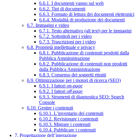
6.6.1. I documenti vanno sul web
6.6.2. Tipi di documenti
6.6.3. Formato di lettura dei documenti elettronici
6.6.4. Modalità di produzione dei documenti
6.7. Immagini e video
6.7.1. Testo alternativo (alt text) per le immagini
6.7.2. Sottotitoli per i video
6.7.3. Trascrizioni per i video
6.8. Proprietà intellettuale e privacy
6.8.1. Pubblicazione di contenuti prodotti dalla
Pubblica Amministrazione
6.8.2. Pubblicazione di contenuti non prodotti
dalla Pubblica Amministrazione
6.8.3. Consenso dei soggetti ritratti
6.9. Ottimizzazione per i motori di ricerca (SEO)
6.9.1. I fattori
on-page
6.9.2. I fattori
off-page
6.9.3. Strumenti di diagnostica SEO: Search
Console
6.10. Gestire i contenuti
6.10.1. L’inventario dei contenuti
6.10.2. Revisionare i contenuti
6.10.3. Migrare i contenuti
6.10.4. Pubblicare i contenuti
7. Progettazione dell’interazione