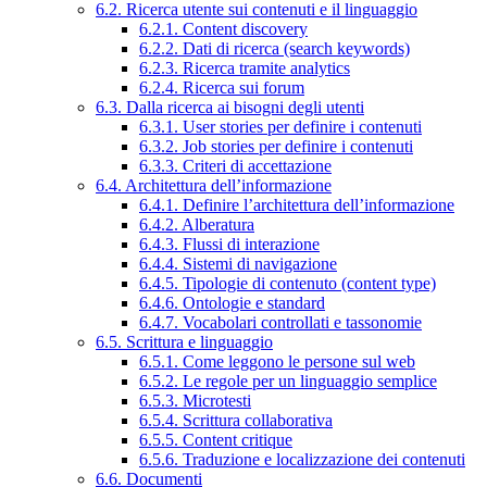
6.2. Ricerca utente sui contenuti e il linguaggio
6.2.1. Content discovery
6.2.2. Dati di ricerca (search keywords)
6.2.3. Ricerca tramite analytics
6.2.4. Ricerca sui forum
6.3. Dalla ricerca ai bisogni degli utenti
6.3.1. User stories per definire i contenuti
6.3.2. Job stories per definire i contenuti
6.3.3. Criteri di accettazione
6.4. Architettura dell’informazione
6.4.1. Definire l’architettura dell’informazione
6.4.2. Alberatura
6.4.3. Flussi di interazione
6.4.4. Sistemi di navigazione
6.4.5. Tipologie di contenuto (content type)
6.4.6. Ontologie e standard
6.4.7. Vocabolari controllati e tassonomie
6.5. Scrittura e linguaggio
6.5.1. Come leggono le persone sul web
6.5.2. Le regole per un linguaggio semplice
6.5.3. Microtesti
6.5.4. Scrittura collaborativa
6.5.5. Content critique
6.5.6. Traduzione e localizzazione dei contenuti
6.6. Documenti