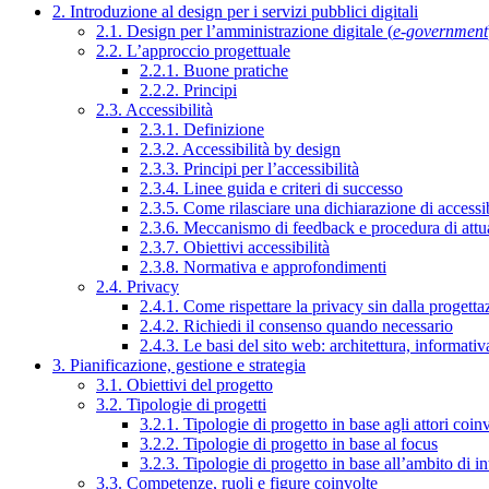
2. Introduzione al design per i servizi pubblici digitali
2.1. Design per l’amministrazione digitale (
e-government
2.2. L’approccio progettuale
2.2.1. Buone pratiche
2.2.2. Principi
2.3. Accessibilità
2.3.1. Definizione
2.3.2. Accessibilità by design
2.3.3. Principi per l’accessibilità
2.3.4. Linee guida e criteri di successo
2.3.5. Come rilasciare una dichiarazione di accessib
2.3.6. Meccanismo di feedback e procedura di attu
2.3.7. Obiettivi accessibilità
2.3.8. Normativa e approfondimenti
2.4. Privacy
2.4.1. Come rispettare la privacy sin dalla progettaz
2.4.2. Richiedi il consenso quando necessario
2.4.3. Le basi del sito web: architettura, informati
3. Pianificazione, gestione e strategia
3.1. Obiettivi del progetto
3.2. Tipologie di progetti
3.2.1. Tipologie di progetto in base agli attori coinv
3.2.2. Tipologie di progetto in base al focus
3.2.3. Tipologie di progetto in base all’ambito di i
3.3. Competenze, ruoli e figure coinvolte