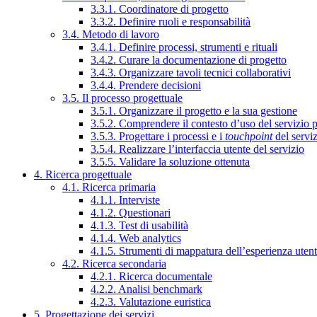
3.3.1. Coordinatore di progetto
3.3.2. Definire ruoli e responsabilità
3.4. Metodo di lavoro
3.4.1. Definire processi, strumenti e rituali
3.4.2. Curare la documentazione di progetto
3.4.3. Organizzare tavoli tecnici collaborativi
3.4.4. Prendere decisioni
3.5. Il processo progettuale
3.5.1. Organizzare il progetto e la sua gestione
3.5.2. Comprendere il contesto d’uso del servizio 
3.5.3. Progettare i processi e i
touchpoint
del servi
3.5.4. Realizzare l’interfaccia utente del servizio
3.5.5. Validare la soluzione ottenuta
4. Ricerca progettuale
4.1. Ricerca primaria
4.1.1. Interviste
4.1.2. Questionari
4.1.3. Test di usabilità
4.1.4. Web analytics
4.1.5. Strumenti di mappatura dell’esperienza uten
4.2. Ricerca secondaria
4.2.1. Ricerca documentale
4.2.2. Analisi benchmark
4.2.3. Valutazione euristica
5. Progettazione dei servizi