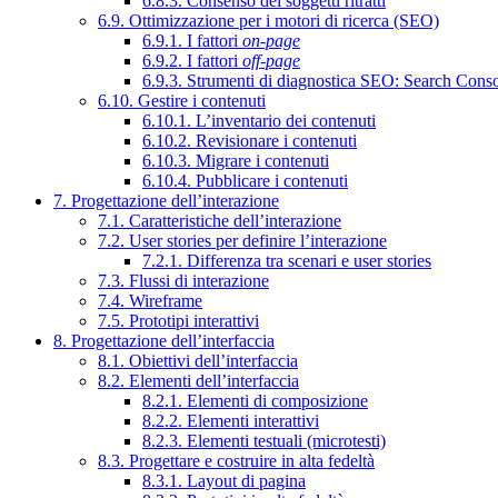
6.8.3. Consenso dei soggetti ritratti
6.9. Ottimizzazione per i motori di ricerca (SEO)
6.9.1. I fattori
on-page
6.9.2. I fattori
off-page
6.9.3. Strumenti di diagnostica SEO: Search Cons
6.10. Gestire i contenuti
6.10.1. L’inventario dei contenuti
6.10.2. Revisionare i contenuti
6.10.3. Migrare i contenuti
6.10.4. Pubblicare i contenuti
7. Progettazione dell’interazione
7.1. Caratteristiche dell’interazione
7.2. User stories per definire l’interazione
7.2.1. Differenza tra scenari e user stories
7.3. Flussi di interazione
7.4. Wireframe
7.5. Prototipi interattivi
8. Progettazione dell’interfaccia
8.1. Obiettivi dell’interfaccia
8.2. Elementi dell’interfaccia
8.2.1. Elementi di composizione
8.2.2. Elementi interattivi
8.2.3. Elementi testuali (microtesti)
8.3. Progettare e costruire in alta fedeltà
8.3.1. Layout di pagina