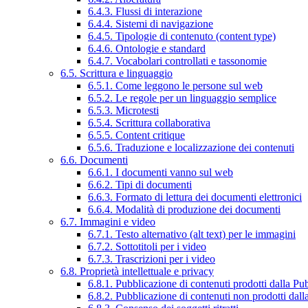
6.4.3. Flussi di interazione
6.4.4. Sistemi di navigazione
6.4.5. Tipologie di contenuto (content type)
6.4.6. Ontologie e standard
6.4.7. Vocabolari controllati e tassonomie
6.5. Scrittura e linguaggio
6.5.1. Come leggono le persone sul web
6.5.2. Le regole per un linguaggio semplice
6.5.3. Microtesti
6.5.4. Scrittura collaborativa
6.5.5. Content critique
6.5.6. Traduzione e localizzazione dei contenuti
6.6. Documenti
6.6.1. I documenti vanno sul web
6.6.2. Tipi di documenti
6.6.3. Formato di lettura dei documenti elettronici
6.6.4. Modalità di produzione dei documenti
6.7. Immagini e video
6.7.1. Testo alternativo (alt text) per le immagini
6.7.2. Sottotitoli per i video
6.7.3. Trascrizioni per i video
6.8. Proprietà intellettuale e privacy
6.8.1. Pubblicazione di contenuti prodotti dalla P
6.8.2. Pubblicazione di contenuti non prodotti dal