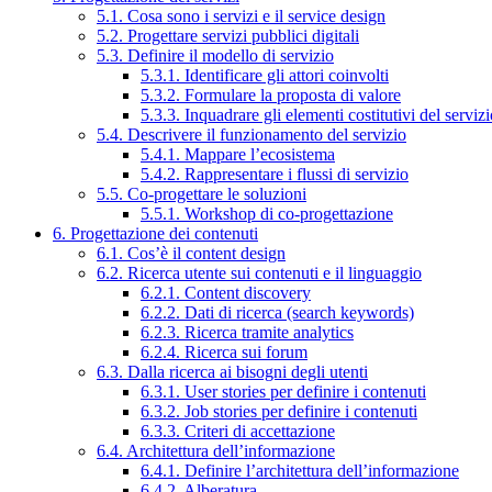
5.1. Cosa sono i servizi e il service design
5.2. Progettare servizi pubblici digitali
5.3. Definire il modello di servizio
5.3.1. Identificare gli attori coinvolti
5.3.2. Formulare la proposta di valore
5.3.3. Inquadrare gli elementi costitutivi del serviz
5.4. Descrivere il funzionamento del servizio
5.4.1. Mappare l’ecosistema
5.4.2. Rappresentare i flussi di servizio
5.5. Co-progettare le soluzioni
5.5.1. Workshop di co-progettazione
6. Progettazione dei contenuti
6.1. Cos’è il content design
6.2. Ricerca utente sui contenuti e il linguaggio
6.2.1. Content discovery
6.2.2. Dati di ricerca (search keywords)
6.2.3. Ricerca tramite analytics
6.2.4. Ricerca sui forum
6.3. Dalla ricerca ai bisogni degli utenti
6.3.1. User stories per definire i contenuti
6.3.2. Job stories per definire i contenuti
6.3.3. Criteri di accettazione
6.4. Architettura dell’informazione
6.4.1. Definire l’architettura dell’informazione
6.4.2. Alberatura