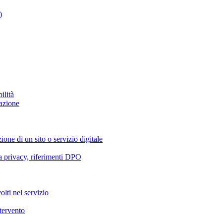
)
ilità
azione
ione di un sito o servizio digitale
va privacy, riferimenti DPO
olti nel servizio
ntervento