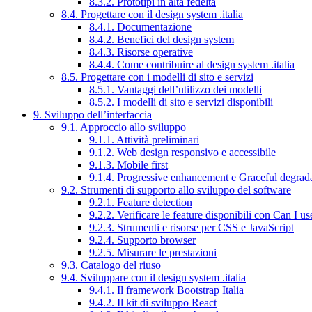
8.3.2. Prototipi in alta fedeltà
8.4. Progettare con il design system .italia
8.4.1. Documentazione
8.4.2. Benefici del design system
8.4.3. Risorse operative
8.4.4. Come contribuire al design system .italia
8.5. Progettare con i modelli di sito e servizi
8.5.1. Vantaggi dell’utilizzo dei modelli
8.5.2. I modelli di sito e servizi disponibili
9. Sviluppo dell’interfaccia
9.1. Approccio allo sviluppo
9.1.1. Attività preliminari
9.1.2. Web design responsivo e accessibile
9.1.3. Mobile first
9.1.4. Progressive enhancement e Graceful degrad
9.2. Strumenti di supporto allo sviluppo del software
9.2.1. Feature detection
9.2.2. Verificare le feature disponibili con Can I us
9.2.3. Strumenti e risorse per CSS e JavaScript
9.2.4. Supporto browser
9.2.5. Misurare le prestazioni
9.3. Catalogo del riuso
9.4. Sviluppare con il design system .italia
9.4.1. Il framework Bootstrap Italia
9.4.2. Il kit di sviluppo React