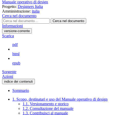
Manuale operativo di design
Progetto:
Designers Italia
Amministrazione:
italia
Cerca nel documento
Cerca nel documento
Informazioni
versione-corrente
Scarica
pdf
html
epub
Sorgente
Azioni
indice dei contenuti
Sommario
1. Scopo, destinatari e uso del Manuale operativo di design
1.1. Versionamento e storico
1.2. Consultazione del manuale
1.3. Contribuisci al manuale