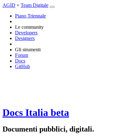
AGID
+
Team Digitale
Piano Triennale
Le community
Developers
Designers
Gli strumenti
Forum
Docs
GitHub
Docs Italia
beta
Documenti pubblici, digitali.