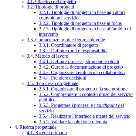
3.1. Obiettivi del progetto
3.2. Tipologie di progetti
3.2.1. Tipologie di progetto in base agli attori
coinvolti nel servizio
3.2.2. Tipologie di progetto in base al focus
3.2.3. Tipologie di progetto in base all’ambito di
intervento
3.3. Competenze, ruoli e figure coinvolte
3.3.1. Coordinatore di progetto
3.3.2. Definire ruoli e responsabilità
3.4. Metodo di lavoro
3.4.1. Definire processi, strumenti e rituali
3.4.2. Curare la documentazione di progetto
3.4.3. Organizzare tavoli tecnici collaborativi
3.4.4. Prendere decisioni
3.5. Il processo progettuale
3.5.1. Organizzare il progetto e la sua gestione
3.5.2. Comprendere il contesto d’uso del servizio
pubblico
3.5.3. Progettare i processi e i
touchpoint
del
servizio
3.5.4. Realizzare l’interfaccia utente del servizio
3.5.5. Validare la soluzione ottenuta
4. Ricerca progettuale
4.1. Ricerca primaria