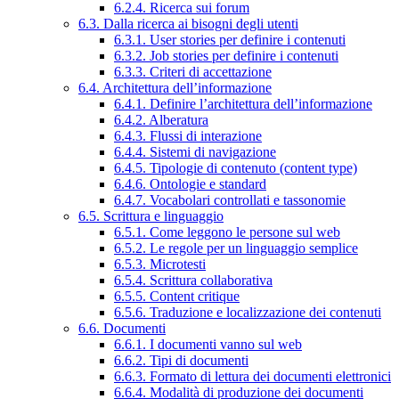
6.2.4. Ricerca sui forum
6.3. Dalla ricerca ai bisogni degli utenti
6.3.1. User stories per definire i contenuti
6.3.2. Job stories per definire i contenuti
6.3.3. Criteri di accettazione
6.4. Architettura dell’informazione
6.4.1. Definire l’architettura dell’informazione
6.4.2. Alberatura
6.4.3. Flussi di interazione
6.4.4. Sistemi di navigazione
6.4.5. Tipologie di contenuto (content type)
6.4.6. Ontologie e standard
6.4.7. Vocabolari controllati e tassonomie
6.5. Scrittura e linguaggio
6.5.1. Come leggono le persone sul web
6.5.2. Le regole per un linguaggio semplice
6.5.3. Microtesti
6.5.4. Scrittura collaborativa
6.5.5. Content critique
6.5.6. Traduzione e localizzazione dei contenuti
6.6. Documenti
6.6.1. I documenti vanno sul web
6.6.2. Tipi di documenti
6.6.3. Formato di lettura dei documenti elettronici
6.6.4. Modalità di produzione dei documenti