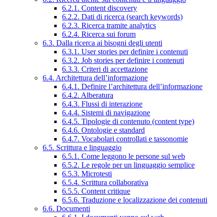
6.2.1. Content discovery
6.2.2. Dati di ricerca (search keywords)
6.2.3. Ricerca tramite analytics
6.2.4. Ricerca sui forum
6.3. Dalla ricerca ai bisogni degli utenti
6.3.1. User stories per definire i contenuti
6.3.2. Job stories per definire i contenuti
6.3.3. Criteri di accettazione
6.4. Architettura dell’informazione
6.4.1. Definire l’architettura dell’informazione
6.4.2. Alberatura
6.4.3. Flussi di interazione
6.4.4. Sistemi di navigazione
6.4.5. Tipologie di contenuto (content type)
6.4.6. Ontologie e standard
6.4.7. Vocabolari controllati e tassonomie
6.5. Scrittura e linguaggio
6.5.1. Come leggono le persone sul web
6.5.2. Le regole per un linguaggio semplice
6.5.3. Microtesti
6.5.4. Scrittura collaborativa
6.5.5. Content critique
6.5.6. Traduzione e localizzazione dei contenuti
6.6. Documenti