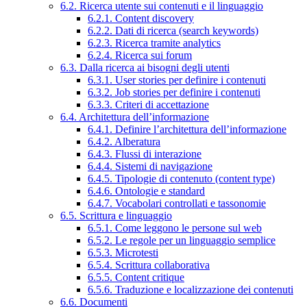
6.2. Ricerca utente sui contenuti e il linguaggio
6.2.1. Content discovery
6.2.2. Dati di ricerca (search keywords)
6.2.3. Ricerca tramite analytics
6.2.4. Ricerca sui forum
6.3. Dalla ricerca ai bisogni degli utenti
6.3.1. User stories per definire i contenuti
6.3.2. Job stories per definire i contenuti
6.3.3. Criteri di accettazione
6.4. Architettura dell’informazione
6.4.1. Definire l’architettura dell’informazione
6.4.2. Alberatura
6.4.3. Flussi di interazione
6.4.4. Sistemi di navigazione
6.4.5. Tipologie di contenuto (content type)
6.4.6. Ontologie e standard
6.4.7. Vocabolari controllati e tassonomie
6.5. Scrittura e linguaggio
6.5.1. Come leggono le persone sul web
6.5.2. Le regole per un linguaggio semplice
6.5.3. Microtesti
6.5.4. Scrittura collaborativa
6.5.5. Content critique
6.5.6. Traduzione e localizzazione dei contenuti
6.6. Documenti