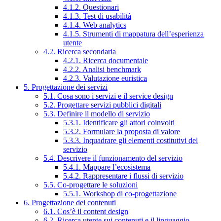
4.1.2. Questionari
4.1.3. Test di usabilità
4.1.4. Web analytics
4.1.5. Strumenti di mappatura dell’esperienza
utente
4.2. Ricerca secondaria
4.2.1. Ricerca documentale
4.2.2. Analisi benchmark
4.2.3. Valutazione euristica
5. Progettazione dei servizi
5.1. Cosa sono i servizi e il service design
5.2. Progettare servizi pubblici digitali
5.3. Definire il modello di servizio
5.3.1. Identificare gli attori coinvolti
5.3.2. Formulare la proposta di valore
5.3.3. Inquadrare gli elementi costitutivi del
servizio
5.4. Descrivere il funzionamento del servizio
5.4.1. Mappare l’ecosistema
5.4.2. Rappresentare i flussi di servizio
5.5. Co-progettare le soluzioni
5.5.1. Workshop di co-progettazione
6. Progettazione dei contenuti
6.1. Cos’è il content design
6.2. Ricerca utente sui contenuti e il linguaggio