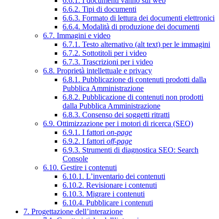
6.6.1. I documenti vanno sul web
6.6.2. Tipi di documenti
6.6.3. Formato di lettura dei documenti elettronici
6.6.4. Modalità di produzione dei documenti
6.7. Immagini e video
6.7.1. Testo alternativo (alt text) per le immagini
6.7.2. Sottotitoli per i video
6.7.3. Trascrizioni per i video
6.8. Proprietà intellettuale e privacy
6.8.1. Pubblicazione di contenuti prodotti dalla
Pubblica Amministrazione
6.8.2. Pubblicazione di contenuti non prodotti
dalla Pubblica Amministrazione
6.8.3. Consenso dei soggetti ritratti
6.9. Ottimizzazione per i motori di ricerca (SEO)
6.9.1. I fattori
on-page
6.9.2. I fattori
off-page
6.9.3. Strumenti di diagnostica SEO: Search
Console
6.10. Gestire i contenuti
6.10.1. L’inventario dei contenuti
6.10.2. Revisionare i contenuti
6.10.3. Migrare i contenuti
6.10.4. Pubblicare i contenuti
7. Progettazione dell’interazione