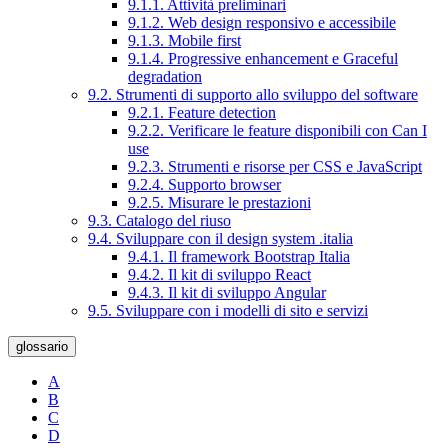
9.1.1. Attività preliminari
9.1.2. Web design responsivo e accessibile
9.1.3. Mobile first
9.1.4. Progressive enhancement e Graceful
degradation
9.2. Strumenti di supporto allo sviluppo del software
9.2.1. Feature detection
9.2.2. Verificare le feature disponibili con Can I
use
9.2.3. Strumenti e risorse per CSS e JavaScript
9.2.4. Supporto browser
9.2.5. Misurare le prestazioni
9.3. Catalogo del riuso
9.4. Sviluppare con il design system .italia
9.4.1. Il framework Bootstrap Italia
9.4.2. Il kit di sviluppo React
9.4.3. Il kit di sviluppo Angular
9.5. Sviluppare con i modelli di sito e servizi
glossario
A
B
C
D