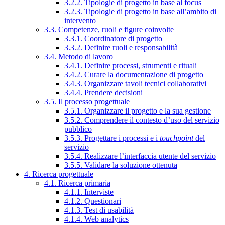
3.2.2. Tipologie di progetto in base al focus
3.2.3. Tipologie di progetto in base all’ambito di
intervento
3.3. Competenze, ruoli e figure coinvolte
3.3.1. Coordinatore di progetto
3.3.2. Definire ruoli e responsabilità
3.4. Metodo di lavoro
3.4.1. Definire processi, strumenti e rituali
3.4.2. Curare la documentazione di progetto
3.4.3. Organizzare tavoli tecnici collaborativi
3.4.4. Prendere decisioni
3.5. Il processo progettuale
3.5.1. Organizzare il progetto e la sua gestione
3.5.2. Comprendere il contesto d’uso del servizio
pubblico
3.5.3. Progettare i processi e i
touchpoint
del
servizio
3.5.4. Realizzare l’interfaccia utente del servizio
3.5.5. Validare la soluzione ottenuta
4. Ricerca progettuale
4.1. Ricerca primaria
4.1.1. Interviste
4.1.2. Questionari
4.1.3. Test di usabilità
4.1.4. Web analytics