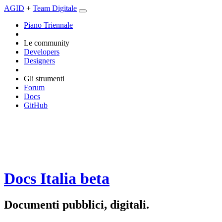
AGID
+
Team Digitale
Piano Triennale
Le community
Developers
Designers
Gli strumenti
Forum
Docs
GitHub
Docs Italia
beta
Documenti pubblici, digitali.