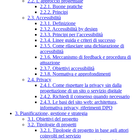
2.2. L’approccio progettuale
2.2.1. Buone pratiche
2.2.2. Principi
2.3. Accessibilità
2.3.1. Definizione
2.3.2. Accessibilità by design
2.3.3. Principi per l’accessibilità
2.3.4. Linee guida e criteri di successo
2.3.5. Come rilasciare una dichiarazione di
accessibilità
2.3.6. Meccanismo di feedback e procedura di
attuazione
2.3.7. Obiettivi accessibilità
2.3.8. Normativa e approfondimenti
2.4. Privacy
2.4.1. Come rispettare la privacy sin dalla
progettazione di un sito o servizio digitale
2.4.2. Richiedi il consenso quando necessario
2.4.3. Le basi del sito web: architettura,
informativa privacy, riferimenti DPO
3. Pianificazione, gestione e strategia
3.1. Obiettivi del progetto
3.2. Tipologie di progetti
3.2.1. Tipologie di progetto in base agli attori
coinvolti nel servizio