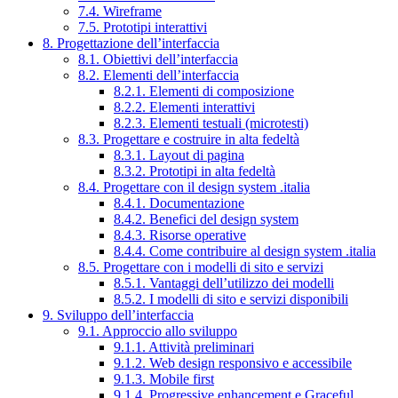
7.4. Wireframe
7.5. Prototipi interattivi
8. Progettazione dell’interfaccia
8.1. Obiettivi dell’interfaccia
8.2. Elementi dell’interfaccia
8.2.1. Elementi di composizione
8.2.2. Elementi interattivi
8.2.3. Elementi testuali (microtesti)
8.3. Progettare e costruire in alta fedeltà
8.3.1. Layout di pagina
8.3.2. Prototipi in alta fedeltà
8.4. Progettare con il design system .italia
8.4.1. Documentazione
8.4.2. Benefici del design system
8.4.3. Risorse operative
8.4.4. Come contribuire al design system .italia
8.5. Progettare con i modelli di sito e servizi
8.5.1. Vantaggi dell’utilizzo dei modelli
8.5.2. I modelli di sito e servizi disponibili
9. Sviluppo dell’interfaccia
9.1. Approccio allo sviluppo
9.1.1. Attività preliminari
9.1.2. Web design responsivo e accessibile
9.1.3. Mobile first
9.1.4. Progressive enhancement e Graceful