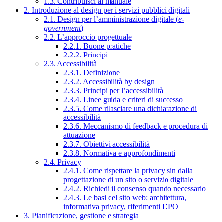
1.3. Contribuisci al manuale
2. Introduzione al design per i servizi pubblici digitali
2.1. Design per l’amministrazione digitale (
e-
government
)
2.2. L’approccio progettuale
2.2.1. Buone pratiche
2.2.2. Principi
2.3. Accessibilità
2.3.1. Definizione
2.3.2. Accessibilità by design
2.3.3. Principi per l’accessibilità
2.3.4. Linee guida e criteri di successo
2.3.5. Come rilasciare una dichiarazione di
accessibilità
2.3.6. Meccanismo di feedback e procedura di
attuazione
2.3.7. Obiettivi accessibilità
2.3.8. Normativa e approfondimenti
2.4. Privacy
2.4.1. Come rispettare la privacy sin dalla
progettazione di un sito o servizio digitale
2.4.2. Richiedi il consenso quando necessario
2.4.3. Le basi del sito web: architettura,
informativa privacy, riferimenti DPO
3. Pianificazione, gestione e strategia