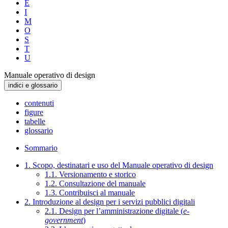
E
I
M
O
S
T
U
Manuale operativo di design
indici e glossario
contenuti
figure
tabelle
glossario
Sommario
1. Scopo, destinatari e uso del Manuale operativo di design
1.1. Versionamento e storico
1.2. Consultazione del manuale
1.3. Contribuisci al manuale
2. Introduzione al design per i servizi pubblici digitali
2.1. Design per l’amministrazione digitale (
e-
government
)