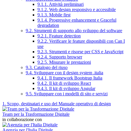
9.1.1. Attività preliminari
9.1.2. Web design responsivo e accessibile
9.1.3. Mobile first
9.1.4. Progressive enhancement e Graceful
degradation
9.2. Strumenti di supporto allo sviluppo del software
9.2.1. Feature detection
9.2.2. Verificare le feature disponibili con Can I
use
9.2.3. Strumenti e risorse per CSS e JavaScript
9.2.4. Supporto browser
9.2.5. Misurare le prestazioni
9.3. Catalogo del riuso
9.4. Sviluppare con il design system .italia
9.4.1. Il framework Bootstrap Italia
9.4.2. Il kit di sviluppo React
9.4.3. Il kit di sviluppo Angular
9.5. Sviluppare con i modelli di sito e servizi
1. Scopo, destinatari e uso del Manuale operativo di design
Team per la Trasformazione Digitale
in collaborazione con
Agenzia per l'Italia Digitale