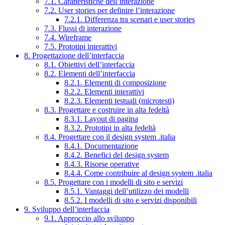
7.1. Caratteristiche dell’interazione
7.2. User stories per definire l’interazione
7.2.1. Differenza tra scenari e user stories
7.3. Flussi di interazione
7.4. Wireframe
7.5. Prototipi interattivi
8. Progettazione dell’interfaccia
8.1. Obiettivi dell’interfaccia
8.2. Elementi dell’interfaccia
8.2.1. Elementi di composizione
8.2.2. Elementi interattivi
8.2.3. Elementi testuali (microtesti)
8.3. Progettare e costruire in alta fedeltà
8.3.1. Layout di pagina
8.3.2. Prototipi in alta fedeltà
8.4. Progettare con il design system .italia
8.4.1. Documentazione
8.4.2. Benefici del design system
8.4.3. Risorse operative
8.4.4. Come contribuire al design system .italia
8.5. Progettare con i modelli di sito e servizi
8.5.1. Vantaggi dell’utilizzo dei modelli
8.5.2. I modelli di sito e servizi disponibili
9. Sviluppo dell’interfaccia
9.1. Approccio allo sviluppo