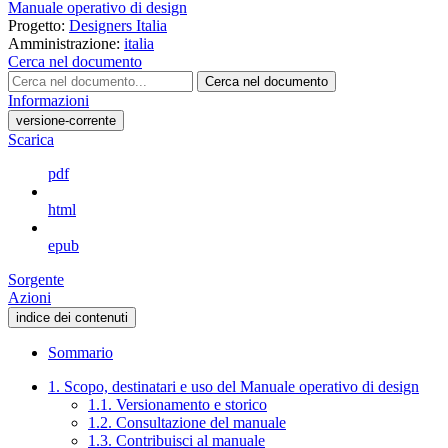
Manuale operativo di design
Progetto:
Designers Italia
Amministrazione:
italia
Cerca nel documento
Cerca nel documento
Informazioni
versione-corrente
Scarica
pdf
html
epub
Sorgente
Azioni
indice dei contenuti
Sommario
1. Scopo, destinatari e uso del Manuale operativo di design
1.1. Versionamento e storico
1.2. Consultazione del manuale
1.3. Contribuisci al manuale