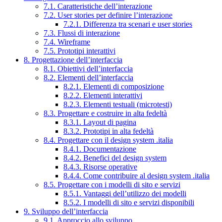
7.1. Caratteristiche dell’interazione
7.2. User stories per definire l’interazione
7.2.1. Differenza tra scenari e user stories
7.3. Flussi di interazione
7.4. Wireframe
7.5. Prototipi interattivi
8. Progettazione dell’interfaccia
8.1. Obiettivi dell’interfaccia
8.2. Elementi dell’interfaccia
8.2.1. Elementi di composizione
8.2.2. Elementi interattivi
8.2.3. Elementi testuali (microtesti)
8.3. Progettare e costruire in alta fedeltà
8.3.1. Layout di pagina
8.3.2. Prototipi in alta fedeltà
8.4. Progettare con il design system .italia
8.4.1. Documentazione
8.4.2. Benefici del design system
8.4.3. Risorse operative
8.4.4. Come contribuire al design system .italia
8.5. Progettare con i modelli di sito e servizi
8.5.1. Vantaggi dell’utilizzo dei modelli
8.5.2. I modelli di sito e servizi disponibili
9. Sviluppo dell’interfaccia
9.1. Approccio allo sviluppo