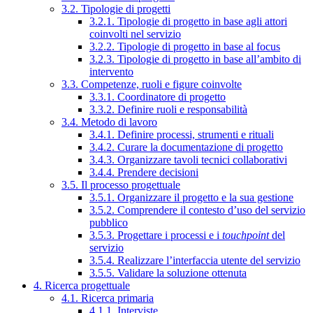
3.2. Tipologie di progetti
3.2.1. Tipologie di progetto in base agli attori
coinvolti nel servizio
3.2.2. Tipologie di progetto in base al focus
3.2.3. Tipologie di progetto in base all’ambito di
intervento
3.3. Competenze, ruoli e figure coinvolte
3.3.1. Coordinatore di progetto
3.3.2. Definire ruoli e responsabilità
3.4. Metodo di lavoro
3.4.1. Definire processi, strumenti e rituali
3.4.2. Curare la documentazione di progetto
3.4.3. Organizzare tavoli tecnici collaborativi
3.4.4. Prendere decisioni
3.5. Il processo progettuale
3.5.1. Organizzare il progetto e la sua gestione
3.5.2. Comprendere il contesto d’uso del servizio
pubblico
3.5.3. Progettare i processi e i
touchpoint
del
servizio
3.5.4. Realizzare l’interfaccia utente del servizio
3.5.5. Validare la soluzione ottenuta
4. Ricerca progettuale
4.1. Ricerca primaria
4.1.1. Interviste