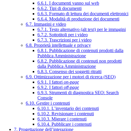
6.6.1. I documenti vanno sul web
6.6.2. Tipi di documenti
6.6.3. Formato di lettura dei documenti elettronici
6.6.4. Modalità di produzione dei documenti
6.7. Immagini e video
6.7.1. Testo alternativo (alt text) per le immagini
6.7.2. Sottotitoli per i video
6.7.3. Trascrizioni per i video
6.8. Proprietà intellettuale e privacy
6.8.1. Pubblicazione di contenuti prodotti dalla
Pubblica Amministrazione
6.8.2. Pubblicazione di contenuti non prodotti
dalla Pubblica Amministrazione
6.8.3. Consenso dei soggetti ritratti
6.9. Ottimizzazione per i motori di ricerca (SEO)
6.9.1. I fattori
on-page
6.9.2. I fattori
off-page
6.9.3. Strumenti di diagnostica SEO: Search
Console
6.10. Gestire i contenuti
6.10.1. L’inventario dei contenuti
6.10.2. Revisionare i contenuti
6.10.3. Migrare i contenuti
6.10.4. Pubblicare i contenuti
7. Progettazione dell’interazione