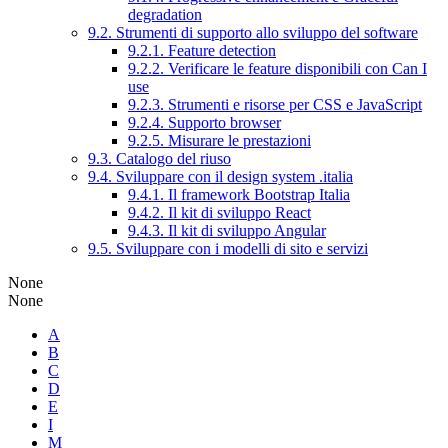
degradation
9.2. Strumenti di supporto allo sviluppo del software
9.2.1. Feature detection
9.2.2. Verificare le feature disponibili con Can I
use
9.2.3. Strumenti e risorse per CSS e JavaScript
9.2.4. Supporto browser
9.2.5. Misurare le prestazioni
9.3. Catalogo del riuso
9.4. Sviluppare con il design system .italia
9.4.1. Il framework Bootstrap Italia
9.4.2. Il kit di sviluppo React
9.4.3. Il kit di sviluppo Angular
9.5. Sviluppare con i modelli di sito e servizi
None
None
A
B
C
D
E
I
M