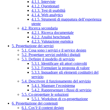
4.1.1. Interviste
4.1.2. Questionari
4.1.3. Test di usabilità
4.1.4. Web analytics
4.1.5. Strumenti di mappatura dell’esperienza
utente
4.2. Ricerca secondaria
4.2.1. Ricerca documentale
4.2.2. Analisi benchmark
4.2.3. Valutazione euristica
5. Progettazione dei servizi
5.1. Cosa sono i servizi e il service design
5.2. Progettare servizi pubblici digitali
5.3. Definire il modello di servizio
5.3.1. Identificare gli attori coinvolti
5.3.2. Formulare la proposta di valore
5.3.3. Inquadrare gli elementi costitutivi del
servizio
5.4. Descrivere il funzionamento del servizio
5.4.1. Mappare l’ecosistema
5.4.2. Rappresentare i flussi di servizio
5.5. Co-progettare le soluzioni
5.5.1. Workshop di co-progettazione
6. Progettazione dei contenuti
6.1. Cos’è il content design