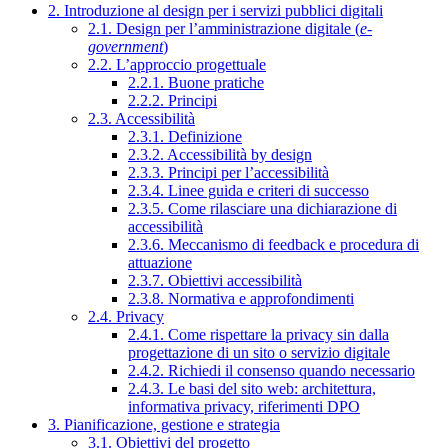
2. Introduzione al design per i servizi pubblici digitali
2.1. Design per l’amministrazione digitale (
e-
government
)
2.2. L’approccio progettuale
2.2.1. Buone pratiche
2.2.2. Principi
2.3. Accessibilità
2.3.1. Definizione
2.3.2. Accessibilità by design
2.3.3. Principi per l’accessibilità
2.3.4. Linee guida e criteri di successo
2.3.5. Come rilasciare una dichiarazione di
accessibilità
2.3.6. Meccanismo di feedback e procedura di
attuazione
2.3.7. Obiettivi accessibilità
2.3.8. Normativa e approfondimenti
2.4. Privacy
2.4.1. Come rispettare la privacy sin dalla
progettazione di un sito o servizio digitale
2.4.2. Richiedi il consenso quando necessario
2.4.3. Le basi del sito web: architettura,
informativa privacy, riferimenti DPO
3. Pianificazione, gestione e strategia
3.1. Obiettivi del progetto