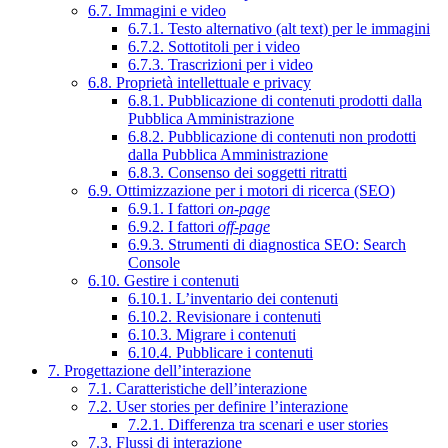
6.7. Immagini e video
6.7.1. Testo alternativo (alt text) per le immagini
6.7.2. Sottotitoli per i video
6.7.3. Trascrizioni per i video
6.8. Proprietà intellettuale e privacy
6.8.1. Pubblicazione di contenuti prodotti dalla
Pubblica Amministrazione
6.8.2. Pubblicazione di contenuti non prodotti
dalla Pubblica Amministrazione
6.8.3. Consenso dei soggetti ritratti
6.9. Ottimizzazione per i motori di ricerca (SEO)
6.9.1. I fattori
on-page
6.9.2. I fattori
off-page
6.9.3. Strumenti di diagnostica SEO: Search
Console
6.10. Gestire i contenuti
6.10.1. L’inventario dei contenuti
6.10.2. Revisionare i contenuti
6.10.3. Migrare i contenuti
6.10.4. Pubblicare i contenuti
7. Progettazione dell’interazione
7.1. Caratteristiche dell’interazione
7.2. User stories per definire l’interazione
7.2.1. Differenza tra scenari e user stories
7.3. Flussi di interazione