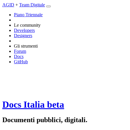
AGID
+
Team Digitale
Piano Triennale
Le community
Developers
Designers
Gli strumenti
Forum
Docs
GitHub
Docs Italia
beta
Documenti pubblici, digitali.