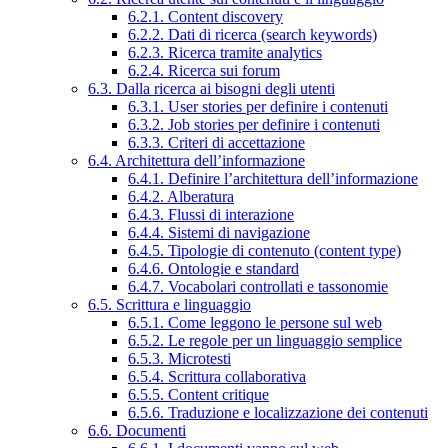
6.2.1. Content discovery
6.2.2. Dati di ricerca (search keywords)
6.2.3. Ricerca tramite analytics
6.2.4. Ricerca sui forum
6.3. Dalla ricerca ai bisogni degli utenti
6.3.1. User stories per definire i contenuti
6.3.2. Job stories per definire i contenuti
6.3.3. Criteri di accettazione
6.4. Architettura dell’informazione
6.4.1. Definire l’architettura dell’informazione
6.4.2. Alberatura
6.4.3. Flussi di interazione
6.4.4. Sistemi di navigazione
6.4.5. Tipologie di contenuto (content type)
6.4.6. Ontologie e standard
6.4.7. Vocabolari controllati e tassonomie
6.5. Scrittura e linguaggio
6.5.1. Come leggono le persone sul web
6.5.2. Le regole per un linguaggio semplice
6.5.3. Microtesti
6.5.4. Scrittura collaborativa
6.5.5. Content critique
6.5.6. Traduzione e localizzazione dei contenuti
6.6. Documenti