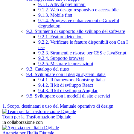
9.1.1. Attività preliminari
9.1.2. Web design responsivo e accessibile
9.1.3. Mobile first
9.1.4. Progressive enhancement e Graceful
degradation
9.2. Strumenti di supporto allo sviluppo del software
9.2.1. Feature detection
9.2.2. Verificare le feature disponibili con Can I
use
9.2.3. Strumenti e risorse per CSS e JavaScript
9.2.4. Supporto browser
9.2.5. Misurare le prestazioni
9.3. Catalogo del riuso
9.4. Sviluppare con il design system .italia
9.4.1. Il framework Bootstrap Italia
9.4.2. Il kit di sviluppo React
9.4.3. Il kit di sviluppo Angular
9.5. Sviluppare con i modelli di sito e servizi
1. Scopo, destinatari e uso del Manuale operativo di design
Team per la Trasformazione Digitale
in collaborazione con
Agenzia per l'Italia Digitale