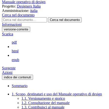
Manuale operativo di design
Progetto:
Designers Italia
Amministrazione:
italia
Cerca nel documento
Cerca nel documento
Informazioni
versione-corrente
Scarica
pdf
html
epub
Sorgente
Azioni
indice dei contenuti
Sommario
1. Scopo, destinatari e uso del Manuale operativo di design
1.1. Versionamento e storico
1.2. Consultazione del manuale
1.3. Contribuisci al manuale