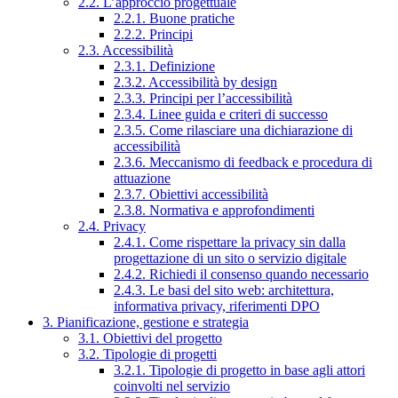
2.2. L’approccio progettuale
2.2.1. Buone pratiche
2.2.2. Principi
2.3. Accessibilità
2.3.1. Definizione
2.3.2. Accessibilità by design
2.3.3. Principi per l’accessibilità
2.3.4. Linee guida e criteri di successo
2.3.5. Come rilasciare una dichiarazione di
accessibilità
2.3.6. Meccanismo di feedback e procedura di
attuazione
2.3.7. Obiettivi accessibilità
2.3.8. Normativa e approfondimenti
2.4. Privacy
2.4.1. Come rispettare la privacy sin dalla
progettazione di un sito o servizio digitale
2.4.2. Richiedi il consenso quando necessario
2.4.3. Le basi del sito web: architettura,
informativa privacy, riferimenti DPO
3. Pianificazione, gestione e strategia
3.1. Obiettivi del progetto
3.2. Tipologie di progetti
3.2.1. Tipologie di progetto in base agli attori
coinvolti nel servizio