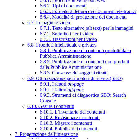
6.6.1. I documenti vanno sul web
6.6.2. Tipi di documenti
6.6.3. Formato di lettura dei documenti elettronici
6.6.4. Modalità di produzione dei documenti
6.7. Immagini e video
6.7.1. Testo alternativo (alt text) per le immagini
6.7.2. Sottotitoli per i video
6.7.3. Trascrizioni per i video
6.8. Proprietà intellettuale e privacy
6.8.1. Pubblicazione di contenuti prodotti dalla
Pubblica Amministrazione
6.8.2. Pubblicazione di contenuti non prodotti
dalla Pubblica Amministrazione
6.8.3. Consenso dei soggetti ritratti
6.9. Ottimizzazione per i motori di ricerca (SEO)
6.9.1. I fattori
on-page
6.9.2. I fattori
off-page
6.9.3. Strumenti di diagnostica SEO: Search
Console
6.10. Gestire i contenuti
6.10.1. L’inventario dei contenuti
6.10.2. Revisionare i contenuti
6.10.3. Migrare i contenuti
6.10.4. Pubblicare i contenuti
7. Progettazione dell’interazione