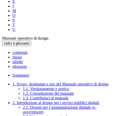
E
I
M
O
S
T
U
Manuale operativo di design
indici e glossario
contenuti
figure
tabelle
glossario
Sommario
1. Scopo, destinatari e uso del Manuale operativo di design
1.1. Versionamento e storico
1.2. Consultazione del manuale
1.3. Contribuisci al manuale
2. Introduzione al design per i servizi pubblici digitali
2.1. Design per l’amministrazione digitale (
e-
government
)