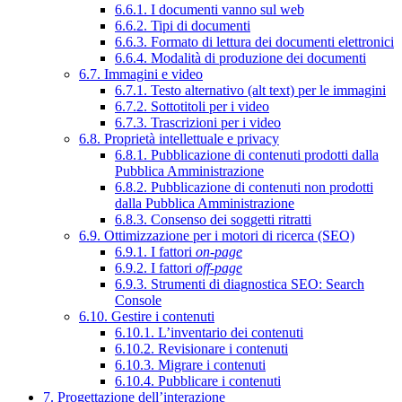
6.6.1. I documenti vanno sul web
6.6.2. Tipi di documenti
6.6.3. Formato di lettura dei documenti elettronici
6.6.4. Modalità di produzione dei documenti
6.7. Immagini e video
6.7.1. Testo alternativo (alt text) per le immagini
6.7.2. Sottotitoli per i video
6.7.3. Trascrizioni per i video
6.8. Proprietà intellettuale e privacy
6.8.1. Pubblicazione di contenuti prodotti dalla
Pubblica Amministrazione
6.8.2. Pubblicazione di contenuti non prodotti
dalla Pubblica Amministrazione
6.8.3. Consenso dei soggetti ritratti
6.9. Ottimizzazione per i motori di ricerca (SEO)
6.9.1. I fattori
on-page
6.9.2. I fattori
off-page
6.9.3. Strumenti di diagnostica SEO: Search
Console
6.10. Gestire i contenuti
6.10.1. L’inventario dei contenuti
6.10.2. Revisionare i contenuti
6.10.3. Migrare i contenuti
6.10.4. Pubblicare i contenuti
7. Progettazione dell’interazione