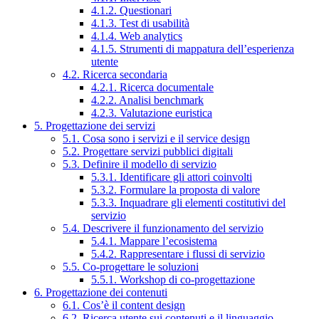
4.1.2. Questionari
4.1.3. Test di usabilità
4.1.4. Web analytics
4.1.5. Strumenti di mappatura dell’esperienza
utente
4.2. Ricerca secondaria
4.2.1. Ricerca documentale
4.2.2. Analisi benchmark
4.2.3. Valutazione euristica
5. Progettazione dei servizi
5.1. Cosa sono i servizi e il service design
5.2. Progettare servizi pubblici digitali
5.3. Definire il modello di servizio
5.3.1. Identificare gli attori coinvolti
5.3.2. Formulare la proposta di valore
5.3.3. Inquadrare gli elementi costitutivi del
servizio
5.4. Descrivere il funzionamento del servizio
5.4.1. Mappare l’ecosistema
5.4.2. Rappresentare i flussi di servizio
5.5. Co-progettare le soluzioni
5.5.1. Workshop di co-progettazione
6. Progettazione dei contenuti
6.1. Cos’è il content design
6.2. Ricerca utente sui contenuti e il linguaggio