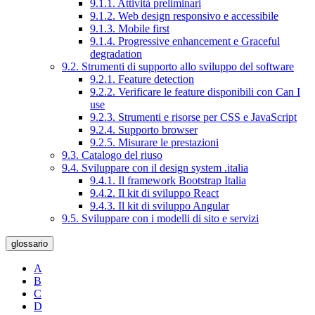
9.1.1. Attività preliminari
9.1.2. Web design responsivo e accessibile
9.1.3. Mobile first
9.1.4. Progressive enhancement e Graceful
degradation
9.2. Strumenti di supporto allo sviluppo del software
9.2.1. Feature detection
9.2.2. Verificare le feature disponibili con Can I
use
9.2.3. Strumenti e risorse per CSS e JavaScript
9.2.4. Supporto browser
9.2.5. Misurare le prestazioni
9.3. Catalogo del riuso
9.4. Sviluppare con il design system .italia
9.4.1. Il framework Bootstrap Italia
9.4.2. Il kit di sviluppo React
9.4.3. Il kit di sviluppo Angular
9.5. Sviluppare con i modelli di sito e servizi
glossario
A
B
C
D