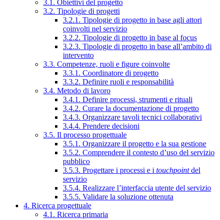
3.1. Obiettivi del progetto
3.2. Tipologie di progetti
3.2.1. Tipologie di progetto in base agli attori
coinvolti nel servizio
3.2.2. Tipologie di progetto in base al focus
3.2.3. Tipologie di progetto in base all’ambito di
intervento
3.3. Competenze, ruoli e figure coinvolte
3.3.1. Coordinatore di progetto
3.3.2. Definire ruoli e responsabilità
3.4. Metodo di lavoro
3.4.1. Definire processi, strumenti e rituali
3.4.2. Curare la documentazione di progetto
3.4.3. Organizzare tavoli tecnici collaborativi
3.4.4. Prendere decisioni
3.5. Il processo progettuale
3.5.1. Organizzare il progetto e la sua gestione
3.5.2. Comprendere il contesto d’uso del servizio
pubblico
3.5.3. Progettare i processi e i
touchpoint
del
servizio
3.5.4. Realizzare l’interfaccia utente del servizio
3.5.5. Validare la soluzione ottenuta
4. Ricerca progettuale
4.1. Ricerca primaria