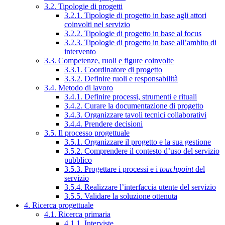
3.2. Tipologie di progetti
3.2.1. Tipologie di progetto in base agli attori
coinvolti nel servizio
3.2.2. Tipologie di progetto in base al focus
3.2.3. Tipologie di progetto in base all’ambito di
intervento
3.3. Competenze, ruoli e figure coinvolte
3.3.1. Coordinatore di progetto
3.3.2. Definire ruoli e responsabilità
3.4. Metodo di lavoro
3.4.1. Definire processi, strumenti e rituali
3.4.2. Curare la documentazione di progetto
3.4.3. Organizzare tavoli tecnici collaborativi
3.4.4. Prendere decisioni
3.5. Il processo progettuale
3.5.1. Organizzare il progetto e la sua gestione
3.5.2. Comprendere il contesto d’uso del servizio
pubblico
3.5.3. Progettare i processi e i
touchpoint
del
servizio
3.5.4. Realizzare l’interfaccia utente del servizio
3.5.5. Validare la soluzione ottenuta
4. Ricerca progettuale
4.1. Ricerca primaria
4.1.1. Interviste