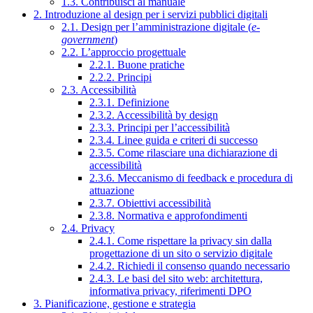
1.3. Contribuisci al manuale
2. Introduzione al design per i servizi pubblici digitali
2.1. Design per l’amministrazione digitale (
e-
government
)
2.2. L’approccio progettuale
2.2.1. Buone pratiche
2.2.2. Principi
2.3. Accessibilità
2.3.1. Definizione
2.3.2. Accessibilità by design
2.3.3. Principi per l’accessibilità
2.3.4. Linee guida e criteri di successo
2.3.5. Come rilasciare una dichiarazione di
accessibilità
2.3.6. Meccanismo di feedback e procedura di
attuazione
2.3.7. Obiettivi accessibilità
2.3.8. Normativa e approfondimenti
2.4. Privacy
2.4.1. Come rispettare la privacy sin dalla
progettazione di un sito o servizio digitale
2.4.2. Richiedi il consenso quando necessario
2.4.3. Le basi del sito web: architettura,
informativa privacy, riferimenti DPO
3. Pianificazione, gestione e strategia