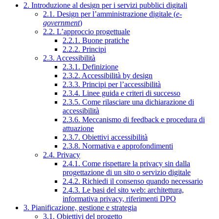
2. Introduzione al design per i servizi pubblici digitali
2.1. Design per l’amministrazione digitale (
e-
government
)
2.2. L’approccio progettuale
2.2.1. Buone pratiche
2.2.2. Principi
2.3. Accessibilità
2.3.1. Definizione
2.3.2. Accessibilità by design
2.3.3. Principi per l’accessibilità
2.3.4. Linee guida e criteri di successo
2.3.5. Come rilasciare una dichiarazione di
accessibilità
2.3.6. Meccanismo di feedback e procedura di
attuazione
2.3.7. Obiettivi accessibilità
2.3.8. Normativa e approfondimenti
2.4. Privacy
2.4.1. Come rispettare la privacy sin dalla
progettazione di un sito o servizio digitale
2.4.2. Richiedi il consenso quando necessario
2.4.3. Le basi del sito web: architettura,
informativa privacy, riferimenti DPO
3. Pianificazione, gestione e strategia
3.1. Obiettivi del progetto