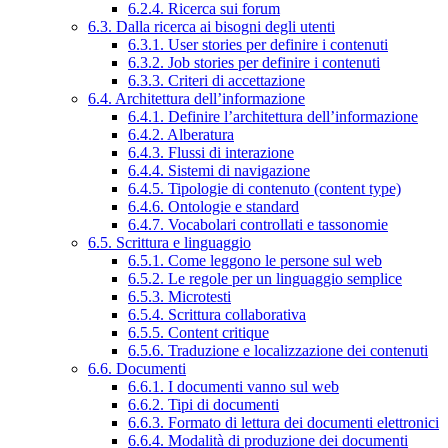
6.2.4. Ricerca sui forum
6.3. Dalla ricerca ai bisogni degli utenti
6.3.1. User stories per definire i contenuti
6.3.2. Job stories per definire i contenuti
6.3.3. Criteri di accettazione
6.4. Architettura dell’informazione
6.4.1. Definire l’architettura dell’informazione
6.4.2. Alberatura
6.4.3. Flussi di interazione
6.4.4. Sistemi di navigazione
6.4.5. Tipologie di contenuto (content type)
6.4.6. Ontologie e standard
6.4.7. Vocabolari controllati e tassonomie
6.5. Scrittura e linguaggio
6.5.1. Come leggono le persone sul web
6.5.2. Le regole per un linguaggio semplice
6.5.3. Microtesti
6.5.4. Scrittura collaborativa
6.5.5. Content critique
6.5.6. Traduzione e localizzazione dei contenuti
6.6. Documenti
6.6.1. I documenti vanno sul web
6.6.2. Tipi di documenti
6.6.3. Formato di lettura dei documenti elettronici
6.6.4. Modalità di produzione dei documenti