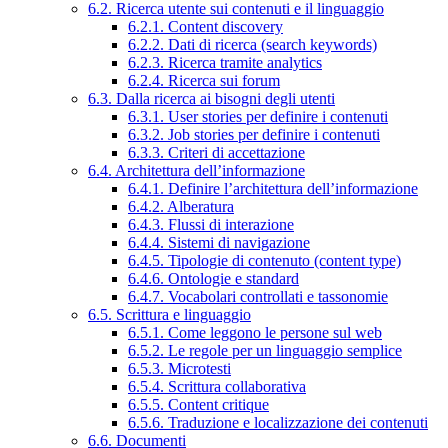
6.2. Ricerca utente sui contenuti e il linguaggio
6.2.1. Content discovery
6.2.2. Dati di ricerca (search keywords)
6.2.3. Ricerca tramite analytics
6.2.4. Ricerca sui forum
6.3. Dalla ricerca ai bisogni degli utenti
6.3.1. User stories per definire i contenuti
6.3.2. Job stories per definire i contenuti
6.3.3. Criteri di accettazione
6.4. Architettura dell’informazione
6.4.1. Definire l’architettura dell’informazione
6.4.2. Alberatura
6.4.3. Flussi di interazione
6.4.4. Sistemi di navigazione
6.4.5. Tipologie di contenuto (content type)
6.4.6. Ontologie e standard
6.4.7. Vocabolari controllati e tassonomie
6.5. Scrittura e linguaggio
6.5.1. Come leggono le persone sul web
6.5.2. Le regole per un linguaggio semplice
6.5.3. Microtesti
6.5.4. Scrittura collaborativa
6.5.5. Content critique
6.5.6. Traduzione e localizzazione dei contenuti
6.6. Documenti