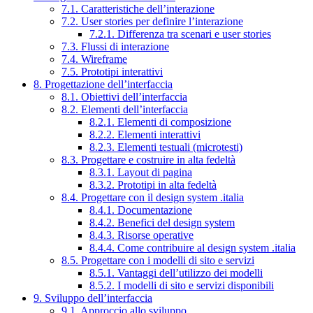
7.1. Caratteristiche dell’interazione
7.2. User stories per definire l’interazione
7.2.1. Differenza tra scenari e user stories
7.3. Flussi di interazione
7.4. Wireframe
7.5. Prototipi interattivi
8. Progettazione dell’interfaccia
8.1. Obiettivi dell’interfaccia
8.2. Elementi dell’interfaccia
8.2.1. Elementi di composizione
8.2.2. Elementi interattivi
8.2.3. Elementi testuali (microtesti)
8.3. Progettare e costruire in alta fedeltà
8.3.1. Layout di pagina
8.3.2. Prototipi in alta fedeltà
8.4. Progettare con il design system .italia
8.4.1. Documentazione
8.4.2. Benefici del design system
8.4.3. Risorse operative
8.4.4. Come contribuire al design system .italia
8.5. Progettare con i modelli di sito e servizi
8.5.1. Vantaggi dell’utilizzo dei modelli
8.5.2. I modelli di sito e servizi disponibili
9. Sviluppo dell’interfaccia
9.1. Approccio allo sviluppo