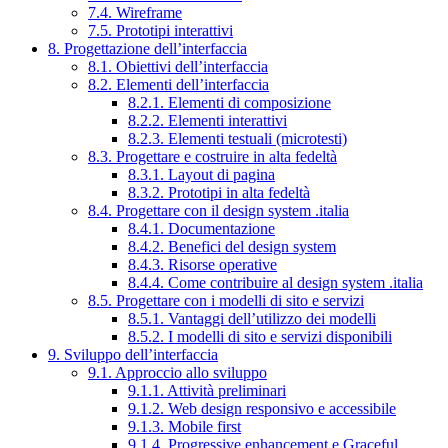
7.4. Wireframe
7.5. Prototipi interattivi
8. Progettazione dell’interfaccia
8.1. Obiettivi dell’interfaccia
8.2. Elementi dell’interfaccia
8.2.1. Elementi di composizione
8.2.2. Elementi interattivi
8.2.3. Elementi testuali (microtesti)
8.3. Progettare e costruire in alta fedeltà
8.3.1. Layout di pagina
8.3.2. Prototipi in alta fedeltà
8.4. Progettare con il design system .italia
8.4.1. Documentazione
8.4.2. Benefici del design system
8.4.3. Risorse operative
8.4.4. Come contribuire al design system .italia
8.5. Progettare con i modelli di sito e servizi
8.5.1. Vantaggi dell’utilizzo dei modelli
8.5.2. I modelli di sito e servizi disponibili
9. Sviluppo dell’interfaccia
9.1. Approccio allo sviluppo
9.1.1. Attività preliminari
9.1.2. Web design responsivo e accessibile
9.1.3. Mobile first
9.1.4. Progressive enhancement e Graceful