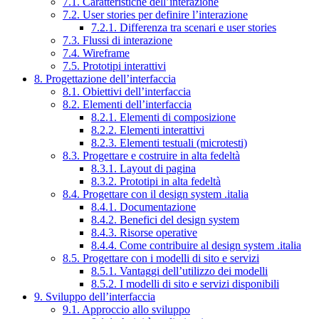
7.1. Caratteristiche dell’interazione
7.2. User stories per definire l’interazione
7.2.1. Differenza tra scenari e user stories
7.3. Flussi di interazione
7.4. Wireframe
7.5. Prototipi interattivi
8. Progettazione dell’interfaccia
8.1. Obiettivi dell’interfaccia
8.2. Elementi dell’interfaccia
8.2.1. Elementi di composizione
8.2.2. Elementi interattivi
8.2.3. Elementi testuali (microtesti)
8.3. Progettare e costruire in alta fedeltà
8.3.1. Layout di pagina
8.3.2. Prototipi in alta fedeltà
8.4. Progettare con il design system .italia
8.4.1. Documentazione
8.4.2. Benefici del design system
8.4.3. Risorse operative
8.4.4. Come contribuire al design system .italia
8.5. Progettare con i modelli di sito e servizi
8.5.1. Vantaggi dell’utilizzo dei modelli
8.5.2. I modelli di sito e servizi disponibili
9. Sviluppo dell’interfaccia
9.1. Approccio allo sviluppo