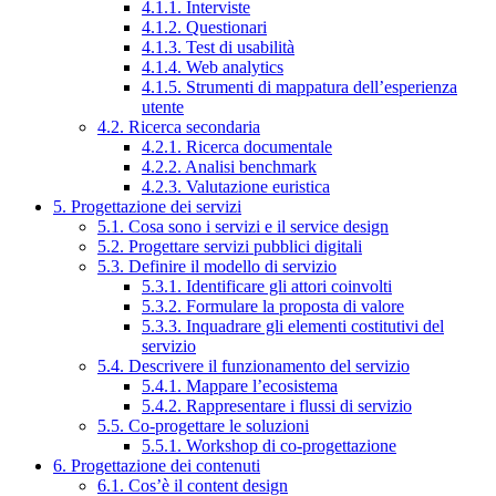
4.1.1. Interviste
4.1.2. Questionari
4.1.3. Test di usabilità
4.1.4. Web analytics
4.1.5. Strumenti di mappatura dell’esperienza
utente
4.2. Ricerca secondaria
4.2.1. Ricerca documentale
4.2.2. Analisi benchmark
4.2.3. Valutazione euristica
5. Progettazione dei servizi
5.1. Cosa sono i servizi e il service design
5.2. Progettare servizi pubblici digitali
5.3. Definire il modello di servizio
5.3.1. Identificare gli attori coinvolti
5.3.2. Formulare la proposta di valore
5.3.3. Inquadrare gli elementi costitutivi del
servizio
5.4. Descrivere il funzionamento del servizio
5.4.1. Mappare l’ecosistema
5.4.2. Rappresentare i flussi di servizio
5.5. Co-progettare le soluzioni
5.5.1. Workshop di co-progettazione
6. Progettazione dei contenuti
6.1. Cos’è il content design