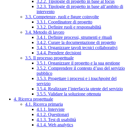
3.2.2. Tipologie di progetto in base al focus
3.2.3. Tipologie di progetto in base all’ambito di
intervento
3.3. Competenze, ruoli e figure coinvolte
3.3.1. Coordinatore di progetto
3.3.2. Definire ruoli e responsabilità
3.4. Metodo di lavoro
3.4.1. Definire processi, strumenti e rituali
3.4.2. Curare la documentazione di progetto
3.4.3. Organizzare tavoli tecnici collaborativi
3.4.4. Prendere decisioni
3.5. Il processo progettuale
3.5.1. Organizzare il progetto e la sua gestione
3.5.2. Comprendere il contesto d’uso del servizio
pubblico
3.5.3. Progettare i processi e i
touchpoint
del
servizio
3.5.4. Realizzare l’interfaccia utente del servizio
3.5.5. Validare la soluzione ottenuta
4. Ricerca progettuale
4.1. Ricerca primaria
4.1.1. Interviste
4.1.2. Questionari
4.1.3. Test di usabilità
4.1.4. Web analytics