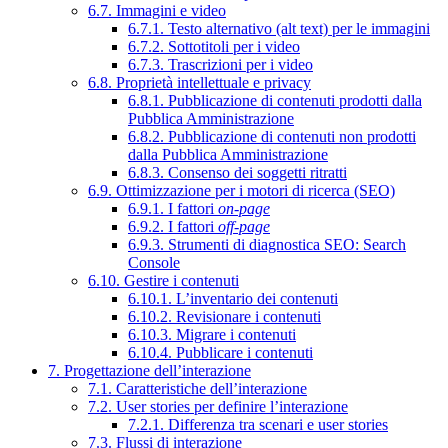
6.7. Immagini e video
6.7.1. Testo alternativo (alt text) per le immagini
6.7.2. Sottotitoli per i video
6.7.3. Trascrizioni per i video
6.8. Proprietà intellettuale e privacy
6.8.1. Pubblicazione di contenuti prodotti dalla
Pubblica Amministrazione
6.8.2. Pubblicazione di contenuti non prodotti
dalla Pubblica Amministrazione
6.8.3. Consenso dei soggetti ritratti
6.9. Ottimizzazione per i motori di ricerca (SEO)
6.9.1. I fattori
on-page
6.9.2. I fattori
off-page
6.9.3. Strumenti di diagnostica SEO: Search
Console
6.10. Gestire i contenuti
6.10.1. L’inventario dei contenuti
6.10.2. Revisionare i contenuti
6.10.3. Migrare i contenuti
6.10.4. Pubblicare i contenuti
7. Progettazione dell’interazione
7.1. Caratteristiche dell’interazione
7.2. User stories per definire l’interazione
7.2.1. Differenza tra scenari e user stories
7.3. Flussi di interazione