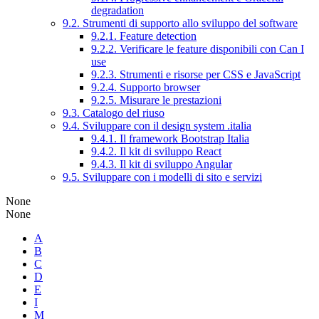
degradation
9.2. Strumenti di supporto allo sviluppo del software
9.2.1. Feature detection
9.2.2. Verificare le feature disponibili con Can I
use
9.2.3. Strumenti e risorse per CSS e JavaScript
9.2.4. Supporto browser
9.2.5. Misurare le prestazioni
9.3. Catalogo del riuso
9.4. Sviluppare con il design system .italia
9.4.1. Il framework Bootstrap Italia
9.4.2. Il kit di sviluppo React
9.4.3. Il kit di sviluppo Angular
9.5. Sviluppare con i modelli di sito e servizi
None
None
A
B
C
D
E
I
M