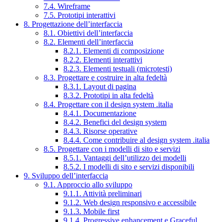
7.4. Wireframe
7.5. Prototipi interattivi
8. Progettazione dell’interfaccia
8.1. Obiettivi dell’interfaccia
8.2. Elementi dell’interfaccia
8.2.1. Elementi di composizione
8.2.2. Elementi interattivi
8.2.3. Elementi testuali (microtesti)
8.3. Progettare e costruire in alta fedeltà
8.3.1. Layout di pagina
8.3.2. Prototipi in alta fedeltà
8.4. Progettare con il design system .italia
8.4.1. Documentazione
8.4.2. Benefici del design system
8.4.3. Risorse operative
8.4.4. Come contribuire al design system .italia
8.5. Progettare con i modelli di sito e servizi
8.5.1. Vantaggi dell’utilizzo dei modelli
8.5.2. I modelli di sito e servizi disponibili
9. Sviluppo dell’interfaccia
9.1. Approccio allo sviluppo
9.1.1. Attività preliminari
9.1.2. Web design responsivo e accessibile
9.1.3. Mobile first
9.1.4. Progressive enhancement e Graceful