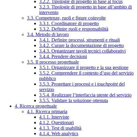
3.2.2. Tipologie di progetto in base al focus
3.2.3. Tipologie di progetto in base all’ambito di
intervento
3.3. Competenze, ruoli e figure coinvolte
3.3.1. Coordinatore di progetto
3.3.2. Definire ruoli e responsabilità
3.4. Metodo di lavoro
3.4.1. Definire processi, strumenti e rituali
3.4.2. Curare la documentazione di progetto
3.4.3. Organizzare tavoli tecnici collaborativi
3.4.4. Prendere decisioni
3.5. Il processo progettuale
3.5.1. Organizzare il progetto e la sua gestione
3.5.2. Comprendere il contesto d’uso del servizio
pubblico
3.5.3. Progettare i processi e i
touchpoint
del
servizio
3.5.4. Realizzare l’interfaccia utente del servizio
3.5.5. Validare la soluzione ottenuta
4. Ricerca progettuale
4.1. Ricerca primaria
4.1.1. Interviste
4.1.2. Questionari
4.1.3. Test di usabilità
4.1.4. Web analytics