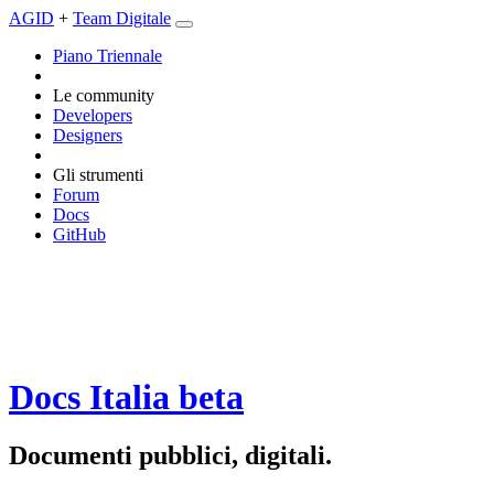
AGID
+
Team Digitale
Piano Triennale
Le community
Developers
Designers
Gli strumenti
Forum
Docs
GitHub
Docs Italia
beta
Documenti pubblici, digitali.