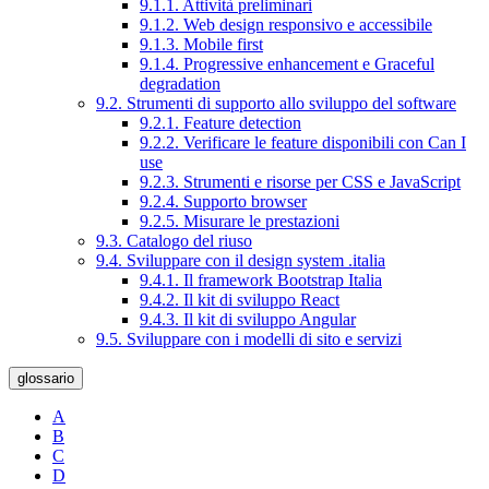
9.1.1. Attività preliminari
9.1.2. Web design responsivo e accessibile
9.1.3. Mobile first
9.1.4. Progressive enhancement e Graceful
degradation
9.2. Strumenti di supporto allo sviluppo del software
9.2.1. Feature detection
9.2.2. Verificare le feature disponibili con Can I
use
9.2.3. Strumenti e risorse per CSS e JavaScript
9.2.4. Supporto browser
9.2.5. Misurare le prestazioni
9.3. Catalogo del riuso
9.4. Sviluppare con il design system .italia
9.4.1. Il framework Bootstrap Italia
9.4.2. Il kit di sviluppo React
9.4.3. Il kit di sviluppo Angular
9.5. Sviluppare con i modelli di sito e servizi
glossario
A
B
C
D