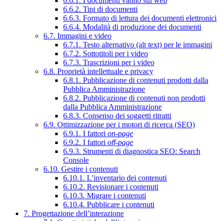
6.6.1. I documenti vanno sul web
6.6.2. Tipi di documenti
6.6.3. Formato di lettura dei documenti elettronici
6.6.4. Modalità di produzione dei documenti
6.7. Immagini e video
6.7.1. Testo alternativo (alt text) per le immagini
6.7.2. Sottotitoli per i video
6.7.3. Trascrizioni per i video
6.8. Proprietà intellettuale e privacy
6.8.1. Pubblicazione di contenuti prodotti dalla
Pubblica Amministrazione
6.8.2. Pubblicazione di contenuti non prodotti
dalla Pubblica Amministrazione
6.8.3. Consenso dei soggetti ritratti
6.9. Ottimizzazione per i motori di ricerca (SEO)
6.9.1. I fattori
on-page
6.9.2. I fattori
off-page
6.9.3. Strumenti di diagnostica SEO: Search
Console
6.10. Gestire i contenuti
6.10.1. L’inventario dei contenuti
6.10.2. Revisionare i contenuti
6.10.3. Migrare i contenuti
6.10.4. Pubblicare i contenuti
7. Progettazione dell’interazione