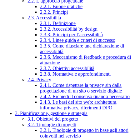
2.2. L’approccio progettuale
2.2.1. Buone pratiche
2.2.2. Principi
2.3. Accessibilità
2.3.1. Definizione
2.3.2. Accessibilità by design
2.3.3. Principi per l’accessibilità
2.3.4. Linee guida e criteri di successo
2.3.5. Come rilasciare una dichiarazione di
accessibilità
2.3.6. Meccanismo di feedback e procedura di
attuazione
2.3.7. Obiettivi accessibilità
2.3.8. Normativa e approfondimenti
2.4. Privacy
2.4.1. Come rispettare la privacy sin dalla
progettazione di un sito o servizio digitale
2.4.2. Richiedi il consenso quando necessario
2.4.3. Le basi del sito web: architettura,
informativa privacy, riferimenti DPO
3. Pianificazione, gestione e strategia
3.1. Obiettivi del progetto
3.2. Tipologie di progetti
3.2.1. Tipologie di progetto in base agli attori
coinvolti nel servizio