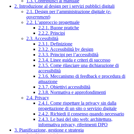
1.3. Contribuisci al manuale
2. Introduzione al design per i servizi pubblici digitali
2.1. Design per l’amministrazione digitale (
e-
government
)
2.2. L’approccio progettuale
2.2.1. Buone pratiche
2.2.2. Principi
2.3. Accessibilità
2.3.1. Definizione
2.3.2. Accessibilità by design
2.3.3. Principi per l’accessibilità
2.3.4. Linee guida e criteri di successo
2.3.5. Come rilasciare una dichiarazione di
accessibilità
2.3.6. Meccanismo di feedback e procedura di
attuazione
2.3.7. Obiettivi accessibilità
2.3.8. Normativa e approfondimenti
2.4. Privacy
2.4.1. Come rispettare la privacy sin dalla
progettazione di un sito o servizio digitale
2.4.2. Richiedi il consenso quando necessario
2.4.3. Le basi del sito web: architettura,
informativa privacy, riferimenti DPO
3. Pianificazione, gestione e strategia