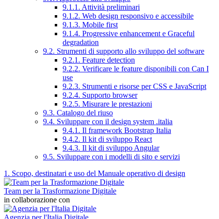
9.1.1. Attività preliminari
9.1.2. Web design responsivo e accessibile
9.1.3. Mobile first
9.1.4. Progressive enhancement e Graceful
degradation
9.2. Strumenti di supporto allo sviluppo del software
9.2.1. Feature detection
9.2.2. Verificare le feature disponibili con Can I
use
9.2.3. Strumenti e risorse per CSS e JavaScript
9.2.4. Supporto browser
9.2.5. Misurare le prestazioni
9.3. Catalogo del riuso
9.4. Sviluppare con il design system .italia
9.4.1. Il framework Bootstrap Italia
9.4.2. Il kit di sviluppo React
9.4.3. Il kit di sviluppo Angular
9.5. Sviluppare con i modelli di sito e servizi
1. Scopo, destinatari e uso del Manuale operativo di design
Team per la Trasformazione Digitale
in collaborazione con
Agenzia per l'Italia Digitale