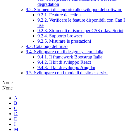
degradation
9.2. Strumenti di supporto allo sviluppo del software
9.2.1. Feature detection
9.2.2. Verificare le feature disponibili con Can I
use
9.2.3. Strumenti e risorse per CSS e JavaScript
9.2.4. Supporto browser
9.2.5. Misurare le prestazioni
9.3. Catalogo del riuso
9.4. Sviluppare con il design system .italia
9.4.1. Il framework Bootstrap Italia
9.4.2. Il kit di sviluppo React
9.4.3. Il kit di sviluppo Angular
9.5. Sviluppare con i modelli di sito e servizi
None
None
A
B
C
D
E
I
M