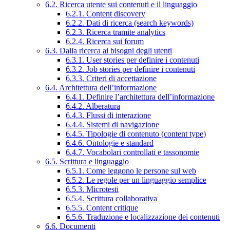
6.2. Ricerca utente sui contenuti e il linguaggio
6.2.1. Content discovery
6.2.2. Dati di ricerca (search keywords)
6.2.3. Ricerca tramite analytics
6.2.4. Ricerca sui forum
6.3. Dalla ricerca ai bisogni degli utenti
6.3.1. User stories per definire i contenuti
6.3.2. Job stories per definire i contenuti
6.3.3. Criteri di accettazione
6.4. Architettura dell’informazione
6.4.1. Definire l’architettura dell’informazione
6.4.2. Alberatura
6.4.3. Flussi di interazione
6.4.4. Sistemi di navigazione
6.4.5. Tipologie di contenuto (content type)
6.4.6. Ontologie e standard
6.4.7. Vocabolari controllati e tassonomie
6.5. Scrittura e linguaggio
6.5.1. Come leggono le persone sul web
6.5.2. Le regole per un linguaggio semplice
6.5.3. Microtesti
6.5.4. Scrittura collaborativa
6.5.5. Content critique
6.5.6. Traduzione e localizzazione dei contenuti
6.6. Documenti