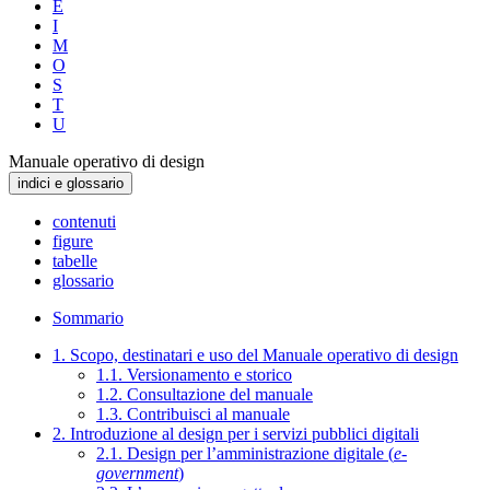
E
I
M
O
S
T
U
Manuale operativo di design
indici e glossario
contenuti
figure
tabelle
glossario
Sommario
1. Scopo, destinatari e uso del Manuale operativo di design
1.1. Versionamento e storico
1.2. Consultazione del manuale
1.3. Contribuisci al manuale
2. Introduzione al design per i servizi pubblici digitali
2.1. Design per l’amministrazione digitale (
e-
government
)