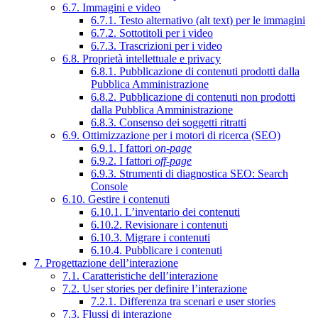
6.7. Immagini e video
6.7.1. Testo alternativo (alt text) per le immagini
6.7.2. Sottotitoli per i video
6.7.3. Trascrizioni per i video
6.8. Proprietà intellettuale e privacy
6.8.1. Pubblicazione di contenuti prodotti dalla
Pubblica Amministrazione
6.8.2. Pubblicazione di contenuti non prodotti
dalla Pubblica Amministrazione
6.8.3. Consenso dei soggetti ritratti
6.9. Ottimizzazione per i motori di ricerca (SEO)
6.9.1. I fattori
on-page
6.9.2. I fattori
off-page
6.9.3. Strumenti di diagnostica SEO: Search
Console
6.10. Gestire i contenuti
6.10.1. L’inventario dei contenuti
6.10.2. Revisionare i contenuti
6.10.3. Migrare i contenuti
6.10.4. Pubblicare i contenuti
7. Progettazione dell’interazione
7.1. Caratteristiche dell’interazione
7.2. User stories per definire l’interazione
7.2.1. Differenza tra scenari e user stories
7.3. Flussi di interazione