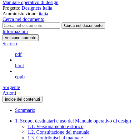
Manuale operativo di design
Progetto:
Designers Italia
Amministrazione:
italia
Cerca nel documento
Cerca nel documento
Informazioni
versione-corrente
Scarica
pdf
html
epub
Sorgente
Azioni
indice dei contenuti
Sommario
1. Scopo, destinatari e uso del Manuale operativo di design
1.1. Versionamento e storico
1.2. Consultazione del manuale
1.3. Contribuisci al manuale