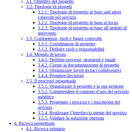
3.1. Obiettivi del progetto
3.2. Tipologie di progetti
3.2.1. Tipologie di progetto in base agli attori
coinvolti nel servizio
3.2.2. Tipologie di progetto in base al focus
3.2.3. Tipologie di progetto in base all’ambito di
intervento
3.3. Competenze, ruoli e figure coinvolte
3.3.1. Coordinatore di progetto
3.3.2. Definire ruoli e responsabilità
3.4. Metodo di lavoro
3.4.1. Definire processi, strumenti e rituali
3.4.2. Curare la documentazione di progetto
3.4.3. Organizzare tavoli tecnici collaborativi
3.4.4. Prendere decisioni
3.5. Il processo progettuale
3.5.1. Organizzare il progetto e la sua gestione
3.5.2. Comprendere il contesto d’uso del servizio
pubblico
3.5.3. Progettare i processi e i
touchpoint
del
servizio
3.5.4. Realizzare l’interfaccia utente del servizio
3.5.5. Validare la soluzione ottenuta
4. Ricerca progettuale
4.1. Ricerca primaria