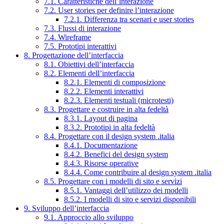
7.1. Caratteristiche dell’interazione
7.2. User stories per definire l’interazione
7.2.1. Differenza tra scenari e user stories
7.3. Flussi di interazione
7.4. Wireframe
7.5. Prototipi interattivi
8. Progettazione dell’interfaccia
8.1. Obiettivi dell’interfaccia
8.2. Elementi dell’interfaccia
8.2.1. Elementi di composizione
8.2.2. Elementi interattivi
8.2.3. Elementi testuali (microtesti)
8.3. Progettare e costruire in alta fedeltà
8.3.1. Layout di pagina
8.3.2. Prototipi in alta fedeltà
8.4. Progettare con il design system .italia
8.4.1. Documentazione
8.4.2. Benefici del design system
8.4.3. Risorse operative
8.4.4. Come contribuire al design system .italia
8.5. Progettare con i modelli di sito e servizi
8.5.1. Vantaggi dell’utilizzo dei modelli
8.5.2. I modelli di sito e servizi disponibili
9. Sviluppo dell’interfaccia
9.1. Approccio allo sviluppo