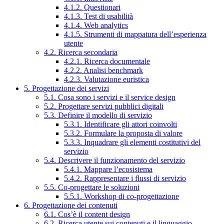
4.1.2. Questionari
4.1.3. Test di usabilità
4.1.4. Web analytics
4.1.5. Strumenti di mappatura dell’esperienza
utente
4.2. Ricerca secondaria
4.2.1. Ricerca documentale
4.2.2. Analisi benchmark
4.2.3. Valutazione euristica
5. Progettazione dei servizi
5.1. Cosa sono i servizi e il service design
5.2. Progettare servizi pubblici digitali
5.3. Definire il modello di servizio
5.3.1. Identificare gli attori coinvolti
5.3.2. Formulare la proposta di valore
5.3.3. Inquadrare gli elementi costitutivi del
servizio
5.4. Descrivere il funzionamento del servizio
5.4.1. Mappare l’ecosistema
5.4.2. Rappresentare i flussi di servizio
5.5. Co-progettare le soluzioni
5.5.1. Workshop di co-progettazione
6. Progettazione dei contenuti
6.1. Cos’è il content design
6.2. Ricerca utente sui contenuti e il linguaggio