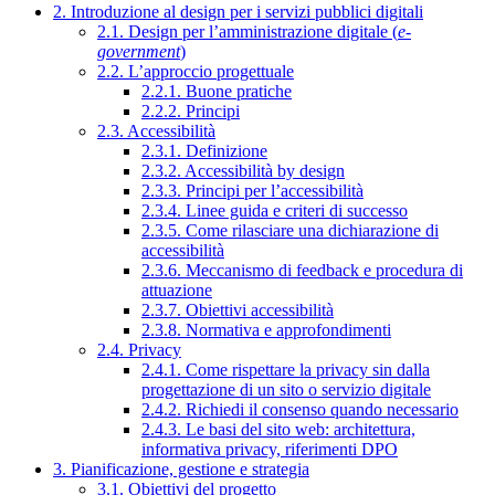
2. Introduzione al design per i servizi pubblici digitali
2.1. Design per l’amministrazione digitale (
e-
government
)
2.2. L’approccio progettuale
2.2.1. Buone pratiche
2.2.2. Principi
2.3. Accessibilità
2.3.1. Definizione
2.3.2. Accessibilità by design
2.3.3. Principi per l’accessibilità
2.3.4. Linee guida e criteri di successo
2.3.5. Come rilasciare una dichiarazione di
accessibilità
2.3.6. Meccanismo di feedback e procedura di
attuazione
2.3.7. Obiettivi accessibilità
2.3.8. Normativa e approfondimenti
2.4. Privacy
2.4.1. Come rispettare la privacy sin dalla
progettazione di un sito o servizio digitale
2.4.2. Richiedi il consenso quando necessario
2.4.3. Le basi del sito web: architettura,
informativa privacy, riferimenti DPO
3. Pianificazione, gestione e strategia
3.1. Obiettivi del progetto