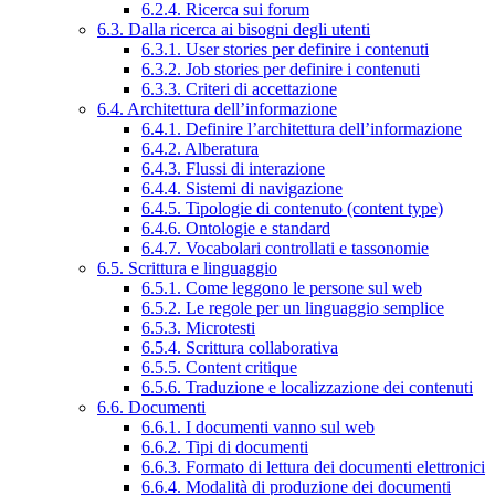
6.2.4. Ricerca sui forum
6.3. Dalla ricerca ai bisogni degli utenti
6.3.1. User stories per definire i contenuti
6.3.2. Job stories per definire i contenuti
6.3.3. Criteri di accettazione
6.4. Architettura dell’informazione
6.4.1. Definire l’architettura dell’informazione
6.4.2. Alberatura
6.4.3. Flussi di interazione
6.4.4. Sistemi di navigazione
6.4.5. Tipologie di contenuto (content type)
6.4.6. Ontologie e standard
6.4.7. Vocabolari controllati e tassonomie
6.5. Scrittura e linguaggio
6.5.1. Come leggono le persone sul web
6.5.2. Le regole per un linguaggio semplice
6.5.3. Microtesti
6.5.4. Scrittura collaborativa
6.5.5. Content critique
6.5.6. Traduzione e localizzazione dei contenuti
6.6. Documenti
6.6.1. I documenti vanno sul web
6.6.2. Tipi di documenti
6.6.3. Formato di lettura dei documenti elettronici
6.6.4. Modalità di produzione dei documenti