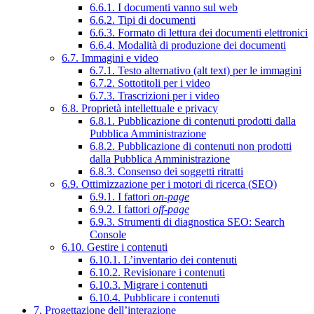
6.6.1. I documenti vanno sul web
6.6.2. Tipi di documenti
6.6.3. Formato di lettura dei documenti elettronici
6.6.4. Modalità di produzione dei documenti
6.7. Immagini e video
6.7.1. Testo alternativo (alt text) per le immagini
6.7.2. Sottotitoli per i video
6.7.3. Trascrizioni per i video
6.8. Proprietà intellettuale e privacy
6.8.1. Pubblicazione di contenuti prodotti dalla
Pubblica Amministrazione
6.8.2. Pubblicazione di contenuti non prodotti
dalla Pubblica Amministrazione
6.8.3. Consenso dei soggetti ritratti
6.9. Ottimizzazione per i motori di ricerca (SEO)
6.9.1. I fattori
on-page
6.9.2. I fattori
off-page
6.9.3. Strumenti di diagnostica SEO: Search
Console
6.10. Gestire i contenuti
6.10.1. L’inventario dei contenuti
6.10.2. Revisionare i contenuti
6.10.3. Migrare i contenuti
6.10.4. Pubblicare i contenuti
7. Progettazione dell’interazione