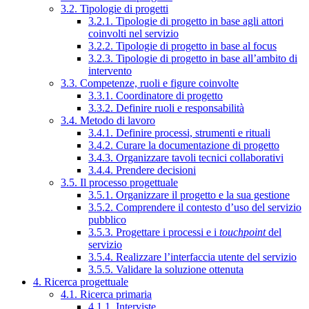
3.2. Tipologie di progetti
3.2.1. Tipologie di progetto in base agli attori
coinvolti nel servizio
3.2.2. Tipologie di progetto in base al focus
3.2.3. Tipologie di progetto in base all’ambito di
intervento
3.3. Competenze, ruoli e figure coinvolte
3.3.1. Coordinatore di progetto
3.3.2. Definire ruoli e responsabilità
3.4. Metodo di lavoro
3.4.1. Definire processi, strumenti e rituali
3.4.2. Curare la documentazione di progetto
3.4.3. Organizzare tavoli tecnici collaborativi
3.4.4. Prendere decisioni
3.5. Il processo progettuale
3.5.1. Organizzare il progetto e la sua gestione
3.5.2. Comprendere il contesto d’uso del servizio
pubblico
3.5.3. Progettare i processi e i
touchpoint
del
servizio
3.5.4. Realizzare l’interfaccia utente del servizio
3.5.5. Validare la soluzione ottenuta
4. Ricerca progettuale
4.1. Ricerca primaria
4.1.1. Interviste