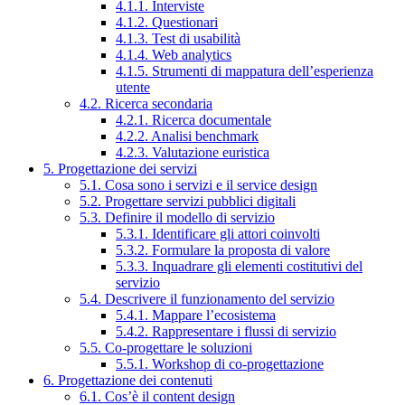
4.1.1. Interviste
4.1.2. Questionari
4.1.3. Test di usabilità
4.1.4. Web analytics
4.1.5. Strumenti di mappatura dell’esperienza
utente
4.2. Ricerca secondaria
4.2.1. Ricerca documentale
4.2.2. Analisi benchmark
4.2.3. Valutazione euristica
5. Progettazione dei servizi
5.1. Cosa sono i servizi e il service design
5.2. Progettare servizi pubblici digitali
5.3. Definire il modello di servizio
5.3.1. Identificare gli attori coinvolti
5.3.2. Formulare la proposta di valore
5.3.3. Inquadrare gli elementi costitutivi del
servizio
5.4. Descrivere il funzionamento del servizio
5.4.1. Mappare l’ecosistema
5.4.2. Rappresentare i flussi di servizio
5.5. Co-progettare le soluzioni
5.5.1. Workshop di co-progettazione
6. Progettazione dei contenuti
6.1. Cos’è il content design