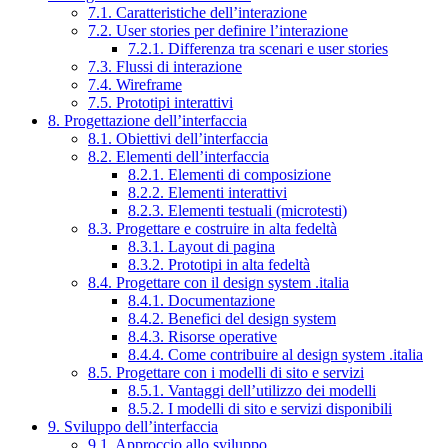
7.1. Caratteristiche dell’interazione
7.2. User stories per definire l’interazione
7.2.1. Differenza tra scenari e user stories
7.3. Flussi di interazione
7.4. Wireframe
7.5. Prototipi interattivi
8. Progettazione dell’interfaccia
8.1. Obiettivi dell’interfaccia
8.2. Elementi dell’interfaccia
8.2.1. Elementi di composizione
8.2.2. Elementi interattivi
8.2.3. Elementi testuali (microtesti)
8.3. Progettare e costruire in alta fedeltà
8.3.1. Layout di pagina
8.3.2. Prototipi in alta fedeltà
8.4. Progettare con il design system .italia
8.4.1. Documentazione
8.4.2. Benefici del design system
8.4.3. Risorse operative
8.4.4. Come contribuire al design system .italia
8.5. Progettare con i modelli di sito e servizi
8.5.1. Vantaggi dell’utilizzo dei modelli
8.5.2. I modelli di sito e servizi disponibili
9. Sviluppo dell’interfaccia
9.1. Approccio allo sviluppo