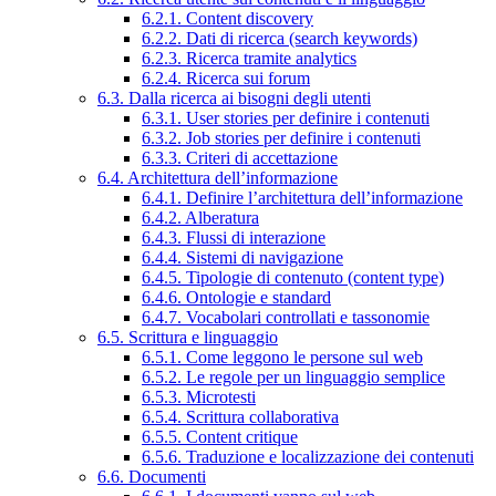
6.2.1. Content discovery
6.2.2. Dati di ricerca (search keywords)
6.2.3. Ricerca tramite analytics
6.2.4. Ricerca sui forum
6.3. Dalla ricerca ai bisogni degli utenti
6.3.1. User stories per definire i contenuti
6.3.2. Job stories per definire i contenuti
6.3.3. Criteri di accettazione
6.4. Architettura dell’informazione
6.4.1. Definire l’architettura dell’informazione
6.4.2. Alberatura
6.4.3. Flussi di interazione
6.4.4. Sistemi di navigazione
6.4.5. Tipologie di contenuto (content type)
6.4.6. Ontologie e standard
6.4.7. Vocabolari controllati e tassonomie
6.5. Scrittura e linguaggio
6.5.1. Come leggono le persone sul web
6.5.2. Le regole per un linguaggio semplice
6.5.3. Microtesti
6.5.4. Scrittura collaborativa
6.5.5. Content critique
6.5.6. Traduzione e localizzazione dei contenuti
6.6. Documenti