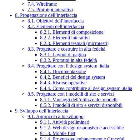
7.4. Wireframe
7.5. Prototipi interattivi
8. Progettazione dell’interfaccia
8.1. Obiettivi dell’interfaccia
8.2. Elementi dell’interfaccia
8.2.1. Elementi di composizione
8.2.2. Elementi interattivi
8.2.3. Elementi testuali (microtesti)
8.3. Progettare e costruire in alta fedeltà
8.3.1. Layout di pagina
8.3.2. Prototipi in alta fedeltà
8.4. Progettare con il design system .italia
8.4.1. Documentazione
8.4.2. Benefici del design system
8.4.3. Risorse operative
8.4.4. Come contribuire al design system .italia
8.5. Progettare con i modelli di sito e servizi
8.5.1. Vantaggi dell’utilizzo dei modelli
8.5.2. I modelli di sito e servizi disponibili
9. Sviluppo dell’interfaccia
9.1. Approccio allo sviluppo
9.1.1. Attività preliminari
9.1.2. Web design responsivo e accessibile
9.1.3. Mobile first
9.1.4. Progressive enhancement e Graceful