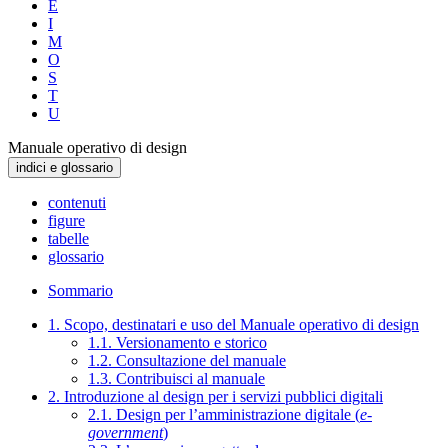
E
I
M
O
S
T
U
Manuale operativo di design
indici e glossario
contenuti
figure
tabelle
glossario
Sommario
1. Scopo, destinatari e uso del Manuale operativo di design
1.1. Versionamento e storico
1.2. Consultazione del manuale
1.3. Contribuisci al manuale
2. Introduzione al design per i servizi pubblici digitali
2.1. Design per l’amministrazione digitale (
e-
government
)