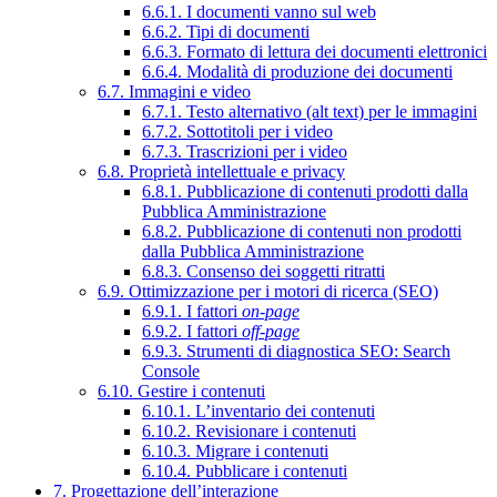
6.6.1. I documenti vanno sul web
6.6.2. Tipi di documenti
6.6.3. Formato di lettura dei documenti elettronici
6.6.4. Modalità di produzione dei documenti
6.7. Immagini e video
6.7.1. Testo alternativo (alt text) per le immagini
6.7.2. Sottotitoli per i video
6.7.3. Trascrizioni per i video
6.8. Proprietà intellettuale e privacy
6.8.1. Pubblicazione di contenuti prodotti dalla
Pubblica Amministrazione
6.8.2. Pubblicazione di contenuti non prodotti
dalla Pubblica Amministrazione
6.8.3. Consenso dei soggetti ritratti
6.9. Ottimizzazione per i motori di ricerca (SEO)
6.9.1. I fattori
on-page
6.9.2. I fattori
off-page
6.9.3. Strumenti di diagnostica SEO: Search
Console
6.10. Gestire i contenuti
6.10.1. L’inventario dei contenuti
6.10.2. Revisionare i contenuti
6.10.3. Migrare i contenuti
6.10.4. Pubblicare i contenuti
7. Progettazione dell’interazione