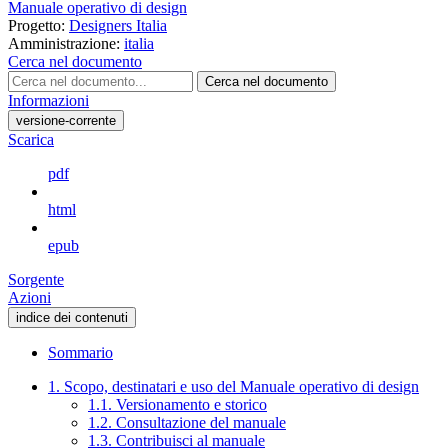
Manuale operativo di design
Progetto:
Designers Italia
Amministrazione:
italia
Cerca nel documento
Cerca nel documento
Informazioni
versione-corrente
Scarica
pdf
html
epub
Sorgente
Azioni
indice dei contenuti
Sommario
1. Scopo, destinatari e uso del Manuale operativo di design
1.1. Versionamento e storico
1.2. Consultazione del manuale
1.3. Contribuisci al manuale