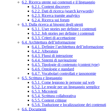
6.2. Ricerca utente sui contenuti e il linguaggio
6.2.1. Content discovery
6.2.2. Dati di ricerca (search keywords)
6.2.3. Ricerca tramite analytics
6.2.4. Ricerca sui forum
6.3. Dalla ricerca ai bisogni degli utenti
6.3.1. User stories per definire i contenuti
6.3.2. Job stories per definire i contenuti
6.3.3. Criteri di accettazione
6.4. Architettura dell’informazione
6.4.1. Definire l’architettura dell’informazione
6.4.2. Alberatura
6.4.3. Flussi di interazione
6.4.4. Sistemi di navigazione
6.4.5. Tipologie di contenuto (content type)
6.4.6. Ontologie e standard
6.4.7. Vocabolari controllati e tassonomie
6.5. Scrittura e linguaggio
6.5.1. Come leggono le persone sul web
6.5.2. Le regole per un linguaggio semplice
6.5.3. Microtesti
6.5.4. Scrittura collaborativa
6.5.5. Content critique
6.5.6. Traduzione e localizzazione dei contenuti
6.6. Documenti