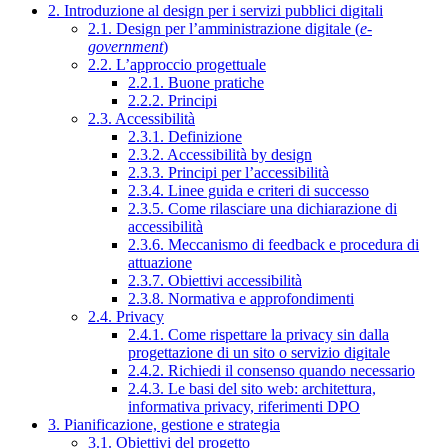
2. Introduzione al design per i servizi pubblici digitali
2.1. Design per l’amministrazione digitale (
e-
government
)
2.2. L’approccio progettuale
2.2.1. Buone pratiche
2.2.2. Principi
2.3. Accessibilità
2.3.1. Definizione
2.3.2. Accessibilità by design
2.3.3. Principi per l’accessibilità
2.3.4. Linee guida e criteri di successo
2.3.5. Come rilasciare una dichiarazione di
accessibilità
2.3.6. Meccanismo di feedback e procedura di
attuazione
2.3.7. Obiettivi accessibilità
2.3.8. Normativa e approfondimenti
2.4. Privacy
2.4.1. Come rispettare la privacy sin dalla
progettazione di un sito o servizio digitale
2.4.2. Richiedi il consenso quando necessario
2.4.3. Le basi del sito web: architettura,
informativa privacy, riferimenti DPO
3. Pianificazione, gestione e strategia
3.1. Obiettivi del progetto