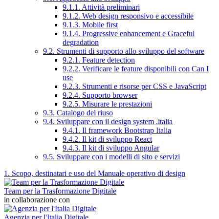
9.1.1. Attività preliminari
9.1.2. Web design responsivo e accessibile
9.1.3. Mobile first
9.1.4. Progressive enhancement e Graceful
degradation
9.2. Strumenti di supporto allo sviluppo del software
9.2.1. Feature detection
9.2.2. Verificare le feature disponibili con Can I
use
9.2.3. Strumenti e risorse per CSS e JavaScript
9.2.4. Supporto browser
9.2.5. Misurare le prestazioni
9.3. Catalogo del riuso
9.4. Sviluppare con il design system .italia
9.4.1. Il framework Bootstrap Italia
9.4.2. Il kit di sviluppo React
9.4.3. Il kit di sviluppo Angular
9.5. Sviluppare con i modelli di sito e servizi
1. Scopo, destinatari e uso del Manuale operativo di design
Team per la Trasformazione Digitale
in collaborazione con
Agenzia per l'Italia Digitale