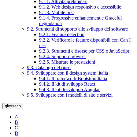
9.1.1. Attività preliminari
9.1.2. Web design responsivo e accessibile
9.1.3. Mobile first
9.1.4. Progressive enhancement e Graceful
degradation
9.2. Strumenti di supporto allo sviluppo del software
9.2.1. Feature detection
9.2.2. Verificare le feature disponibili con Can I
use
9.2.3. Strumenti e risorse per CSS e JavaScript
9.2.4. Supporto browser
9.2.5. Misurare le prestazioni
9.3. Catalogo del riuso
9.4. Sviluppare con il design system .italia
9.4.1. Il framework Bootstrap Italia
9.4.2. Il kit di sviluppo React
9.4.3. Il kit di sviluppo Angular
9.5. Sviluppare con i modelli di sito e servizi
glossario
A
B
C
D