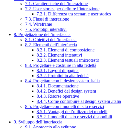
7.1. Caratteristiche dell’interazione
7.2. User stories per definire l’interazione
7.2.1. Differenza tra scenari e user stories
7.3. Flussi di interazione
7.4. Wireframe
7.5. Prototipi interattivi
8. Progettazione dell’interfaccia
8.1. Obiettivi dell’interfaccia
8.2. Elementi dell’interfaccia
8.2.1. Elementi di composizione
8.2.2. Elementi interattivi
8.2.3. Elementi testuali (microtesti)
8.3. Progettare e costruire in alta fedeltà
8.3.1. Layout di pagina
8.3.2. Prototipi in alta fedeltà
8.4. Progettare con il design system .italia
8.4.1. Documentazione
8.4.2. Benefici del design system
8.4.3. Risorse operative
8.4.4. Come contribuire al design system .italia
8.5. Progettare con i modelli di sito e servizi
8.5.1. Vantaggi dell’utilizzo dei modelli
8.5.2. I modelli di sito e servizi disponibili
9. Sviluppo dell’interfaccia
9.1. Approccio allo sviluppo