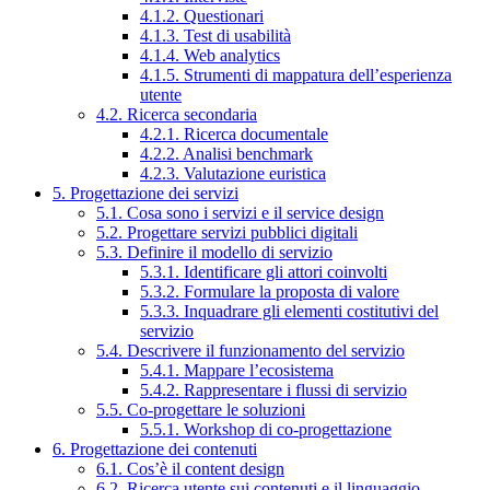
4.1.2. Questionari
4.1.3. Test di usabilità
4.1.4. Web analytics
4.1.5. Strumenti di mappatura dell’esperienza
utente
4.2. Ricerca secondaria
4.2.1. Ricerca documentale
4.2.2. Analisi benchmark
4.2.3. Valutazione euristica
5. Progettazione dei servizi
5.1. Cosa sono i servizi e il service design
5.2. Progettare servizi pubblici digitali
5.3. Definire il modello di servizio
5.3.1. Identificare gli attori coinvolti
5.3.2. Formulare la proposta di valore
5.3.3. Inquadrare gli elementi costitutivi del
servizio
5.4. Descrivere il funzionamento del servizio
5.4.1. Mappare l’ecosistema
5.4.2. Rappresentare i flussi di servizio
5.5. Co-progettare le soluzioni
5.5.1. Workshop di co-progettazione
6. Progettazione dei contenuti
6.1. Cos’è il content design
6.2. Ricerca utente sui contenuti e il linguaggio