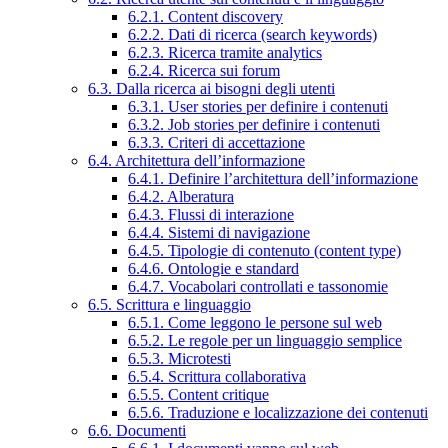
6.2.1. Content discovery
6.2.2. Dati di ricerca (search keywords)
6.2.3. Ricerca tramite analytics
6.2.4. Ricerca sui forum
6.3. Dalla ricerca ai bisogni degli utenti
6.3.1. User stories per definire i contenuti
6.3.2. Job stories per definire i contenuti
6.3.3. Criteri di accettazione
6.4. Architettura dell’informazione
6.4.1. Definire l’architettura dell’informazione
6.4.2. Alberatura
6.4.3. Flussi di interazione
6.4.4. Sistemi di navigazione
6.4.5. Tipologie di contenuto (content type)
6.4.6. Ontologie e standard
6.4.7. Vocabolari controllati e tassonomie
6.5. Scrittura e linguaggio
6.5.1. Come leggono le persone sul web
6.5.2. Le regole per un linguaggio semplice
6.5.3. Microtesti
6.5.4. Scrittura collaborativa
6.5.5. Content critique
6.5.6. Traduzione e localizzazione dei contenuti
6.6. Documenti