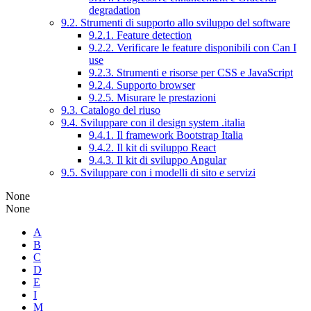
degradation
9.2. Strumenti di supporto allo sviluppo del software
9.2.1. Feature detection
9.2.2. Verificare le feature disponibili con Can I
use
9.2.3. Strumenti e risorse per CSS e JavaScript
9.2.4. Supporto browser
9.2.5. Misurare le prestazioni
9.3. Catalogo del riuso
9.4. Sviluppare con il design system .italia
9.4.1. Il framework Bootstrap Italia
9.4.2. Il kit di sviluppo React
9.4.3. Il kit di sviluppo Angular
9.5. Sviluppare con i modelli di sito e servizi
None
None
A
B
C
D
E
I
M