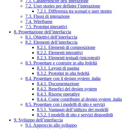
7.1. Caratteristiche dell’interazione
7.2. User stories per definire l’interazione
7.2.1. Differenza tra scenari e user stories
7.3. Flussi di interazione
7.4. Wireframe
7.5. Prototipi interattivi
8. Progettazione dell’interfaccia
8.1. Obiettivi dell’interfaccia
8.2. Elementi dell’interfaccia
8.2.1. Elementi di composizione
8.2.2. Elementi interattivi
8.2.3. Elementi testuali (microtesti)
8.3. Progettare e costruire in alta fedeltà
8.3.1. Layout di pagina
8.3.2. Prototipi in alta fedeltà
8.4. Progettare con il design system .italia
8.4.1. Documentazione
8.4.2. Benefici del design system
8.4.3. Risorse operative
8.4.4. Come contribuire al design system .italia
8.5. Progettare con i modelli di sito e servizi
8.5.1. Vantaggi dell’utilizzo dei modelli
8.5.2. I modelli di sito e servizi disponibili
9. Sviluppo dell’interfaccia
9.1. Approccio allo sviluppo