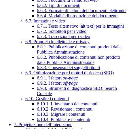
6.6.1. I documenti vanno sul web
6.6.2. Tipi di documenti
6.6.3. Formato di lettura dei documenti elettronici
6.6.4. Modalità di produzione dei documenti
6.7. Immagini e video
6.7.1. Testo alternativo (alt text) per le immagini
6.7.2. Sottotitoli per i video
6.7.3. Trascrizioni per i video
6.8. Proprietà intellettuale e privacy
6.8.1. Pubblicazione di contenuti prodotti dalla
Pubblica Amministrazione
6.8.2. Pubblicazione di contenuti non prodotti
dalla Pubblica Amministrazione
6.8.3. Consenso dei soggetti ritratti
6.9. Ottimizzazione per i motori di ricerca (SEO)
6.9.1. I fattori
on-page
6.9.2. I fattori
off-page
6.9.3. Strumenti di diagnostica SEO: Search
Console
6.10. Gestire i contenuti
6.10.1. L’inventario dei contenuti
6.10.2. Revisionare i contenuti
6.10.3. Migrare i contenuti
6.10.4. Pubblicare i contenuti
7. Progettazione dell’interazione