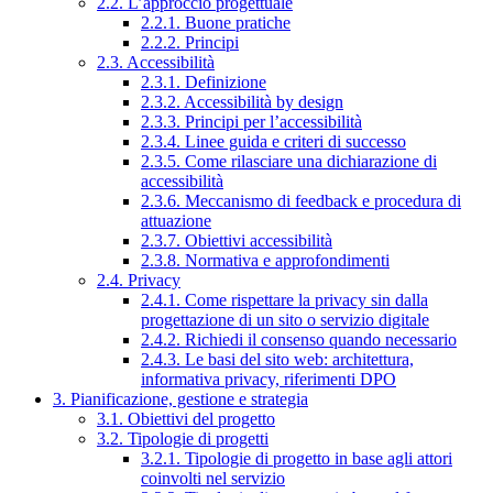
2.2. L’approccio progettuale
2.2.1. Buone pratiche
2.2.2. Principi
2.3. Accessibilità
2.3.1. Definizione
2.3.2. Accessibilità by design
2.3.3. Principi per l’accessibilità
2.3.4. Linee guida e criteri di successo
2.3.5. Come rilasciare una dichiarazione di
accessibilità
2.3.6. Meccanismo di feedback e procedura di
attuazione
2.3.7. Obiettivi accessibilità
2.3.8. Normativa e approfondimenti
2.4. Privacy
2.4.1. Come rispettare la privacy sin dalla
progettazione di un sito o servizio digitale
2.4.2. Richiedi il consenso quando necessario
2.4.3. Le basi del sito web: architettura,
informativa privacy, riferimenti DPO
3. Pianificazione, gestione e strategia
3.1. Obiettivi del progetto
3.2. Tipologie di progetti
3.2.1. Tipologie di progetto in base agli attori
coinvolti nel servizio