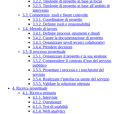
3.2.2. Tipologie di progetto in base al focus
3.2.3. Tipologie di progetto in base all’ambito di
intervento
3.3. Competenze, ruoli e figure coinvolte
3.3.1. Coordinatore di progetto
3.3.2. Definire ruoli e responsabilità
3.4. Metodo di lavoro
3.4.1. Definire processi, strumenti e rituali
3.4.2. Curare la documentazione di progetto
3.4.3. Organizzare tavoli tecnici collaborativi
3.4.4. Prendere decisioni
3.5. Il processo progettuale
3.5.1. Organizzare il progetto e la sua gestione
3.5.2. Comprendere il contesto d’uso del servizio
pubblico
3.5.3. Progettare i processi e i
touchpoint
del
servizio
3.5.4. Realizzare l’interfaccia utente del servizio
3.5.5. Validare la soluzione ottenuta
4. Ricerca progettuale
4.1. Ricerca primaria
4.1.1. Interviste
4.1.2. Questionari
4.1.3. Test di usabilità
4.1.4. Web analytics