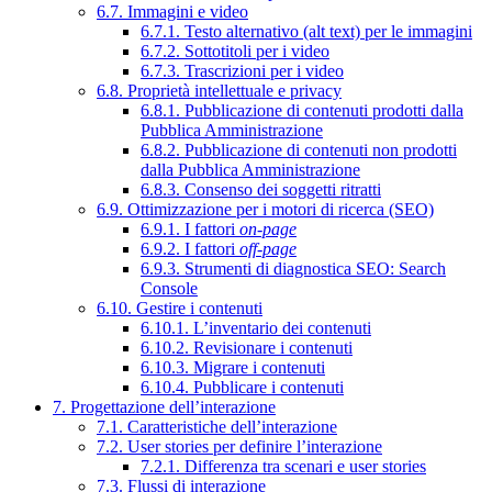
6.7. Immagini e video
6.7.1. Testo alternativo (alt text) per le immagini
6.7.2. Sottotitoli per i video
6.7.3. Trascrizioni per i video
6.8. Proprietà intellettuale e privacy
6.8.1. Pubblicazione di contenuti prodotti dalla
Pubblica Amministrazione
6.8.2. Pubblicazione di contenuti non prodotti
dalla Pubblica Amministrazione
6.8.3. Consenso dei soggetti ritratti
6.9. Ottimizzazione per i motori di ricerca (SEO)
6.9.1. I fattori
on-page
6.9.2. I fattori
off-page
6.9.3. Strumenti di diagnostica SEO: Search
Console
6.10. Gestire i contenuti
6.10.1. L’inventario dei contenuti
6.10.2. Revisionare i contenuti
6.10.3. Migrare i contenuti
6.10.4. Pubblicare i contenuti
7. Progettazione dell’interazione
7.1. Caratteristiche dell’interazione
7.2. User stories per definire l’interazione
7.2.1. Differenza tra scenari e user stories
7.3. Flussi di interazione