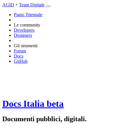
AGID
+
Team Digitale
Piano Triennale
Le community
Developers
Designers
Gli strumenti
Forum
Docs
GitHub
Docs Italia
beta
Documenti pubblici, digitali.