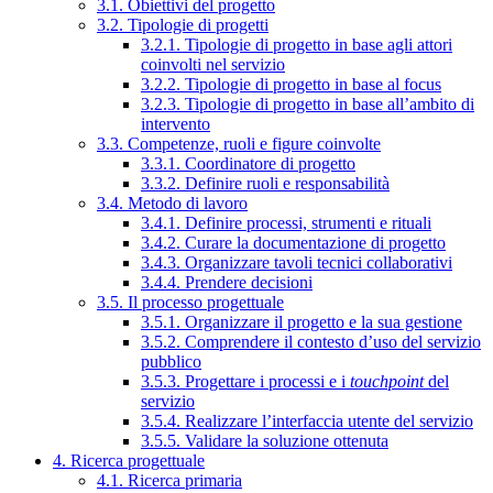
3.1. Obiettivi del progetto
3.2. Tipologie di progetti
3.2.1. Tipologie di progetto in base agli attori
coinvolti nel servizio
3.2.2. Tipologie di progetto in base al focus
3.2.3. Tipologie di progetto in base all’ambito di
intervento
3.3. Competenze, ruoli e figure coinvolte
3.3.1. Coordinatore di progetto
3.3.2. Definire ruoli e responsabilità
3.4. Metodo di lavoro
3.4.1. Definire processi, strumenti e rituali
3.4.2. Curare la documentazione di progetto
3.4.3. Organizzare tavoli tecnici collaborativi
3.4.4. Prendere decisioni
3.5. Il processo progettuale
3.5.1. Organizzare il progetto e la sua gestione
3.5.2. Comprendere il contesto d’uso del servizio
pubblico
3.5.3. Progettare i processi e i
touchpoint
del
servizio
3.5.4. Realizzare l’interfaccia utente del servizio
3.5.5. Validare la soluzione ottenuta
4. Ricerca progettuale
4.1. Ricerca primaria