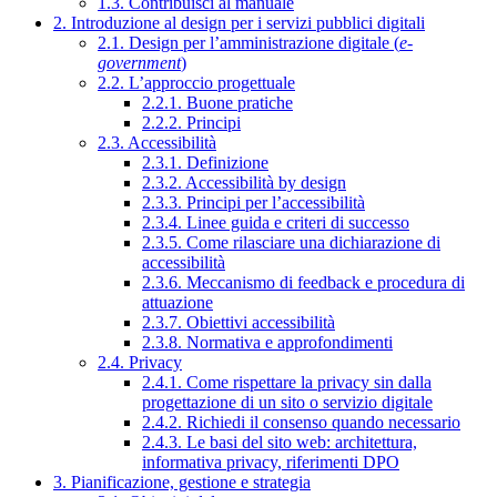
1.3. Contribuisci al manuale
2. Introduzione al design per i servizi pubblici digitali
2.1. Design per l’amministrazione digitale (
e-
government
)
2.2. L’approccio progettuale
2.2.1. Buone pratiche
2.2.2. Principi
2.3. Accessibilità
2.3.1. Definizione
2.3.2. Accessibilità by design
2.3.3. Principi per l’accessibilità
2.3.4. Linee guida e criteri di successo
2.3.5. Come rilasciare una dichiarazione di
accessibilità
2.3.6. Meccanismo di feedback e procedura di
attuazione
2.3.7. Obiettivi accessibilità
2.3.8. Normativa e approfondimenti
2.4. Privacy
2.4.1. Come rispettare la privacy sin dalla
progettazione di un sito o servizio digitale
2.4.2. Richiedi il consenso quando necessario
2.4.3. Le basi del sito web: architettura,
informativa privacy, riferimenti DPO
3. Pianificazione, gestione e strategia