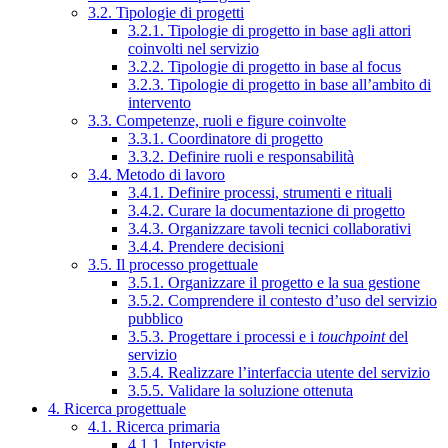
3.2. Tipologie di progetti
3.2.1. Tipologie di progetto in base agli attori
coinvolti nel servizio
3.2.2. Tipologie di progetto in base al focus
3.2.3. Tipologie di progetto in base all’ambito di
intervento
3.3. Competenze, ruoli e figure coinvolte
3.3.1. Coordinatore di progetto
3.3.2. Definire ruoli e responsabilità
3.4. Metodo di lavoro
3.4.1. Definire processi, strumenti e rituali
3.4.2. Curare la documentazione di progetto
3.4.3. Organizzare tavoli tecnici collaborativi
3.4.4. Prendere decisioni
3.5. Il processo progettuale
3.5.1. Organizzare il progetto e la sua gestione
3.5.2. Comprendere il contesto d’uso del servizio
pubblico
3.5.3. Progettare i processi e i
touchpoint
del
servizio
3.5.4. Realizzare l’interfaccia utente del servizio
3.5.5. Validare la soluzione ottenuta
4. Ricerca progettuale
4.1. Ricerca primaria
4.1.1. Interviste