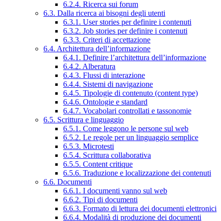
6.2.4. Ricerca sui forum
6.3. Dalla ricerca ai bisogni degli utenti
6.3.1. User stories per definire i contenuti
6.3.2. Job stories per definire i contenuti
6.3.3. Criteri di accettazione
6.4. Architettura dell’informazione
6.4.1. Definire l’architettura dell’informazione
6.4.2. Alberatura
6.4.3. Flussi di interazione
6.4.4. Sistemi di navigazione
6.4.5. Tipologie di contenuto (content type)
6.4.6. Ontologie e standard
6.4.7. Vocabolari controllati e tassonomie
6.5. Scrittura e linguaggio
6.5.1. Come leggono le persone sul web
6.5.2. Le regole per un linguaggio semplice
6.5.3. Microtesti
6.5.4. Scrittura collaborativa
6.5.5. Content critique
6.5.6. Traduzione e localizzazione dei contenuti
6.6. Documenti
6.6.1. I documenti vanno sul web
6.6.2. Tipi di documenti
6.6.3. Formato di lettura dei documenti elettronici
6.6.4. Modalità di produzione dei documenti