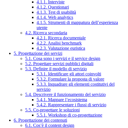
4.1.1. Interviste
4.1.2. Questionari
4.1.3. Test di usabilità
4.1.4. Web analytics
4.1.5. Strumenti di mappatura dell’esperienza
utente
4.2. Ricerca secondaria
4.2.1. Ricerca documentale
4.2.2. Analisi benchmark
4.2.3. Valutazione euristica
5. Progettazione dei servizi
5.1. Cosa sono i servizi e il service design
5.2. Progettare servizi pubblici digitali
5.3. Definire il modello di servizio
5.3.1. Identificare gli attori coinvolti
5.3.2. Formulare la proposta di valore
5.3.3. Inquadrare gli elementi costitutivi del
servizio
5.4. Descrivere il funzionamento del servizio
5.4.1. Mappare l’ecosistema
5.4.2. Rappresentare i flussi di servizio
5.5. Co-progettare le soluzioni
5.5.1. Workshop di co-progettazione
6. Progettazione dei contenuti
6.1. Cos’è il content design