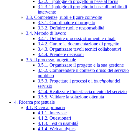
3.2.2. Tipologie di progetto in base al focus
3.2.3. Tipologie di progetto in base all’ambito di
intervento
3.3. Competenze, ruoli e figure coinvolte
3.3.1. Coordinatore di progetto
3.3.2. Definire ruoli e responsabilità
3.4. Metodo di lavoro
3.4.1. Definire processi, strumenti e rituali
3.4.2. Curare la documentazione di progetto
3.4.3. Organizzare tavoli tecnici collaborativi
3.4.4. Prendere decisioni
3.5. Il processo progettuale
3.5.1. Organizzare il progetto e la sua gestione
3.5.2. Comprendere il contesto d’uso del servizio
pubblico
3.5.3. Progettare i processi e i
touchpoint
del
servizio
3.5.4. Realizzare l’interfaccia utente del servizio
3.5.5. Validare la soluzione ottenuta
4. Ricerca progettuale
4.1. Ricerca primaria
4.1.1. Interviste
4.1.2. Questionari
4.1.3. Test di usabilità
4.1.4. Web analytics