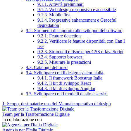
9.1.1. Attività preliminari
9.1.2. Web design responsivo e accessibile
9.1.3. Mobile first
9.1.4. Progressive enhancement e Graceful
degradation
9.2. Strumenti di supporto allo sviluppo del software
9.2.1. Feature detection
9.2.2. Verificare le feature disponibili con Can I
use
9.2.3. Strumenti e risorse per CSS e JavaScript
9.2.4. Supporto browser
9.2.5. Misurare le prestazioni
9.3. Catalogo del riuso
9.4. Sviluppare con il design system .italia
9.4.1. Il framework Bootstrap Italia
9.4.2. Il kit di sviluppo React
9.4.3. Il kit di sviluppo Angular
9.5. Sviluppare con i modelli di sito e servizi
1. Scopo, destinatari e uso del Manuale operativo di design
Team per la Trasformazione Digitale
in collaborazione con
Agenzia per l'Italia Digitale