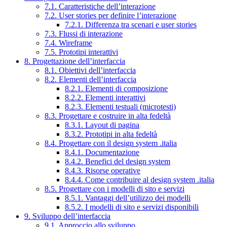
7.1. Caratteristiche dell’interazione
7.2. User stories per definire l’interazione
7.2.1. Differenza tra scenari e user stories
7.3. Flussi di interazione
7.4. Wireframe
7.5. Prototipi interattivi
8. Progettazione dell’interfaccia
8.1. Obiettivi dell’interfaccia
8.2. Elementi dell’interfaccia
8.2.1. Elementi di composizione
8.2.2. Elementi interattivi
8.2.3. Elementi testuali (microtesti)
8.3. Progettare e costruire in alta fedeltà
8.3.1. Layout di pagina
8.3.2. Prototipi in alta fedeltà
8.4. Progettare con il design system .italia
8.4.1. Documentazione
8.4.2. Benefici del design system
8.4.3. Risorse operative
8.4.4. Come contribuire al design system .italia
8.5. Progettare con i modelli di sito e servizi
8.5.1. Vantaggi dell’utilizzo dei modelli
8.5.2. I modelli di sito e servizi disponibili
9. Sviluppo dell’interfaccia
9.1. Approccio allo sviluppo