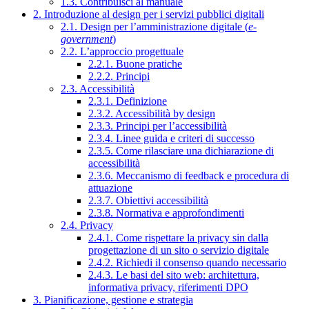
1.3. Contribuisci al manuale
2. Introduzione al design per i servizi pubblici digitali
2.1. Design per l’amministrazione digitale (
e-
government
)
2.2. L’approccio progettuale
2.2.1. Buone pratiche
2.2.2. Principi
2.3. Accessibilità
2.3.1. Definizione
2.3.2. Accessibilità by design
2.3.3. Principi per l’accessibilità
2.3.4. Linee guida e criteri di successo
2.3.5. Come rilasciare una dichiarazione di
accessibilità
2.3.6. Meccanismo di feedback e procedura di
attuazione
2.3.7. Obiettivi accessibilità
2.3.8. Normativa e approfondimenti
2.4. Privacy
2.4.1. Come rispettare la privacy sin dalla
progettazione di un sito o servizio digitale
2.4.2. Richiedi il consenso quando necessario
2.4.3. Le basi del sito web: architettura,
informativa privacy, riferimenti DPO
3. Pianificazione, gestione e strategia