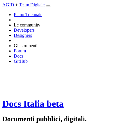
AGID
+
Team Digitale
Piano Triennale
Le community
Developers
Designers
Gli strumenti
Forum
Docs
GitHub
Docs Italia
beta
Documenti pubblici, digitali.