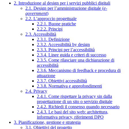
2. Introduzione al design per i servizi pubblici digitali
2.1. Design per l’amministrazione digitale (
e-
government
)
2.2. L’approccio progettuale
2.2.1. Buone pratiche
2.2.2. Principi
2.3. Accessibilità
2.3.1. Definizione
2.3.2. Accessibilità by design
2.3.3. Principi per l’accessibilità
2.3.4. Linee guida e criteri di successo
2.3.5. Come rilasciare una dichiarazione di
accessibilità
2.3.6. Meccanismo di feedback e procedura di
attuazione
2.3.7. Obiettivi accessibilità
2.3.8. Normativa e approfondimenti
2.4. Privacy
2.4.1. Come rispettare la privacy sin dalla
progettazione di un sito o servizio digitale
2.4.2. Richiedi il consenso quando necessario
2.4.3. Le basi del sito web: architettura,
informativa privacy, riferimenti DPO
3. Pianificazione, gestione e strategia
3.1. Obiettivi del progetto