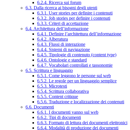
6.2.4. Ricerca sui forum
6.3. Dalla ricerca ai bisogni degli utenti
6.3.1. User stories per definire i contenuti
6.3.2. Job stories per definire i contenuti
6.3.3. Criteri di accettazione
6.4. Architettura dell’informazione
6.4.1. Definire l’architettura dell’informazione
6.4.2. Alberatura
6.4.3. Flussi di interazione
6.4.4. Sistemi di navigazione
6.4.5. Tipologie di contenuto (content type)
6.4.6. Ontologie e standard
6.4.7. Vocabolari controllati e tassonomie
6.5. Scrittura e linguaggio
6.5.1. Come leggono le persone sul web
6.5.2. Le regole per un linguaggio semplice
6.5.3. Microtesti
6.5.4. Scrittura collaborativa
6.5.5. Content critique
6.5.6. Traduzione e localizzazione dei contenuti
6.6. Documenti
6.6.1. I documenti vanno sul web
6.6.2. Tipi di documenti
6.6.3. Formato di lettura dei documenti elettronici
6.6.4. Modalità di produzione dei documenti