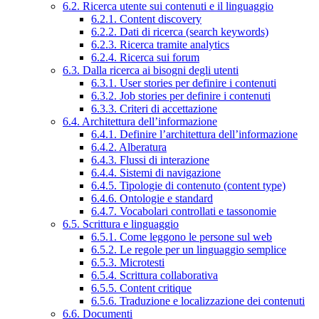
6.2. Ricerca utente sui contenuti e il linguaggio
6.2.1. Content discovery
6.2.2. Dati di ricerca (search keywords)
6.2.3. Ricerca tramite analytics
6.2.4. Ricerca sui forum
6.3. Dalla ricerca ai bisogni degli utenti
6.3.1. User stories per definire i contenuti
6.3.2. Job stories per definire i contenuti
6.3.3. Criteri di accettazione
6.4. Architettura dell’informazione
6.4.1. Definire l’architettura dell’informazione
6.4.2. Alberatura
6.4.3. Flussi di interazione
6.4.4. Sistemi di navigazione
6.4.5. Tipologie di contenuto (content type)
6.4.6. Ontologie e standard
6.4.7. Vocabolari controllati e tassonomie
6.5. Scrittura e linguaggio
6.5.1. Come leggono le persone sul web
6.5.2. Le regole per un linguaggio semplice
6.5.3. Microtesti
6.5.4. Scrittura collaborativa
6.5.5. Content critique
6.5.6. Traduzione e localizzazione dei contenuti
6.6. Documenti