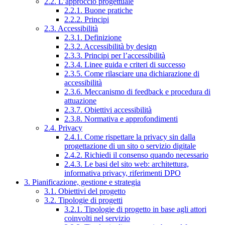
2.2. L’approccio progettuale
2.2.1. Buone pratiche
2.2.2. Principi
2.3. Accessibilità
2.3.1. Definizione
2.3.2. Accessibilità by design
2.3.3. Principi per l’accessibilità
2.3.4. Linee guida e criteri di successo
2.3.5. Come rilasciare una dichiarazione di
accessibilità
2.3.6. Meccanismo di feedback e procedura di
attuazione
2.3.7. Obiettivi accessibilità
2.3.8. Normativa e approfondimenti
2.4. Privacy
2.4.1. Come rispettare la privacy sin dalla
progettazione di un sito o servizio digitale
2.4.2. Richiedi il consenso quando necessario
2.4.3. Le basi del sito web: architettura,
informativa privacy, riferimenti DPO
3. Pianificazione, gestione e strategia
3.1. Obiettivi del progetto
3.2. Tipologie di progetti
3.2.1. Tipologie di progetto in base agli attori
coinvolti nel servizio