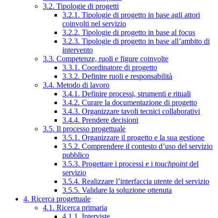
3.2. Tipologie di progetti
3.2.1. Tipologie di progetto in base agli attori
coinvolti nel servizio
3.2.2. Tipologie di progetto in base al focus
3.2.3. Tipologie di progetto in base all’ambito di
intervento
3.3. Competenze, ruoli e figure coinvolte
3.3.1. Coordinatore di progetto
3.3.2. Definire ruoli e responsabilità
3.4. Metodo di lavoro
3.4.1. Definire processi, strumenti e rituali
3.4.2. Curare la documentazione di progetto
3.4.3. Organizzare tavoli tecnici collaborativi
3.4.4. Prendere decisioni
3.5. Il processo progettuale
3.5.1. Organizzare il progetto e la sua gestione
3.5.2. Comprendere il contesto d’uso del servizio
pubblico
3.5.3. Progettare i processi e i
touchpoint
del
servizio
3.5.4. Realizzare l’interfaccia utente del servizio
3.5.5. Validare la soluzione ottenuta
4. Ricerca progettuale
4.1. Ricerca primaria
4.1.1. Interviste