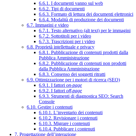
6.6.1. I documenti vanno sul web
6.6.2. Tipi di documenti
6.6.3. Formato di lettura dei documenti elettronici
6.6.4. Modalità di produzione dei documenti
6.7. Immagini e video
6.7.1. Testo alternativo (alt text) per le immagini
6.7.2. Sottotitoli per i video
6.7.3. Trascrizioni per i video
6.8. Proprietà intellettuale e privacy
6.8.1. Pubblicazione di contenuti prodotti dalla
Pubblica Amministrazione
6.8.2. Pubblicazione di contenuti non prodotti
dalla Pubblica Amministrazione
6.8.3. Consenso dei soggetti ritratti
6.9. Ottimizzazione per i motori di ricerca (SEO)
6.9.1. I fattori
on-page
6.9.2. I fattori
off-page
6.9.3. Strumenti di diagnostica SEO: Search
Console
6.10. Gestire i contenuti
6.10.1. L’inventario dei contenuti
6.10.2. Revisionare i contenuti
6.10.3. Migrare i contenuti
6.10.4. Pubblicare i contenuti
7. Progettazione dell’interazione