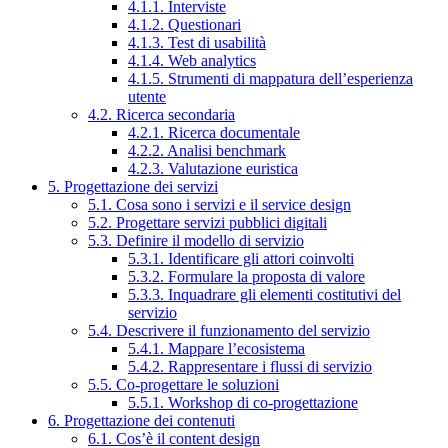
4.1.1. Interviste
4.1.2. Questionari
4.1.3. Test di usabilità
4.1.4. Web analytics
4.1.5. Strumenti di mappatura dell’esperienza
utente
4.2. Ricerca secondaria
4.2.1. Ricerca documentale
4.2.2. Analisi benchmark
4.2.3. Valutazione euristica
5. Progettazione dei servizi
5.1. Cosa sono i servizi e il service design
5.2. Progettare servizi pubblici digitali
5.3. Definire il modello di servizio
5.3.1. Identificare gli attori coinvolti
5.3.2. Formulare la proposta di valore
5.3.3. Inquadrare gli elementi costitutivi del
servizio
5.4. Descrivere il funzionamento del servizio
5.4.1. Mappare l’ecosistema
5.4.2. Rappresentare i flussi di servizio
5.5. Co-progettare le soluzioni
5.5.1. Workshop di co-progettazione
6. Progettazione dei contenuti
6.1. Cos’è il content design