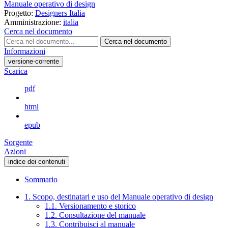
Manuale operativo di design
Progetto:
Designers Italia
Amministrazione:
italia
Cerca nel documento
Cerca nel documento
Informazioni
versione-corrente
Scarica
pdf
html
epub
Sorgente
Azioni
indice dei contenuti
Sommario
1. Scopo, destinatari e uso del Manuale operativo di design
1.1. Versionamento e storico
1.2. Consultazione del manuale
1.3. Contribuisci al manuale