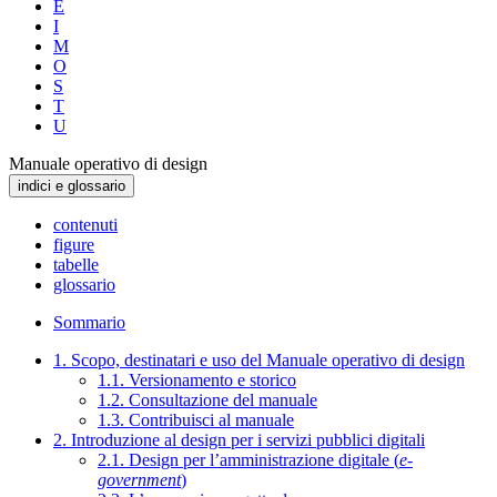
E
I
M
O
S
T
U
Manuale operativo di design
indici e glossario
contenuti
figure
tabelle
glossario
Sommario
1. Scopo, destinatari e uso del Manuale operativo di design
1.1. Versionamento e storico
1.2. Consultazione del manuale
1.3. Contribuisci al manuale
2. Introduzione al design per i servizi pubblici digitali
2.1. Design per l’amministrazione digitale (
e-
government
)