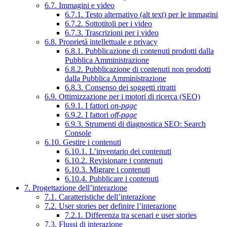
6.7. Immagini e video
6.7.1. Testo alternativo (alt text) per le immagini
6.7.2. Sottotitoli per i video
6.7.3. Trascrizioni per i video
6.8. Proprietà intellettuale e privacy
6.8.1. Pubblicazione di contenuti prodotti dalla
Pubblica Amministrazione
6.8.2. Pubblicazione di contenuti non prodotti
dalla Pubblica Amministrazione
6.8.3. Consenso dei soggetti ritratti
6.9. Ottimizzazione per i motori di ricerca (SEO)
6.9.1. I fattori
on-page
6.9.2. I fattori
off-page
6.9.3. Strumenti di diagnostica SEO: Search
Console
6.10. Gestire i contenuti
6.10.1. L’inventario dei contenuti
6.10.2. Revisionare i contenuti
6.10.3. Migrare i contenuti
6.10.4. Pubblicare i contenuti
7. Progettazione dell’interazione
7.1. Caratteristiche dell’interazione
7.2. User stories per definire l’interazione
7.2.1. Differenza tra scenari e user stories
7.3. Flussi di interazione