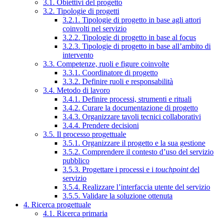
3.1. Obiettivi del progetto
3.2. Tipologie di progetti
3.2.1. Tipologie di progetto in base agli attori
coinvolti nel servizio
3.2.2. Tipologie di progetto in base al focus
3.2.3. Tipologie di progetto in base all’ambito di
intervento
3.3. Competenze, ruoli e figure coinvolte
3.3.1. Coordinatore di progetto
3.3.2. Definire ruoli e responsabilità
3.4. Metodo di lavoro
3.4.1. Definire processi, strumenti e rituali
3.4.2. Curare la documentazione di progetto
3.4.3. Organizzare tavoli tecnici collaborativi
3.4.4. Prendere decisioni
3.5. Il processo progettuale
3.5.1. Organizzare il progetto e la sua gestione
3.5.2. Comprendere il contesto d’uso del servizio
pubblico
3.5.3. Progettare i processi e i
touchpoint
del
servizio
3.5.4. Realizzare l’interfaccia utente del servizio
3.5.5. Validare la soluzione ottenuta
4. Ricerca progettuale
4.1. Ricerca primaria