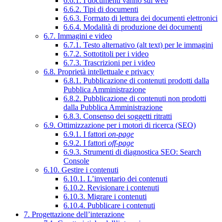
6.6.1. I documenti vanno sul web
6.6.2. Tipi di documenti
6.6.3. Formato di lettura dei documenti elettronici
6.6.4. Modalità di produzione dei documenti
6.7. Immagini e video
6.7.1. Testo alternativo (alt text) per le immagini
6.7.2. Sottotitoli per i video
6.7.3. Trascrizioni per i video
6.8. Proprietà intellettuale e privacy
6.8.1. Pubblicazione di contenuti prodotti dalla
Pubblica Amministrazione
6.8.2. Pubblicazione di contenuti non prodotti
dalla Pubblica Amministrazione
6.8.3. Consenso dei soggetti ritratti
6.9. Ottimizzazione per i motori di ricerca (SEO)
6.9.1. I fattori
on-page
6.9.2. I fattori
off-page
6.9.3. Strumenti di diagnostica SEO: Search
Console
6.10. Gestire i contenuti
6.10.1. L’inventario dei contenuti
6.10.2. Revisionare i contenuti
6.10.3. Migrare i contenuti
6.10.4. Pubblicare i contenuti
7. Progettazione dell’interazione