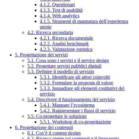
4.1.2. Questionari
4.1.3. Test di usabilità
4.1.4. Web analytics
4.1.5. Strumenti di mappatura dell’esperienza
utente
4.2. Ricerca secondaria
4.2.1. Ricerca documentale
4.2.2. Analisi benchmark
4.2.3. Valutazione euristica
5. Progettazione dei servizi
5.1. Cosa sono i servizi e il service design
5.2. Progettare servizi pubblici digitali
5.3. Definire il modello di servizio
5.3.1. Identificare gli attori coinvolti
5.3.2. Formulare la proposta di valore
5.3.3. Inquadrare gli elementi costitutivi del
servizio
5.4. Descrivere il funzionamento del servizio
5.4.1. Mappare l’ecosistema
5.4.2. Rappresentare i flussi di servizio
5.5. Co-progettare le soluzioni
5.5.1. Workshop di co-progettazione
6. Progettazione dei contenuti
6.1. Cos’è il content design
6.2. Ricerca utente sui contenuti e il linguaggio