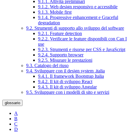
9.1.1. Attività preliminari
9.1.2. Web design responsivo e accessibile
9.1.3. Mobile first
9.1.4. Progressive enhancement e Graceful
degradation
9.2. Strumenti di supporto allo sviluppo del software
9.2.1. Feature detection
9.2.2. Verificare le feature disponibili con Can I
use
9.2.3. Strumenti e risorse per CSS e JavaScript
9.2.4. Supporto browser
9.2.5. Misurare le prestazioni
9.3. Catalogo del riuso
9.4. Sviluppare con il design system .italia
9.4.1. Il framework Bootstrap Italia
9.4.2. Il kit di sviluppo React
9.4.3. Il kit di sviluppo Angular
9.5. Sviluppare con i modelli di sito e servizi
glossario
A
B
C
D