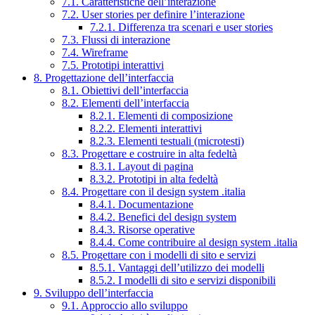
7.1. Caratteristiche dell’interazione
7.2. User stories per definire l’interazione
7.2.1. Differenza tra scenari e user stories
7.3. Flussi di interazione
7.4. Wireframe
7.5. Prototipi interattivi
8. Progettazione dell’interfaccia
8.1. Obiettivi dell’interfaccia
8.2. Elementi dell’interfaccia
8.2.1. Elementi di composizione
8.2.2. Elementi interattivi
8.2.3. Elementi testuali (microtesti)
8.3. Progettare e costruire in alta fedeltà
8.3.1. Layout di pagina
8.3.2. Prototipi in alta fedeltà
8.4. Progettare con il design system .italia
8.4.1. Documentazione
8.4.2. Benefici del design system
8.4.3. Risorse operative
8.4.4. Come contribuire al design system .italia
8.5. Progettare con i modelli di sito e servizi
8.5.1. Vantaggi dell’utilizzo dei modelli
8.5.2. I modelli di sito e servizi disponibili
9. Sviluppo dell’interfaccia
9.1. Approccio allo sviluppo