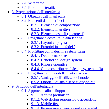
7.4. Wireframe
7.5. Prototipi interattivi
8. Progettazione dell’interfaccia
8.1. Obiettivi dell’interfaccia
8.2. Elementi dell’interfaccia
8.2.1. Elementi di composizione
8.2.2. Elementi interattivi
8.2.3. Elementi testuali (microtesti)
8.3. Progettare e costruire in alta fedeltà
8.3.1. Layout di pagina
8.3.2. Prototipi in alta fedeltà
8.4. Progettare con il design system .italia
8.4.1. Documentazione
8.4.2. Benefici del design system
8.4.3. Risorse operative
8.4.4. Come contribuire al design system .italia
8.5. Progettare con i modelli di sito e servizi
8.5.1. Vantaggi dell’utilizzo dei modelli
8.5.2. I modelli di sito e servizi disponibili
9. Sviluppo dell’interfaccia
9.1. Approccio allo sviluppo
9.1.1. Attività preliminari
9.1.2. Web design responsivo e accessibile
9.1.3. Mobile first
9.1.4. Progressive enhancement e Graceful