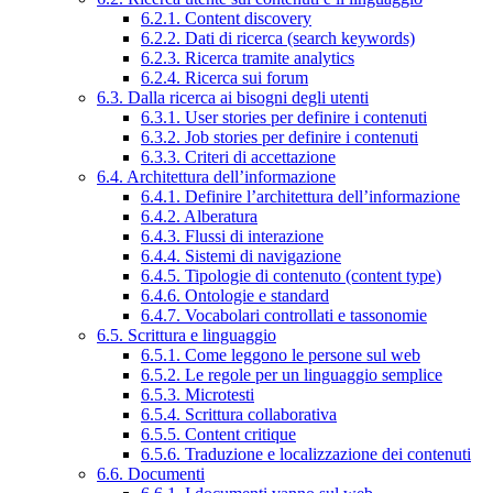
6.2.1. Content discovery
6.2.2. Dati di ricerca (search keywords)
6.2.3. Ricerca tramite analytics
6.2.4. Ricerca sui forum
6.3. Dalla ricerca ai bisogni degli utenti
6.3.1. User stories per definire i contenuti
6.3.2. Job stories per definire i contenuti
6.3.3. Criteri di accettazione
6.4. Architettura dell’informazione
6.4.1. Definire l’architettura dell’informazione
6.4.2. Alberatura
6.4.3. Flussi di interazione
6.4.4. Sistemi di navigazione
6.4.5. Tipologie di contenuto (content type)
6.4.6. Ontologie e standard
6.4.7. Vocabolari controllati e tassonomie
6.5. Scrittura e linguaggio
6.5.1. Come leggono le persone sul web
6.5.2. Le regole per un linguaggio semplice
6.5.3. Microtesti
6.5.4. Scrittura collaborativa
6.5.5. Content critique
6.5.6. Traduzione e localizzazione dei contenuti
6.6. Documenti