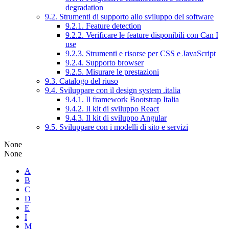
degradation
9.2. Strumenti di supporto allo sviluppo del software
9.2.1. Feature detection
9.2.2. Verificare le feature disponibili con Can I
use
9.2.3. Strumenti e risorse per CSS e JavaScript
9.2.4. Supporto browser
9.2.5. Misurare le prestazioni
9.3. Catalogo del riuso
9.4. Sviluppare con il design system .italia
9.4.1. Il framework Bootstrap Italia
9.4.2. Il kit di sviluppo React
9.4.3. Il kit di sviluppo Angular
9.5. Sviluppare con i modelli di sito e servizi
None
None
A
B
C
D
E
I
M