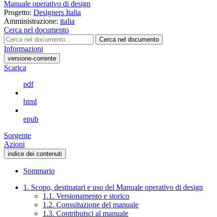
Manuale operativo di design
Progetto:
Designers Italia
Amministrazione:
italia
Cerca nel documento
Cerca nel documento
Informazioni
versione-corrente
Scarica
pdf
html
epub
Sorgente
Azioni
indice dei contenuti
Sommario
1. Scopo, destinatari e uso del Manuale operativo di design
1.1. Versionamento e storico
1.2. Consultazione del manuale
1.3. Contribuisci al manuale