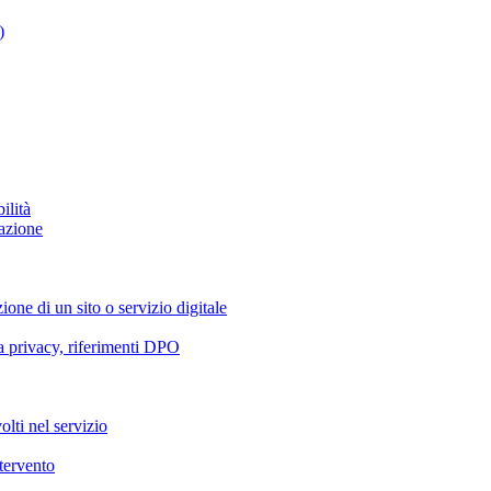
)
ilità
azione
ione di un sito o servizio digitale
va privacy, riferimenti DPO
olti nel servizio
ntervento