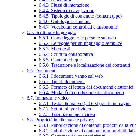
6.4.3. Flussi di interazione
6.4.4. Sistemi di navigazione
6.4.5. Tipologie di contenuto (content type)
6.4.6. Ontologie e standard
6.4.7. Vocabolari controllati e tassonomie
6.5. Scrittura e linguaggio
6.5.1. Come leggono le persone sul web
6.5.2. Le regole per un linguaggio semplice
6.5.3. Microtesti
6.5.4. Scrittura collaborativa
6.5.5. Content critique
6.5.6. Traduzione e localizzazione dei contenuti
6.6. Documenti
6.6.1. I documenti vanno sul web
6.6.2. Tipi di documenti
6.6.3. Formato di lettura dei documenti elettronici
6.6.4. Modalità di produzione dei documenti
6.7. Immagini e video
6.7.1. Testo alternativo (alt text) per le immagini
6.7.2. Sottotitoli per i video
6.7.3. Trascrizioni per i video
6.8. Proprietà intellettuale e privacy
6.8.1. Pubblicazione di contenuti prodotti dalla P
6.8.2. Pubblicazione di contenuti non prodotti dal