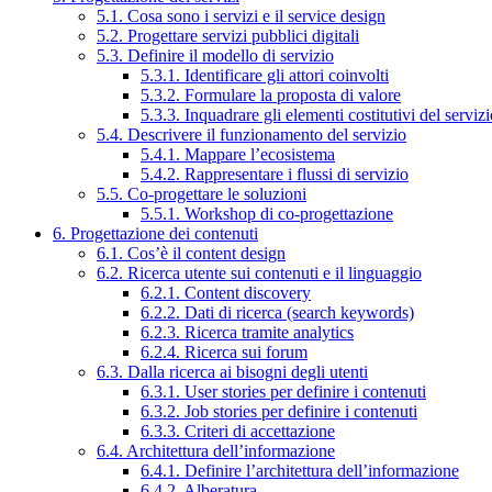
5.1. Cosa sono i servizi e il service design
5.2. Progettare servizi pubblici digitali
5.3. Definire il modello di servizio
5.3.1. Identificare gli attori coinvolti
5.3.2. Formulare la proposta di valore
5.3.3. Inquadrare gli elementi costitutivi del serviz
5.4. Descrivere il funzionamento del servizio
5.4.1. Mappare l’ecosistema
5.4.2. Rappresentare i flussi di servizio
5.5. Co-progettare le soluzioni
5.5.1. Workshop di co-progettazione
6. Progettazione dei contenuti
6.1. Cos’è il content design
6.2. Ricerca utente sui contenuti e il linguaggio
6.2.1. Content discovery
6.2.2. Dati di ricerca (search keywords)
6.2.3. Ricerca tramite analytics
6.2.4. Ricerca sui forum
6.3. Dalla ricerca ai bisogni degli utenti
6.3.1. User stories per definire i contenuti
6.3.2. Job stories per definire i contenuti
6.3.3. Criteri di accettazione
6.4. Architettura dell’informazione
6.4.1. Definire l’architettura dell’informazione
6.4.2. Alberatura