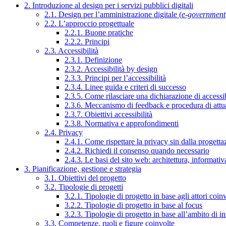
2. Introduzione al design per i servizi pubblici digitali
2.1. Design per l’amministrazione digitale (
e-government
2.2. L’approccio progettuale
2.2.1. Buone pratiche
2.2.2. Principi
2.3. Accessibilità
2.3.1. Definizione
2.3.2. Accessibilità by design
2.3.3. Principi per l’accessibilità
2.3.4. Linee guida e criteri di successo
2.3.5. Come rilasciare una dichiarazione di accessib
2.3.6. Meccanismo di feedback e procedura di attu
2.3.7. Obiettivi accessibilità
2.3.8. Normativa e approfondimenti
2.4. Privacy
2.4.1. Come rispettare la privacy sin dalla progettaz
2.4.2. Richiedi il consenso quando necessario
2.4.3. Le basi del sito web: architettura, informati
3. Pianificazione, gestione e strategia
3.1. Obiettivi del progetto
3.2. Tipologie di progetti
3.2.1. Tipologie di progetto in base agli attori coinv
3.2.2. Tipologie di progetto in base al focus
3.2.3. Tipologie di progetto in base all’ambito di i
3.3. Competenze, ruoli e figure coinvolte