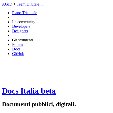
AGID
+
Team Digitale
Piano Triennale
Le community
Developers
Designers
Gli strumenti
Forum
Docs
GitHub
Docs Italia
beta
Documenti pubblici, digitali.