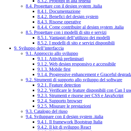
8.3.2. Prototipi in alta fedeltà
8.4. Progettare con il design system .italia
8.4.1. Documentazione
8.4.2. Benefici del design system
8.4.3. Risorse operative
8.4.4. Come contribuire al design system .italia
8.5. Progettare con i modelli di sito e servizi
8.5.1. Vantaggi dell’utilizzo dei modelli
8.5.2. I modelli di sito e servizi disponibili
9. Sviluppo dell’interfaccia
9.1. Approccio allo sviluppo
9.1.1. Attività preliminari
9.1.2. Web design responsivo e accessibile
9.1.3. Mobile first
9.1.4. Progressive enhancement e Graceful degrad
9.2. Strumenti di supporto allo sviluppo del software
9.2.1. Feature detection
9.2.2. Verificare le feature disponibili con Can I us
9.2.3. Strumenti e risorse per CSS e JavaScript
9.2.4. Supporto browser
9.2.5. Misurare le prestazioni
9.3. Catalogo del riuso
9.4. Sviluppare con il design system .italia
9.4.1. Il framework Bootstrap Italia
9.4.2. Il kit di sviluppo React