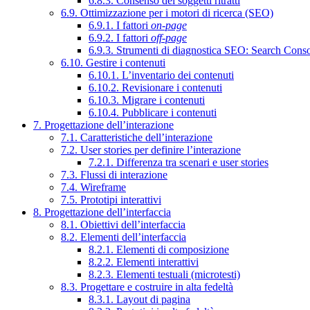
6.8.3. Consenso dei soggetti ritratti
6.9. Ottimizzazione per i motori di ricerca (SEO)
6.9.1. I fattori
on-page
6.9.2. I fattori
off-page
6.9.3. Strumenti di diagnostica SEO: Search Cons
6.10. Gestire i contenuti
6.10.1. L’inventario dei contenuti
6.10.2. Revisionare i contenuti
6.10.3. Migrare i contenuti
6.10.4. Pubblicare i contenuti
7. Progettazione dell’interazione
7.1. Caratteristiche dell’interazione
7.2. User stories per definire l’interazione
7.2.1. Differenza tra scenari e user stories
7.3. Flussi di interazione
7.4. Wireframe
7.5. Prototipi interattivi
8. Progettazione dell’interfaccia
8.1. Obiettivi dell’interfaccia
8.2. Elementi dell’interfaccia
8.2.1. Elementi di composizione
8.2.2. Elementi interattivi
8.2.3. Elementi testuali (microtesti)
8.3. Progettare e costruire in alta fedeltà
8.3.1. Layout di pagina