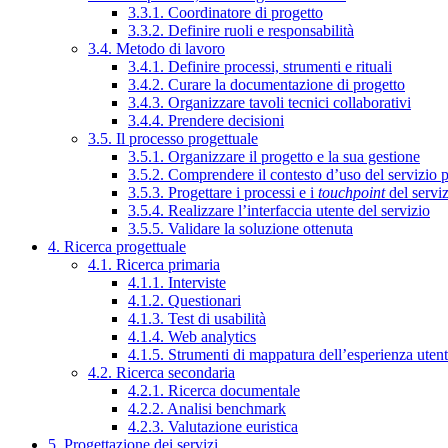
3.3.1. Coordinatore di progetto
3.3.2. Definire ruoli e responsabilità
3.4. Metodo di lavoro
3.4.1. Definire processi, strumenti e rituali
3.4.2. Curare la documentazione di progetto
3.4.3. Organizzare tavoli tecnici collaborativi
3.4.4. Prendere decisioni
3.5. Il processo progettuale
3.5.1. Organizzare il progetto e la sua gestione
3.5.2. Comprendere il contesto d’uso del servizio 
3.5.3. Progettare i processi e i
touchpoint
del servi
3.5.4. Realizzare l’interfaccia utente del servizio
3.5.5. Validare la soluzione ottenuta
4. Ricerca progettuale
4.1. Ricerca primaria
4.1.1. Interviste
4.1.2. Questionari
4.1.3. Test di usabilità
4.1.4. Web analytics
4.1.5. Strumenti di mappatura dell’esperienza uten
4.2. Ricerca secondaria
4.2.1. Ricerca documentale
4.2.2. Analisi benchmark
4.2.3. Valutazione euristica
5. Progettazione dei servizi