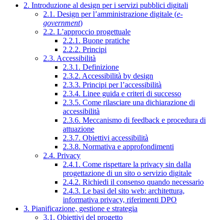
2. Introduzione al design per i servizi pubblici digitali
2.1. Design per l’amministrazione digitale (
e-
government
)
2.2. L’approccio progettuale
2.2.1. Buone pratiche
2.2.2. Principi
2.3. Accessibilità
2.3.1. Definizione
2.3.2. Accessibilità by design
2.3.3. Principi per l’accessibilità
2.3.4. Linee guida e criteri di successo
2.3.5. Come rilasciare una dichiarazione di
accessibilità
2.3.6. Meccanismo di feedback e procedura di
attuazione
2.3.7. Obiettivi accessibilità
2.3.8. Normativa e approfondimenti
2.4. Privacy
2.4.1. Come rispettare la privacy sin dalla
progettazione di un sito o servizio digitale
2.4.2. Richiedi il consenso quando necessario
2.4.3. Le basi del sito web: architettura,
informativa privacy, riferimenti DPO
3. Pianificazione, gestione e strategia
3.1. Obiettivi del progetto