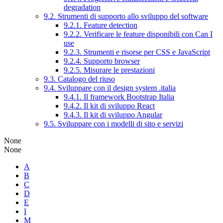
degradation
9.2. Strumenti di supporto allo sviluppo del software
9.2.1. Feature detection
9.2.2. Verificare le feature disponibili con Can I
use
9.2.3. Strumenti e risorse per CSS e JavaScript
9.2.4. Supporto browser
9.2.5. Misurare le prestazioni
9.3. Catalogo del riuso
9.4. Sviluppare con il design system .italia
9.4.1. Il framework Bootstrap Italia
9.4.2. Il kit di sviluppo React
9.4.3. Il kit di sviluppo Angular
9.5. Sviluppare con i modelli di sito e servizi
None
None
A
B
C
D
E
I
M