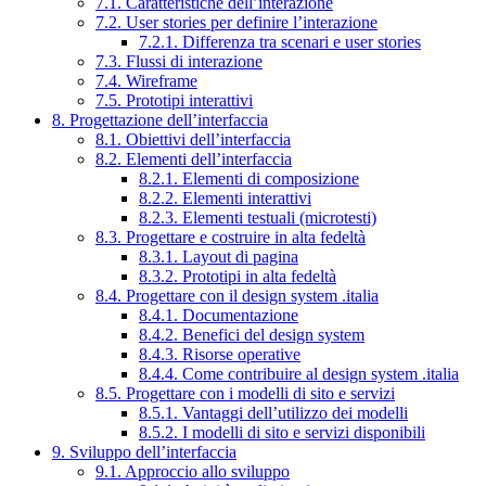
7.1. Caratteristiche dell’interazione
7.2. User stories per definire l’interazione
7.2.1. Differenza tra scenari e user stories
7.3. Flussi di interazione
7.4. Wireframe
7.5. Prototipi interattivi
8. Progettazione dell’interfaccia
8.1. Obiettivi dell’interfaccia
8.2. Elementi dell’interfaccia
8.2.1. Elementi di composizione
8.2.2. Elementi interattivi
8.2.3. Elementi testuali (microtesti)
8.3. Progettare e costruire in alta fedeltà
8.3.1. Layout di pagina
8.3.2. Prototipi in alta fedeltà
8.4. Progettare con il design system .italia
8.4.1. Documentazione
8.4.2. Benefici del design system
8.4.3. Risorse operative
8.4.4. Come contribuire al design system .italia
8.5. Progettare con i modelli di sito e servizi
8.5.1. Vantaggi dell’utilizzo dei modelli
8.5.2. I modelli di sito e servizi disponibili
9. Sviluppo dell’interfaccia
9.1. Approccio allo sviluppo