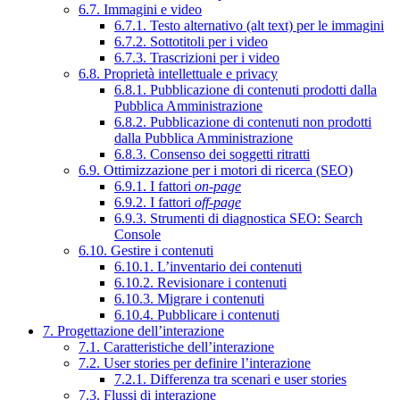
6.7. Immagini e video
6.7.1. Testo alternativo (alt text) per le immagini
6.7.2. Sottotitoli per i video
6.7.3. Trascrizioni per i video
6.8. Proprietà intellettuale e privacy
6.8.1. Pubblicazione di contenuti prodotti dalla
Pubblica Amministrazione
6.8.2. Pubblicazione di contenuti non prodotti
dalla Pubblica Amministrazione
6.8.3. Consenso dei soggetti ritratti
6.9. Ottimizzazione per i motori di ricerca (SEO)
6.9.1. I fattori
on-page
6.9.2. I fattori
off-page
6.9.3. Strumenti di diagnostica SEO: Search
Console
6.10. Gestire i contenuti
6.10.1. L’inventario dei contenuti
6.10.2. Revisionare i contenuti
6.10.3. Migrare i contenuti
6.10.4. Pubblicare i contenuti
7. Progettazione dell’interazione
7.1. Caratteristiche dell’interazione
7.2. User stories per definire l’interazione
7.2.1. Differenza tra scenari e user stories
7.3. Flussi di interazione