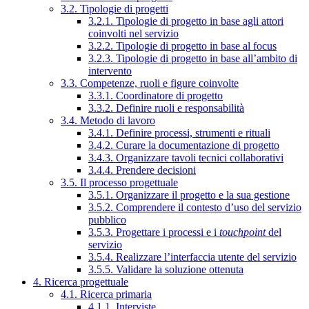
3.2. Tipologie di progetti
3.2.1. Tipologie di progetto in base agli attori
coinvolti nel servizio
3.2.2. Tipologie di progetto in base al focus
3.2.3. Tipologie di progetto in base all’ambito di
intervento
3.3. Competenze, ruoli e figure coinvolte
3.3.1. Coordinatore di progetto
3.3.2. Definire ruoli e responsabilità
3.4. Metodo di lavoro
3.4.1. Definire processi, strumenti e rituali
3.4.2. Curare la documentazione di progetto
3.4.3. Organizzare tavoli tecnici collaborativi
3.4.4. Prendere decisioni
3.5. Il processo progettuale
3.5.1. Organizzare il progetto e la sua gestione
3.5.2. Comprendere il contesto d’uso del servizio
pubblico
3.5.3. Progettare i processi e i
touchpoint
del
servizio
3.5.4. Realizzare l’interfaccia utente del servizio
3.5.5. Validare la soluzione ottenuta
4. Ricerca progettuale
4.1. Ricerca primaria
4.1.1. Interviste