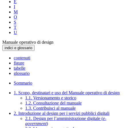
E
I
M
O
S
T
U
Manuale operativo di design
indici e glossario
contenuti
figure
tabelle
glossario
Sommario
1. Scopo, destinatari e uso del Manuale operativo di design
1.1. Versionamento e storico
1.2. Consultazione del manuale
1.3. Contribuisci al manuale
2. Introduzione al design per i servizi pubblici digitali
2.1. Design per l’amministrazione digitale (
e-
government
)