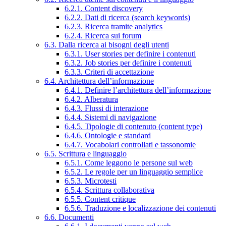
6.2.1. Content discovery
6.2.2. Dati di ricerca (search keywords)
6.2.3. Ricerca tramite analytics
6.2.4. Ricerca sui forum
6.3. Dalla ricerca ai bisogni degli utenti
6.3.1. User stories per definire i contenuti
6.3.2. Job stories per definire i contenuti
6.3.3. Criteri di accettazione
6.4. Architettura dell’informazione
6.4.1. Definire l’architettura dell’informazione
6.4.2. Alberatura
6.4.3. Flussi di interazione
6.4.4. Sistemi di navigazione
6.4.5. Tipologie di contenuto (content type)
6.4.6. Ontologie e standard
6.4.7. Vocabolari controllati e tassonomie
6.5. Scrittura e linguaggio
6.5.1. Come leggono le persone sul web
6.5.2. Le regole per un linguaggio semplice
6.5.3. Microtesti
6.5.4. Scrittura collaborativa
6.5.5. Content critique
6.5.6. Traduzione e localizzazione dei contenuti
6.6. Documenti