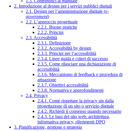
1.3. Contribuisci al manuale
2. Introduzione al design per i servizi pubblici digitali
2.1. Design per l’amministrazione digitale (
e-
government
)
2.2. L’approccio progettuale
2.2.1. Buone pratiche
2.2.2. Principi
2.3. Accessibilità
2.3.1. Definizione
2.3.2. Accessibilità by design
2.3.3. Principi per l’accessibilità
2.3.4. Linee guida e criteri di successo
2.3.5. Come rilasciare una dichiarazione di
accessibilità
2.3.6. Meccanismo di feedback e procedura di
attuazione
2.3.7. Obiettivi accessibilità
2.3.8. Normativa e approfondimenti
2.4. Privacy
2.4.1. Come rispettare la privacy sin dalla
progettazione di un sito o servizio digitale
2.4.2. Richiedi il consenso quando necessario
2.4.3. Le basi del sito web: architettura,
informativa privacy, riferimenti DPO
3. Pianificazione, gestione e strategia