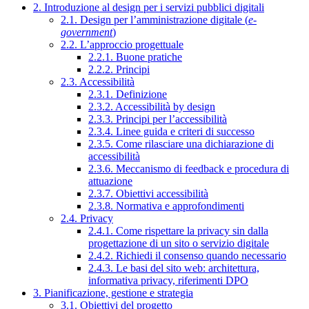
2. Introduzione al design per i servizi pubblici digitali
2.1. Design per l’amministrazione digitale (
e-
government
)
2.2. L’approccio progettuale
2.2.1. Buone pratiche
2.2.2. Principi
2.3. Accessibilità
2.3.1. Definizione
2.3.2. Accessibilità by design
2.3.3. Principi per l’accessibilità
2.3.4. Linee guida e criteri di successo
2.3.5. Come rilasciare una dichiarazione di
accessibilità
2.3.6. Meccanismo di feedback e procedura di
attuazione
2.3.7. Obiettivi accessibilità
2.3.8. Normativa e approfondimenti
2.4. Privacy
2.4.1. Come rispettare la privacy sin dalla
progettazione di un sito o servizio digitale
2.4.2. Richiedi il consenso quando necessario
2.4.3. Le basi del sito web: architettura,
informativa privacy, riferimenti DPO
3. Pianificazione, gestione e strategia
3.1. Obiettivi del progetto