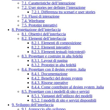
7.1. Caratteristiche dell’interazione
7.2. User stories per definire l’interazione
7.2.1. Differenza tra scenari e user stories
7.3. Flussi di interazione
7.4. Wireframe
7.5. Prototipi interattivi
8. Progettazione dell’interfaccia
8.1. Obiettivi dell’interfaccia
8.2. Elementi dell’interfaccia
8.2.1. Elementi di composizione
8.2.2. Elementi interattivi
8.2.3. Elementi testuali (microtesti)
8.3. Progettare e costruire in alta fedeltà
8.3.1. Layout di pagina
8.3.2. Prototipi in alta fedeltà
8.4. Progettare con il design system .italia
8.4.1. Documentazione
8.4.2. Benefici del design system
8.4.3. Risorse operative
8.4.4. Come contribuire al design system .italia
8.5. Progettare con i modelli di sito e servizi
8.5.1. Vantaggi dell’utilizzo dei modelli
8.5.2. I modelli di sito e servizi disponibili
9. Sviluppo dell’interfaccia
9.1. Approccio allo sviluppo