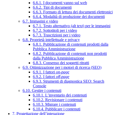
6.6.1. I documenti vanno sul web
6.6.2. Tipi di documenti
6.6.3. Formato di lettura dei documenti elettronici
6.6.4. Modalità di produzione dei documenti
6.7. Immagini e video
6.7.1. Testo alternativo (alt text) per le immagini
6.7.2. Sottotitoli per i video
6.7.3. Trascrizioni per i video
6.8. Proprietà intellettuale e privacy
6.8.1. Pubblicazione di contenuti prodotti dalla
Pubblica Amministrazione
6.8.2. Pubblicazione di contenuti non prodotti
dalla Pubblica Amministrazione
6.8.3. Consenso dei soggetti ritratti
6.9. Ottimizzazione per i motori di ricerca (SEO)
6.9.1. I fattori
on-page
6.9.2. I fattori
off-page
6.9.3. Strumenti di diagnostica SEO: Search
Console
6.10. Gestire i contenuti
6.10.1. L’inventario dei contenuti
6.10.2. Revisionare i contenuti
6.10.3. Migrare i contenuti
6.10.4. Pubblicare i contenuti
7. Progettazione dell’interazione