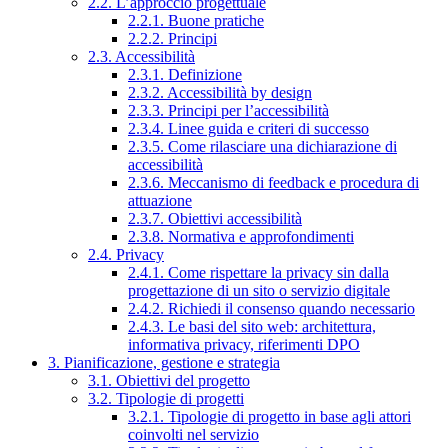
2.2. L’approccio progettuale
2.2.1. Buone pratiche
2.2.2. Principi
2.3. Accessibilità
2.3.1. Definizione
2.3.2. Accessibilità by design
2.3.3. Principi per l’accessibilità
2.3.4. Linee guida e criteri di successo
2.3.5. Come rilasciare una dichiarazione di
accessibilità
2.3.6. Meccanismo di feedback e procedura di
attuazione
2.3.7. Obiettivi accessibilità
2.3.8. Normativa e approfondimenti
2.4. Privacy
2.4.1. Come rispettare la privacy sin dalla
progettazione di un sito o servizio digitale
2.4.2. Richiedi il consenso quando necessario
2.4.3. Le basi del sito web: architettura,
informativa privacy, riferimenti DPO
3. Pianificazione, gestione e strategia
3.1. Obiettivi del progetto
3.2. Tipologie di progetti
3.2.1. Tipologie di progetto in base agli attori
coinvolti nel servizio