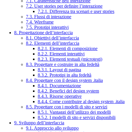
7.1. Caratteristiche dell’interazione
7.2. User stories per definire l’interazione
7.2.1. Differenza tra scenari e user stories
7.3. Flussi di interazione
7.4. Wireframe
7.5. Prototipi interattivi
8. Progettazione dell’interfaccia
8.1. Obiettivi dell’interfaccia
8.2. Elementi dell’interfaccia
8.2.1. Elementi di composizione
8.2.2. Elementi interattivi
8.2.3. Elementi testuali (microtesti)
8.3. Progettare e costruire in alta fedeltà
8.3.1. Layout di pagina
8.3.2. Prototipi in alta fedeltà
8.4. Progettare con il design system .italia
8.4.1. Documentazione
8.4.2. Benefici del design system
8.4.3. Risorse operative
8.4.4. Come contribuire al design system .italia
8.5. Progettare con i modelli di sito e servizi
8.5.1. Vantaggi dell’utilizzo dei modelli
8.5.2. I modelli di sito e servizi disponibili
9. Sviluppo dell’interfaccia
9.1. Approccio allo sviluppo