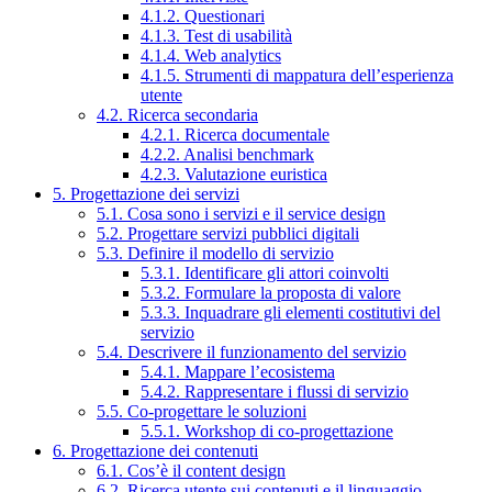
4.1.2. Questionari
4.1.3. Test di usabilità
4.1.4. Web analytics
4.1.5. Strumenti di mappatura dell’esperienza
utente
4.2. Ricerca secondaria
4.2.1. Ricerca documentale
4.2.2. Analisi benchmark
4.2.3. Valutazione euristica
5. Progettazione dei servizi
5.1. Cosa sono i servizi e il service design
5.2. Progettare servizi pubblici digitali
5.3. Definire il modello di servizio
5.3.1. Identificare gli attori coinvolti
5.3.2. Formulare la proposta di valore
5.3.3. Inquadrare gli elementi costitutivi del
servizio
5.4. Descrivere il funzionamento del servizio
5.4.1. Mappare l’ecosistema
5.4.2. Rappresentare i flussi di servizio
5.5. Co-progettare le soluzioni
5.5.1. Workshop di co-progettazione
6. Progettazione dei contenuti
6.1. Cos’è il content design
6.2. Ricerca utente sui contenuti e il linguaggio