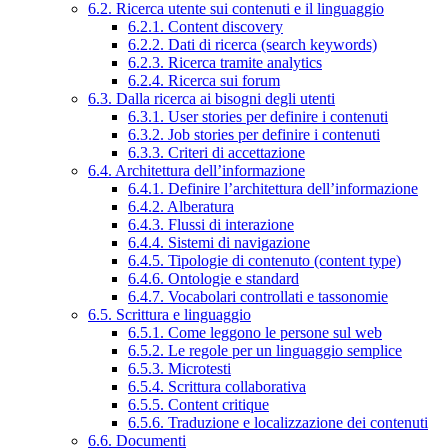
6.2. Ricerca utente sui contenuti e il linguaggio
6.2.1. Content discovery
6.2.2. Dati di ricerca (search keywords)
6.2.3. Ricerca tramite analytics
6.2.4. Ricerca sui forum
6.3. Dalla ricerca ai bisogni degli utenti
6.3.1. User stories per definire i contenuti
6.3.2. Job stories per definire i contenuti
6.3.3. Criteri di accettazione
6.4. Architettura dell’informazione
6.4.1. Definire l’architettura dell’informazione
6.4.2. Alberatura
6.4.3. Flussi di interazione
6.4.4. Sistemi di navigazione
6.4.5. Tipologie di contenuto (content type)
6.4.6. Ontologie e standard
6.4.7. Vocabolari controllati e tassonomie
6.5. Scrittura e linguaggio
6.5.1. Come leggono le persone sul web
6.5.2. Le regole per un linguaggio semplice
6.5.3. Microtesti
6.5.4. Scrittura collaborativa
6.5.5. Content critique
6.5.6. Traduzione e localizzazione dei contenuti
6.6. Documenti