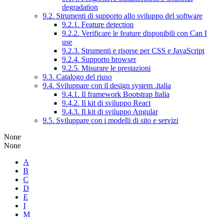
degradation
9.2. Strumenti di supporto allo sviluppo del software
9.2.1. Feature detection
9.2.2. Verificare le feature disponibili con Can I
use
9.2.3. Strumenti e risorse per CSS e JavaScript
9.2.4. Supporto browser
9.2.5. Misurare le prestazioni
9.3. Catalogo del riuso
9.4. Sviluppare con il design system .italia
9.4.1. Il framework Bootstrap Italia
9.4.2. Il kit di sviluppo React
9.4.3. Il kit di sviluppo Angular
9.5. Sviluppare con i modelli di sito e servizi
None
None
A
B
C
D
E
I
M