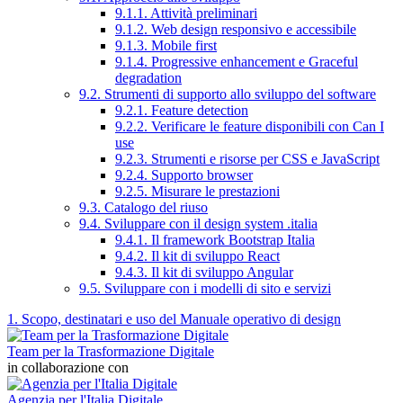
9.1.1. Attività preliminari
9.1.2. Web design responsivo e accessibile
9.1.3. Mobile first
9.1.4. Progressive enhancement e Graceful
degradation
9.2. Strumenti di supporto allo sviluppo del software
9.2.1. Feature detection
9.2.2. Verificare le feature disponibili con Can I
use
9.2.3. Strumenti e risorse per CSS e JavaScript
9.2.4. Supporto browser
9.2.5. Misurare le prestazioni
9.3. Catalogo del riuso
9.4. Sviluppare con il design system .italia
9.4.1. Il framework Bootstrap Italia
9.4.2. Il kit di sviluppo React
9.4.3. Il kit di sviluppo Angular
9.5. Sviluppare con i modelli di sito e servizi
1. Scopo, destinatari e uso del Manuale operativo di design
Team per la Trasformazione Digitale
in collaborazione con
Agenzia per l'Italia Digitale