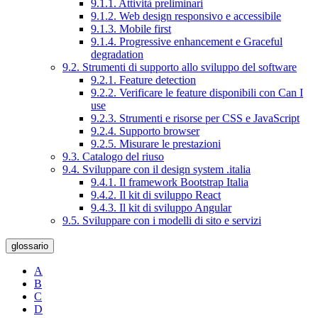
9.1.1. Attività preliminari
9.1.2. Web design responsivo e accessibile
9.1.3. Mobile first
9.1.4. Progressive enhancement e Graceful
degradation
9.2. Strumenti di supporto allo sviluppo del software
9.2.1. Feature detection
9.2.2. Verificare le feature disponibili con Can I
use
9.2.3. Strumenti e risorse per CSS e JavaScript
9.2.4. Supporto browser
9.2.5. Misurare le prestazioni
9.3. Catalogo del riuso
9.4. Sviluppare con il design system .italia
9.4.1. Il framework Bootstrap Italia
9.4.2. Il kit di sviluppo React
9.4.3. Il kit di sviluppo Angular
9.5. Sviluppare con i modelli di sito e servizi
glossario
A
B
C
D