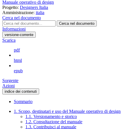
Manuale operativo di design
Progetto:
Designers Italia
Amministrazione:
italia
Cerca nel documento
Cerca nel documento
Informazioni
versione-corrente
Scarica
pdf
html
epub
Sorgente
Azioni
indice dei contenuti
Sommario
1. Scopo, destinatari e uso del Manuale operativo di design
1.1. Versionamento e storico
1.2. Consultazione del manuale
1.3. Contribuisci al manuale