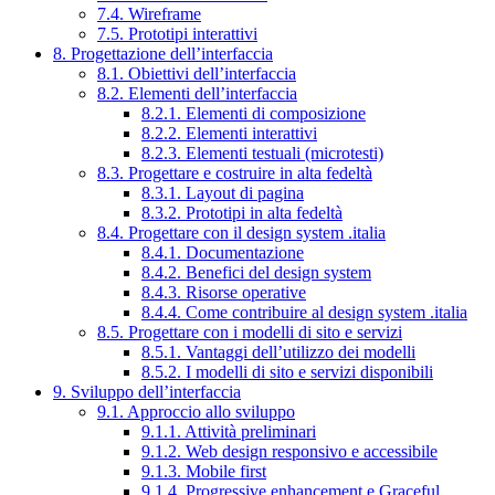
7.4. Wireframe
7.5. Prototipi interattivi
8. Progettazione dell’interfaccia
8.1. Obiettivi dell’interfaccia
8.2. Elementi dell’interfaccia
8.2.1. Elementi di composizione
8.2.2. Elementi interattivi
8.2.3. Elementi testuali (microtesti)
8.3. Progettare e costruire in alta fedeltà
8.3.1. Layout di pagina
8.3.2. Prototipi in alta fedeltà
8.4. Progettare con il design system .italia
8.4.1. Documentazione
8.4.2. Benefici del design system
8.4.3. Risorse operative
8.4.4. Come contribuire al design system .italia
8.5. Progettare con i modelli di sito e servizi
8.5.1. Vantaggi dell’utilizzo dei modelli
8.5.2. I modelli di sito e servizi disponibili
9. Sviluppo dell’interfaccia
9.1. Approccio allo sviluppo
9.1.1. Attività preliminari
9.1.2. Web design responsivo e accessibile
9.1.3. Mobile first
9.1.4. Progressive enhancement e Graceful