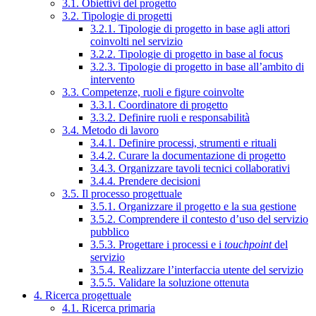
3.1. Obiettivi del progetto
3.2. Tipologie di progetti
3.2.1. Tipologie di progetto in base agli attori
coinvolti nel servizio
3.2.2. Tipologie di progetto in base al focus
3.2.3. Tipologie di progetto in base all’ambito di
intervento
3.3. Competenze, ruoli e figure coinvolte
3.3.1. Coordinatore di progetto
3.3.2. Definire ruoli e responsabilità
3.4. Metodo di lavoro
3.4.1. Definire processi, strumenti e rituali
3.4.2. Curare la documentazione di progetto
3.4.3. Organizzare tavoli tecnici collaborativi
3.4.4. Prendere decisioni
3.5. Il processo progettuale
3.5.1. Organizzare il progetto e la sua gestione
3.5.2. Comprendere il contesto d’uso del servizio
pubblico
3.5.3. Progettare i processi e i
touchpoint
del
servizio
3.5.4. Realizzare l’interfaccia utente del servizio
3.5.5. Validare la soluzione ottenuta
4. Ricerca progettuale
4.1. Ricerca primaria