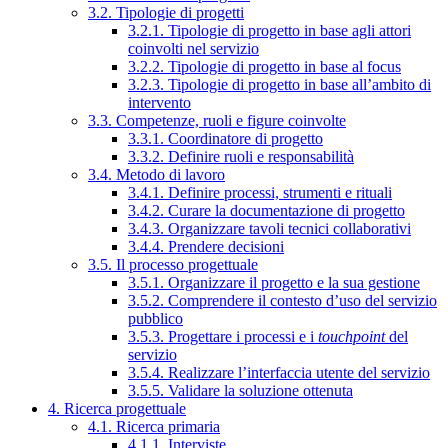
3.2. Tipologie di progetti
3.2.1. Tipologie di progetto in base agli attori
coinvolti nel servizio
3.2.2. Tipologie di progetto in base al focus
3.2.3. Tipologie di progetto in base all’ambito di
intervento
3.3. Competenze, ruoli e figure coinvolte
3.3.1. Coordinatore di progetto
3.3.2. Definire ruoli e responsabilità
3.4. Metodo di lavoro
3.4.1. Definire processi, strumenti e rituali
3.4.2. Curare la documentazione di progetto
3.4.3. Organizzare tavoli tecnici collaborativi
3.4.4. Prendere decisioni
3.5. Il processo progettuale
3.5.1. Organizzare il progetto e la sua gestione
3.5.2. Comprendere il contesto d’uso del servizio
pubblico
3.5.3. Progettare i processi e i
touchpoint
del
servizio
3.5.4. Realizzare l’interfaccia utente del servizio
3.5.5. Validare la soluzione ottenuta
4. Ricerca progettuale
4.1. Ricerca primaria
4.1.1. Interviste