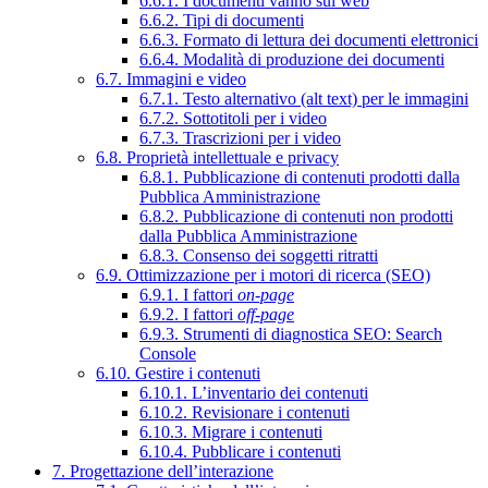
6.6.1. I documenti vanno sul web
6.6.2. Tipi di documenti
6.6.3. Formato di lettura dei documenti elettronici
6.6.4. Modalità di produzione dei documenti
6.7. Immagini e video
6.7.1. Testo alternativo (alt text) per le immagini
6.7.2. Sottotitoli per i video
6.7.3. Trascrizioni per i video
6.8. Proprietà intellettuale e privacy
6.8.1. Pubblicazione di contenuti prodotti dalla
Pubblica Amministrazione
6.8.2. Pubblicazione di contenuti non prodotti
dalla Pubblica Amministrazione
6.8.3. Consenso dei soggetti ritratti
6.9. Ottimizzazione per i motori di ricerca (SEO)
6.9.1. I fattori
on-page
6.9.2. I fattori
off-page
6.9.3. Strumenti di diagnostica SEO: Search
Console
6.10. Gestire i contenuti
6.10.1. L’inventario dei contenuti
6.10.2. Revisionare i contenuti
6.10.3. Migrare i contenuti
6.10.4. Pubblicare i contenuti
7. Progettazione dell’interazione