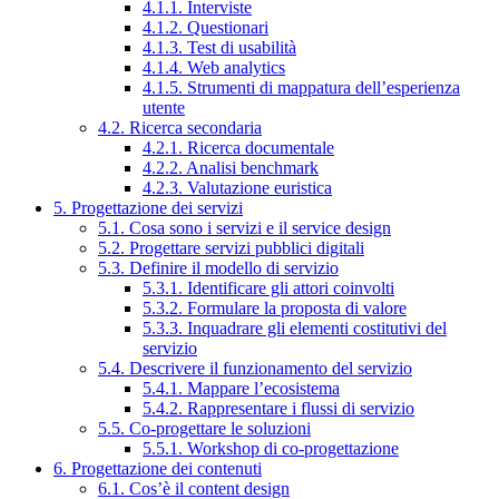
4.1.1. Interviste
4.1.2. Questionari
4.1.3. Test di usabilità
4.1.4. Web analytics
4.1.5. Strumenti di mappatura dell’esperienza
utente
4.2. Ricerca secondaria
4.2.1. Ricerca documentale
4.2.2. Analisi benchmark
4.2.3. Valutazione euristica
5. Progettazione dei servizi
5.1. Cosa sono i servizi e il service design
5.2. Progettare servizi pubblici digitali
5.3. Definire il modello di servizio
5.3.1. Identificare gli attori coinvolti
5.3.2. Formulare la proposta di valore
5.3.3. Inquadrare gli elementi costitutivi del
servizio
5.4. Descrivere il funzionamento del servizio
5.4.1. Mappare l’ecosistema
5.4.2. Rappresentare i flussi di servizio
5.5. Co-progettare le soluzioni
5.5.1. Workshop di co-progettazione
6. Progettazione dei contenuti
6.1. Cos’è il content design