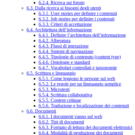
6.2.4. Ricerca sui forum
6.3. Dalla ricerca ai bisogni degli utenti
6.3.1. User stories per definire i contenuti
6.3.2. Job stories per definire i contenuti
6.3.3. Criteri di accettazione
6.4. Architettura dell’informazione
6.4.1. Definire l’architettura dell’informazione
6.4.2. Alberatura
6.4.3. Flussi di interazione
6.4.4. Sistemi di navigazione
6.4.5. Tipologie di contenuto (content type)
6.4.6. Ontologie e standard
6.4.7. Vocabolari controllati e tassonomie
6.5. Scrittura e linguaggio
6.5.1. Come leggono le persone sul web
6.5.2. Le regole per un linguaggio semplice
6.5.3. Microtesti
6.5.4. Scrittura collaborativa
6.5.5. Content critique
6.5.6. Traduzione e localizzazione dei contenuti
6.6. Documenti
6.6.1. I documenti vanno sul web
6.6.2. Tipi di documenti
6.6.3. Formato di lettura dei documenti elettronici
6.6.4. Modalità di produzione dei documenti