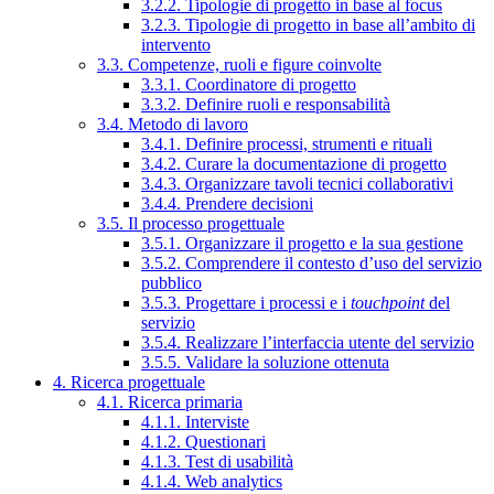
3.2.2. Tipologie di progetto in base al focus
3.2.3. Tipologie di progetto in base all’ambito di
intervento
3.3. Competenze, ruoli e figure coinvolte
3.3.1. Coordinatore di progetto
3.3.2. Definire ruoli e responsabilità
3.4. Metodo di lavoro
3.4.1. Definire processi, strumenti e rituali
3.4.2. Curare la documentazione di progetto
3.4.3. Organizzare tavoli tecnici collaborativi
3.4.4. Prendere decisioni
3.5. Il processo progettuale
3.5.1. Organizzare il progetto e la sua gestione
3.5.2. Comprendere il contesto d’uso del servizio
pubblico
3.5.3. Progettare i processi e i
touchpoint
del
servizio
3.5.4. Realizzare l’interfaccia utente del servizio
3.5.5. Validare la soluzione ottenuta
4. Ricerca progettuale
4.1. Ricerca primaria
4.1.1. Interviste
4.1.2. Questionari
4.1.3. Test di usabilità
4.1.4. Web analytics