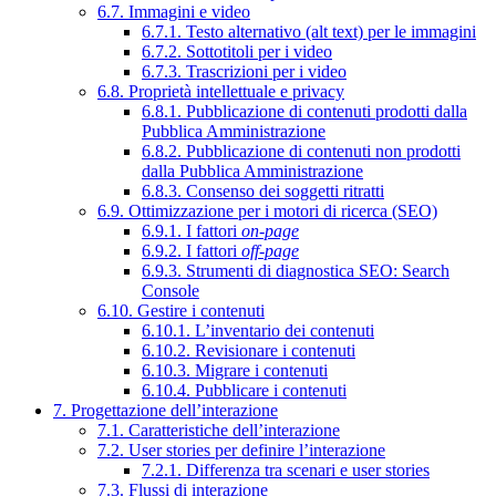
6.7. Immagini e video
6.7.1. Testo alternativo (alt text) per le immagini
6.7.2. Sottotitoli per i video
6.7.3. Trascrizioni per i video
6.8. Proprietà intellettuale e privacy
6.8.1. Pubblicazione di contenuti prodotti dalla
Pubblica Amministrazione
6.8.2. Pubblicazione di contenuti non prodotti
dalla Pubblica Amministrazione
6.8.3. Consenso dei soggetti ritratti
6.9. Ottimizzazione per i motori di ricerca (SEO)
6.9.1. I fattori
on-page
6.9.2. I fattori
off-page
6.9.3. Strumenti di diagnostica SEO: Search
Console
6.10. Gestire i contenuti
6.10.1. L’inventario dei contenuti
6.10.2. Revisionare i contenuti
6.10.3. Migrare i contenuti
6.10.4. Pubblicare i contenuti
7. Progettazione dell’interazione
7.1. Caratteristiche dell’interazione
7.2. User stories per definire l’interazione
7.2.1. Differenza tra scenari e user stories
7.3. Flussi di interazione