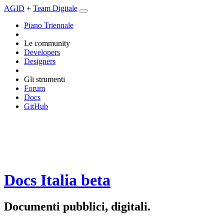
AGID
+
Team Digitale
Piano Triennale
Le community
Developers
Designers
Gli strumenti
Forum
Docs
GitHub
Docs Italia
beta
Documenti pubblici, digitali.