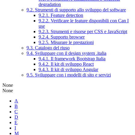
degradation
9.2. Strumenti di supporto allo sviluppo del software
9.2.1. Feature detection
9.2.2. Verificare le feature disponibili con Can I
use
9.2.3. Strumenti e risorse per CSS e JavaScript
9.2.4. Supporto browser
9.2.5. Misurare le prestazioni
9.3. Catalogo del riuso
9.4. Sviluppare con il design system .italia
9.4.1. Il framework Bootstrap Italia
9.4.2. Il kit di sviluppo React
9.4.3. Il kit di sviluppo Angular
9.5. Sviluppare con i modelli di sito e servizi
None
None
A
B
C
D
E
I
M