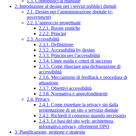
1.3. Contribuisci al manuale
2. Introduzione al design per i servizi pubblici digitali
2.1. Design per l’amministrazione digitale (
e-
government
)
2.2. L’approccio progettuale
2.2.1. Buone pratiche
2.2.2. Principi
2.3. Accessibilità
2.3.1. Definizione
2.3.2. Accessibilità by design
2.3.3. Principi per l’accessibilità
2.3.4. Linee guida e criteri di successo
2.3.5. Come rilasciare una dichiarazione di
accessibilità
2.3.6. Meccanismo di feedback e procedura di
attuazione
2.3.7. Obiettivi accessibilità
2.3.8. Normativa e approfondimenti
2.4. Privacy
2.4.1. Come rispettare la privacy sin dalla
progettazione di un sito o servizio digitale
2.4.2. Richiedi il consenso quando necessario
2.4.3. Le basi del sito web: architettura,
informativa privacy, riferimenti DPO
3. Pianificazione, gestione e strategia