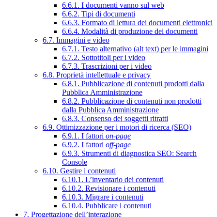
6.6.1. I documenti vanno sul web
6.6.2. Tipi di documenti
6.6.3. Formato di lettura dei documenti elettronici
6.6.4. Modalità di produzione dei documenti
6.7. Immagini e video
6.7.1. Testo alternativo (alt text) per le immagini
6.7.2. Sottotitoli per i video
6.7.3. Trascrizioni per i video
6.8. Proprietà intellettuale e privacy
6.8.1. Pubblicazione di contenuti prodotti dalla
Pubblica Amministrazione
6.8.2. Pubblicazione di contenuti non prodotti
dalla Pubblica Amministrazione
6.8.3. Consenso dei soggetti ritratti
6.9. Ottimizzazione per i motori di ricerca (SEO)
6.9.1. I fattori
on-page
6.9.2. I fattori
off-page
6.9.3. Strumenti di diagnostica SEO: Search
Console
6.10. Gestire i contenuti
6.10.1. L’inventario dei contenuti
6.10.2. Revisionare i contenuti
6.10.3. Migrare i contenuti
6.10.4. Pubblicare i contenuti
7. Progettazione dell’interazione