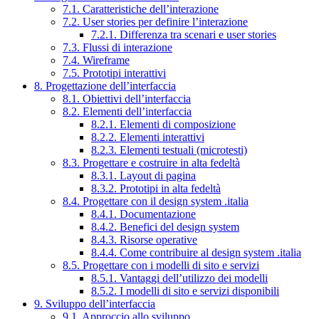
7.1. Caratteristiche dell’interazione
7.2. User stories per definire l’interazione
7.2.1. Differenza tra scenari e user stories
7.3. Flussi di interazione
7.4. Wireframe
7.5. Prototipi interattivi
8. Progettazione dell’interfaccia
8.1. Obiettivi dell’interfaccia
8.2. Elementi dell’interfaccia
8.2.1. Elementi di composizione
8.2.2. Elementi interattivi
8.2.3. Elementi testuali (microtesti)
8.3. Progettare e costruire in alta fedeltà
8.3.1. Layout di pagina
8.3.2. Prototipi in alta fedeltà
8.4. Progettare con il design system .italia
8.4.1. Documentazione
8.4.2. Benefici del design system
8.4.3. Risorse operative
8.4.4. Come contribuire al design system .italia
8.5. Progettare con i modelli di sito e servizi
8.5.1. Vantaggi dell’utilizzo dei modelli
8.5.2. I modelli di sito e servizi disponibili
9. Sviluppo dell’interfaccia
9.1. Approccio allo sviluppo