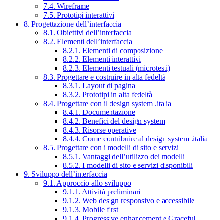
7.4. Wireframe
7.5. Prototipi interattivi
8. Progettazione dell’interfaccia
8.1. Obiettivi dell’interfaccia
8.2. Elementi dell’interfaccia
8.2.1. Elementi di composizione
8.2.2. Elementi interattivi
8.2.3. Elementi testuali (microtesti)
8.3. Progettare e costruire in alta fedeltà
8.3.1. Layout di pagina
8.3.2. Prototipi in alta fedeltà
8.4. Progettare con il design system .italia
8.4.1. Documentazione
8.4.2. Benefici del design system
8.4.3. Risorse operative
8.4.4. Come contribuire al design system .italia
8.5. Progettare con i modelli di sito e servizi
8.5.1. Vantaggi dell’utilizzo dei modelli
8.5.2. I modelli di sito e servizi disponibili
9. Sviluppo dell’interfaccia
9.1. Approccio allo sviluppo
9.1.1. Attività preliminari
9.1.2. Web design responsivo e accessibile
9.1.3. Mobile first
9.1.4. Progressive enhancement e Graceful