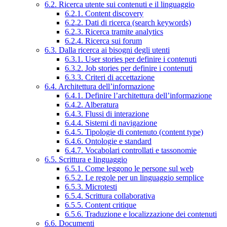
6.2. Ricerca utente sui contenuti e il linguaggio
6.2.1. Content discovery
6.2.2. Dati di ricerca (search keywords)
6.2.3. Ricerca tramite analytics
6.2.4. Ricerca sui forum
6.3. Dalla ricerca ai bisogni degli utenti
6.3.1. User stories per definire i contenuti
6.3.2. Job stories per definire i contenuti
6.3.3. Criteri di accettazione
6.4. Architettura dell’informazione
6.4.1. Definire l’architettura dell’informazione
6.4.2. Alberatura
6.4.3. Flussi di interazione
6.4.4. Sistemi di navigazione
6.4.5. Tipologie di contenuto (content type)
6.4.6. Ontologie e standard
6.4.7. Vocabolari controllati e tassonomie
6.5. Scrittura e linguaggio
6.5.1. Come leggono le persone sul web
6.5.2. Le regole per un linguaggio semplice
6.5.3. Microtesti
6.5.4. Scrittura collaborativa
6.5.5. Content critique
6.5.6. Traduzione e localizzazione dei contenuti
6.6. Documenti