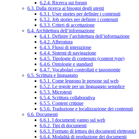
6.2.4. Ricerca sui forum
6.3. Dalla ricerca ai bisogni degli utenti
6.3.1. User stories per definire i contenuti
6.3.2. Job stories per definire i contenuti
6.3.3. Criteri di accettazione
6.4. Architettura dell’informazione
6.4.1. Definire l’architettura dell’informazione
6.4.2. Alberatura
6.4.3. Flussi di interazione
6.4.4. Sistemi di navigazione
6.4.5. Tipologie di contenuto (content type)
6.4.6. Ontologie e standard
6.4.7. Vocabolari controllati e tassonomie
6.5. Scrittura e linguaggio
6.5.1. Come leggono le persone sul web
6.5.2. Le regole per un linguaggio semplice
6.5.3. Microtesti
6.5.4. Scrittura collaborativa
6.5.5. Content critique
6.5.6. Traduzione e localizzazione dei contenuti
6.6. Documenti
6.6.1. I documenti vanno sul web
6.6.2. Tipi di documenti
6.6.3. Formato di lettura dei documenti elettronici
6.6.4. Modalità di produzione dei documenti