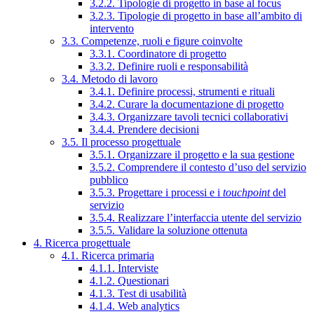
3.2.2. Tipologie di progetto in base al focus
3.2.3. Tipologie di progetto in base all’ambito di
intervento
3.3. Competenze, ruoli e figure coinvolte
3.3.1. Coordinatore di progetto
3.3.2. Definire ruoli e responsabilità
3.4. Metodo di lavoro
3.4.1. Definire processi, strumenti e rituali
3.4.2. Curare la documentazione di progetto
3.4.3. Organizzare tavoli tecnici collaborativi
3.4.4. Prendere decisioni
3.5. Il processo progettuale
3.5.1. Organizzare il progetto e la sua gestione
3.5.2. Comprendere il contesto d’uso del servizio
pubblico
3.5.3. Progettare i processi e i
touchpoint
del
servizio
3.5.4. Realizzare l’interfaccia utente del servizio
3.5.5. Validare la soluzione ottenuta
4. Ricerca progettuale
4.1. Ricerca primaria
4.1.1. Interviste
4.1.2. Questionari
4.1.3. Test di usabilità
4.1.4. Web analytics