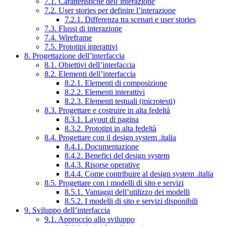
7.1. Caratteristiche dell’interazione
7.2. User stories per definire l’interazione
7.2.1. Differenza tra scenari e user stories
7.3. Flussi di interazione
7.4. Wireframe
7.5. Prototipi interattivi
8. Progettazione dell’interfaccia
8.1. Obiettivi dell’interfaccia
8.2. Elementi dell’interfaccia
8.2.1. Elementi di composizione
8.2.2. Elementi interattivi
8.2.3. Elementi testuali (microtesti)
8.3. Progettare e costruire in alta fedeltà
8.3.1. Layout di pagina
8.3.2. Prototipi in alta fedeltà
8.4. Progettare con il design system .italia
8.4.1. Documentazione
8.4.2. Benefici del design system
8.4.3. Risorse operative
8.4.4. Come contribuire al design system .italia
8.5. Progettare con i modelli di sito e servizi
8.5.1. Vantaggi dell’utilizzo dei modelli
8.5.2. I modelli di sito e servizi disponibili
9. Sviluppo dell’interfaccia
9.1. Approccio allo sviluppo