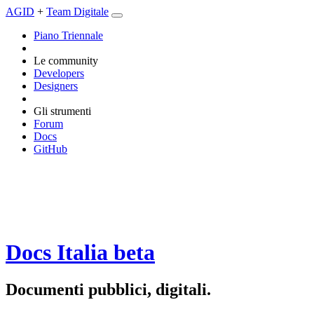
AGID
+
Team Digitale
Piano Triennale
Le community
Developers
Designers
Gli strumenti
Forum
Docs
GitHub
Docs Italia
beta
Documenti pubblici, digitali.