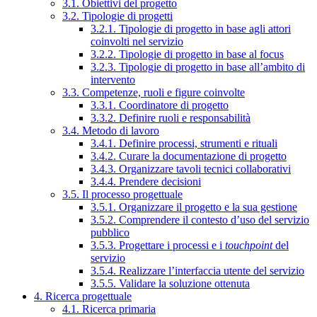
3.1. Obiettivi del progetto
3.2. Tipologie di progetti
3.2.1. Tipologie di progetto in base agli attori
coinvolti nel servizio
3.2.2. Tipologie di progetto in base al focus
3.2.3. Tipologie di progetto in base all’ambito di
intervento
3.3. Competenze, ruoli e figure coinvolte
3.3.1. Coordinatore di progetto
3.3.2. Definire ruoli e responsabilità
3.4. Metodo di lavoro
3.4.1. Definire processi, strumenti e rituali
3.4.2. Curare la documentazione di progetto
3.4.3. Organizzare tavoli tecnici collaborativi
3.4.4. Prendere decisioni
3.5. Il processo progettuale
3.5.1. Organizzare il progetto e la sua gestione
3.5.2. Comprendere il contesto d’uso del servizio
pubblico
3.5.3. Progettare i processi e i
touchpoint
del
servizio
3.5.4. Realizzare l’interfaccia utente del servizio
3.5.5. Validare la soluzione ottenuta
4. Ricerca progettuale
4.1. Ricerca primaria