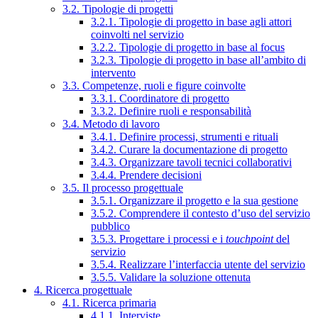
3.2. Tipologie di progetti
3.2.1. Tipologie di progetto in base agli attori
coinvolti nel servizio
3.2.2. Tipologie di progetto in base al focus
3.2.3. Tipologie di progetto in base all’ambito di
intervento
3.3. Competenze, ruoli e figure coinvolte
3.3.1. Coordinatore di progetto
3.3.2. Definire ruoli e responsabilità
3.4. Metodo di lavoro
3.4.1. Definire processi, strumenti e rituali
3.4.2. Curare la documentazione di progetto
3.4.3. Organizzare tavoli tecnici collaborativi
3.4.4. Prendere decisioni
3.5. Il processo progettuale
3.5.1. Organizzare il progetto e la sua gestione
3.5.2. Comprendere il contesto d’uso del servizio
pubblico
3.5.3. Progettare i processi e i
touchpoint
del
servizio
3.5.4. Realizzare l’interfaccia utente del servizio
3.5.5. Validare la soluzione ottenuta
4. Ricerca progettuale
4.1. Ricerca primaria
4.1.1. Interviste