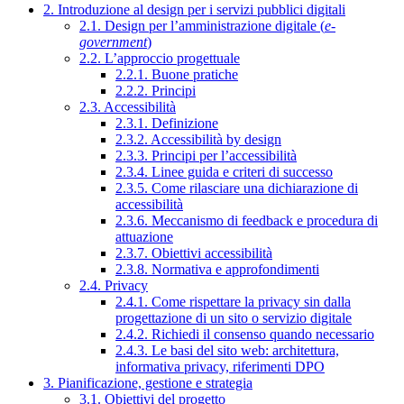
2. Introduzione al design per i servizi pubblici digitali
2.1. Design per l’amministrazione digitale (
e-
government
)
2.2. L’approccio progettuale
2.2.1. Buone pratiche
2.2.2. Principi
2.3. Accessibilità
2.3.1. Definizione
2.3.2. Accessibilità by design
2.3.3. Principi per l’accessibilità
2.3.4. Linee guida e criteri di successo
2.3.5. Come rilasciare una dichiarazione di
accessibilità
2.3.6. Meccanismo di feedback e procedura di
attuazione
2.3.7. Obiettivi accessibilità
2.3.8. Normativa e approfondimenti
2.4. Privacy
2.4.1. Come rispettare la privacy sin dalla
progettazione di un sito o servizio digitale
2.4.2. Richiedi il consenso quando necessario
2.4.3. Le basi del sito web: architettura,
informativa privacy, riferimenti DPO
3. Pianificazione, gestione e strategia
3.1. Obiettivi del progetto