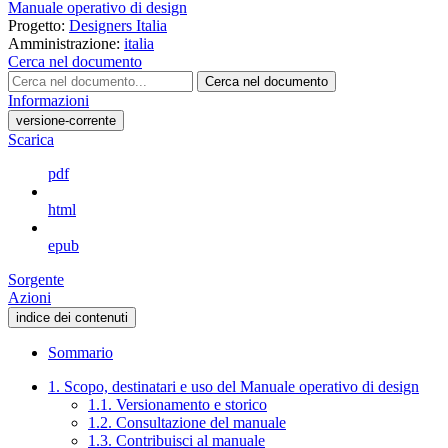
Manuale operativo di design
Progetto:
Designers Italia
Amministrazione:
italia
Cerca nel documento
Cerca nel documento
Informazioni
versione-corrente
Scarica
pdf
html
epub
Sorgente
Azioni
indice dei contenuti
Sommario
1. Scopo, destinatari e uso del Manuale operativo di design
1.1. Versionamento e storico
1.2. Consultazione del manuale
1.3. Contribuisci al manuale