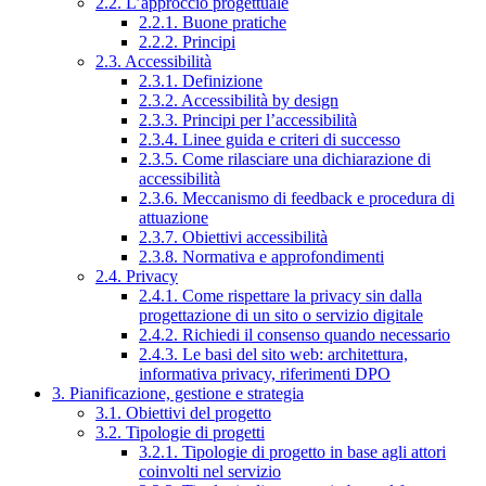
2.2. L’approccio progettuale
2.2.1. Buone pratiche
2.2.2. Principi
2.3. Accessibilità
2.3.1. Definizione
2.3.2. Accessibilità by design
2.3.3. Principi per l’accessibilità
2.3.4. Linee guida e criteri di successo
2.3.5. Come rilasciare una dichiarazione di
accessibilità
2.3.6. Meccanismo di feedback e procedura di
attuazione
2.3.7. Obiettivi accessibilità
2.3.8. Normativa e approfondimenti
2.4. Privacy
2.4.1. Come rispettare la privacy sin dalla
progettazione di un sito o servizio digitale
2.4.2. Richiedi il consenso quando necessario
2.4.3. Le basi del sito web: architettura,
informativa privacy, riferimenti DPO
3. Pianificazione, gestione e strategia
3.1. Obiettivi del progetto
3.2. Tipologie di progetti
3.2.1. Tipologie di progetto in base agli attori
coinvolti nel servizio