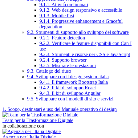
9.1.1. Attività preliminari
9.1.2. Web design responsivo e accessibile
9.1.3. Mobile first
9.1.4. Progressive enhancement e Graceful
degradation
9.2. Strumenti di supporto allo sviluppo del software
9.2.1. Feature detection
9.2.2. Verificare le feature disponibili con Can I
use
9.2.3. Strumenti e risorse per CSS e JavaScript
9.2.4. Supporto browser
9.2.5. Misurare le prestazioni
9.3. Catalogo del riuso
9.4. Sviluppare con il design system .italia
9.4.1. Il framework Bootstrap Italia
9.4.2. Il kit di sviluppo React
9.4.3. Il kit di sviluppo Angular
9.5. Sviluppare con i modelli di sito e servizi
1. Scopo, destinatari e uso del Manuale operativo di design
Team per la Trasformazione Digitale
in collaborazione con
Agenzia per l'Italia Digitale