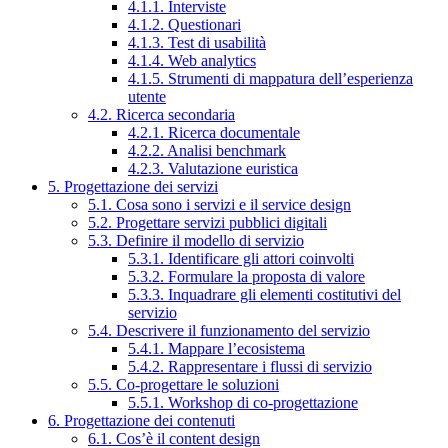
4.1.1. Interviste
4.1.2. Questionari
4.1.3. Test di usabilità
4.1.4. Web analytics
4.1.5. Strumenti di mappatura dell’esperienza
utente
4.2. Ricerca secondaria
4.2.1. Ricerca documentale
4.2.2. Analisi benchmark
4.2.3. Valutazione euristica
5. Progettazione dei servizi
5.1. Cosa sono i servizi e il service design
5.2. Progettare servizi pubblici digitali
5.3. Definire il modello di servizio
5.3.1. Identificare gli attori coinvolti
5.3.2. Formulare la proposta di valore
5.3.3. Inquadrare gli elementi costitutivi del
servizio
5.4. Descrivere il funzionamento del servizio
5.4.1. Mappare l’ecosistema
5.4.2. Rappresentare i flussi di servizio
5.5. Co-progettare le soluzioni
5.5.1. Workshop di co-progettazione
6. Progettazione dei contenuti
6.1. Cos’è il content design