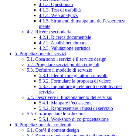
4.1.2. Questionari
4.1.3. Test di usabilità
4.1.4. Web analytics
4.1.5. Strumenti di mappatura dell’esperienza
utente
4.2. Ricerca secondaria
4.2.1. Ricerca documentale
4.2.2. Analisi benchmark
4.2.3. Valutazione euristica
5. Progettazione dei servizi
5.1. Cosa sono i servizi e il service design
5.2. Progettare servizi pubblici digitali
5.3. Definire il modello di servizio
5.3.1. Identificare gli attori coinvolti
5.3.2. Formulare la proposta di valore
5.3.3. Inquadrare gli elementi costitutivi del
servizio
5.4. Descrivere il funzionamento del servizio
5.4.1. Mappare l’ecosistema
5.4.2. Rappresentare i flussi di servizio
5.5. Co-progettare le soluzioni
5.5.1. Workshop di co-progettazione
6. Progettazione dei contenuti
6.1. Cos’è il content design
6.2. Ricerca utente sui contenuti e il linguaggio