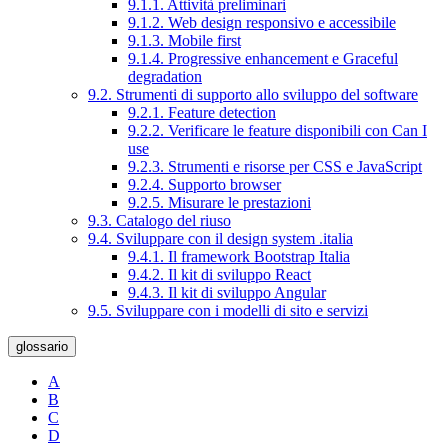
9.1.1. Attività preliminari
9.1.2. Web design responsivo e accessibile
9.1.3. Mobile first
9.1.4. Progressive enhancement e Graceful
degradation
9.2. Strumenti di supporto allo sviluppo del software
9.2.1. Feature detection
9.2.2. Verificare le feature disponibili con Can I
use
9.2.3. Strumenti e risorse per CSS e JavaScript
9.2.4. Supporto browser
9.2.5. Misurare le prestazioni
9.3. Catalogo del riuso
9.4. Sviluppare con il design system .italia
9.4.1. Il framework Bootstrap Italia
9.4.2. Il kit di sviluppo React
9.4.3. Il kit di sviluppo Angular
9.5. Sviluppare con i modelli di sito e servizi
glossario
A
B
C
D