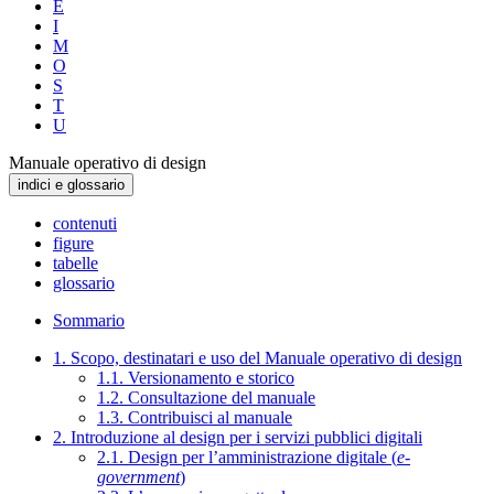
E
I
M
O
S
T
U
Manuale operativo di design
indici e glossario
contenuti
figure
tabelle
glossario
Sommario
1. Scopo, destinatari e uso del Manuale operativo di design
1.1. Versionamento e storico
1.2. Consultazione del manuale
1.3. Contribuisci al manuale
2. Introduzione al design per i servizi pubblici digitali
2.1. Design per l’amministrazione digitale (
e-
government
)