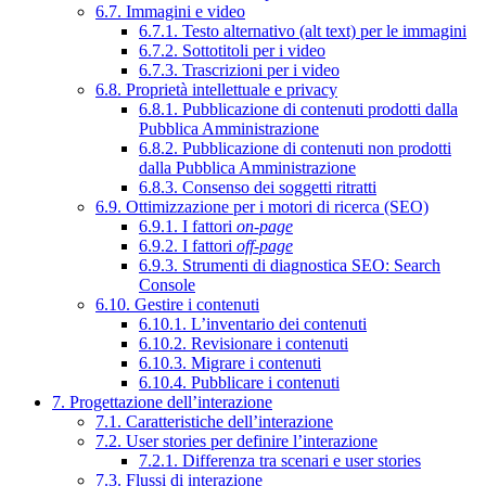
6.7. Immagini e video
6.7.1. Testo alternativo (alt text) per le immagini
6.7.2. Sottotitoli per i video
6.7.3. Trascrizioni per i video
6.8. Proprietà intellettuale e privacy
6.8.1. Pubblicazione di contenuti prodotti dalla
Pubblica Amministrazione
6.8.2. Pubblicazione di contenuti non prodotti
dalla Pubblica Amministrazione
6.8.3. Consenso dei soggetti ritratti
6.9. Ottimizzazione per i motori di ricerca (SEO)
6.9.1. I fattori
on-page
6.9.2. I fattori
off-page
6.9.3. Strumenti di diagnostica SEO: Search
Console
6.10. Gestire i contenuti
6.10.1. L’inventario dei contenuti
6.10.2. Revisionare i contenuti
6.10.3. Migrare i contenuti
6.10.4. Pubblicare i contenuti
7. Progettazione dell’interazione
7.1. Caratteristiche dell’interazione
7.2. User stories per definire l’interazione
7.2.1. Differenza tra scenari e user stories
7.3. Flussi di interazione