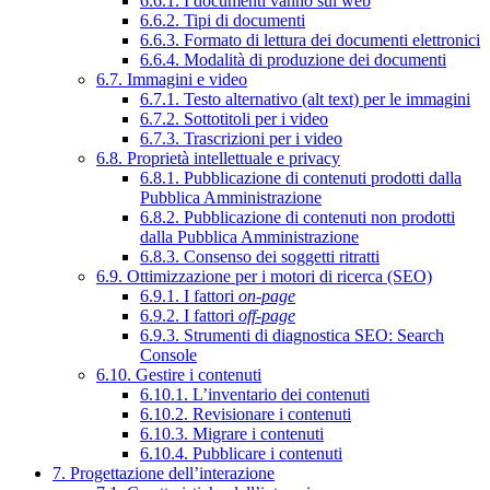
6.6.1. I documenti vanno sul web
6.6.2. Tipi di documenti
6.6.3. Formato di lettura dei documenti elettronici
6.6.4. Modalità di produzione dei documenti
6.7. Immagini e video
6.7.1. Testo alternativo (alt text) per le immagini
6.7.2. Sottotitoli per i video
6.7.3. Trascrizioni per i video
6.8. Proprietà intellettuale e privacy
6.8.1. Pubblicazione di contenuti prodotti dalla
Pubblica Amministrazione
6.8.2. Pubblicazione di contenuti non prodotti
dalla Pubblica Amministrazione
6.8.3. Consenso dei soggetti ritratti
6.9. Ottimizzazione per i motori di ricerca (SEO)
6.9.1. I fattori
on-page
6.9.2. I fattori
off-page
6.9.3. Strumenti di diagnostica SEO: Search
Console
6.10. Gestire i contenuti
6.10.1. L’inventario dei contenuti
6.10.2. Revisionare i contenuti
6.10.3. Migrare i contenuti
6.10.4. Pubblicare i contenuti
7. Progettazione dell’interazione