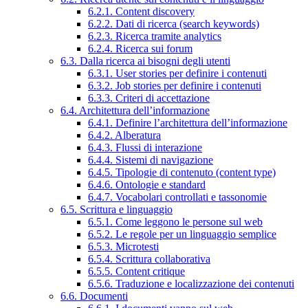
6.2.1. Content discovery
6.2.2. Dati di ricerca (search keywords)
6.2.3. Ricerca tramite analytics
6.2.4. Ricerca sui forum
6.3. Dalla ricerca ai bisogni degli utenti
6.3.1. User stories per definire i contenuti
6.3.2. Job stories per definire i contenuti
6.3.3. Criteri di accettazione
6.4. Architettura dell’informazione
6.4.1. Definire l’architettura dell’informazione
6.4.2. Alberatura
6.4.3. Flussi di interazione
6.4.4. Sistemi di navigazione
6.4.5. Tipologie di contenuto (content type)
6.4.6. Ontologie e standard
6.4.7. Vocabolari controllati e tassonomie
6.5. Scrittura e linguaggio
6.5.1. Come leggono le persone sul web
6.5.2. Le regole per un linguaggio semplice
6.5.3. Microtesti
6.5.4. Scrittura collaborativa
6.5.5. Content critique
6.5.6. Traduzione e localizzazione dei contenuti
6.6. Documenti