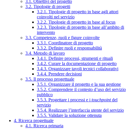
3.1. Obiettivi del progetto
3.2. Tipologie di progetti
3.2.1. Tipologie di progetto in base agli attori
coinvolti nel servizio
3.2.2. Tipologie di progetto in base al focus
3.2.3. Tipologie di progetto in base all’ambito di
intervento
3.3. Competenze, ruoli e figure coinvolte
3.3.1. Coordinatore di progetto
3.3.2. Definire ruoli e responsabilità
3.4. Metodo di lavoro
3.4.1. Definire processi, strumenti e rituali
3.4.2. Curare la documentazione di progetto
3.4.3. Organizzare tavoli tecnici collaborativi
3.4.4. Prendere decisioni
3.5. Il processo progettuale
3.5.1. Organizzare il progetto e la sua gestione
3.5.2. Comprendere il contesto d’uso del servizio
pubblico
3.5.3. Progettare i processi e i
touchpoint
del
servizio
3.5.4. Realizzare l’interfaccia utente del servizio
3.5.5. Validare la soluzione ottenuta
4. Ricerca progettuale
4.1. Ricerca primaria