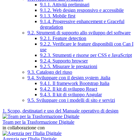
9.1.1. Attività preliminari
9.1.2. Web design responsivo e accessibile
9.1.3. Mobile first
9.1.4. Progressive enhancement e Graceful
degradation
9.2. Strumenti di supporto allo sviluppo del software
9.2.1. Feature detection
9.2.2. Verificare le feature disponibili con Can I
use
9.2.3. Strumenti e risorse per CSS e JavaScript
9.2.4. Supporto browser
9.2.5. Misurare le prestazioni
9.3. Catalogo del riuso
9.4. Sviluppare con il design system .italia
9.4.1. Il framework Bootstrap Italia
9.4.2. Il kit di sviluppo React
9.4.3. Il kit di sviluppo Angular
9.5. Sviluppare con i modelli di sito e servizi
1. Scopo, destinatari e uso del Manuale operativo di design
Team per la Trasformazione Digitale
in collaborazione con
Agenzia per l'Italia Digitale