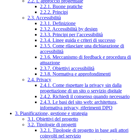
2.2. L’approccio progettuale
2.2.1. Buone pratiche
2.2.2. Principi
2.3. Accessibilità
2.3.1. Definizione
2.3.2. Accessibilità by design
2.3.3. Principi per l’accessibilità
2.3.4. Linee guida e criteri di successo
2.3.5. Come rilasciare una dichiarazione di
accessibilità
2.3.6. Meccanismo di feedback e procedura di
attuazione
2.3.7. Obiettivi accessibilità
2.3.8. Normativa e approfondimenti
2.4. Privacy
2.4.1. Come rispettare la privacy sin dalla
progettazione di un sito o servizio digitale
2.4.2. Richiedi il consenso quando necessario
2.4.3. Le basi del sito web: architettura,
informativa privacy, riferimenti DPO
3. Pianificazione, gestione e strategia
3.1. Obiettivi del progetto
3.2. Tipologie di progetti
3.2.1. Tipologie di progetto in base agli attori
coinvolti nel servizio