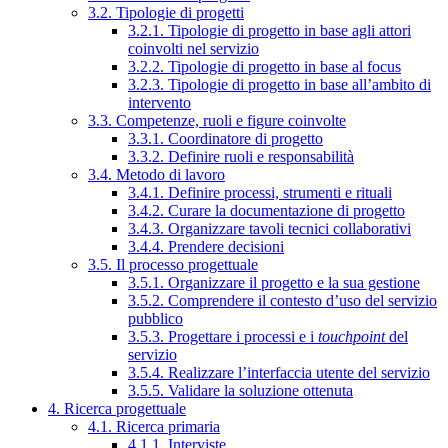
3.2. Tipologie di progetti
3.2.1. Tipologie di progetto in base agli attori
coinvolti nel servizio
3.2.2. Tipologie di progetto in base al focus
3.2.3. Tipologie di progetto in base all’ambito di
intervento
3.3. Competenze, ruoli e figure coinvolte
3.3.1. Coordinatore di progetto
3.3.2. Definire ruoli e responsabilità
3.4. Metodo di lavoro
3.4.1. Definire processi, strumenti e rituali
3.4.2. Curare la documentazione di progetto
3.4.3. Organizzare tavoli tecnici collaborativi
3.4.4. Prendere decisioni
3.5. Il processo progettuale
3.5.1. Organizzare il progetto e la sua gestione
3.5.2. Comprendere il contesto d’uso del servizio
pubblico
3.5.3. Progettare i processi e i
touchpoint
del
servizio
3.5.4. Realizzare l’interfaccia utente del servizio
3.5.5. Validare la soluzione ottenuta
4. Ricerca progettuale
4.1. Ricerca primaria
4.1.1. Interviste