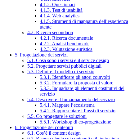
4.1.2. Questionari
4.1.3. Test di usabilità
4.1.4. Web analytics
4.1.5. Strumenti di mappatura dell’esperienza
utente
4.2. Ricerca secondaria
4.2.1. Ricerca documentale
4.2.2. Analisi benchmark
4.2.3. Valutazione euristica
5. Progettazione dei servizi
5.1. Cosa sono i servizi e il service design
5.2. Progettare servizi pubblici digitali
5.3. Definire il modello di servizio
5.3.1. Identificare gli attori coinvolti
5.3.2. Formulare la proposta di valore
5.3.3. Inquadrare gli elementi costitutivi del
servizio
5.4. Descrivere il funzionamento del servizio
5.4.1. Mappare l’ecosistema
5.4.2. Rappresentare i flussi di servizio
5.5. Co-progettare le soluzioni
5.5.1. Workshop di co-progettazione
6. Progettazione dei contenuti
6.1. Cos’è il content design
6.2. Ricerca utente sui contenuti e il linguaggio