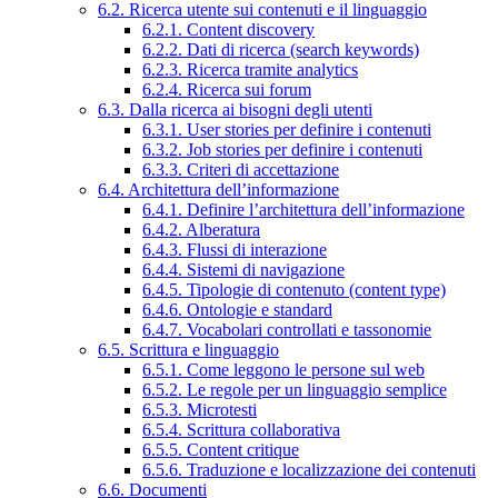
6.2. Ricerca utente sui contenuti e il linguaggio
6.2.1. Content discovery
6.2.2. Dati di ricerca (search keywords)
6.2.3. Ricerca tramite analytics
6.2.4. Ricerca sui forum
6.3. Dalla ricerca ai bisogni degli utenti
6.3.1. User stories per definire i contenuti
6.3.2. Job stories per definire i contenuti
6.3.3. Criteri di accettazione
6.4. Architettura dell’informazione
6.4.1. Definire l’architettura dell’informazione
6.4.2. Alberatura
6.4.3. Flussi di interazione
6.4.4. Sistemi di navigazione
6.4.5. Tipologie di contenuto (content type)
6.4.6. Ontologie e standard
6.4.7. Vocabolari controllati e tassonomie
6.5. Scrittura e linguaggio
6.5.1. Come leggono le persone sul web
6.5.2. Le regole per un linguaggio semplice
6.5.3. Microtesti
6.5.4. Scrittura collaborativa
6.5.5. Content critique
6.5.6. Traduzione e localizzazione dei contenuti
6.6. Documenti