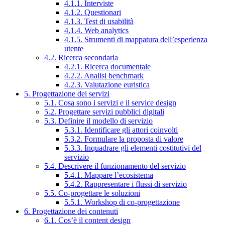
4.1.1. Interviste
4.1.2. Questionari
4.1.3. Test di usabilità
4.1.4. Web analytics
4.1.5. Strumenti di mappatura dell’esperienza
utente
4.2. Ricerca secondaria
4.2.1. Ricerca documentale
4.2.2. Analisi benchmark
4.2.3. Valutazione euristica
5. Progettazione dei servizi
5.1. Cosa sono i servizi e il service design
5.2. Progettare servizi pubblici digitali
5.3. Definire il modello di servizio
5.3.1. Identificare gli attori coinvolti
5.3.2. Formulare la proposta di valore
5.3.3. Inquadrare gli elementi costitutivi del
servizio
5.4. Descrivere il funzionamento del servizio
5.4.1. Mappare l’ecosistema
5.4.2. Rappresentare i flussi di servizio
5.5. Co-progettare le soluzioni
5.5.1. Workshop di co-progettazione
6. Progettazione dei contenuti
6.1. Cos’è il content design