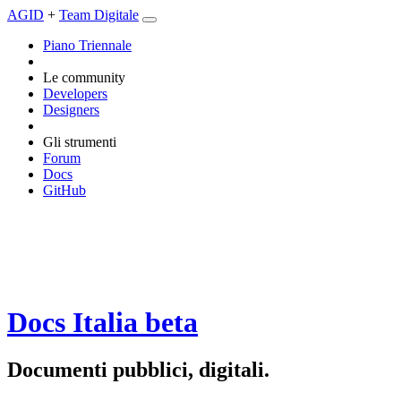
AGID
+
Team Digitale
Piano Triennale
Le community
Developers
Designers
Gli strumenti
Forum
Docs
GitHub
Docs Italia
beta
Documenti pubblici, digitali.