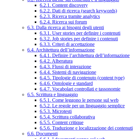
6.2.1. Content discovery
6.2.2. Dati di ricerca (search keywords)
6.2.3. Ricerca tramite analytics
6.2.4. Ricerca sui forum
6.3. Dalla ricerca ai bisogni degli utenti
6.3.1. User stories per definire i contenuti
6.3.2. Job stories per definire i contenuti
6.3.3. Criteri di accettazione
6.4. Architettura dell’informazione
6.4.1. Definire l’architettura dell’informazione
6.4.2. Alberatura
6.4.3. Flussi di interazione
6.4.4. Sistemi di navigazione
6.4.5. Tipologie di contenuto (content type)
6.4.6. Ontologie e standard
6.4.7. Vocabolari controllati e tassonomie
6.5. Scrittura e linguaggio
6.5.1. Come leggono le persone sul web
6.5.2. Le regole per un linguaggio semplice
6.5.3. Microtesti
6.5.4. Scrittura collaborativa
6.5.5. Content critique
6.5.6. Traduzione e localizzazione dei contenuti
6.6. Documenti