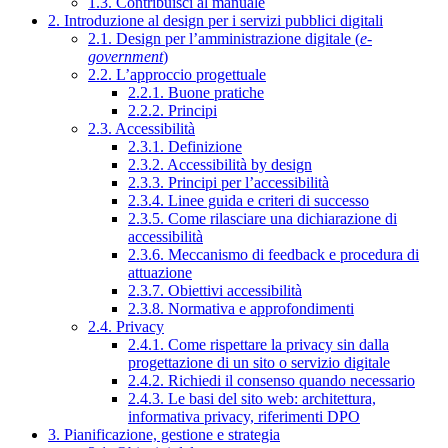
1.3. Contribuisci al manuale
2. Introduzione al design per i servizi pubblici digitali
2.1. Design per l’amministrazione digitale (
e-
government
)
2.2. L’approccio progettuale
2.2.1. Buone pratiche
2.2.2. Principi
2.3. Accessibilità
2.3.1. Definizione
2.3.2. Accessibilità by design
2.3.3. Principi per l’accessibilità
2.3.4. Linee guida e criteri di successo
2.3.5. Come rilasciare una dichiarazione di
accessibilità
2.3.6. Meccanismo di feedback e procedura di
attuazione
2.3.7. Obiettivi accessibilità
2.3.8. Normativa e approfondimenti
2.4. Privacy
2.4.1. Come rispettare la privacy sin dalla
progettazione di un sito o servizio digitale
2.4.2. Richiedi il consenso quando necessario
2.4.3. Le basi del sito web: architettura,
informativa privacy, riferimenti DPO
3. Pianificazione, gestione e strategia