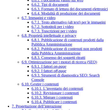
6.6.1. I documenti vanno sul web
6.6.2. Tipi di documenti
6.6.3. Formato di lettura dei documenti elettronici
6.6.4. Modalità di produzione dei documenti
6.7. Immagini e video
6.7.1. Testo alternativo (alt text) per le immagini
6.7.2. Sottotitoli per i video
6.7.3. Trascrizioni per i video
6.8. Proprietà intellettuale e privacy
6.8.1. Pubblicazione di contenuti prodotti dalla
Pubblica Amministrazione
6.8.2. Pubblicazione di contenuti non prodotti
dalla Pubblica Amministrazione
6.8.3. Consenso dei soggetti ritratti
6.9. Ottimizzazione per i motori di ricerca (SEO)
6.9.1. I fattori
on-page
6.9.2. I fattori
off-page
6.9.3. Strumenti di diagnostica SEO: Search
Console
6.10. Gestire i contenuti
6.10.1. L’inventario dei contenuti
6.10.2. Revisionare i contenuti
6.10.3. Migrare i contenuti
6.10.4. Pubblicare i contenuti
7. Progettazione dell’interazione