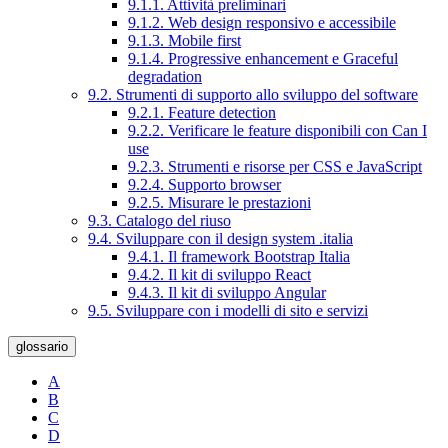
9.1.1. Attività preliminari
9.1.2. Web design responsivo e accessibile
9.1.3. Mobile first
9.1.4. Progressive enhancement e Graceful
degradation
9.2. Strumenti di supporto allo sviluppo del software
9.2.1. Feature detection
9.2.2. Verificare le feature disponibili con Can I
use
9.2.3. Strumenti e risorse per CSS e JavaScript
9.2.4. Supporto browser
9.2.5. Misurare le prestazioni
9.3. Catalogo del riuso
9.4. Sviluppare con il design system .italia
9.4.1. Il framework Bootstrap Italia
9.4.2. Il kit di sviluppo React
9.4.3. Il kit di sviluppo Angular
9.5. Sviluppare con i modelli di sito e servizi
glossario
A
B
C
D