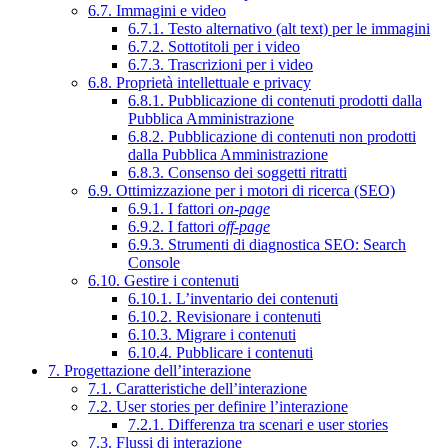
6.7. Immagini e video
6.7.1. Testo alternativo (alt text) per le immagini
6.7.2. Sottotitoli per i video
6.7.3. Trascrizioni per i video
6.8. Proprietà intellettuale e privacy
6.8.1. Pubblicazione di contenuti prodotti dalla
Pubblica Amministrazione
6.8.2. Pubblicazione di contenuti non prodotti
dalla Pubblica Amministrazione
6.8.3. Consenso dei soggetti ritratti
6.9. Ottimizzazione per i motori di ricerca (SEO)
6.9.1. I fattori
on-page
6.9.2. I fattori
off-page
6.9.3. Strumenti di diagnostica SEO: Search
Console
6.10. Gestire i contenuti
6.10.1. L’inventario dei contenuti
6.10.2. Revisionare i contenuti
6.10.3. Migrare i contenuti
6.10.4. Pubblicare i contenuti
7. Progettazione dell’interazione
7.1. Caratteristiche dell’interazione
7.2. User stories per definire l’interazione
7.2.1. Differenza tra scenari e user stories
7.3. Flussi di interazione