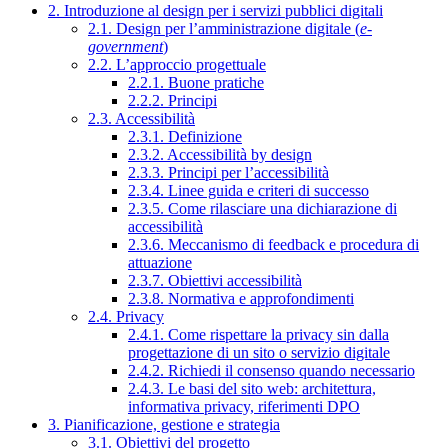
2. Introduzione al design per i servizi pubblici digitali
2.1. Design per l’amministrazione digitale (
e-
government
)
2.2. L’approccio progettuale
2.2.1. Buone pratiche
2.2.2. Principi
2.3. Accessibilità
2.3.1. Definizione
2.3.2. Accessibilità by design
2.3.3. Principi per l’accessibilità
2.3.4. Linee guida e criteri di successo
2.3.5. Come rilasciare una dichiarazione di
accessibilità
2.3.6. Meccanismo di feedback e procedura di
attuazione
2.3.7. Obiettivi accessibilità
2.3.8. Normativa e approfondimenti
2.4. Privacy
2.4.1. Come rispettare la privacy sin dalla
progettazione di un sito o servizio digitale
2.4.2. Richiedi il consenso quando necessario
2.4.3. Le basi del sito web: architettura,
informativa privacy, riferimenti DPO
3. Pianificazione, gestione e strategia
3.1. Obiettivi del progetto