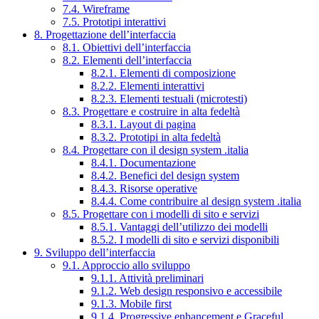
7.4. Wireframe
7.5. Prototipi interattivi
8. Progettazione dell’interfaccia
8.1. Obiettivi dell’interfaccia
8.2. Elementi dell’interfaccia
8.2.1. Elementi di composizione
8.2.2. Elementi interattivi
8.2.3. Elementi testuali (microtesti)
8.3. Progettare e costruire in alta fedeltà
8.3.1. Layout di pagina
8.3.2. Prototipi in alta fedeltà
8.4. Progettare con il design system .italia
8.4.1. Documentazione
8.4.2. Benefici del design system
8.4.3. Risorse operative
8.4.4. Come contribuire al design system .italia
8.5. Progettare con i modelli di sito e servizi
8.5.1. Vantaggi dell’utilizzo dei modelli
8.5.2. I modelli di sito e servizi disponibili
9. Sviluppo dell’interfaccia
9.1. Approccio allo sviluppo
9.1.1. Attività preliminari
9.1.2. Web design responsivo e accessibile
9.1.3. Mobile first
9.1.4. Progressive enhancement e Graceful