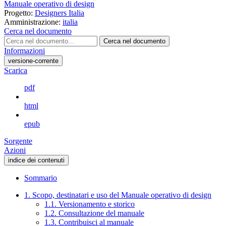
Manuale operativo di design
Progetto:
Designers Italia
Amministrazione:
italia
Cerca nel documento
Cerca nel documento
Informazioni
versione-corrente
Scarica
pdf
html
epub
Sorgente
Azioni
indice dei contenuti
Sommario
1. Scopo, destinatari e uso del Manuale operativo di design
1.1. Versionamento e storico
1.2. Consultazione del manuale
1.3. Contribuisci al manuale