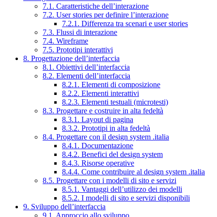
7.1. Caratteristiche dell’interazione
7.2. User stories per definire l’interazione
7.2.1. Differenza tra scenari e user stories
7.3. Flussi di interazione
7.4. Wireframe
7.5. Prototipi interattivi
8. Progettazione dell’interfaccia
8.1. Obiettivi dell’interfaccia
8.2. Elementi dell’interfaccia
8.2.1. Elementi di composizione
8.2.2. Elementi interattivi
8.2.3. Elementi testuali (microtesti)
8.3. Progettare e costruire in alta fedeltà
8.3.1. Layout di pagina
8.3.2. Prototipi in alta fedeltà
8.4. Progettare con il design system .italia
8.4.1. Documentazione
8.4.2. Benefici del design system
8.4.3. Risorse operative
8.4.4. Come contribuire al design system .italia
8.5. Progettare con i modelli di sito e servizi
8.5.1. Vantaggi dell’utilizzo dei modelli
8.5.2. I modelli di sito e servizi disponibili
9. Sviluppo dell’interfaccia
9.1. Approccio allo sviluppo