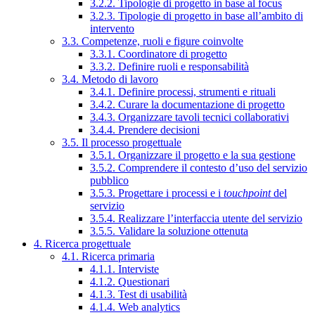
3.2.2. Tipologie di progetto in base al focus
3.2.3. Tipologie di progetto in base all’ambito di
intervento
3.3. Competenze, ruoli e figure coinvolte
3.3.1. Coordinatore di progetto
3.3.2. Definire ruoli e responsabilità
3.4. Metodo di lavoro
3.4.1. Definire processi, strumenti e rituali
3.4.2. Curare la documentazione di progetto
3.4.3. Organizzare tavoli tecnici collaborativi
3.4.4. Prendere decisioni
3.5. Il processo progettuale
3.5.1. Organizzare il progetto e la sua gestione
3.5.2. Comprendere il contesto d’uso del servizio
pubblico
3.5.3. Progettare i processi e i
touchpoint
del
servizio
3.5.4. Realizzare l’interfaccia utente del servizio
3.5.5. Validare la soluzione ottenuta
4. Ricerca progettuale
4.1. Ricerca primaria
4.1.1. Interviste
4.1.2. Questionari
4.1.3. Test di usabilità
4.1.4. Web analytics