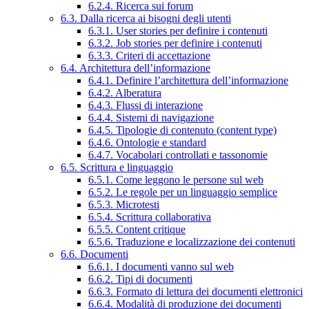
6.2.4. Ricerca sui forum
6.3. Dalla ricerca ai bisogni degli utenti
6.3.1. User stories per definire i contenuti
6.3.2. Job stories per definire i contenuti
6.3.3. Criteri di accettazione
6.4. Architettura dell’informazione
6.4.1. Definire l’architettura dell’informazione
6.4.2. Alberatura
6.4.3. Flussi di interazione
6.4.4. Sistemi di navigazione
6.4.5. Tipologie di contenuto (content type)
6.4.6. Ontologie e standard
6.4.7. Vocabolari controllati e tassonomie
6.5. Scrittura e linguaggio
6.5.1. Come leggono le persone sul web
6.5.2. Le regole per un linguaggio semplice
6.5.3. Microtesti
6.5.4. Scrittura collaborativa
6.5.5. Content critique
6.5.6. Traduzione e localizzazione dei contenuti
6.6. Documenti
6.6.1. I documenti vanno sul web
6.6.2. Tipi di documenti
6.6.3. Formato di lettura dei documenti elettronici
6.6.4. Modalità di produzione dei documenti