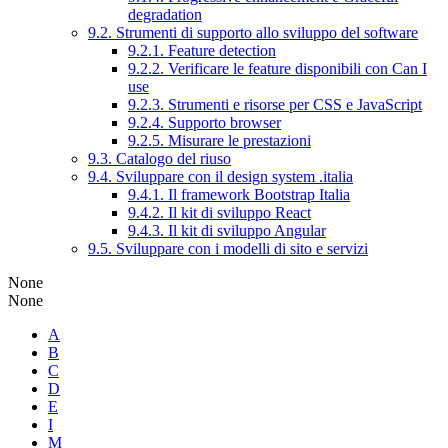
degradation
9.2. Strumenti di supporto allo sviluppo del software
9.2.1. Feature detection
9.2.2. Verificare le feature disponibili con Can I
use
9.2.3. Strumenti e risorse per CSS e JavaScript
9.2.4. Supporto browser
9.2.5. Misurare le prestazioni
9.3. Catalogo del riuso
9.4. Sviluppare con il design system .italia
9.4.1. Il framework Bootstrap Italia
9.4.2. Il kit di sviluppo React
9.4.3. Il kit di sviluppo Angular
9.5. Sviluppare con i modelli di sito e servizi
None
None
A
B
C
D
E
I
M