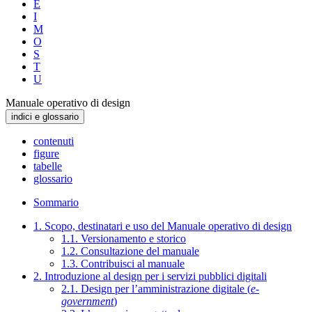
E
I
M
O
S
T
U
Manuale operativo di design
indici e glossario
contenuti
figure
tabelle
glossario
Sommario
1. Scopo, destinatari e uso del Manuale operativo di design
1.1. Versionamento e storico
1.2. Consultazione del manuale
1.3. Contribuisci al manuale
2. Introduzione al design per i servizi pubblici digitali
2.1. Design per l’amministrazione digitale (
e-
government
)