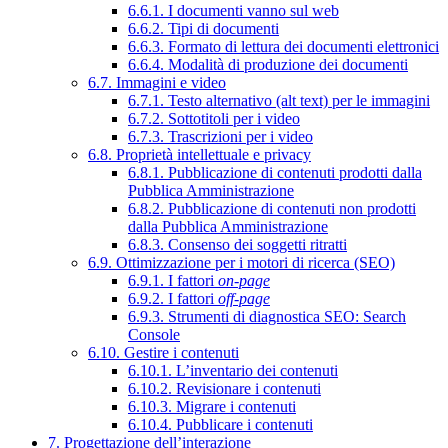
6.6.1. I documenti vanno sul web
6.6.2. Tipi di documenti
6.6.3. Formato di lettura dei documenti elettronici
6.6.4. Modalità di produzione dei documenti
6.7. Immagini e video
6.7.1. Testo alternativo (alt text) per le immagini
6.7.2. Sottotitoli per i video
6.7.3. Trascrizioni per i video
6.8. Proprietà intellettuale e privacy
6.8.1. Pubblicazione di contenuti prodotti dalla
Pubblica Amministrazione
6.8.2. Pubblicazione di contenuti non prodotti
dalla Pubblica Amministrazione
6.8.3. Consenso dei soggetti ritratti
6.9. Ottimizzazione per i motori di ricerca (SEO)
6.9.1. I fattori
on-page
6.9.2. I fattori
off-page
6.9.3. Strumenti di diagnostica SEO: Search
Console
6.10. Gestire i contenuti
6.10.1. L’inventario dei contenuti
6.10.2. Revisionare i contenuti
6.10.3. Migrare i contenuti
6.10.4. Pubblicare i contenuti
7. Progettazione dell’interazione