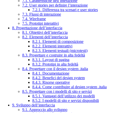
7.1. Caratteristiche dell’interazione
7.2. User stories per definire l’interazione
7.2.1. Differenza tra scenari e user stories
7.3. Flussi di interazione
7.4. Wireframe
7.5. Prototipi interattivi
8. Progettazione dell’interfaccia
8.1. Obiettivi dell’interfaccia
8.2. Elementi dell’interfaccia
8.2.1. Elementi di composizione
8.2.2. Elementi interattivi
8.2.3. Elementi testuali (microtesti)
8.3. Progettare e costruire in alta fedeltà
8.3.1. Layout di pagina
8.3.2. Prototipi in alta fedeltà
8.4. Progettare con il design system .italia
8.4.1. Documentazione
8.4.2. Benefici del design system
8.4.3. Risorse operative
8.4.4. Come contribuire al design system .italia
8.5. Progettare con i modelli di sito e servizi
8.5.1. Vantaggi dell’utilizzo dei modelli
8.5.2. I modelli di sito e servizi disponibili
9. Sviluppo dell’interfaccia
9.1. Approccio allo sviluppo