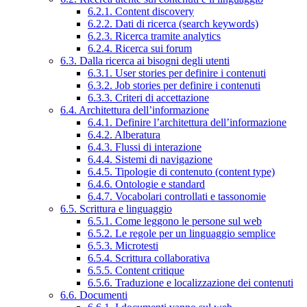
6.2.1. Content discovery
6.2.2. Dati di ricerca (search keywords)
6.2.3. Ricerca tramite analytics
6.2.4. Ricerca sui forum
6.3. Dalla ricerca ai bisogni degli utenti
6.3.1. User stories per definire i contenuti
6.3.2. Job stories per definire i contenuti
6.3.3. Criteri di accettazione
6.4. Architettura dell’informazione
6.4.1. Definire l’architettura dell’informazione
6.4.2. Alberatura
6.4.3. Flussi di interazione
6.4.4. Sistemi di navigazione
6.4.5. Tipologie di contenuto (content type)
6.4.6. Ontologie e standard
6.4.7. Vocabolari controllati e tassonomie
6.5. Scrittura e linguaggio
6.5.1. Come leggono le persone sul web
6.5.2. Le regole per un linguaggio semplice
6.5.3. Microtesti
6.5.4. Scrittura collaborativa
6.5.5. Content critique
6.5.6. Traduzione e localizzazione dei contenuti
6.6. Documenti