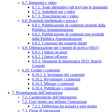
6.7. Immagini e video
6.7.1. Testo alternativo (alt text) per le immagini
6.7.2. Sottotitoli per i video
6.7.3. Trascrizioni per i video
6.8. Proprietà intellettuale e privacy
6.8.1. Pubblicazione di contenuti prodotti dalla
Pubblica Amministrazione
6.8.2. Pubblicazione di contenuti non prodotti
dalla Pubblica Amministrazione
6.8.3. Consenso dei soggetti ritratti
6.9. Ottimizzazione per i motori di ricerca (SEO)
6.9.1. I fattori
on-page
6.9.2. I fattori
off-page
6.9.3. Strumenti di diagnostica SEO: Search
Console
6.10. Gestire i contenuti
6.10.1. L’inventario dei contenuti
6.10.2. Revisionare i contenuti
6.10.3. Migrare i contenuti
6.10.4. Pubblicare i contenuti
7. Progettazione dell’interazione
7.1. Caratteristiche dell’interazione
7.2. User stories per definire l’interazione
7.2.1. Differenza tra scenari e user stories
7.3. Flussi di interazione