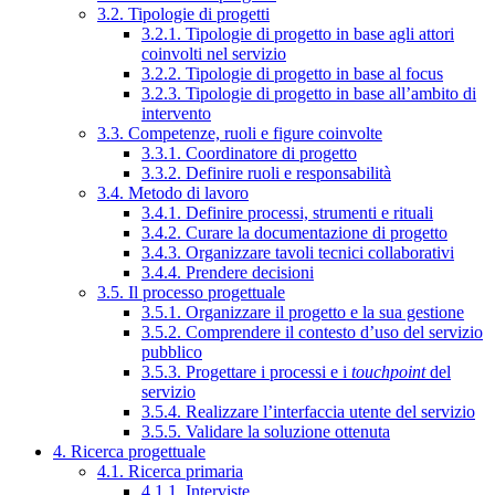
3.2. Tipologie di progetti
3.2.1. Tipologie di progetto in base agli attori
coinvolti nel servizio
3.2.2. Tipologie di progetto in base al focus
3.2.3. Tipologie di progetto in base all’ambito di
intervento
3.3. Competenze, ruoli e figure coinvolte
3.3.1. Coordinatore di progetto
3.3.2. Definire ruoli e responsabilità
3.4. Metodo di lavoro
3.4.1. Definire processi, strumenti e rituali
3.4.2. Curare la documentazione di progetto
3.4.3. Organizzare tavoli tecnici collaborativi
3.4.4. Prendere decisioni
3.5. Il processo progettuale
3.5.1. Organizzare il progetto e la sua gestione
3.5.2. Comprendere il contesto d’uso del servizio
pubblico
3.5.3. Progettare i processi e i
touchpoint
del
servizio
3.5.4. Realizzare l’interfaccia utente del servizio
3.5.5. Validare la soluzione ottenuta
4. Ricerca progettuale
4.1. Ricerca primaria
4.1.1. Interviste