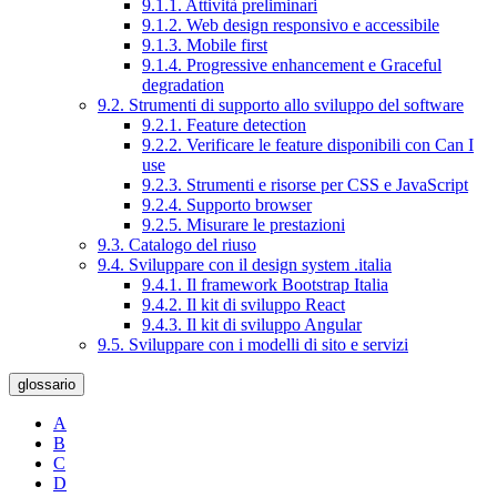
9.1.1. Attività preliminari
9.1.2. Web design responsivo e accessibile
9.1.3. Mobile first
9.1.4. Progressive enhancement e Graceful
degradation
9.2. Strumenti di supporto allo sviluppo del software
9.2.1. Feature detection
9.2.2. Verificare le feature disponibili con Can I
use
9.2.3. Strumenti e risorse per CSS e JavaScript
9.2.4. Supporto browser
9.2.5. Misurare le prestazioni
9.3. Catalogo del riuso
9.4. Sviluppare con il design system .italia
9.4.1. Il framework Bootstrap Italia
9.4.2. Il kit di sviluppo React
9.4.3. Il kit di sviluppo Angular
9.5. Sviluppare con i modelli di sito e servizi
glossario
A
B
C
D