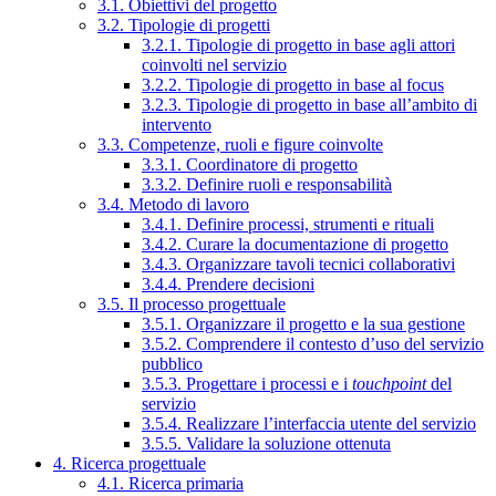
3.1. Obiettivi del progetto
3.2. Tipologie di progetti
3.2.1. Tipologie di progetto in base agli attori
coinvolti nel servizio
3.2.2. Tipologie di progetto in base al focus
3.2.3. Tipologie di progetto in base all’ambito di
intervento
3.3. Competenze, ruoli e figure coinvolte
3.3.1. Coordinatore di progetto
3.3.2. Definire ruoli e responsabilità
3.4. Metodo di lavoro
3.4.1. Definire processi, strumenti e rituali
3.4.2. Curare la documentazione di progetto
3.4.3. Organizzare tavoli tecnici collaborativi
3.4.4. Prendere decisioni
3.5. Il processo progettuale
3.5.1. Organizzare il progetto e la sua gestione
3.5.2. Comprendere il contesto d’uso del servizio
pubblico
3.5.3. Progettare i processi e i
touchpoint
del
servizio
3.5.4. Realizzare l’interfaccia utente del servizio
3.5.5. Validare la soluzione ottenuta
4. Ricerca progettuale
4.1. Ricerca primaria