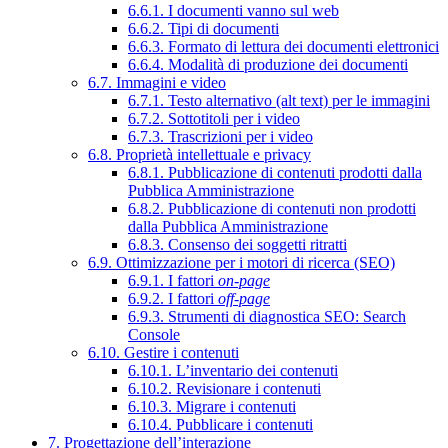
6.6.1. I documenti vanno sul web
6.6.2. Tipi di documenti
6.6.3. Formato di lettura dei documenti elettronici
6.6.4. Modalità di produzione dei documenti
6.7. Immagini e video
6.7.1. Testo alternativo (alt text) per le immagini
6.7.2. Sottotitoli per i video
6.7.3. Trascrizioni per i video
6.8. Proprietà intellettuale e privacy
6.8.1. Pubblicazione di contenuti prodotti dalla
Pubblica Amministrazione
6.8.2. Pubblicazione di contenuti non prodotti
dalla Pubblica Amministrazione
6.8.3. Consenso dei soggetti ritratti
6.9. Ottimizzazione per i motori di ricerca (SEO)
6.9.1. I fattori
on-page
6.9.2. I fattori
off-page
6.9.3. Strumenti di diagnostica SEO: Search
Console
6.10. Gestire i contenuti
6.10.1. L’inventario dei contenuti
6.10.2. Revisionare i contenuti
6.10.3. Migrare i contenuti
6.10.4. Pubblicare i contenuti
7. Progettazione dell’interazione