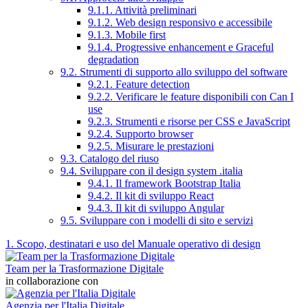
9.1.1. Attività preliminari
9.1.2. Web design responsivo e accessibile
9.1.3. Mobile first
9.1.4. Progressive enhancement e Graceful
degradation
9.2. Strumenti di supporto allo sviluppo del software
9.2.1. Feature detection
9.2.2. Verificare le feature disponibili con Can I
use
9.2.3. Strumenti e risorse per CSS e JavaScript
9.2.4. Supporto browser
9.2.5. Misurare le prestazioni
9.3. Catalogo del riuso
9.4. Sviluppare con il design system .italia
9.4.1. Il framework Bootstrap Italia
9.4.2. Il kit di sviluppo React
9.4.3. Il kit di sviluppo Angular
9.5. Sviluppare con i modelli di sito e servizi
1. Scopo, destinatari e uso del Manuale operativo di design
Team per la Trasformazione Digitale
in collaborazione con
Agenzia per l'Italia Digitale