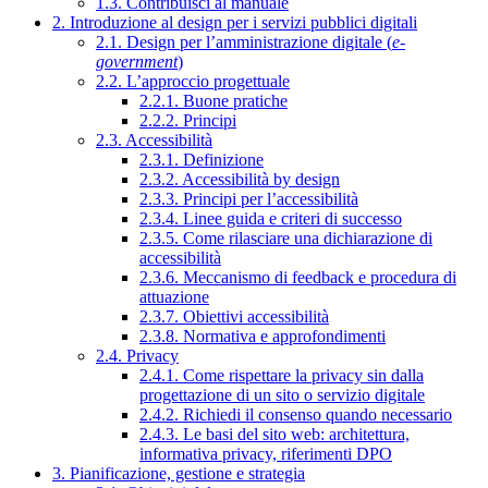
1.3. Contribuisci al manuale
2. Introduzione al design per i servizi pubblici digitali
2.1. Design per l’amministrazione digitale (
e-
government
)
2.2. L’approccio progettuale
2.2.1. Buone pratiche
2.2.2. Principi
2.3. Accessibilità
2.3.1. Definizione
2.3.2. Accessibilità by design
2.3.3. Principi per l’accessibilità
2.3.4. Linee guida e criteri di successo
2.3.5. Come rilasciare una dichiarazione di
accessibilità
2.3.6. Meccanismo di feedback e procedura di
attuazione
2.3.7. Obiettivi accessibilità
2.3.8. Normativa e approfondimenti
2.4. Privacy
2.4.1. Come rispettare la privacy sin dalla
progettazione di un sito o servizio digitale
2.4.2. Richiedi il consenso quando necessario
2.4.3. Le basi del sito web: architettura,
informativa privacy, riferimenti DPO
3. Pianificazione, gestione e strategia