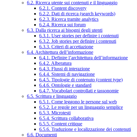
6.2. Ricerca utente sui contenuti e il linguaggio
6.2.1. Content discovery
6.2.2. Dati di ricerca (search keywords)
6.2.3. Ricerca tramite analytics
6.2.4. Ricerca sui forum
6.3. Dalla ricerca ai bisogni degli utenti
6.3.1. User stories per definire i contenuti
6.3.2. Job stories per definire i contenuti
6.3.3. Criteri di accettazione
6.4. Architettura dell’informazione
6.4.1. Definire l’architettura dell’informazione
6.4.2. Alberatura
6.4.3. Flussi di interazione
6.4.4. Sistemi di navigazione
6.4.5. Tipologie di contenuto (content type)
6.4.6. Ontologie e standard
6.4.7. Vocabolari controllati e tassonomie
6.5. Scrittura e linguaggio
6.5.1. Come leggono le persone sul web
6.5.2. Le regole per un linguaggio semplice
6.5.3. Microtesti
6.5.4. Scrittura collaborativa
6.5.5. Content critique
6.5.6. Traduzione e localizzazione dei contenuti
6.6. Documenti