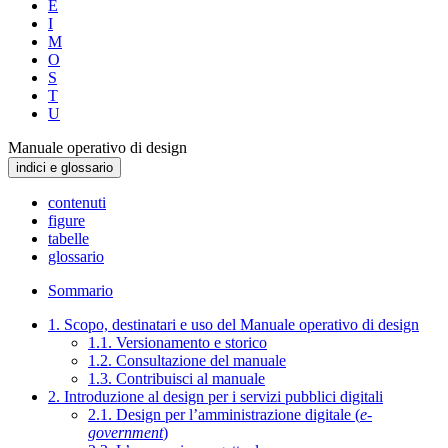
E
I
M
O
S
T
U
Manuale operativo di design
indici e glossario
contenuti
figure
tabelle
glossario
Sommario
1. Scopo, destinatari e uso del Manuale operativo di design
1.1. Versionamento e storico
1.2. Consultazione del manuale
1.3. Contribuisci al manuale
2. Introduzione al design per i servizi pubblici digitali
2.1. Design per l’amministrazione digitale (
e-
government
)