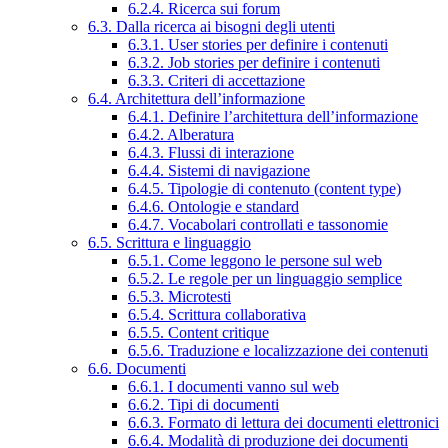
6.2.4. Ricerca sui forum
6.3. Dalla ricerca ai bisogni degli utenti
6.3.1. User stories per definire i contenuti
6.3.2. Job stories per definire i contenuti
6.3.3. Criteri di accettazione
6.4. Architettura dell’informazione
6.4.1. Definire l’architettura dell’informazione
6.4.2. Alberatura
6.4.3. Flussi di interazione
6.4.4. Sistemi di navigazione
6.4.5. Tipologie di contenuto (content type)
6.4.6. Ontologie e standard
6.4.7. Vocabolari controllati e tassonomie
6.5. Scrittura e linguaggio
6.5.1. Come leggono le persone sul web
6.5.2. Le regole per un linguaggio semplice
6.5.3. Microtesti
6.5.4. Scrittura collaborativa
6.5.5. Content critique
6.5.6. Traduzione e localizzazione dei contenuti
6.6. Documenti
6.6.1. I documenti vanno sul web
6.6.2. Tipi di documenti
6.6.3. Formato di lettura dei documenti elettronici
6.6.4. Modalità di produzione dei documenti