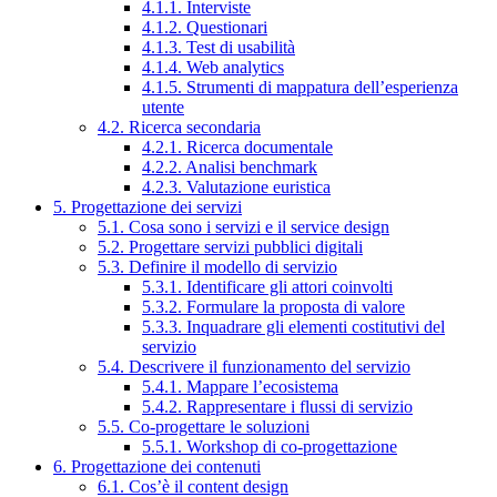
4.1.1. Interviste
4.1.2. Questionari
4.1.3. Test di usabilità
4.1.4. Web analytics
4.1.5. Strumenti di mappatura dell’esperienza
utente
4.2. Ricerca secondaria
4.2.1. Ricerca documentale
4.2.2. Analisi benchmark
4.2.3. Valutazione euristica
5. Progettazione dei servizi
5.1. Cosa sono i servizi e il service design
5.2. Progettare servizi pubblici digitali
5.3. Definire il modello di servizio
5.3.1. Identificare gli attori coinvolti
5.3.2. Formulare la proposta di valore
5.3.3. Inquadrare gli elementi costitutivi del
servizio
5.4. Descrivere il funzionamento del servizio
5.4.1. Mappare l’ecosistema
5.4.2. Rappresentare i flussi di servizio
5.5. Co-progettare le soluzioni
5.5.1. Workshop di co-progettazione
6. Progettazione dei contenuti
6.1. Cos’è il content design