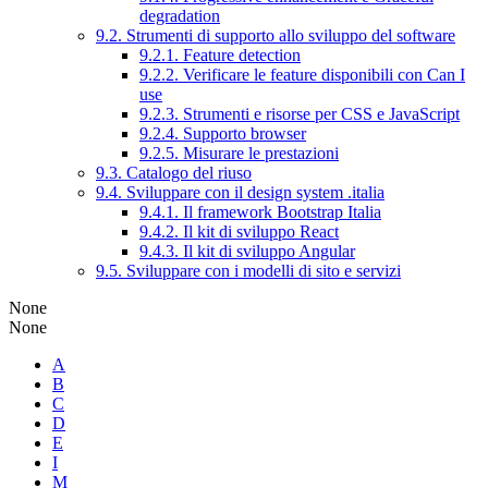
degradation
9.2. Strumenti di supporto allo sviluppo del software
9.2.1. Feature detection
9.2.2. Verificare le feature disponibili con Can I
use
9.2.3. Strumenti e risorse per CSS e JavaScript
9.2.4. Supporto browser
9.2.5. Misurare le prestazioni
9.3. Catalogo del riuso
9.4. Sviluppare con il design system .italia
9.4.1. Il framework Bootstrap Italia
9.4.2. Il kit di sviluppo React
9.4.3. Il kit di sviluppo Angular
9.5. Sviluppare con i modelli di sito e servizi
None
None
A
B
C
D
E
I
M