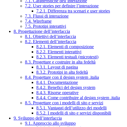
7.1. Caratteristiche dell’interazione
7.2. User stories per definire l’interazione
7.2.1. Differenza tra scenari e user stories
7.3. Flussi di interazione
7.4. Wireframe
7.5. Prototipi interattivi
8. Progettazione dell’interfaccia
8.1. Obiettivi dell’interfaccia
8.2. Elementi dell’interfaccia
8.2.1. Elementi di composizione
8.2.2. Elementi interattivi
8.2.3. Elementi testuali (microtesti)
8.3. Progettare e costruire in alta fedeltà
8.3.1. Layout di pagina
8.3.2. Prototipi in alta fedeltà
8.4. Progettare con il design system .italia
8.4.1. Documentazione
8.4.2. Benefici del design system
8.4.3. Risorse operative
8.4.4. Come contribuire al design system .italia
8.5. Progettare con i modelli di sito e servizi
8.5.1. Vantaggi dell’utilizzo dei modelli
8.5.2. I modelli di sito e servizi disponibili
9. Sviluppo dell’interfaccia
9.1. Approccio allo sviluppo