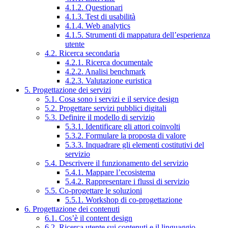
4.1.2. Questionari
4.1.3. Test di usabilità
4.1.4. Web analytics
4.1.5. Strumenti di mappatura dell’esperienza
utente
4.2. Ricerca secondaria
4.2.1. Ricerca documentale
4.2.2. Analisi benchmark
4.2.3. Valutazione euristica
5. Progettazione dei servizi
5.1. Cosa sono i servizi e il service design
5.2. Progettare servizi pubblici digitali
5.3. Definire il modello di servizio
5.3.1. Identificare gli attori coinvolti
5.3.2. Formulare la proposta di valore
5.3.3. Inquadrare gli elementi costitutivi del
servizio
5.4. Descrivere il funzionamento del servizio
5.4.1. Mappare l’ecosistema
5.4.2. Rappresentare i flussi di servizio
5.5. Co-progettare le soluzioni
5.5.1. Workshop di co-progettazione
6. Progettazione dei contenuti
6.1. Cos’è il content design
6.2. Ricerca utente sui contenuti e il linguaggio