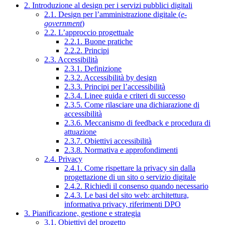
2. Introduzione al design per i servizi pubblici digitali
2.1. Design per l’amministrazione digitale (
e-
government
)
2.2. L’approccio progettuale
2.2.1. Buone pratiche
2.2.2. Principi
2.3. Accessibilità
2.3.1. Definizione
2.3.2. Accessibilità by design
2.3.3. Principi per l’accessibilità
2.3.4. Linee guida e criteri di successo
2.3.5. Come rilasciare una dichiarazione di
accessibilità
2.3.6. Meccanismo di feedback e procedura di
attuazione
2.3.7. Obiettivi accessibilità
2.3.8. Normativa e approfondimenti
2.4. Privacy
2.4.1. Come rispettare la privacy sin dalla
progettazione di un sito o servizio digitale
2.4.2. Richiedi il consenso quando necessario
2.4.3. Le basi del sito web: architettura,
informativa privacy, riferimenti DPO
3. Pianificazione, gestione e strategia
3.1. Obiettivi del progetto