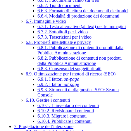
6.6.1. I documenti vanno sul web
6.6.2. Tipi di documenti
6.6.3. Formato di lettura dei documenti elettronici
6.6.4. Modalità di produzione dei documenti
6.7. Immagini e video
6.7.1. Testo alternativo (alt text) per le immagini
6.7.2. Sottotitoli per i video
6.7.3. Trascrizioni per i video
6.8. Proprietà intellettuale e privacy
6.8.1. Pubblicazione di contenuti prodotti dalla
Pubblica Amministrazione
6.8.2. Pubblicazione di contenuti non prodotti
dalla Pubblica Amministrazione
6.8.3. Consenso dei soggetti ritratti
6.9. Ottimizzazione per i motori di ricerca (SEO)
6.9.1. I fattori
on-page
6.9.2. I fattori
off-page
6.9.3. Strumenti di diagnostica SEO: Search
Console
6.10. Gestire i contenuti
6.10.1. L’inventario dei contenuti
6.10.2. Revisionare i contenuti
6.10.3. Migrare i contenuti
6.10.4. Pubblicare i contenuti
7. Progettazione dell’interazione