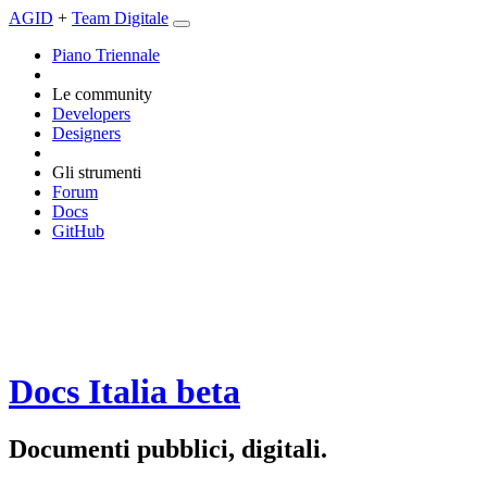
AGID
+
Team Digitale
Piano Triennale
Le community
Developers
Designers
Gli strumenti
Forum
Docs
GitHub
Docs Italia
beta
Documenti pubblici, digitali.