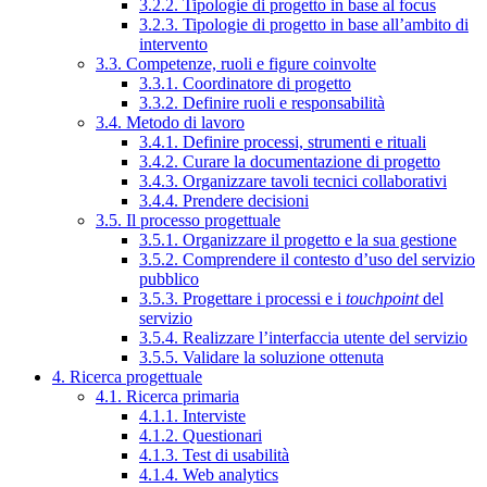
3.2.2. Tipologie di progetto in base al focus
3.2.3. Tipologie di progetto in base all’ambito di
intervento
3.3. Competenze, ruoli e figure coinvolte
3.3.1. Coordinatore di progetto
3.3.2. Definire ruoli e responsabilità
3.4. Metodo di lavoro
3.4.1. Definire processi, strumenti e rituali
3.4.2. Curare la documentazione di progetto
3.4.3. Organizzare tavoli tecnici collaborativi
3.4.4. Prendere decisioni
3.5. Il processo progettuale
3.5.1. Organizzare il progetto e la sua gestione
3.5.2. Comprendere il contesto d’uso del servizio
pubblico
3.5.3. Progettare i processi e i
touchpoint
del
servizio
3.5.4. Realizzare l’interfaccia utente del servizio
3.5.5. Validare la soluzione ottenuta
4. Ricerca progettuale
4.1. Ricerca primaria
4.1.1. Interviste
4.1.2. Questionari
4.1.3. Test di usabilità
4.1.4. Web analytics