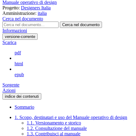
Manuale operativo di design
Progetto:
Designers Italia
Amministrazione:
italia
Cerca nel documento
Cerca nel documento
Informazioni
versione-corrente
Scarica
pdf
html
epub
Sorgente
Azioni
indice dei contenuti
Sommario
1. Scopo, destinatari e uso del Manuale operativo di design
1.1. Versionamento e storico
1.2. Consultazione del manuale
1.3. Contribuisci al manuale