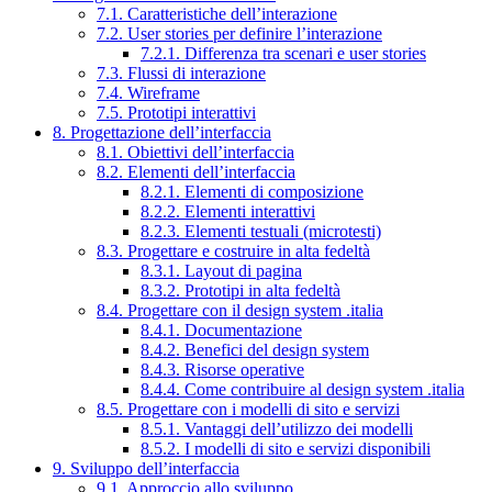
7.1. Caratteristiche dell’interazione
7.2. User stories per definire l’interazione
7.2.1. Differenza tra scenari e user stories
7.3. Flussi di interazione
7.4. Wireframe
7.5. Prototipi interattivi
8. Progettazione dell’interfaccia
8.1. Obiettivi dell’interfaccia
8.2. Elementi dell’interfaccia
8.2.1. Elementi di composizione
8.2.2. Elementi interattivi
8.2.3. Elementi testuali (microtesti)
8.3. Progettare e costruire in alta fedeltà
8.3.1. Layout di pagina
8.3.2. Prototipi in alta fedeltà
8.4. Progettare con il design system .italia
8.4.1. Documentazione
8.4.2. Benefici del design system
8.4.3. Risorse operative
8.4.4. Come contribuire al design system .italia
8.5. Progettare con i modelli di sito e servizi
8.5.1. Vantaggi dell’utilizzo dei modelli
8.5.2. I modelli di sito e servizi disponibili
9. Sviluppo dell’interfaccia
9.1. Approccio allo sviluppo