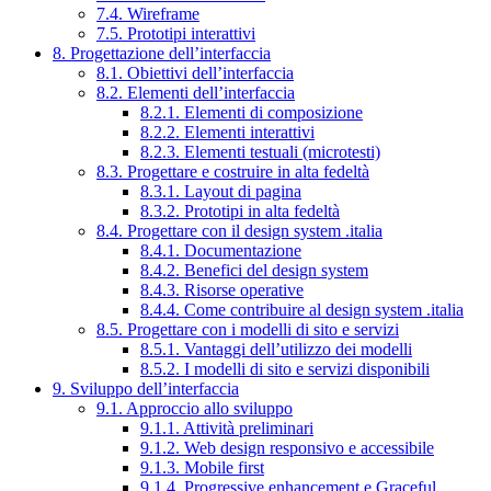
7.4. Wireframe
7.5. Prototipi interattivi
8. Progettazione dell’interfaccia
8.1. Obiettivi dell’interfaccia
8.2. Elementi dell’interfaccia
8.2.1. Elementi di composizione
8.2.2. Elementi interattivi
8.2.3. Elementi testuali (microtesti)
8.3. Progettare e costruire in alta fedeltà
8.3.1. Layout di pagina
8.3.2. Prototipi in alta fedeltà
8.4. Progettare con il design system .italia
8.4.1. Documentazione
8.4.2. Benefici del design system
8.4.3. Risorse operative
8.4.4. Come contribuire al design system .italia
8.5. Progettare con i modelli di sito e servizi
8.5.1. Vantaggi dell’utilizzo dei modelli
8.5.2. I modelli di sito e servizi disponibili
9. Sviluppo dell’interfaccia
9.1. Approccio allo sviluppo
9.1.1. Attività preliminari
9.1.2. Web design responsivo e accessibile
9.1.3. Mobile first
9.1.4. Progressive enhancement e Graceful