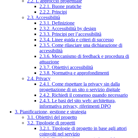
2.2. L’approccio progettuale
2.2.1. Buone pratiche
2.2.2. Principi
2.3. Accessibilità
2.3.1. Definizione
2.3.2. Accessibilità by design
2.3.3. Principi per l’accessibilità
2.3.4. Linee guida e criteri di successo
2.3.5. Come rilasciare una dichiarazione di
accessibilità
2.3.6. Meccanismo di feedback e procedura di
attuazione
2.3.7. Obiettivi accessibilità
2.3.8. Normativa e approfondimenti
2.4. Privacy
2.4.1. Come rispettare la privacy sin dalla
progettazione di un sito o servizio digitale
2.4.2. Richiedi il consenso quando necessario
2.4.3. Le basi del sito web: architettura,
informativa privacy, riferimenti DPO
3. Pianificazione, gestione e strategia
3.1. Obiettivi del progetto
3.2. Tipologie di progetti
3.2.1. Tipologie di progetto in base agli attori
coinvolti nel servizio