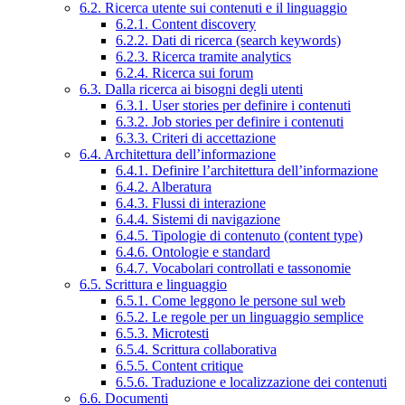
6.2. Ricerca utente sui contenuti e il linguaggio
6.2.1. Content discovery
6.2.2. Dati di ricerca (search keywords)
6.2.3. Ricerca tramite analytics
6.2.4. Ricerca sui forum
6.3. Dalla ricerca ai bisogni degli utenti
6.3.1. User stories per definire i contenuti
6.3.2. Job stories per definire i contenuti
6.3.3. Criteri di accettazione
6.4. Architettura dell’informazione
6.4.1. Definire l’architettura dell’informazione
6.4.2. Alberatura
6.4.3. Flussi di interazione
6.4.4. Sistemi di navigazione
6.4.5. Tipologie di contenuto (content type)
6.4.6. Ontologie e standard
6.4.7. Vocabolari controllati e tassonomie
6.5. Scrittura e linguaggio
6.5.1. Come leggono le persone sul web
6.5.2. Le regole per un linguaggio semplice
6.5.3. Microtesti
6.5.4. Scrittura collaborativa
6.5.5. Content critique
6.5.6. Traduzione e localizzazione dei contenuti
6.6. Documenti