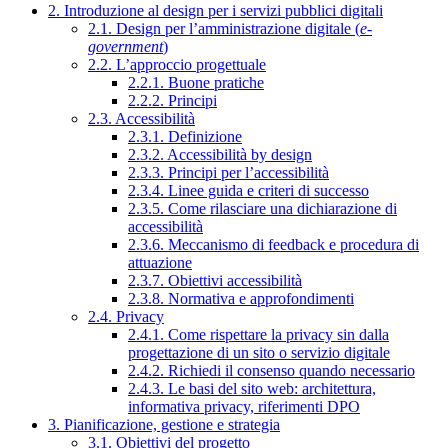
2. Introduzione al design per i servizi pubblici digitali
2.1. Design per l’amministrazione digitale (
e-
government
)
2.2. L’approccio progettuale
2.2.1. Buone pratiche
2.2.2. Principi
2.3. Accessibilità
2.3.1. Definizione
2.3.2. Accessibilità by design
2.3.3. Principi per l’accessibilità
2.3.4. Linee guida e criteri di successo
2.3.5. Come rilasciare una dichiarazione di
accessibilità
2.3.6. Meccanismo di feedback e procedura di
attuazione
2.3.7. Obiettivi accessibilità
2.3.8. Normativa e approfondimenti
2.4. Privacy
2.4.1. Come rispettare la privacy sin dalla
progettazione di un sito o servizio digitale
2.4.2. Richiedi il consenso quando necessario
2.4.3. Le basi del sito web: architettura,
informativa privacy, riferimenti DPO
3. Pianificazione, gestione e strategia
3.1. Obiettivi del progetto