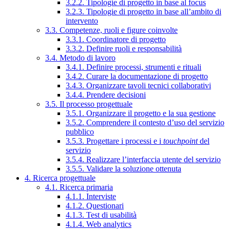
3.2.2. Tipologie di progetto in base al focus
3.2.3. Tipologie di progetto in base all’ambito di
intervento
3.3. Competenze, ruoli e figure coinvolte
3.3.1. Coordinatore di progetto
3.3.2. Definire ruoli e responsabilità
3.4. Metodo di lavoro
3.4.1. Definire processi, strumenti e rituali
3.4.2. Curare la documentazione di progetto
3.4.3. Organizzare tavoli tecnici collaborativi
3.4.4. Prendere decisioni
3.5. Il processo progettuale
3.5.1. Organizzare il progetto e la sua gestione
3.5.2. Comprendere il contesto d’uso del servizio
pubblico
3.5.3. Progettare i processi e i
touchpoint
del
servizio
3.5.4. Realizzare l’interfaccia utente del servizio
3.5.5. Validare la soluzione ottenuta
4. Ricerca progettuale
4.1. Ricerca primaria
4.1.1. Interviste
4.1.2. Questionari
4.1.3. Test di usabilità
4.1.4. Web analytics