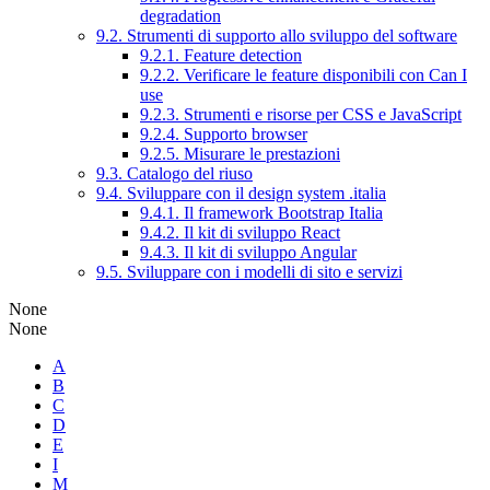
degradation
9.2. Strumenti di supporto allo sviluppo del software
9.2.1. Feature detection
9.2.2. Verificare le feature disponibili con Can I
use
9.2.3. Strumenti e risorse per CSS e JavaScript
9.2.4. Supporto browser
9.2.5. Misurare le prestazioni
9.3. Catalogo del riuso
9.4. Sviluppare con il design system .italia
9.4.1. Il framework Bootstrap Italia
9.4.2. Il kit di sviluppo React
9.4.3. Il kit di sviluppo Angular
9.5. Sviluppare con i modelli di sito e servizi
None
None
A
B
C
D
E
I
M