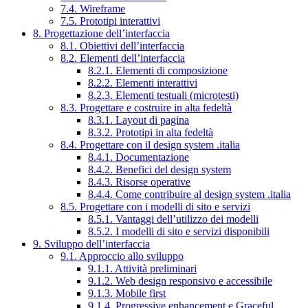
7.4. Wireframe
7.5. Prototipi interattivi
8. Progettazione dell’interfaccia
8.1. Obiettivi dell’interfaccia
8.2. Elementi dell’interfaccia
8.2.1. Elementi di composizione
8.2.2. Elementi interattivi
8.2.3. Elementi testuali (microtesti)
8.3. Progettare e costruire in alta fedeltà
8.3.1. Layout di pagina
8.3.2. Prototipi in alta fedeltà
8.4. Progettare con il design system .italia
8.4.1. Documentazione
8.4.2. Benefici del design system
8.4.3. Risorse operative
8.4.4. Come contribuire al design system .italia
8.5. Progettare con i modelli di sito e servizi
8.5.1. Vantaggi dell’utilizzo dei modelli
8.5.2. I modelli di sito e servizi disponibili
9. Sviluppo dell’interfaccia
9.1. Approccio allo sviluppo
9.1.1. Attività preliminari
9.1.2. Web design responsivo e accessibile
9.1.3. Mobile first
9.1.4. Progressive enhancement e Graceful