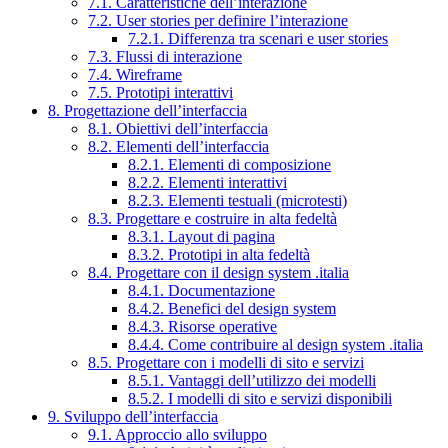
7.1. Caratteristiche dell’interazione
7.2. User stories per definire l’interazione
7.2.1. Differenza tra scenari e user stories
7.3. Flussi di interazione
7.4. Wireframe
7.5. Prototipi interattivi
8. Progettazione dell’interfaccia
8.1. Obiettivi dell’interfaccia
8.2. Elementi dell’interfaccia
8.2.1. Elementi di composizione
8.2.2. Elementi interattivi
8.2.3. Elementi testuali (microtesti)
8.3. Progettare e costruire in alta fedeltà
8.3.1. Layout di pagina
8.3.2. Prototipi in alta fedeltà
8.4. Progettare con il design system .italia
8.4.1. Documentazione
8.4.2. Benefici del design system
8.4.3. Risorse operative
8.4.4. Come contribuire al design system .italia
8.5. Progettare con i modelli di sito e servizi
8.5.1. Vantaggi dell’utilizzo dei modelli
8.5.2. I modelli di sito e servizi disponibili
9. Sviluppo dell’interfaccia
9.1. Approccio allo sviluppo