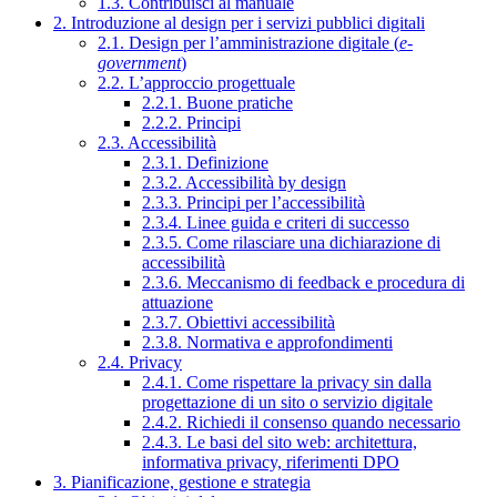
1.3. Contribuisci al manuale
2. Introduzione al design per i servizi pubblici digitali
2.1. Design per l’amministrazione digitale (
e-
government
)
2.2. L’approccio progettuale
2.2.1. Buone pratiche
2.2.2. Principi
2.3. Accessibilità
2.3.1. Definizione
2.3.2. Accessibilità by design
2.3.3. Principi per l’accessibilità
2.3.4. Linee guida e criteri di successo
2.3.5. Come rilasciare una dichiarazione di
accessibilità
2.3.6. Meccanismo di feedback e procedura di
attuazione
2.3.7. Obiettivi accessibilità
2.3.8. Normativa e approfondimenti
2.4. Privacy
2.4.1. Come rispettare la privacy sin dalla
progettazione di un sito o servizio digitale
2.4.2. Richiedi il consenso quando necessario
2.4.3. Le basi del sito web: architettura,
informativa privacy, riferimenti DPO
3. Pianificazione, gestione e strategia