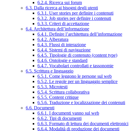
6.2.4. Ricerca sui forum
6.3. Dalla ricerca ai bisogni degli utenti
6.3.1. User stories per definire i contenuti
6.3.2. Job stories per definire i contenuti
6.3.3. Criteri di accettazione
6.4. Architettura dell’informazione
6.4.1. Definire l’architettura dell’informazione
6.4.2. Alberatura
6.4.3. Flussi di interazione
6.4.4. Sistemi di navigazione
6.4.5. Tipologie di contenuto (content type)
6.4.6. Ontologie e standard
6.4.7. Vocabolari controllati e tassonomie
6.5. Scrittura e linguaggio
6.5.1. Come leggono le persone sul web
6.5.2. Le regole per un linguaggio semplice
6.5.3. Microtesti
6.5.4. Scrittura collaborativa
6.5.5. Content critique
6.5.6. Traduzione e localizzazione dei contenuti
6.6. Documenti
6.6.1. I documenti vanno sul web
6.6.2. Tipi di documenti
6.6.3. Formato di lettura dei documenti elettronici
6.6.4. Modalità di produzione dei documenti