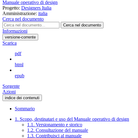
Manuale operativo di design
Progetto:
Designers Italia
Amministrazione:
italia
Cerca nel documento
Cerca nel documento
Informazioni
versione-corrente
Scarica
pdf
html
epub
Sorgente
Azioni
indice dei contenuti
Sommario
1. Scopo, destinatari e uso del Manuale operativo di design
1.1. Versionamento e storico
1.2. Consultazione del manuale
1.3. Contribuisci al manuale