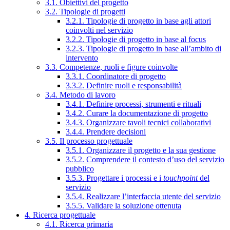
3.1. Obiettivi del progetto
3.2. Tipologie di progetti
3.2.1. Tipologie di progetto in base agli attori
coinvolti nel servizio
3.2.2. Tipologie di progetto in base al focus
3.2.3. Tipologie di progetto in base all’ambito di
intervento
3.3. Competenze, ruoli e figure coinvolte
3.3.1. Coordinatore di progetto
3.3.2. Definire ruoli e responsabilità
3.4. Metodo di lavoro
3.4.1. Definire processi, strumenti e rituali
3.4.2. Curare la documentazione di progetto
3.4.3. Organizzare tavoli tecnici collaborativi
3.4.4. Prendere decisioni
3.5. Il processo progettuale
3.5.1. Organizzare il progetto e la sua gestione
3.5.2. Comprendere il contesto d’uso del servizio
pubblico
3.5.3. Progettare i processi e i
touchpoint
del
servizio
3.5.4. Realizzare l’interfaccia utente del servizio
3.5.5. Validare la soluzione ottenuta
4. Ricerca progettuale
4.1. Ricerca primaria