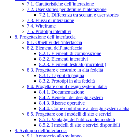
7.1. Caratteristiche dell’interazione
7.2. User stories per definire l’interazione
7.2.1. Differenza tra scenari e user stories
7.3. Flussi di interazione
7.4. Wireframe
7.5. Prototipi interattivi
8. Progettazione dell’interfaccia
8.1. Obiettivi dell’interfaccia
8.2. Elementi dell’interfaccia
8.2.1. Elementi di composizione
8.2.2. Elementi interattivi
8.2.3. Elementi testuali (microtesti)
8.3. Progettare e costruire in alta fedeltà
8.3.1. Layout di pagina
8.3.2. Prototipi in alta fedeltà
8.4. Progettare con il design system .italia
8.4.1. Documentazione
8.4.2. Benefici del design system
8.4.3. Risorse operative
8.4.4. Come contribuire al design system .italia
8.5. Progettare con i modelli di sito e servizi
8.5.1. Vantaggi dell’utilizzo dei modelli
8.5.2. I modelli di sito e servizi disponibili
9. Sviluppo dell’interfaccia
9.1. Approccio allo sviluppo