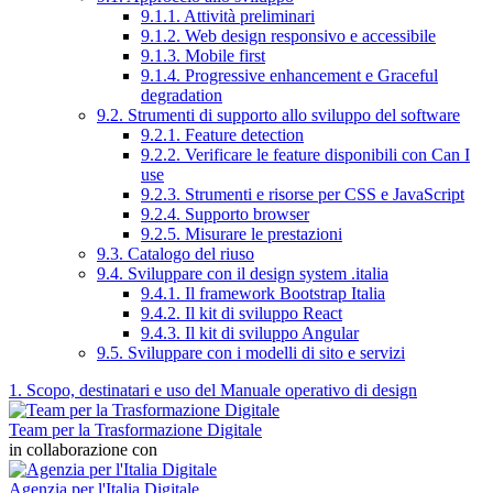
9.1.1. Attività preliminari
9.1.2. Web design responsivo e accessibile
9.1.3. Mobile first
9.1.4. Progressive enhancement e Graceful
degradation
9.2. Strumenti di supporto allo sviluppo del software
9.2.1. Feature detection
9.2.2. Verificare le feature disponibili con Can I
use
9.2.3. Strumenti e risorse per CSS e JavaScript
9.2.4. Supporto browser
9.2.5. Misurare le prestazioni
9.3. Catalogo del riuso
9.4. Sviluppare con il design system .italia
9.4.1. Il framework Bootstrap Italia
9.4.2. Il kit di sviluppo React
9.4.3. Il kit di sviluppo Angular
9.5. Sviluppare con i modelli di sito e servizi
1. Scopo, destinatari e uso del Manuale operativo di design
Team per la Trasformazione Digitale
in collaborazione con
Agenzia per l'Italia Digitale