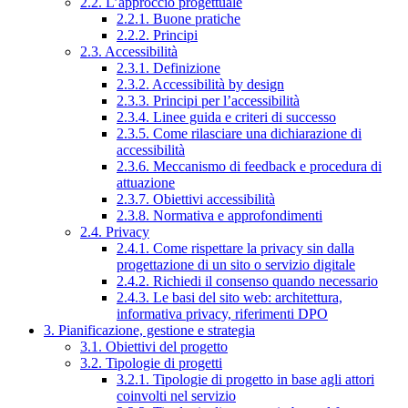
2.2. L’approccio progettuale
2.2.1. Buone pratiche
2.2.2. Principi
2.3. Accessibilità
2.3.1. Definizione
2.3.2. Accessibilità by design
2.3.3. Principi per l’accessibilità
2.3.4. Linee guida e criteri di successo
2.3.5. Come rilasciare una dichiarazione di
accessibilità
2.3.6. Meccanismo di feedback e procedura di
attuazione
2.3.7. Obiettivi accessibilità
2.3.8. Normativa e approfondimenti
2.4. Privacy
2.4.1. Come rispettare la privacy sin dalla
progettazione di un sito o servizio digitale
2.4.2. Richiedi il consenso quando necessario
2.4.3. Le basi del sito web: architettura,
informativa privacy, riferimenti DPO
3. Pianificazione, gestione e strategia
3.1. Obiettivi del progetto
3.2. Tipologie di progetti
3.2.1. Tipologie di progetto in base agli attori
coinvolti nel servizio