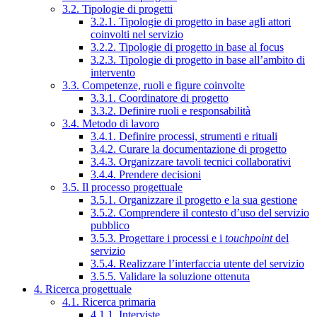
3.2. Tipologie di progetti
3.2.1. Tipologie di progetto in base agli attori
coinvolti nel servizio
3.2.2. Tipologie di progetto in base al focus
3.2.3. Tipologie di progetto in base all’ambito di
intervento
3.3. Competenze, ruoli e figure coinvolte
3.3.1. Coordinatore di progetto
3.3.2. Definire ruoli e responsabilità
3.4. Metodo di lavoro
3.4.1. Definire processi, strumenti e rituali
3.4.2. Curare la documentazione di progetto
3.4.3. Organizzare tavoli tecnici collaborativi
3.4.4. Prendere decisioni
3.5. Il processo progettuale
3.5.1. Organizzare il progetto e la sua gestione
3.5.2. Comprendere il contesto d’uso del servizio
pubblico
3.5.3. Progettare i processi e i
touchpoint
del
servizio
3.5.4. Realizzare l’interfaccia utente del servizio
3.5.5. Validare la soluzione ottenuta
4. Ricerca progettuale
4.1. Ricerca primaria
4.1.1. Interviste