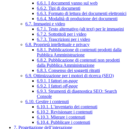
6.6.1. I documenti vanno sul web
6.6.2. Tipi di documenti
6.6.3. Formato di lettura dei documenti elettronici
6.6.4. Modalità di produzione dei documenti
6.7. Immagini e video
6.7.1. Testo alternativo (alt text) per le immagini
6.7.2. Sottotitoli per i video
6.7.3. Trascrizioni per i video
6.8. Proprietà intellettuale e privacy
6.8.1. Pubblicazione di contenuti prodotti dalla
Pubblica Amministrazione
6.8.2. Pubblicazione di contenuti non prodotti
dalla Pubblica Amministrazione
6.8.3. Consenso dei soggetti ritratti
6.9. Ottimizzazione per i motori di ricerca (SEO)
6.9.1. I fattori
on-page
6.9.2. I fattori
off-page
6.9.3. Strumenti di diagnostica SEO: Search
Console
6.10. Gestire i contenuti
6.10.1. L’inventario dei contenuti
6.10.2. Revisionare i contenuti
6.10.3. Migrare i contenuti
6.10.4. Pubblicare i contenuti
7. Progettazione dell’interazione