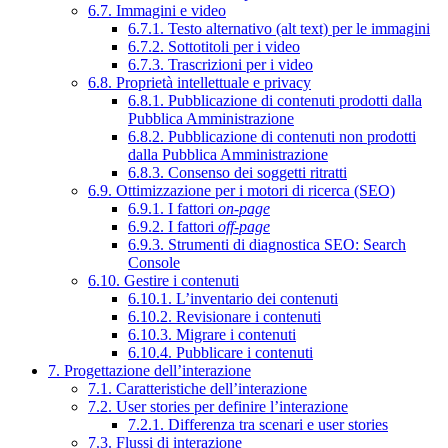
6.7. Immagini e video
6.7.1. Testo alternativo (alt text) per le immagini
6.7.2. Sottotitoli per i video
6.7.3. Trascrizioni per i video
6.8. Proprietà intellettuale e privacy
6.8.1. Pubblicazione di contenuti prodotti dalla
Pubblica Amministrazione
6.8.2. Pubblicazione di contenuti non prodotti
dalla Pubblica Amministrazione
6.8.3. Consenso dei soggetti ritratti
6.9. Ottimizzazione per i motori di ricerca (SEO)
6.9.1. I fattori
on-page
6.9.2. I fattori
off-page
6.9.3. Strumenti di diagnostica SEO: Search
Console
6.10. Gestire i contenuti
6.10.1. L’inventario dei contenuti
6.10.2. Revisionare i contenuti
6.10.3. Migrare i contenuti
6.10.4. Pubblicare i contenuti
7. Progettazione dell’interazione
7.1. Caratteristiche dell’interazione
7.2. User stories per definire l’interazione
7.2.1. Differenza tra scenari e user stories
7.3. Flussi di interazione