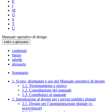
E
I
M
O
S
T
U
Manuale operativo di design
indici e glossario
contenuti
figure
tabelle
glossario
Sommario
1. Scopo, destinatari e uso del Manuale operativo di design
1.1. Versionamento e storico
1.2. Consultazione del manuale
1.3. Contribuisci al manuale
2. Introduzione al design per i servizi pubblici digitali
2.1. Design per l’amministrazione digitale (
e-
government
)