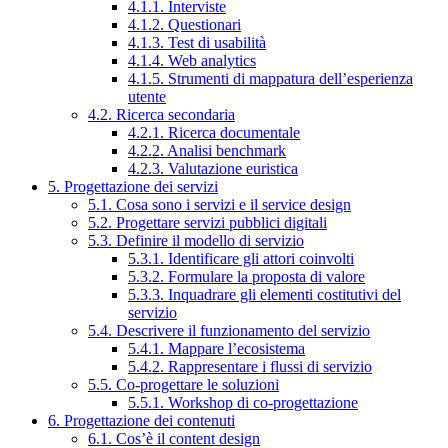
4.1.1. Interviste
4.1.2. Questionari
4.1.3. Test di usabilità
4.1.4. Web analytics
4.1.5. Strumenti di mappatura dell’esperienza
utente
4.2. Ricerca secondaria
4.2.1. Ricerca documentale
4.2.2. Analisi benchmark
4.2.3. Valutazione euristica
5. Progettazione dei servizi
5.1. Cosa sono i servizi e il service design
5.2. Progettare servizi pubblici digitali
5.3. Definire il modello di servizio
5.3.1. Identificare gli attori coinvolti
5.3.2. Formulare la proposta di valore
5.3.3. Inquadrare gli elementi costitutivi del
servizio
5.4. Descrivere il funzionamento del servizio
5.4.1. Mappare l’ecosistema
5.4.2. Rappresentare i flussi di servizio
5.5. Co-progettare le soluzioni
5.5.1. Workshop di co-progettazione
6. Progettazione dei contenuti
6.1. Cos’è il content design