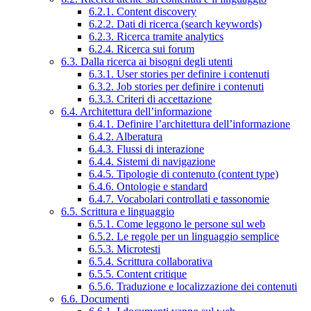
6.2.1. Content discovery
6.2.2. Dati di ricerca (search keywords)
6.2.3. Ricerca tramite analytics
6.2.4. Ricerca sui forum
6.3. Dalla ricerca ai bisogni degli utenti
6.3.1. User stories per definire i contenuti
6.3.2. Job stories per definire i contenuti
6.3.3. Criteri di accettazione
6.4. Architettura dell’informazione
6.4.1. Definire l’architettura dell’informazione
6.4.2. Alberatura
6.4.3. Flussi di interazione
6.4.4. Sistemi di navigazione
6.4.5. Tipologie di contenuto (content type)
6.4.6. Ontologie e standard
6.4.7. Vocabolari controllati e tassonomie
6.5. Scrittura e linguaggio
6.5.1. Come leggono le persone sul web
6.5.2. Le regole per un linguaggio semplice
6.5.3. Microtesti
6.5.4. Scrittura collaborativa
6.5.5. Content critique
6.5.6. Traduzione e localizzazione dei contenuti
6.6. Documenti