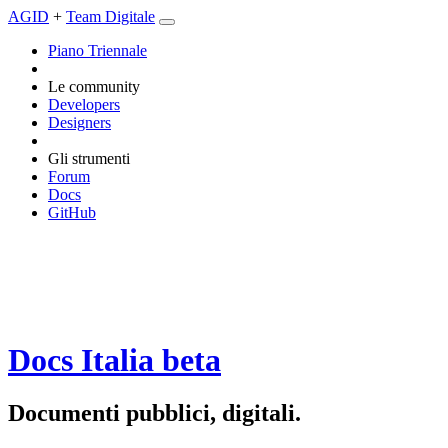
AGID
+
Team Digitale
Piano Triennale
Le community
Developers
Designers
Gli strumenti
Forum
Docs
GitHub
Docs Italia
beta
Documenti pubblici, digitali.