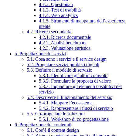
4.1.2. Questionari
4.1.3. Test di usabilità
4.1.4. Web analytics
4.1.5. Strumenti di mappatura dell’esperienza
utente
4.2. Ricerca secondaria
4.2.1. Ricerca documentale
4.2.2. Analisi benchmark
4.2.3. Valutazione euristica
5. Progettazione dei servizi
5.1. Cosa sono i servizi e il service design
5.2. Progettare servizi pubblici digitali
5.3. Definire il modello di servizio
5.3.1. Identificare gli attori coinvolti
5.3.2. Formulare la proposta di valore
5.3.3. Inquadrare gli elementi costitutivi del
servizio
5.4. Descrivere il funzionamento del servizio
5.4.1. Mappare l’ecosistema
5.4.2. Rappresentare i flussi di servizio
5.5. Co-progettare le soluzioni
5.5.1. Workshop di co-progettazione
6. Progettazione dei contenuti
6.1. Cos’è il content design
6.2. Ricerca utente sui contenuti e il linguaggio