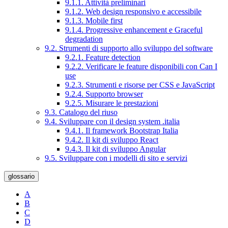
9.1.1. Attività preliminari
9.1.2. Web design responsivo e accessibile
9.1.3. Mobile first
9.1.4. Progressive enhancement e Graceful
degradation
9.2. Strumenti di supporto allo sviluppo del software
9.2.1. Feature detection
9.2.2. Verificare le feature disponibili con Can I
use
9.2.3. Strumenti e risorse per CSS e JavaScript
9.2.4. Supporto browser
9.2.5. Misurare le prestazioni
9.3. Catalogo del riuso
9.4. Sviluppare con il design system .italia
9.4.1. Il framework Bootstrap Italia
9.4.2. Il kit di sviluppo React
9.4.3. Il kit di sviluppo Angular
9.5. Sviluppare con i modelli di sito e servizi
glossario
A
B
C
D