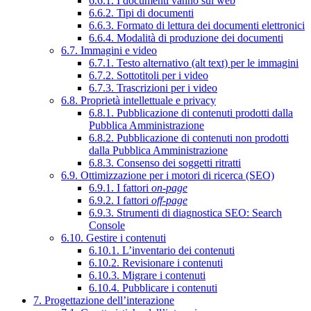
6.6.1. I documenti vanno sul web
6.6.2. Tipi di documenti
6.6.3. Formato di lettura dei documenti elettronici
6.6.4. Modalità di produzione dei documenti
6.7. Immagini e video
6.7.1. Testo alternativo (alt text) per le immagini
6.7.2. Sottotitoli per i video
6.7.3. Trascrizioni per i video
6.8. Proprietà intellettuale e privacy
6.8.1. Pubblicazione di contenuti prodotti dalla
Pubblica Amministrazione
6.8.2. Pubblicazione di contenuti non prodotti
dalla Pubblica Amministrazione
6.8.3. Consenso dei soggetti ritratti
6.9. Ottimizzazione per i motori di ricerca (SEO)
6.9.1. I fattori
on-page
6.9.2. I fattori
off-page
6.9.3. Strumenti di diagnostica SEO: Search
Console
6.10. Gestire i contenuti
6.10.1. L’inventario dei contenuti
6.10.2. Revisionare i contenuti
6.10.3. Migrare i contenuti
6.10.4. Pubblicare i contenuti
7. Progettazione dell’interazione