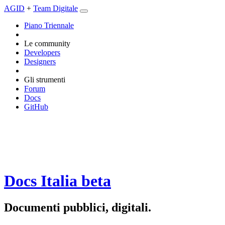
AGID
+
Team Digitale
Piano Triennale
Le community
Developers
Designers
Gli strumenti
Forum
Docs
GitHub
Docs Italia
beta
Documenti pubblici, digitali.