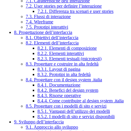
7.1. Caratteristiche dell’interazione
7.2. User stories per definire l’interazione
7.2.1. Differenza tra scenari e user stories
7.3. Flussi di interazione
7.4. Wireframe
7.5. Prototipi interattivi
8. Progettazione dell’interfaccia
8.1. Obiettivi dell’interfaccia
8.2. Elementi dell’interfaccia
8.2.1. Elementi di composizione
8.2.2. Elementi interattivi
8.2.3. Elementi testuali (microtesti)
8.3. Progettare e costruire in alta fedeltà
8.3.1. Layout di pagina
8.3.2. Prototipi in alta fedeltà
8.4. Progettare con il design system .italia
8.4.1. Documentazione
8.4.2. Benefici del design system
8.4.3. Risorse operative
8.4.4. Come contribuire al design system .italia
8.5. Progettare con i modelli di sito e servizi
8.5.1. Vantaggi dell’utilizzo dei modelli
8.5.2. I modelli di sito e servizi disponibili
9. Sviluppo dell’interfaccia
9.1. Approccio allo sviluppo