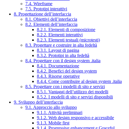
7.4. Wireframe
7.5. Prototipi interattivi
8. Progettazione dell’interfaccia
8.1. Obiettivi dell’interfaccia
8.2. Elementi dell’interfaccia
8.2.1. Elementi di composizione
8.2.2. Elementi interattivi
8.2.3. Elementi testuali (microtesti)
8.3. Progettare e costruire in alta fedeltà
8.3.1. Layout di pagina
8.3.2. Prototipi in alta fedeltà
8.4. Progettare con il design system .italia
8.4.1. Documentazione
8.4.2. Benefici del design system
8.4.3. Risorse operative
8.4.4. Come contribuire al design system .italia
8.5. Progettare con i modelli di sito e servizi
8.5.1. Vantaggi dell’utilizzo dei modelli
8.5.2. I modelli di sito e servizi disponibili
9. Sviluppo dell’interfaccia
9.1. Approccio allo sviluppo
9.1.1. Attività preliminari
9.1.2. Web design responsivo e accessibile
9.1.3. Mobile first
9.1.4. Progressive enhancement e Graceful