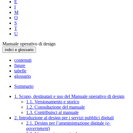
E
I
M
O
S
T
U
Manuale operativo di design
indici e glossario
contenuti
figure
tabelle
glossario
Sommario
1. Scopo, destinatari e uso del Manuale operativo di design
1.1. Versionamento e storico
1.2. Consultazione del manuale
1.3. Contribuisci al manuale
2. Introduzione al design per i servizi pubblici digitali
2.1. Design per l’amministrazione digitale (
e-
government
)