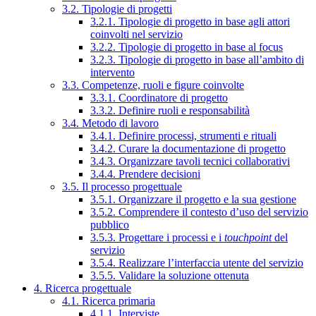
3.2. Tipologie di progetti
3.2.1. Tipologie di progetto in base agli attori
coinvolti nel servizio
3.2.2. Tipologie di progetto in base al focus
3.2.3. Tipologie di progetto in base all’ambito di
intervento
3.3. Competenze, ruoli e figure coinvolte
3.3.1. Coordinatore di progetto
3.3.2. Definire ruoli e responsabilità
3.4. Metodo di lavoro
3.4.1. Definire processi, strumenti e rituali
3.4.2. Curare la documentazione di progetto
3.4.3. Organizzare tavoli tecnici collaborativi
3.4.4. Prendere decisioni
3.5. Il processo progettuale
3.5.1. Organizzare il progetto e la sua gestione
3.5.2. Comprendere il contesto d’uso del servizio
pubblico
3.5.3. Progettare i processi e i
touchpoint
del
servizio
3.5.4. Realizzare l’interfaccia utente del servizio
3.5.5. Validare la soluzione ottenuta
4. Ricerca progettuale
4.1. Ricerca primaria
4.1.1. Interviste