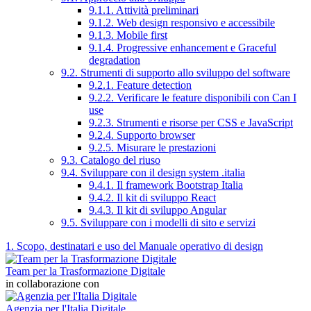
9.1.1. Attività preliminari
9.1.2. Web design responsivo e accessibile
9.1.3. Mobile first
9.1.4. Progressive enhancement e Graceful
degradation
9.2. Strumenti di supporto allo sviluppo del software
9.2.1. Feature detection
9.2.2. Verificare le feature disponibili con Can I
use
9.2.3. Strumenti e risorse per CSS e JavaScript
9.2.4. Supporto browser
9.2.5. Misurare le prestazioni
9.3. Catalogo del riuso
9.4. Sviluppare con il design system .italia
9.4.1. Il framework Bootstrap Italia
9.4.2. Il kit di sviluppo React
9.4.3. Il kit di sviluppo Angular
9.5. Sviluppare con i modelli di sito e servizi
1. Scopo, destinatari e uso del Manuale operativo di design
Team per la Trasformazione Digitale
in collaborazione con
Agenzia per l'Italia Digitale