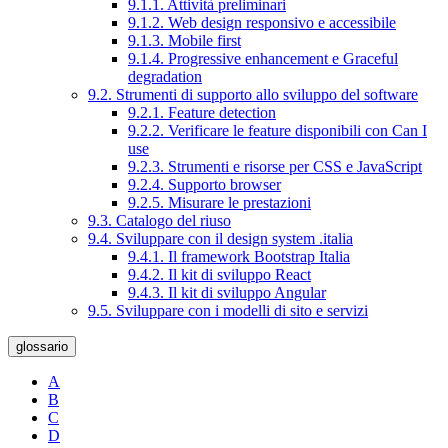
9.1.1. Attività preliminari
9.1.2. Web design responsivo e accessibile
9.1.3. Mobile first
9.1.4. Progressive enhancement e Graceful
degradation
9.2. Strumenti di supporto allo sviluppo del software
9.2.1. Feature detection
9.2.2. Verificare le feature disponibili con Can I
use
9.2.3. Strumenti e risorse per CSS e JavaScript
9.2.4. Supporto browser
9.2.5. Misurare le prestazioni
9.3. Catalogo del riuso
9.4. Sviluppare con il design system .italia
9.4.1. Il framework Bootstrap Italia
9.4.2. Il kit di sviluppo React
9.4.3. Il kit di sviluppo Angular
9.5. Sviluppare con i modelli di sito e servizi
glossario
A
B
C
D