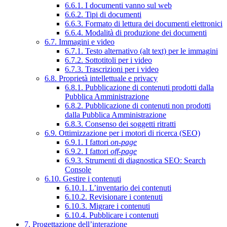
6.6.1. I documenti vanno sul web
6.6.2. Tipi di documenti
6.6.3. Formato di lettura dei documenti elettronici
6.6.4. Modalità di produzione dei documenti
6.7. Immagini e video
6.7.1. Testo alternativo (alt text) per le immagini
6.7.2. Sottotitoli per i video
6.7.3. Trascrizioni per i video
6.8. Proprietà intellettuale e privacy
6.8.1. Pubblicazione di contenuti prodotti dalla
Pubblica Amministrazione
6.8.2. Pubblicazione di contenuti non prodotti
dalla Pubblica Amministrazione
6.8.3. Consenso dei soggetti ritratti
6.9. Ottimizzazione per i motori di ricerca (SEO)
6.9.1. I fattori
on-page
6.9.2. I fattori
off-page
6.9.3. Strumenti di diagnostica SEO: Search
Console
6.10. Gestire i contenuti
6.10.1. L’inventario dei contenuti
6.10.2. Revisionare i contenuti
6.10.3. Migrare i contenuti
6.10.4. Pubblicare i contenuti
7. Progettazione dell’interazione