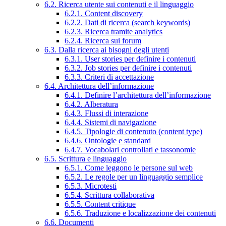
6.2. Ricerca utente sui contenuti e il linguaggio
6.2.1. Content discovery
6.2.2. Dati di ricerca (search keywords)
6.2.3. Ricerca tramite analytics
6.2.4. Ricerca sui forum
6.3. Dalla ricerca ai bisogni degli utenti
6.3.1. User stories per definire i contenuti
6.3.2. Job stories per definire i contenuti
6.3.3. Criteri di accettazione
6.4. Architettura dell’informazione
6.4.1. Definire l’architettura dell’informazione
6.4.2. Alberatura
6.4.3. Flussi di interazione
6.4.4. Sistemi di navigazione
6.4.5. Tipologie di contenuto (content type)
6.4.6. Ontologie e standard
6.4.7. Vocabolari controllati e tassonomie
6.5. Scrittura e linguaggio
6.5.1. Come leggono le persone sul web
6.5.2. Le regole per un linguaggio semplice
6.5.3. Microtesti
6.5.4. Scrittura collaborativa
6.5.5. Content critique
6.5.6. Traduzione e localizzazione dei contenuti
6.6. Documenti