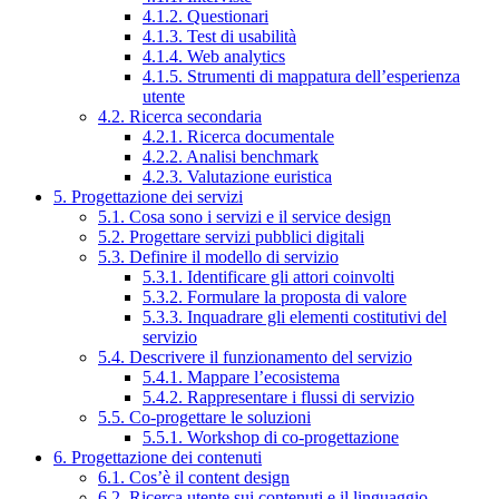
4.1.2. Questionari
4.1.3. Test di usabilità
4.1.4. Web analytics
4.1.5. Strumenti di mappatura dell’esperienza
utente
4.2. Ricerca secondaria
4.2.1. Ricerca documentale
4.2.2. Analisi benchmark
4.2.3. Valutazione euristica
5. Progettazione dei servizi
5.1. Cosa sono i servizi e il service design
5.2. Progettare servizi pubblici digitali
5.3. Definire il modello di servizio
5.3.1. Identificare gli attori coinvolti
5.3.2. Formulare la proposta di valore
5.3.3. Inquadrare gli elementi costitutivi del
servizio
5.4. Descrivere il funzionamento del servizio
5.4.1. Mappare l’ecosistema
5.4.2. Rappresentare i flussi di servizio
5.5. Co-progettare le soluzioni
5.5.1. Workshop di co-progettazione
6. Progettazione dei contenuti
6.1. Cos’è il content design
6.2. Ricerca utente sui contenuti e il linguaggio