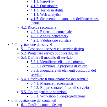
4.1.1. Interviste
4.1.2. Questionari
4.1.3. Test di usabilità
4.1.4. Web analytics
4.1.5. Strumenti di mappatura dell’esperienza
utente
4.2. Ricerca secondaria
4.2.1. Ricerca documentale
4.2.2. Analisi benchmark
4.2.3. Valutazione euristica
5. Progettazione dei servizi
5.1. Cosa sono i servizi e il service design
5.2. Progettare servizi pubblici digitali
5.3. Definire il modello di servizio
5.3.1. Identificare gli attori coinvolti
5.3.2. Formulare la proposta di valore
5.3.3. Inquadrare gli elementi costitutivi del
servizio
5.4. Descrivere il funzionamento del servizio
5.4.1. Mappare l’ecosistema
5.4.2. Rappresentare i flussi di servizio
5.5. Co-progettare le soluzioni
5.5.1. Workshop di co-progettazione
6. Progettazione dei contenuti
6.1. Cos’è il content design