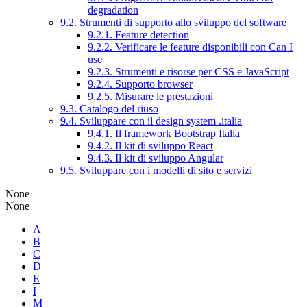
degradation
9.2. Strumenti di supporto allo sviluppo del software
9.2.1. Feature detection
9.2.2. Verificare le feature disponibili con Can I
use
9.2.3. Strumenti e risorse per CSS e JavaScript
9.2.4. Supporto browser
9.2.5. Misurare le prestazioni
9.3. Catalogo del riuso
9.4. Sviluppare con il design system .italia
9.4.1. Il framework Bootstrap Italia
9.4.2. Il kit di sviluppo React
9.4.3. Il kit di sviluppo Angular
9.5. Sviluppare con i modelli di sito e servizi
None
None
A
B
C
D
E
I
M