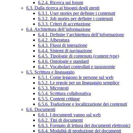
6.2.4. Ricerca sui forum
6.3. Dalla ricerca ai bisogni degli utenti
6.3.1. User stories per definire i contenuti
6.3.2. Job stories per definire i contenuti
6.3.3. Criteri di accettazione
6.4. Architettura dell’informazione
6.4.1. Definire l’architettura dell’informazione
6.4.2. Alberatura
6.4.3. Flussi di interazione
6.4.4. Sistemi di navigazione
6.4.5. Tipologie di contenuto (content type)
6.4.6. Ontologie e standard
6.4.7. Vocabolari controllati e tassonomie
6.5. Scrittura e linguaggio
6.5.1. Come leggono le persone sul web
6.5.2. Le regole per un linguaggio semplice
6.5.3. Microtesti
6.5.4. Scrittura collaborativa
6.5.5. Content critique
6.5.6. Traduzione e localizzazione dei contenuti
6.6. Documenti
6.6.1. I documenti vanno sul web
6.6.2. Tipi di documenti
6.6.3. Formato di lettura dei documenti elettronici
6.6.4. Modalità di produzione dei documenti