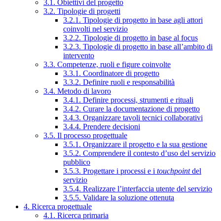
3.1. Obiettivi del progetto
3.2. Tipologie di progetti
3.2.1. Tipologie di progetto in base agli attori
coinvolti nel servizio
3.2.2. Tipologie di progetto in base al focus
3.2.3. Tipologie di progetto in base all’ambito di
intervento
3.3. Competenze, ruoli e figure coinvolte
3.3.1. Coordinatore di progetto
3.3.2. Definire ruoli e responsabilità
3.4. Metodo di lavoro
3.4.1. Definire processi, strumenti e rituali
3.4.2. Curare la documentazione di progetto
3.4.3. Organizzare tavoli tecnici collaborativi
3.4.4. Prendere decisioni
3.5. Il processo progettuale
3.5.1. Organizzare il progetto e la sua gestione
3.5.2. Comprendere il contesto d’uso del servizio
pubblico
3.5.3. Progettare i processi e i
touchpoint
del
servizio
3.5.4. Realizzare l’interfaccia utente del servizio
3.5.5. Validare la soluzione ottenuta
4. Ricerca progettuale
4.1. Ricerca primaria