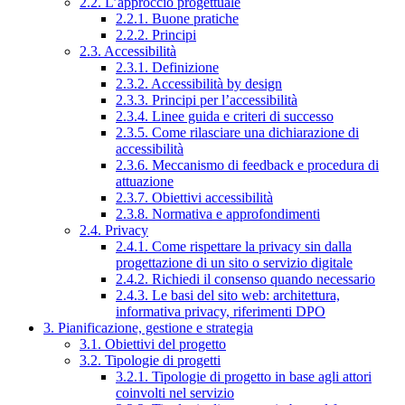
2.2. L’approccio progettuale
2.2.1. Buone pratiche
2.2.2. Principi
2.3. Accessibilità
2.3.1. Definizione
2.3.2. Accessibilità by design
2.3.3. Principi per l’accessibilità
2.3.4. Linee guida e criteri di successo
2.3.5. Come rilasciare una dichiarazione di
accessibilità
2.3.6. Meccanismo di feedback e procedura di
attuazione
2.3.7. Obiettivi accessibilità
2.3.8. Normativa e approfondimenti
2.4. Privacy
2.4.1. Come rispettare la privacy sin dalla
progettazione di un sito o servizio digitale
2.4.2. Richiedi il consenso quando necessario
2.4.3. Le basi del sito web: architettura,
informativa privacy, riferimenti DPO
3. Pianificazione, gestione e strategia
3.1. Obiettivi del progetto
3.2. Tipologie di progetti
3.2.1. Tipologie di progetto in base agli attori
coinvolti nel servizio