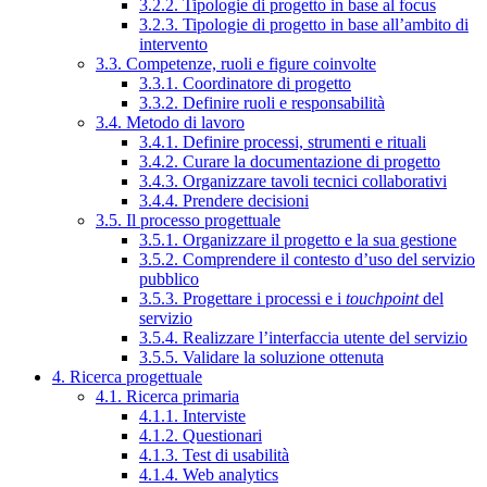
3.2.2. Tipologie di progetto in base al focus
3.2.3. Tipologie di progetto in base all’ambito di
intervento
3.3. Competenze, ruoli e figure coinvolte
3.3.1. Coordinatore di progetto
3.3.2. Definire ruoli e responsabilità
3.4. Metodo di lavoro
3.4.1. Definire processi, strumenti e rituali
3.4.2. Curare la documentazione di progetto
3.4.3. Organizzare tavoli tecnici collaborativi
3.4.4. Prendere decisioni
3.5. Il processo progettuale
3.5.1. Organizzare il progetto e la sua gestione
3.5.2. Comprendere il contesto d’uso del servizio
pubblico
3.5.3. Progettare i processi e i
touchpoint
del
servizio
3.5.4. Realizzare l’interfaccia utente del servizio
3.5.5. Validare la soluzione ottenuta
4. Ricerca progettuale
4.1. Ricerca primaria
4.1.1. Interviste
4.1.2. Questionari
4.1.3. Test di usabilità
4.1.4. Web analytics