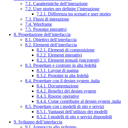
7.1. Caratteristiche dell’interazione
7.2. User stories per definire l’interazione
7.2.1. Differenza tra scenari e user stories
7.3. Flussi di interazione
7.4. Wireframe
7.5. Prototipi interattivi
8. Progettazione dell’interfaccia
8.1. Obiettivi dell’interfaccia
8.2. Elementi dell’interfaccia
8.2.1. Elementi di composizione
8.2.2. Elementi interattivi
8.2.3. Elementi testuali (microtesti)
8.3. Progettare e costruire in alta fedeltà
8.3.1. Layout di pagina
8.3.2. Prototipi in alta fedeltà
8.4. Progettare con il design system .italia
8.4.1. Documentazione
8.4.2. Benefici del design system
8.4.3. Risorse operative
8.4.4. Come contribuire al design system .italia
8.5. Progettare con i modelli di sito e servizi
8.5.1. Vantaggi dell’utilizzo dei modelli
8.5.2. I modelli di sito e servizi disponibili
9. Sviluppo dell’interfaccia
9.1. Approccio allo sviluppo