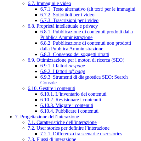
6.7. Immagini e video
6.7.1. Testo alternativo (alt text) per le immagini
6.7.2. Sottotitoli per i video
6.7.3. Trascrizioni per i video
6.8. Proprietà intellettuale e privacy
6.8.1. Pubblicazione di contenuti prodotti dalla
Pubblica Amministrazione
6.8.2. Pubblicazione di contenuti non prodotti
dalla Pubblica Amministrazione
6.8.3. Consenso dei soggetti ritratti
6.9. Ottimizzazione per i motori di ricerca (SEO)
6.9.1. I fattori
on-page
6.9.2. I fattori
off-page
6.9.3. Strumenti di diagnostica SEO: Search
Console
6.10. Gestire i contenuti
6.10.1. L’inventario dei contenuti
6.10.2. Revisionare i contenuti
6.10.3. Migrare i contenuti
6.10.4. Pubblicare i contenuti
7. Progettazione dell’interazione
7.1. Caratteristiche dell’interazione
7.2. User stories per definire l’interazione
7.2.1. Differenza tra scenari e user stories
7.3. Flussi di interazione