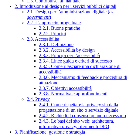
1.3. Contribuisci al manuale
2. Introduzione al design per i servizi pubblici digitali
2.1. Design per l’amministrazione digitale (
e-
government
)
2.2. L’approccio progettuale
2.2.1. Buone pratiche
2.2.2. Principi
2.3. Accessibilità
2.3.1. Definizione
2.3.2. Accessibilità by design
2.3.3. Principi per l’accessibilità
2.3.4. Linee guida e criteri di successo
2.3.5. Come rilasciare una dichiarazione di
accessibilità
2.3.6. Meccanismo di feedback e procedura di
attuazione
2.3.7. Obiettivi accessibilità
2.3.8. Normativa e approfondimenti
2.4. Privacy
2.4.1. Come rispettare la privacy sin dalla
progettazione di un sito o servizio digitale
2.4.2. Richiedi il consenso quando necessario
2.4.3. Le basi del sito web: architettura,
informativa privacy, riferimenti DPO
3. Pianificazione, gestione e strategia