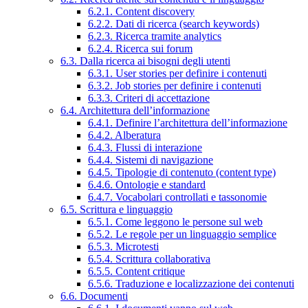
6.2.1. Content discovery
6.2.2. Dati di ricerca (search keywords)
6.2.3. Ricerca tramite analytics
6.2.4. Ricerca sui forum
6.3. Dalla ricerca ai bisogni degli utenti
6.3.1. User stories per definire i contenuti
6.3.2. Job stories per definire i contenuti
6.3.3. Criteri di accettazione
6.4. Architettura dell’informazione
6.4.1. Definire l’architettura dell’informazione
6.4.2. Alberatura
6.4.3. Flussi di interazione
6.4.4. Sistemi di navigazione
6.4.5. Tipologie di contenuto (content type)
6.4.6. Ontologie e standard
6.4.7. Vocabolari controllati e tassonomie
6.5. Scrittura e linguaggio
6.5.1. Come leggono le persone sul web
6.5.2. Le regole per un linguaggio semplice
6.5.3. Microtesti
6.5.4. Scrittura collaborativa
6.5.5. Content critique
6.5.6. Traduzione e localizzazione dei contenuti
6.6. Documenti