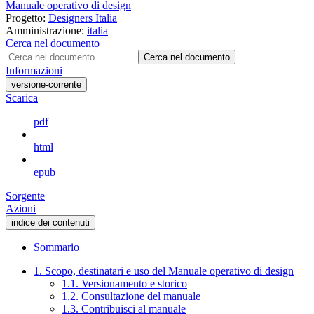
Manuale operativo di design
Progetto:
Designers Italia
Amministrazione:
italia
Cerca nel documento
Cerca nel documento
Informazioni
versione-corrente
Scarica
pdf
html
epub
Sorgente
Azioni
indice dei contenuti
Sommario
1. Scopo, destinatari e uso del Manuale operativo di design
1.1. Versionamento e storico
1.2. Consultazione del manuale
1.3. Contribuisci al manuale