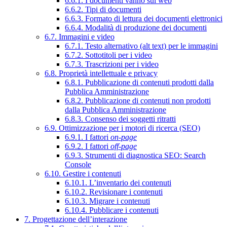
6.6.1. I documenti vanno sul web
6.6.2. Tipi di documenti
6.6.3. Formato di lettura dei documenti elettronici
6.6.4. Modalità di produzione dei documenti
6.7. Immagini e video
6.7.1. Testo alternativo (alt text) per le immagini
6.7.2. Sottotitoli per i video
6.7.3. Trascrizioni per i video
6.8. Proprietà intellettuale e privacy
6.8.1. Pubblicazione di contenuti prodotti dalla
Pubblica Amministrazione
6.8.2. Pubblicazione di contenuti non prodotti
dalla Pubblica Amministrazione
6.8.3. Consenso dei soggetti ritratti
6.9. Ottimizzazione per i motori di ricerca (SEO)
6.9.1. I fattori
on-page
6.9.2. I fattori
off-page
6.9.3. Strumenti di diagnostica SEO: Search
Console
6.10. Gestire i contenuti
6.10.1. L’inventario dei contenuti
6.10.2. Revisionare i contenuti
6.10.3. Migrare i contenuti
6.10.4. Pubblicare i contenuti
7. Progettazione dell’interazione