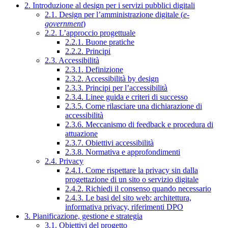
2. Introduzione al design per i servizi pubblici digitali
2.1. Design per l’amministrazione digitale (
e-
government
)
2.2. L’approccio progettuale
2.2.1. Buone pratiche
2.2.2. Principi
2.3. Accessibilità
2.3.1. Definizione
2.3.2. Accessibilità by design
2.3.3. Principi per l’accessibilità
2.3.4. Linee guida e criteri di successo
2.3.5. Come rilasciare una dichiarazione di
accessibilità
2.3.6. Meccanismo di feedback e procedura di
attuazione
2.3.7. Obiettivi accessibilità
2.3.8. Normativa e approfondimenti
2.4. Privacy
2.4.1. Come rispettare la privacy sin dalla
progettazione di un sito o servizio digitale
2.4.2. Richiedi il consenso quando necessario
2.4.3. Le basi del sito web: architettura,
informativa privacy, riferimenti DPO
3. Pianificazione, gestione e strategia
3.1. Obiettivi del progetto