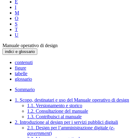
E
I
M
O
S
T
U
Manuale operativo di design
indici e glossario
contenuti
figure
tabelle
glossario
Sommario
1. Scopo, destinatari e uso del Manuale operativo di design
1.1. Versionamento e storico
1.2. Consultazione del manuale
1.3. Contribuisci al manuale
2. Introduzione al design per i servizi pubblici digitali
2.1. Design per l’amministrazione digitale (
e-
government
)