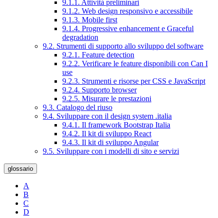
9.1.1. Attività preliminari
9.1.2. Web design responsivo e accessibile
9.1.3. Mobile first
9.1.4. Progressive enhancement e Graceful
degradation
9.2. Strumenti di supporto allo sviluppo del software
9.2.1. Feature detection
9.2.2. Verificare le feature disponibili con Can I
use
9.2.3. Strumenti e risorse per CSS e JavaScript
9.2.4. Supporto browser
9.2.5. Misurare le prestazioni
9.3. Catalogo del riuso
9.4. Sviluppare con il design system .italia
9.4.1. Il framework Bootstrap Italia
9.4.2. Il kit di sviluppo React
9.4.3. Il kit di sviluppo Angular
9.5. Sviluppare con i modelli di sito e servizi
glossario
A
B
C
D