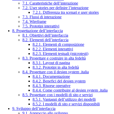
7.1. Caratteristiche dell’interazione
7.2. User stories per definire l’interazione
7.2.1. Differenza tra scenari e user stories
7.3. Flussi di interazione
7.4. Wireframe
7.5. Prototipi interattivi
8. Progettazione dell’interfaccia
8.1. Obiettivi dell’interfaccia
8.2. Elementi dell’interfaccia
8.2.1. Elementi di composizione
8.2.2. Elementi interattivi
8.2.3. Elementi testuali (microtesti)
8.3. Progettare e costruire in alta fedeltà
8.3.1. Layout di pagina
8.3.2. Prototipi in alta fedeltà
8.4. Progettare con il design system .italia
8.4.1. Documentazione
8.4.2. Benefici del design system
8.4.3. Risorse operative
8.4.4. Come contribuire al design system .italia
8.5. Progettare con i modelli di sito e servizi
8.5.1. Vantaggi dell’utilizzo dei modelli
8.5.2. I modelli di sito e servizi disponibili
9. Sviluppo dell’interfaccia
9.1. Approccio allo sviluppo