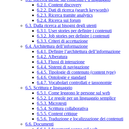
6.2.1. Content discovery
6.2.2. Dati di ricerca (search keywords)
6.2.3. Ricerca tramite analytics
6.2.4. Ricerca sui forum
6.3. Dalla ricerca ai bisogni degli utenti
6.3.1. User stories per definire i contenuti
6.3.2. Job stories per definire i contenuti
6.3.3. Criteri di accettazione
6.4. Architettura dell’informazione
6.4.1. Definire l’architettura dell’informazione
6.4.2. Alberatura
6.4.3. Flussi di interazione
6.4.4. Sistemi di navigazione
6.4.5. Tipologie di contenuto (content type)
6.4.6. Ontologie e standard
6.4.7. Vocabolari controllati e tassonomie
6.5. Scrittura e linguaggio
6.5.1. Come leggono le persone sul web
6.5.2. Le regole per un linguaggio semplice
6.5.3. Microtesti
6.5.4. Scrittura collaborativa
6.5.5. Content critique
6.5.6. Traduzione e localizzazione dei contenuti
6.6. Documenti