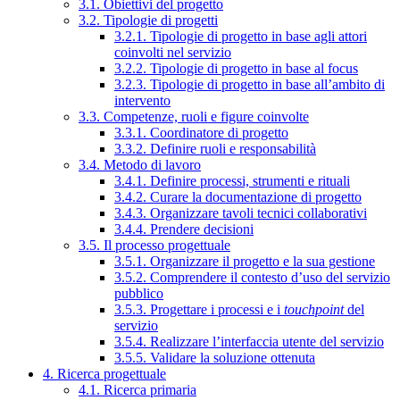
3.1. Obiettivi del progetto
3.2. Tipologie di progetti
3.2.1. Tipologie di progetto in base agli attori
coinvolti nel servizio
3.2.2. Tipologie di progetto in base al focus
3.2.3. Tipologie di progetto in base all’ambito di
intervento
3.3. Competenze, ruoli e figure coinvolte
3.3.1. Coordinatore di progetto
3.3.2. Definire ruoli e responsabilità
3.4. Metodo di lavoro
3.4.1. Definire processi, strumenti e rituali
3.4.2. Curare la documentazione di progetto
3.4.3. Organizzare tavoli tecnici collaborativi
3.4.4. Prendere decisioni
3.5. Il processo progettuale
3.5.1. Organizzare il progetto e la sua gestione
3.5.2. Comprendere il contesto d’uso del servizio
pubblico
3.5.3. Progettare i processi e i
touchpoint
del
servizio
3.5.4. Realizzare l’interfaccia utente del servizio
3.5.5. Validare la soluzione ottenuta
4. Ricerca progettuale
4.1. Ricerca primaria