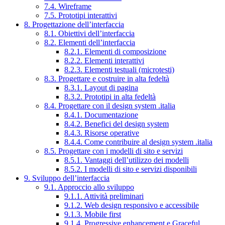
7.4. Wireframe
7.5. Prototipi interattivi
8. Progettazione dell’interfaccia
8.1. Obiettivi dell’interfaccia
8.2. Elementi dell’interfaccia
8.2.1. Elementi di composizione
8.2.2. Elementi interattivi
8.2.3. Elementi testuali (microtesti)
8.3. Progettare e costruire in alta fedeltà
8.3.1. Layout di pagina
8.3.2. Prototipi in alta fedeltà
8.4. Progettare con il design system .italia
8.4.1. Documentazione
8.4.2. Benefici del design system
8.4.3. Risorse operative
8.4.4. Come contribuire al design system .italia
8.5. Progettare con i modelli di sito e servizi
8.5.1. Vantaggi dell’utilizzo dei modelli
8.5.2. I modelli di sito e servizi disponibili
9. Sviluppo dell’interfaccia
9.1. Approccio allo sviluppo
9.1.1. Attività preliminari
9.1.2. Web design responsivo e accessibile
9.1.3. Mobile first
9.1.4. Progressive enhancement e Graceful