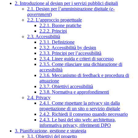
2. Introduzione al design per i servizi pubblici digitali
2.1. Design per l’amministrazione digitale (
e-
government
)
2.2. L’approccio progettuale
2.2.1. Buone pratiche
2.2.2. Principi
2.3. Accessibilità
2.3.1. Definizione
2.3.2. Accessibilità by design
2.3.3. Principi per l’accessibilità
2.3.4. Linee guida e criteri di successo
2.3.5. Come rilasciare una dichiarazione di
accessibilità
2.3.6. Meccanismo di feedback e procedura di
attuazione
2.3.7. Obiettivi accessibilità
2.3.8. Normativa e approfondimenti
2.4. Privacy
2.4.1. Come rispettare la privacy sin dalla
progettazione di un sito o servizio digitale
2.4.2. Richiedi il consenso quando necessario
2.4.3. Le basi del sito web: architettura,
informativa privacy, riferimenti DPO
3. Pianificazione, gestione e strategia
3.1. Obiettivi del progetto