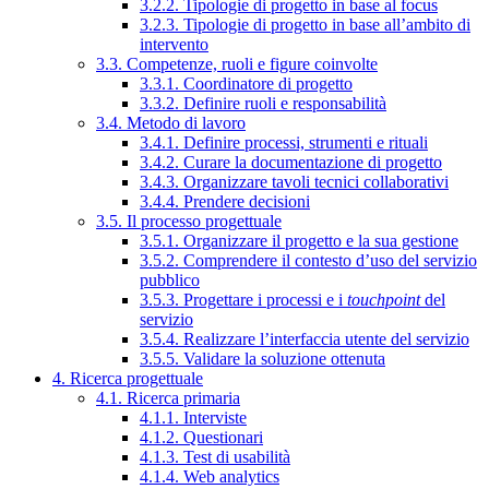
3.2.2. Tipologie di progetto in base al focus
3.2.3. Tipologie di progetto in base all’ambito di
intervento
3.3. Competenze, ruoli e figure coinvolte
3.3.1. Coordinatore di progetto
3.3.2. Definire ruoli e responsabilità
3.4. Metodo di lavoro
3.4.1. Definire processi, strumenti e rituali
3.4.2. Curare la documentazione di progetto
3.4.3. Organizzare tavoli tecnici collaborativi
3.4.4. Prendere decisioni
3.5. Il processo progettuale
3.5.1. Organizzare il progetto e la sua gestione
3.5.2. Comprendere il contesto d’uso del servizio
pubblico
3.5.3. Progettare i processi e i
touchpoint
del
servizio
3.5.4. Realizzare l’interfaccia utente del servizio
3.5.5. Validare la soluzione ottenuta
4. Ricerca progettuale
4.1. Ricerca primaria
4.1.1. Interviste
4.1.2. Questionari
4.1.3. Test di usabilità
4.1.4. Web analytics