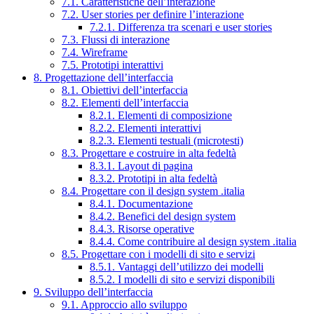
7.1. Caratteristiche dell’interazione
7.2. User stories per definire l’interazione
7.2.1. Differenza tra scenari e user stories
7.3. Flussi di interazione
7.4. Wireframe
7.5. Prototipi interattivi
8. Progettazione dell’interfaccia
8.1. Obiettivi dell’interfaccia
8.2. Elementi dell’interfaccia
8.2.1. Elementi di composizione
8.2.2. Elementi interattivi
8.2.3. Elementi testuali (microtesti)
8.3. Progettare e costruire in alta fedeltà
8.3.1. Layout di pagina
8.3.2. Prototipi in alta fedeltà
8.4. Progettare con il design system .italia
8.4.1. Documentazione
8.4.2. Benefici del design system
8.4.3. Risorse operative
8.4.4. Come contribuire al design system .italia
8.5. Progettare con i modelli di sito e servizi
8.5.1. Vantaggi dell’utilizzo dei modelli
8.5.2. I modelli di sito e servizi disponibili
9. Sviluppo dell’interfaccia
9.1. Approccio allo sviluppo