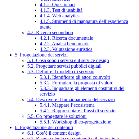
4.1.2. Questionari
4.1.3. Test di usabilità
4.1.4. Web analytics
4.1.5. Strumenti di mappatura dell’esperienza
utente
4.2. Ricerca secondaria
4.2.1. Ricerca documentale
4.2.2. Analisi benchmark
4.2.3. Valutazione euristica
5. Progettazione dei servizi
5.1. Cosa sono i servizi e il service design
5.2. Progettare servizi pubblici digitali
5.3. Definire il modello di servizio
5.3.1. Identificare gli attori coinvolti
5.3.2. Formulare la proposta di valore
5.3.3. Inquadrare gli elementi costitutivi del
servizio
5.4. Descrivere il funzionamento del servizio
5.4.1. Mappare l’ecosistema
5.4.2. Rappresentare i flussi di servizio
5.5. Co-progettare le soluzioni
5.5.1. Workshop di co-progettazione
6. Progettazione dei contenuti
6.1. Cos’è il content design
6.2. Ricerca utente sui contenuti e il linguaggio