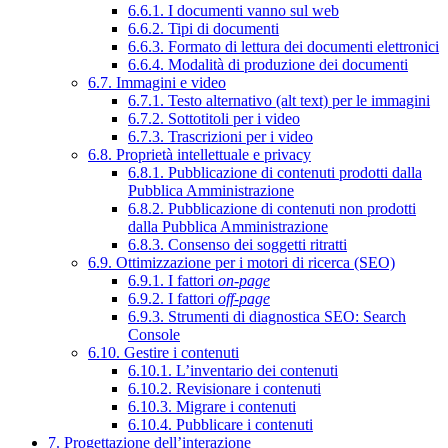
6.6.1. I documenti vanno sul web
6.6.2. Tipi di documenti
6.6.3. Formato di lettura dei documenti elettronici
6.6.4. Modalità di produzione dei documenti
6.7. Immagini e video
6.7.1. Testo alternativo (alt text) per le immagini
6.7.2. Sottotitoli per i video
6.7.3. Trascrizioni per i video
6.8. Proprietà intellettuale e privacy
6.8.1. Pubblicazione di contenuti prodotti dalla
Pubblica Amministrazione
6.8.2. Pubblicazione di contenuti non prodotti
dalla Pubblica Amministrazione
6.8.3. Consenso dei soggetti ritratti
6.9. Ottimizzazione per i motori di ricerca (SEO)
6.9.1. I fattori
on-page
6.9.2. I fattori
off-page
6.9.3. Strumenti di diagnostica SEO: Search
Console
6.10. Gestire i contenuti
6.10.1. L’inventario dei contenuti
6.10.2. Revisionare i contenuti
6.10.3. Migrare i contenuti
6.10.4. Pubblicare i contenuti
7. Progettazione dell’interazione