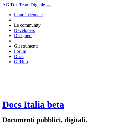
AGID
+
Team Digitale
Piano Triennale
Le community
Developers
Designers
Gli strumenti
Forum
Docs
GitHub
Docs Italia
beta
Documenti pubblici, digitali.