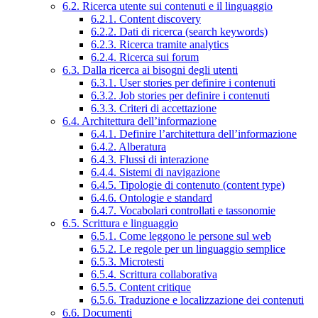
6.2. Ricerca utente sui contenuti e il linguaggio
6.2.1. Content discovery
6.2.2. Dati di ricerca (search keywords)
6.2.3. Ricerca tramite analytics
6.2.4. Ricerca sui forum
6.3. Dalla ricerca ai bisogni degli utenti
6.3.1. User stories per definire i contenuti
6.3.2. Job stories per definire i contenuti
6.3.3. Criteri di accettazione
6.4. Architettura dell’informazione
6.4.1. Definire l’architettura dell’informazione
6.4.2. Alberatura
6.4.3. Flussi di interazione
6.4.4. Sistemi di navigazione
6.4.5. Tipologie di contenuto (content type)
6.4.6. Ontologie e standard
6.4.7. Vocabolari controllati e tassonomie
6.5. Scrittura e linguaggio
6.5.1. Come leggono le persone sul web
6.5.2. Le regole per un linguaggio semplice
6.5.3. Microtesti
6.5.4. Scrittura collaborativa
6.5.5. Content critique
6.5.6. Traduzione e localizzazione dei contenuti
6.6. Documenti