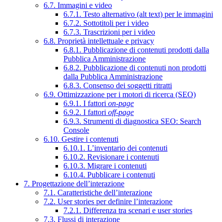
6.7. Immagini e video
6.7.1. Testo alternativo (alt text) per le immagini
6.7.2. Sottotitoli per i video
6.7.3. Trascrizioni per i video
6.8. Proprietà intellettuale e privacy
6.8.1. Pubblicazione di contenuti prodotti dalla
Pubblica Amministrazione
6.8.2. Pubblicazione di contenuti non prodotti
dalla Pubblica Amministrazione
6.8.3. Consenso dei soggetti ritratti
6.9. Ottimizzazione per i motori di ricerca (SEO)
6.9.1. I fattori
on-page
6.9.2. I fattori
off-page
6.9.3. Strumenti di diagnostica SEO: Search
Console
6.10. Gestire i contenuti
6.10.1. L’inventario dei contenuti
6.10.2. Revisionare i contenuti
6.10.3. Migrare i contenuti
6.10.4. Pubblicare i contenuti
7. Progettazione dell’interazione
7.1. Caratteristiche dell’interazione
7.2. User stories per definire l’interazione
7.2.1. Differenza tra scenari e user stories
7.3. Flussi di interazione