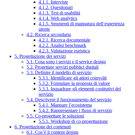
4.1.1. Interviste
4.1.2. Questionari
4.1.3. Test di usabilità
4.1.4. Web analytics
4.1.5. Strumenti di mappatura dell’esperienza
utente
4.2. Ricerca secondaria
4.2.1. Ricerca documentale
4.2.2. Analisi benchmark
4.2.3. Valutazione euristica
5. Progettazione dei servizi
5.1. Cosa sono i servizi e il service design
5.2. Progettare servizi pubblici digitali
5.3. Definire il modello di servizio
5.3.1. Identificare gli attori coinvolti
5.3.2. Formulare la proposta di valore
5.3.3. Inquadrare gli elementi costitutivi del
servizio
5.4. Descrivere il funzionamento del servizio
5.4.1. Mappare l’ecosistema
5.4.2. Rappresentare i flussi di servizio
5.5. Co-progettare le soluzioni
5.5.1. Workshop di co-progettazione
6. Progettazione dei contenuti
6.1. Cos’è il content design