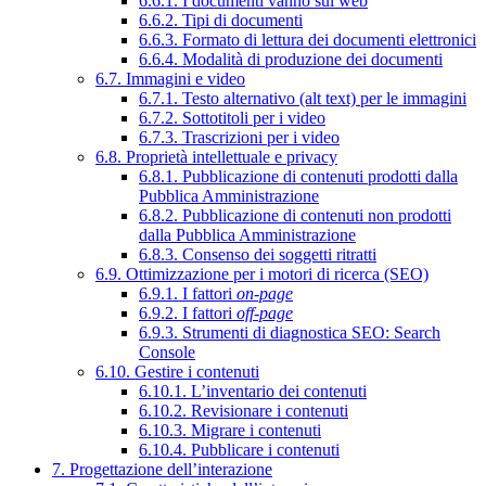
6.6.1. I documenti vanno sul web
6.6.2. Tipi di documenti
6.6.3. Formato di lettura dei documenti elettronici
6.6.4. Modalità di produzione dei documenti
6.7. Immagini e video
6.7.1. Testo alternativo (alt text) per le immagini
6.7.2. Sottotitoli per i video
6.7.3. Trascrizioni per i video
6.8. Proprietà intellettuale e privacy
6.8.1. Pubblicazione di contenuti prodotti dalla
Pubblica Amministrazione
6.8.2. Pubblicazione di contenuti non prodotti
dalla Pubblica Amministrazione
6.8.3. Consenso dei soggetti ritratti
6.9. Ottimizzazione per i motori di ricerca (SEO)
6.9.1. I fattori
on-page
6.9.2. I fattori
off-page
6.9.3. Strumenti di diagnostica SEO: Search
Console
6.10. Gestire i contenuti
6.10.1. L’inventario dei contenuti
6.10.2. Revisionare i contenuti
6.10.3. Migrare i contenuti
6.10.4. Pubblicare i contenuti
7. Progettazione dell’interazione