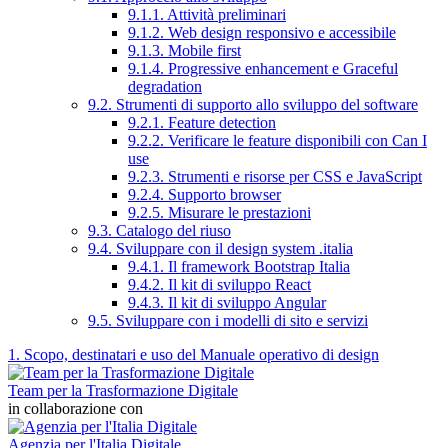
9.1.1. Attività preliminari
9.1.2. Web design responsivo e accessibile
9.1.3. Mobile first
9.1.4. Progressive enhancement e Graceful
degradation
9.2. Strumenti di supporto allo sviluppo del software
9.2.1. Feature detection
9.2.2. Verificare le feature disponibili con Can I
use
9.2.3. Strumenti e risorse per CSS e JavaScript
9.2.4. Supporto browser
9.2.5. Misurare le prestazioni
9.3. Catalogo del riuso
9.4. Sviluppare con il design system .italia
9.4.1. Il framework Bootstrap Italia
9.4.2. Il kit di sviluppo React
9.4.3. Il kit di sviluppo Angular
9.5. Sviluppare con i modelli di sito e servizi
1. Scopo, destinatari e uso del Manuale operativo di design
Team per la Trasformazione Digitale
in collaborazione con
Agenzia per l'Italia Digitale