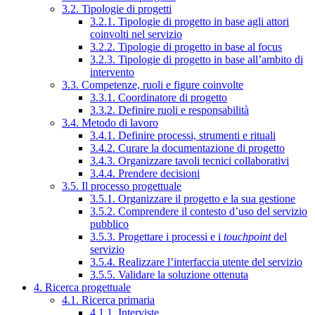
3.2. Tipologie di progetti
3.2.1. Tipologie di progetto in base agli attori
coinvolti nel servizio
3.2.2. Tipologie di progetto in base al focus
3.2.3. Tipologie di progetto in base all’ambito di
intervento
3.3. Competenze, ruoli e figure coinvolte
3.3.1. Coordinatore di progetto
3.3.2. Definire ruoli e responsabilità
3.4. Metodo di lavoro
3.4.1. Definire processi, strumenti e rituali
3.4.2. Curare la documentazione di progetto
3.4.3. Organizzare tavoli tecnici collaborativi
3.4.4. Prendere decisioni
3.5. Il processo progettuale
3.5.1. Organizzare il progetto e la sua gestione
3.5.2. Comprendere il contesto d’uso del servizio
pubblico
3.5.3. Progettare i processi e i
touchpoint
del
servizio
3.5.4. Realizzare l’interfaccia utente del servizio
3.5.5. Validare la soluzione ottenuta
4. Ricerca progettuale
4.1. Ricerca primaria
4.1.1. Interviste