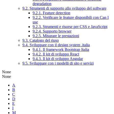
degradation
9.2. Strumenti di supporto allo sviluppo del software
9.2.1. Feature detection
9.2.2. Verificare le feature disponibili con Can I
use
9.2.3. Strumenti e risorse per CSS e JavaScript
9.2.4. Supporto browser
9.2.5. Misurare le prestazioni
9.3. Catalogo del riuso
9.4. Sviluppare con il design system .italia
9.4.1. Il framework Bootstrap Italia
9.4.2. Il kit di sviluppo React
9.4.3. Il kit di sviluppo Angular
9.5. Sviluppare con i modelli di sito e servizi
None
None
A
B
C
D
E
I
M