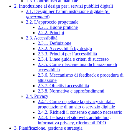
1.3. Contribuisci al manuale
2. Introduzione al design per i servizi pubblici digitali
2.1. Design per l’amministrazione digitale (
e-
government
)
2.2. L’approccio progettuale
2.2.1. Buone pratiche
2.2.2. Principi
2.3. Accessibilità
2.3.1. Definizione
2.3.2. Accessibilità by design
2.3.3. Principi per l’accessibilità
2.3.4. Linee guida e criteri di successo
2.3.5. Come rilasciare una dichiarazione di
accessibilità
2.3.6. Meccanismo di feedback e procedura di
attuazione
2.3.7. Obiettivi accessibilità
2.3.8. Normativa e approfondimenti
2.4. Privacy
2.4.1. Come rispettare la privacy sin dalla
progettazione di un sito o servizio digitale
2.4.2. Richiedi il consenso quando necessario
2.4.3. Le basi del sito web: architettura,
informativa privacy, riferimenti DPO
3. Pianificazione, gestione e strategia