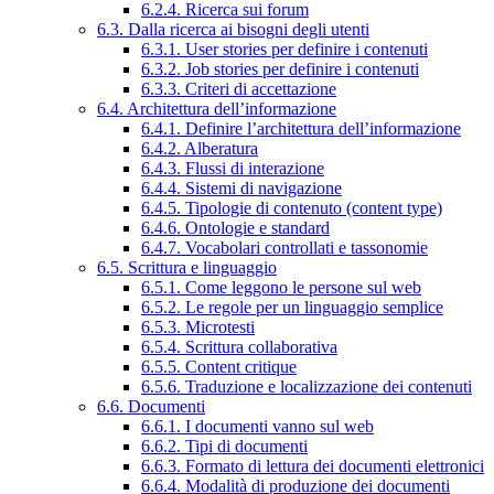
6.2.4. Ricerca sui forum
6.3. Dalla ricerca ai bisogni degli utenti
6.3.1. User stories per definire i contenuti
6.3.2. Job stories per definire i contenuti
6.3.3. Criteri di accettazione
6.4. Architettura dell’informazione
6.4.1. Definire l’architettura dell’informazione
6.4.2. Alberatura
6.4.3. Flussi di interazione
6.4.4. Sistemi di navigazione
6.4.5. Tipologie di contenuto (content type)
6.4.6. Ontologie e standard
6.4.7. Vocabolari controllati e tassonomie
6.5. Scrittura e linguaggio
6.5.1. Come leggono le persone sul web
6.5.2. Le regole per un linguaggio semplice
6.5.3. Microtesti
6.5.4. Scrittura collaborativa
6.5.5. Content critique
6.5.6. Traduzione e localizzazione dei contenuti
6.6. Documenti
6.6.1. I documenti vanno sul web
6.6.2. Tipi di documenti
6.6.3. Formato di lettura dei documenti elettronici
6.6.4. Modalità di produzione dei documenti