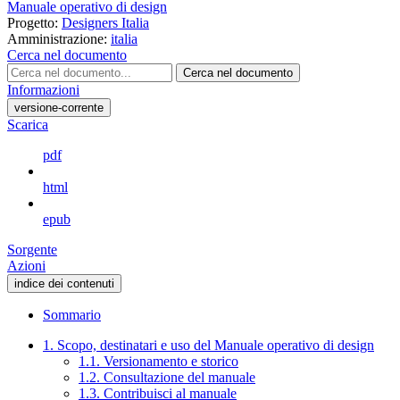
Manuale operativo di design
Progetto:
Designers Italia
Amministrazione:
italia
Cerca nel documento
Cerca nel documento
Informazioni
versione-corrente
Scarica
pdf
html
epub
Sorgente
Azioni
indice dei contenuti
Sommario
1. Scopo, destinatari e uso del Manuale operativo di design
1.1. Versionamento e storico
1.2. Consultazione del manuale
1.3. Contribuisci al manuale