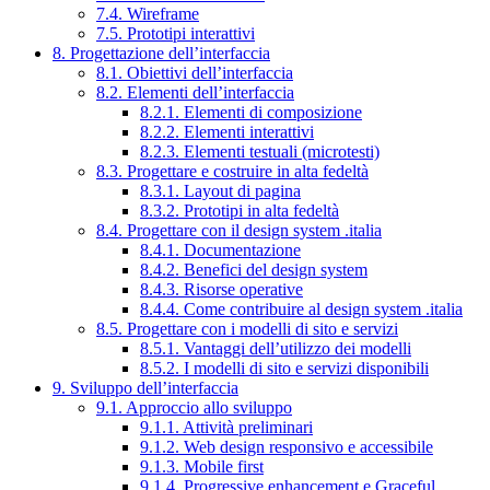
7.4. Wireframe
7.5. Prototipi interattivi
8. Progettazione dell’interfaccia
8.1. Obiettivi dell’interfaccia
8.2. Elementi dell’interfaccia
8.2.1. Elementi di composizione
8.2.2. Elementi interattivi
8.2.3. Elementi testuali (microtesti)
8.3. Progettare e costruire in alta fedeltà
8.3.1. Layout di pagina
8.3.2. Prototipi in alta fedeltà
8.4. Progettare con il design system .italia
8.4.1. Documentazione
8.4.2. Benefici del design system
8.4.3. Risorse operative
8.4.4. Come contribuire al design system .italia
8.5. Progettare con i modelli di sito e servizi
8.5.1. Vantaggi dell’utilizzo dei modelli
8.5.2. I modelli di sito e servizi disponibili
9. Sviluppo dell’interfaccia
9.1. Approccio allo sviluppo
9.1.1. Attività preliminari
9.1.2. Web design responsivo e accessibile
9.1.3. Mobile first
9.1.4. Progressive enhancement e Graceful