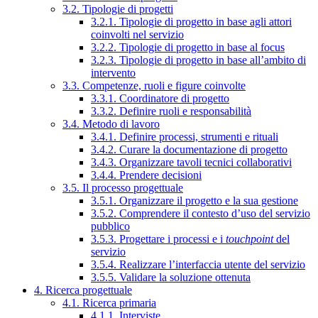
3.2. Tipologie di progetti
3.2.1. Tipologie di progetto in base agli attori
coinvolti nel servizio
3.2.2. Tipologie di progetto in base al focus
3.2.3. Tipologie di progetto in base all’ambito di
intervento
3.3. Competenze, ruoli e figure coinvolte
3.3.1. Coordinatore di progetto
3.3.2. Definire ruoli e responsabilità
3.4. Metodo di lavoro
3.4.1. Definire processi, strumenti e rituali
3.4.2. Curare la documentazione di progetto
3.4.3. Organizzare tavoli tecnici collaborativi
3.4.4. Prendere decisioni
3.5. Il processo progettuale
3.5.1. Organizzare il progetto e la sua gestione
3.5.2. Comprendere il contesto d’uso del servizio
pubblico
3.5.3. Progettare i processi e i
touchpoint
del
servizio
3.5.4. Realizzare l’interfaccia utente del servizio
3.5.5. Validare la soluzione ottenuta
4. Ricerca progettuale
4.1. Ricerca primaria
4.1.1. Interviste