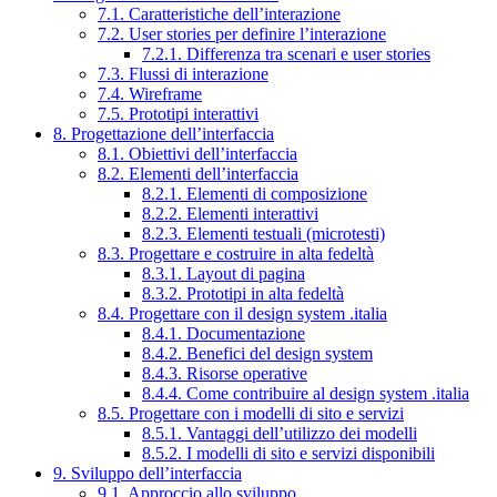
7.1. Caratteristiche dell’interazione
7.2. User stories per definire l’interazione
7.2.1. Differenza tra scenari e user stories
7.3. Flussi di interazione
7.4. Wireframe
7.5. Prototipi interattivi
8. Progettazione dell’interfaccia
8.1. Obiettivi dell’interfaccia
8.2. Elementi dell’interfaccia
8.2.1. Elementi di composizione
8.2.2. Elementi interattivi
8.2.3. Elementi testuali (microtesti)
8.3. Progettare e costruire in alta fedeltà
8.3.1. Layout di pagina
8.3.2. Prototipi in alta fedeltà
8.4. Progettare con il design system .italia
8.4.1. Documentazione
8.4.2. Benefici del design system
8.4.3. Risorse operative
8.4.4. Come contribuire al design system .italia
8.5. Progettare con i modelli di sito e servizi
8.5.1. Vantaggi dell’utilizzo dei modelli
8.5.2. I modelli di sito e servizi disponibili
9. Sviluppo dell’interfaccia
9.1. Approccio allo sviluppo