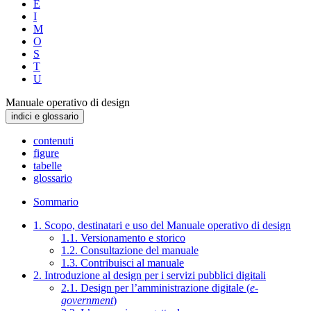
E
I
M
O
S
T
U
Manuale operativo di design
indici e glossario
contenuti
figure
tabelle
glossario
Sommario
1. Scopo, destinatari e uso del Manuale operativo di design
1.1. Versionamento e storico
1.2. Consultazione del manuale
1.3. Contribuisci al manuale
2. Introduzione al design per i servizi pubblici digitali
2.1. Design per l’amministrazione digitale (
e-
government
)