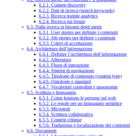
6.2.1. Content discovery
6.2.2. Dati di ricerca (search keywords)
6.2.3. Ricerca tramite analytics
6.2.4. Ricerca sui forum
6.3. Dalla ricerca ai bisogni degli utenti
6.3.1. User stories per definire i contenuti
6.3.2. Job stories per definire i contenuti
6.3.3. Criteri di accettazione
6.4. Architettura dell’informazione
6.4.1. Definire l’architettura dell’informazione
6.4.2. Alberatura
6.4.3. Flussi di interazione
6.4.4. Sistemi di navigazione
6.4.5. Tipologie di contenuto (content type)
6.4.6. Ontologie e standard
6.4.7. Vocabolari controllati e tassonomie
6.5. Scrittura e linguaggio
6.5.1. Come leggono le persone sul web
6.5.2. Le regole per un linguaggio semplice
6.5.3. Microtesti
6.5.4. Scrittura collaborativa
6.5.5. Content critique
6.5.6. Traduzione e localizzazione dei contenuti
6.6. Documenti