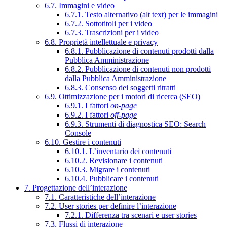
6.7. Immagini e video
6.7.1. Testo alternativo (alt text) per le immagini
6.7.2. Sottotitoli per i video
6.7.3. Trascrizioni per i video
6.8. Proprietà intellettuale e privacy
6.8.1. Pubblicazione di contenuti prodotti dalla
Pubblica Amministrazione
6.8.2. Pubblicazione di contenuti non prodotti
dalla Pubblica Amministrazione
6.8.3. Consenso dei soggetti ritratti
6.9. Ottimizzazione per i motori di ricerca (SEO)
6.9.1. I fattori
on-page
6.9.2. I fattori
off-page
6.9.3. Strumenti di diagnostica SEO: Search
Console
6.10. Gestire i contenuti
6.10.1. L’inventario dei contenuti
6.10.2. Revisionare i contenuti
6.10.3. Migrare i contenuti
6.10.4. Pubblicare i contenuti
7. Progettazione dell’interazione
7.1. Caratteristiche dell’interazione
7.2. User stories per definire l’interazione
7.2.1. Differenza tra scenari e user stories
7.3. Flussi di interazione