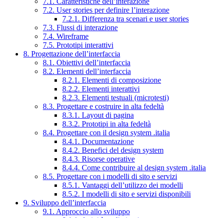
7.1. Caratteristiche dell’interazione
7.2. User stories per definire l’interazione
7.2.1. Differenza tra scenari e user stories
7.3. Flussi di interazione
7.4. Wireframe
7.5. Prototipi interattivi
8. Progettazione dell’interfaccia
8.1. Obiettivi dell’interfaccia
8.2. Elementi dell’interfaccia
8.2.1. Elementi di composizione
8.2.2. Elementi interattivi
8.2.3. Elementi testuali (microtesti)
8.3. Progettare e costruire in alta fedeltà
8.3.1. Layout di pagina
8.3.2. Prototipi in alta fedeltà
8.4. Progettare con il design system .italia
8.4.1. Documentazione
8.4.2. Benefici del design system
8.4.3. Risorse operative
8.4.4. Come contribuire al design system .italia
8.5. Progettare con i modelli di sito e servizi
8.5.1. Vantaggi dell’utilizzo dei modelli
8.5.2. I modelli di sito e servizi disponibili
9. Sviluppo dell’interfaccia
9.1. Approccio allo sviluppo