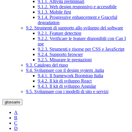
9.1.1. Attività preliminari
9.1.2. Web design responsivo e accessibile
9.1.3. Mobile first
9.1.4. Progressive enhancement e Graceful
degradation
9.2. Strumenti di supporto allo sviluppo del software
9.2.1. Feature detection
9.2.2. Verificare le feature disponibili con Can I
use
9.2.3. Strumenti e risorse per CSS e JavaScript
9.2.4. Supporto browser
9.2.5. Misurare le prestazioni
9.3. Catalogo del riuso
9.4. Sviluppare con il design system .italia
9.4.1. Il framework Bootstrap Italia
9.4.2. Il kit di sviluppo React
9.4.3. Il kit di sviluppo Angular
9.5. Sviluppare con i modelli di sito e servizi
glossario
A
B
C
D