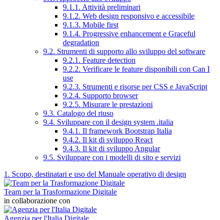
9.1.1. Attività preliminari
9.1.2. Web design responsivo e accessibile
9.1.3. Mobile first
9.1.4. Progressive enhancement e Graceful
degradation
9.2. Strumenti di supporto allo sviluppo del software
9.2.1. Feature detection
9.2.2. Verificare le feature disponibili con Can I
use
9.2.3. Strumenti e risorse per CSS e JavaScript
9.2.4. Supporto browser
9.2.5. Misurare le prestazioni
9.3. Catalogo del riuso
9.4. Sviluppare con il design system .italia
9.4.1. Il framework Bootstrap Italia
9.4.2. Il kit di sviluppo React
9.4.3. Il kit di sviluppo Angular
9.5. Sviluppare con i modelli di sito e servizi
1. Scopo, destinatari e uso del Manuale operativo di design
Team per la Trasformazione Digitale
in collaborazione con
Agenzia per l'Italia Digitale