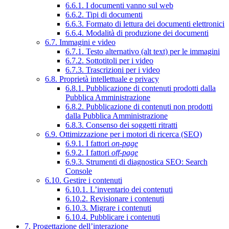
6.6.1. I documenti vanno sul web
6.6.2. Tipi di documenti
6.6.3. Formato di lettura dei documenti elettronici
6.6.4. Modalità di produzione dei documenti
6.7. Immagini e video
6.7.1. Testo alternativo (alt text) per le immagini
6.7.2. Sottotitoli per i video
6.7.3. Trascrizioni per i video
6.8. Proprietà intellettuale e privacy
6.8.1. Pubblicazione di contenuti prodotti dalla
Pubblica Amministrazione
6.8.2. Pubblicazione di contenuti non prodotti
dalla Pubblica Amministrazione
6.8.3. Consenso dei soggetti ritratti
6.9. Ottimizzazione per i motori di ricerca (SEO)
6.9.1. I fattori
on-page
6.9.2. I fattori
off-page
6.9.3. Strumenti di diagnostica SEO: Search
Console
6.10. Gestire i contenuti
6.10.1. L’inventario dei contenuti
6.10.2. Revisionare i contenuti
6.10.3. Migrare i contenuti
6.10.4. Pubblicare i contenuti
7. Progettazione dell’interazione