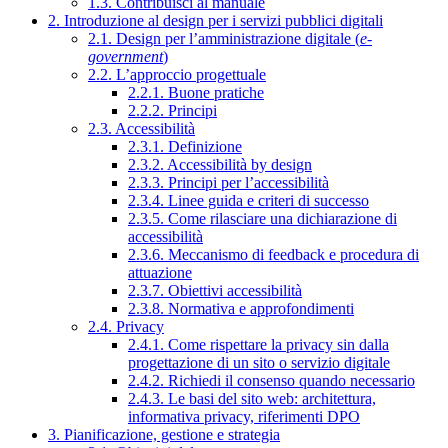
1.3. Contribuisci al manuale
2. Introduzione al design per i servizi pubblici digitali
2.1. Design per l’amministrazione digitale (
e-
government
)
2.2. L’approccio progettuale
2.2.1. Buone pratiche
2.2.2. Principi
2.3. Accessibilità
2.3.1. Definizione
2.3.2. Accessibilità by design
2.3.3. Principi per l’accessibilità
2.3.4. Linee guida e criteri di successo
2.3.5. Come rilasciare una dichiarazione di
accessibilità
2.3.6. Meccanismo di feedback e procedura di
attuazione
2.3.7. Obiettivi accessibilità
2.3.8. Normativa e approfondimenti
2.4. Privacy
2.4.1. Come rispettare la privacy sin dalla
progettazione di un sito o servizio digitale
2.4.2. Richiedi il consenso quando necessario
2.4.3. Le basi del sito web: architettura,
informativa privacy, riferimenti DPO
3. Pianificazione, gestione e strategia