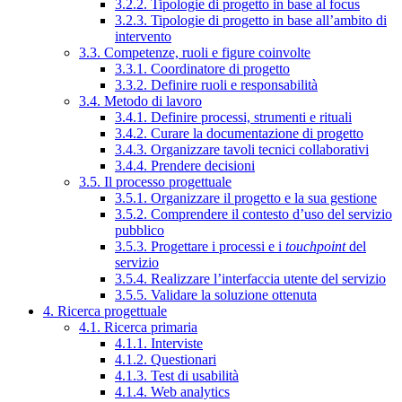
3.2.2. Tipologie di progetto in base al focus
3.2.3. Tipologie di progetto in base all’ambito di
intervento
3.3. Competenze, ruoli e figure coinvolte
3.3.1. Coordinatore di progetto
3.3.2. Definire ruoli e responsabilità
3.4. Metodo di lavoro
3.4.1. Definire processi, strumenti e rituali
3.4.2. Curare la documentazione di progetto
3.4.3. Organizzare tavoli tecnici collaborativi
3.4.4. Prendere decisioni
3.5. Il processo progettuale
3.5.1. Organizzare il progetto e la sua gestione
3.5.2. Comprendere il contesto d’uso del servizio
pubblico
3.5.3. Progettare i processi e i
touchpoint
del
servizio
3.5.4. Realizzare l’interfaccia utente del servizio
3.5.5. Validare la soluzione ottenuta
4. Ricerca progettuale
4.1. Ricerca primaria
4.1.1. Interviste
4.1.2. Questionari
4.1.3. Test di usabilità
4.1.4. Web analytics