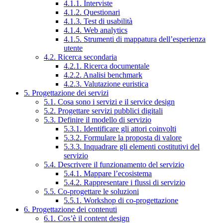
4.1.1. Interviste
4.1.2. Questionari
4.1.3. Test di usabilità
4.1.4. Web analytics
4.1.5. Strumenti di mappatura dell’esperienza
utente
4.2. Ricerca secondaria
4.2.1. Ricerca documentale
4.2.2. Analisi benchmark
4.2.3. Valutazione euristica
5. Progettazione dei servizi
5.1. Cosa sono i servizi e il service design
5.2. Progettare servizi pubblici digitali
5.3. Definire il modello di servizio
5.3.1. Identificare gli attori coinvolti
5.3.2. Formulare la proposta di valore
5.3.3. Inquadrare gli elementi costitutivi del
servizio
5.4. Descrivere il funzionamento del servizio
5.4.1. Mappare l’ecosistema
5.4.2. Rappresentare i flussi di servizio
5.5. Co-progettare le soluzioni
5.5.1. Workshop di co-progettazione
6. Progettazione dei contenuti
6.1. Cos’è il content design