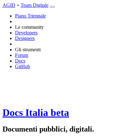
AGID
+
Team Digitale
Piano Triennale
Le community
Developers
Designers
Gli strumenti
Forum
Docs
GitHub
Docs Italia
beta
Documenti pubblici, digitali.