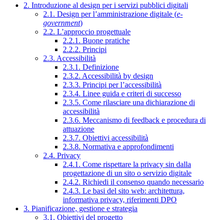
2. Introduzione al design per i servizi pubblici digitali
2.1. Design per l’amministrazione digitale (
e-
government
)
2.2. L’approccio progettuale
2.2.1. Buone pratiche
2.2.2. Principi
2.3. Accessibilità
2.3.1. Definizione
2.3.2. Accessibilità by design
2.3.3. Principi per l’accessibilità
2.3.4. Linee guida e criteri di successo
2.3.5. Come rilasciare una dichiarazione di
accessibilità
2.3.6. Meccanismo di feedback e procedura di
attuazione
2.3.7. Obiettivi accessibilità
2.3.8. Normativa e approfondimenti
2.4. Privacy
2.4.1. Come rispettare la privacy sin dalla
progettazione di un sito o servizio digitale
2.4.2. Richiedi il consenso quando necessario
2.4.3. Le basi del sito web: architettura,
informativa privacy, riferimenti DPO
3. Pianificazione, gestione e strategia
3.1. Obiettivi del progetto