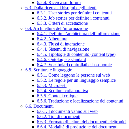
6.2.4. Ricerca sui forum
6.3. Dalla ricerca ai bisogni degli utenti
6.3.1. User stories per definire i contenuti
6.3.2. Job stories per definire i contenuti
6.3.3. Criteri di accettazione
6.4. Architettura dell’informazione
6.4.1. Definire l’architettura dell’informazione
6.4.2. Alberatura
6.4.3. Flussi di interazione
6.4.4. Sistemi di navigazione
6.4.5. Tipologie di contenuto (content type)
6.4.6. Ontologie e standard
6.4.7. Vocabolari controllati e tassonomie
6.5. Scrittura e linguaggio
6.5.1. Come leggono le persone sul web
6.5.2. Le regole per un linguaggio semplice
6.5.3. Microtesti
6.5.4. Scrittura collaborativa
6.5.5. Content critique
6.5.6. Traduzione e localizzazione dei contenuti
6.6. Documenti
6.6.1. I documenti vanno sul web
6.6.2. Tipi di documenti
6.6.3. Formato di lettura dei documenti elettronici
6.6.4. Modalità di produzione dei documenti