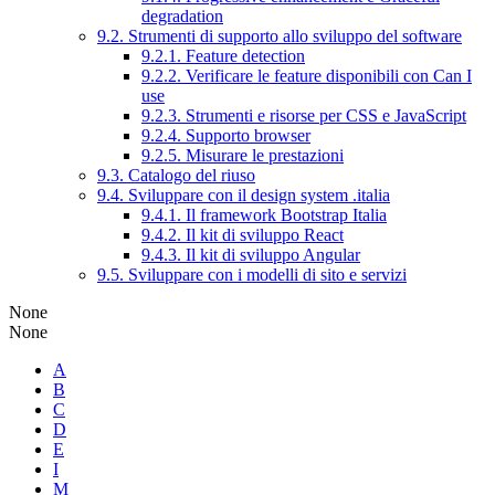
degradation
9.2. Strumenti di supporto allo sviluppo del software
9.2.1. Feature detection
9.2.2. Verificare le feature disponibili con Can I
use
9.2.3. Strumenti e risorse per CSS e JavaScript
9.2.4. Supporto browser
9.2.5. Misurare le prestazioni
9.3. Catalogo del riuso
9.4. Sviluppare con il design system .italia
9.4.1. Il framework Bootstrap Italia
9.4.2. Il kit di sviluppo React
9.4.3. Il kit di sviluppo Angular
9.5. Sviluppare con i modelli di sito e servizi
None
None
A
B
C
D
E
I
M