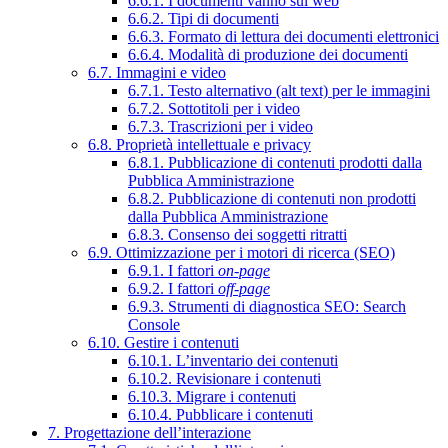
6.6.1. I documenti vanno sul web
6.6.2. Tipi di documenti
6.6.3. Formato di lettura dei documenti elettronici
6.6.4. Modalità di produzione dei documenti
6.7. Immagini e video
6.7.1. Testo alternativo (alt text) per le immagini
6.7.2. Sottotitoli per i video
6.7.3. Trascrizioni per i video
6.8. Proprietà intellettuale e privacy
6.8.1. Pubblicazione di contenuti prodotti dalla
Pubblica Amministrazione
6.8.2. Pubblicazione di contenuti non prodotti
dalla Pubblica Amministrazione
6.8.3. Consenso dei soggetti ritratti
6.9. Ottimizzazione per i motori di ricerca (SEO)
6.9.1. I fattori
on-page
6.9.2. I fattori
off-page
6.9.3. Strumenti di diagnostica SEO: Search
Console
6.10. Gestire i contenuti
6.10.1. L’inventario dei contenuti
6.10.2. Revisionare i contenuti
6.10.3. Migrare i contenuti
6.10.4. Pubblicare i contenuti
7. Progettazione dell’interazione