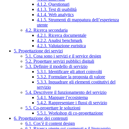
4.1.2. Questionari
4.1.3. Test di usabilità
4.1.4. Web analytics
4.1.5. Strumenti di mappatura dell’esperienza
utente
4.2. Ricerca secondaria
4.2.1. Ricerca documentale
4.2.2. Analisi benchmark
4.2.3. Valutazione euristica
5. Progettazione dei servizi
5.1. Cosa sono i servizi e il service design
5.2. Progettare servizi pubblici digitali
5.3. Definire il modello di servizio
5.3.1. Identificare gli attori coinvolti
5.3.2. Formulare la proposta di valore
5.3.3. Inquadrare gli elementi costitutivi del
servizio
5.4. Descrivere il funzionamento del servizio
5.4.1. Mappare l’ecosistema
5.4.2. Rappresentare i flussi di servizio
5.5. Co-progettare le soluzioni
5.5.1. Workshop di co-progettazione
6. Progettazione dei contenuti
6.1. Cos’è il content design
6.2. Ricerca utente sui contenuti e il linguaggio