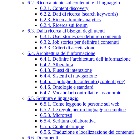
6.2. Ricerca utente sui contenuti e il linguaggio
6.2.1. Content discovery
6.2.2. Dati di ricerca (search keywords)
6.2.3. Ricerca tramite analytics
6.2.4. Ricerca sui forum
6.3. Dalla ricerca ai bisogni degli utenti
6.3.1. User stories per definire i contenuti
6.3.2. Job stories per definire i contenuti
6.3.3. Criteri di accettazione
6.4. Architettura dell’informazione
6.4.1. Definire l’architettura dell’informazione
6.4.2. Alberatura
6.4.3. Flussi di interazione
6.4.4. Sistemi di navigazione
6.4.5. Tipologie di contenuto (content type)
6.4.6. Ontologie e standard
6.4.7. Vocabolari controllati e tassonomie
6.5. Scrittura e linguaggio
6.5.1. Come leggono le persone sul web
6.5.2. Le regole per un linguaggio semplice
6.5.3. Microtesti
6.5.4. Scrittura collaborativa
6.5.5. Content critique
6.5.6. Traduzione e localizzazione dei contenuti
6.6. Documenti