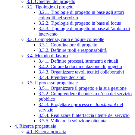
3.1. Obiettivi del progetto
3.2. Tipologie di progetti
3.2.1. Tipologie di progetto in base agli attori
coinvolti nel servizio
3.2.2. Tipologie di progetto in base al focus
3.2.3. Tipologie di progetto in base all’ambito di
intervento
3.3. Competenze, ruoli e figure coinvolte
3.3.1. Coordinatore di progetto
3.3.2. Definire ruoli e responsabilità
3.4. Metodo di lavoro
3.4.1. Definire processi, strumenti e rituali
3.4.2. Curare la documentazione di progetto
3.4.3. Organizzare tavoli tecnici collaborativi
3.4.4. Prendere decisioni
3.5. Il processo progettuale
3.5.1. Organizzare il progetto e la sua gestione
3.5.2. Comprendere il contesto d’uso del servizio
pubblico
3.5.3. Progettare i processi e i
touchpoint
del
servizio
3.5.4. Realizzare l’interfaccia utente del servizio
3.5.5. Validare la soluzione ottenuta
4. Ricerca progettuale
4.1. Ricerca primaria