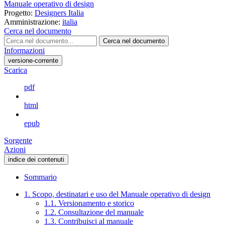
Manuale operativo di design
Progetto:
Designers Italia
Amministrazione:
italia
Cerca nel documento
Cerca nel documento
Informazioni
versione-corrente
Scarica
pdf
html
epub
Sorgente
Azioni
indice dei contenuti
Sommario
1. Scopo, destinatari e uso del Manuale operativo di design
1.1. Versionamento e storico
1.2. Consultazione del manuale
1.3. Contribuisci al manuale