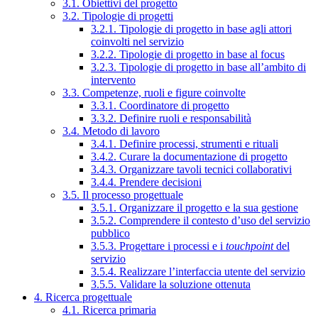
3.1. Obiettivi del progetto
3.2. Tipologie di progetti
3.2.1. Tipologie di progetto in base agli attori
coinvolti nel servizio
3.2.2. Tipologie di progetto in base al focus
3.2.3. Tipologie di progetto in base all’ambito di
intervento
3.3. Competenze, ruoli e figure coinvolte
3.3.1. Coordinatore di progetto
3.3.2. Definire ruoli e responsabilità
3.4. Metodo di lavoro
3.4.1. Definire processi, strumenti e rituali
3.4.2. Curare la documentazione di progetto
3.4.3. Organizzare tavoli tecnici collaborativi
3.4.4. Prendere decisioni
3.5. Il processo progettuale
3.5.1. Organizzare il progetto e la sua gestione
3.5.2. Comprendere il contesto d’uso del servizio
pubblico
3.5.3. Progettare i processi e i
touchpoint
del
servizio
3.5.4. Realizzare l’interfaccia utente del servizio
3.5.5. Validare la soluzione ottenuta
4. Ricerca progettuale
4.1. Ricerca primaria