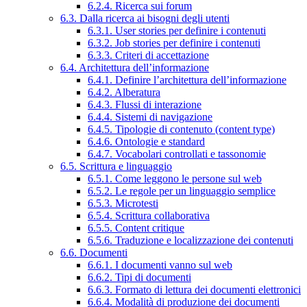
6.2.4. Ricerca sui forum
6.3. Dalla ricerca ai bisogni degli utenti
6.3.1. User stories per definire i contenuti
6.3.2. Job stories per definire i contenuti
6.3.3. Criteri di accettazione
6.4. Architettura dell’informazione
6.4.1. Definire l’architettura dell’informazione
6.4.2. Alberatura
6.4.3. Flussi di interazione
6.4.4. Sistemi di navigazione
6.4.5. Tipologie di contenuto (content type)
6.4.6. Ontologie e standard
6.4.7. Vocabolari controllati e tassonomie
6.5. Scrittura e linguaggio
6.5.1. Come leggono le persone sul web
6.5.2. Le regole per un linguaggio semplice
6.5.3. Microtesti
6.5.4. Scrittura collaborativa
6.5.5. Content critique
6.5.6. Traduzione e localizzazione dei contenuti
6.6. Documenti
6.6.1. I documenti vanno sul web
6.6.2. Tipi di documenti
6.6.3. Formato di lettura dei documenti elettronici
6.6.4. Modalità di produzione dei documenti