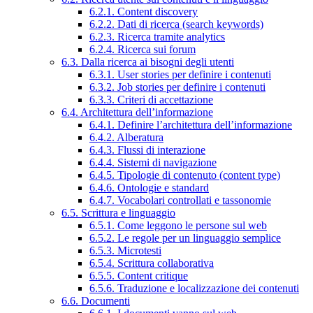
6.2.1. Content discovery
6.2.2. Dati di ricerca (search keywords)
6.2.3. Ricerca tramite analytics
6.2.4. Ricerca sui forum
6.3. Dalla ricerca ai bisogni degli utenti
6.3.1. User stories per definire i contenuti
6.3.2. Job stories per definire i contenuti
6.3.3. Criteri di accettazione
6.4. Architettura dell’informazione
6.4.1. Definire l’architettura dell’informazione
6.4.2. Alberatura
6.4.3. Flussi di interazione
6.4.4. Sistemi di navigazione
6.4.5. Tipologie di contenuto (content type)
6.4.6. Ontologie e standard
6.4.7. Vocabolari controllati e tassonomie
6.5. Scrittura e linguaggio
6.5.1. Come leggono le persone sul web
6.5.2. Le regole per un linguaggio semplice
6.5.3. Microtesti
6.5.4. Scrittura collaborativa
6.5.5. Content critique
6.5.6. Traduzione e localizzazione dei contenuti
6.6. Documenti