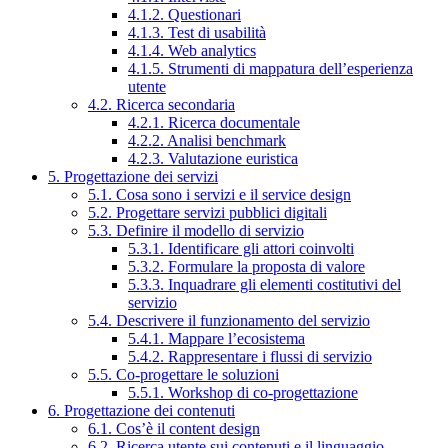
4.1.2. Questionari
4.1.3. Test di usabilità
4.1.4. Web analytics
4.1.5. Strumenti di mappatura dell’esperienza
utente
4.2. Ricerca secondaria
4.2.1. Ricerca documentale
4.2.2. Analisi benchmark
4.2.3. Valutazione euristica
5. Progettazione dei servizi
5.1. Cosa sono i servizi e il service design
5.2. Progettare servizi pubblici digitali
5.3. Definire il modello di servizio
5.3.1. Identificare gli attori coinvolti
5.3.2. Formulare la proposta di valore
5.3.3. Inquadrare gli elementi costitutivi del
servizio
5.4. Descrivere il funzionamento del servizio
5.4.1. Mappare l’ecosistema
5.4.2. Rappresentare i flussi di servizio
5.5. Co-progettare le soluzioni
5.5.1. Workshop di co-progettazione
6. Progettazione dei contenuti
6.1. Cos’è il content design
6.2. Ricerca utente sui contenuti e il linguaggio