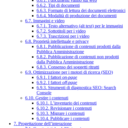
6.6.1. I documenti vanno sul web
6.6.2. Tipi di documenti
6.6.3. Formato di lettura dei documenti elettronici
6.6.4. Modalità di produzione dei documenti
6.7. Immagini e video
6.7.1. Testo alternativo (alt text) per le immagini
6.7.2. Sottotitoli per i video
6.7.3. Trascrizioni per i video
6.8. Proprietà intellettuale e privacy
6.8.1. Pubblicazione di contenuti prodotti dalla
Pubblica Amministrazione
6.8.2. Pubblicazione di contenuti non prodotti
dalla Pubblica Amministrazione
6.8.3. Consenso dei soggetti ritratti
6.9. Ottimizzazione per i motori di ricerca (SEO)
6.9.1. I fattori
on-page
6.9.2. I fattori
off-page
6.9.3. Strumenti di diagnostica SEO: Search
Console
6.10. Gestire i contenuti
6.10.1. L’inventario dei contenuti
6.10.2. Revisionare i contenuti
6.10.3. Migrare i contenuti
6.10.4. Pubblicare i contenuti
7. Progettazione dell’interazione