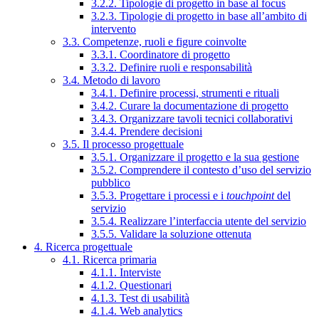
3.2.2. Tipologie di progetto in base al focus
3.2.3. Tipologie di progetto in base all’ambito di
intervento
3.3. Competenze, ruoli e figure coinvolte
3.3.1. Coordinatore di progetto
3.3.2. Definire ruoli e responsabilità
3.4. Metodo di lavoro
3.4.1. Definire processi, strumenti e rituali
3.4.2. Curare la documentazione di progetto
3.4.3. Organizzare tavoli tecnici collaborativi
3.4.4. Prendere decisioni
3.5. Il processo progettuale
3.5.1. Organizzare il progetto e la sua gestione
3.5.2. Comprendere il contesto d’uso del servizio
pubblico
3.5.3. Progettare i processi e i
touchpoint
del
servizio
3.5.4. Realizzare l’interfaccia utente del servizio
3.5.5. Validare la soluzione ottenuta
4. Ricerca progettuale
4.1. Ricerca primaria
4.1.1. Interviste
4.1.2. Questionari
4.1.3. Test di usabilità
4.1.4. Web analytics