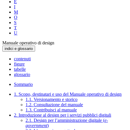
E
I
M
O
S
T
U
Manuale operativo di design
indici e glossario
contenuti
figure
tabelle
glossario
Sommario
1. Scopo, destinatari e uso del Manuale operativo di design
1.1. Versionamento e storico
1.2. Consultazione del manuale
1.3. Contribuisci al manuale
2. Introduzione al design per i servizi pubblici digitali
2.1. Design per l’amministrazione digitale (
e-
government
)