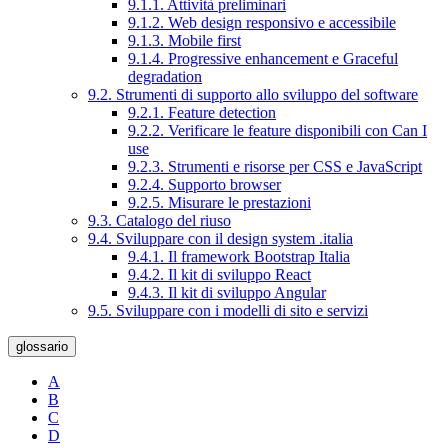
9.1.1. Attività preliminari
9.1.2. Web design responsivo e accessibile
9.1.3. Mobile first
9.1.4. Progressive enhancement e Graceful
degradation
9.2. Strumenti di supporto allo sviluppo del software
9.2.1. Feature detection
9.2.2. Verificare le feature disponibili con Can I
use
9.2.3. Strumenti e risorse per CSS e JavaScript
9.2.4. Supporto browser
9.2.5. Misurare le prestazioni
9.3. Catalogo del riuso
9.4. Sviluppare con il design system .italia
9.4.1. Il framework Bootstrap Italia
9.4.2. Il kit di sviluppo React
9.4.3. Il kit di sviluppo Angular
9.5. Sviluppare con i modelli di sito e servizi
glossario
A
B
C
D