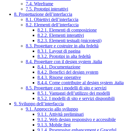
7.4. Wireframe
7.5. Prototipi interattivi
8. Progettazione dell’interfaccia
8.1. Obiettivi dell’interfaccia
8.2. Elementi dell’interfaccia
8.2.1. Elementi di composizione
8.2.2. Elementi interattivi
8.2.3. Elementi testuali (microtesti)
8.3. Progettare e costruire in alta fedeltà
8.3.1. Layout di pagina
8.3.2. Prototipi in alta fedeltà
8.4. Progettare con il design system .italia
8.4.1. Documentazione
8.4.2. Benefici del design system
8.4.3. Risorse operative
8.4.4. Come contribuire al design system .italia
8.5. Progettare con i modelli di sito e servizi
8.5.1. Vantaggi dell’utilizzo dei modelli
8.5.2. I modelli di sito e servizi disponibili
9. Sviluppo dell’interfaccia
9.1. Approccio allo sviluppo
9.1.1. Attività preliminari
9.1.2. Web design responsivo e accessibile
9.1.3. Mobile first
9.1.4. Progressive enhancement e Graceful