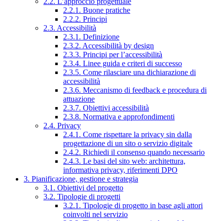
2.2. L’approccio progettuale
2.2.1. Buone pratiche
2.2.2. Principi
2.3. Accessibilità
2.3.1. Definizione
2.3.2. Accessibilità by design
2.3.3. Principi per l’accessibilità
2.3.4. Linee guida e criteri di successo
2.3.5. Come rilasciare una dichiarazione di
accessibilità
2.3.6. Meccanismo di feedback e procedura di
attuazione
2.3.7. Obiettivi accessibilità
2.3.8. Normativa e approfondimenti
2.4. Privacy
2.4.1. Come rispettare la privacy sin dalla
progettazione di un sito o servizio digitale
2.4.2. Richiedi il consenso quando necessario
2.4.3. Le basi del sito web: architettura,
informativa privacy, riferimenti DPO
3. Pianificazione, gestione e strategia
3.1. Obiettivi del progetto
3.2. Tipologie di progetti
3.2.1. Tipologie di progetto in base agli attori
coinvolti nel servizio