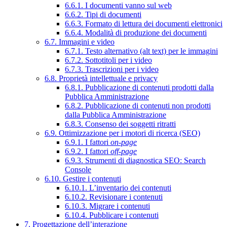
6.6.1. I documenti vanno sul web
6.6.2. Tipi di documenti
6.6.3. Formato di lettura dei documenti elettronici
6.6.4. Modalità di produzione dei documenti
6.7. Immagini e video
6.7.1. Testo alternativo (alt text) per le immagini
6.7.2. Sottotitoli per i video
6.7.3. Trascrizioni per i video
6.8. Proprietà intellettuale e privacy
6.8.1. Pubblicazione di contenuti prodotti dalla
Pubblica Amministrazione
6.8.2. Pubblicazione di contenuti non prodotti
dalla Pubblica Amministrazione
6.8.3. Consenso dei soggetti ritratti
6.9. Ottimizzazione per i motori di ricerca (SEO)
6.9.1. I fattori
on-page
6.9.2. I fattori
off-page
6.9.3. Strumenti di diagnostica SEO: Search
Console
6.10. Gestire i contenuti
6.10.1. L’inventario dei contenuti
6.10.2. Revisionare i contenuti
6.10.3. Migrare i contenuti
6.10.4. Pubblicare i contenuti
7. Progettazione dell’interazione