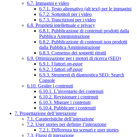
6.7. Immagini e video
6.7.1. Testo alternativo (alt text) per le immagini
6.7.2. Sottotitoli per i video
6.7.3. Trascrizioni per i video
6.8. Proprietà intellettuale e privacy
6.8.1. Pubblicazione di contenuti prodotti dalla
Pubblica Amministrazione
6.8.2. Pubblicazione di contenuti non prodotti
dalla Pubblica Amministrazione
6.8.3. Consenso dei soggetti ritratti
6.9. Ottimizzazione per i motori di ricerca (SEO)
6.9.1. I fattori
on-page
6.9.2. I fattori
off-page
6.9.3. Strumenti di diagnostica SEO: Search
Console
6.10. Gestire i contenuti
6.10.1. L’inventario dei contenuti
6.10.2. Revisionare i contenuti
6.10.3. Migrare i contenuti
6.10.4. Pubblicare i contenuti
7. Progettazione dell’interazione
7.1. Caratteristiche dell’interazione
7.2. User stories per definire l’interazione
7.2.1. Differenza tra scenari e user stories
7.3. Flussi di interazione