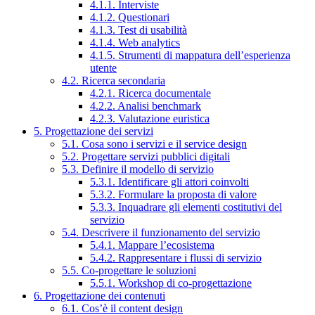
4.1.1. Interviste
4.1.2. Questionari
4.1.3. Test di usabilità
4.1.4. Web analytics
4.1.5. Strumenti di mappatura dell’esperienza
utente
4.2. Ricerca secondaria
4.2.1. Ricerca documentale
4.2.2. Analisi benchmark
4.2.3. Valutazione euristica
5. Progettazione dei servizi
5.1. Cosa sono i servizi e il service design
5.2. Progettare servizi pubblici digitali
5.3. Definire il modello di servizio
5.3.1. Identificare gli attori coinvolti
5.3.2. Formulare la proposta di valore
5.3.3. Inquadrare gli elementi costitutivi del
servizio
5.4. Descrivere il funzionamento del servizio
5.4.1. Mappare l’ecosistema
5.4.2. Rappresentare i flussi di servizio
5.5. Co-progettare le soluzioni
5.5.1. Workshop di co-progettazione
6. Progettazione dei contenuti
6.1. Cos’è il content design