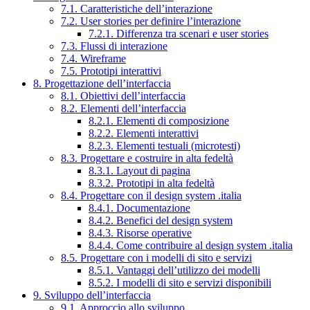
7.1. Caratteristiche dell’interazione
7.2. User stories per definire l’interazione
7.2.1. Differenza tra scenari e user stories
7.3. Flussi di interazione
7.4. Wireframe
7.5. Prototipi interattivi
8. Progettazione dell’interfaccia
8.1. Obiettivi dell’interfaccia
8.2. Elementi dell’interfaccia
8.2.1. Elementi di composizione
8.2.2. Elementi interattivi
8.2.3. Elementi testuali (microtesti)
8.3. Progettare e costruire in alta fedeltà
8.3.1. Layout di pagina
8.3.2. Prototipi in alta fedeltà
8.4. Progettare con il design system .italia
8.4.1. Documentazione
8.4.2. Benefici del design system
8.4.3. Risorse operative
8.4.4. Come contribuire al design system .italia
8.5. Progettare con i modelli di sito e servizi
8.5.1. Vantaggi dell’utilizzo dei modelli
8.5.2. I modelli di sito e servizi disponibili
9. Sviluppo dell’interfaccia
9.1. Approccio allo sviluppo