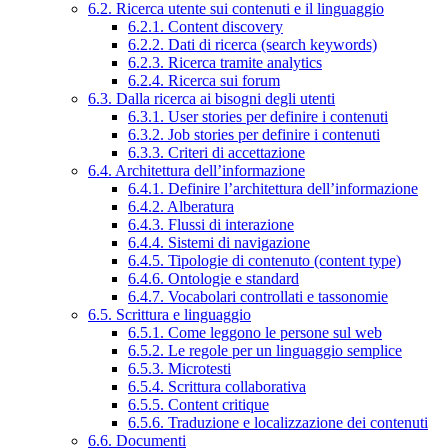
6.2. Ricerca utente sui contenuti e il linguaggio
6.2.1. Content discovery
6.2.2. Dati di ricerca (search keywords)
6.2.3. Ricerca tramite analytics
6.2.4. Ricerca sui forum
6.3. Dalla ricerca ai bisogni degli utenti
6.3.1. User stories per definire i contenuti
6.3.2. Job stories per definire i contenuti
6.3.3. Criteri di accettazione
6.4. Architettura dell’informazione
6.4.1. Definire l’architettura dell’informazione
6.4.2. Alberatura
6.4.3. Flussi di interazione
6.4.4. Sistemi di navigazione
6.4.5. Tipologie di contenuto (content type)
6.4.6. Ontologie e standard
6.4.7. Vocabolari controllati e tassonomie
6.5. Scrittura e linguaggio
6.5.1. Come leggono le persone sul web
6.5.2. Le regole per un linguaggio semplice
6.5.3. Microtesti
6.5.4. Scrittura collaborativa
6.5.5. Content critique
6.5.6. Traduzione e localizzazione dei contenuti
6.6. Documenti