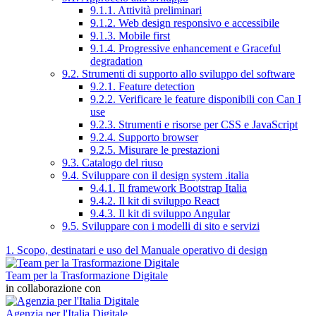
9.1.1. Attività preliminari
9.1.2. Web design responsivo e accessibile
9.1.3. Mobile first
9.1.4. Progressive enhancement e Graceful
degradation
9.2. Strumenti di supporto allo sviluppo del software
9.2.1. Feature detection
9.2.2. Verificare le feature disponibili con Can I
use
9.2.3. Strumenti e risorse per CSS e JavaScript
9.2.4. Supporto browser
9.2.5. Misurare le prestazioni
9.3. Catalogo del riuso
9.4. Sviluppare con il design system .italia
9.4.1. Il framework Bootstrap Italia
9.4.2. Il kit di sviluppo React
9.4.3. Il kit di sviluppo Angular
9.5. Sviluppare con i modelli di sito e servizi
1. Scopo, destinatari e uso del Manuale operativo di design
Team per la Trasformazione Digitale
in collaborazione con
Agenzia per l'Italia Digitale