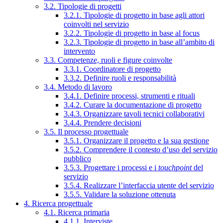
3.2. Tipologie di progetti
3.2.1. Tipologie di progetto in base agli attori
coinvolti nel servizio
3.2.2. Tipologie di progetto in base al focus
3.2.3. Tipologie di progetto in base all’ambito di
intervento
3.3. Competenze, ruoli e figure coinvolte
3.3.1. Coordinatore di progetto
3.3.2. Definire ruoli e responsabilità
3.4. Metodo di lavoro
3.4.1. Definire processi, strumenti e rituali
3.4.2. Curare la documentazione di progetto
3.4.3. Organizzare tavoli tecnici collaborativi
3.4.4. Prendere decisioni
3.5. Il processo progettuale
3.5.1. Organizzare il progetto e la sua gestione
3.5.2. Comprendere il contesto d’uso del servizio
pubblico
3.5.3. Progettare i processi e i
touchpoint
del
servizio
3.5.4. Realizzare l’interfaccia utente del servizio
3.5.5. Validare la soluzione ottenuta
4. Ricerca progettuale
4.1. Ricerca primaria
4.1.1. Interviste