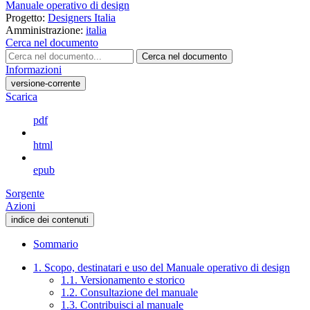
Manuale operativo di design
Progetto:
Designers Italia
Amministrazione:
italia
Cerca nel documento
Cerca nel documento
Informazioni
versione-corrente
Scarica
pdf
html
epub
Sorgente
Azioni
indice dei contenuti
Sommario
1. Scopo, destinatari e uso del Manuale operativo di design
1.1. Versionamento e storico
1.2. Consultazione del manuale
1.3. Contribuisci al manuale