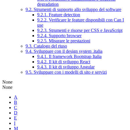
degradation
9.2. Strumenti di supporto allo sviluppo del software
9.2.1. Feature detection
9.2.2. Verificare le feature disponibili con Can I
use
9.2.3. Strumenti e risorse per CSS e JavaScript
9.2.4. Supporto browser
9.2.5. Misurare le prestazioni
9.3. Catalogo del riuso
9.4. Sviluppare con il design system .italia
9.4.1. Il framework Bootstrap Italia
9.4.2. Il kit di sviluppo React
9.4.3. Il kit di sviluppo Angular
9.5. Sviluppare con i modelli di sito e servizi
None
None
A
B
C
D
E
I
M