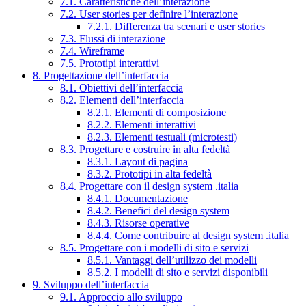
7.1. Caratteristiche dell’interazione
7.2. User stories per definire l’interazione
7.2.1. Differenza tra scenari e user stories
7.3. Flussi di interazione
7.4. Wireframe
7.5. Prototipi interattivi
8. Progettazione dell’interfaccia
8.1. Obiettivi dell’interfaccia
8.2. Elementi dell’interfaccia
8.2.1. Elementi di composizione
8.2.2. Elementi interattivi
8.2.3. Elementi testuali (microtesti)
8.3. Progettare e costruire in alta fedeltà
8.3.1. Layout di pagina
8.3.2. Prototipi in alta fedeltà
8.4. Progettare con il design system .italia
8.4.1. Documentazione
8.4.2. Benefici del design system
8.4.3. Risorse operative
8.4.4. Come contribuire al design system .italia
8.5. Progettare con i modelli di sito e servizi
8.5.1. Vantaggi dell’utilizzo dei modelli
8.5.2. I modelli di sito e servizi disponibili
9. Sviluppo dell’interfaccia
9.1. Approccio allo sviluppo