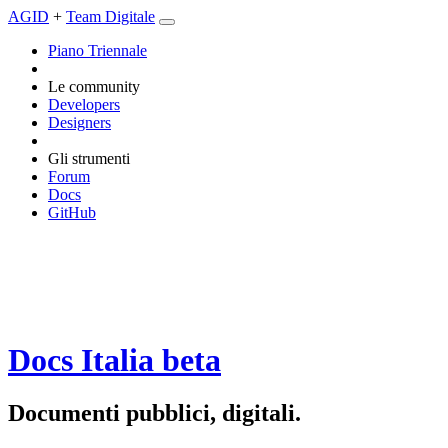
AGID
+
Team Digitale
Piano Triennale
Le community
Developers
Designers
Gli strumenti
Forum
Docs
GitHub
Docs Italia
beta
Documenti pubblici, digitali.