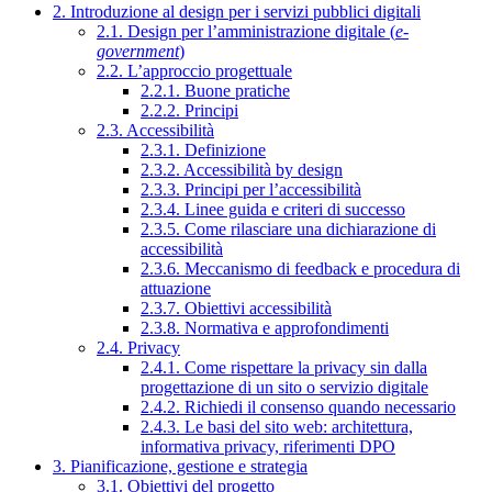
2. Introduzione al design per i servizi pubblici digitali
2.1. Design per l’amministrazione digitale (
e-
government
)
2.2. L’approccio progettuale
2.2.1. Buone pratiche
2.2.2. Principi
2.3. Accessibilità
2.3.1. Definizione
2.3.2. Accessibilità by design
2.3.3. Principi per l’accessibilità
2.3.4. Linee guida e criteri di successo
2.3.5. Come rilasciare una dichiarazione di
accessibilità
2.3.6. Meccanismo di feedback e procedura di
attuazione
2.3.7. Obiettivi accessibilità
2.3.8. Normativa e approfondimenti
2.4. Privacy
2.4.1. Come rispettare la privacy sin dalla
progettazione di un sito o servizio digitale
2.4.2. Richiedi il consenso quando necessario
2.4.3. Le basi del sito web: architettura,
informativa privacy, riferimenti DPO
3. Pianificazione, gestione e strategia
3.1. Obiettivi del progetto