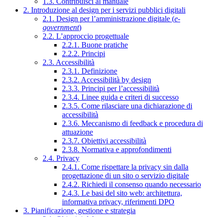
1.3. Contribuisci al manuale
2. Introduzione al design per i servizi pubblici digitali
2.1. Design per l’amministrazione digitale (
e-
government
)
2.2. L’approccio progettuale
2.2.1. Buone pratiche
2.2.2. Principi
2.3. Accessibilità
2.3.1. Definizione
2.3.2. Accessibilità by design
2.3.3. Principi per l’accessibilità
2.3.4. Linee guida e criteri di successo
2.3.5. Come rilasciare una dichiarazione di
accessibilità
2.3.6. Meccanismo di feedback e procedura di
attuazione
2.3.7. Obiettivi accessibilità
2.3.8. Normativa e approfondimenti
2.4. Privacy
2.4.1. Come rispettare la privacy sin dalla
progettazione di un sito o servizio digitale
2.4.2. Richiedi il consenso quando necessario
2.4.3. Le basi del sito web: architettura,
informativa privacy, riferimenti DPO
3. Pianificazione, gestione e strategia