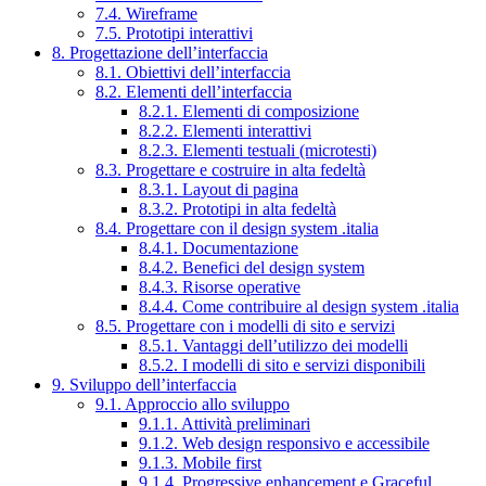
7.4. Wireframe
7.5. Prototipi interattivi
8. Progettazione dell’interfaccia
8.1. Obiettivi dell’interfaccia
8.2. Elementi dell’interfaccia
8.2.1. Elementi di composizione
8.2.2. Elementi interattivi
8.2.3. Elementi testuali (microtesti)
8.3. Progettare e costruire in alta fedeltà
8.3.1. Layout di pagina
8.3.2. Prototipi in alta fedeltà
8.4. Progettare con il design system .italia
8.4.1. Documentazione
8.4.2. Benefici del design system
8.4.3. Risorse operative
8.4.4. Come contribuire al design system .italia
8.5. Progettare con i modelli di sito e servizi
8.5.1. Vantaggi dell’utilizzo dei modelli
8.5.2. I modelli di sito e servizi disponibili
9. Sviluppo dell’interfaccia
9.1. Approccio allo sviluppo
9.1.1. Attività preliminari
9.1.2. Web design responsivo e accessibile
9.1.3. Mobile first
9.1.4. Progressive enhancement e Graceful