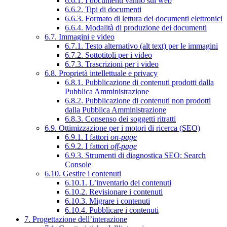
6.6.1. I documenti vanno sul web
6.6.2. Tipi di documenti
6.6.3. Formato di lettura dei documenti elettronici
6.6.4. Modalità di produzione dei documenti
6.7. Immagini e video
6.7.1. Testo alternativo (alt text) per le immagini
6.7.2. Sottotitoli per i video
6.7.3. Trascrizioni per i video
6.8. Proprietà intellettuale e privacy
6.8.1. Pubblicazione di contenuti prodotti dalla
Pubblica Amministrazione
6.8.2. Pubblicazione di contenuti non prodotti
dalla Pubblica Amministrazione
6.8.3. Consenso dei soggetti ritratti
6.9. Ottimizzazione per i motori di ricerca (SEO)
6.9.1. I fattori
on-page
6.9.2. I fattori
off-page
6.9.3. Strumenti di diagnostica SEO: Search
Console
6.10. Gestire i contenuti
6.10.1. L’inventario dei contenuti
6.10.2. Revisionare i contenuti
6.10.3. Migrare i contenuti
6.10.4. Pubblicare i contenuti
7. Progettazione dell’interazione