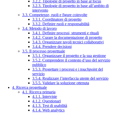
3.2.2. Tipologie di progetto in base al focus
3.2.3. Tipologie di progetto in base all’ambito di
intervento
3.3. Competenze, ruoli e figure coinvolte
3.3.1. Coordinatore di progetto
3.3.2. Definire ruoli e responsabilità
3.4. Metodo di lavoro
3.4.1. Definire processi, strumenti e rituali
3.4.2. Curare la documentazione di progetto
3.4.3. Organizzare tavoli tecnici collaborativi
3.4.4. Prendere decisioni
3.5. Il processo progettuale
3.5.1. Organizzare il progetto e la sua gestione
3.5.2. Comprendere il contesto d’uso del servizio
pubblico
3.5.3. Progettare i processi e i
touchpoint
del
servizio
3.5.4. Realizzare l’interfaccia utente del servizio
3.5.5. Validare la soluzione ottenuta
4. Ricerca progettuale
4.1. Ricerca primaria
4.1.1. Interviste
4.1.2. Questionari
4.1.3. Test di usabilità
4.1.4. Web analytics