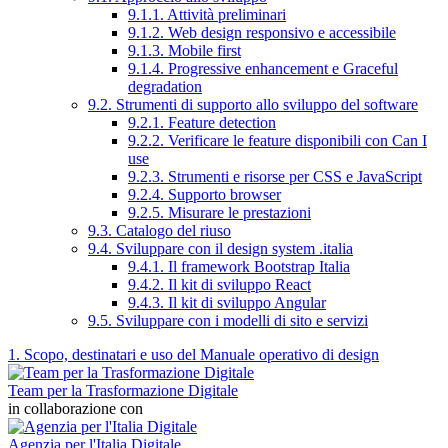
9.1.1. Attività preliminari
9.1.2. Web design responsivo e accessibile
9.1.3. Mobile first
9.1.4. Progressive enhancement e Graceful
degradation
9.2. Strumenti di supporto allo sviluppo del software
9.2.1. Feature detection
9.2.2. Verificare le feature disponibili con Can I
use
9.2.3. Strumenti e risorse per CSS e JavaScript
9.2.4. Supporto browser
9.2.5. Misurare le prestazioni
9.3. Catalogo del riuso
9.4. Sviluppare con il design system .italia
9.4.1. Il framework Bootstrap Italia
9.4.2. Il kit di sviluppo React
9.4.3. Il kit di sviluppo Angular
9.5. Sviluppare con i modelli di sito e servizi
1. Scopo, destinatari e uso del Manuale operativo di design
Team per la Trasformazione Digitale
in collaborazione con
Agenzia per l'Italia Digitale