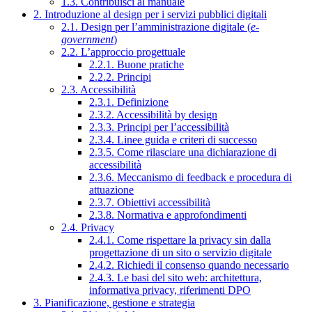
1.3. Contribuisci al manuale
2. Introduzione al design per i servizi pubblici digitali
2.1. Design per l’amministrazione digitale (
e-
government
)
2.2. L’approccio progettuale
2.2.1. Buone pratiche
2.2.2. Principi
2.3. Accessibilità
2.3.1. Definizione
2.3.2. Accessibilità by design
2.3.3. Principi per l’accessibilità
2.3.4. Linee guida e criteri di successo
2.3.5. Come rilasciare una dichiarazione di
accessibilità
2.3.6. Meccanismo di feedback e procedura di
attuazione
2.3.7. Obiettivi accessibilità
2.3.8. Normativa e approfondimenti
2.4. Privacy
2.4.1. Come rispettare la privacy sin dalla
progettazione di un sito o servizio digitale
2.4.2. Richiedi il consenso quando necessario
2.4.3. Le basi del sito web: architettura,
informativa privacy, riferimenti DPO
3. Pianificazione, gestione e strategia