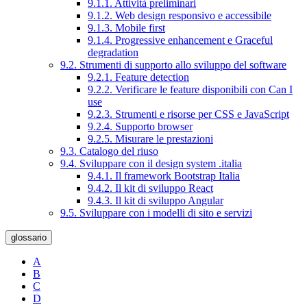
9.1.1. Attività preliminari
9.1.2. Web design responsivo e accessibile
9.1.3. Mobile first
9.1.4. Progressive enhancement e Graceful
degradation
9.2. Strumenti di supporto allo sviluppo del software
9.2.1. Feature detection
9.2.2. Verificare le feature disponibili con Can I
use
9.2.3. Strumenti e risorse per CSS e JavaScript
9.2.4. Supporto browser
9.2.5. Misurare le prestazioni
9.3. Catalogo del riuso
9.4. Sviluppare con il design system .italia
9.4.1. Il framework Bootstrap Italia
9.4.2. Il kit di sviluppo React
9.4.3. Il kit di sviluppo Angular
9.5. Sviluppare con i modelli di sito e servizi
glossario
A
B
C
D