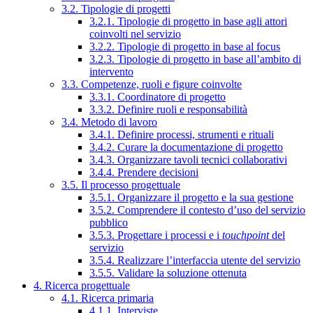
3.2. Tipologie di progetti
3.2.1. Tipologie di progetto in base agli attori
coinvolti nel servizio
3.2.2. Tipologie di progetto in base al focus
3.2.3. Tipologie di progetto in base all’ambito di
intervento
3.3. Competenze, ruoli e figure coinvolte
3.3.1. Coordinatore di progetto
3.3.2. Definire ruoli e responsabilità
3.4. Metodo di lavoro
3.4.1. Definire processi, strumenti e rituali
3.4.2. Curare la documentazione di progetto
3.4.3. Organizzare tavoli tecnici collaborativi
3.4.4. Prendere decisioni
3.5. Il processo progettuale
3.5.1. Organizzare il progetto e la sua gestione
3.5.2. Comprendere il contesto d’uso del servizio
pubblico
3.5.3. Progettare i processi e i
touchpoint
del
servizio
3.5.4. Realizzare l’interfaccia utente del servizio
3.5.5. Validare la soluzione ottenuta
4. Ricerca progettuale
4.1. Ricerca primaria
4.1.1. Interviste