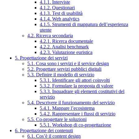
4.1.1. Interviste
4.1.2. Questionari
4.1.3. Test di usabilità
4.1.4. Web analytics
4.1.5. Strumenti di mappatura dell’esperienza
utente
4.2. Ricerca secondaria
4.2.1. Ricerca documentale
4.2.2. Analisi benchmark
4.2.3. Valutazione euristica
5. Progettazione dei servizi
5.1. Cosa sono i servizi e il service design
5.2. Progettare servizi pubblici digitali
5.3. Definire il modello di servizio
5.3.1. Identificare gli attori coinvolti
5.3.2. Formulare la proposta di valore
5.3.3. Inquadrare gli elementi costitutivi del
servizio
5.4. Descrivere il funzionamento del servizio
5.4.1. Mappare l’ecosistema
5.4.2. Rappresentare i flussi di servizio
5.5. Co-progettare le soluzioni
5.5.1. Workshop di co-progettazione
6. Progettazione dei contenuti
6.1. Cos’è il content design