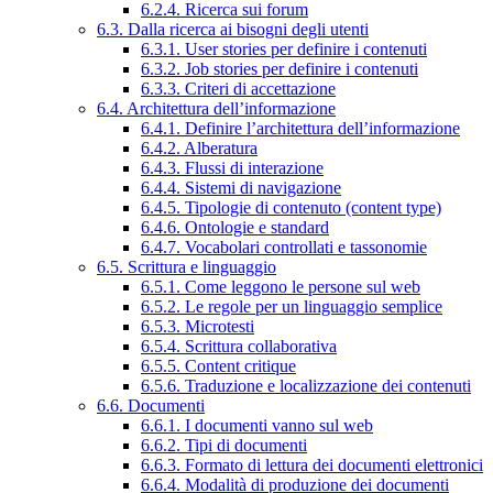
6.2.4. Ricerca sui forum
6.3. Dalla ricerca ai bisogni degli utenti
6.3.1. User stories per definire i contenuti
6.3.2. Job stories per definire i contenuti
6.3.3. Criteri di accettazione
6.4. Architettura dell’informazione
6.4.1. Definire l’architettura dell’informazione
6.4.2. Alberatura
6.4.3. Flussi di interazione
6.4.4. Sistemi di navigazione
6.4.5. Tipologie di contenuto (content type)
6.4.6. Ontologie e standard
6.4.7. Vocabolari controllati e tassonomie
6.5. Scrittura e linguaggio
6.5.1. Come leggono le persone sul web
6.5.2. Le regole per un linguaggio semplice
6.5.3. Microtesti
6.5.4. Scrittura collaborativa
6.5.5. Content critique
6.5.6. Traduzione e localizzazione dei contenuti
6.6. Documenti
6.6.1. I documenti vanno sul web
6.6.2. Tipi di documenti
6.6.3. Formato di lettura dei documenti elettronici
6.6.4. Modalità di produzione dei documenti