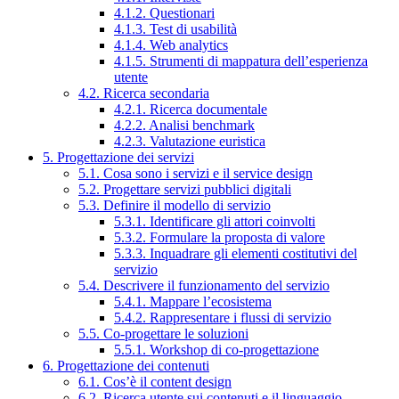
4.1.2. Questionari
4.1.3. Test di usabilità
4.1.4. Web analytics
4.1.5. Strumenti di mappatura dell’esperienza
utente
4.2. Ricerca secondaria
4.2.1. Ricerca documentale
4.2.2. Analisi benchmark
4.2.3. Valutazione euristica
5. Progettazione dei servizi
5.1. Cosa sono i servizi e il service design
5.2. Progettare servizi pubblici digitali
5.3. Definire il modello di servizio
5.3.1. Identificare gli attori coinvolti
5.3.2. Formulare la proposta di valore
5.3.3. Inquadrare gli elementi costitutivi del
servizio
5.4. Descrivere il funzionamento del servizio
5.4.1. Mappare l’ecosistema
5.4.2. Rappresentare i flussi di servizio
5.5. Co-progettare le soluzioni
5.5.1. Workshop di co-progettazione
6. Progettazione dei contenuti
6.1. Cos’è il content design
6.2. Ricerca utente sui contenuti e il linguaggio