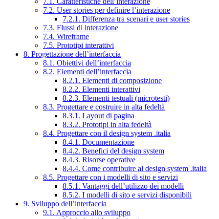
7.1. Caratteristiche dell’interazione
7.2. User stories per definire l’interazione
7.2.1. Differenza tra scenari e user stories
7.3. Flussi di interazione
7.4. Wireframe
7.5. Prototipi interattivi
8. Progettazione dell’interfaccia
8.1. Obiettivi dell’interfaccia
8.2. Elementi dell’interfaccia
8.2.1. Elementi di composizione
8.2.2. Elementi interattivi
8.2.3. Elementi testuali (microtesti)
8.3. Progettare e costruire in alta fedeltà
8.3.1. Layout di pagina
8.3.2. Prototipi in alta fedeltà
8.4. Progettare con il design system .italia
8.4.1. Documentazione
8.4.2. Benefici del design system
8.4.3. Risorse operative
8.4.4. Come contribuire al design system .italia
8.5. Progettare con i modelli di sito e servizi
8.5.1. Vantaggi dell’utilizzo dei modelli
8.5.2. I modelli di sito e servizi disponibili
9. Sviluppo dell’interfaccia
9.1. Approccio allo sviluppo