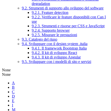
degradation
9.2. Strumenti di supporto allo sviluppo del software
9.2.1. Feature detection
9.2.2. Verificare le feature disponibili con Can I
use
9.2.3. Strumenti e risorse per CSS e JavaScript
9.2.4. Supporto browser
9.2.5. Misurare le prestazioni
9.3. Catalogo del riuso
9.4. Sviluppare con il design system .italia
9.4.1. Il framework Bootstrap Italia
9.4.2. Il kit di sviluppo React
9.4.3. Il kit di sviluppo Angular
9.5. Sviluppare con i modelli di sito e servizi
None
None
A
B
C
D
E
I
M