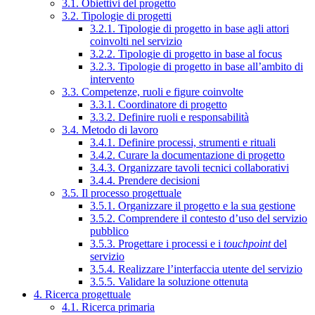
3.1. Obiettivi del progetto
3.2. Tipologie di progetti
3.2.1. Tipologie di progetto in base agli attori
coinvolti nel servizio
3.2.2. Tipologie di progetto in base al focus
3.2.3. Tipologie di progetto in base all’ambito di
intervento
3.3. Competenze, ruoli e figure coinvolte
3.3.1. Coordinatore di progetto
3.3.2. Definire ruoli e responsabilità
3.4. Metodo di lavoro
3.4.1. Definire processi, strumenti e rituali
3.4.2. Curare la documentazione di progetto
3.4.3. Organizzare tavoli tecnici collaborativi
3.4.4. Prendere decisioni
3.5. Il processo progettuale
3.5.1. Organizzare il progetto e la sua gestione
3.5.2. Comprendere il contesto d’uso del servizio
pubblico
3.5.3. Progettare i processi e i
touchpoint
del
servizio
3.5.4. Realizzare l’interfaccia utente del servizio
3.5.5. Validare la soluzione ottenuta
4. Ricerca progettuale
4.1. Ricerca primaria