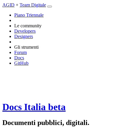
AGID
+
Team Digitale
Piano Triennale
Le community
Developers
Designers
Gli strumenti
Forum
Docs
GitHub
Docs Italia
beta
Documenti pubblici, digitali.