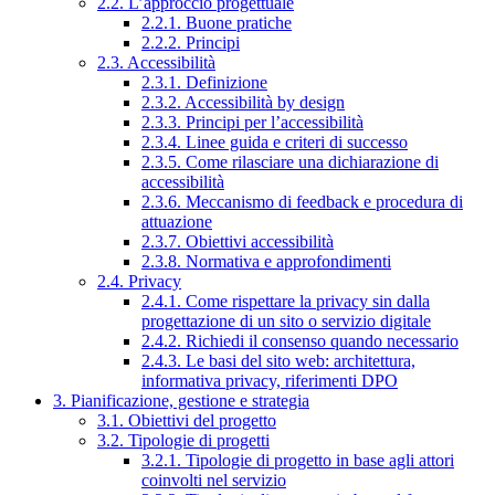
2.2. L’approccio progettuale
2.2.1. Buone pratiche
2.2.2. Principi
2.3. Accessibilità
2.3.1. Definizione
2.3.2. Accessibilità by design
2.3.3. Principi per l’accessibilità
2.3.4. Linee guida e criteri di successo
2.3.5. Come rilasciare una dichiarazione di
accessibilità
2.3.6. Meccanismo di feedback e procedura di
attuazione
2.3.7. Obiettivi accessibilità
2.3.8. Normativa e approfondimenti
2.4. Privacy
2.4.1. Come rispettare la privacy sin dalla
progettazione di un sito o servizio digitale
2.4.2. Richiedi il consenso quando necessario
2.4.3. Le basi del sito web: architettura,
informativa privacy, riferimenti DPO
3. Pianificazione, gestione e strategia
3.1. Obiettivi del progetto
3.2. Tipologie di progetti
3.2.1. Tipologie di progetto in base agli attori
coinvolti nel servizio