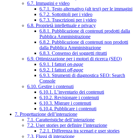
6.7. Immagini e video
6.7.1. Testo alternativo (alt text) per le immagini
6.7.2. Sottotitoli per i video
6.7.3. Trascrizioni per i video
6.8. Proprietà intellettuale e privacy
6.8.1. Pubblicazione di contenuti prodotti dalla
Pubblica Amministrazione
6.8.2. Pubblicazione di contenuti non prodotti
dalla Pubblica Amministrazione
6.8.3. Consenso dei soggetti ritratti
6.9. Ottimizzazione per i motori di ricerca (SEO)
6.9.1. I fattori
on-page
6.9.2. I fattori
off-page
6.9.3. Strumenti di diagnostica SEO: Search
Console
6.10. Gestire i contenuti
6.10.1. L’inventario dei contenuti
6.10.2. Revisionare i contenuti
6.10.3. Migrare i contenuti
6.10.4. Pubblicare i contenuti
7. Progettazione dell’interazione
7.1. Caratteristiche dell’interazione
7.2. User stories per definire l’interazione
7.2.1. Differenza tra scenari e user stories
7.3. Flussi di interazione