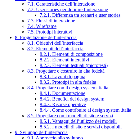
7.1. Caratteristiche dell’interazione
7.2. User stories per definire l’interazione
7.2.1. Differenza tra scenari e user stories
7.3. Flussi di interazione
7.4. Wireframe
7.5. Prototipi interattivi
8. Progettazione dell’interfaccia
8.1. Obiettivi dell’interfaccia
8.2. Elementi dell’interfaccia
8.2.1. Elementi di composizione
8.2.2. Elementi interattivi
8.2.3. Elementi testuali (microtesti)
8.3. Progettare e costruire in alta fedeltà
8.3.1. Layout di pagina
8.3.2. Prototipi in alta fedeltà
8.4. Progettare con il design system .italia
8.4.1. Documentazione
8.4.2. Benefici del design system
8.4.3. Risorse operative
8.4.4. Come contribuire al design system .italia
8.5. Progettare con i modelli di sito e servizi
8.5.1. Vantaggi dell’utilizzo dei modelli
8.5.2. I modelli di sito e servizi disponibili
9. Sviluppo dell’interfaccia
9.1. Approccio allo sviluppo