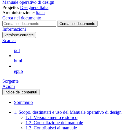
Manuale operativo di design
Progetto:
Designers Italia
Amministrazione:
italia
Cerca nel documento
Cerca nel documento
Informazioni
versione-corrente
Scarica
pdf
html
epub
Sorgente
Azioni
indice dei contenuti
Sommario
1. Scopo, destinatari e uso del Manuale operativo di design
1.1. Versionamento e storico
1.2. Consultazione del manuale
1.3. Contribuisci al manuale