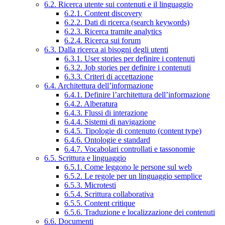
6.2. Ricerca utente sui contenuti e il linguaggio
6.2.1. Content discovery
6.2.2. Dati di ricerca (search keywords)
6.2.3. Ricerca tramite analytics
6.2.4. Ricerca sui forum
6.3. Dalla ricerca ai bisogni degli utenti
6.3.1. User stories per definire i contenuti
6.3.2. Job stories per definire i contenuti
6.3.3. Criteri di accettazione
6.4. Architettura dell’informazione
6.4.1. Definire l’architettura dell’informazione
6.4.2. Alberatura
6.4.3. Flussi di interazione
6.4.4. Sistemi di navigazione
6.4.5. Tipologie di contenuto (content type)
6.4.6. Ontologie e standard
6.4.7. Vocabolari controllati e tassonomie
6.5. Scrittura e linguaggio
6.5.1. Come leggono le persone sul web
6.5.2. Le regole per un linguaggio semplice
6.5.3. Microtesti
6.5.4. Scrittura collaborativa
6.5.5. Content critique
6.5.6. Traduzione e localizzazione dei contenuti
6.6. Documenti