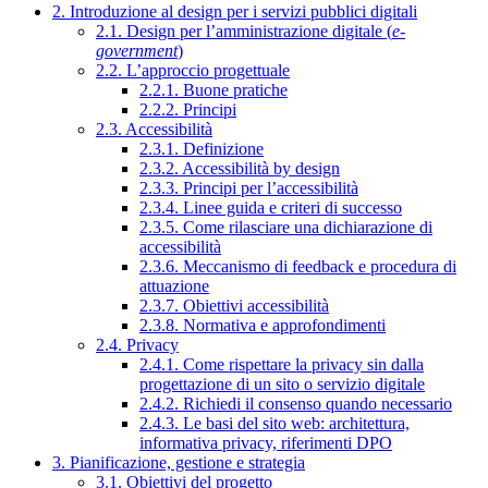
2. Introduzione al design per i servizi pubblici digitali
2.1. Design per l’amministrazione digitale (
e-
government
)
2.2. L’approccio progettuale
2.2.1. Buone pratiche
2.2.2. Principi
2.3. Accessibilità
2.3.1. Definizione
2.3.2. Accessibilità by design
2.3.3. Principi per l’accessibilità
2.3.4. Linee guida e criteri di successo
2.3.5. Come rilasciare una dichiarazione di
accessibilità
2.3.6. Meccanismo di feedback e procedura di
attuazione
2.3.7. Obiettivi accessibilità
2.3.8. Normativa e approfondimenti
2.4. Privacy
2.4.1. Come rispettare la privacy sin dalla
progettazione di un sito o servizio digitale
2.4.2. Richiedi il consenso quando necessario
2.4.3. Le basi del sito web: architettura,
informativa privacy, riferimenti DPO
3. Pianificazione, gestione e strategia
3.1. Obiettivi del progetto