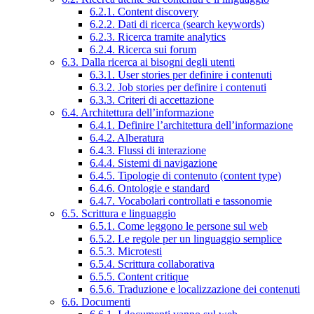
6.2.1. Content discovery
6.2.2. Dati di ricerca (search keywords)
6.2.3. Ricerca tramite analytics
6.2.4. Ricerca sui forum
6.3. Dalla ricerca ai bisogni degli utenti
6.3.1. User stories per definire i contenuti
6.3.2. Job stories per definire i contenuti
6.3.3. Criteri di accettazione
6.4. Architettura dell’informazione
6.4.1. Definire l’architettura dell’informazione
6.4.2. Alberatura
6.4.3. Flussi di interazione
6.4.4. Sistemi di navigazione
6.4.5. Tipologie di contenuto (content type)
6.4.6. Ontologie e standard
6.4.7. Vocabolari controllati e tassonomie
6.5. Scrittura e linguaggio
6.5.1. Come leggono le persone sul web
6.5.2. Le regole per un linguaggio semplice
6.5.3. Microtesti
6.5.4. Scrittura collaborativa
6.5.5. Content critique
6.5.6. Traduzione e localizzazione dei contenuti
6.6. Documenti