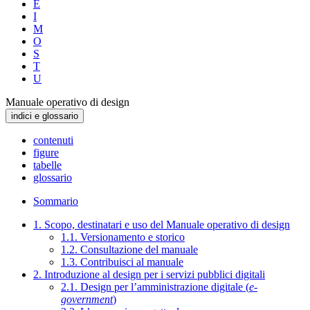
E
I
M
O
S
T
U
Manuale operativo di design
indici e glossario
contenuti
figure
tabelle
glossario
Sommario
1. Scopo, destinatari e uso del Manuale operativo di design
1.1. Versionamento e storico
1.2. Consultazione del manuale
1.3. Contribuisci al manuale
2. Introduzione al design per i servizi pubblici digitali
2.1. Design per l’amministrazione digitale (
e-
government
)