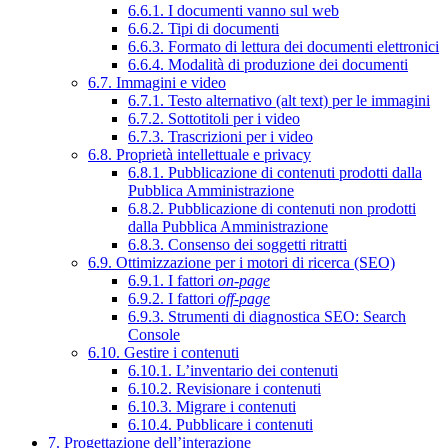
6.6.1. I documenti vanno sul web
6.6.2. Tipi di documenti
6.6.3. Formato di lettura dei documenti elettronici
6.6.4. Modalità di produzione dei documenti
6.7. Immagini e video
6.7.1. Testo alternativo (alt text) per le immagini
6.7.2. Sottotitoli per i video
6.7.3. Trascrizioni per i video
6.8. Proprietà intellettuale e privacy
6.8.1. Pubblicazione di contenuti prodotti dalla
Pubblica Amministrazione
6.8.2. Pubblicazione di contenuti non prodotti
dalla Pubblica Amministrazione
6.8.3. Consenso dei soggetti ritratti
6.9. Ottimizzazione per i motori di ricerca (SEO)
6.9.1. I fattori
on-page
6.9.2. I fattori
off-page
6.9.3. Strumenti di diagnostica SEO: Search
Console
6.10. Gestire i contenuti
6.10.1. L’inventario dei contenuti
6.10.2. Revisionare i contenuti
6.10.3. Migrare i contenuti
6.10.4. Pubblicare i contenuti
7. Progettazione dell’interazione