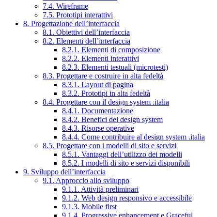
7.4. Wireframe
7.5. Prototipi interattivi
8. Progettazione dell’interfaccia
8.1. Obiettivi dell’interfaccia
8.2. Elementi dell’interfaccia
8.2.1. Elementi di composizione
8.2.2. Elementi interattivi
8.2.3. Elementi testuali (microtesti)
8.3. Progettare e costruire in alta fedeltà
8.3.1. Layout di pagina
8.3.2. Prototipi in alta fedeltà
8.4. Progettare con il design system .italia
8.4.1. Documentazione
8.4.2. Benefici del design system
8.4.3. Risorse operative
8.4.4. Come contribuire al design system .italia
8.5. Progettare con i modelli di sito e servizi
8.5.1. Vantaggi dell’utilizzo dei modelli
8.5.2. I modelli di sito e servizi disponibili
9. Sviluppo dell’interfaccia
9.1. Approccio allo sviluppo
9.1.1. Attività preliminari
9.1.2. Web design responsivo e accessibile
9.1.3. Mobile first
9.1.4. Progressive enhancement e Graceful