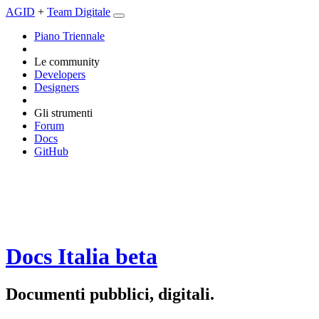
AGID
+
Team Digitale
Piano Triennale
Le community
Developers
Designers
Gli strumenti
Forum
Docs
GitHub
Docs Italia
beta
Documenti pubblici, digitali.