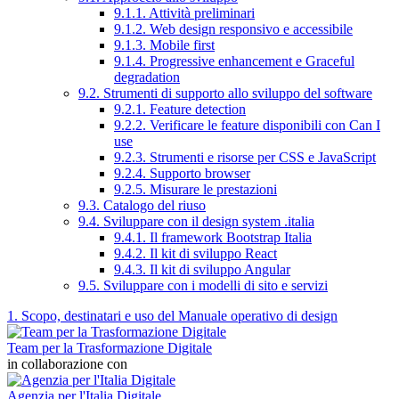
9.1.1. Attività preliminari
9.1.2. Web design responsivo e accessibile
9.1.3. Mobile first
9.1.4. Progressive enhancement e Graceful
degradation
9.2. Strumenti di supporto allo sviluppo del software
9.2.1. Feature detection
9.2.2. Verificare le feature disponibili con Can I
use
9.2.3. Strumenti e risorse per CSS e JavaScript
9.2.4. Supporto browser
9.2.5. Misurare le prestazioni
9.3. Catalogo del riuso
9.4. Sviluppare con il design system .italia
9.4.1. Il framework Bootstrap Italia
9.4.2. Il kit di sviluppo React
9.4.3. Il kit di sviluppo Angular
9.5. Sviluppare con i modelli di sito e servizi
1. Scopo, destinatari e uso del Manuale operativo di design
Team per la Trasformazione Digitale
in collaborazione con
Agenzia per l'Italia Digitale