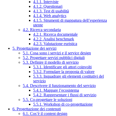
4.1.1. Interviste
4.1.2. Questionari
4.1.3. Test di usabilità
4.1.4. Web analytics
4.1.5. Strumenti di mappatura dell’esperienza
utente
4.2. Ricerca secondaria
4.2.1. Ricerca documentale
4.2.2. Analisi benchmark
4.2.3. Valutazione euristica
5. Progettazione dei servizi
5.1. Cosa sono i servizi e il service design
5.2. Progettare servizi pubblici digitali
5.3. Definire il modello di servizio
5.3.1. Identificare gli attori coinvolti
5.3.2. Formulare la proposta di valore
5.3.3. Inquadrare gli elementi costitutivi del
servizio
5.4. Descrivere il funzionamento del servizio
5.4.1. Mappare l’ecosistema
5.4.2. Rappresentare i flussi di servizio
5.5. Co-progettare le soluzioni
5.5.1. Workshop di co-progettazione
6. Progettazione dei contenuti
6.1. Cos’è il content design