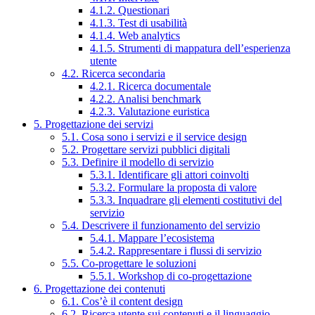
4.1.2. Questionari
4.1.3. Test di usabilità
4.1.4. Web analytics
4.1.5. Strumenti di mappatura dell’esperienza
utente
4.2. Ricerca secondaria
4.2.1. Ricerca documentale
4.2.2. Analisi benchmark
4.2.3. Valutazione euristica
5. Progettazione dei servizi
5.1. Cosa sono i servizi e il service design
5.2. Progettare servizi pubblici digitali
5.3. Definire il modello di servizio
5.3.1. Identificare gli attori coinvolti
5.3.2. Formulare la proposta di valore
5.3.3. Inquadrare gli elementi costitutivi del
servizio
5.4. Descrivere il funzionamento del servizio
5.4.1. Mappare l’ecosistema
5.4.2. Rappresentare i flussi di servizio
5.5. Co-progettare le soluzioni
5.5.1. Workshop di co-progettazione
6. Progettazione dei contenuti
6.1. Cos’è il content design
6.2. Ricerca utente sui contenuti e il linguaggio