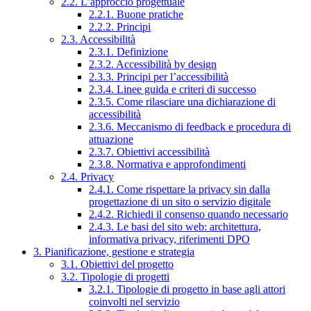
2.2. L’approccio progettuale
2.2.1. Buone pratiche
2.2.2. Principi
2.3. Accessibilità
2.3.1. Definizione
2.3.2. Accessibilità by design
2.3.3. Principi per l’accessibilità
2.3.4. Linee guida e criteri di successo
2.3.5. Come rilasciare una dichiarazione di
accessibilità
2.3.6. Meccanismo di feedback e procedura di
attuazione
2.3.7. Obiettivi accessibilità
2.3.8. Normativa e approfondimenti
2.4. Privacy
2.4.1. Come rispettare la privacy sin dalla
progettazione di un sito o servizio digitale
2.4.2. Richiedi il consenso quando necessario
2.4.3. Le basi del sito web: architettura,
informativa privacy, riferimenti DPO
3. Pianificazione, gestione e strategia
3.1. Obiettivi del progetto
3.2. Tipologie di progetti
3.2.1. Tipologie di progetto in base agli attori
coinvolti nel servizio