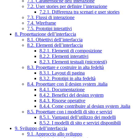
7.1. Caratteristiche dell’interazione
7.2. User stories per definire l’interazione
7.2.1. Differenza tra scenari e user stories
7.3. Flussi di interazione
7.4. Wireframe
7.5. Prototipi interattivi
8. Progettazione dell’interfaccia
8.1. Obiettivi dell’interfaccia
8.2. Elementi dell’interfaccia
8.2.1. Elementi di composizione
8.2.2. Elementi interattivi
8.2.3. Elementi testuali (microtesti)
8.3. Progettare e costruire in alta fedeltà
8.3.1. Layout di pagina
8.3.2. Prototipi in alta fedeltà
8.4. Progettare con il design system .italia
8.4.1. Documentazione
8.4.2. Benefici del design system
8.4.3. Risorse operative
8.4.4. Come contribuire al design system .italia
8.5. Progettare con i modelli di sito e servizi
8.5.1. Vantaggi dell’utilizzo dei modelli
8.5.2. I modelli di sito e servizi disponibili
9. Sviluppo dell’interfaccia
9.1. Approccio allo sviluppo