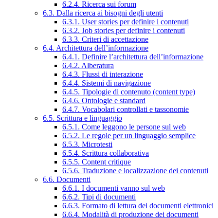
6.2.4. Ricerca sui forum
6.3. Dalla ricerca ai bisogni degli utenti
6.3.1. User stories per definire i contenuti
6.3.2. Job stories per definire i contenuti
6.3.3. Criteri di accettazione
6.4. Architettura dell’informazione
6.4.1. Definire l’architettura dell’informazione
6.4.2. Alberatura
6.4.3. Flussi di interazione
6.4.4. Sistemi di navigazione
6.4.5. Tipologie di contenuto (content type)
6.4.6. Ontologie e standard
6.4.7. Vocabolari controllati e tassonomie
6.5. Scrittura e linguaggio
6.5.1. Come leggono le persone sul web
6.5.2. Le regole per un linguaggio semplice
6.5.3. Microtesti
6.5.4. Scrittura collaborativa
6.5.5. Content critique
6.5.6. Traduzione e localizzazione dei contenuti
6.6. Documenti
6.6.1. I documenti vanno sul web
6.6.2. Tipi di documenti
6.6.3. Formato di lettura dei documenti elettronici
6.6.4. Modalità di produzione dei documenti