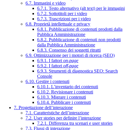
6.7. Immagini e video
6.7.1. Testo alternativo (alt text) per le immagini
6.7.2. Sottotitoli per i video
6.7.3. Trascrizioni per i video
6.8. Proprietà intellettuale e privacy
6.8.1. Pubblicazione di contenuti prodotti dalla
Pubblica Amministrazione
6.8.2. Pubblicazione di contenuti non prodotti
dalla Pubblica Amministrazione
6.8.3. Consenso dei soggetti ritratti
6.9. Ottimizzazione per i motori di ricerca (SEO)
6.9.1. I fattori
on-page
6.9.2. I fattori
off-page
6.9.3. Strumenti di diagnostica SEO: Search
Console
6.10. Gestire i contenuti
6.10.1. L’inventario dei contenuti
6.10.2. Revisionare i contenuti
6.10.3. Migrare i contenuti
6.10.4. Pubblicare i contenuti
7. Progettazione dell’interazione
7.1. Caratteristiche dell’interazione
7.2. User stories per definire l’interazione
7.2.1. Differenza tra scenari e user stories
7.3. Flussi di interazione