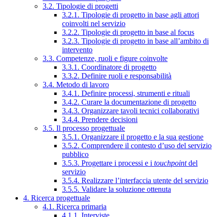
3.2. Tipologie di progetti
3.2.1. Tipologie di progetto in base agli attori
coinvolti nel servizio
3.2.2. Tipologie di progetto in base al focus
3.2.3. Tipologie di progetto in base all’ambito di
intervento
3.3. Competenze, ruoli e figure coinvolte
3.3.1. Coordinatore di progetto
3.3.2. Definire ruoli e responsabilità
3.4. Metodo di lavoro
3.4.1. Definire processi, strumenti e rituali
3.4.2. Curare la documentazione di progetto
3.4.3. Organizzare tavoli tecnici collaborativi
3.4.4. Prendere decisioni
3.5. Il processo progettuale
3.5.1. Organizzare il progetto e la sua gestione
3.5.2. Comprendere il contesto d’uso del servizio
pubblico
3.5.3. Progettare i processi e i
touchpoint
del
servizio
3.5.4. Realizzare l’interfaccia utente del servizio
3.5.5. Validare la soluzione ottenuta
4. Ricerca progettuale
4.1. Ricerca primaria
4.1.1. Interviste