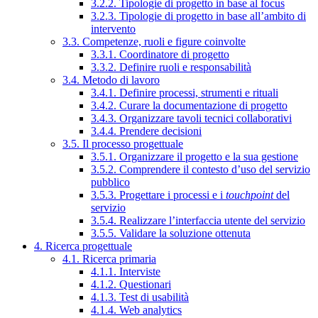
3.2.2. Tipologie di progetto in base al focus
3.2.3. Tipologie di progetto in base all’ambito di
intervento
3.3. Competenze, ruoli e figure coinvolte
3.3.1. Coordinatore di progetto
3.3.2. Definire ruoli e responsabilità
3.4. Metodo di lavoro
3.4.1. Definire processi, strumenti e rituali
3.4.2. Curare la documentazione di progetto
3.4.3. Organizzare tavoli tecnici collaborativi
3.4.4. Prendere decisioni
3.5. Il processo progettuale
3.5.1. Organizzare il progetto e la sua gestione
3.5.2. Comprendere il contesto d’uso del servizio
pubblico
3.5.3. Progettare i processi e i
touchpoint
del
servizio
3.5.4. Realizzare l’interfaccia utente del servizio
3.5.5. Validare la soluzione ottenuta
4. Ricerca progettuale
4.1. Ricerca primaria
4.1.1. Interviste
4.1.2. Questionari
4.1.3. Test di usabilità
4.1.4. Web analytics