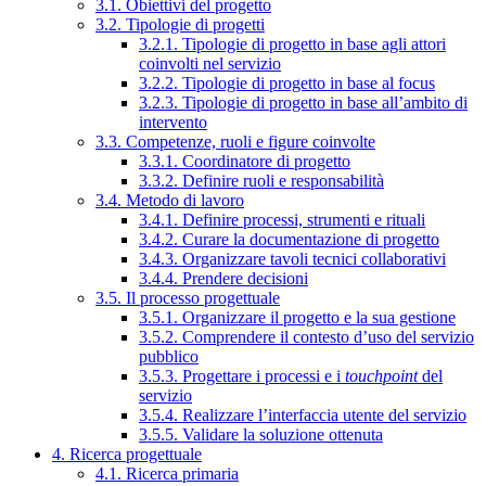
3.1. Obiettivi del progetto
3.2. Tipologie di progetti
3.2.1. Tipologie di progetto in base agli attori
coinvolti nel servizio
3.2.2. Tipologie di progetto in base al focus
3.2.3. Tipologie di progetto in base all’ambito di
intervento
3.3. Competenze, ruoli e figure coinvolte
3.3.1. Coordinatore di progetto
3.3.2. Definire ruoli e responsabilità
3.4. Metodo di lavoro
3.4.1. Definire processi, strumenti e rituali
3.4.2. Curare la documentazione di progetto
3.4.3. Organizzare tavoli tecnici collaborativi
3.4.4. Prendere decisioni
3.5. Il processo progettuale
3.5.1. Organizzare il progetto e la sua gestione
3.5.2. Comprendere il contesto d’uso del servizio
pubblico
3.5.3. Progettare i processi e i
touchpoint
del
servizio
3.5.4. Realizzare l’interfaccia utente del servizio
3.5.5. Validare la soluzione ottenuta
4. Ricerca progettuale
4.1. Ricerca primaria