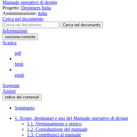
Manuale operativo di design
Progetto:
Designers Italia
Amministrazione:
italia
Cerca nel documento
Cerca nel documento
Informazioni
versione-corrente
Scarica
pdf
html
epub
Sorgente
Azioni
indice dei contenuti
Sommario
1. Scopo, destinatari e uso del Manuale operativo di design
1.1. Versionamento e storico
1.2. Consultazione del manuale
1.3. Contribuisci al manuale