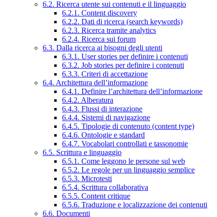
6.2. Ricerca utente sui contenuti e il linguaggio
6.2.1. Content discovery
6.2.2. Dati di ricerca (search keywords)
6.2.3. Ricerca tramite analytics
6.2.4. Ricerca sui forum
6.3. Dalla ricerca ai bisogni degli utenti
6.3.1. User stories per definire i contenuti
6.3.2. Job stories per definire i contenuti
6.3.3. Criteri di accettazione
6.4. Architettura dell’informazione
6.4.1. Definire l’architettura dell’informazione
6.4.2. Alberatura
6.4.3. Flussi di interazione
6.4.4. Sistemi di navigazione
6.4.5. Tipologie di contenuto (content type)
6.4.6. Ontologie e standard
6.4.7. Vocabolari controllati e tassonomie
6.5. Scrittura e linguaggio
6.5.1. Come leggono le persone sul web
6.5.2. Le regole per un linguaggio semplice
6.5.3. Microtesti
6.5.4. Scrittura collaborativa
6.5.5. Content critique
6.5.6. Traduzione e localizzazione dei contenuti
6.6. Documenti