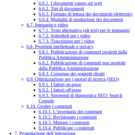
6.6.1. I documenti vanno sul web
6.6.2. Tipi di documenti
6.6.3. Formato di lettura dei documenti elettronici
6.6.4. Modalità di produzione dei documenti
6.7. Immagini e video
6.7.1. Testo alternativo (alt text) per le immagini
6.7.2. Sottotitoli per i video
6.7.3. Trascrizioni per i video
6.8. Proprietà intellettuale e privacy
6.8.1. Pubblicazione di contenuti prodotti dalla
Pubblica Amministrazione
6.8.2. Pubblicazione di contenuti non prodotti
dalla Pubblica Amministrazione
6.8.3. Consenso dei soggetti ritratti
6.9. Ottimizzazione per i motori di ricerca (SEO)
6.9.1. I fattori
on-page
6.9.2. I fattori
off-page
6.9.3. Strumenti di diagnostica SEO: Search
Console
6.10. Gestire i contenuti
6.10.1. L’inventario dei contenuti
6.10.2. Revisionare i contenuti
6.10.3. Migrare i contenuti
6.10.4. Pubblicare i contenuti
7. Progettazione dell’interazione