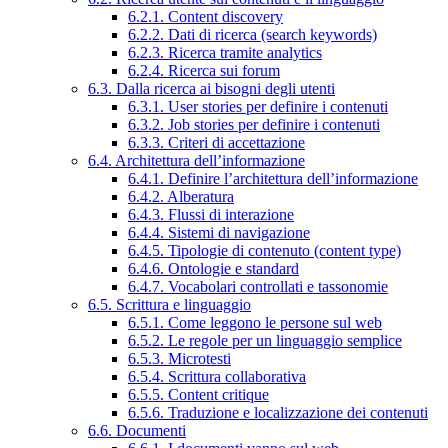
6.2.1. Content discovery
6.2.2. Dati di ricerca (search keywords)
6.2.3. Ricerca tramite analytics
6.2.4. Ricerca sui forum
6.3. Dalla ricerca ai bisogni degli utenti
6.3.1. User stories per definire i contenuti
6.3.2. Job stories per definire i contenuti
6.3.3. Criteri di accettazione
6.4. Architettura dell’informazione
6.4.1. Definire l’architettura dell’informazione
6.4.2. Alberatura
6.4.3. Flussi di interazione
6.4.4. Sistemi di navigazione
6.4.5. Tipologie di contenuto (content type)
6.4.6. Ontologie e standard
6.4.7. Vocabolari controllati e tassonomie
6.5. Scrittura e linguaggio
6.5.1. Come leggono le persone sul web
6.5.2. Le regole per un linguaggio semplice
6.5.3. Microtesti
6.5.4. Scrittura collaborativa
6.5.5. Content critique
6.5.6. Traduzione e localizzazione dei contenuti
6.6. Documenti