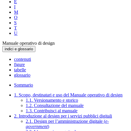
E
I
M
O
S
T
U
Manuale operativo di design
indici e glossario
contenuti
figure
tabelle
glossario
Sommario
1. Scopo, destinatari e uso del Manuale operativo di design
1.1. Versionamento e storico
1.2. Consultazione del manuale
1.3. Contribuisci al manuale
2. Introduzione al design per i servizi pubblici digitali
2.1. Design per l’amministrazione digitale (
e-
government
)