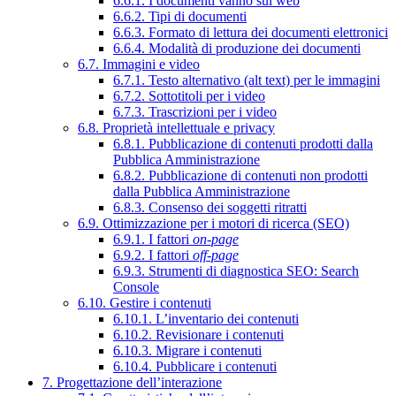
6.6.1. I documenti vanno sul web
6.6.2. Tipi di documenti
6.6.3. Formato di lettura dei documenti elettronici
6.6.4. Modalità di produzione dei documenti
6.7. Immagini e video
6.7.1. Testo alternativo (alt text) per le immagini
6.7.2. Sottotitoli per i video
6.7.3. Trascrizioni per i video
6.8. Proprietà intellettuale e privacy
6.8.1. Pubblicazione di contenuti prodotti dalla
Pubblica Amministrazione
6.8.2. Pubblicazione di contenuti non prodotti
dalla Pubblica Amministrazione
6.8.3. Consenso dei soggetti ritratti
6.9. Ottimizzazione per i motori di ricerca (SEO)
6.9.1. I fattori
on-page
6.9.2. I fattori
off-page
6.9.3. Strumenti di diagnostica SEO: Search
Console
6.10. Gestire i contenuti
6.10.1. L’inventario dei contenuti
6.10.2. Revisionare i contenuti
6.10.3. Migrare i contenuti
6.10.4. Pubblicare i contenuti
7. Progettazione dell’interazione