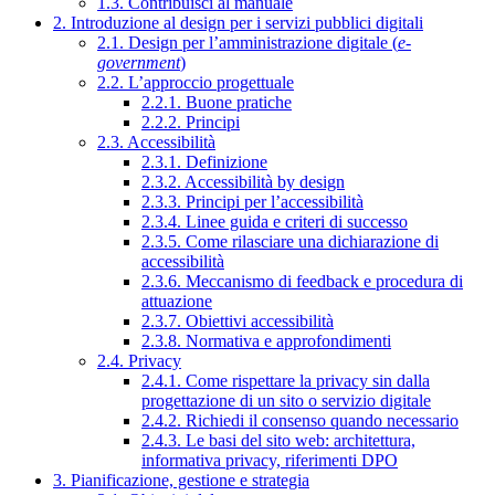
1.3. Contribuisci al manuale
2. Introduzione al design per i servizi pubblici digitali
2.1. Design per l’amministrazione digitale (
e-
government
)
2.2. L’approccio progettuale
2.2.1. Buone pratiche
2.2.2. Principi
2.3. Accessibilità
2.3.1. Definizione
2.3.2. Accessibilità by design
2.3.3. Principi per l’accessibilità
2.3.4. Linee guida e criteri di successo
2.3.5. Come rilasciare una dichiarazione di
accessibilità
2.3.6. Meccanismo di feedback e procedura di
attuazione
2.3.7. Obiettivi accessibilità
2.3.8. Normativa e approfondimenti
2.4. Privacy
2.4.1. Come rispettare la privacy sin dalla
progettazione di un sito o servizio digitale
2.4.2. Richiedi il consenso quando necessario
2.4.3. Le basi del sito web: architettura,
informativa privacy, riferimenti DPO
3. Pianificazione, gestione e strategia