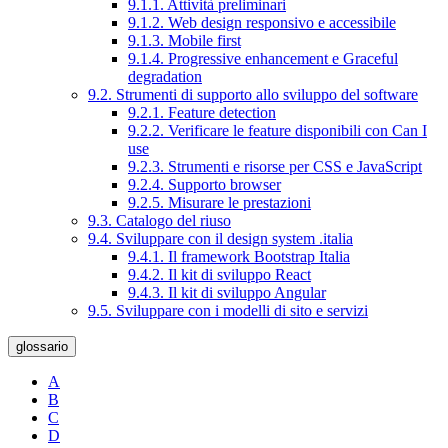
9.1.1. Attività preliminari
9.1.2. Web design responsivo e accessibile
9.1.3. Mobile first
9.1.4. Progressive enhancement e Graceful
degradation
9.2. Strumenti di supporto allo sviluppo del software
9.2.1. Feature detection
9.2.2. Verificare le feature disponibili con Can I
use
9.2.3. Strumenti e risorse per CSS e JavaScript
9.2.4. Supporto browser
9.2.5. Misurare le prestazioni
9.3. Catalogo del riuso
9.4. Sviluppare con il design system .italia
9.4.1. Il framework Bootstrap Italia
9.4.2. Il kit di sviluppo React
9.4.3. Il kit di sviluppo Angular
9.5. Sviluppare con i modelli di sito e servizi
glossario
A
B
C
D