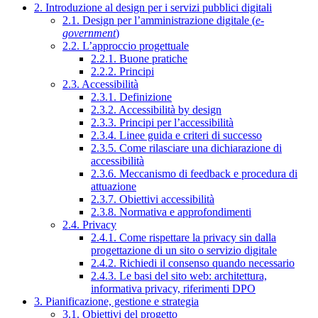
2. Introduzione al design per i servizi pubblici digitali
2.1. Design per l’amministrazione digitale (
e-
government
)
2.2. L’approccio progettuale
2.2.1. Buone pratiche
2.2.2. Principi
2.3. Accessibilità
2.3.1. Definizione
2.3.2. Accessibilità by design
2.3.3. Principi per l’accessibilità
2.3.4. Linee guida e criteri di successo
2.3.5. Come rilasciare una dichiarazione di
accessibilità
2.3.6. Meccanismo di feedback e procedura di
attuazione
2.3.7. Obiettivi accessibilità
2.3.8. Normativa e approfondimenti
2.4. Privacy
2.4.1. Come rispettare la privacy sin dalla
progettazione di un sito o servizio digitale
2.4.2. Richiedi il consenso quando necessario
2.4.3. Le basi del sito web: architettura,
informativa privacy, riferimenti DPO
3. Pianificazione, gestione e strategia
3.1. Obiettivi del progetto