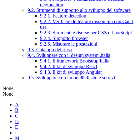
degradation
9.2. Strumenti di supporto allo sviluppo del software
9.2.1. Feature detection
9.2.2. Verificare le feature disponibili con Can I
use
9.2.3. Strumenti e risorse per CSS e JavaScript
9.2.4. Supporto browser
9.2.5. Misurare le prestazioni
9.3. Catalogo del riuso
9.4. Sviluppare con il design system .italia
9.4.1. Il framework Bootstrap Italia
9.4.2. Il kit di sviluppo React
9.4.3. Il kit di sviluppo Angular
9.5. Sviluppare con i modelli di sito e servizi
None
None
A
B
C
D
E
I
M