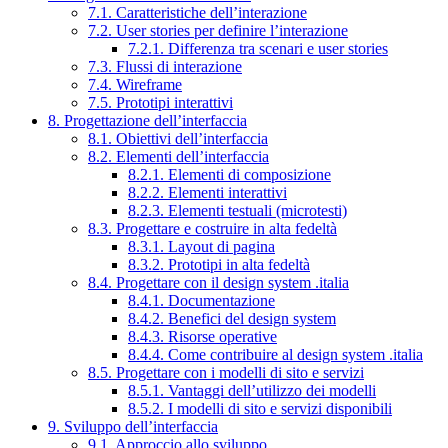
7.1. Caratteristiche dell’interazione
7.2. User stories per definire l’interazione
7.2.1. Differenza tra scenari e user stories
7.3. Flussi di interazione
7.4. Wireframe
7.5. Prototipi interattivi
8. Progettazione dell’interfaccia
8.1. Obiettivi dell’interfaccia
8.2. Elementi dell’interfaccia
8.2.1. Elementi di composizione
8.2.2. Elementi interattivi
8.2.3. Elementi testuali (microtesti)
8.3. Progettare e costruire in alta fedeltà
8.3.1. Layout di pagina
8.3.2. Prototipi in alta fedeltà
8.4. Progettare con il design system .italia
8.4.1. Documentazione
8.4.2. Benefici del design system
8.4.3. Risorse operative
8.4.4. Come contribuire al design system .italia
8.5. Progettare con i modelli di sito e servizi
8.5.1. Vantaggi dell’utilizzo dei modelli
8.5.2. I modelli di sito e servizi disponibili
9. Sviluppo dell’interfaccia
9.1. Approccio allo sviluppo