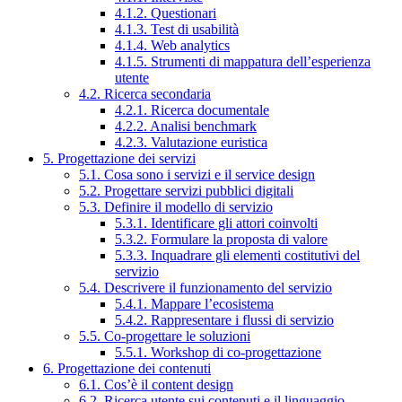
4.1.2. Questionari
4.1.3. Test di usabilità
4.1.4. Web analytics
4.1.5. Strumenti di mappatura dell’esperienza
utente
4.2. Ricerca secondaria
4.2.1. Ricerca documentale
4.2.2. Analisi benchmark
4.2.3. Valutazione euristica
5. Progettazione dei servizi
5.1. Cosa sono i servizi e il service design
5.2. Progettare servizi pubblici digitali
5.3. Definire il modello di servizio
5.3.1. Identificare gli attori coinvolti
5.3.2. Formulare la proposta di valore
5.3.3. Inquadrare gli elementi costitutivi del
servizio
5.4. Descrivere il funzionamento del servizio
5.4.1. Mappare l’ecosistema
5.4.2. Rappresentare i flussi di servizio
5.5. Co-progettare le soluzioni
5.5.1. Workshop di co-progettazione
6. Progettazione dei contenuti
6.1. Cos’è il content design
6.2. Ricerca utente sui contenuti e il linguaggio