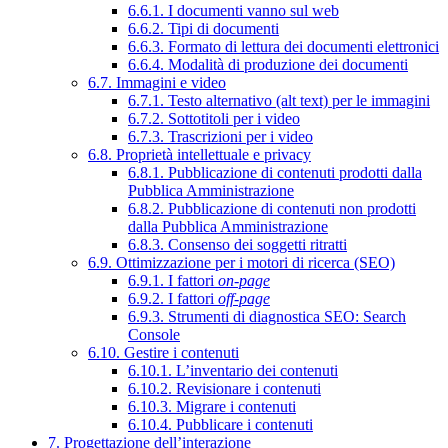
6.6.1. I documenti vanno sul web
6.6.2. Tipi di documenti
6.6.3. Formato di lettura dei documenti elettronici
6.6.4. Modalità di produzione dei documenti
6.7. Immagini e video
6.7.1. Testo alternativo (alt text) per le immagini
6.7.2. Sottotitoli per i video
6.7.3. Trascrizioni per i video
6.8. Proprietà intellettuale e privacy
6.8.1. Pubblicazione di contenuti prodotti dalla
Pubblica Amministrazione
6.8.2. Pubblicazione di contenuti non prodotti
dalla Pubblica Amministrazione
6.8.3. Consenso dei soggetti ritratti
6.9. Ottimizzazione per i motori di ricerca (SEO)
6.9.1. I fattori
on-page
6.9.2. I fattori
off-page
6.9.3. Strumenti di diagnostica SEO: Search
Console
6.10. Gestire i contenuti
6.10.1. L’inventario dei contenuti
6.10.2. Revisionare i contenuti
6.10.3. Migrare i contenuti
6.10.4. Pubblicare i contenuti
7. Progettazione dell’interazione