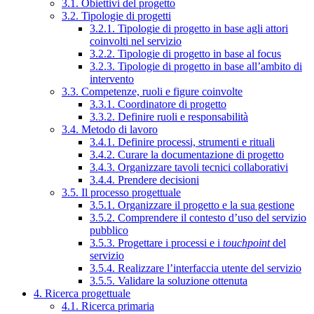
3.1. Obiettivi del progetto
3.2. Tipologie di progetti
3.2.1. Tipologie di progetto in base agli attori
coinvolti nel servizio
3.2.2. Tipologie di progetto in base al focus
3.2.3. Tipologie di progetto in base all’ambito di
intervento
3.3. Competenze, ruoli e figure coinvolte
3.3.1. Coordinatore di progetto
3.3.2. Definire ruoli e responsabilità
3.4. Metodo di lavoro
3.4.1. Definire processi, strumenti e rituali
3.4.2. Curare la documentazione di progetto
3.4.3. Organizzare tavoli tecnici collaborativi
3.4.4. Prendere decisioni
3.5. Il processo progettuale
3.5.1. Organizzare il progetto e la sua gestione
3.5.2. Comprendere il contesto d’uso del servizio
pubblico
3.5.3. Progettare i processi e i
touchpoint
del
servizio
3.5.4. Realizzare l’interfaccia utente del servizio
3.5.5. Validare la soluzione ottenuta
4. Ricerca progettuale
4.1. Ricerca primaria