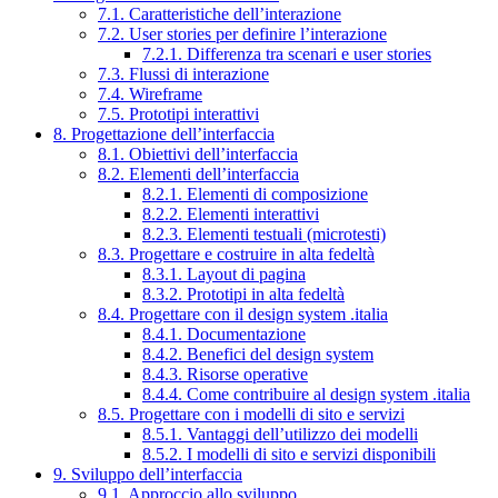
7.1. Caratteristiche dell’interazione
7.2. User stories per definire l’interazione
7.2.1. Differenza tra scenari e user stories
7.3. Flussi di interazione
7.4. Wireframe
7.5. Prototipi interattivi
8. Progettazione dell’interfaccia
8.1. Obiettivi dell’interfaccia
8.2. Elementi dell’interfaccia
8.2.1. Elementi di composizione
8.2.2. Elementi interattivi
8.2.3. Elementi testuali (microtesti)
8.3. Progettare e costruire in alta fedeltà
8.3.1. Layout di pagina
8.3.2. Prototipi in alta fedeltà
8.4. Progettare con il design system .italia
8.4.1. Documentazione
8.4.2. Benefici del design system
8.4.3. Risorse operative
8.4.4. Come contribuire al design system .italia
8.5. Progettare con i modelli di sito e servizi
8.5.1. Vantaggi dell’utilizzo dei modelli
8.5.2. I modelli di sito e servizi disponibili
9. Sviluppo dell’interfaccia
9.1. Approccio allo sviluppo