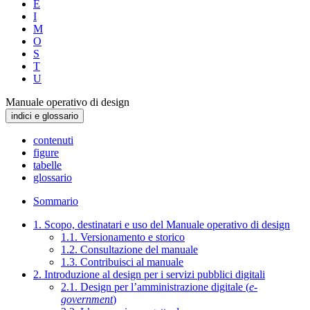
E
I
M
O
S
T
U
Manuale operativo di design
indici e glossario
contenuti
figure
tabelle
glossario
Sommario
1. Scopo, destinatari e uso del Manuale operativo di design
1.1. Versionamento e storico
1.2. Consultazione del manuale
1.3. Contribuisci al manuale
2. Introduzione al design per i servizi pubblici digitali
2.1. Design per l’amministrazione digitale (
e-
government
)