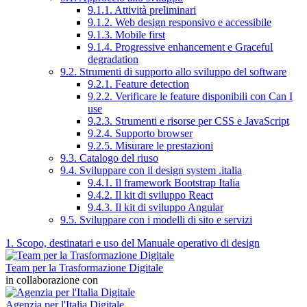
9.1.1. Attività preliminari
9.1.2. Web design responsivo e accessibile
9.1.3. Mobile first
9.1.4. Progressive enhancement e Graceful
degradation
9.2. Strumenti di supporto allo sviluppo del software
9.2.1. Feature detection
9.2.2. Verificare le feature disponibili con Can I
use
9.2.3. Strumenti e risorse per CSS e JavaScript
9.2.4. Supporto browser
9.2.5. Misurare le prestazioni
9.3. Catalogo del riuso
9.4. Sviluppare con il design system .italia
9.4.1. Il framework Bootstrap Italia
9.4.2. Il kit di sviluppo React
9.4.3. Il kit di sviluppo Angular
9.5. Sviluppare con i modelli di sito e servizi
1. Scopo, destinatari e uso del Manuale operativo di design
Team per la Trasformazione Digitale
in collaborazione con
Agenzia per l'Italia Digitale