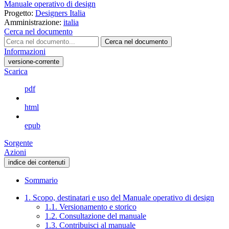
Manuale operativo di design
Progetto:
Designers Italia
Amministrazione:
italia
Cerca nel documento
Cerca nel documento
Informazioni
versione-corrente
Scarica
pdf
html
epub
Sorgente
Azioni
indice dei contenuti
Sommario
1. Scopo, destinatari e uso del Manuale operativo di design
1.1. Versionamento e storico
1.2. Consultazione del manuale
1.3. Contribuisci al manuale