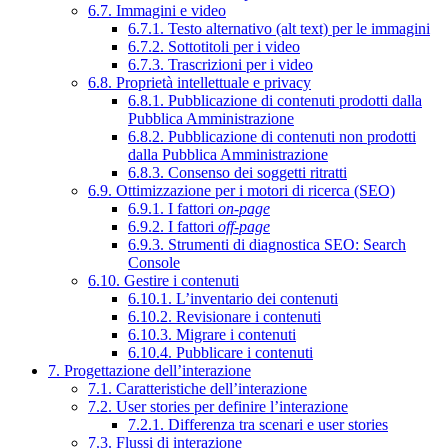
6.7. Immagini e video
6.7.1. Testo alternativo (alt text) per le immagini
6.7.2. Sottotitoli per i video
6.7.3. Trascrizioni per i video
6.8. Proprietà intellettuale e privacy
6.8.1. Pubblicazione di contenuti prodotti dalla
Pubblica Amministrazione
6.8.2. Pubblicazione di contenuti non prodotti
dalla Pubblica Amministrazione
6.8.3. Consenso dei soggetti ritratti
6.9. Ottimizzazione per i motori di ricerca (SEO)
6.9.1. I fattori
on-page
6.9.2. I fattori
off-page
6.9.3. Strumenti di diagnostica SEO: Search
Console
6.10. Gestire i contenuti
6.10.1. L’inventario dei contenuti
6.10.2. Revisionare i contenuti
6.10.3. Migrare i contenuti
6.10.4. Pubblicare i contenuti
7. Progettazione dell’interazione
7.1. Caratteristiche dell’interazione
7.2. User stories per definire l’interazione
7.2.1. Differenza tra scenari e user stories
7.3. Flussi di interazione