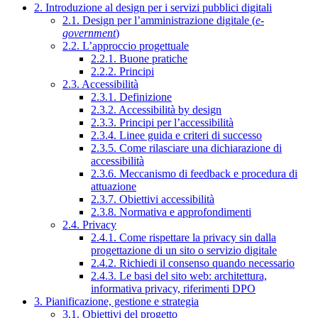
2. Introduzione al design per i servizi pubblici digitali
2.1. Design per l’amministrazione digitale (
e-
government
)
2.2. L’approccio progettuale
2.2.1. Buone pratiche
2.2.2. Principi
2.3. Accessibilità
2.3.1. Definizione
2.3.2. Accessibilità by design
2.3.3. Principi per l’accessibilità
2.3.4. Linee guida e criteri di successo
2.3.5. Come rilasciare una dichiarazione di
accessibilità
2.3.6. Meccanismo di feedback e procedura di
attuazione
2.3.7. Obiettivi accessibilità
2.3.8. Normativa e approfondimenti
2.4. Privacy
2.4.1. Come rispettare la privacy sin dalla
progettazione di un sito o servizio digitale
2.4.2. Richiedi il consenso quando necessario
2.4.3. Le basi del sito web: architettura,
informativa privacy, riferimenti DPO
3. Pianificazione, gestione e strategia
3.1. Obiettivi del progetto