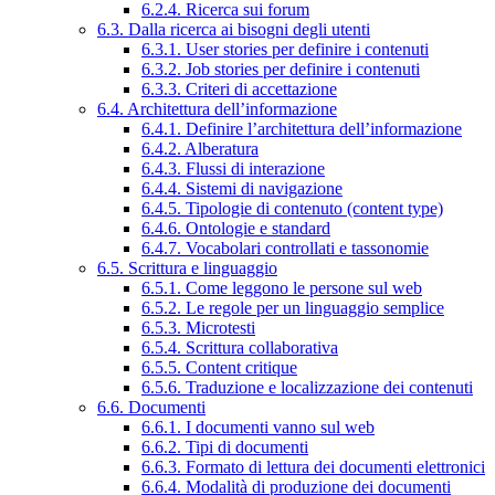
6.2.4. Ricerca sui forum
6.3. Dalla ricerca ai bisogni degli utenti
6.3.1. User stories per definire i contenuti
6.3.2. Job stories per definire i contenuti
6.3.3. Criteri di accettazione
6.4. Architettura dell’informazione
6.4.1. Definire l’architettura dell’informazione
6.4.2. Alberatura
6.4.3. Flussi di interazione
6.4.4. Sistemi di navigazione
6.4.5. Tipologie di contenuto (content type)
6.4.6. Ontologie e standard
6.4.7. Vocabolari controllati e tassonomie
6.5. Scrittura e linguaggio
6.5.1. Come leggono le persone sul web
6.5.2. Le regole per un linguaggio semplice
6.5.3. Microtesti
6.5.4. Scrittura collaborativa
6.5.5. Content critique
6.5.6. Traduzione e localizzazione dei contenuti
6.6. Documenti
6.6.1. I documenti vanno sul web
6.6.2. Tipi di documenti
6.6.3. Formato di lettura dei documenti elettronici
6.6.4. Modalità di produzione dei documenti