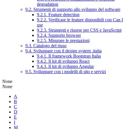
degradation
9.2. Strumenti di supporto allo sviluppo del software
9.2.1. Feature detection
9.2.2. Verificare le feature disponibili con Can I
use
9.2.3. Strumenti e risorse per CSS e JavaScript
9.2.4. Supporto browser
9.2.5. Misurare le prestazioni
9.3. Catalogo del riuso
9.4. Sviluppare con il design system .italia
9.4.1. Il framework Bootstrap Italia
9.4.2. Il kit di sviluppo React
9.4.3. Il kit di sviluppo Angular
9.5. Sviluppare con i modelli di sito e servizi
None
None
A
B
C
D
E
I
M