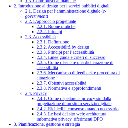
1.3. Contribuisci al manuale
2. Introduzione al design per i servizi pubblici digitali
2.1. Design per l’amministrazione digitale (
e-
government
)
2.2. L’approccio progettuale
2.2.1. Buone pratiche
2.2.2. Principi
2.3. Accessibilità
2.3.1. Definizione
2.3.2. Accessibilità by design
2.3.3. Principi per l’accessibilità
2.3.4. Linee guida e criteri di successo
2.3.5. Come rilasciare una dichiarazione di
accessibilità
2.3.6. Meccanismo di feedback e procedura di
attuazione
2.3.7. Obiettivi accessibilità
2.3.8. Normativa e approfondimenti
2.4. Privacy
2.4.1. Come rispettare la privacy sin dalla
progettazione di un sito o servizio digitale
2.4.2. Richiedi il consenso quando necessario
2.4.3. Le basi del sito web: architettura,
informativa privacy, riferimenti DPO
3. Pianificazione, gestione e strategia