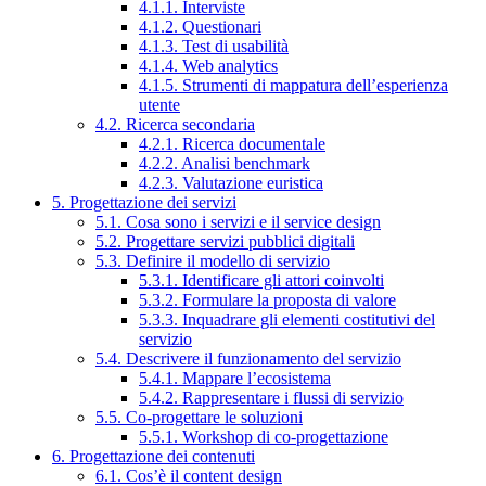
4.1.1. Interviste
4.1.2. Questionari
4.1.3. Test di usabilità
4.1.4. Web analytics
4.1.5. Strumenti di mappatura dell’esperienza
utente
4.2. Ricerca secondaria
4.2.1. Ricerca documentale
4.2.2. Analisi benchmark
4.2.3. Valutazione euristica
5. Progettazione dei servizi
5.1. Cosa sono i servizi e il service design
5.2. Progettare servizi pubblici digitali
5.3. Definire il modello di servizio
5.3.1. Identificare gli attori coinvolti
5.3.2. Formulare la proposta di valore
5.3.3. Inquadrare gli elementi costitutivi del
servizio
5.4. Descrivere il funzionamento del servizio
5.4.1. Mappare l’ecosistema
5.4.2. Rappresentare i flussi di servizio
5.5. Co-progettare le soluzioni
5.5.1. Workshop di co-progettazione
6. Progettazione dei contenuti
6.1. Cos’è il content design