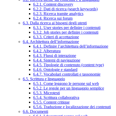
6.2.1. Content discovery
6.2.2. Dati di ricerca (search keywords)
6.2.3. Ricerca tramite analytics
6.2.4. Ricerca sui forum
6.3. Dalla ricerca ai bisogni degli utenti
6.3.1. User stories per definire i contenuti
6.3.2. Job stories per definire i contenuti
6.3.3. Criteri di accettazione
6.4. Architettura dell’informazione
6.4.1. Definire l’architettura dell’informazione
6.4.2. Alberatura
6.4.3. Flussi di interazione
6.4.4. Sistemi di navigazione
6.4.5. Tipologie di contenuto (content type)
6.4.6. Ontologie e standard
6.4.7. Vocabolari controllati e tassonomie
6.5. Scrittura e linguaggio
6.5.1. Come leggono le persone sul web
6.5.2. Le regole per un linguaggio semplice
6.5.3. Microtesti
6.5.4. Scrittura collaborativa
6.5.5. Content critique
6.5.6. Traduzione e localizzazione dei contenuti
6.6. Documenti