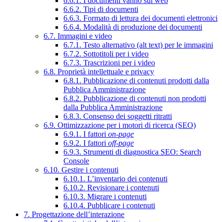
6.6.1. I documenti vanno sul web
6.6.2. Tipi di documenti
6.6.3. Formato di lettura dei documenti elettronici
6.6.4. Modalità di produzione dei documenti
6.7. Immagini e video
6.7.1. Testo alternativo (alt text) per le immagini
6.7.2. Sottotitoli per i video
6.7.3. Trascrizioni per i video
6.8. Proprietà intellettuale e privacy
6.8.1. Pubblicazione di contenuti prodotti dalla
Pubblica Amministrazione
6.8.2. Pubblicazione di contenuti non prodotti
dalla Pubblica Amministrazione
6.8.3. Consenso dei soggetti ritratti
6.9. Ottimizzazione per i motori di ricerca (SEO)
6.9.1. I fattori
on-page
6.9.2. I fattori
off-page
6.9.3. Strumenti di diagnostica SEO: Search
Console
6.10. Gestire i contenuti
6.10.1. L’inventario dei contenuti
6.10.2. Revisionare i contenuti
6.10.3. Migrare i contenuti
6.10.4. Pubblicare i contenuti
7. Progettazione dell’interazione