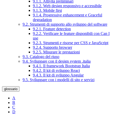
9.1.1. Attività preliminari
9.1.2. Web design responsivo e accessibile
9.1.3. Mobile first
9.1.4. Progressive enhancement e Graceful
degradation
9.2. Strumenti di supporto allo sviluppo del software
9.2.1. Feature detection
9.2.2. Verificare le feature disponibili con Can I
use
9.2.3. Strumenti e risorse per CSS e JavaScript
9.2.4. Supporto browser
9.2.5. Misurare le prestazioni
9.3. Catalogo del riuso
9.4. Sviluppare con il design system .italia
9.4.1. Il framework Bootstrap Italia
9.4.2. Il kit di sviluppo React
9.4.3. Il kit di sviluppo Angular
9.5. Sviluppare con i modelli di sito e servizi
glossario
A
B
C
D