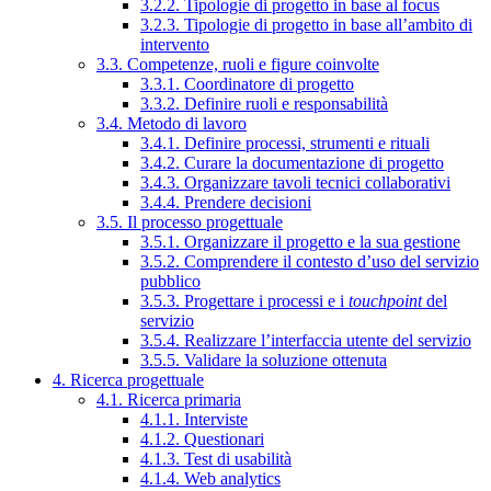
3.2.2. Tipologie di progetto in base al focus
3.2.3. Tipologie di progetto in base all’ambito di
intervento
3.3. Competenze, ruoli e figure coinvolte
3.3.1. Coordinatore di progetto
3.3.2. Definire ruoli e responsabilità
3.4. Metodo di lavoro
3.4.1. Definire processi, strumenti e rituali
3.4.2. Curare la documentazione di progetto
3.4.3. Organizzare tavoli tecnici collaborativi
3.4.4. Prendere decisioni
3.5. Il processo progettuale
3.5.1. Organizzare il progetto e la sua gestione
3.5.2. Comprendere il contesto d’uso del servizio
pubblico
3.5.3. Progettare i processi e i
touchpoint
del
servizio
3.5.4. Realizzare l’interfaccia utente del servizio
3.5.5. Validare la soluzione ottenuta
4. Ricerca progettuale
4.1. Ricerca primaria
4.1.1. Interviste
4.1.2. Questionari
4.1.3. Test di usabilità
4.1.4. Web analytics