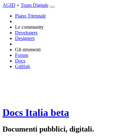
AGID
+
Team Digitale
Piano Triennale
Le community
Developers
Designers
Gli strumenti
Forum
Docs
GitHub
Docs Italia
beta
Documenti pubblici, digitali.