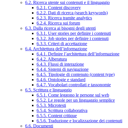
6.2. Ricerca utente sui contenuti e il linguaggio
6.2.1. Content discovery
6.2.2. Dati di ricerca (search keywords)
6.2.3. Ricerca tramite analytics
6.2.4. Ricerca sui forum
6.3. Dalla ricerca ai bisogni degli utenti
6.3.1. User stories per definire i contenuti
6.3.2. Job stories per definire i contenuti
6.3.3. Criteri di accettazione
6.4. Architettura dell’informazione
6.4.1. Definire l’architettura dell’informazione
6.4.2. Alberatura
6.4.3. Flussi di interazione
6.4.4. Sistemi di navigazione
6.4.5. Tipologie di contenuto (content type)
6.4.6. Ontologie e standard
6.4.7. Vocabolari controllati e tassonomie
6.5. Scrittura e linguaggio
6.5.1. Come leggono le persone sul web
6.5.2. Le regole per un linguaggio semplice
6.5.3. Microtesti
6.5.4. Scrittura collaborativa
6.5.5. Content critique
6.5.6. Traduzione e localizzazione dei contenuti
6.6. Documenti