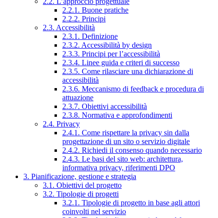
2.2. L’approccio progettuale
2.2.1. Buone pratiche
2.2.2. Principi
2.3. Accessibilità
2.3.1. Definizione
2.3.2. Accessibilità by design
2.3.3. Principi per l’accessibilità
2.3.4. Linee guida e criteri di successo
2.3.5. Come rilasciare una dichiarazione di
accessibilità
2.3.6. Meccanismo di feedback e procedura di
attuazione
2.3.7. Obiettivi accessibilità
2.3.8. Normativa e approfondimenti
2.4. Privacy
2.4.1. Come rispettare la privacy sin dalla
progettazione di un sito o servizio digitale
2.4.2. Richiedi il consenso quando necessario
2.4.3. Le basi del sito web: architettura,
informativa privacy, riferimenti DPO
3. Pianificazione, gestione e strategia
3.1. Obiettivi del progetto
3.2. Tipologie di progetti
3.2.1. Tipologie di progetto in base agli attori
coinvolti nel servizio