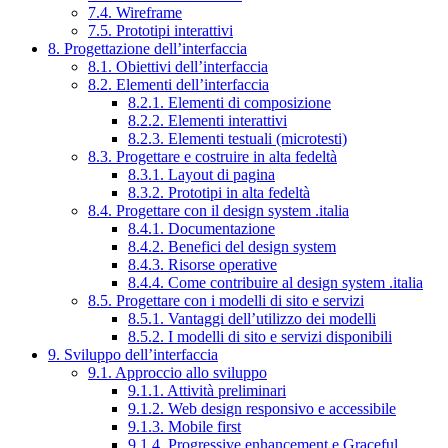
7.4. Wireframe
7.5. Prototipi interattivi
8. Progettazione dell’interfaccia
8.1. Obiettivi dell’interfaccia
8.2. Elementi dell’interfaccia
8.2.1. Elementi di composizione
8.2.2. Elementi interattivi
8.2.3. Elementi testuali (microtesti)
8.3. Progettare e costruire in alta fedeltà
8.3.1. Layout di pagina
8.3.2. Prototipi in alta fedeltà
8.4. Progettare con il design system .italia
8.4.1. Documentazione
8.4.2. Benefici del design system
8.4.3. Risorse operative
8.4.4. Come contribuire al design system .italia
8.5. Progettare con i modelli di sito e servizi
8.5.1. Vantaggi dell’utilizzo dei modelli
8.5.2. I modelli di sito e servizi disponibili
9. Sviluppo dell’interfaccia
9.1. Approccio allo sviluppo
9.1.1. Attività preliminari
9.1.2. Web design responsivo e accessibile
9.1.3. Mobile first
9.1.4. Progressive enhancement e Graceful