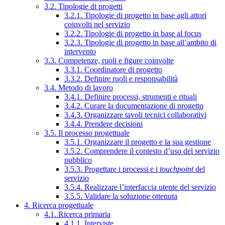
3.2. Tipologie di progetti
3.2.1. Tipologie di progetto in base agli attori
coinvolti nel servizio
3.2.2. Tipologie di progetto in base al focus
3.2.3. Tipologie di progetto in base all’ambito di
intervento
3.3. Competenze, ruoli e figure coinvolte
3.3.1. Coordinatore di progetto
3.3.2. Definire ruoli e responsabilità
3.4. Metodo di lavoro
3.4.1. Definire processi, strumenti e rituali
3.4.2. Curare la documentazione di progetto
3.4.3. Organizzare tavoli tecnici collaborativi
3.4.4. Prendere decisioni
3.5. Il processo progettuale
3.5.1. Organizzare il progetto e la sua gestione
3.5.2. Comprendere il contesto d’uso del servizio
pubblico
3.5.3. Progettare i processi e i
touchpoint
del
servizio
3.5.4. Realizzare l’interfaccia utente del servizio
3.5.5. Validare la soluzione ottenuta
4. Ricerca progettuale
4.1. Ricerca primaria
4.1.1. Interviste