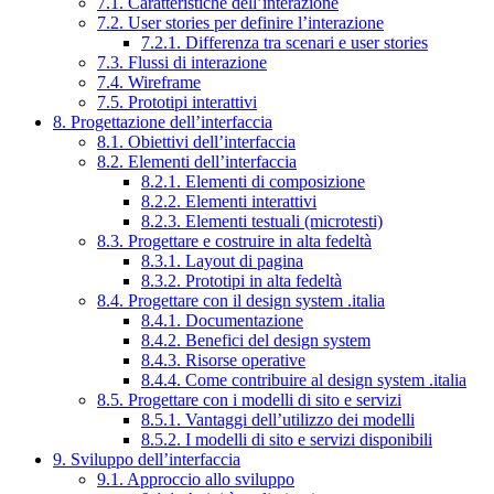
7.1. Caratteristiche dell’interazione
7.2. User stories per definire l’interazione
7.2.1. Differenza tra scenari e user stories
7.3. Flussi di interazione
7.4. Wireframe
7.5. Prototipi interattivi
8. Progettazione dell’interfaccia
8.1. Obiettivi dell’interfaccia
8.2. Elementi dell’interfaccia
8.2.1. Elementi di composizione
8.2.2. Elementi interattivi
8.2.3. Elementi testuali (microtesti)
8.3. Progettare e costruire in alta fedeltà
8.3.1. Layout di pagina
8.3.2. Prototipi in alta fedeltà
8.4. Progettare con il design system .italia
8.4.1. Documentazione
8.4.2. Benefici del design system
8.4.3. Risorse operative
8.4.4. Come contribuire al design system .italia
8.5. Progettare con i modelli di sito e servizi
8.5.1. Vantaggi dell’utilizzo dei modelli
8.5.2. I modelli di sito e servizi disponibili
9. Sviluppo dell’interfaccia
9.1. Approccio allo sviluppo