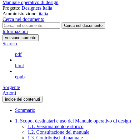
Manuale operativo di design
Progetto:
Designers Italia
Amministrazione:
italia
Cerca nel documento
Cerca nel documento
Informazioni
versione-corrente
Scarica
pdf
html
epub
Sorgente
Azioni
indice dei contenuti
Sommario
1. Scopo, destinatari e uso del Manuale operativo di design
1.1. Versionamento e storico
1.2. Consultazione del manuale
1.3. Contribuisci al manuale