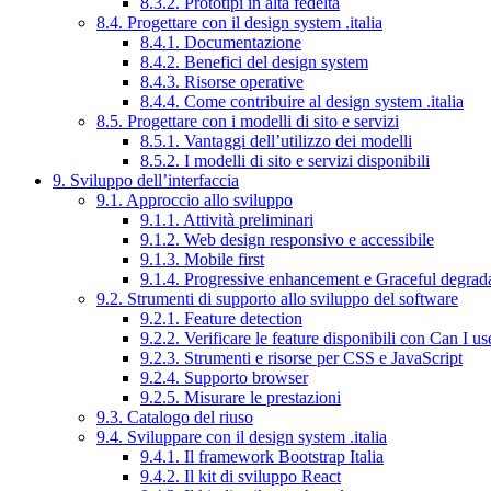
8.3.2. Prototipi in alta fedeltà
8.4. Progettare con il design system .italia
8.4.1. Documentazione
8.4.2. Benefici del design system
8.4.3. Risorse operative
8.4.4. Come contribuire al design system .italia
8.5. Progettare con i modelli di sito e servizi
8.5.1. Vantaggi dell’utilizzo dei modelli
8.5.2. I modelli di sito e servizi disponibili
9. Sviluppo dell’interfaccia
9.1. Approccio allo sviluppo
9.1.1. Attività preliminari
9.1.2. Web design responsivo e accessibile
9.1.3. Mobile first
9.1.4. Progressive enhancement e Graceful degrad
9.2. Strumenti di supporto allo sviluppo del software
9.2.1. Feature detection
9.2.2. Verificare le feature disponibili con Can I us
9.2.3. Strumenti e risorse per CSS e JavaScript
9.2.4. Supporto browser
9.2.5. Misurare le prestazioni
9.3. Catalogo del riuso
9.4. Sviluppare con il design system .italia
9.4.1. Il framework Bootstrap Italia
9.4.2. Il kit di sviluppo React