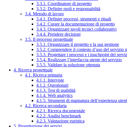
3.3.1. Coordinatore di progetto
3.3.2. Definire ruoli e responsabilità
3.4. Metodo di lavoro
3.4.1. Definire processi, strumenti e rituali
3.4.2. Curare la documentazione di progetto
3.4.3. Organizzare tavoli tecnici collaborativi
3.4.4. Prendere decisioni
3.5. Il processo progettuale
3.5.1. Organizzare il progetto e la sua gestione
3.5.2. Comprendere il contesto d’uso del servizio 
3.5.3. Progettare i processi e i
touchpoint
del servi
3.5.4. Realizzare l’interfaccia utente del servizio
3.5.5. Validare la soluzione ottenuta
4. Ricerca progettuale
4.1. Ricerca primaria
4.1.1. Interviste
4.1.2. Questionari
4.1.3. Test di usabilità
4.1.4. Web analytics
4.1.5. Strumenti di mappatura dell’esperienza uten
4.2. Ricerca secondaria
4.2.1. Ricerca documentale
4.2.2. Analisi benchmark
4.2.3. Valutazione euristica
5. Progettazione dei servizi