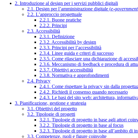
2. Introduzione al design per i servizi pubblici digitali
2.1. Design per l’amministrazione digitale (
e-government
2.2. L’approccio progettuale
2.2.1. Buone pratiche
2.2.2. Principi
2.3. Accessibilità
2.3.1. Definizione
2.3.2. Accessibilità by design
2.3.3. Principi per l’accessibilità
2.3.4. Linee guida e criteri di successo
2.3.5. Come rilasciare una dichiarazione di accessib
2.3.6. Meccanismo di feedback e procedura di attu
2.3.7. Obiettivi accessibilità
2.3.8. Normativa e approfondimenti
2.4. Privacy
2.4.1. Come rispettare la privacy sin dalla progettaz
2.4.2. Richiedi il consenso quando necessario
2.4.3. Le basi del sito web: architettura, informati
3. Pianificazione, gestione e strategia
3.1. Obiettivi del progetto
3.2. Tipologie di progetti
3.2.1. Tipologie di progetto in base agli attori coinv
3.2.2. Tipologie di progetto in base al focus
3.2.3. Tipologie di progetto in base all’ambito di i
3.3. Competenze, ruoli e figure coinvolte