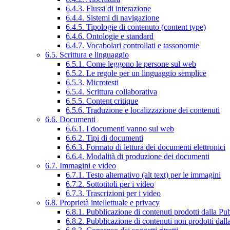
6.4.3. Flussi di interazione
6.4.4. Sistemi di navigazione
6.4.5. Tipologie di contenuto (content type)
6.4.6. Ontologie e standard
6.4.7. Vocabolari controllati e tassonomie
6.5. Scrittura e linguaggio
6.5.1. Come leggono le persone sul web
6.5.2. Le regole per un linguaggio semplice
6.5.3. Microtesti
6.5.4. Scrittura collaborativa
6.5.5. Content critique
6.5.6. Traduzione e localizzazione dei contenuti
6.6. Documenti
6.6.1. I documenti vanno sul web
6.6.2. Tipi di documenti
6.6.3. Formato di lettura dei documenti elettronici
6.6.4. Modalità di produzione dei documenti
6.7. Immagini e video
6.7.1. Testo alternativo (alt text) per le immagini
6.7.2. Sottotitoli per i video
6.7.3. Trascrizioni per i video
6.8. Proprietà intellettuale e privacy
6.8.1. Pubblicazione di contenuti prodotti dalla P
6.8.2. Pubblicazione di contenuti non prodotti dal