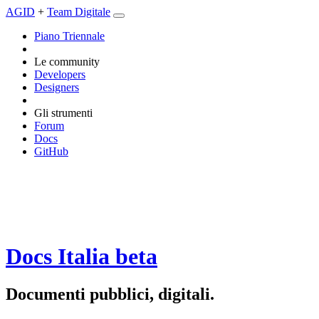
AGID
+
Team Digitale
Piano Triennale
Le community
Developers
Designers
Gli strumenti
Forum
Docs
GitHub
Docs Italia
beta
Documenti pubblici, digitali.