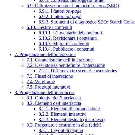
6.8.3. Consenso dei soggetti ritratti
6.9. Ottimizzazione per i motori di ricerca (SEO)
6.9.1. I fattori
on-page
6.9.2. I fattori
off-page
6.9.3. Strumenti di diagnostica SEO: Search Cons
6.10. Gestire i contenuti
6.10.1. L’inventario dei contenuti
6.10.2. Revisionare i contenuti
6.10.3. Migrare i contenuti
6.10.4. Pubblicare i contenuti
7. Progettazione dell’interazione
7.1. Caratteristiche dell’interazione
7.2. User stories per definire l’interazione
7.2.1. Differenza tra scenari e user stories
7.3. Flussi di interazione
7.4. Wireframe
7.5. Prototipi interattivi
8. Progettazione dell’interfaccia
8.1. Obiettivi dell’interfaccia
8.2. Elementi dell’interfaccia
8.2.1. Elementi di composizione
8.2.2. Elementi interattivi
8.2.3. Elementi testuali (microtesti)
8.3. Progettare e costruire in alta fedeltà
8.3.1. Layout di pagina