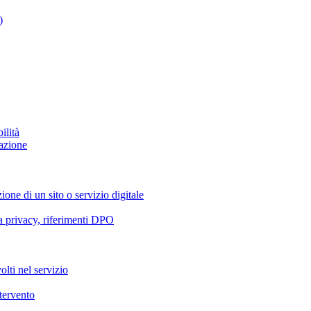
)
ilità
azione
ione di un sito o servizio digitale
va privacy, riferimenti DPO
olti nel servizio
ntervento