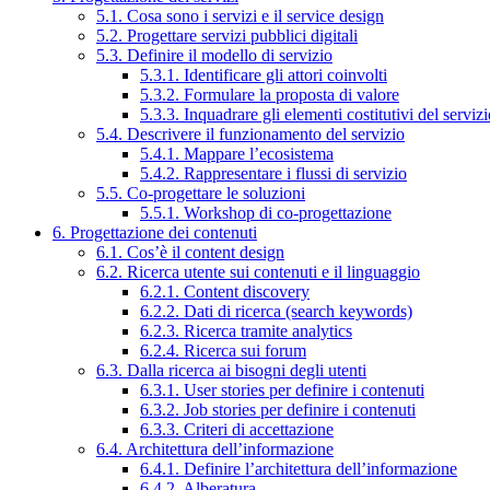
5.1. Cosa sono i servizi e il service design
5.2. Progettare servizi pubblici digitali
5.3. Definire il modello di servizio
5.3.1. Identificare gli attori coinvolti
5.3.2. Formulare la proposta di valore
5.3.3. Inquadrare gli elementi costitutivi del serviz
5.4. Descrivere il funzionamento del servizio
5.4.1. Mappare l’ecosistema
5.4.2. Rappresentare i flussi di servizio
5.5. Co-progettare le soluzioni
5.5.1. Workshop di co-progettazione
6. Progettazione dei contenuti
6.1. Cos’è il content design
6.2. Ricerca utente sui contenuti e il linguaggio
6.2.1. Content discovery
6.2.2. Dati di ricerca (search keywords)
6.2.3. Ricerca tramite analytics
6.2.4. Ricerca sui forum
6.3. Dalla ricerca ai bisogni degli utenti
6.3.1. User stories per definire i contenuti
6.3.2. Job stories per definire i contenuti
6.3.3. Criteri di accettazione
6.4. Architettura dell’informazione
6.4.1. Definire l’architettura dell’informazione
6.4.2. Alberatura