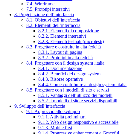
7.4. Wireframe
7.5. Prototipi interattivi
8. Progettazione dell’interfaccia
8.1. Obiettivi dell’interfaccia
8.2. Elementi dell’interfaccia
8.2.1. Elementi di composizione
8.2.2. Elementi interattivi
8.2.3. Elementi testuali (microtesti)
8.3. Progettare e costruire in alta fedeltà
8.3.1. Layout di pagina
8.3.2. Prototipi in alta fedeltà
8.4. Progettare con il design system .italia
8.4.1. Documentazione
8.4.2. Benefici del design system
8.4.3. Risorse operative
8.4.4. Come contribuire al design system .italia
8.5. Progettare con i modelli di sito e servizi
8.5.1. Vantaggi dell’utilizzo dei modelli
8.5.2. I modelli di sito e servizi disponibili
9. Sviluppo dell’interfaccia
9.1. Approccio allo sviluppo
9.1.1. Attività preliminari
9.1.2. Web design responsivo e accessibile
9.1.3. Mobile first
9.1.4. Progressive enhancement e Graceful