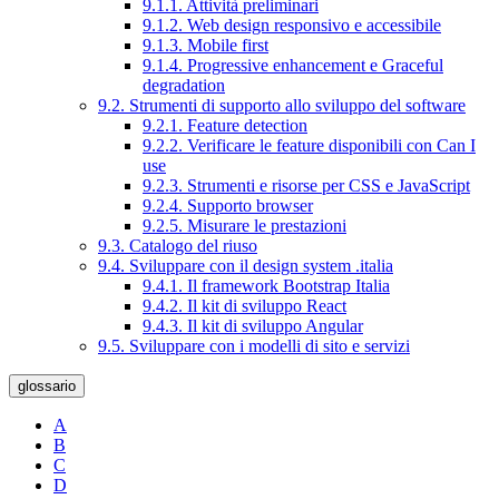
9.1.1. Attività preliminari
9.1.2. Web design responsivo e accessibile
9.1.3. Mobile first
9.1.4. Progressive enhancement e Graceful
degradation
9.2. Strumenti di supporto allo sviluppo del software
9.2.1. Feature detection
9.2.2. Verificare le feature disponibili con Can I
use
9.2.3. Strumenti e risorse per CSS e JavaScript
9.2.4. Supporto browser
9.2.5. Misurare le prestazioni
9.3. Catalogo del riuso
9.4. Sviluppare con il design system .italia
9.4.1. Il framework Bootstrap Italia
9.4.2. Il kit di sviluppo React
9.4.3. Il kit di sviluppo Angular
9.5. Sviluppare con i modelli di sito e servizi
glossario
A
B
C
D