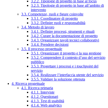
3.2.2. Tipologie di progetto in base al focus
3.2.3. Tipologie di progetto in base all’ambito di
intervento
3.3. Competenze, ruoli e figure coinvolte
3.3.1. Coordinatore di progetto
3.3.2. Definire ruoli e responsabilità
3.4. Metodo di lavoro
3.4.1. Definire processi, strumenti e rituali
3.4.2. Curare la documentazione di progetto
3.4.3. Organizzare tavoli tecnici collaborativi
3.4.4. Prendere decisioni
3.5. Il processo progettuale
3.5.1. Organizzare il progetto e la sua gestione
3.5.2. Comprendere il contesto d’uso del servizio
pubblico
3.5.3. Progettare i processi e i
touchpoint
del
servizio
3.5.4. Realizzare l’interfaccia utente del servizio
3.5.5. Validare la soluzione ottenuta
4. Ricerca progettuale
4.1. Ricerca primaria
4.1.1. Interviste
4.1.2. Questionari
4.1.3. Test di usabilità
4.1.4. Web analytics