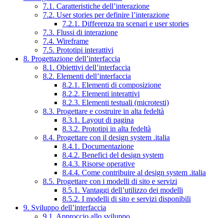
7.1. Caratteristiche dell’interazione
7.2. User stories per definire l’interazione
7.2.1. Differenza tra scenari e user stories
7.3. Flussi di interazione
7.4. Wireframe
7.5. Prototipi interattivi
8. Progettazione dell’interfaccia
8.1. Obiettivi dell’interfaccia
8.2. Elementi dell’interfaccia
8.2.1. Elementi di composizione
8.2.2. Elementi interattivi
8.2.3. Elementi testuali (microtesti)
8.3. Progettare e costruire in alta fedeltà
8.3.1. Layout di pagina
8.3.2. Prototipi in alta fedeltà
8.4. Progettare con il design system .italia
8.4.1. Documentazione
8.4.2. Benefici del design system
8.4.3. Risorse operative
8.4.4. Come contribuire al design system .italia
8.5. Progettare con i modelli di sito e servizi
8.5.1. Vantaggi dell’utilizzo dei modelli
8.5.2. I modelli di sito e servizi disponibili
9. Sviluppo dell’interfaccia
9.1. Approccio allo sviluppo