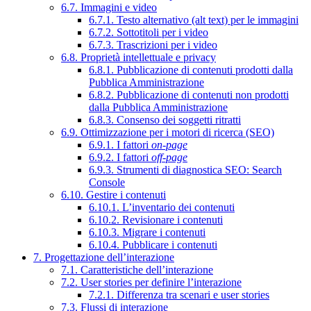
6.7. Immagini e video
6.7.1. Testo alternativo (alt text) per le immagini
6.7.2. Sottotitoli per i video
6.7.3. Trascrizioni per i video
6.8. Proprietà intellettuale e privacy
6.8.1. Pubblicazione di contenuti prodotti dalla
Pubblica Amministrazione
6.8.2. Pubblicazione di contenuti non prodotti
dalla Pubblica Amministrazione
6.8.3. Consenso dei soggetti ritratti
6.9. Ottimizzazione per i motori di ricerca (SEO)
6.9.1. I fattori
on-page
6.9.2. I fattori
off-page
6.9.3. Strumenti di diagnostica SEO: Search
Console
6.10. Gestire i contenuti
6.10.1. L’inventario dei contenuti
6.10.2. Revisionare i contenuti
6.10.3. Migrare i contenuti
6.10.4. Pubblicare i contenuti
7. Progettazione dell’interazione
7.1. Caratteristiche dell’interazione
7.2. User stories per definire l’interazione
7.2.1. Differenza tra scenari e user stories
7.3. Flussi di interazione