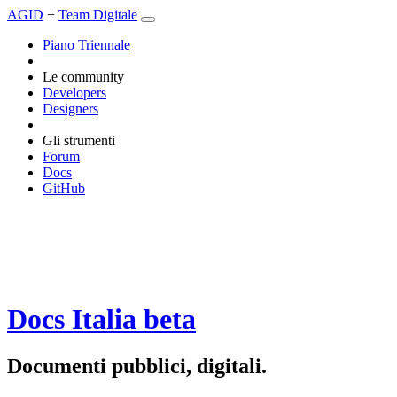
AGID
+
Team Digitale
Piano Triennale
Le community
Developers
Designers
Gli strumenti
Forum
Docs
GitHub
Docs Italia
beta
Documenti pubblici, digitali.