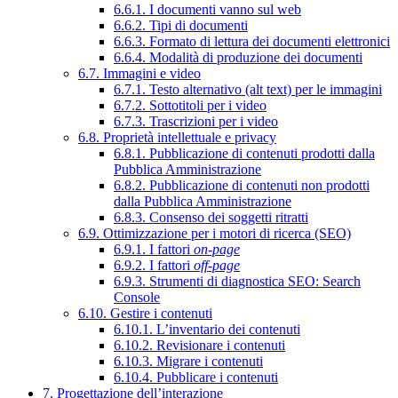
6.6.1. I documenti vanno sul web
6.6.2. Tipi di documenti
6.6.3. Formato di lettura dei documenti elettronici
6.6.4. Modalità di produzione dei documenti
6.7. Immagini e video
6.7.1. Testo alternativo (alt text) per le immagini
6.7.2. Sottotitoli per i video
6.7.3. Trascrizioni per i video
6.8. Proprietà intellettuale e privacy
6.8.1. Pubblicazione di contenuti prodotti dalla
Pubblica Amministrazione
6.8.2. Pubblicazione di contenuti non prodotti
dalla Pubblica Amministrazione
6.8.3. Consenso dei soggetti ritratti
6.9. Ottimizzazione per i motori di ricerca (SEO)
6.9.1. I fattori
on-page
6.9.2. I fattori
off-page
6.9.3. Strumenti di diagnostica SEO: Search
Console
6.10. Gestire i contenuti
6.10.1. L’inventario dei contenuti
6.10.2. Revisionare i contenuti
6.10.3. Migrare i contenuti
6.10.4. Pubblicare i contenuti
7. Progettazione dell’interazione