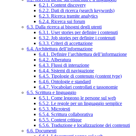
6.2.1. Content discovery
6.2.2. Dati di ricerca (search keywords)
6.2.3. Ricerca tramite analytics
6.2.4. Ricerca sui forum
6.3. Dalla ricerca ai bisogni degli utenti
6.3.1. User stories per definire i contenuti
6.3.2. Job stories per definire i contenuti
6.3.3. Criteri di accettazione
6.4. Architettura dell’informazione
6.4.1. Definire l’architettura dell’informazione
6.4.2. Alberatura
6.4.3. Flussi di interazione
6.4.4. Sistemi di navigazione
6.4.5. Tipologie di contenuto (content type)
6.4.6. Ontologie e standard
6.4.7. Vocabolari controllati e tassonomie
6.5. Scrittura e linguaggio
6.5.1. Come leggono le persone sul web
6.5.2. Le regole per un linguaggio semplice
6.5.3. Microtesti
6.5.4. Scrittura collaborativa
6.5.5. Content critique
6.5.6. Traduzione e localizzazione dei contenuti
6.6. Documenti