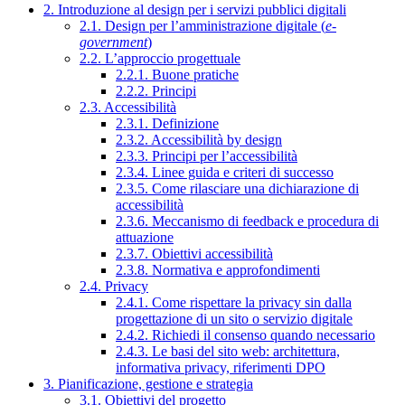
2. Introduzione al design per i servizi pubblici digitali
2.1. Design per l’amministrazione digitale (
e-
government
)
2.2. L’approccio progettuale
2.2.1. Buone pratiche
2.2.2. Principi
2.3. Accessibilità
2.3.1. Definizione
2.3.2. Accessibilità by design
2.3.3. Principi per l’accessibilità
2.3.4. Linee guida e criteri di successo
2.3.5. Come rilasciare una dichiarazione di
accessibilità
2.3.6. Meccanismo di feedback e procedura di
attuazione
2.3.7. Obiettivi accessibilità
2.3.8. Normativa e approfondimenti
2.4. Privacy
2.4.1. Come rispettare la privacy sin dalla
progettazione di un sito o servizio digitale
2.4.2. Richiedi il consenso quando necessario
2.4.3. Le basi del sito web: architettura,
informativa privacy, riferimenti DPO
3. Pianificazione, gestione e strategia
3.1. Obiettivi del progetto