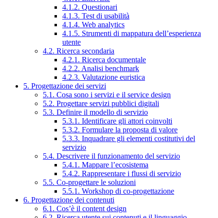
4.1.2. Questionari
4.1.3. Test di usabilità
4.1.4. Web analytics
4.1.5. Strumenti di mappatura dell’esperienza
utente
4.2. Ricerca secondaria
4.2.1. Ricerca documentale
4.2.2. Analisi benchmark
4.2.3. Valutazione euristica
5. Progettazione dei servizi
5.1. Cosa sono i servizi e il service design
5.2. Progettare servizi pubblici digitali
5.3. Definire il modello di servizio
5.3.1. Identificare gli attori coinvolti
5.3.2. Formulare la proposta di valore
5.3.3. Inquadrare gli elementi costitutivi del
servizio
5.4. Descrivere il funzionamento del servizio
5.4.1. Mappare l’ecosistema
5.4.2. Rappresentare i flussi di servizio
5.5. Co-progettare le soluzioni
5.5.1. Workshop di co-progettazione
6. Progettazione dei contenuti
6.1. Cos’è il content design
6.2. Ricerca utente sui contenuti e il linguaggio