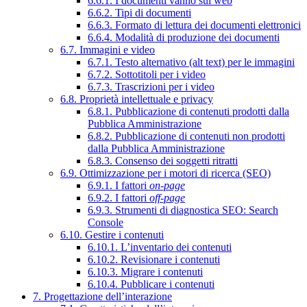
6.6.1. I documenti vanno sul web
6.6.2. Tipi di documenti
6.6.3. Formato di lettura dei documenti elettronici
6.6.4. Modalità di produzione dei documenti
6.7. Immagini e video
6.7.1. Testo alternativo (alt text) per le immagini
6.7.2. Sottotitoli per i video
6.7.3. Trascrizioni per i video
6.8. Proprietà intellettuale e privacy
6.8.1. Pubblicazione di contenuti prodotti dalla
Pubblica Amministrazione
6.8.2. Pubblicazione di contenuti non prodotti
dalla Pubblica Amministrazione
6.8.3. Consenso dei soggetti ritratti
6.9. Ottimizzazione per i motori di ricerca (SEO)
6.9.1. I fattori
on-page
6.9.2. I fattori
off-page
6.9.3. Strumenti di diagnostica SEO: Search
Console
6.10. Gestire i contenuti
6.10.1. L’inventario dei contenuti
6.10.2. Revisionare i contenuti
6.10.3. Migrare i contenuti
6.10.4. Pubblicare i contenuti
7. Progettazione dell’interazione