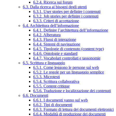
6.2.4. Ricerca sui forum
6.3. Dalla ricerca ai bisogni degli utenti
6.3.1. User stories per definire i contenuti
6.3.2. Job stories per definire i contenuti
6.3.3. Criteri di accettazione
6.4. Architettura dell’informazione
6.4.1. Definire l’architettura dell’informazione
6.4.2. Alberatura
6.4.3. Flussi di interazione
6.4.4. Sistemi di navigazione
6.4.5. Tipologie di contenuto (content type)
6.4.6. Ontologie e standard
6.4.7. Vocabolari controllati e tassonomie
6.5. Scrittura e linguaggio
6.5.1. Come leggono le persone sul web
6.5.2. Le regole per un linguaggio semplice
6.5.3. Microtesti
6.5.4. Scrittura collaborativa
6.5.5. Content critique
6.5.6. Traduzione e localizzazione dei contenuti
6.6. Documenti
6.6.1. I documenti vanno sul web
6.6.2. Tipi di documenti
6.6.3. Formato di lettura dei documenti elettronici
6.6.4. Modalità di produzione dei documenti