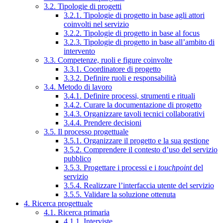
3.2. Tipologie di progetti
3.2.1. Tipologie di progetto in base agli attori
coinvolti nel servizio
3.2.2. Tipologie di progetto in base al focus
3.2.3. Tipologie di progetto in base all’ambito di
intervento
3.3. Competenze, ruoli e figure coinvolte
3.3.1. Coordinatore di progetto
3.3.2. Definire ruoli e responsabilità
3.4. Metodo di lavoro
3.4.1. Definire processi, strumenti e rituali
3.4.2. Curare la documentazione di progetto
3.4.3. Organizzare tavoli tecnici collaborativi
3.4.4. Prendere decisioni
3.5. Il processo progettuale
3.5.1. Organizzare il progetto e la sua gestione
3.5.2. Comprendere il contesto d’uso del servizio
pubblico
3.5.3. Progettare i processi e i
touchpoint
del
servizio
3.5.4. Realizzare l’interfaccia utente del servizio
3.5.5. Validare la soluzione ottenuta
4. Ricerca progettuale
4.1. Ricerca primaria
4.1.1. Interviste