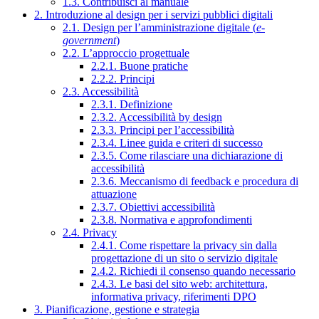
1.3. Contribuisci al manuale
2. Introduzione al design per i servizi pubblici digitali
2.1. Design per l’amministrazione digitale (
e-
government
)
2.2. L’approccio progettuale
2.2.1. Buone pratiche
2.2.2. Principi
2.3. Accessibilità
2.3.1. Definizione
2.3.2. Accessibilità by design
2.3.3. Principi per l’accessibilità
2.3.4. Linee guida e criteri di successo
2.3.5. Come rilasciare una dichiarazione di
accessibilità
2.3.6. Meccanismo di feedback e procedura di
attuazione
2.3.7. Obiettivi accessibilità
2.3.8. Normativa e approfondimenti
2.4. Privacy
2.4.1. Come rispettare la privacy sin dalla
progettazione di un sito o servizio digitale
2.4.2. Richiedi il consenso quando necessario
2.4.3. Le basi del sito web: architettura,
informativa privacy, riferimenti DPO
3. Pianificazione, gestione e strategia