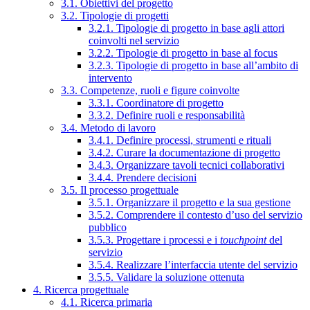
3.1. Obiettivi del progetto
3.2. Tipologie di progetti
3.2.1. Tipologie di progetto in base agli attori
coinvolti nel servizio
3.2.2. Tipologie di progetto in base al focus
3.2.3. Tipologie di progetto in base all’ambito di
intervento
3.3. Competenze, ruoli e figure coinvolte
3.3.1. Coordinatore di progetto
3.3.2. Definire ruoli e responsabilità
3.4. Metodo di lavoro
3.4.1. Definire processi, strumenti e rituali
3.4.2. Curare la documentazione di progetto
3.4.3. Organizzare tavoli tecnici collaborativi
3.4.4. Prendere decisioni
3.5. Il processo progettuale
3.5.1. Organizzare il progetto e la sua gestione
3.5.2. Comprendere il contesto d’uso del servizio
pubblico
3.5.3. Progettare i processi e i
touchpoint
del
servizio
3.5.4. Realizzare l’interfaccia utente del servizio
3.5.5. Validare la soluzione ottenuta
4. Ricerca progettuale
4.1. Ricerca primaria