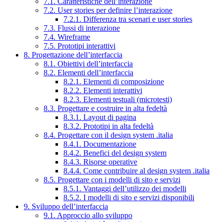
7.1. Caratteristiche dell’interazione
7.2. User stories per definire l’interazione
7.2.1. Differenza tra scenari e user stories
7.3. Flussi di interazione
7.4. Wireframe
7.5. Prototipi interattivi
8. Progettazione dell’interfaccia
8.1. Obiettivi dell’interfaccia
8.2. Elementi dell’interfaccia
8.2.1. Elementi di composizione
8.2.2. Elementi interattivi
8.2.3. Elementi testuali (microtesti)
8.3. Progettare e costruire in alta fedeltà
8.3.1. Layout di pagina
8.3.2. Prototipi in alta fedeltà
8.4. Progettare con il design system .italia
8.4.1. Documentazione
8.4.2. Benefici del design system
8.4.3. Risorse operative
8.4.4. Come contribuire al design system .italia
8.5. Progettare con i modelli di sito e servizi
8.5.1. Vantaggi dell’utilizzo dei modelli
8.5.2. I modelli di sito e servizi disponibili
9. Sviluppo dell’interfaccia
9.1. Approccio allo sviluppo