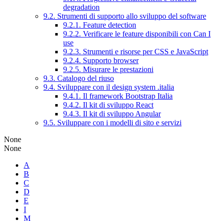
degradation
9.2. Strumenti di supporto allo sviluppo del software
9.2.1. Feature detection
9.2.2. Verificare le feature disponibili con Can I
use
9.2.3. Strumenti e risorse per CSS e JavaScript
9.2.4. Supporto browser
9.2.5. Misurare le prestazioni
9.3. Catalogo del riuso
9.4. Sviluppare con il design system .italia
9.4.1. Il framework Bootstrap Italia
9.4.2. Il kit di sviluppo React
9.4.3. Il kit di sviluppo Angular
9.5. Sviluppare con i modelli di sito e servizi
None
None
A
B
C
D
E
I
M