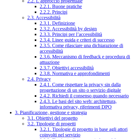
2.2. L’approccio progettuale
2.2.1. Buone pratiche
2.2.2. Principi
2.3. Accessibilità
2.3.1. Definizione
2.3.2. Accessibilità by design
2.3.3. Principi per l’accessibilità
2.3.4. Linee guida e criteri di successo
2.3.5. Come rilasciare una dichiarazione di
accessibilità
2.3.6. Meccanismo di feedback e procedura di
attuazione
2.3.7. Obiettivi accessibilità
2.3.8. Normativa e approfondimenti
2.4. Privacy
2.4.1. Come rispettare la privacy sin dalla
progettazione di un sito o servizio digitale
2.4.2. Richiedi il consenso quando necessario
2.4.3. Le basi del sito web: architettura,
informativa privacy, riferimenti DPO
3. Pianificazione, gestione e strategia
3.1. Obiettivi del progetto
3.2. Tipologie di progetti
3.2.1. Tipologie di progetto in base agli attori
coinvolti nel servizio