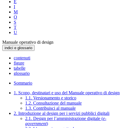
E
I
M
O
S
T
U
Manuale operativo di design
indici e glossario
contenuti
figure
tabelle
glossario
Sommario
1. Scopo, destinatari e uso del Manuale operativo di design
1.1. Versionamento e storico
1.2. Consultazione del manuale
1.3. Contribuisci al manuale
2. Introduzione al design per i servizi pubblici digitali
2.1. Design per l’amministrazione digitale (
e-
government
)