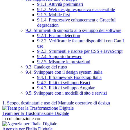
9.1.1. Attività preliminari
9.1.2. Web design responsivo e accessibile
9.1.3. Mobile first
9.1.4. Progressive enhancement e Graceful
degradation
9.2. Strumenti di supporto allo sviluppo del software
9.2.1. Feature detection
9.2.2. Verificare le feature disponibili con Can I
use
9.2.3. Strumenti e risorse per CSS e JavaScript
9.2.4. Supporto browser
9.2.5. Misurare le prestazioni
9.3. Catalogo del riuso
9.4. Sviluppare con il design system .italia
9.4.1. Il framework Bootstrap Italia
9.4.2. Il kit di sviluppo React
9.4.3. Il kit di sviluppo Angular
9.5. Sviluppare con i modelli di sito e servizi
1. Scopo, destinatari e uso del Manuale operativo di design
Team per la Trasformazione Digitale
in collaborazione con
Agenzia per l'Italia Digitale