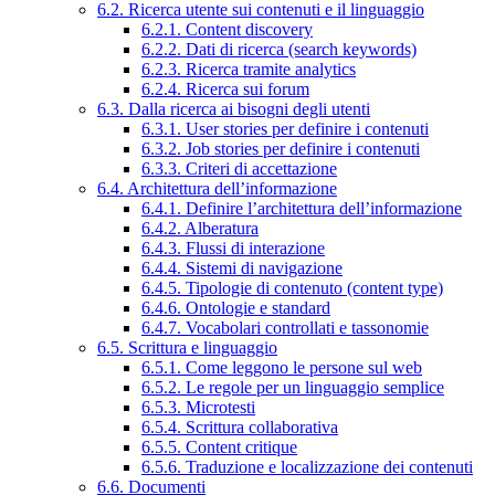
6.2. Ricerca utente sui contenuti e il linguaggio
6.2.1. Content discovery
6.2.2. Dati di ricerca (search keywords)
6.2.3. Ricerca tramite analytics
6.2.4. Ricerca sui forum
6.3. Dalla ricerca ai bisogni degli utenti
6.3.1. User stories per definire i contenuti
6.3.2. Job stories per definire i contenuti
6.3.3. Criteri di accettazione
6.4. Architettura dell’informazione
6.4.1. Definire l’architettura dell’informazione
6.4.2. Alberatura
6.4.3. Flussi di interazione
6.4.4. Sistemi di navigazione
6.4.5. Tipologie di contenuto (content type)
6.4.6. Ontologie e standard
6.4.7. Vocabolari controllati e tassonomie
6.5. Scrittura e linguaggio
6.5.1. Come leggono le persone sul web
6.5.2. Le regole per un linguaggio semplice
6.5.3. Microtesti
6.5.4. Scrittura collaborativa
6.5.5. Content critique
6.5.6. Traduzione e localizzazione dei contenuti
6.6. Documenti