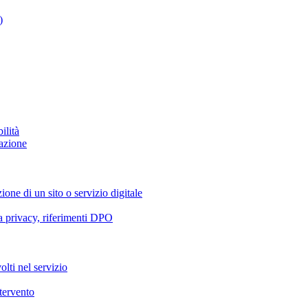
)
ilità
azione
ione di un sito o servizio digitale
va privacy, riferimenti DPO
olti nel servizio
ntervento