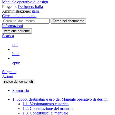
Manuale operativo di design
Progetto:
Designers Italia
Amministrazione:
italia
Cerca nel documento
Cerca nel documento
Informazioni
versione-corrente
Scarica
pdf
html
epub
Sorgente
Azioni
indice dei contenuti
Sommario
1. Scopo, destinatari e uso del Manuale operativo di design
1.1. Versionamento e storico
1.2. Consultazione del manuale
1.3. Contribuisci al manuale