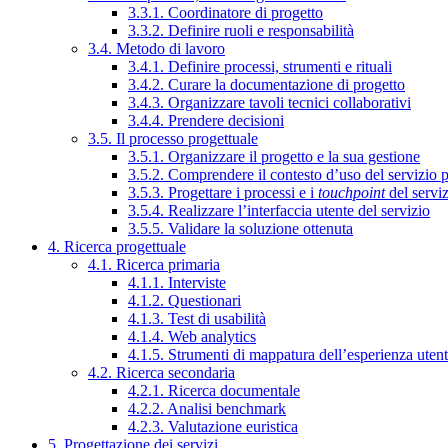
3.3.1. Coordinatore di progetto
3.3.2. Definire ruoli e responsabilità
3.4. Metodo di lavoro
3.4.1. Definire processi, strumenti e rituali
3.4.2. Curare la documentazione di progetto
3.4.3. Organizzare tavoli tecnici collaborativi
3.4.4. Prendere decisioni
3.5. Il processo progettuale
3.5.1. Organizzare il progetto e la sua gestione
3.5.2. Comprendere il contesto d’uso del servizio 
3.5.3. Progettare i processi e i
touchpoint
del servi
3.5.4. Realizzare l’interfaccia utente del servizio
3.5.5. Validare la soluzione ottenuta
4. Ricerca progettuale
4.1. Ricerca primaria
4.1.1. Interviste
4.1.2. Questionari
4.1.3. Test di usabilità
4.1.4. Web analytics
4.1.5. Strumenti di mappatura dell’esperienza uten
4.2. Ricerca secondaria
4.2.1. Ricerca documentale
4.2.2. Analisi benchmark
4.2.3. Valutazione euristica
5. Progettazione dei servizi