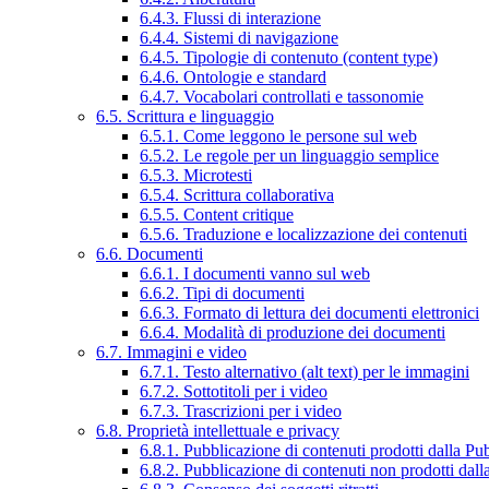
6.4.3. Flussi di interazione
6.4.4. Sistemi di navigazione
6.4.5. Tipologie di contenuto (content type)
6.4.6. Ontologie e standard
6.4.7. Vocabolari controllati e tassonomie
6.5. Scrittura e linguaggio
6.5.1. Come leggono le persone sul web
6.5.2. Le regole per un linguaggio semplice
6.5.3. Microtesti
6.5.4. Scrittura collaborativa
6.5.5. Content critique
6.5.6. Traduzione e localizzazione dei contenuti
6.6. Documenti
6.6.1. I documenti vanno sul web
6.6.2. Tipi di documenti
6.6.3. Formato di lettura dei documenti elettronici
6.6.4. Modalità di produzione dei documenti
6.7. Immagini e video
6.7.1. Testo alternativo (alt text) per le immagini
6.7.2. Sottotitoli per i video
6.7.3. Trascrizioni per i video
6.8. Proprietà intellettuale e privacy
6.8.1. Pubblicazione di contenuti prodotti dalla P
6.8.2. Pubblicazione di contenuti non prodotti dal