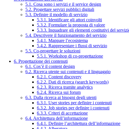
5.1. Cosa sono i servizi e il service design
5.2. Progettare servizi pubblici digitali
5.3. Definire il modello di servizio
5.3.1. Identificare gli attori coinvolti
5.3.2. Formulare la proposta di valore
5.3.3. Inquadrare gli elementi costitutivi del serviz
5.4. Descrivere il funzionamento del servizio
5.4.1. Mappare l’ecosistema
5.4.2. Rappresentare i flussi di servizio
5.5. Co-progettare le soluzioni
5.5.1. Workshop di co-progettazione
6. Progettazione dei contenuti
6.1. Cos’è il content design
6.2. Ricerca utente sui contenuti e il linguaggio
6.2.1. Content discovery
6.2.2. Dati di ricerca (search keywords)
6.2.3. Ricerca tramite analytics
6.2.4. Ricerca sui forum
6.3. Dalla ricerca ai bisogni degli utenti
6.3.1. User stories per definire i contenuti
6.3.2. Job stories per definire i contenuti
6.3.3. Criteri di accettazione
6.4. Architettura dell’informazione
6.4.1. Definire l’architettura dell’informazione
6.4.2. Alberatura