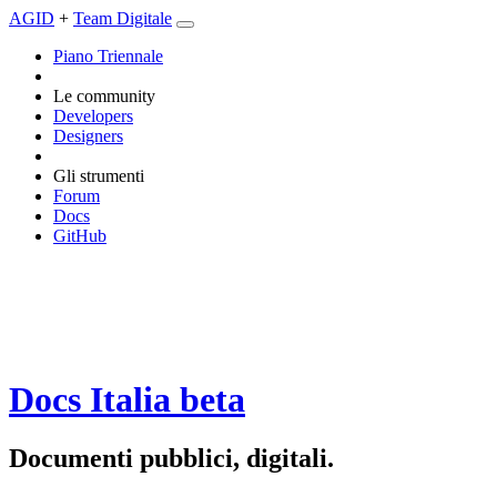
AGID
+
Team Digitale
Piano Triennale
Le community
Developers
Designers
Gli strumenti
Forum
Docs
GitHub
Docs Italia
beta
Documenti pubblici, digitali.