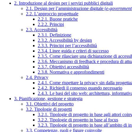
2. Introduzione al design per i servizi pubblici digitali
2.1. Design per l’amministrazione digitale (
e-government
2.2. L’approccio progettuale
2.2.1. Buone pratiche
2.2.2. Principi
2.3. Accessibilità
2.3.1. Definizione
2.3.2. Accessibilità by design
2.3.3. Principi per l’accessibilità
2.3.4. Linee guida e criteri di successo
2.3.5. Come rilasciare una dichiarazione di accessib
2.3.6. Meccanismo di feedback e procedura di attu
2.3.7. Obiettivi accessibilità
2.3.8. Normativa e approfondimenti
2.4. Privacy
2.4.1. Come rispettare la privacy sin dalla progettaz
2.4.2. Richiedi il consenso quando necessario
2.4.3. Le basi del sito web: architettura, informati
3. Pianificazione, gestione e strategia
3.1. Obiettivi del progetto
3.2. Tipologie di progetti
3.2.1. Tipologie di progetto in base agli attori coinv
3.2.2. Tipologie di progetto in base al focus
3.2.3. Tipologie di progetto in base all’ambito di i
3.3. Competenze, ruoli e figure coinvolte