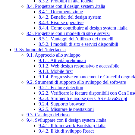
8.3.2. Prototipi in alta fedeltà
8.4. Progettare con il design system .italia
8.4.1. Documentazione
8.4.2. Benefici del design system
8.4.3. Risorse operative
8.4.4. Come contribuire al design system .italia
8.5. Progettare con i modelli di sito e servizi
8.5.1. Vantaggi dell’utilizzo dei modelli
8.5.2. I modelli di sito e servizi disponibili
9. Sviluppo dell’interfaccia
9.1. Approccio allo sviluppo
9.1.1. Attività preliminari
9.1.2. Web design responsivo e accessibile
9.1.3. Mobile first
9.1.4. Progressive enhancement e Graceful degrad
9.2. Strumenti di supporto allo sviluppo del software
9.2.1. Feature detection
9.2.2. Verificare le feature disponibili con Can I us
9.2.3. Strumenti e risorse per CSS e JavaScript
9.2.4. Supporto browser
9.2.5. Misurare le prestazioni
9.3. Catalogo del riuso
9.4. Sviluppare con il design system .italia
9.4.1. Il framework Bootstrap Italia
9.4.2. Il kit di sviluppo React