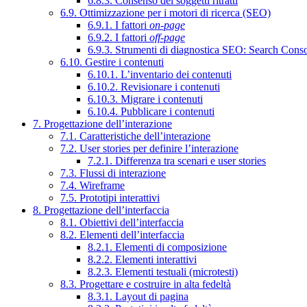
6.8.3. Consenso dei soggetti ritratti
6.9. Ottimizzazione per i motori di ricerca (SEO)
6.9.1. I fattori
on-page
6.9.2. I fattori
off-page
6.9.3. Strumenti di diagnostica SEO: Search Cons
6.10. Gestire i contenuti
6.10.1. L’inventario dei contenuti
6.10.2. Revisionare i contenuti
6.10.3. Migrare i contenuti
6.10.4. Pubblicare i contenuti
7. Progettazione dell’interazione
7.1. Caratteristiche dell’interazione
7.2. User stories per definire l’interazione
7.2.1. Differenza tra scenari e user stories
7.3. Flussi di interazione
7.4. Wireframe
7.5. Prototipi interattivi
8. Progettazione dell’interfaccia
8.1. Obiettivi dell’interfaccia
8.2. Elementi dell’interfaccia
8.2.1. Elementi di composizione
8.2.2. Elementi interattivi
8.2.3. Elementi testuali (microtesti)
8.3. Progettare e costruire in alta fedeltà
8.3.1. Layout di pagina