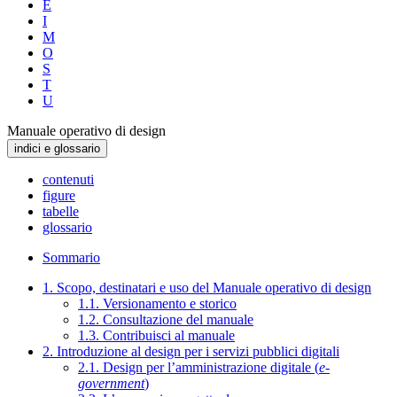
E
I
M
O
S
T
U
Manuale operativo di design
indici e glossario
contenuti
figure
tabelle
glossario
Sommario
1. Scopo, destinatari e uso del Manuale operativo di design
1.1. Versionamento e storico
1.2. Consultazione del manuale
1.3. Contribuisci al manuale
2. Introduzione al design per i servizi pubblici digitali
2.1. Design per l’amministrazione digitale (
e-
government
)