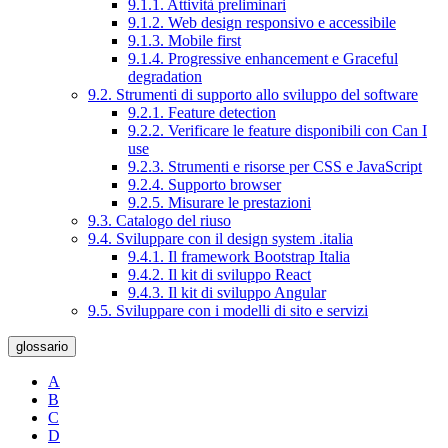
9.1.1. Attività preliminari
9.1.2. Web design responsivo e accessibile
9.1.3. Mobile first
9.1.4. Progressive enhancement e Graceful
degradation
9.2. Strumenti di supporto allo sviluppo del software
9.2.1. Feature detection
9.2.2. Verificare le feature disponibili con Can I
use
9.2.3. Strumenti e risorse per CSS e JavaScript
9.2.4. Supporto browser
9.2.5. Misurare le prestazioni
9.3. Catalogo del riuso
9.4. Sviluppare con il design system .italia
9.4.1. Il framework Bootstrap Italia
9.4.2. Il kit di sviluppo React
9.4.3. Il kit di sviluppo Angular
9.5. Sviluppare con i modelli di sito e servizi
glossario
A
B
C
D