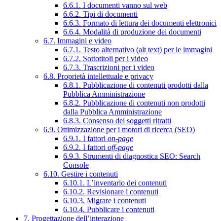
6.6.1. I documenti vanno sul web
6.6.2. Tipi di documenti
6.6.3. Formato di lettura dei documenti elettronici
6.6.4. Modalità di produzione dei documenti
6.7. Immagini e video
6.7.1. Testo alternativo (alt text) per le immagini
6.7.2. Sottotitoli per i video
6.7.3. Trascrizioni per i video
6.8. Proprietà intellettuale e privacy
6.8.1. Pubblicazione di contenuti prodotti dalla
Pubblica Amministrazione
6.8.2. Pubblicazione di contenuti non prodotti
dalla Pubblica Amministrazione
6.8.3. Consenso dei soggetti ritratti
6.9. Ottimizzazione per i motori di ricerca (SEO)
6.9.1. I fattori
on-page
6.9.2. I fattori
off-page
6.9.3. Strumenti di diagnostica SEO: Search
Console
6.10. Gestire i contenuti
6.10.1. L’inventario dei contenuti
6.10.2. Revisionare i contenuti
6.10.3. Migrare i contenuti
6.10.4. Pubblicare i contenuti
7. Progettazione dell’interazione