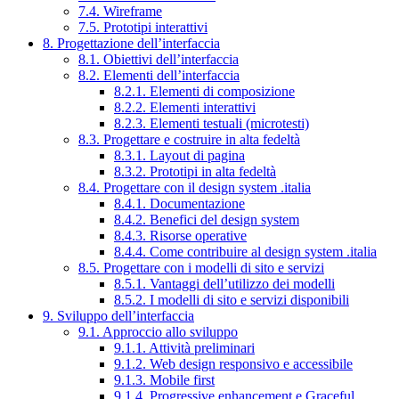
7.4. Wireframe
7.5. Prototipi interattivi
8. Progettazione dell’interfaccia
8.1. Obiettivi dell’interfaccia
8.2. Elementi dell’interfaccia
8.2.1. Elementi di composizione
8.2.2. Elementi interattivi
8.2.3. Elementi testuali (microtesti)
8.3. Progettare e costruire in alta fedeltà
8.3.1. Layout di pagina
8.3.2. Prototipi in alta fedeltà
8.4. Progettare con il design system .italia
8.4.1. Documentazione
8.4.2. Benefici del design system
8.4.3. Risorse operative
8.4.4. Come contribuire al design system .italia
8.5. Progettare con i modelli di sito e servizi
8.5.1. Vantaggi dell’utilizzo dei modelli
8.5.2. I modelli di sito e servizi disponibili
9. Sviluppo dell’interfaccia
9.1. Approccio allo sviluppo
9.1.1. Attività preliminari
9.1.2. Web design responsivo e accessibile
9.1.3. Mobile first
9.1.4. Progressive enhancement e Graceful