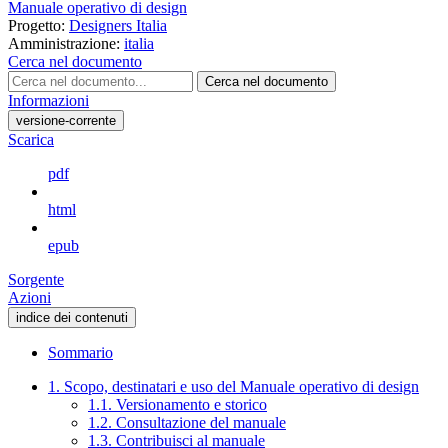
Manuale operativo di design
Progetto:
Designers Italia
Amministrazione:
italia
Cerca nel documento
Cerca nel documento
Informazioni
versione-corrente
Scarica
pdf
html
epub
Sorgente
Azioni
indice dei contenuti
Sommario
1. Scopo, destinatari e uso del Manuale operativo di design
1.1. Versionamento e storico
1.2. Consultazione del manuale
1.3. Contribuisci al manuale