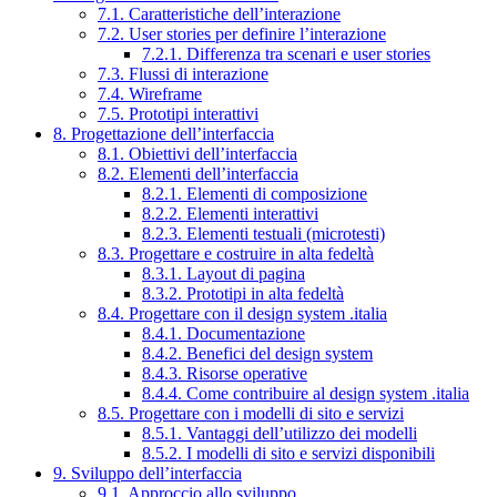
7.1. Caratteristiche dell’interazione
7.2. User stories per definire l’interazione
7.2.1. Differenza tra scenari e user stories
7.3. Flussi di interazione
7.4. Wireframe
7.5. Prototipi interattivi
8. Progettazione dell’interfaccia
8.1. Obiettivi dell’interfaccia
8.2. Elementi dell’interfaccia
8.2.1. Elementi di composizione
8.2.2. Elementi interattivi
8.2.3. Elementi testuali (microtesti)
8.3. Progettare e costruire in alta fedeltà
8.3.1. Layout di pagina
8.3.2. Prototipi in alta fedeltà
8.4. Progettare con il design system .italia
8.4.1. Documentazione
8.4.2. Benefici del design system
8.4.3. Risorse operative
8.4.4. Come contribuire al design system .italia
8.5. Progettare con i modelli di sito e servizi
8.5.1. Vantaggi dell’utilizzo dei modelli
8.5.2. I modelli di sito e servizi disponibili
9. Sviluppo dell’interfaccia
9.1. Approccio allo sviluppo