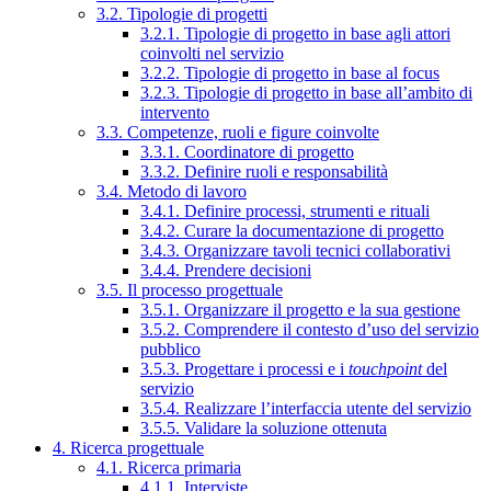
3.2. Tipologie di progetti
3.2.1. Tipologie di progetto in base agli attori
coinvolti nel servizio
3.2.2. Tipologie di progetto in base al focus
3.2.3. Tipologie di progetto in base all’ambito di
intervento
3.3. Competenze, ruoli e figure coinvolte
3.3.1. Coordinatore di progetto
3.3.2. Definire ruoli e responsabilità
3.4. Metodo di lavoro
3.4.1. Definire processi, strumenti e rituali
3.4.2. Curare la documentazione di progetto
3.4.3. Organizzare tavoli tecnici collaborativi
3.4.4. Prendere decisioni
3.5. Il processo progettuale
3.5.1. Organizzare il progetto e la sua gestione
3.5.2. Comprendere il contesto d’uso del servizio
pubblico
3.5.3. Progettare i processi e i
touchpoint
del
servizio
3.5.4. Realizzare l’interfaccia utente del servizio
3.5.5. Validare la soluzione ottenuta
4. Ricerca progettuale
4.1. Ricerca primaria
4.1.1. Interviste