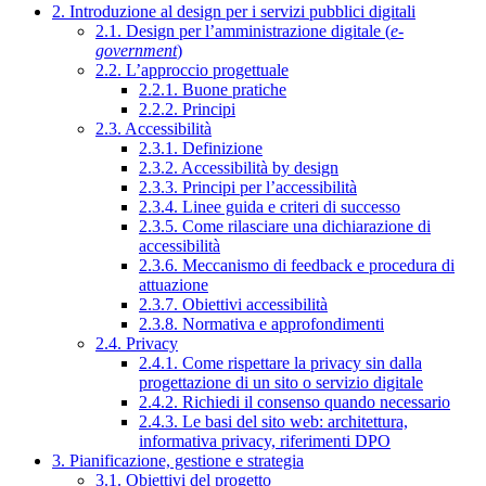
2. Introduzione al design per i servizi pubblici digitali
2.1. Design per l’amministrazione digitale (
e-
government
)
2.2. L’approccio progettuale
2.2.1. Buone pratiche
2.2.2. Principi
2.3. Accessibilità
2.3.1. Definizione
2.3.2. Accessibilità by design
2.3.3. Principi per l’accessibilità
2.3.4. Linee guida e criteri di successo
2.3.5. Come rilasciare una dichiarazione di
accessibilità
2.3.6. Meccanismo di feedback e procedura di
attuazione
2.3.7. Obiettivi accessibilità
2.3.8. Normativa e approfondimenti
2.4. Privacy
2.4.1. Come rispettare la privacy sin dalla
progettazione di un sito o servizio digitale
2.4.2. Richiedi il consenso quando necessario
2.4.3. Le basi del sito web: architettura,
informativa privacy, riferimenti DPO
3. Pianificazione, gestione e strategia
3.1. Obiettivi del progetto