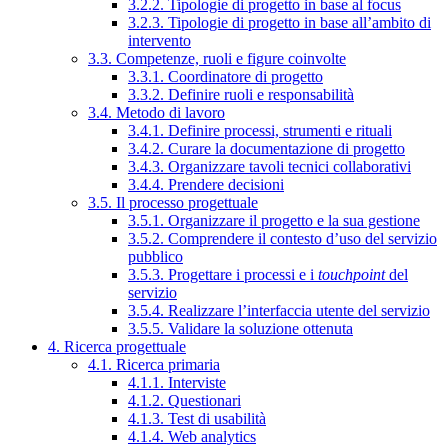
3.2.2. Tipologie di progetto in base al focus
3.2.3. Tipologie di progetto in base all’ambito di
intervento
3.3. Competenze, ruoli e figure coinvolte
3.3.1. Coordinatore di progetto
3.3.2. Definire ruoli e responsabilità
3.4. Metodo di lavoro
3.4.1. Definire processi, strumenti e rituali
3.4.2. Curare la documentazione di progetto
3.4.3. Organizzare tavoli tecnici collaborativi
3.4.4. Prendere decisioni
3.5. Il processo progettuale
3.5.1. Organizzare il progetto e la sua gestione
3.5.2. Comprendere il contesto d’uso del servizio
pubblico
3.5.3. Progettare i processi e i
touchpoint
del
servizio
3.5.4. Realizzare l’interfaccia utente del servizio
3.5.5. Validare la soluzione ottenuta
4. Ricerca progettuale
4.1. Ricerca primaria
4.1.1. Interviste
4.1.2. Questionari
4.1.3. Test di usabilità
4.1.4. Web analytics