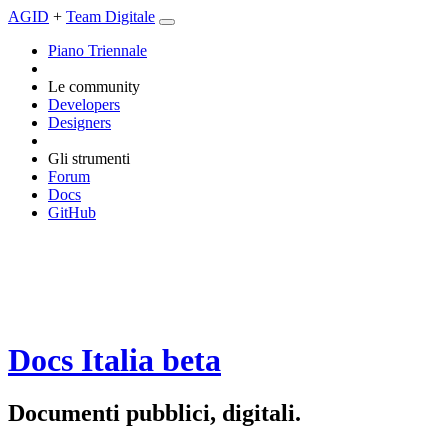
AGID
+
Team Digitale
Piano Triennale
Le community
Developers
Designers
Gli strumenti
Forum
Docs
GitHub
Docs Italia
beta
Documenti pubblici, digitali.