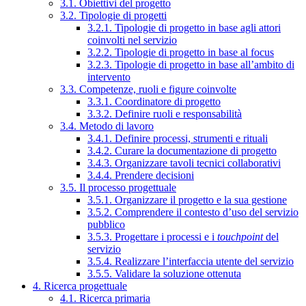
3.1. Obiettivi del progetto
3.2. Tipologie di progetti
3.2.1. Tipologie di progetto in base agli attori
coinvolti nel servizio
3.2.2. Tipologie di progetto in base al focus
3.2.3. Tipologie di progetto in base all’ambito di
intervento
3.3. Competenze, ruoli e figure coinvolte
3.3.1. Coordinatore di progetto
3.3.2. Definire ruoli e responsabilità
3.4. Metodo di lavoro
3.4.1. Definire processi, strumenti e rituali
3.4.2. Curare la documentazione di progetto
3.4.3. Organizzare tavoli tecnici collaborativi
3.4.4. Prendere decisioni
3.5. Il processo progettuale
3.5.1. Organizzare il progetto e la sua gestione
3.5.2. Comprendere il contesto d’uso del servizio
pubblico
3.5.3. Progettare i processi e i
touchpoint
del
servizio
3.5.4. Realizzare l’interfaccia utente del servizio
3.5.5. Validare la soluzione ottenuta
4. Ricerca progettuale
4.1. Ricerca primaria