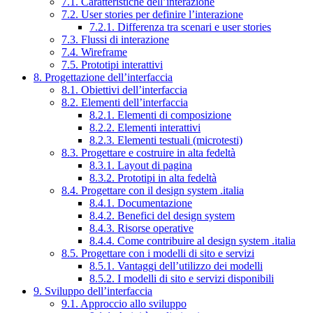
7.1. Caratteristiche dell’interazione
7.2. User stories per definire l’interazione
7.2.1. Differenza tra scenari e user stories
7.3. Flussi di interazione
7.4. Wireframe
7.5. Prototipi interattivi
8. Progettazione dell’interfaccia
8.1. Obiettivi dell’interfaccia
8.2. Elementi dell’interfaccia
8.2.1. Elementi di composizione
8.2.2. Elementi interattivi
8.2.3. Elementi testuali (microtesti)
8.3. Progettare e costruire in alta fedeltà
8.3.1. Layout di pagina
8.3.2. Prototipi in alta fedeltà
8.4. Progettare con il design system .italia
8.4.1. Documentazione
8.4.2. Benefici del design system
8.4.3. Risorse operative
8.4.4. Come contribuire al design system .italia
8.5. Progettare con i modelli di sito e servizi
8.5.1. Vantaggi dell’utilizzo dei modelli
8.5.2. I modelli di sito e servizi disponibili
9. Sviluppo dell’interfaccia
9.1. Approccio allo sviluppo