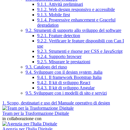
9.1.1. Attività preliminari
9.1.2. Web design responsivo e accessibile
9.1.3. Mobile first
9.1.4. Progressive enhancement e Graceful
degradation
9.2. Strumenti di supporto allo sviluppo del software
9.2.1. Feature detection
9.2.2. Verificare le feature disponibili con Can I
use
9.2.3. Strumenti e risorse per CSS e JavaScript
9.2.4. Supporto browser
9.2.5. Misurare le prestazioni
9.3. Catalogo del riuso
9.4. Sviluppare con il design system .italia
9.4.1. Il framework Bootstrap Italia
9.4.2. Il kit di sviluppo React
9.4.3. Il kit di sviluppo Angular
9.5. Sviluppare con i modelli di sito e servizi
1. Scopo, destinatari e uso del Manuale operativo di design
Team per la Trasformazione Digitale
in collaborazione con
Agenzia per l'Italia Digitale