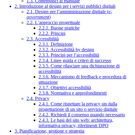
1.3. Contribuisci al manuale
2. Introduzione al design per i servizi pubblici digitali
2.1. Design per l’amministrazione digitale (
e-
government
)
2.2. L’approccio progettuale
2.2.1. Buone pratiche
2.2.2. Principi
2.3. Accessibilità
2.3.1. Definizione
2.3.2. Accessibilità by design
2.3.3. Principi per l’accessibilità
2.3.4. Linee guida e criteri di successo
2.3.5. Come rilasciare una dichiarazione di
accessibilità
2.3.6. Meccanismo di feedback e procedura di
attuazione
2.3.7. Obiettivi accessibilità
2.3.8. Normativa e approfondimenti
2.4. Privacy
2.4.1. Come rispettare la privacy sin dalla
progettazione di un sito o servizio digitale
2.4.2. Richiedi il consenso quando necessario
2.4.3. Le basi del sito web: architettura,
informativa privacy, riferimenti DPO
3. Pianificazione, gestione e strategia