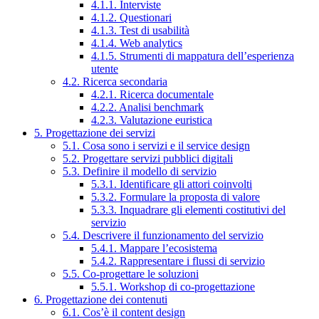
4.1.1. Interviste
4.1.2. Questionari
4.1.3. Test di usabilità
4.1.4. Web analytics
4.1.5. Strumenti di mappatura dell’esperienza
utente
4.2. Ricerca secondaria
4.2.1. Ricerca documentale
4.2.2. Analisi benchmark
4.2.3. Valutazione euristica
5. Progettazione dei servizi
5.1. Cosa sono i servizi e il service design
5.2. Progettare servizi pubblici digitali
5.3. Definire il modello di servizio
5.3.1. Identificare gli attori coinvolti
5.3.2. Formulare la proposta di valore
5.3.3. Inquadrare gli elementi costitutivi del
servizio
5.4. Descrivere il funzionamento del servizio
5.4.1. Mappare l’ecosistema
5.4.2. Rappresentare i flussi di servizio
5.5. Co-progettare le soluzioni
5.5.1. Workshop di co-progettazione
6. Progettazione dei contenuti
6.1. Cos’è il content design