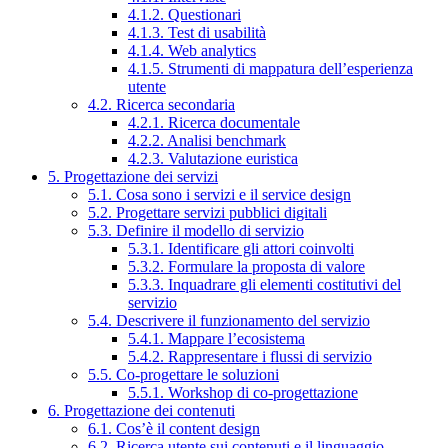
4.1.2. Questionari
4.1.3. Test di usabilità
4.1.4. Web analytics
4.1.5. Strumenti di mappatura dell’esperienza
utente
4.2. Ricerca secondaria
4.2.1. Ricerca documentale
4.2.2. Analisi benchmark
4.2.3. Valutazione euristica
5. Progettazione dei servizi
5.1. Cosa sono i servizi e il service design
5.2. Progettare servizi pubblici digitali
5.3. Definire il modello di servizio
5.3.1. Identificare gli attori coinvolti
5.3.2. Formulare la proposta di valore
5.3.3. Inquadrare gli elementi costitutivi del
servizio
5.4. Descrivere il funzionamento del servizio
5.4.1. Mappare l’ecosistema
5.4.2. Rappresentare i flussi di servizio
5.5. Co-progettare le soluzioni
5.5.1. Workshop di co-progettazione
6. Progettazione dei contenuti
6.1. Cos’è il content design
6.2. Ricerca utente sui contenuti e il linguaggio