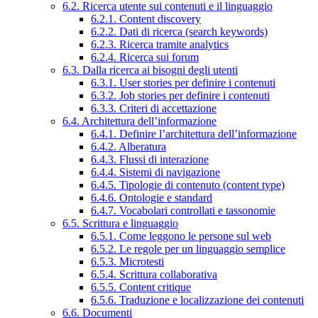
6.2. Ricerca utente sui contenuti e il linguaggio
6.2.1. Content discovery
6.2.2. Dati di ricerca (search keywords)
6.2.3. Ricerca tramite analytics
6.2.4. Ricerca sui forum
6.3. Dalla ricerca ai bisogni degli utenti
6.3.1. User stories per definire i contenuti
6.3.2. Job stories per definire i contenuti
6.3.3. Criteri di accettazione
6.4. Architettura dell’informazione
6.4.1. Definire l’architettura dell’informazione
6.4.2. Alberatura
6.4.3. Flussi di interazione
6.4.4. Sistemi di navigazione
6.4.5. Tipologie di contenuto (content type)
6.4.6. Ontologie e standard
6.4.7. Vocabolari controllati e tassonomie
6.5. Scrittura e linguaggio
6.5.1. Come leggono le persone sul web
6.5.2. Le regole per un linguaggio semplice
6.5.3. Microtesti
6.5.4. Scrittura collaborativa
6.5.5. Content critique
6.5.6. Traduzione e localizzazione dei contenuti
6.6. Documenti