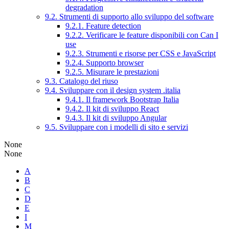
degradation
9.2. Strumenti di supporto allo sviluppo del software
9.2.1. Feature detection
9.2.2. Verificare le feature disponibili con Can I
use
9.2.3. Strumenti e risorse per CSS e JavaScript
9.2.4. Supporto browser
9.2.5. Misurare le prestazioni
9.3. Catalogo del riuso
9.4. Sviluppare con il design system .italia
9.4.1. Il framework Bootstrap Italia
9.4.2. Il kit di sviluppo React
9.4.3. Il kit di sviluppo Angular
9.5. Sviluppare con i modelli di sito e servizi
None
None
A
B
C
D
E
I
M