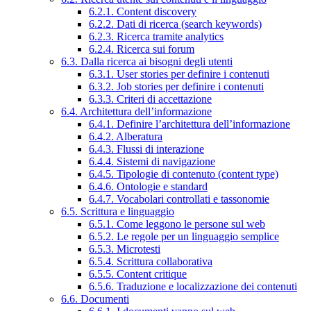
6.2.1. Content discovery
6.2.2. Dati di ricerca (search keywords)
6.2.3. Ricerca tramite analytics
6.2.4. Ricerca sui forum
6.3. Dalla ricerca ai bisogni degli utenti
6.3.1. User stories per definire i contenuti
6.3.2. Job stories per definire i contenuti
6.3.3. Criteri di accettazione
6.4. Architettura dell’informazione
6.4.1. Definire l’architettura dell’informazione
6.4.2. Alberatura
6.4.3. Flussi di interazione
6.4.4. Sistemi di navigazione
6.4.5. Tipologie di contenuto (content type)
6.4.6. Ontologie e standard
6.4.7. Vocabolari controllati e tassonomie
6.5. Scrittura e linguaggio
6.5.1. Come leggono le persone sul web
6.5.2. Le regole per un linguaggio semplice
6.5.3. Microtesti
6.5.4. Scrittura collaborativa
6.5.5. Content critique
6.5.6. Traduzione e localizzazione dei contenuti
6.6. Documenti