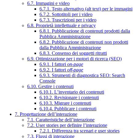
6.7. Immagini e video
6.7.1. Testo alternativo (alt text) per le immagini
6.7.2. Sottotitoli per i video
6.7.3. Trascrizioni per i video
6.8. Proprietà intellettuale e privacy
6.8.1. Pubblicazione di contenuti prodotti dalla
Pubblica Amministrazione
6.8.2. Pubblicazione di contenuti non prodotti
dalla Pubblica Amministrazione
6.8.3. Consenso dei soggetti ritratti
6.9. Ottimizzazione per i motori di ricerca (SEO)
6.9.1. I fattori
on-page
6.9.2. I fattori
off-page
6.9.3. Strumenti di diagnostica SEO: Search
Console
6.10. Gestire i contenuti
6.10.1. L’inventario dei contenuti
6.10.2. Revisionare i contenuti
6.10.3. Migrare i contenuti
6.10.4. Pubblicare i contenuti
7. Progettazione dell’interazione
7.1. Caratteristiche dell’interazione
7.2. User stories per definire l’interazione
7.2.1. Differenza tra scenari e user stories
7.3. Flussi di interazione