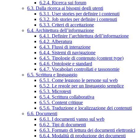
6.2.4. Ricerca sui forum
6.3. Dalla ricerca ai bisogni degli utenti
6.3.1. User stories per definire i contenuti
6.3.2. Job stories per definire i contenuti
6.3.3. Criteri di accettazione
6.4. Architettura dell’informazione
6.4.1. Definire l’architettura dell’informazione
6.4.2. Alberatura
6.4.3. Flussi di interazione
6.4.4. Sistemi di navigazione
6.4.5. Tipologie di contenuto (content type)
6.4.6. Ontologie e standard
6.4.7. Vocabolari controllati e tassonomie
6.5. Scrittura e linguaggio
6.5.1. Come leggono le persone sul web
6.5.2. Le regole per un linguaggio semplice
6.5.3. Microtesti
6.5.4. Scrittura collaborativa
6.5.5. Content critique
6.5.6. Traduzione e localizzazione dei contenuti
6.6. Documenti
6.6.1. I documenti vanno sul web
6.6.2. Tipi di documenti
6.6.3. Formato di lettura dei documenti elettronici
6.6.4. Modalità di produzione dei documenti