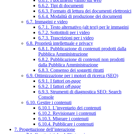
6.6.1. I documenti vanno sul web
6.6.2. Tipi di documenti
6.6.3. Formato di lettura dei documenti elettronici
6.6.4. Modalità di produzione dei documenti
6.7. Immagini e video
6.7.1. Testo alternativo (alt text) per le immagini
6.7.2. Sottotitoli per i video
6.7.3. Trascrizioni per i video
6.8. Proprietà intellettuale e privacy
6.8.1. Pubblicazione di contenuti prodotti dalla
Pubblica Amministrazione
6.8.2. Pubblicazione di contenuti non prodotti
dalla Pubblica Amministrazione
6.8.3. Consenso dei soggetti ritratti
6.9. Ottimizzazione per i motori di ricerca (SEO)
6.9.1. I fattori
on-page
6.9.2. I fattori
off-page
6.9.3. Strumenti di diagnostica SEO: Search
Console
6.10. Gestire i contenuti
6.10.1. L’inventario dei contenuti
6.10.2. Revisionare i contenuti
6.10.3. Migrare i contenuti
6.10.4. Pubblicare i contenuti
7. Progettazione dell’interazione