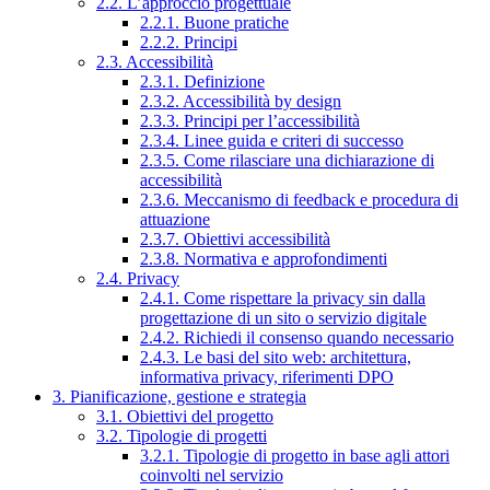
2.2. L’approccio progettuale
2.2.1. Buone pratiche
2.2.2. Principi
2.3. Accessibilità
2.3.1. Definizione
2.3.2. Accessibilità by design
2.3.3. Principi per l’accessibilità
2.3.4. Linee guida e criteri di successo
2.3.5. Come rilasciare una dichiarazione di
accessibilità
2.3.6. Meccanismo di feedback e procedura di
attuazione
2.3.7. Obiettivi accessibilità
2.3.8. Normativa e approfondimenti
2.4. Privacy
2.4.1. Come rispettare la privacy sin dalla
progettazione di un sito o servizio digitale
2.4.2. Richiedi il consenso quando necessario
2.4.3. Le basi del sito web: architettura,
informativa privacy, riferimenti DPO
3. Pianificazione, gestione e strategia
3.1. Obiettivi del progetto
3.2. Tipologie di progetti
3.2.1. Tipologie di progetto in base agli attori
coinvolti nel servizio