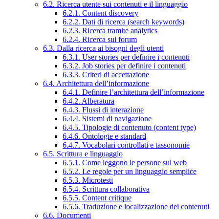
6.2. Ricerca utente sui contenuti e il linguaggio
6.2.1. Content discovery
6.2.2. Dati di ricerca (search keywords)
6.2.3. Ricerca tramite analytics
6.2.4. Ricerca sui forum
6.3. Dalla ricerca ai bisogni degli utenti
6.3.1. User stories per definire i contenuti
6.3.2. Job stories per definire i contenuti
6.3.3. Criteri di accettazione
6.4. Architettura dell’informazione
6.4.1. Definire l’architettura dell’informazione
6.4.2. Alberatura
6.4.3. Flussi di interazione
6.4.4. Sistemi di navigazione
6.4.5. Tipologie di contenuto (content type)
6.4.6. Ontologie e standard
6.4.7. Vocabolari controllati e tassonomie
6.5. Scrittura e linguaggio
6.5.1. Come leggono le persone sul web
6.5.2. Le regole per un linguaggio semplice
6.5.3. Microtesti
6.5.4. Scrittura collaborativa
6.5.5. Content critique
6.5.6. Traduzione e localizzazione dei contenuti
6.6. Documenti