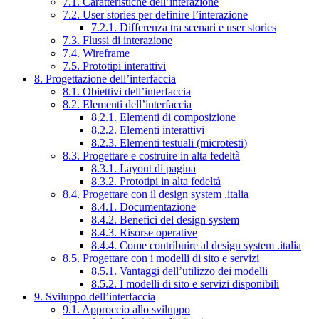
7.1. Caratteristiche dell’interazione
7.2. User stories per definire l’interazione
7.2.1. Differenza tra scenari e user stories
7.3. Flussi di interazione
7.4. Wireframe
7.5. Prototipi interattivi
8. Progettazione dell’interfaccia
8.1. Obiettivi dell’interfaccia
8.2. Elementi dell’interfaccia
8.2.1. Elementi di composizione
8.2.2. Elementi interattivi
8.2.3. Elementi testuali (microtesti)
8.3. Progettare e costruire in alta fedeltà
8.3.1. Layout di pagina
8.3.2. Prototipi in alta fedeltà
8.4. Progettare con il design system .italia
8.4.1. Documentazione
8.4.2. Benefici del design system
8.4.3. Risorse operative
8.4.4. Come contribuire al design system .italia
8.5. Progettare con i modelli di sito e servizi
8.5.1. Vantaggi dell’utilizzo dei modelli
8.5.2. I modelli di sito e servizi disponibili
9. Sviluppo dell’interfaccia
9.1. Approccio allo sviluppo