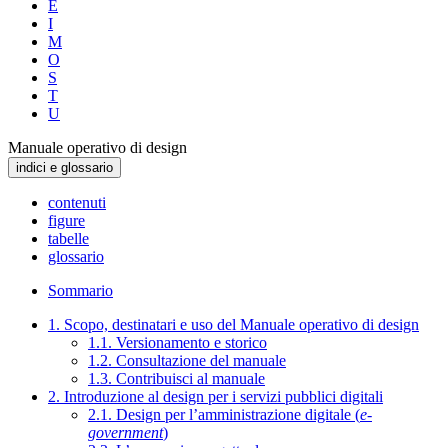
E
I
M
O
S
T
U
Manuale operativo di design
indici e glossario
contenuti
figure
tabelle
glossario
Sommario
1. Scopo, destinatari e uso del Manuale operativo di design
1.1. Versionamento e storico
1.2. Consultazione del manuale
1.3. Contribuisci al manuale
2. Introduzione al design per i servizi pubblici digitali
2.1. Design per l’amministrazione digitale (
e-
government
)