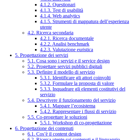
4.1.2. Questionari
4.1.3. Test di usabilità
4.1.4. Web analytics
4.1.5. Strumenti di mappatura dell’esperienza
utente
4.2. Ricerca secondaria
4.2.1. Ricerca documentale
4.2.2. Analisi benchmark
4.2.3. Valutazione euristica
5. Progettazione dei servizi
5.1. Cosa sono i servizi e il service design
5.2. Progettare servizi pubblici digitali
5.3. Definire il modello di servizio
5.3.1. Identificare gli attori coinvolti
5.3.2. Formulare la proposta di valore
5.3.3. Inquadrare gli elementi costitutivi del
servizio
5.4. Descrivere il funzionamento del servizio
5.4.1. Mappare l’ecosistema
5.4.2. Rappresentare i flussi di servizio
5.5. Co-progettare le soluzioni
5.5.1. Workshop di co-progettazione
6. Progettazione dei contenuti
6.1. Cos’è il content design
6.2. Ricerca utente sui contenuti e il linguaggio