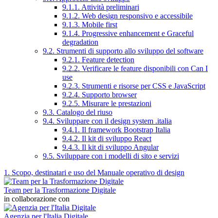
9.1.1. Attività preliminari
9.1.2. Web design responsivo e accessibile
9.1.3. Mobile first
9.1.4. Progressive enhancement e Graceful
degradation
9.2. Strumenti di supporto allo sviluppo del software
9.2.1. Feature detection
9.2.2. Verificare le feature disponibili con Can I
use
9.2.3. Strumenti e risorse per CSS e JavaScript
9.2.4. Supporto browser
9.2.5. Misurare le prestazioni
9.3. Catalogo del riuso
9.4. Sviluppare con il design system .italia
9.4.1. Il framework Bootstrap Italia
9.4.2. Il kit di sviluppo React
9.4.3. Il kit di sviluppo Angular
9.5. Sviluppare con i modelli di sito e servizi
1. Scopo, destinatari e uso del Manuale operativo di design
Team per la Trasformazione Digitale
in collaborazione con
Agenzia per l'Italia Digitale