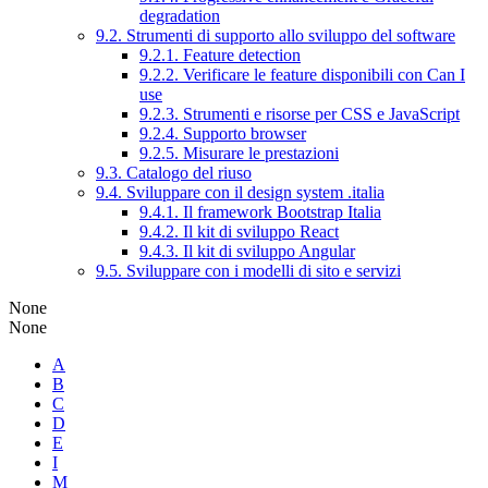
degradation
9.2. Strumenti di supporto allo sviluppo del software
9.2.1. Feature detection
9.2.2. Verificare le feature disponibili con Can I
use
9.2.3. Strumenti e risorse per CSS e JavaScript
9.2.4. Supporto browser
9.2.5. Misurare le prestazioni
9.3. Catalogo del riuso
9.4. Sviluppare con il design system .italia
9.4.1. Il framework Bootstrap Italia
9.4.2. Il kit di sviluppo React
9.4.3. Il kit di sviluppo Angular
9.5. Sviluppare con i modelli di sito e servizi
None
None
A
B
C
D
E
I
M