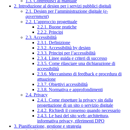
1.3. Contribuisci al manuale
2. Introduzione al design per i servizi pubblici digitali
2.1. Design per l’amministrazione digitale (
e-
government
)
2.2. L’approccio progettuale
2.2.1. Buone pratiche
2.2.2. Principi
2.3. Accessibilità
2.3.1. Definizione
2.3.2. Accessibilità by design
2.3.3. Principi per l’accessibilità
2.3.4. Linee guida e criteri di successo
2.3.5. Come rilasciare una dichiarazione di
accessibilità
2.3.6. Meccanismo di feedback e procedura di
attuazione
2.3.7. Obiettivi accessibilità
2.3.8. Normativa e approfondimenti
2.4. Privacy
2.4.1. Come rispettare la privacy sin dalla
progettazione di un sito o servizio digitale
2.4.2. Richiedi il consenso quando necessario
2.4.3. Le basi del sito web: architettura,
informativa privacy, riferimenti DPO
3. Pianificazione, gestione e strategia