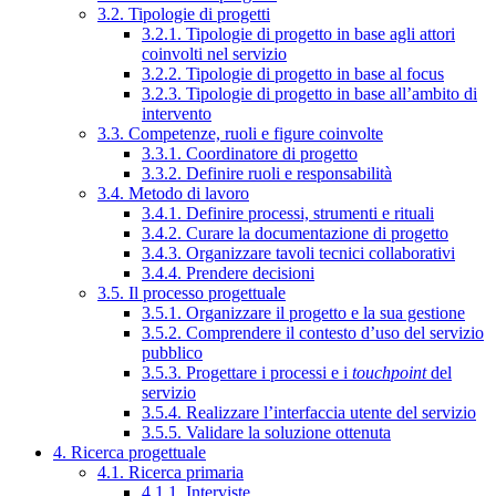
3.2. Tipologie di progetti
3.2.1. Tipologie di progetto in base agli attori
coinvolti nel servizio
3.2.2. Tipologie di progetto in base al focus
3.2.3. Tipologie di progetto in base all’ambito di
intervento
3.3. Competenze, ruoli e figure coinvolte
3.3.1. Coordinatore di progetto
3.3.2. Definire ruoli e responsabilità
3.4. Metodo di lavoro
3.4.1. Definire processi, strumenti e rituali
3.4.2. Curare la documentazione di progetto
3.4.3. Organizzare tavoli tecnici collaborativi
3.4.4. Prendere decisioni
3.5. Il processo progettuale
3.5.1. Organizzare il progetto e la sua gestione
3.5.2. Comprendere il contesto d’uso del servizio
pubblico
3.5.3. Progettare i processi e i
touchpoint
del
servizio
3.5.4. Realizzare l’interfaccia utente del servizio
3.5.5. Validare la soluzione ottenuta
4. Ricerca progettuale
4.1. Ricerca primaria
4.1.1. Interviste