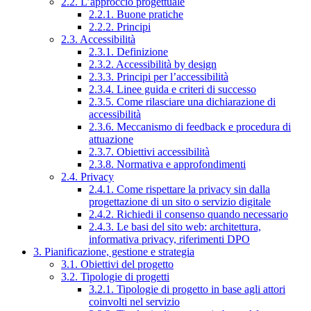
2.2. L’approccio progettuale
2.2.1. Buone pratiche
2.2.2. Principi
2.3. Accessibilità
2.3.1. Definizione
2.3.2. Accessibilità by design
2.3.3. Principi per l’accessibilità
2.3.4. Linee guida e criteri di successo
2.3.5. Come rilasciare una dichiarazione di
accessibilità
2.3.6. Meccanismo di feedback e procedura di
attuazione
2.3.7. Obiettivi accessibilità
2.3.8. Normativa e approfondimenti
2.4. Privacy
2.4.1. Come rispettare la privacy sin dalla
progettazione di un sito o servizio digitale
2.4.2. Richiedi il consenso quando necessario
2.4.3. Le basi del sito web: architettura,
informativa privacy, riferimenti DPO
3. Pianificazione, gestione e strategia
3.1. Obiettivi del progetto
3.2. Tipologie di progetti
3.2.1. Tipologie di progetto in base agli attori
coinvolti nel servizio