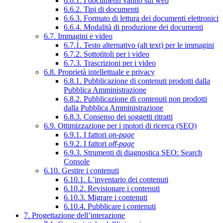
6.6.1. I documenti vanno sul web
6.6.2. Tipi di documenti
6.6.3. Formato di lettura dei documenti elettronici
6.6.4. Modalità di produzione dei documenti
6.7. Immagini e video
6.7.1. Testo alternativo (alt text) per le immagini
6.7.2. Sottotitoli per i video
6.7.3. Trascrizioni per i video
6.8. Proprietà intellettuale e privacy
6.8.1. Pubblicazione di contenuti prodotti dalla
Pubblica Amministrazione
6.8.2. Pubblicazione di contenuti non prodotti
dalla Pubblica Amministrazione
6.8.3. Consenso dei soggetti ritratti
6.9. Ottimizzazione per i motori di ricerca (SEO)
6.9.1. I fattori
on-page
6.9.2. I fattori
off-page
6.9.3. Strumenti di diagnostica SEO: Search
Console
6.10. Gestire i contenuti
6.10.1. L’inventario dei contenuti
6.10.2. Revisionare i contenuti
6.10.3. Migrare i contenuti
6.10.4. Pubblicare i contenuti
7. Progettazione dell’interazione