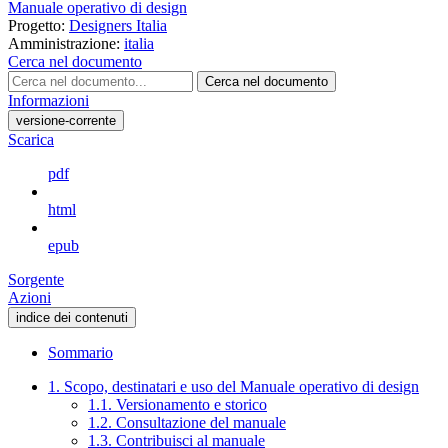
Manuale operativo di design
Progetto:
Designers Italia
Amministrazione:
italia
Cerca nel documento
Cerca nel documento
Informazioni
versione-corrente
Scarica
pdf
html
epub
Sorgente
Azioni
indice dei contenuti
Sommario
1. Scopo, destinatari e uso del Manuale operativo di design
1.1. Versionamento e storico
1.2. Consultazione del manuale
1.3. Contribuisci al manuale