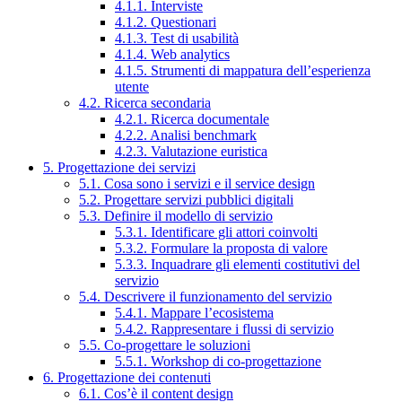
4.1.1. Interviste
4.1.2. Questionari
4.1.3. Test di usabilità
4.1.4. Web analytics
4.1.5. Strumenti di mappatura dell’esperienza
utente
4.2. Ricerca secondaria
4.2.1. Ricerca documentale
4.2.2. Analisi benchmark
4.2.3. Valutazione euristica
5. Progettazione dei servizi
5.1. Cosa sono i servizi e il service design
5.2. Progettare servizi pubblici digitali
5.3. Definire il modello di servizio
5.3.1. Identificare gli attori coinvolti
5.3.2. Formulare la proposta di valore
5.3.3. Inquadrare gli elementi costitutivi del
servizio
5.4. Descrivere il funzionamento del servizio
5.4.1. Mappare l’ecosistema
5.4.2. Rappresentare i flussi di servizio
5.5. Co-progettare le soluzioni
5.5.1. Workshop di co-progettazione
6. Progettazione dei contenuti
6.1. Cos’è il content design