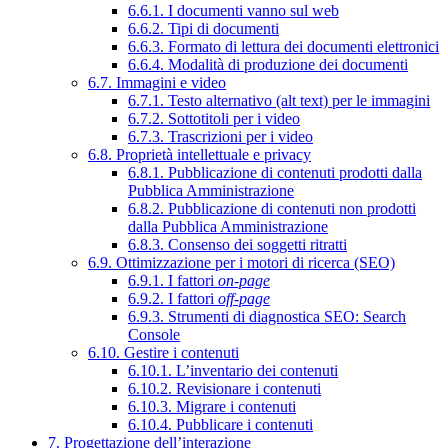
6.6.1. I documenti vanno sul web
6.6.2. Tipi di documenti
6.6.3. Formato di lettura dei documenti elettronici
6.6.4. Modalità di produzione dei documenti
6.7. Immagini e video
6.7.1. Testo alternativo (alt text) per le immagini
6.7.2. Sottotitoli per i video
6.7.3. Trascrizioni per i video
6.8. Proprietà intellettuale e privacy
6.8.1. Pubblicazione di contenuti prodotti dalla
Pubblica Amministrazione
6.8.2. Pubblicazione di contenuti non prodotti
dalla Pubblica Amministrazione
6.8.3. Consenso dei soggetti ritratti
6.9. Ottimizzazione per i motori di ricerca (SEO)
6.9.1. I fattori
on-page
6.9.2. I fattori
off-page
6.9.3. Strumenti di diagnostica SEO: Search
Console
6.10. Gestire i contenuti
6.10.1. L’inventario dei contenuti
6.10.2. Revisionare i contenuti
6.10.3. Migrare i contenuti
6.10.4. Pubblicare i contenuti
7. Progettazione dell’interazione