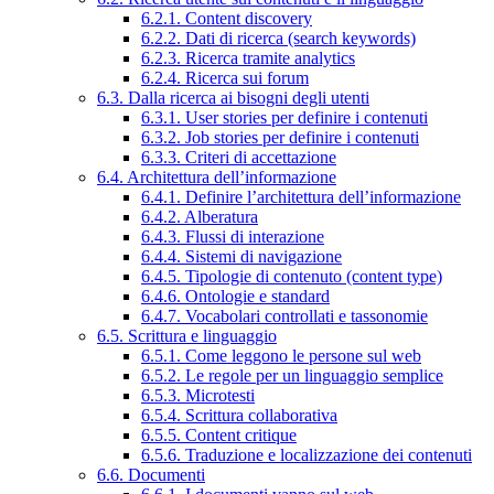
6.2.1. Content discovery
6.2.2. Dati di ricerca (search keywords)
6.2.3. Ricerca tramite analytics
6.2.4. Ricerca sui forum
6.3. Dalla ricerca ai bisogni degli utenti
6.3.1. User stories per definire i contenuti
6.3.2. Job stories per definire i contenuti
6.3.3. Criteri di accettazione
6.4. Architettura dell’informazione
6.4.1. Definire l’architettura dell’informazione
6.4.2. Alberatura
6.4.3. Flussi di interazione
6.4.4. Sistemi di navigazione
6.4.5. Tipologie di contenuto (content type)
6.4.6. Ontologie e standard
6.4.7. Vocabolari controllati e tassonomie
6.5. Scrittura e linguaggio
6.5.1. Come leggono le persone sul web
6.5.2. Le regole per un linguaggio semplice
6.5.3. Microtesti
6.5.4. Scrittura collaborativa
6.5.5. Content critique
6.5.6. Traduzione e localizzazione dei contenuti
6.6. Documenti