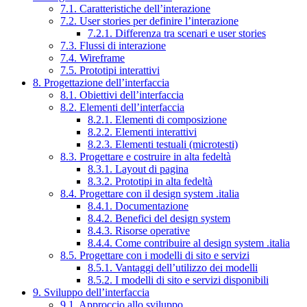
7.1. Caratteristiche dell’interazione
7.2. User stories per definire l’interazione
7.2.1. Differenza tra scenari e user stories
7.3. Flussi di interazione
7.4. Wireframe
7.5. Prototipi interattivi
8. Progettazione dell’interfaccia
8.1. Obiettivi dell’interfaccia
8.2. Elementi dell’interfaccia
8.2.1. Elementi di composizione
8.2.2. Elementi interattivi
8.2.3. Elementi testuali (microtesti)
8.3. Progettare e costruire in alta fedeltà
8.3.1. Layout di pagina
8.3.2. Prototipi in alta fedeltà
8.4. Progettare con il design system .italia
8.4.1. Documentazione
8.4.2. Benefici del design system
8.4.3. Risorse operative
8.4.4. Come contribuire al design system .italia
8.5. Progettare con i modelli di sito e servizi
8.5.1. Vantaggi dell’utilizzo dei modelli
8.5.2. I modelli di sito e servizi disponibili
9. Sviluppo dell’interfaccia
9.1. Approccio allo sviluppo