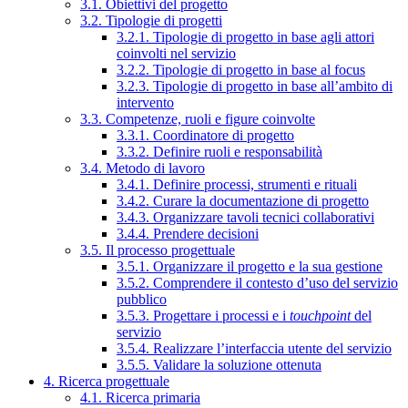
3.1. Obiettivi del progetto
3.2. Tipologie di progetti
3.2.1. Tipologie di progetto in base agli attori
coinvolti nel servizio
3.2.2. Tipologie di progetto in base al focus
3.2.3. Tipologie di progetto in base all’ambito di
intervento
3.3. Competenze, ruoli e figure coinvolte
3.3.1. Coordinatore di progetto
3.3.2. Definire ruoli e responsabilità
3.4. Metodo di lavoro
3.4.1. Definire processi, strumenti e rituali
3.4.2. Curare la documentazione di progetto
3.4.3. Organizzare tavoli tecnici collaborativi
3.4.4. Prendere decisioni
3.5. Il processo progettuale
3.5.1. Organizzare il progetto e la sua gestione
3.5.2. Comprendere il contesto d’uso del servizio
pubblico
3.5.3. Progettare i processi e i
touchpoint
del
servizio
3.5.4. Realizzare l’interfaccia utente del servizio
3.5.5. Validare la soluzione ottenuta
4. Ricerca progettuale
4.1. Ricerca primaria