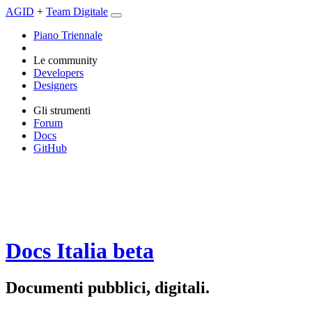
AGID
+
Team Digitale
Piano Triennale
Le community
Developers
Designers
Gli strumenti
Forum
Docs
GitHub
Docs Italia
beta
Documenti pubblici, digitali.