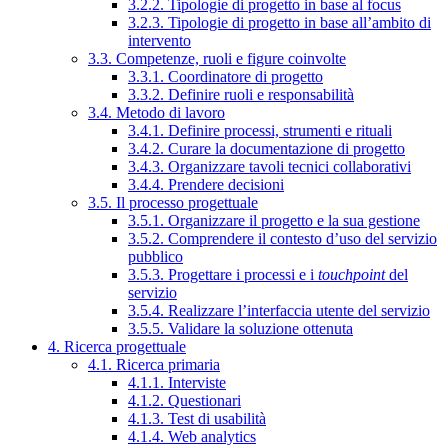
3.2.2. Tipologie di progetto in base al focus
3.2.3. Tipologie di progetto in base all’ambito di
intervento
3.3. Competenze, ruoli e figure coinvolte
3.3.1. Coordinatore di progetto
3.3.2. Definire ruoli e responsabilità
3.4. Metodo di lavoro
3.4.1. Definire processi, strumenti e rituali
3.4.2. Curare la documentazione di progetto
3.4.3. Organizzare tavoli tecnici collaborativi
3.4.4. Prendere decisioni
3.5. Il processo progettuale
3.5.1. Organizzare il progetto e la sua gestione
3.5.2. Comprendere il contesto d’uso del servizio
pubblico
3.5.3. Progettare i processi e i
touchpoint
del
servizio
3.5.4. Realizzare l’interfaccia utente del servizio
3.5.5. Validare la soluzione ottenuta
4. Ricerca progettuale
4.1. Ricerca primaria
4.1.1. Interviste
4.1.2. Questionari
4.1.3. Test di usabilità
4.1.4. Web analytics