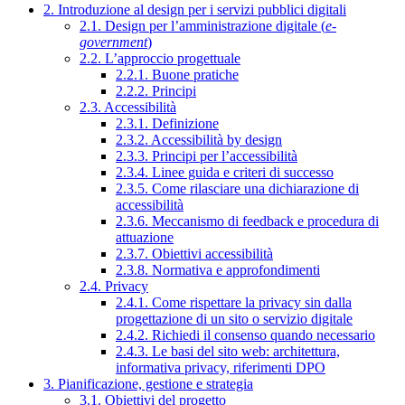
2. Introduzione al design per i servizi pubblici digitali
2.1. Design per l’amministrazione digitale (
e-
government
)
2.2. L’approccio progettuale
2.2.1. Buone pratiche
2.2.2. Principi
2.3. Accessibilità
2.3.1. Definizione
2.3.2. Accessibilità by design
2.3.3. Principi per l’accessibilità
2.3.4. Linee guida e criteri di successo
2.3.5. Come rilasciare una dichiarazione di
accessibilità
2.3.6. Meccanismo di feedback e procedura di
attuazione
2.3.7. Obiettivi accessibilità
2.3.8. Normativa e approfondimenti
2.4. Privacy
2.4.1. Come rispettare la privacy sin dalla
progettazione di un sito o servizio digitale
2.4.2. Richiedi il consenso quando necessario
2.4.3. Le basi del sito web: architettura,
informativa privacy, riferimenti DPO
3. Pianificazione, gestione e strategia
3.1. Obiettivi del progetto