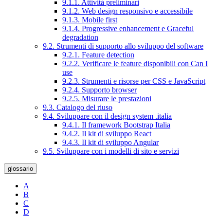
9.1.1. Attività preliminari
9.1.2. Web design responsivo e accessibile
9.1.3. Mobile first
9.1.4. Progressive enhancement e Graceful
degradation
9.2. Strumenti di supporto allo sviluppo del software
9.2.1. Feature detection
9.2.2. Verificare le feature disponibili con Can I
use
9.2.3. Strumenti e risorse per CSS e JavaScript
9.2.4. Supporto browser
9.2.5. Misurare le prestazioni
9.3. Catalogo del riuso
9.4. Sviluppare con il design system .italia
9.4.1. Il framework Bootstrap Italia
9.4.2. Il kit di sviluppo React
9.4.3. Il kit di sviluppo Angular
9.5. Sviluppare con i modelli di sito e servizi
glossario
A
B
C
D