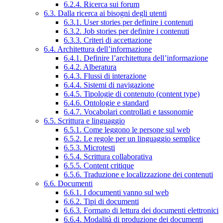
6.2.4. Ricerca sui forum
6.3. Dalla ricerca ai bisogni degli utenti
6.3.1. User stories per definire i contenuti
6.3.2. Job stories per definire i contenuti
6.3.3. Criteri di accettazione
6.4. Architettura dell’informazione
6.4.1. Definire l’architettura dell’informazione
6.4.2. Alberatura
6.4.3. Flussi di interazione
6.4.4. Sistemi di navigazione
6.4.5. Tipologie di contenuto (content type)
6.4.6. Ontologie e standard
6.4.7. Vocabolari controllati e tassonomie
6.5. Scrittura e linguaggio
6.5.1. Come leggono le persone sul web
6.5.2. Le regole per un linguaggio semplice
6.5.3. Microtesti
6.5.4. Scrittura collaborativa
6.5.5. Content critique
6.5.6. Traduzione e localizzazione dei contenuti
6.6. Documenti
6.6.1. I documenti vanno sul web
6.6.2. Tipi di documenti
6.6.3. Formato di lettura dei documenti elettronici
6.6.4. Modalità di produzione dei documenti