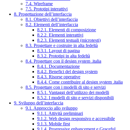
7.4. Wireframe
7.5. Prototipi interattivi
8. Progettazione dell’interfaccia
8.1. Obiettivi dell’interfaccia
8.2. Elementi dell’interfaccia
8.2.1. Elementi di composizione
8.2.2. Elementi interattivi
8.2.3. Elementi testuali (microtesti)
8.3. Progettare e costruire in alta fedeltà
8.3.1. Layout di pagina
8.3.2. Prototipi in alta fedeltà
8.4. Progettare con il design system .italia
8.4.1. Documentazione
8.4.2. Benefici del design system
8.4.3. Risorse operative
8.4.4. Come contribuire al design system .italia
8.5. Progettare con i modelli di sito e servizi
8.5.1. Vantaggi dell’utilizzo dei modelli
8.5.2. I modelli di sito e servizi disponibili
9. Sviluppo dell’interfaccia
9.1. Approccio allo sviluppo
9.1.1. Attività preliminari
9.1.2. Web design responsivo e accessibile
9.1.3. Mobile first
9.1.4. Progressive enhancement e Graceful