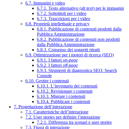
6.7. Immagini e video
6.7.1. Testo alternativo (alt text) per le immagini
6.7.2. Sottotitoli per i video
6.7.3. Trascrizioni per i video
6.8. Proprietà intellettuale e privacy
6.8.1. Pubblicazione di contenuti prodotti dalla
Pubblica Amministrazione
6.8.2. Pubblicazione di contenuti non prodotti
dalla Pubblica Amministrazione
6.8.3. Consenso dei soggetti ritratti
6.9. Ottimizzazione per i motori di ricerca (SEO)
6.9.1. I fattori
on-page
6.9.2. I fattori
off-page
6.9.3. Strumenti di diagnostica SEO: Search
Console
6.10. Gestire i contenuti
6.10.1. L’inventario dei contenuti
6.10.2. Revisionare i contenuti
6.10.3. Migrare i contenuti
6.10.4. Pubblicare i contenuti
7. Progettazione dell’interazione
7.1. Caratteristiche dell’interazione
7.2. User stories per definire l’interazione
7.2.1. Differenza tra scenari e user stories
7.3. Flussi di interazione