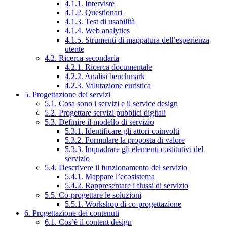
4.1.1. Interviste
4.1.2. Questionari
4.1.3. Test di usabilità
4.1.4. Web analytics
4.1.5. Strumenti di mappatura dell’esperienza
utente
4.2. Ricerca secondaria
4.2.1. Ricerca documentale
4.2.2. Analisi benchmark
4.2.3. Valutazione euristica
5. Progettazione dei servizi
5.1. Cosa sono i servizi e il service design
5.2. Progettare servizi pubblici digitali
5.3. Definire il modello di servizio
5.3.1. Identificare gli attori coinvolti
5.3.2. Formulare la proposta di valore
5.3.3. Inquadrare gli elementi costitutivi del
servizio
5.4. Descrivere il funzionamento del servizio
5.4.1. Mappare l’ecosistema
5.4.2. Rappresentare i flussi di servizio
5.5. Co-progettare le soluzioni
5.5.1. Workshop di co-progettazione
6. Progettazione dei contenuti
6.1. Cos’è il content design