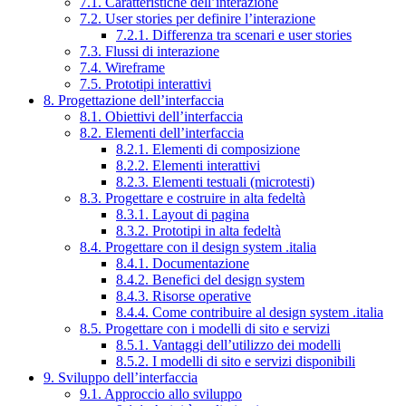
7.1. Caratteristiche dell’interazione
7.2. User stories per definire l’interazione
7.2.1. Differenza tra scenari e user stories
7.3. Flussi di interazione
7.4. Wireframe
7.5. Prototipi interattivi
8. Progettazione dell’interfaccia
8.1. Obiettivi dell’interfaccia
8.2. Elementi dell’interfaccia
8.2.1. Elementi di composizione
8.2.2. Elementi interattivi
8.2.3. Elementi testuali (microtesti)
8.3. Progettare e costruire in alta fedeltà
8.3.1. Layout di pagina
8.3.2. Prototipi in alta fedeltà
8.4. Progettare con il design system .italia
8.4.1. Documentazione
8.4.2. Benefici del design system
8.4.3. Risorse operative
8.4.4. Come contribuire al design system .italia
8.5. Progettare con i modelli di sito e servizi
8.5.1. Vantaggi dell’utilizzo dei modelli
8.5.2. I modelli di sito e servizi disponibili
9. Sviluppo dell’interfaccia
9.1. Approccio allo sviluppo