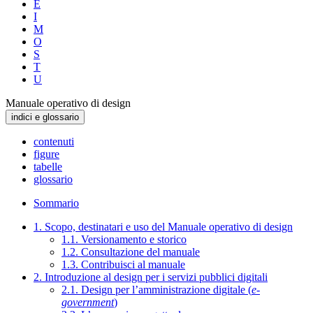
E
I
M
O
S
T
U
Manuale operativo di design
indici e glossario
contenuti
figure
tabelle
glossario
Sommario
1. Scopo, destinatari e uso del Manuale operativo di design
1.1. Versionamento e storico
1.2. Consultazione del manuale
1.3. Contribuisci al manuale
2. Introduzione al design per i servizi pubblici digitali
2.1. Design per l’amministrazione digitale (
e-
government
)