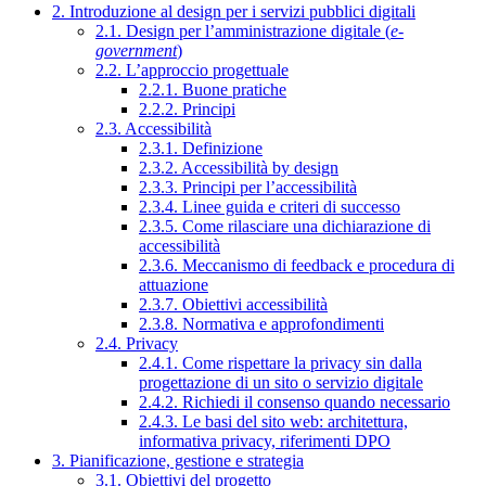
2. Introduzione al design per i servizi pubblici digitali
2.1. Design per l’amministrazione digitale (
e-
government
)
2.2. L’approccio progettuale
2.2.1. Buone pratiche
2.2.2. Principi
2.3. Accessibilità
2.3.1. Definizione
2.3.2. Accessibilità by design
2.3.3. Principi per l’accessibilità
2.3.4. Linee guida e criteri di successo
2.3.5. Come rilasciare una dichiarazione di
accessibilità
2.3.6. Meccanismo di feedback e procedura di
attuazione
2.3.7. Obiettivi accessibilità
2.3.8. Normativa e approfondimenti
2.4. Privacy
2.4.1. Come rispettare la privacy sin dalla
progettazione di un sito o servizio digitale
2.4.2. Richiedi il consenso quando necessario
2.4.3. Le basi del sito web: architettura,
informativa privacy, riferimenti DPO
3. Pianificazione, gestione e strategia
3.1. Obiettivi del progetto