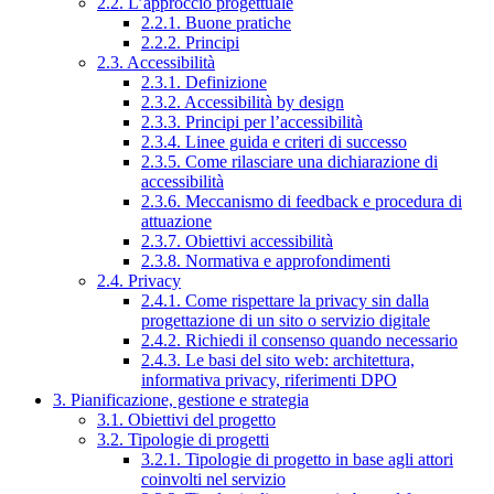
2.2. L’approccio progettuale
2.2.1. Buone pratiche
2.2.2. Principi
2.3. Accessibilità
2.3.1. Definizione
2.3.2. Accessibilità by design
2.3.3. Principi per l’accessibilità
2.3.4. Linee guida e criteri di successo
2.3.5. Come rilasciare una dichiarazione di
accessibilità
2.3.6. Meccanismo di feedback e procedura di
attuazione
2.3.7. Obiettivi accessibilità
2.3.8. Normativa e approfondimenti
2.4. Privacy
2.4.1. Come rispettare la privacy sin dalla
progettazione di un sito o servizio digitale
2.4.2. Richiedi il consenso quando necessario
2.4.3. Le basi del sito web: architettura,
informativa privacy, riferimenti DPO
3. Pianificazione, gestione e strategia
3.1. Obiettivi del progetto
3.2. Tipologie di progetti
3.2.1. Tipologie di progetto in base agli attori
coinvolti nel servizio