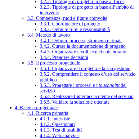
3.2.2. Tipologie di progetto in base al focus
3.2.3. Tipologie di progetto in base all’ambito di
intervento
3.3. Competenze, ruoli e figure coinvolte
3.3.1. Coordinatore di progetto
3.3.2. Definire ruoli e responsabilità
3.4. Metodo di lavoro
3.4.1. Definire processi, strumenti e rituali
3.4.2. Curare la documentazione di progetto
3.4.3. Organizzare tavoli tecnici collaborativi
3.4.4. Prendere decisioni
3.5. Il processo progettuale
3.5.1. Organizzare il progetto e la sua gestione
3.5.2. Comprendere il contesto d’uso del servizio
pubblico
3.5.3. Progettare i processi e i
touchpoint
del
servizio
3.5.4. Realizzare l’interfaccia utente del servizio
3.5.5. Validare la soluzione ottenuta
4. Ricerca progettuale
4.1. Ricerca primaria
4.1.1. Interviste
4.1.2. Questionari
4.1.3. Test di usabilità
4.1.4. Web analytics