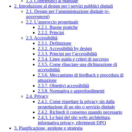
1.3. Contribuisci al manuale
2. Introduzione al design per i servizi pubblici digitali
2.1. Design per l’amministrazione digitale (
e-
government
)
2.2. L’approccio progettuale
2.2.1. Buone pratiche
2.2.2. Principi
2.3. Accessibilità
2.3.1. Definizione
2.3.2. Accessibilità by design
2.3.3. Principi per l’accessibilità
2.3.4. Linee guida e criteri di successo
2.3.5. Come rilasciare una dichiarazione di
accessibilità
2.3.6. Meccanismo di feedback e procedura di
attuazione
2.3.7. Obiettivi accessibilità
2.3.8. Normativa e approfondimenti
2.4. Privacy
2.4.1. Come rispettare la privacy sin dalla
progettazione di un sito o servizio digitale
2.4.2. Richiedi il consenso quando necessario
2.4.3. Le basi del sito web: architettura,
informativa privacy, riferimenti DPO
3. Pianificazione, gestione e strategia