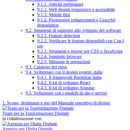
9.1.1. Attività preliminari
9.1.2. Web design responsivo e accessibile
9.1.3. Mobile first
9.1.4. Progressive enhancement e Graceful
degradation
9.2. Strumenti di supporto allo sviluppo del software
9.2.1. Feature detection
9.2.2. Verificare le feature disponibili con Can I
use
9.2.3. Strumenti e risorse per CSS e JavaScript
9.2.4. Supporto browser
9.2.5. Misurare le prestazioni
9.3. Catalogo del riuso
9.4. Sviluppare con il design system .italia
9.4.1. Il framework Bootstrap Italia
9.4.2. Il kit di sviluppo React
9.4.3. Il kit di sviluppo Angular
9.5. Sviluppare con i modelli di sito e servizi
1. Scopo, destinatari e uso del Manuale operativo di design
Team per la Trasformazione Digitale
in collaborazione con
Agenzia per l'Italia Digitale