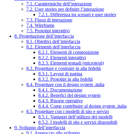
7.1. Caratteristiche dell’interazione
7.2. User stories per definire l’interazione
7.2.1. Differenza tra scenari e user stories
7.3. Flussi di interazione
7.4. Wireframe
7.5. Prototipi interattivi
8. Progettazione dell’interfaccia
8.1. Obiettivi dell’interfaccia
8.2. Elementi dell’interfaccia
8.2.1. Elementi di composizione
8.2.2. Elementi interattivi
8.2.3. Elementi testuali (microtesti)
8.3. Progettare e costruire in alta fedeltà
8.3.1. Layout di pagina
8.3.2. Prototipi in alta fedeltà
8.4. Progettare con il design system .italia
8.4.1. Documentazione
8.4.2. Benefici del design system
8.4.3. Risorse operative
8.4.4. Come contribuire al design system .italia
8.5. Progettare con i modelli di sito e servizi
8.5.1. Vantaggi dell’utilizzo dei modelli
8.5.2. I modelli di sito e servizi disponibili
9. Sviluppo dell’interfaccia
9.1. Approccio allo sviluppo