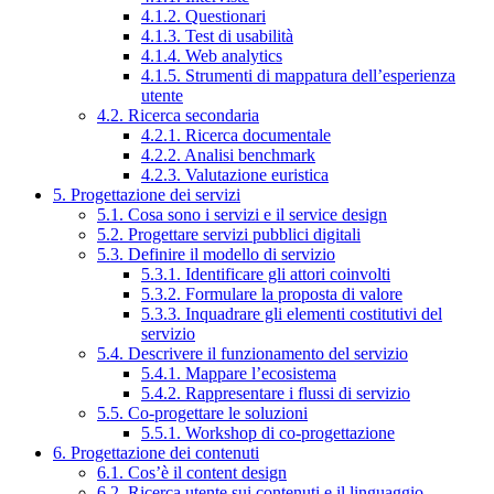
4.1.2. Questionari
4.1.3. Test di usabilità
4.1.4. Web analytics
4.1.5. Strumenti di mappatura dell’esperienza
utente
4.2. Ricerca secondaria
4.2.1. Ricerca documentale
4.2.2. Analisi benchmark
4.2.3. Valutazione euristica
5. Progettazione dei servizi
5.1. Cosa sono i servizi e il service design
5.2. Progettare servizi pubblici digitali
5.3. Definire il modello di servizio
5.3.1. Identificare gli attori coinvolti
5.3.2. Formulare la proposta di valore
5.3.3. Inquadrare gli elementi costitutivi del
servizio
5.4. Descrivere il funzionamento del servizio
5.4.1. Mappare l’ecosistema
5.4.2. Rappresentare i flussi di servizio
5.5. Co-progettare le soluzioni
5.5.1. Workshop di co-progettazione
6. Progettazione dei contenuti
6.1. Cos’è il content design
6.2. Ricerca utente sui contenuti e il linguaggio