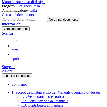
Manuale operativo di design
Progetto:
Designers Italia
Amministrazione:
italia
Cerca nel documento
Cerca nel documento
Informazioni
versione-corrente
Scarica
pdf
html
epub
Sorgente
Azioni
indice dei contenuti
Sommario
1. Scopo, destinatari e uso del Manuale operativo di design
1.1. Versionamento e storico
1.2. Consultazione del manuale
1.3. Contribuisci al manuale