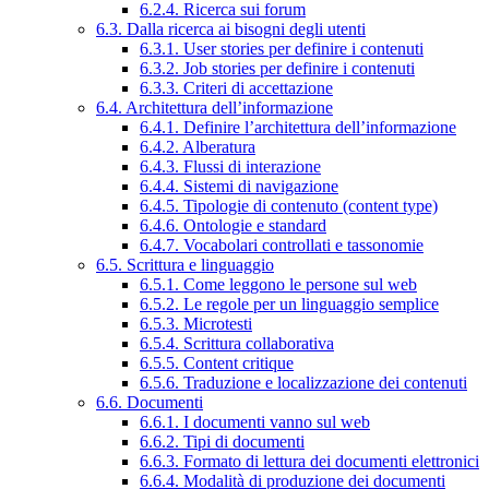
6.2.4. Ricerca sui forum
6.3. Dalla ricerca ai bisogni degli utenti
6.3.1. User stories per definire i contenuti
6.3.2. Job stories per definire i contenuti
6.3.3. Criteri di accettazione
6.4. Architettura dell’informazione
6.4.1. Definire l’architettura dell’informazione
6.4.2. Alberatura
6.4.3. Flussi di interazione
6.4.4. Sistemi di navigazione
6.4.5. Tipologie di contenuto (content type)
6.4.6. Ontologie e standard
6.4.7. Vocabolari controllati e tassonomie
6.5. Scrittura e linguaggio
6.5.1. Come leggono le persone sul web
6.5.2. Le regole per un linguaggio semplice
6.5.3. Microtesti
6.5.4. Scrittura collaborativa
6.5.5. Content critique
6.5.6. Traduzione e localizzazione dei contenuti
6.6. Documenti
6.6.1. I documenti vanno sul web
6.6.2. Tipi di documenti
6.6.3. Formato di lettura dei documenti elettronici
6.6.4. Modalità di produzione dei documenti