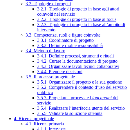
3.2. Tipologie di progetti
3.2.1. Tipologie di progetto in base agli attori
coinvolti nel servizio
3.2.2. Tipologie di progetto in base al focus
3.2.3. Tipologie di progetto in base all’ambito di
intervento
3.3. Competenze, ruoli e figure coinvolte
3.3.1. Coordinatore di progetto
3.3.2. Definire ruoli e responsabilità
3.4. Metodo di lavoro
3.4.1. Definire processi, strumenti e rituali
3.4.2. Curare la documentazione di progetto
3.4.3. Organizzare tavoli tecnici collaborativi
3.4.4. Prendere decisioni
3.5. Il processo progettuale
3.5.1. Organizzare il progetto e la sua gestione
3.5.2. Comprendere il contesto d’uso del servizio
pubblico
3.5.3. Progettare i processi e i
touchpoint
del
servizio
3.5.4. Realizzare l’interfaccia utente del servizio
3.5.5. Validare la soluzione ottenuta
4. Ricerca progettuale
4.1. Ricerca primaria
4.1.1. Interviste