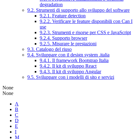
degradation
9.2. Strumenti di supporto allo sviluppo del software
9.2.1. Feature detection
9.2.2. Verificare le feature disponibili con Can I
use
9.2.3. Strumenti e risorse per CSS e JavaScript
9.2.4. Supporto browser
9.2.5. Misurare le prestazioni
9.3. Catalogo del riuso
9.4. Sviluppare con il design system .italia
9.4.1. Il framework Bootstrap Italia
9.4.2. Il kit di sviluppo React
9.4.3. Il kit di sviluppo Angular
9.5. Sviluppare con i modelli di sito e servizi
None
None
A
B
C
D
E
I
M