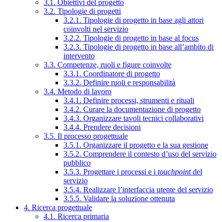
3.1. Obiettivi del progetto
3.2. Tipologie di progetti
3.2.1. Tipologie di progetto in base agli attori
coinvolti nel servizio
3.2.2. Tipologie di progetto in base al focus
3.2.3. Tipologie di progetto in base all’ambito di
intervento
3.3. Competenze, ruoli e figure coinvolte
3.3.1. Coordinatore di progetto
3.3.2. Definire ruoli e responsabilità
3.4. Metodo di lavoro
3.4.1. Definire processi, strumenti e rituali
3.4.2. Curare la documentazione di progetto
3.4.3. Organizzare tavoli tecnici collaborativi
3.4.4. Prendere decisioni
3.5. Il processo progettuale
3.5.1. Organizzare il progetto e la sua gestione
3.5.2. Comprendere il contesto d’uso del servizio
pubblico
3.5.3. Progettare i processi e i
touchpoint
del
servizio
3.5.4. Realizzare l’interfaccia utente del servizio
3.5.5. Validare la soluzione ottenuta
4. Ricerca progettuale
4.1. Ricerca primaria