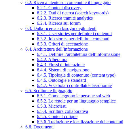
6.2. Ricerca utente sui contenuti e il linguaggio
6.2.1. Content discovery
6.2.2. Dati di ricerca (search keywords)
6.2.3. Ricerca tramite analytics
6.2.4. Ricerca sui forum
6.3. Dalla ricerca ai bisogni degli utenti
6.3.1. User stories per definire i contenuti
6.3.2. Job stories per definire i contenuti
6.3.3. Criteri di accettazione
6.4. Architettura dell’informazione
6.4.1. Definire l’architettura dell’informazione
6.4.2. Alberatura
6.4.3. Flussi di interazione
6.4.4. Sistemi di navigazione
6.4.5. Tipologie di contenuto (content type)
6.4.6. Ontologie e standard
6.4.7. Vocabolari controllati e tassonomie
6.5. Scrittura e linguaggio
6.5.1. Come leggono le persone sul web
6.5.2. Le regole per un linguaggio semplice
6.5.3. Microtesti
6.5.4. Scrittura collaborativa
6.5.5. Content critique
6.5.6. Traduzione e localizzazione dei contenuti
6.6. Documenti