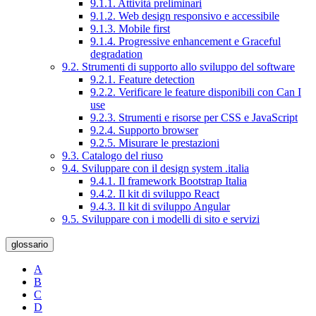
9.1.1. Attività preliminari
9.1.2. Web design responsivo e accessibile
9.1.3. Mobile first
9.1.4. Progressive enhancement e Graceful
degradation
9.2. Strumenti di supporto allo sviluppo del software
9.2.1. Feature detection
9.2.2. Verificare le feature disponibili con Can I
use
9.2.3. Strumenti e risorse per CSS e JavaScript
9.2.4. Supporto browser
9.2.5. Misurare le prestazioni
9.3. Catalogo del riuso
9.4. Sviluppare con il design system .italia
9.4.1. Il framework Bootstrap Italia
9.4.2. Il kit di sviluppo React
9.4.3. Il kit di sviluppo Angular
9.5. Sviluppare con i modelli di sito e servizi
glossario
A
B
C
D