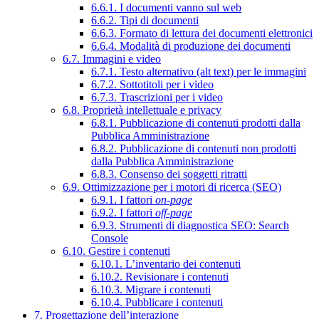
6.6.1. I documenti vanno sul web
6.6.2. Tipi di documenti
6.6.3. Formato di lettura dei documenti elettronici
6.6.4. Modalità di produzione dei documenti
6.7. Immagini e video
6.7.1. Testo alternativo (alt text) per le immagini
6.7.2. Sottotitoli per i video
6.7.3. Trascrizioni per i video
6.8. Proprietà intellettuale e privacy
6.8.1. Pubblicazione di contenuti prodotti dalla
Pubblica Amministrazione
6.8.2. Pubblicazione di contenuti non prodotti
dalla Pubblica Amministrazione
6.8.3. Consenso dei soggetti ritratti
6.9. Ottimizzazione per i motori di ricerca (SEO)
6.9.1. I fattori
on-page
6.9.2. I fattori
off-page
6.9.3. Strumenti di diagnostica SEO: Search
Console
6.10. Gestire i contenuti
6.10.1. L’inventario dei contenuti
6.10.2. Revisionare i contenuti
6.10.3. Migrare i contenuti
6.10.4. Pubblicare i contenuti
7. Progettazione dell’interazione