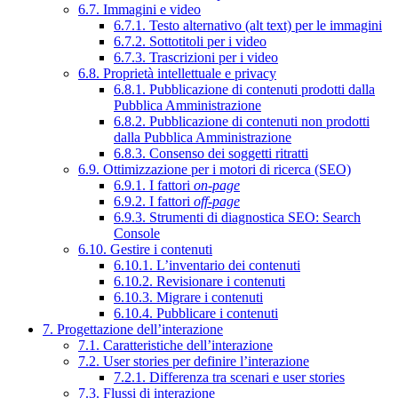
6.7. Immagini e video
6.7.1. Testo alternativo (alt text) per le immagini
6.7.2. Sottotitoli per i video
6.7.3. Trascrizioni per i video
6.8. Proprietà intellettuale e privacy
6.8.1. Pubblicazione di contenuti prodotti dalla
Pubblica Amministrazione
6.8.2. Pubblicazione di contenuti non prodotti
dalla Pubblica Amministrazione
6.8.3. Consenso dei soggetti ritratti
6.9. Ottimizzazione per i motori di ricerca (SEO)
6.9.1. I fattori
on-page
6.9.2. I fattori
off-page
6.9.3. Strumenti di diagnostica SEO: Search
Console
6.10. Gestire i contenuti
6.10.1. L’inventario dei contenuti
6.10.2. Revisionare i contenuti
6.10.3. Migrare i contenuti
6.10.4. Pubblicare i contenuti
7. Progettazione dell’interazione
7.1. Caratteristiche dell’interazione
7.2. User stories per definire l’interazione
7.2.1. Differenza tra scenari e user stories
7.3. Flussi di interazione