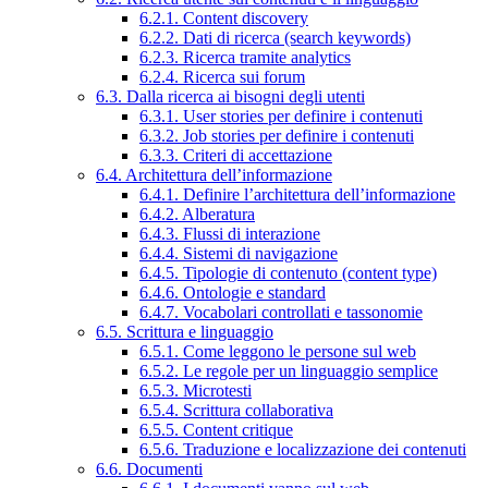
6.2.1. Content discovery
6.2.2. Dati di ricerca (search keywords)
6.2.3. Ricerca tramite analytics
6.2.4. Ricerca sui forum
6.3. Dalla ricerca ai bisogni degli utenti
6.3.1. User stories per definire i contenuti
6.3.2. Job stories per definire i contenuti
6.3.3. Criteri di accettazione
6.4. Architettura dell’informazione
6.4.1. Definire l’architettura dell’informazione
6.4.2. Alberatura
6.4.3. Flussi di interazione
6.4.4. Sistemi di navigazione
6.4.5. Tipologie di contenuto (content type)
6.4.6. Ontologie e standard
6.4.7. Vocabolari controllati e tassonomie
6.5. Scrittura e linguaggio
6.5.1. Come leggono le persone sul web
6.5.2. Le regole per un linguaggio semplice
6.5.3. Microtesti
6.5.4. Scrittura collaborativa
6.5.5. Content critique
6.5.6. Traduzione e localizzazione dei contenuti
6.6. Documenti