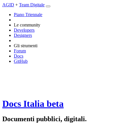
AGID
+
Team Digitale
Piano Triennale
Le community
Developers
Designers
Gli strumenti
Forum
Docs
GitHub
Docs Italia
beta
Documenti pubblici, digitali.