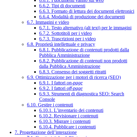
6.6.1. I documenti vanno sul web
6.6.2. Tipi di documenti
6.6.3. Formato di lettura dei documenti elettronici
6.6.4. Modalità di produzione dei documenti
6.7. Immagini e video
6.7.1. Testo alternativo (alt text) per le immagini
6.7.2. Sottotitoli per i video
6.7.3. Trascrizioni per i video
6.8. Proprietà intellettuale e privacy
6.8.1. Pubblicazione di contenuti prodotti dalla
Pubblica Amministrazione
6.8.2. Pubblicazione di contenuti non prodotti
dalla Pubblica Amministrazione
6.8.3. Consenso dei soggetti ritratti
6.9. Ottimizzazione per i motori di ricerca (SEO)
6.9.1. I fattori
on-page
6.9.2. I fattori
off-page
6.9.3. Strumenti di diagnostica SEO: Search
Console
6.10. Gestire i contenuti
6.10.1. L’inventario dei contenuti
6.10.2. Revisionare i contenuti
6.10.3. Migrare i contenuti
6.10.4. Pubblicare i contenuti
7. Progettazione dell’interazione