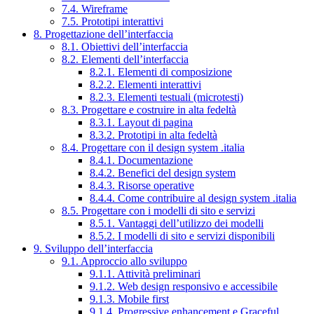
7.4. Wireframe
7.5. Prototipi interattivi
8. Progettazione dell’interfaccia
8.1. Obiettivi dell’interfaccia
8.2. Elementi dell’interfaccia
8.2.1. Elementi di composizione
8.2.2. Elementi interattivi
8.2.3. Elementi testuali (microtesti)
8.3. Progettare e costruire in alta fedeltà
8.3.1. Layout di pagina
8.3.2. Prototipi in alta fedeltà
8.4. Progettare con il design system .italia
8.4.1. Documentazione
8.4.2. Benefici del design system
8.4.3. Risorse operative
8.4.4. Come contribuire al design system .italia
8.5. Progettare con i modelli di sito e servizi
8.5.1. Vantaggi dell’utilizzo dei modelli
8.5.2. I modelli di sito e servizi disponibili
9. Sviluppo dell’interfaccia
9.1. Approccio allo sviluppo
9.1.1. Attività preliminari
9.1.2. Web design responsivo e accessibile
9.1.3. Mobile first
9.1.4. Progressive enhancement e Graceful