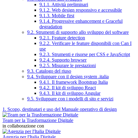
9.1.1. Attività preliminari
9.1.2. Web design responsivo e accessibile
9.1.3. Mobile first
9.1.4. Progressive enhancement e Graceful
degradation
9.2. Strumenti di supporto allo sviluppo del software
9.2.1. Feature detection
9.2.2. Verificare le feature disponibili con Can I
use
9.2.3. Strumenti e risorse per CSS e JavaScript
9.2.4. Supporto browser
9.2.5. Misurare le prestazioni
9.3. Catalogo del riuso
9.4. Sviluppare con il design system .italia
9.4.1. Il framework Bootstrap Italia
9.4.2. Il kit di sviluppo React
9.4.3. Il kit di sviluppo Angular
9.5. Sviluppare con i modelli di sito e servizi
1. Scopo, destinatari e uso del Manuale operativo di design
Team per la Trasformazione Digitale
in collaborazione con
Agenzia per l'Italia Digitale