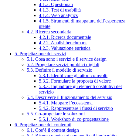
4.1.2. Questionari
4.1.3. Test di usabilità
4.1.4. Web analytics
4.1.5. Strumenti di mappatura dell’esperienza
utente
4.2. Ricerca secondaria
4.2.1. Ricerca documentale
4.2.2. Analisi benchmark
4.2.3. Valutazione euristica
5. Progettazione dei servizi
5.1. Cosa sono i servizi e il service design
5.2. Progettare servizi pubblici digitali
5.3. Definire il modello di servizio
5.3.1. Identificare gli attori coinvolti
5.3.2. Formulare la proposta di valore
5.3.3. Inquadrare gli elementi costitutivi del
servizio
5.4. Descrivere il funzionamento del servizio
5.4.1. Mappare l’ecosistema
5.4.2. Rappresentare i flussi di servizio
5.5. Co-progettare le soluzioni
5.5.1. Workshop di co-progettazione
6. Progettazione dei contenuti
6.1. Cos’è il content design
6.2. Ricerca utente sui contenuti e il linguaggio