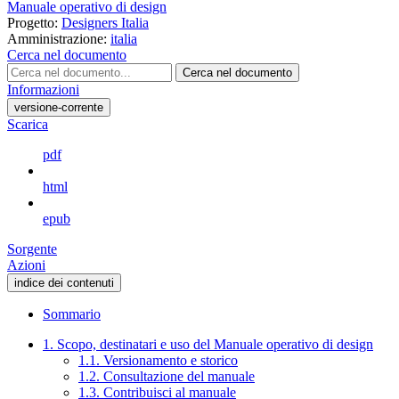
Manuale operativo di design
Progetto:
Designers Italia
Amministrazione:
italia
Cerca nel documento
Cerca nel documento
Informazioni
versione-corrente
Scarica
pdf
html
epub
Sorgente
Azioni
indice dei contenuti
Sommario
1. Scopo, destinatari e uso del Manuale operativo di design
1.1. Versionamento e storico
1.2. Consultazione del manuale
1.3. Contribuisci al manuale