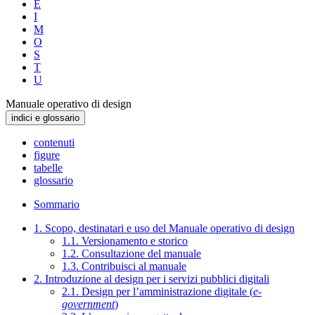
E
I
M
O
S
T
U
Manuale operativo di design
indici e glossario
contenuti
figure
tabelle
glossario
Sommario
1. Scopo, destinatari e uso del Manuale operativo di design
1.1. Versionamento e storico
1.2. Consultazione del manuale
1.3. Contribuisci al manuale
2. Introduzione al design per i servizi pubblici digitali
2.1. Design per l’amministrazione digitale (
e-
government
)