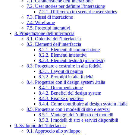
7.1. Caratteristiche dell’interazione
7.2. User stories per definire l’interazione
7.2.1. Differenza tra scenari e user stories
7.3. Flussi di interazione
7.4. Wireframe
7.5. Prototipi interattivi
8. Progettazione dell’interfaccia
8.1. Obiettivi dell’interfaccia
8.2. Elementi dell’interfaccia
8.2.1. Elementi di composizione
8.2.2. Elementi interattivi
8.2.3. Elementi testuali (microtesti)
8.3. Progettare e costruire in alta fedeltà
8.3.1. Layout di pagina
8.3.2. Prototipi in alta fedeltà
8.4. Progettare con il design system .italia
8.4.1. Documentazione
8.4.2. Benefici del design system
8.4.3. Risorse operative
8.4.4. Come contribuire al design system .italia
8.5. Progettare con i modelli di sito e servizi
8.5.1. Vantaggi dell’utilizzo dei modelli
8.5.2. I modelli di sito e servizi disponibili
9. Sviluppo dell’interfaccia
9.1. Approccio allo sviluppo