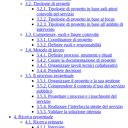
3.2. Tipologie di progetti
3.2.1. Tipologie di progetto in base agli attori
coinvolti nel servizio
3.2.2. Tipologie di progetto in base al focus
3.2.3. Tipologie di progetto in base all’ambito di
intervento
3.3. Competenze, ruoli e figure coinvolte
3.3.1. Coordinatore di progetto
3.3.2. Definire ruoli e responsabilità
3.4. Metodo di lavoro
3.4.1. Definire processi, strumenti e rituali
3.4.2. Curare la documentazione di progetto
3.4.3. Organizzare tavoli tecnici collaborativi
3.4.4. Prendere decisioni
3.5. Il processo progettuale
3.5.1. Organizzare il progetto e la sua gestione
3.5.2. Comprendere il contesto d’uso del servizio
pubblico
3.5.3. Progettare i processi e i
touchpoint
del
servizio
3.5.4. Realizzare l’interfaccia utente del servizio
3.5.5. Validare la soluzione ottenuta
4. Ricerca progettuale
4.1. Ricerca primaria
4.1.1. Interviste