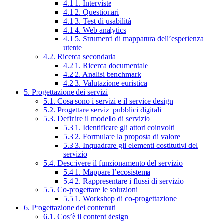
4.1.1. Interviste
4.1.2. Questionari
4.1.3. Test di usabilità
4.1.4. Web analytics
4.1.5. Strumenti di mappatura dell’esperienza
utente
4.2. Ricerca secondaria
4.2.1. Ricerca documentale
4.2.2. Analisi benchmark
4.2.3. Valutazione euristica
5. Progettazione dei servizi
5.1. Cosa sono i servizi e il service design
5.2. Progettare servizi pubblici digitali
5.3. Definire il modello di servizio
5.3.1. Identificare gli attori coinvolti
5.3.2. Formulare la proposta di valore
5.3.3. Inquadrare gli elementi costitutivi del
servizio
5.4. Descrivere il funzionamento del servizio
5.4.1. Mappare l’ecosistema
5.4.2. Rappresentare i flussi di servizio
5.5. Co-progettare le soluzioni
5.5.1. Workshop di co-progettazione
6. Progettazione dei contenuti
6.1. Cos’è il content design