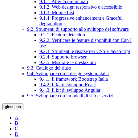
9.1.1. Attività preliminari
9.1.2. Web design responsivo e accessibile
9.1.3. Mobile first
9.1.4. Progressive enhancement e Graceful
degradation
9.2. Strumenti di supporto allo sviluppo del software
9.2.1. Feature detection
9.2.2. Verificare le feature disponibili con Can I
use
9.2.3. Strumenti e risorse per CSS e JavaScript
9.2.4. Supporto browser
9.2.5. Misurare le prestazioni
9.3. Catalogo del riuso
9.4. Sviluppare con il design system .italia
9.4.1. Il framework Bootstrap Italia
9.4.2. Il kit di sviluppo React
9.4.3. Il kit di sviluppo Angular
9.5. Sviluppare con i modelli di sito e servizi
glossario
A
B
C
D