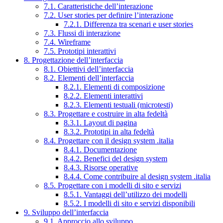
7.1. Caratteristiche dell’interazione
7.2. User stories per definire l’interazione
7.2.1. Differenza tra scenari e user stories
7.3. Flussi di interazione
7.4. Wireframe
7.5. Prototipi interattivi
8. Progettazione dell’interfaccia
8.1. Obiettivi dell’interfaccia
8.2. Elementi dell’interfaccia
8.2.1. Elementi di composizione
8.2.2. Elementi interattivi
8.2.3. Elementi testuali (microtesti)
8.3. Progettare e costruire in alta fedeltà
8.3.1. Layout di pagina
8.3.2. Prototipi in alta fedeltà
8.4. Progettare con il design system .italia
8.4.1. Documentazione
8.4.2. Benefici del design system
8.4.3. Risorse operative
8.4.4. Come contribuire al design system .italia
8.5. Progettare con i modelli di sito e servizi
8.5.1. Vantaggi dell’utilizzo dei modelli
8.5.2. I modelli di sito e servizi disponibili
9. Sviluppo dell’interfaccia
9.1. Approccio allo sviluppo