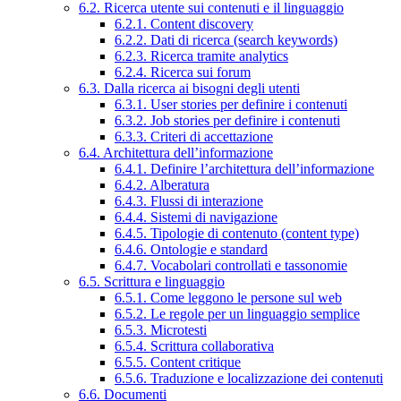
6.2. Ricerca utente sui contenuti e il linguaggio
6.2.1. Content discovery
6.2.2. Dati di ricerca (search keywords)
6.2.3. Ricerca tramite analytics
6.2.4. Ricerca sui forum
6.3. Dalla ricerca ai bisogni degli utenti
6.3.1. User stories per definire i contenuti
6.3.2. Job stories per definire i contenuti
6.3.3. Criteri di accettazione
6.4. Architettura dell’informazione
6.4.1. Definire l’architettura dell’informazione
6.4.2. Alberatura
6.4.3. Flussi di interazione
6.4.4. Sistemi di navigazione
6.4.5. Tipologie di contenuto (content type)
6.4.6. Ontologie e standard
6.4.7. Vocabolari controllati e tassonomie
6.5. Scrittura e linguaggio
6.5.1. Come leggono le persone sul web
6.5.2. Le regole per un linguaggio semplice
6.5.3. Microtesti
6.5.4. Scrittura collaborativa
6.5.5. Content critique
6.5.6. Traduzione e localizzazione dei contenuti
6.6. Documenti