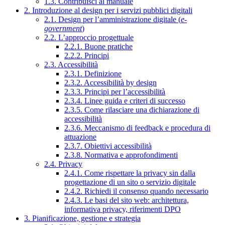
1.3. Contribuisci al manuale
2. Introduzione al design per i servizi pubblici digitali
2.1. Design per l’amministrazione digitale (
e-
government
)
2.2. L’approccio progettuale
2.2.1. Buone pratiche
2.2.2. Principi
2.3. Accessibilità
2.3.1. Definizione
2.3.2. Accessibilità by design
2.3.3. Principi per l’accessibilità
2.3.4. Linee guida e criteri di successo
2.3.5. Come rilasciare una dichiarazione di
accessibilità
2.3.6. Meccanismo di feedback e procedura di
attuazione
2.3.7. Obiettivi accessibilità
2.3.8. Normativa e approfondimenti
2.4. Privacy
2.4.1. Come rispettare la privacy sin dalla
progettazione di un sito o servizio digitale
2.4.2. Richiedi il consenso quando necessario
2.4.3. Le basi del sito web: architettura,
informativa privacy, riferimenti DPO
3. Pianificazione, gestione e strategia