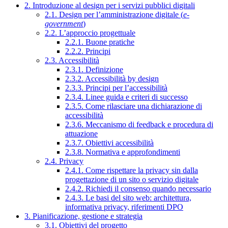
2. Introduzione al design per i servizi pubblici digitali
2.1. Design per l’amministrazione digitale (
e-
government
)
2.2. L’approccio progettuale
2.2.1. Buone pratiche
2.2.2. Principi
2.3. Accessibilità
2.3.1. Definizione
2.3.2. Accessibilità by design
2.3.3. Principi per l’accessibilità
2.3.4. Linee guida e criteri di successo
2.3.5. Come rilasciare una dichiarazione di
accessibilità
2.3.6. Meccanismo di feedback e procedura di
attuazione
2.3.7. Obiettivi accessibilità
2.3.8. Normativa e approfondimenti
2.4. Privacy
2.4.1. Come rispettare la privacy sin dalla
progettazione di un sito o servizio digitale
2.4.2. Richiedi il consenso quando necessario
2.4.3. Le basi del sito web: architettura,
informativa privacy, riferimenti DPO
3. Pianificazione, gestione e strategia
3.1. Obiettivi del progetto