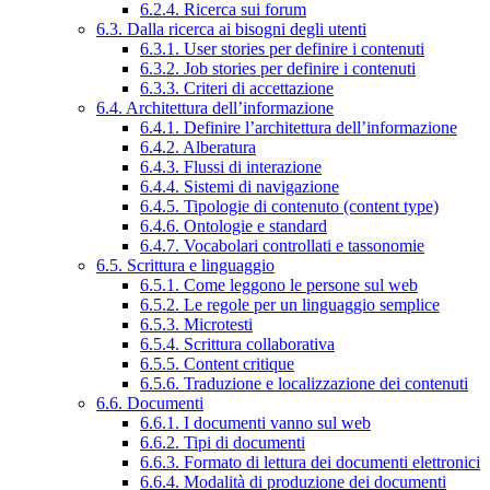
6.2.4. Ricerca sui forum
6.3. Dalla ricerca ai bisogni degli utenti
6.3.1. User stories per definire i contenuti
6.3.2. Job stories per definire i contenuti
6.3.3. Criteri di accettazione
6.4. Architettura dell’informazione
6.4.1. Definire l’architettura dell’informazione
6.4.2. Alberatura
6.4.3. Flussi di interazione
6.4.4. Sistemi di navigazione
6.4.5. Tipologie di contenuto (content type)
6.4.6. Ontologie e standard
6.4.7. Vocabolari controllati e tassonomie
6.5. Scrittura e linguaggio
6.5.1. Come leggono le persone sul web
6.5.2. Le regole per un linguaggio semplice
6.5.3. Microtesti
6.5.4. Scrittura collaborativa
6.5.5. Content critique
6.5.6. Traduzione e localizzazione dei contenuti
6.6. Documenti
6.6.1. I documenti vanno sul web
6.6.2. Tipi di documenti
6.6.3. Formato di lettura dei documenti elettronici
6.6.4. Modalità di produzione dei documenti