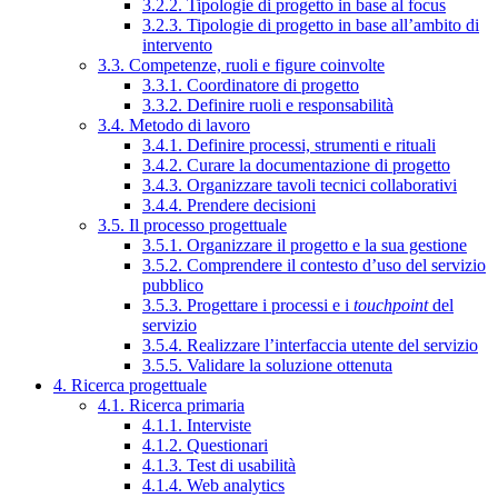
3.2.2. Tipologie di progetto in base al focus
3.2.3. Tipologie di progetto in base all’ambito di
intervento
3.3. Competenze, ruoli e figure coinvolte
3.3.1. Coordinatore di progetto
3.3.2. Definire ruoli e responsabilità
3.4. Metodo di lavoro
3.4.1. Definire processi, strumenti e rituali
3.4.2. Curare la documentazione di progetto
3.4.3. Organizzare tavoli tecnici collaborativi
3.4.4. Prendere decisioni
3.5. Il processo progettuale
3.5.1. Organizzare il progetto e la sua gestione
3.5.2. Comprendere il contesto d’uso del servizio
pubblico
3.5.3. Progettare i processi e i
touchpoint
del
servizio
3.5.4. Realizzare l’interfaccia utente del servizio
3.5.5. Validare la soluzione ottenuta
4. Ricerca progettuale
4.1. Ricerca primaria
4.1.1. Interviste
4.1.2. Questionari
4.1.3. Test di usabilità
4.1.4. Web analytics