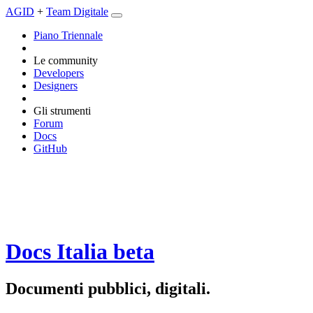
AGID
+
Team Digitale
Piano Triennale
Le community
Developers
Designers
Gli strumenti
Forum
Docs
GitHub
Docs Italia
beta
Documenti pubblici, digitali.