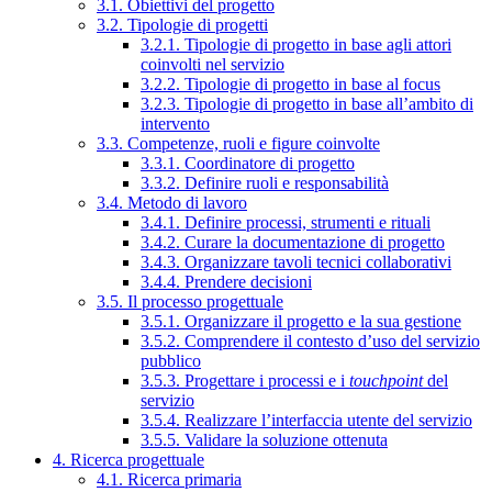
3.1. Obiettivi del progetto
3.2. Tipologie di progetti
3.2.1. Tipologie di progetto in base agli attori
coinvolti nel servizio
3.2.2. Tipologie di progetto in base al focus
3.2.3. Tipologie di progetto in base all’ambito di
intervento
3.3. Competenze, ruoli e figure coinvolte
3.3.1. Coordinatore di progetto
3.3.2. Definire ruoli e responsabilità
3.4. Metodo di lavoro
3.4.1. Definire processi, strumenti e rituali
3.4.2. Curare la documentazione di progetto
3.4.3. Organizzare tavoli tecnici collaborativi
3.4.4. Prendere decisioni
3.5. Il processo progettuale
3.5.1. Organizzare il progetto e la sua gestione
3.5.2. Comprendere il contesto d’uso del servizio
pubblico
3.5.3. Progettare i processi e i
touchpoint
del
servizio
3.5.4. Realizzare l’interfaccia utente del servizio
3.5.5. Validare la soluzione ottenuta
4. Ricerca progettuale
4.1. Ricerca primaria