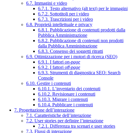
6.7. Immagini e video
6.7.1. Testo alternativo (alt text) per le immagini
6.7.2. Sottotitoli per i video
6.7.3. Trascrizioni per i video
6.8. Proprietà intellettuale e privacy
6.8.1. Pubblicazione di contenuti prodotti dalla
Pubblica Amministrazione
6.8.2. Pubblicazione di contenuti non prodotti
dalla Pubblica Amministrazione
6.8.3. Consenso dei soggetti ritratti
6.9. Ottimizzazione per i motori di ricerca (SEO)
6.9.1. I fattori
on-page
6.9.2. I fattori
off-page
6.9.3. Strumenti di diagnostica SEO: Search
Console
6.10. Gestire i contenuti
6.10.1. L’inventario dei contenuti
6.10.2. Revisionare i contenuti
6.10.3. Migrare i contenuti
6.10.4. Pubblicare i contenuti
7. Progettazione dell’interazione
7.1. Caratteristiche dell’interazione
7.2. User stories per definire l’interazione
7.2.1. Differenza tra scenari e user stories
7.3. Flussi di interazione