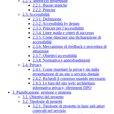
2.2. L’approccio progettuale
2.2.1. Buone pratiche
2.2.2. Principi
2.3. Accessibilità
2.3.1. Definizione
2.3.2. Accessibilità by design
2.3.3. Principi per l’accessibilità
2.3.4. Linee guida e criteri di successo
2.3.5. Come rilasciare una dichiarazione di
accessibilità
2.3.6. Meccanismo di feedback e procedura di
attuazione
2.3.7. Obiettivi accessibilità
2.3.8. Normativa e approfondimenti
2.4. Privacy
2.4.1. Come rispettare la privacy sin dalla
progettazione di un sito o servizio digitale
2.4.2. Richiedi il consenso quando necessario
2.4.3. Le basi del sito web: architettura,
informativa privacy, riferimenti DPO
3. Pianificazione, gestione e strategia
3.1. Obiettivi del progetto
3.2. Tipologie di progetti
3.2.1. Tipologie di progetto in base agli attori
coinvolti nel servizio