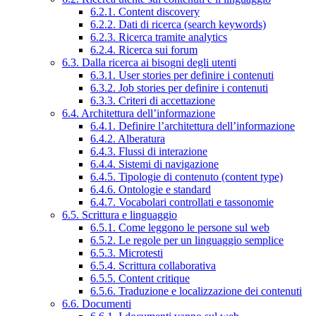
6.2.1. Content discovery
6.2.2. Dati di ricerca (search keywords)
6.2.3. Ricerca tramite analytics
6.2.4. Ricerca sui forum
6.3. Dalla ricerca ai bisogni degli utenti
6.3.1. User stories per definire i contenuti
6.3.2. Job stories per definire i contenuti
6.3.3. Criteri di accettazione
6.4. Architettura dell’informazione
6.4.1. Definire l’architettura dell’informazione
6.4.2. Alberatura
6.4.3. Flussi di interazione
6.4.4. Sistemi di navigazione
6.4.5. Tipologie di contenuto (content type)
6.4.6. Ontologie e standard
6.4.7. Vocabolari controllati e tassonomie
6.5. Scrittura e linguaggio
6.5.1. Come leggono le persone sul web
6.5.2. Le regole per un linguaggio semplice
6.5.3. Microtesti
6.5.4. Scrittura collaborativa
6.5.5. Content critique
6.5.6. Traduzione e localizzazione dei contenuti
6.6. Documenti