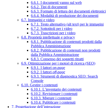
6.6.1. I documenti vanno sul web
6.6.2. Tipi di documenti
6.6.3. Formato di lettura dei documenti elettronici
6.6.4. Modalità di produzione dei documenti
6.7. Immagini e video
6.7.1. Testo alternativo (alt text) per le immagini
6.7.2. Sottotitoli per i video
6.7.3. Trascrizioni per i video
6.8. Proprietà intellettuale e privacy
6.8.1. Pubblicazione di contenuti prodotti dalla
Pubblica Amministrazione
6.8.2. Pubblicazione di contenuti non prodotti
dalla Pubblica Amministrazione
6.8.3. Consenso dei soggetti ritratti
6.9. Ottimizzazione per i motori di ricerca (SEO)
6.9.1. I fattori
on-page
6.9.2. I fattori
off-page
6.9.3. Strumenti di diagnostica SEO: Search
Console
6.10. Gestire i contenuti
6.10.1. L’inventario dei contenuti
6.10.2. Revisionare i contenuti
6.10.3. Migrare i contenuti
6.10.4. Pubblicare i contenuti
7. Progettazione dell’interazione