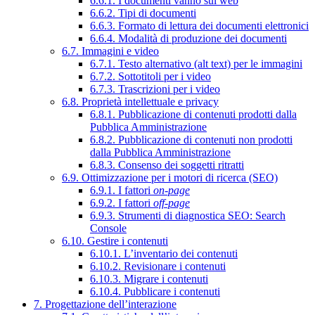
6.6.1. I documenti vanno sul web
6.6.2. Tipi di documenti
6.6.3. Formato di lettura dei documenti elettronici
6.6.4. Modalità di produzione dei documenti
6.7. Immagini e video
6.7.1. Testo alternativo (alt text) per le immagini
6.7.2. Sottotitoli per i video
6.7.3. Trascrizioni per i video
6.8. Proprietà intellettuale e privacy
6.8.1. Pubblicazione di contenuti prodotti dalla
Pubblica Amministrazione
6.8.2. Pubblicazione di contenuti non prodotti
dalla Pubblica Amministrazione
6.8.3. Consenso dei soggetti ritratti
6.9. Ottimizzazione per i motori di ricerca (SEO)
6.9.1. I fattori
on-page
6.9.2. I fattori
off-page
6.9.3. Strumenti di diagnostica SEO: Search
Console
6.10. Gestire i contenuti
6.10.1. L’inventario dei contenuti
6.10.2. Revisionare i contenuti
6.10.3. Migrare i contenuti
6.10.4. Pubblicare i contenuti
7. Progettazione dell’interazione