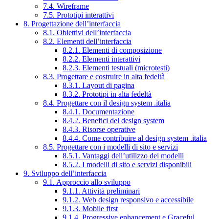
7.4. Wireframe
7.5. Prototipi interattivi
8. Progettazione dell’interfaccia
8.1. Obiettivi dell’interfaccia
8.2. Elementi dell’interfaccia
8.2.1. Elementi di composizione
8.2.2. Elementi interattivi
8.2.3. Elementi testuali (microtesti)
8.3. Progettare e costruire in alta fedeltà
8.3.1. Layout di pagina
8.3.2. Prototipi in alta fedeltà
8.4. Progettare con il design system .italia
8.4.1. Documentazione
8.4.2. Benefici del design system
8.4.3. Risorse operative
8.4.4. Come contribuire al design system .italia
8.5. Progettare con i modelli di sito e servizi
8.5.1. Vantaggi dell’utilizzo dei modelli
8.5.2. I modelli di sito e servizi disponibili
9. Sviluppo dell’interfaccia
9.1. Approccio allo sviluppo
9.1.1. Attività preliminari
9.1.2. Web design responsivo e accessibile
9.1.3. Mobile first
9.1.4. Progressive enhancement e Graceful