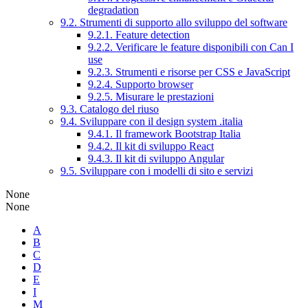
degradation
9.2. Strumenti di supporto allo sviluppo del software
9.2.1. Feature detection
9.2.2. Verificare le feature disponibili con Can I
use
9.2.3. Strumenti e risorse per CSS e JavaScript
9.2.4. Supporto browser
9.2.5. Misurare le prestazioni
9.3. Catalogo del riuso
9.4. Sviluppare con il design system .italia
9.4.1. Il framework Bootstrap Italia
9.4.2. Il kit di sviluppo React
9.4.3. Il kit di sviluppo Angular
9.5. Sviluppare con i modelli di sito e servizi
None
None
A
B
C
D
E
I
M