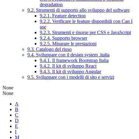
degradation
9.2. Strumenti di supporto allo sviluppo del software
9.2.1. Feature detection
9.2.2. Verificare le feature disponibili con Can I
use
9.2.3. Strumenti e risorse per CSS e JavaScript
9.2.4. Supporto browser
9.2.5. Misurare le prestazioni
9.3. Catalogo del riuso
9.4. Sviluppare con il design system .italia
9.4.1. Il framework Bootstrap Italia
9.4.2. Il kit di sviluppo React
9.4.3. Il kit di sviluppo Angular
9.5. Sviluppare con i modelli di sito e servizi
None
None
A
B
C
D
E
I
M