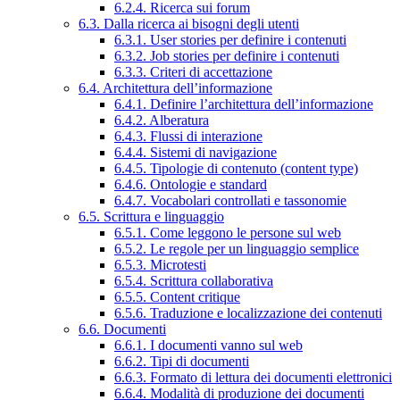
6.2.4. Ricerca sui forum
6.3. Dalla ricerca ai bisogni degli utenti
6.3.1. User stories per definire i contenuti
6.3.2. Job stories per definire i contenuti
6.3.3. Criteri di accettazione
6.4. Architettura dell’informazione
6.4.1. Definire l’architettura dell’informazione
6.4.2. Alberatura
6.4.3. Flussi di interazione
6.4.4. Sistemi di navigazione
6.4.5. Tipologie di contenuto (content type)
6.4.6. Ontologie e standard
6.4.7. Vocabolari controllati e tassonomie
6.5. Scrittura e linguaggio
6.5.1. Come leggono le persone sul web
6.5.2. Le regole per un linguaggio semplice
6.5.3. Microtesti
6.5.4. Scrittura collaborativa
6.5.5. Content critique
6.5.6. Traduzione e localizzazione dei contenuti
6.6. Documenti
6.6.1. I documenti vanno sul web
6.6.2. Tipi di documenti
6.6.3. Formato di lettura dei documenti elettronici
6.6.4. Modalità di produzione dei documenti