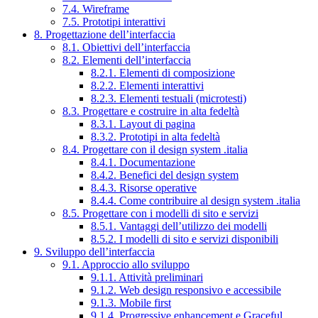
7.4. Wireframe
7.5. Prototipi interattivi
8. Progettazione dell’interfaccia
8.1. Obiettivi dell’interfaccia
8.2. Elementi dell’interfaccia
8.2.1. Elementi di composizione
8.2.2. Elementi interattivi
8.2.3. Elementi testuali (microtesti)
8.3. Progettare e costruire in alta fedeltà
8.3.1. Layout di pagina
8.3.2. Prototipi in alta fedeltà
8.4. Progettare con il design system .italia
8.4.1. Documentazione
8.4.2. Benefici del design system
8.4.3. Risorse operative
8.4.4. Come contribuire al design system .italia
8.5. Progettare con i modelli di sito e servizi
8.5.1. Vantaggi dell’utilizzo dei modelli
8.5.2. I modelli di sito e servizi disponibili
9. Sviluppo dell’interfaccia
9.1. Approccio allo sviluppo
9.1.1. Attività preliminari
9.1.2. Web design responsivo e accessibile
9.1.3. Mobile first
9.1.4. Progressive enhancement e Graceful