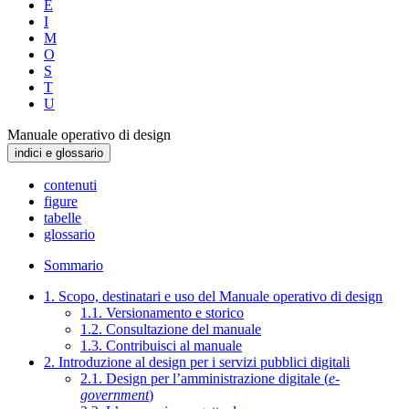
E
I
M
O
S
T
U
Manuale operativo di design
indici e glossario
contenuti
figure
tabelle
glossario
Sommario
1. Scopo, destinatari e uso del Manuale operativo di design
1.1. Versionamento e storico
1.2. Consultazione del manuale
1.3. Contribuisci al manuale
2. Introduzione al design per i servizi pubblici digitali
2.1. Design per l’amministrazione digitale (
e-
government
)