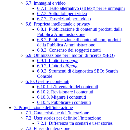
6.7. Immagini e video
6.7.1. Testo alternativo (alt text) per le immagini
6.7.2. Sottotitoli per i video
6.7.3. Trascrizioni per i video
6.8. Proprietà intellettuale e privacy
6.8.1. Pubblicazione di contenuti prodotti dalla
Pubblica Amministrazione
6.8.2. Pubblicazione di contenuti non prodotti
dalla Pubblica Amministrazione
6.8.3. Consenso dei soggetti ritratti
6.9. Ottimizzazione per i motori di ricerca (SEO)
6.9.1. I fattori
on-page
6.9.2. I fattori
off-page
6.9.3. Strumenti di diagnostica SEO: Search
Console
6.10. Gestire i contenuti
6.10.1. L’inventario dei contenuti
6.10.2. Revisionare i contenuti
6.10.3. Migrare i contenuti
6.10.4. Pubblicare i contenuti
7. Progettazione dell’interazione
7.1. Caratteristiche dell’interazione
7.2. User stories per definire l’interazione
7.2.1. Differenza tra scenari e user stories
7.3. Flussi di interazione