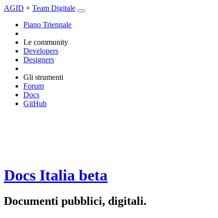
AGID
+
Team Digitale
Piano Triennale
Le community
Developers
Designers
Gli strumenti
Forum
Docs
GitHub
Docs Italia
beta
Documenti pubblici, digitali.