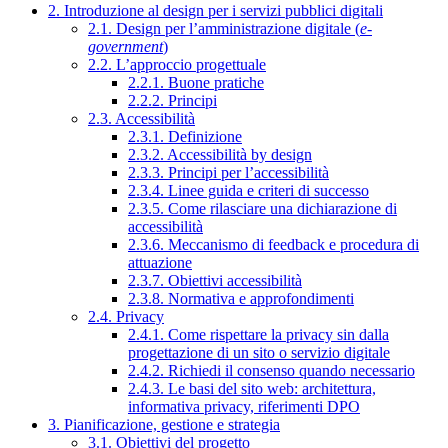
2. Introduzione al design per i servizi pubblici digitali
2.1. Design per l’amministrazione digitale (
e-
government
)
2.2. L’approccio progettuale
2.2.1. Buone pratiche
2.2.2. Principi
2.3. Accessibilità
2.3.1. Definizione
2.3.2. Accessibilità by design
2.3.3. Principi per l’accessibilità
2.3.4. Linee guida e criteri di successo
2.3.5. Come rilasciare una dichiarazione di
accessibilità
2.3.6. Meccanismo di feedback e procedura di
attuazione
2.3.7. Obiettivi accessibilità
2.3.8. Normativa e approfondimenti
2.4. Privacy
2.4.1. Come rispettare la privacy sin dalla
progettazione di un sito o servizio digitale
2.4.2. Richiedi il consenso quando necessario
2.4.3. Le basi del sito web: architettura,
informativa privacy, riferimenti DPO
3. Pianificazione, gestione e strategia
3.1. Obiettivi del progetto