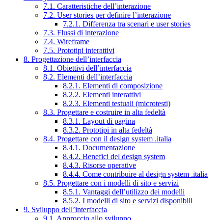
7.1. Caratteristiche dell’interazione
7.2. User stories per definire l’interazione
7.2.1. Differenza tra scenari e user stories
7.3. Flussi di interazione
7.4. Wireframe
7.5. Prototipi interattivi
8. Progettazione dell’interfaccia
8.1. Obiettivi dell’interfaccia
8.2. Elementi dell’interfaccia
8.2.1. Elementi di composizione
8.2.2. Elementi interattivi
8.2.3. Elementi testuali (microtesti)
8.3. Progettare e costruire in alta fedeltà
8.3.1. Layout di pagina
8.3.2. Prototipi in alta fedeltà
8.4. Progettare con il design system .italia
8.4.1. Documentazione
8.4.2. Benefici del design system
8.4.3. Risorse operative
8.4.4. Come contribuire al design system .italia
8.5. Progettare con i modelli di sito e servizi
8.5.1. Vantaggi dell’utilizzo dei modelli
8.5.2. I modelli di sito e servizi disponibili
9. Sviluppo dell’interfaccia
9.1. Approccio allo sviluppo