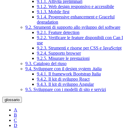
9.1.1. Attività preliminari
9.1.2. Web design responsivo e accessibile
9.1.3. Mobile first
9.1.4. Progressive enhancement e Graceful
degradation
9.2. Strumenti di supporto allo sviluppo del software
9.2.1. Feature detection
9.2.2. Verificare le feature disponibili con Can I
use
9.2.3. Strumenti e risorse per CSS e JavaScript
9.2.4. Supporto browser
9.2.5. Misurare le prestazioni
9.3. Catalogo del riuso
9.4. Sviluppare con il design system .italia
9.4.1. Il framework Bootstrap Italia
9.4.2. Il kit di sviluppo React
9.4.3. Il kit di sviluppo Angular
9.5. Sviluppare con i modelli di sito e servizi
glossario
A
B
C
D