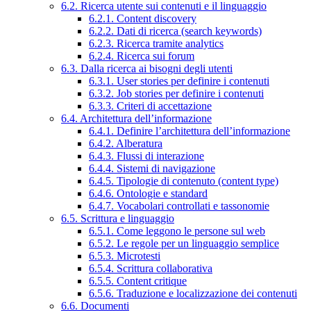
6.2. Ricerca utente sui contenuti e il linguaggio
6.2.1. Content discovery
6.2.2. Dati di ricerca (search keywords)
6.2.3. Ricerca tramite analytics
6.2.4. Ricerca sui forum
6.3. Dalla ricerca ai bisogni degli utenti
6.3.1. User stories per definire i contenuti
6.3.2. Job stories per definire i contenuti
6.3.3. Criteri di accettazione
6.4. Architettura dell’informazione
6.4.1. Definire l’architettura dell’informazione
6.4.2. Alberatura
6.4.3. Flussi di interazione
6.4.4. Sistemi di navigazione
6.4.5. Tipologie di contenuto (content type)
6.4.6. Ontologie e standard
6.4.7. Vocabolari controllati e tassonomie
6.5. Scrittura e linguaggio
6.5.1. Come leggono le persone sul web
6.5.2. Le regole per un linguaggio semplice
6.5.3. Microtesti
6.5.4. Scrittura collaborativa
6.5.5. Content critique
6.5.6. Traduzione e localizzazione dei contenuti
6.6. Documenti