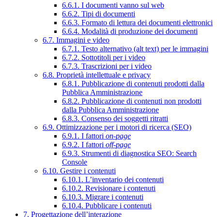
6.6.1. I documenti vanno sul web
6.6.2. Tipi di documenti
6.6.3. Formato di lettura dei documenti elettronici
6.6.4. Modalità di produzione dei documenti
6.7. Immagini e video
6.7.1. Testo alternativo (alt text) per le immagini
6.7.2. Sottotitoli per i video
6.7.3. Trascrizioni per i video
6.8. Proprietà intellettuale e privacy
6.8.1. Pubblicazione di contenuti prodotti dalla
Pubblica Amministrazione
6.8.2. Pubblicazione di contenuti non prodotti
dalla Pubblica Amministrazione
6.8.3. Consenso dei soggetti ritratti
6.9. Ottimizzazione per i motori di ricerca (SEO)
6.9.1. I fattori
on-page
6.9.2. I fattori
off-page
6.9.3. Strumenti di diagnostica SEO: Search
Console
6.10. Gestire i contenuti
6.10.1. L’inventario dei contenuti
6.10.2. Revisionare i contenuti
6.10.3. Migrare i contenuti
6.10.4. Pubblicare i contenuti
7. Progettazione dell’interazione