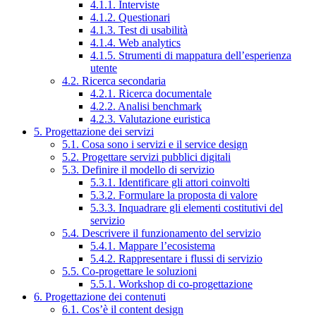
4.1.1. Interviste
4.1.2. Questionari
4.1.3. Test di usabilità
4.1.4. Web analytics
4.1.5. Strumenti di mappatura dell’esperienza
utente
4.2. Ricerca secondaria
4.2.1. Ricerca documentale
4.2.2. Analisi benchmark
4.2.3. Valutazione euristica
5. Progettazione dei servizi
5.1. Cosa sono i servizi e il service design
5.2. Progettare servizi pubblici digitali
5.3. Definire il modello di servizio
5.3.1. Identificare gli attori coinvolti
5.3.2. Formulare la proposta di valore
5.3.3. Inquadrare gli elementi costitutivi del
servizio
5.4. Descrivere il funzionamento del servizio
5.4.1. Mappare l’ecosistema
5.4.2. Rappresentare i flussi di servizio
5.5. Co-progettare le soluzioni
5.5.1. Workshop di co-progettazione
6. Progettazione dei contenuti
6.1. Cos’è il content design