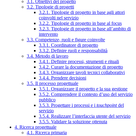
3.1. Obiettivi del progetto
3.2. Tipologie di progetti
3.2.1. Tipologie di progetto in base agli attori
coinvolti nel servizio
3.2.2. Tipologie di progetto in base al focus
3.2.3. Tipologie di progetto in base all’ambito di
intervento
3.3. Competenze, ruoli e figure coinvolte
3.3.1. Coordinatore di progetto
3.3.2. Definire ruoli e responsabilità
3.4. Metodo di lavoro
3.4.1. Definire processi, strumenti e rituali
3.4.2. Curare la documentazione di progetto
3.4.3. Organizzare tavoli tecnici collaborativi
3.4.4. Prendere decisioni
3.5. Il processo progettuale
3.5.1. Organizzare il progetto e la sua gestione
3.5.2. Comprendere il contesto d’uso del servizio
pubblico
3.5.3. Progettare i processi e i
touchpoint
del
servizio
3.5.4. Realizzare l’interfaccia utente del servizio
3.5.5. Validare la soluzione ottenuta
4. Ricerca progettuale
4.1. Ricerca primaria