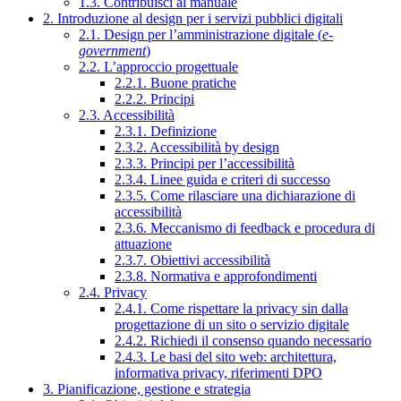
1.3. Contribuisci al manuale
2. Introduzione al design per i servizi pubblici digitali
2.1. Design per l’amministrazione digitale (
e-
government
)
2.2. L’approccio progettuale
2.2.1. Buone pratiche
2.2.2. Principi
2.3. Accessibilità
2.3.1. Definizione
2.3.2. Accessibilità by design
2.3.3. Principi per l’accessibilità
2.3.4. Linee guida e criteri di successo
2.3.5. Come rilasciare una dichiarazione di
accessibilità
2.3.6. Meccanismo di feedback e procedura di
attuazione
2.3.7. Obiettivi accessibilità
2.3.8. Normativa e approfondimenti
2.4. Privacy
2.4.1. Come rispettare la privacy sin dalla
progettazione di un sito o servizio digitale
2.4.2. Richiedi il consenso quando necessario
2.4.3. Le basi del sito web: architettura,
informativa privacy, riferimenti DPO
3. Pianificazione, gestione e strategia