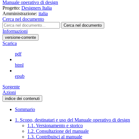
Manuale operativo di design
Progetto:
Designers Italia
Amministrazione:
italia
Cerca nel documento
Cerca nel documento
Informazioni
versione-corrente
Scarica
pdf
html
epub
Sorgente
Azioni
indice dei contenuti
Sommario
1. Scopo, destinatari e uso del Manuale operativo di design
1.1. Versionamento e storico
1.2. Consultazione del manuale
1.3. Contribuisci al manuale