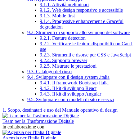
9.1.1. Attività preliminari
9.1.2. Web design responsivo e accessibile
9.1.3. Mobile first
9.1.4. Progressive enhancement e Graceful
degradation
9.2. Strumenti di supporto allo sviluppo del software
9.2.1. Feature detection
9.2.2. Verificare le feature disponibili con Can I
use
9.2.3. Strumenti e risorse per CSS e JavaScript
9.2.4. Supporto browser
9.2.5. Misurare le prestazioni
9.3. Catalogo del riuso
9.4. Sviluppare con il design system .italia
9.4.1. Il framework Bootstrap Italia
9.4.2. Il kit di sviluppo React
9.4.3. Il kit di sviluppo Angular
9.5. Sviluppare con i modelli di sito e servizi
1. Scopo, destinatari e uso del Manuale operativo di design
Team per la Trasformazione Digitale
in collaborazione con
Agenzia per l'Italia Digitale