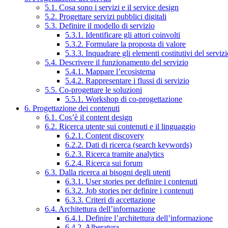
5.1. Cosa sono i servizi e il service design
5.2. Progettare servizi pubblici digitali
5.3. Definire il modello di servizio
5.3.1. Identificare gli attori coinvolti
5.3.2. Formulare la proposta di valore
5.3.3. Inquadrare gli elementi costitutivi del serviz
5.4. Descrivere il funzionamento del servizio
5.4.1. Mappare l’ecosistema
5.4.2. Rappresentare i flussi di servizio
5.5. Co-progettare le soluzioni
5.5.1. Workshop di co-progettazione
6. Progettazione dei contenuti
6.1. Cos’è il content design
6.2. Ricerca utente sui contenuti e il linguaggio
6.2.1. Content discovery
6.2.2. Dati di ricerca (search keywords)
6.2.3. Ricerca tramite analytics
6.2.4. Ricerca sui forum
6.3. Dalla ricerca ai bisogni degli utenti
6.3.1. User stories per definire i contenuti
6.3.2. Job stories per definire i contenuti
6.3.3. Criteri di accettazione
6.4. Architettura dell’informazione
6.4.1. Definire l’architettura dell’informazione
6.4.2. Alberatura