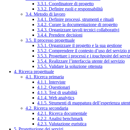
3.3.1. Coordinatore di progetto
3.3.2. Definire ruoli e responsabilità
3.4. Metodo di lavoro
3.4.1. Definire processi, strumenti e rituali
3.4.2. Curare la documentazione di progetto
3.4.3. Organizzare tavoli tecnici collaborativi
3.4.4. Prendere decisioni
3.5. Il processo progettuale
3.5.1. Organizzare il progetto e la sua gestione
3.5.2. Comprendere il contesto d’uso del servizio 
3.5.3. Progettare i processi e i
touchpoint
del servi
3.5.4. Realizzare l’interfaccia utente del servizio
3.5.5. Validare la soluzione ottenuta
4. Ricerca progettuale
4.1. Ricerca primaria
4.1.1. Interviste
4.1.2. Questionari
4.1.3. Test di usabilità
4.1.4. Web analytics
4.1.5. Strumenti di mappatura dell’esperienza uten
4.2. Ricerca secondaria
4.2.1. Ricerca documentale
4.2.2. Analisi benchmark
4.2.3. Valutazione euristica
5. Progettazione dei servizi