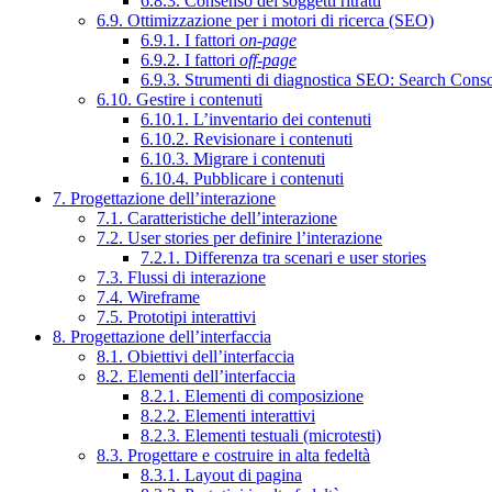
6.8.3. Consenso dei soggetti ritratti
6.9. Ottimizzazione per i motori di ricerca (SEO)
6.9.1. I fattori
on-page
6.9.2. I fattori
off-page
6.9.3. Strumenti di diagnostica SEO: Search Cons
6.10. Gestire i contenuti
6.10.1. L’inventario dei contenuti
6.10.2. Revisionare i contenuti
6.10.3. Migrare i contenuti
6.10.4. Pubblicare i contenuti
7. Progettazione dell’interazione
7.1. Caratteristiche dell’interazione
7.2. User stories per definire l’interazione
7.2.1. Differenza tra scenari e user stories
7.3. Flussi di interazione
7.4. Wireframe
7.5. Prototipi interattivi
8. Progettazione dell’interfaccia
8.1. Obiettivi dell’interfaccia
8.2. Elementi dell’interfaccia
8.2.1. Elementi di composizione
8.2.2. Elementi interattivi
8.2.3. Elementi testuali (microtesti)
8.3. Progettare e costruire in alta fedeltà
8.3.1. Layout di pagina