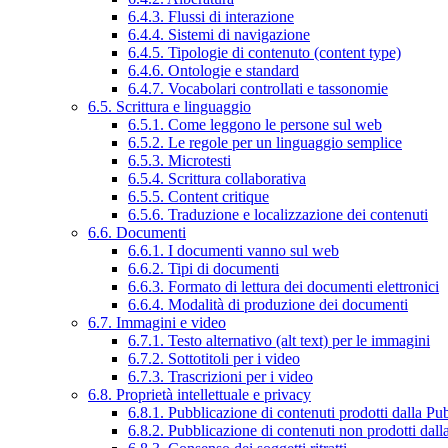
6.4.3. Flussi di interazione
6.4.4. Sistemi di navigazione
6.4.5. Tipologie di contenuto (content type)
6.4.6. Ontologie e standard
6.4.7. Vocabolari controllati e tassonomie
6.5. Scrittura e linguaggio
6.5.1. Come leggono le persone sul web
6.5.2. Le regole per un linguaggio semplice
6.5.3. Microtesti
6.5.4. Scrittura collaborativa
6.5.5. Content critique
6.5.6. Traduzione e localizzazione dei contenuti
6.6. Documenti
6.6.1. I documenti vanno sul web
6.6.2. Tipi di documenti
6.6.3. Formato di lettura dei documenti elettronici
6.6.4. Modalità di produzione dei documenti
6.7. Immagini e video
6.7.1. Testo alternativo (alt text) per le immagini
6.7.2. Sottotitoli per i video
6.7.3. Trascrizioni per i video
6.8. Proprietà intellettuale e privacy
6.8.1. Pubblicazione di contenuti prodotti dalla P
6.8.2. Pubblicazione di contenuti non prodotti dal