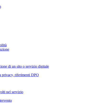
)
ilità
azione
ione di un sito o servizio digitale
va privacy, riferimenti DPO
olti nel servizio
ntervento