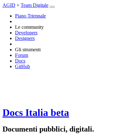
AGID
+
Team Digitale
Piano Triennale
Le community
Developers
Designers
Gli strumenti
Forum
Docs
GitHub
Docs Italia
beta
Documenti pubblici, digitali.