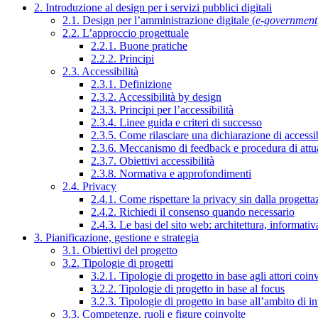
2. Introduzione al design per i servizi pubblici digitali
2.1. Design per l’amministrazione digitale (
e-government
2.2. L’approccio progettuale
2.2.1. Buone pratiche
2.2.2. Principi
2.3. Accessibilità
2.3.1. Definizione
2.3.2. Accessibilità by design
2.3.3. Principi per l’accessibilità
2.3.4. Linee guida e criteri di successo
2.3.5. Come rilasciare una dichiarazione di accessib
2.3.6. Meccanismo di feedback e procedura di attu
2.3.7. Obiettivi accessibilità
2.3.8. Normativa e approfondimenti
2.4. Privacy
2.4.1. Come rispettare la privacy sin dalla progettaz
2.4.2. Richiedi il consenso quando necessario
2.4.3. Le basi del sito web: architettura, informati
3. Pianificazione, gestione e strategia
3.1. Obiettivi del progetto
3.2. Tipologie di progetti
3.2.1. Tipologie di progetto in base agli attori coinv
3.2.2. Tipologie di progetto in base al focus
3.2.3. Tipologie di progetto in base all’ambito di i
3.3. Competenze, ruoli e figure coinvolte