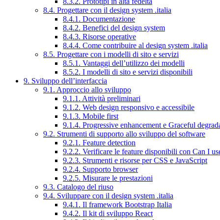
8.3.2. Prototipi in alta fedeltà
8.4. Progettare con il design system .italia
8.4.1. Documentazione
8.4.2. Benefici del design system
8.4.3. Risorse operative
8.4.4. Come contribuire al design system .italia
8.5. Progettare con i modelli di sito e servizi
8.5.1. Vantaggi dell’utilizzo dei modelli
8.5.2. I modelli di sito e servizi disponibili
9. Sviluppo dell’interfaccia
9.1. Approccio allo sviluppo
9.1.1. Attività preliminari
9.1.2. Web design responsivo e accessibile
9.1.3. Mobile first
9.1.4. Progressive enhancement e Graceful degrad
9.2. Strumenti di supporto allo sviluppo del software
9.2.1. Feature detection
9.2.2. Verificare le feature disponibili con Can I us
9.2.3. Strumenti e risorse per CSS e JavaScript
9.2.4. Supporto browser
9.2.5. Misurare le prestazioni
9.3. Catalogo del riuso
9.4. Sviluppare con il design system .italia
9.4.1. Il framework Bootstrap Italia
9.4.2. Il kit di sviluppo React