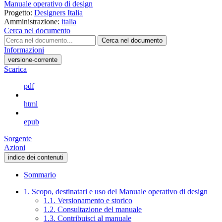
Manuale operativo di design
Progetto:
Designers Italia
Amministrazione:
italia
Cerca nel documento
Cerca nel documento
Informazioni
versione-corrente
Scarica
pdf
html
epub
Sorgente
Azioni
indice dei contenuti
Sommario
1. Scopo, destinatari e uso del Manuale operativo di design
1.1. Versionamento e storico
1.2. Consultazione del manuale
1.3. Contribuisci al manuale