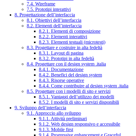
7.4. Wireframe
7.5. Prototipi interattivi
8. Progettazione dell’interfaccia
8.1. Obiettivi dell’interfaccia
8.2. Elementi dell’interfaccia
8.2.1. Elementi di composizione
8.2.2. Elementi interattivi
8.2.3. Elementi testuali (microtesti)
8.3. Progettare e costruire in alta fedeltà
8.3.1. Layout di pagina
8.3.2. Prototipi in alta fedeltà
8.4. Progettare con il design system .italia
8.4.1. Documentazione
8.4.2. Benefici del design system
8.4.3. Risorse operative
8.4.4. Come contribuire al design system .italia
8.5. Progettare con i modelli di sito e servizi
8.5.1. Vantaggi dell’utilizzo dei modelli
8.5.2. I modelli di sito e servizi disponibili
9. Sviluppo dell’interfaccia
9.1. Approccio allo sviluppo
9.1.1. Attività preliminari
9.1.2. Web design responsivo e accessibile
9.1.3. Mobile first
9.1.4. Progressive enhancement e Graceful