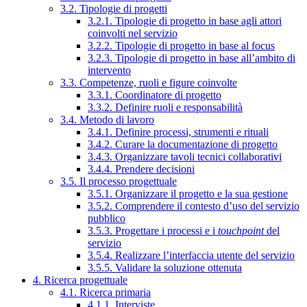
3.2. Tipologie di progetti
3.2.1. Tipologie di progetto in base agli attori
coinvolti nel servizio
3.2.2. Tipologie di progetto in base al focus
3.2.3. Tipologie di progetto in base all’ambito di
intervento
3.3. Competenze, ruoli e figure coinvolte
3.3.1. Coordinatore di progetto
3.3.2. Definire ruoli e responsabilità
3.4. Metodo di lavoro
3.4.1. Definire processi, strumenti e rituali
3.4.2. Curare la documentazione di progetto
3.4.3. Organizzare tavoli tecnici collaborativi
3.4.4. Prendere decisioni
3.5. Il processo progettuale
3.5.1. Organizzare il progetto e la sua gestione
3.5.2. Comprendere il contesto d’uso del servizio
pubblico
3.5.3. Progettare i processi e i
touchpoint
del
servizio
3.5.4. Realizzare l’interfaccia utente del servizio
3.5.5. Validare la soluzione ottenuta
4. Ricerca progettuale
4.1. Ricerca primaria
4.1.1. Interviste