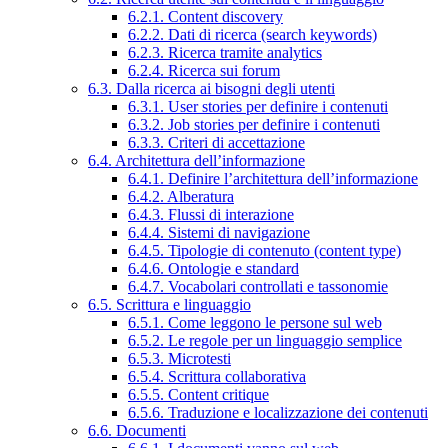
6.2.1. Content discovery
6.2.2. Dati di ricerca (search keywords)
6.2.3. Ricerca tramite analytics
6.2.4. Ricerca sui forum
6.3. Dalla ricerca ai bisogni degli utenti
6.3.1. User stories per definire i contenuti
6.3.2. Job stories per definire i contenuti
6.3.3. Criteri di accettazione
6.4. Architettura dell’informazione
6.4.1. Definire l’architettura dell’informazione
6.4.2. Alberatura
6.4.3. Flussi di interazione
6.4.4. Sistemi di navigazione
6.4.5. Tipologie di contenuto (content type)
6.4.6. Ontologie e standard
6.4.7. Vocabolari controllati e tassonomie
6.5. Scrittura e linguaggio
6.5.1. Come leggono le persone sul web
6.5.2. Le regole per un linguaggio semplice
6.5.3. Microtesti
6.5.4. Scrittura collaborativa
6.5.5. Content critique
6.5.6. Traduzione e localizzazione dei contenuti
6.6. Documenti