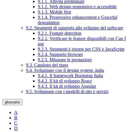
9.1.1. Attività preliminari
9.1.2. Web design responsivo e accessibile
9.1.3. Mobile first
9.1.4. Progressive enhancement e Graceful
degradation
9.2. Strumenti di supporto allo sviluppo del software
9.2.1. Feature detection
9.2.2. Verificare le feature disponibili con Can I
use
9.2.3. Strumenti e risorse per CSS e JavaScript
9.2.4. Supporto browser
9.2.5. Misurare le prestazioni
9.3. Catalogo del riuso
9.4. Sviluppare con il design system .italia
9.4.1. Il framework Bootstrap Italia
9.4.2. Il kit di sviluppo React
9.4.3. Il kit di sviluppo Angular
9.5. Sviluppare con i modelli di sito e servizi
glossario
A
B
C
D