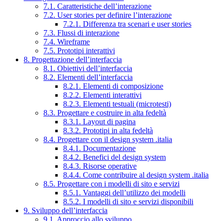
7.1. Caratteristiche dell’interazione
7.2. User stories per definire l’interazione
7.2.1. Differenza tra scenari e user stories
7.3. Flussi di interazione
7.4. Wireframe
7.5. Prototipi interattivi
8. Progettazione dell’interfaccia
8.1. Obiettivi dell’interfaccia
8.2. Elementi dell’interfaccia
8.2.1. Elementi di composizione
8.2.2. Elementi interattivi
8.2.3. Elementi testuali (microtesti)
8.3. Progettare e costruire in alta fedeltà
8.3.1. Layout di pagina
8.3.2. Prototipi in alta fedeltà
8.4. Progettare con il design system .italia
8.4.1. Documentazione
8.4.2. Benefici del design system
8.4.3. Risorse operative
8.4.4. Come contribuire al design system .italia
8.5. Progettare con i modelli di sito e servizi
8.5.1. Vantaggi dell’utilizzo dei modelli
8.5.2. I modelli di sito e servizi disponibili
9. Sviluppo dell’interfaccia
9.1. Approccio allo sviluppo