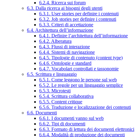
6.2.4. Ricerca sui forum
6.3. Dalla ricerca ai bisogni degli utenti
6.3.1. User stories per definire i contenuti
6.3.2. Job stories per definire i contenuti
6.3.3. Criteri di accettazione
6.4. Architettura dell’informazione
6.4.1. Definire l’architettura dell’informazione
6.4.2. Alberatura
6.4.3. Flussi di interazione
6.4.4. Sistemi di navigazione
6.4.5. Tipologie di contenuto (content type)
6.4.6. Ontologie e standard
6.4.7. Vocabolari controllati e tassonomie
6.5. Scrittura e linguaggio
6.5.1. Come leggono le persone sul web
6.5.2. Le regole per un linguaggio semplice
6.5.3. Microtesti
6.5.4. Scrittura collaborativa
6.5.5. Content critique
6.5.6. Traduzione e localizzazione dei contenuti
6.6. Documenti
6.6.1. I documenti vanno sul web
6.6.2. Tipi di documenti
6.6.3. Formato di lettura dei documenti elettronici
6.6.4. Modalità di produzione dei documenti