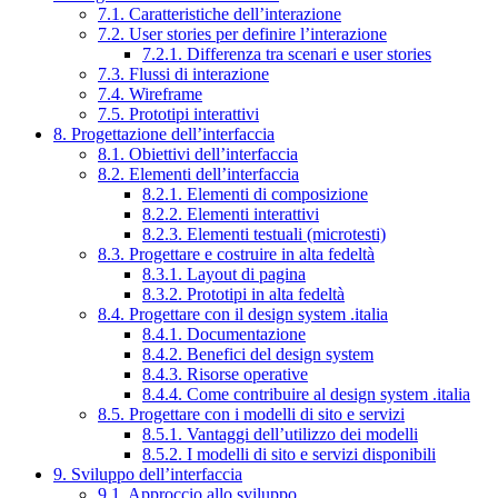
7.1. Caratteristiche dell’interazione
7.2. User stories per definire l’interazione
7.2.1. Differenza tra scenari e user stories
7.3. Flussi di interazione
7.4. Wireframe
7.5. Prototipi interattivi
8. Progettazione dell’interfaccia
8.1. Obiettivi dell’interfaccia
8.2. Elementi dell’interfaccia
8.2.1. Elementi di composizione
8.2.2. Elementi interattivi
8.2.3. Elementi testuali (microtesti)
8.3. Progettare e costruire in alta fedeltà
8.3.1. Layout di pagina
8.3.2. Prototipi in alta fedeltà
8.4. Progettare con il design system .italia
8.4.1. Documentazione
8.4.2. Benefici del design system
8.4.3. Risorse operative
8.4.4. Come contribuire al design system .italia
8.5. Progettare con i modelli di sito e servizi
8.5.1. Vantaggi dell’utilizzo dei modelli
8.5.2. I modelli di sito e servizi disponibili
9. Sviluppo dell’interfaccia
9.1. Approccio allo sviluppo