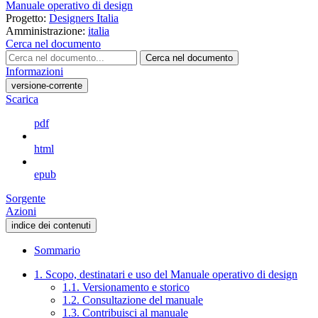
Manuale operativo di design
Progetto:
Designers Italia
Amministrazione:
italia
Cerca nel documento
Cerca nel documento
Informazioni
versione-corrente
Scarica
pdf
html
epub
Sorgente
Azioni
indice dei contenuti
Sommario
1. Scopo, destinatari e uso del Manuale operativo di design
1.1. Versionamento e storico
1.2. Consultazione del manuale
1.3. Contribuisci al manuale