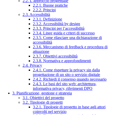
2.2. L’approccio progettuale
2.2.1. Buone pratiche
2.2.2. Principi
2.3. Accessibilità
2.3.1. Definizione
2.3.2. Accessibilità by design
2.3.3. Principi per l’accessibilità
2.3.4. Linee guida e criteri di successo
2.3.5. Come rilasciare una dichiarazione di
accessibilità
2.3.6. Meccanismo di feedback e procedura di
attuazione
2.3.7. Obiettivi accessibilità
2.3.8. Normativa e approfondimenti
2.4. Privacy
2.4.1. Come rispettare la privacy sin dalla
progettazione di un sito o servizio digitale
2.4.2. Richiedi il consenso quando necessario
2.4.3. Le basi del sito web: architettura,
informativa privacy, riferimenti DPO
3. Pianificazione, gestione e strategia
3.1. Obiettivi del progetto
3.2. Tipologie di progetti
3.2.1. Tipologie di progetto in base agli attori
coinvolti nel servizio