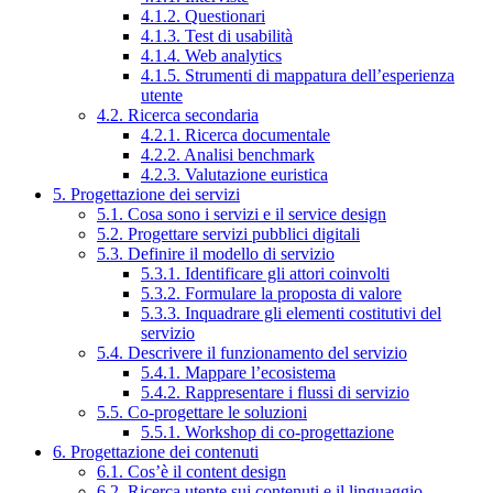
4.1.2. Questionari
4.1.3. Test di usabilità
4.1.4. Web analytics
4.1.5. Strumenti di mappatura dell’esperienza
utente
4.2. Ricerca secondaria
4.2.1. Ricerca documentale
4.2.2. Analisi benchmark
4.2.3. Valutazione euristica
5. Progettazione dei servizi
5.1. Cosa sono i servizi e il service design
5.2. Progettare servizi pubblici digitali
5.3. Definire il modello di servizio
5.3.1. Identificare gli attori coinvolti
5.3.2. Formulare la proposta di valore
5.3.3. Inquadrare gli elementi costitutivi del
servizio
5.4. Descrivere il funzionamento del servizio
5.4.1. Mappare l’ecosistema
5.4.2. Rappresentare i flussi di servizio
5.5. Co-progettare le soluzioni
5.5.1. Workshop di co-progettazione
6. Progettazione dei contenuti
6.1. Cos’è il content design
6.2. Ricerca utente sui contenuti e il linguaggio