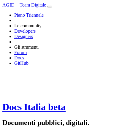
AGID
+
Team Digitale
Piano Triennale
Le community
Developers
Designers
Gli strumenti
Forum
Docs
GitHub
Docs Italia
beta
Documenti pubblici, digitali.