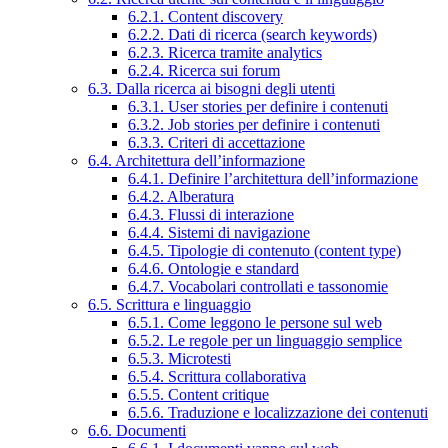
6.2.1. Content discovery
6.2.2. Dati di ricerca (search keywords)
6.2.3. Ricerca tramite analytics
6.2.4. Ricerca sui forum
6.3. Dalla ricerca ai bisogni degli utenti
6.3.1. User stories per definire i contenuti
6.3.2. Job stories per definire i contenuti
6.3.3. Criteri di accettazione
6.4. Architettura dell’informazione
6.4.1. Definire l’architettura dell’informazione
6.4.2. Alberatura
6.4.3. Flussi di interazione
6.4.4. Sistemi di navigazione
6.4.5. Tipologie di contenuto (content type)
6.4.6. Ontologie e standard
6.4.7. Vocabolari controllati e tassonomie
6.5. Scrittura e linguaggio
6.5.1. Come leggono le persone sul web
6.5.2. Le regole per un linguaggio semplice
6.5.3. Microtesti
6.5.4. Scrittura collaborativa
6.5.5. Content critique
6.5.6. Traduzione e localizzazione dei contenuti
6.6. Documenti