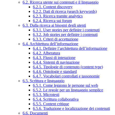
6.2. Ricerca utente sui contenuti e il linguaggio
6.2.1. Content discovery
6.2.2. Dati di ricerca (search keywords)
6.2.3. Ricerca tramite analytics
6.2.4. Ricerca sui forum
6.3. Dalla ricerca ai bisogni degli utenti
6.3.1. User stories per definire i contenuti
6.3.2. Job stories per definire i contenuti
6.3.3. Criteri di accettazione
6.4. Architettura dell’informazione
6.4.1. Definire l’architettura dell’informazione
6.4.2. Alberatura
6.4.3. Flussi di interazione
6.4.4. Sistemi di navigazione
6.4.5. Tipologie di contenuto (content type)
6.4.6. Ontologie e standard
6.4.7. Vocabolari controllati e tassonomie
6.5. Scrittura e linguaggio
6.5.1. Come leggono le persone sul web
6.5.2. Le regole per un linguaggio semplice
6.5.3. Microtesti
6.5.4. Scrittura collaborativa
6.5.5. Content critique
6.5.6. Traduzione e localizzazione dei contenuti
6.6. Documenti