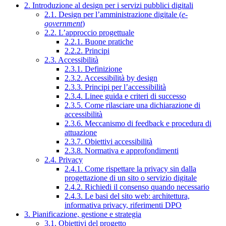
2. Introduzione al design per i servizi pubblici digitali
2.1. Design per l’amministrazione digitale (
e-
government
)
2.2. L’approccio progettuale
2.2.1. Buone pratiche
2.2.2. Principi
2.3. Accessibilità
2.3.1. Definizione
2.3.2. Accessibilità by design
2.3.3. Principi per l’accessibilità
2.3.4. Linee guida e criteri di successo
2.3.5. Come rilasciare una dichiarazione di
accessibilità
2.3.6. Meccanismo di feedback e procedura di
attuazione
2.3.7. Obiettivi accessibilità
2.3.8. Normativa e approfondimenti
2.4. Privacy
2.4.1. Come rispettare la privacy sin dalla
progettazione di un sito o servizio digitale
2.4.2. Richiedi il consenso quando necessario
2.4.3. Le basi del sito web: architettura,
informativa privacy, riferimenti DPO
3. Pianificazione, gestione e strategia
3.1. Obiettivi del progetto