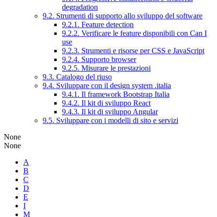
degradation
9.2. Strumenti di supporto allo sviluppo del software
9.2.1. Feature detection
9.2.2. Verificare le feature disponibili con Can I
use
9.2.3. Strumenti e risorse per CSS e JavaScript
9.2.4. Supporto browser
9.2.5. Misurare le prestazioni
9.3. Catalogo del riuso
9.4. Sviluppare con il design system .italia
9.4.1. Il framework Bootstrap Italia
9.4.2. Il kit di sviluppo React
9.4.3. Il kit di sviluppo Angular
9.5. Sviluppare con i modelli di sito e servizi
None
None
A
B
C
D
E
I
M