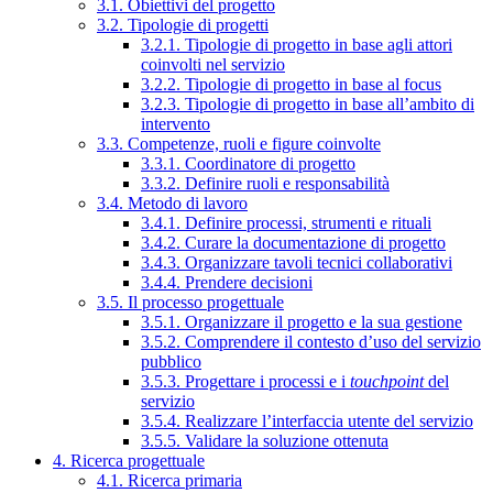
3.1. Obiettivi del progetto
3.2. Tipologie di progetti
3.2.1. Tipologie di progetto in base agli attori
coinvolti nel servizio
3.2.2. Tipologie di progetto in base al focus
3.2.3. Tipologie di progetto in base all’ambito di
intervento
3.3. Competenze, ruoli e figure coinvolte
3.3.1. Coordinatore di progetto
3.3.2. Definire ruoli e responsabilità
3.4. Metodo di lavoro
3.4.1. Definire processi, strumenti e rituali
3.4.2. Curare la documentazione di progetto
3.4.3. Organizzare tavoli tecnici collaborativi
3.4.4. Prendere decisioni
3.5. Il processo progettuale
3.5.1. Organizzare il progetto e la sua gestione
3.5.2. Comprendere il contesto d’uso del servizio
pubblico
3.5.3. Progettare i processi e i
touchpoint
del
servizio
3.5.4. Realizzare l’interfaccia utente del servizio
3.5.5. Validare la soluzione ottenuta
4. Ricerca progettuale
4.1. Ricerca primaria