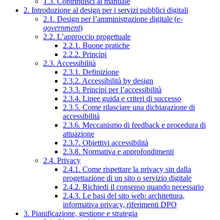
1.3. Contribuisci al manuale
2. Introduzione al design per i servizi pubblici digitali
2.1. Design per l’amministrazione digitale (
e-
government
)
2.2. L’approccio progettuale
2.2.1. Buone pratiche
2.2.2. Principi
2.3. Accessibilità
2.3.1. Definizione
2.3.2. Accessibilità by design
2.3.3. Principi per l’accessibilità
2.3.4. Linee guida e criteri di successo
2.3.5. Come rilasciare una dichiarazione di
accessibilità
2.3.6. Meccanismo di feedback e procedura di
attuazione
2.3.7. Obiettivi accessibilità
2.3.8. Normativa e approfondimenti
2.4. Privacy
2.4.1. Come rispettare la privacy sin dalla
progettazione di un sito o servizio digitale
2.4.2. Richiedi il consenso quando necessario
2.4.3. Le basi del sito web: architettura,
informativa privacy, riferimenti DPO
3. Pianificazione, gestione e strategia