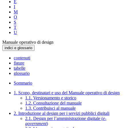
E
I
M
O
S
T
U
Manuale operativo di design
indici e glossario
contenuti
figure
tabelle
glossario
Sommario
1. Scopo, destinatari e uso del Manuale operativo di design
1.1. Versionamento e storico
1.2. Consultazione del manuale
1.3. Contribuisci al manuale
2. Introduzione al design per i servizi pubblici digitali
2.1. Design per l’amministrazione digitale (
e-
government
)