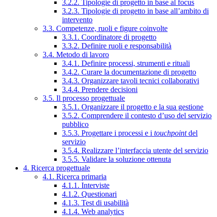
3.2.2. Tipologie di progetto in base al focus
3.2.3. Tipologie di progetto in base all’ambito di
intervento
3.3. Competenze, ruoli e figure coinvolte
3.3.1. Coordinatore di progetto
3.3.2. Definire ruoli e responsabilità
3.4. Metodo di lavoro
3.4.1. Definire processi, strumenti e rituali
3.4.2. Curare la documentazione di progetto
3.4.3. Organizzare tavoli tecnici collaborativi
3.4.4. Prendere decisioni
3.5. Il processo progettuale
3.5.1. Organizzare il progetto e la sua gestione
3.5.2. Comprendere il contesto d’uso del servizio
pubblico
3.5.3. Progettare i processi e i
touchpoint
del
servizio
3.5.4. Realizzare l’interfaccia utente del servizio
3.5.5. Validare la soluzione ottenuta
4. Ricerca progettuale
4.1. Ricerca primaria
4.1.1. Interviste
4.1.2. Questionari
4.1.3. Test di usabilità
4.1.4. Web analytics