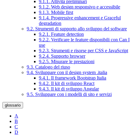
9.1.1. Attività preliminari
9.1.2. Web design responsivo e accessibile
9.1.3. Mobile first
9.1.4. Progressive enhancement e Graceful
degradation
9.2. Strumenti di supporto allo sviluppo del software
9.2.1. Feature detection
9.2.2. Verificare le feature disponibili con Can I
use
9.2.3. Strumenti e risorse per CSS e JavaScript
9.2.4. Supporto browser
9.2.5. Misurare le prestazioni
9.3. Catalogo del riuso
9.4. Sviluppare con il design system .italia
9.4.1. Il framework Bootstrap Italia
9.4.2. Il kit di sviluppo React
9.4.3. Il kit di sviluppo Angular
9.5. Sviluppare con i modelli di sito e servizi
glossario
A
B
C
D