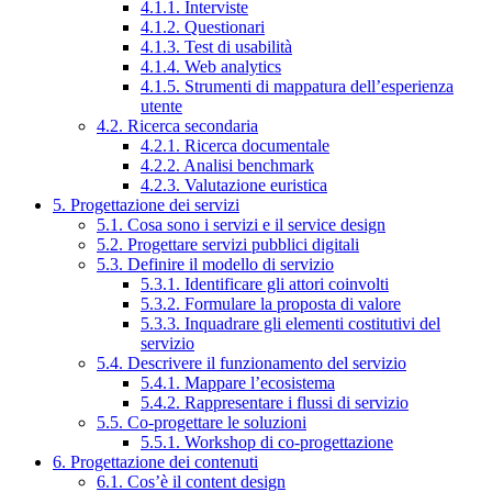
4.1.1. Interviste
4.1.2. Questionari
4.1.3. Test di usabilità
4.1.4. Web analytics
4.1.5. Strumenti di mappatura dell’esperienza
utente
4.2. Ricerca secondaria
4.2.1. Ricerca documentale
4.2.2. Analisi benchmark
4.2.3. Valutazione euristica
5. Progettazione dei servizi
5.1. Cosa sono i servizi e il service design
5.2. Progettare servizi pubblici digitali
5.3. Definire il modello di servizio
5.3.1. Identificare gli attori coinvolti
5.3.2. Formulare la proposta di valore
5.3.3. Inquadrare gli elementi costitutivi del
servizio
5.4. Descrivere il funzionamento del servizio
5.4.1. Mappare l’ecosistema
5.4.2. Rappresentare i flussi di servizio
5.5. Co-progettare le soluzioni
5.5.1. Workshop di co-progettazione
6. Progettazione dei contenuti
6.1. Cos’è il content design