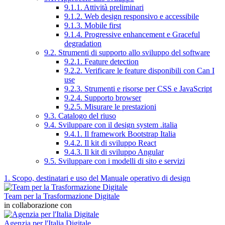
9.1.1. Attività preliminari
9.1.2. Web design responsivo e accessibile
9.1.3. Mobile first
9.1.4. Progressive enhancement e Graceful
degradation
9.2. Strumenti di supporto allo sviluppo del software
9.2.1. Feature detection
9.2.2. Verificare le feature disponibili con Can I
use
9.2.3. Strumenti e risorse per CSS e JavaScript
9.2.4. Supporto browser
9.2.5. Misurare le prestazioni
9.3. Catalogo del riuso
9.4. Sviluppare con il design system .italia
9.4.1. Il framework Bootstrap Italia
9.4.2. Il kit di sviluppo React
9.4.3. Il kit di sviluppo Angular
9.5. Sviluppare con i modelli di sito e servizi
1. Scopo, destinatari e uso del Manuale operativo di design
Team per la Trasformazione Digitale
in collaborazione con
Agenzia per l'Italia Digitale