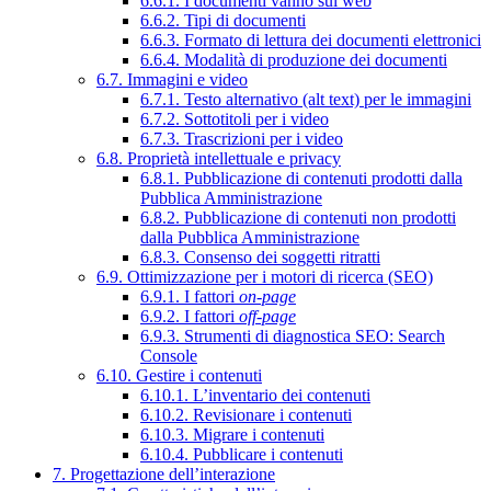
6.6.1. I documenti vanno sul web
6.6.2. Tipi di documenti
6.6.3. Formato di lettura dei documenti elettronici
6.6.4. Modalità di produzione dei documenti
6.7. Immagini e video
6.7.1. Testo alternativo (alt text) per le immagini
6.7.2. Sottotitoli per i video
6.7.3. Trascrizioni per i video
6.8. Proprietà intellettuale e privacy
6.8.1. Pubblicazione di contenuti prodotti dalla
Pubblica Amministrazione
6.8.2. Pubblicazione di contenuti non prodotti
dalla Pubblica Amministrazione
6.8.3. Consenso dei soggetti ritratti
6.9. Ottimizzazione per i motori di ricerca (SEO)
6.9.1. I fattori
on-page
6.9.2. I fattori
off-page
6.9.3. Strumenti di diagnostica SEO: Search
Console
6.10. Gestire i contenuti
6.10.1. L’inventario dei contenuti
6.10.2. Revisionare i contenuti
6.10.3. Migrare i contenuti
6.10.4. Pubblicare i contenuti
7. Progettazione dell’interazione