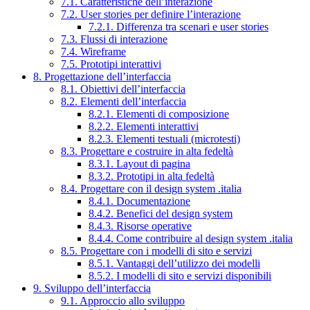
7.1. Caratteristiche dell’interazione
7.2. User stories per definire l’interazione
7.2.1. Differenza tra scenari e user stories
7.3. Flussi di interazione
7.4. Wireframe
7.5. Prototipi interattivi
8. Progettazione dell’interfaccia
8.1. Obiettivi dell’interfaccia
8.2. Elementi dell’interfaccia
8.2.1. Elementi di composizione
8.2.2. Elementi interattivi
8.2.3. Elementi testuali (microtesti)
8.3. Progettare e costruire in alta fedeltà
8.3.1. Layout di pagina
8.3.2. Prototipi in alta fedeltà
8.4. Progettare con il design system .italia
8.4.1. Documentazione
8.4.2. Benefici del design system
8.4.3. Risorse operative
8.4.4. Come contribuire al design system .italia
8.5. Progettare con i modelli di sito e servizi
8.5.1. Vantaggi dell’utilizzo dei modelli
8.5.2. I modelli di sito e servizi disponibili
9. Sviluppo dell’interfaccia
9.1. Approccio allo sviluppo