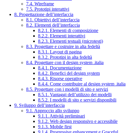
7.4. Wireframe
7.5. Prototipi interattivi
8. Progettazione dell’interfaccia
8.1. Obiettivi dell’interfaccia
8.2. Elementi dell’interfaccia
8.2.1. Elementi di composizione
8.2.2. Elementi interattivi
8.2.3. Elementi testuali (microtesti)
8.3. Progettare e costruire in alta fedeltà
8.3.1. Layout di pagina
8.3.2. Prototipi in alta fedeltà
8.4. Progettare con il design system .italia
8.4.1. Documentazione
8.4.2. Benefici del design system
8.4.3. Risorse operative
8.4.4. Come contribuire al design system .italia
8.5. Progettare con i modelli di sito e servizi
8.5.1. Vantaggi dell’utilizzo dei modelli
8.5.2. I modelli di sito e servizi disponibili
9. Sviluppo dell’interfaccia
9.1. Approccio allo sviluppo
9.1.1. Attività preliminari
9.1.2. Web design responsivo e accessibile
9.1.3. Mobile first
9.1.4. Progressive enhancement e Graceful