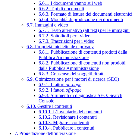
6.6.1. I documenti vanno sul web
6.6.2. Tipi di documenti
6.6.3. Formato di lettura dei documenti elettronici
6.6.4. Modalità di produzione dei documenti
6.7. Immagini e video
6.7.1. Testo alternativo (alt text) per le immagini
6.7.2. Sottotitoli per i video
6.7.3. Trascrizioni per i video
6.8. Proprietà intellettuale e privacy
6.8.1. Pubblicazione di contenuti prodotti dalla
Pubblica Amministrazione
6.8.2. Pubblicazione di contenuti non prodotti
dalla Pubblica Amministrazione
6.8.3. Consenso dei soggetti ritratti
6.9. Ottimizzazione per i motori di ricerca (SEO)
6.9.1. I fattori
on-page
6.9.2. I fattori
off-page
6.9.3. Strumenti di diagnostica SEO: Search
Console
6.10. Gestire i contenuti
6.10.1. L’inventario dei contenuti
6.10.2. Revisionare i contenuti
6.10.3. Migrare i contenuti
6.10.4. Pubblicare i contenuti
7. Progettazione dell’interazione