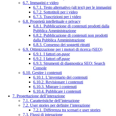
6.7. Immagini e video
6.7.1. Testo alternativo (alt text) per le immagini
6.7.2. Sottotitoli per i video
6.7.3. Trascrizioni per i video
6.8. Proprietà intellettuale e privacy
6.8.1. Pubblicazione di contenuti prodotti dalla
Pubblica Amministrazione
6.8.2. Pubblicazione di contenuti non prodotti
dalla Pubblica Amministrazione
6.8.3. Consenso dei soggetti ritratti
6.9. Ottimizzazione per i motori di ricerca (SEO)
6.9.1. I fattori
on-page
6.9.2. I fattori
off-page
6.9.3. Strumenti di diagnostica SEO: Search
Console
6.10. Gestire i contenuti
6.10.1. L’inventario dei contenuti
6.10.2. Revisionare i contenuti
6.10.3. Migrare i contenuti
6.10.4. Pubblicare i contenuti
7. Progettazione dell’interazione
7.1. Caratteristiche dell’interazione
7.2. User stories per definire l’interazione
7.2.1. Differenza tra scenari e user stories
7.3. Flussi di interazione