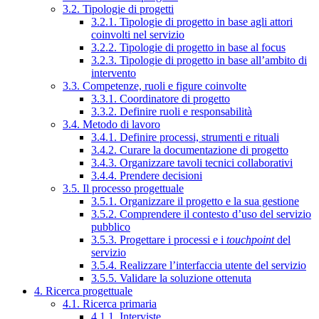
3.2. Tipologie di progetti
3.2.1. Tipologie di progetto in base agli attori
coinvolti nel servizio
3.2.2. Tipologie di progetto in base al focus
3.2.3. Tipologie di progetto in base all’ambito di
intervento
3.3. Competenze, ruoli e figure coinvolte
3.3.1. Coordinatore di progetto
3.3.2. Definire ruoli e responsabilità
3.4. Metodo di lavoro
3.4.1. Definire processi, strumenti e rituali
3.4.2. Curare la documentazione di progetto
3.4.3. Organizzare tavoli tecnici collaborativi
3.4.4. Prendere decisioni
3.5. Il processo progettuale
3.5.1. Organizzare il progetto e la sua gestione
3.5.2. Comprendere il contesto d’uso del servizio
pubblico
3.5.3. Progettare i processi e i
touchpoint
del
servizio
3.5.4. Realizzare l’interfaccia utente del servizio
3.5.5. Validare la soluzione ottenuta
4. Ricerca progettuale
4.1. Ricerca primaria
4.1.1. Interviste