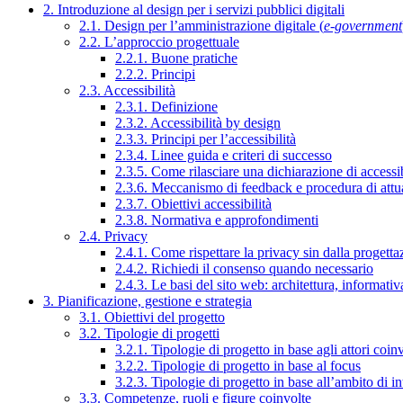
2. Introduzione al design per i servizi pubblici digitali
2.1. Design per l’amministrazione digitale (
e-government
2.2. L’approccio progettuale
2.2.1. Buone pratiche
2.2.2. Principi
2.3. Accessibilità
2.3.1. Definizione
2.3.2. Accessibilità by design
2.3.3. Principi per l’accessibilità
2.3.4. Linee guida e criteri di successo
2.3.5. Come rilasciare una dichiarazione di accessib
2.3.6. Meccanismo di feedback e procedura di attu
2.3.7. Obiettivi accessibilità
2.3.8. Normativa e approfondimenti
2.4. Privacy
2.4.1. Come rispettare la privacy sin dalla progettaz
2.4.2. Richiedi il consenso quando necessario
2.4.3. Le basi del sito web: architettura, informati
3. Pianificazione, gestione e strategia
3.1. Obiettivi del progetto
3.2. Tipologie di progetti
3.2.1. Tipologie di progetto in base agli attori coinv
3.2.2. Tipologie di progetto in base al focus
3.2.3. Tipologie di progetto in base all’ambito di i
3.3. Competenze, ruoli e figure coinvolte