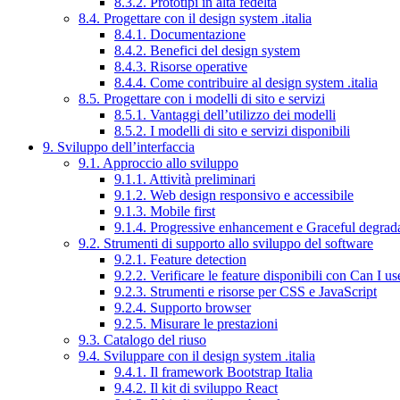
8.3.2. Prototipi in alta fedeltà
8.4. Progettare con il design system .italia
8.4.1. Documentazione
8.4.2. Benefici del design system
8.4.3. Risorse operative
8.4.4. Come contribuire al design system .italia
8.5. Progettare con i modelli di sito e servizi
8.5.1. Vantaggi dell’utilizzo dei modelli
8.5.2. I modelli di sito e servizi disponibili
9. Sviluppo dell’interfaccia
9.1. Approccio allo sviluppo
9.1.1. Attività preliminari
9.1.2. Web design responsivo e accessibile
9.1.3. Mobile first
9.1.4. Progressive enhancement e Graceful degrad
9.2. Strumenti di supporto allo sviluppo del software
9.2.1. Feature detection
9.2.2. Verificare le feature disponibili con Can I us
9.2.3. Strumenti e risorse per CSS e JavaScript
9.2.4. Supporto browser
9.2.5. Misurare le prestazioni
9.3. Catalogo del riuso
9.4. Sviluppare con il design system .italia
9.4.1. Il framework Bootstrap Italia
9.4.2. Il kit di sviluppo React