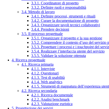
3.3.1. Coordinatore di progetto
3.3.2. Definire ruoli e responsabilità
3.4. Metodo di lavoro
3.4.1. Definire processi, strumenti e rituali
3.4.2. Curare la documentazione di progetto
3.4.3. Organizzare tavoli tecnici collaborativi
3.4.4. Prendere decisioni
3.5. Il processo progettuale
3.5.1. Organizzare il progetto e la sua gestione
3.5.2. Comprendere il contesto d’uso del servizio 
3.5.3. Progettare i processi e i
touchpoint
del servi
3.5.4. Realizzare l’interfaccia utente del servizio
3.5.5. Validare la soluzione ottenuta
4. Ricerca progettuale
4.1. Ricerca primaria
4.1.1. Interviste
4.1.2. Questionari
4.1.3. Test di usabilità
4.1.4. Web analytics
4.1.5. Strumenti di mappatura dell’esperienza uten
4.2. Ricerca secondaria
4.2.1. Ricerca documentale
4.2.2. Analisi benchmark
4.2.3. Valutazione euristica
5. Progettazione dei servizi