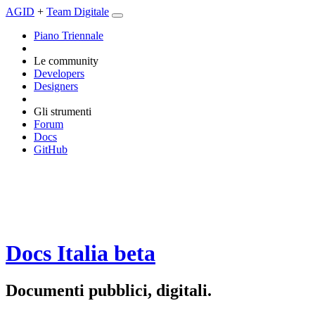
AGID
+
Team Digitale
Piano Triennale
Le community
Developers
Designers
Gli strumenti
Forum
Docs
GitHub
Docs Italia
beta
Documenti pubblici, digitali.