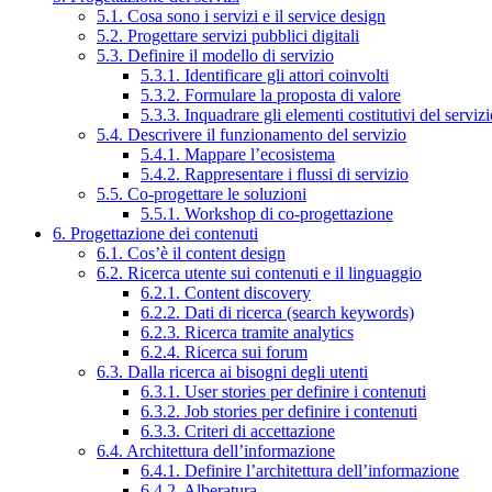
5.1. Cosa sono i servizi e il service design
5.2. Progettare servizi pubblici digitali
5.3. Definire il modello di servizio
5.3.1. Identificare gli attori coinvolti
5.3.2. Formulare la proposta di valore
5.3.3. Inquadrare gli elementi costitutivi del serviz
5.4. Descrivere il funzionamento del servizio
5.4.1. Mappare l’ecosistema
5.4.2. Rappresentare i flussi di servizio
5.5. Co-progettare le soluzioni
5.5.1. Workshop di co-progettazione
6. Progettazione dei contenuti
6.1. Cos’è il content design
6.2. Ricerca utente sui contenuti e il linguaggio
6.2.1. Content discovery
6.2.2. Dati di ricerca (search keywords)
6.2.3. Ricerca tramite analytics
6.2.4. Ricerca sui forum
6.3. Dalla ricerca ai bisogni degli utenti
6.3.1. User stories per definire i contenuti
6.3.2. Job stories per definire i contenuti
6.3.3. Criteri di accettazione
6.4. Architettura dell’informazione
6.4.1. Definire l’architettura dell’informazione
6.4.2. Alberatura