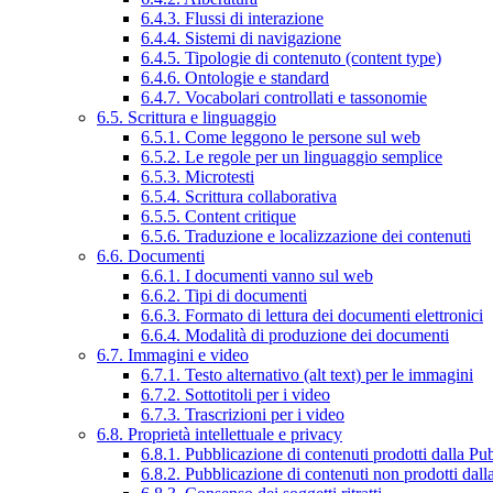
6.4.3. Flussi di interazione
6.4.4. Sistemi di navigazione
6.4.5. Tipologie di contenuto (content type)
6.4.6. Ontologie e standard
6.4.7. Vocabolari controllati e tassonomie
6.5. Scrittura e linguaggio
6.5.1. Come leggono le persone sul web
6.5.2. Le regole per un linguaggio semplice
6.5.3. Microtesti
6.5.4. Scrittura collaborativa
6.5.5. Content critique
6.5.6. Traduzione e localizzazione dei contenuti
6.6. Documenti
6.6.1. I documenti vanno sul web
6.6.2. Tipi di documenti
6.6.3. Formato di lettura dei documenti elettronici
6.6.4. Modalità di produzione dei documenti
6.7. Immagini e video
6.7.1. Testo alternativo (alt text) per le immagini
6.7.2. Sottotitoli per i video
6.7.3. Trascrizioni per i video
6.8. Proprietà intellettuale e privacy
6.8.1. Pubblicazione di contenuti prodotti dalla P
6.8.2. Pubblicazione di contenuti non prodotti dal