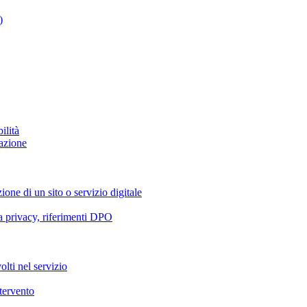
)
ilità
azione
ione di un sito o servizio digitale
va privacy, riferimenti DPO
olti nel servizio
ntervento