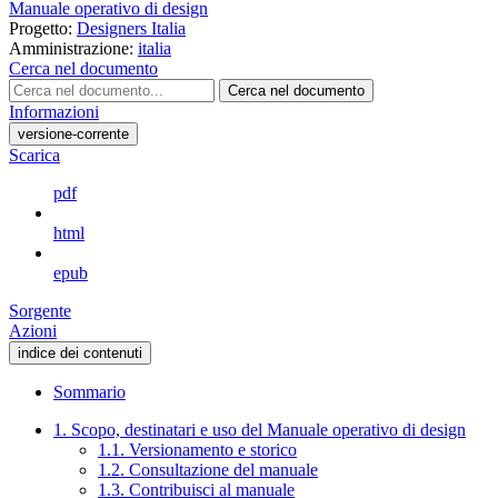
Manuale operativo di design
Progetto:
Designers Italia
Amministrazione:
italia
Cerca nel documento
Cerca nel documento
Informazioni
versione-corrente
Scarica
pdf
html
epub
Sorgente
Azioni
indice dei contenuti
Sommario
1. Scopo, destinatari e uso del Manuale operativo di design
1.1. Versionamento e storico
1.2. Consultazione del manuale
1.3. Contribuisci al manuale