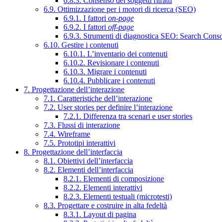
6.8.3. Consenso dei soggetti ritratti
6.9. Ottimizzazione per i motori di ricerca (SEO)
6.9.1. I fattori
on-page
6.9.2. I fattori
off-page
6.9.3. Strumenti di diagnostica SEO: Search Cons
6.10. Gestire i contenuti
6.10.1. L’inventario dei contenuti
6.10.2. Revisionare i contenuti
6.10.3. Migrare i contenuti
6.10.4. Pubblicare i contenuti
7. Progettazione dell’interazione
7.1. Caratteristiche dell’interazione
7.2. User stories per definire l’interazione
7.2.1. Differenza tra scenari e user stories
7.3. Flussi di interazione
7.4. Wireframe
7.5. Prototipi interattivi
8. Progettazione dell’interfaccia
8.1. Obiettivi dell’interfaccia
8.2. Elementi dell’interfaccia
8.2.1. Elementi di composizione
8.2.2. Elementi interattivi
8.2.3. Elementi testuali (microtesti)
8.3. Progettare e costruire in alta fedeltà
8.3.1. Layout di pagina