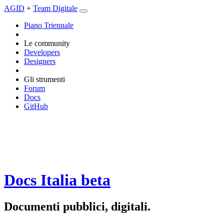
AGID
+
Team Digitale
Piano Triennale
Le community
Developers
Designers
Gli strumenti
Forum
Docs
GitHub
Docs Italia
beta
Documenti pubblici, digitali.