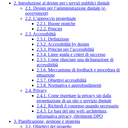
2. Introduzione al design per i servizi pubblici digitali
2.1. Design per l’amministrazione digitale (
e-
government
)
2.2. L’approccio progettuale
2.2.1. Buone pratiche
2.2.2. Principi
2.3. Accessibilità
2.3.1. Definizione
2.3.2. Accessibilità by design
2.3.3. Principi per l’accessibilità
2.3.4. Linee guida e criteri di successo
2.3.5. Come rilasciare una dichiarazione di
accessibilità
2.3.6. Meccanismo di feedback e procedura di
attuazione
2.3.7. Obiettivi accessibilità
2.3.8. Normativa e approfondimenti
2.4. Privacy
2.4.1. Come rispettare la privacy sin dalla
progettazione di un sito o servizio digitale
2.4.2. Richiedi il consenso quando necessario
2.4.3. Le basi del sito web: architettura,
informativa privacy, riferimenti DPO
3. Pianificazione, gestione e strategia
3.1. Obiettivi del progetto