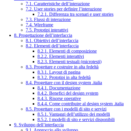
7.1. Caratteristiche dell’interazione
7.2. User stories per definire l’interazione
7.2.1. Differenza tra scenari e user stories
7.3. Flussi di interazione
7.4. Wireframe
7.5. Prototipi interattivi
8. Progettazione dell’interfaccia
8.1. Obiettivi dell’interfaccia
8.2. Elementi dell’interfaccia
8.2.1. Elementi di composizione
8.2.2. Elementi interattivi
8.2.3. Elementi testuali (microtesti)
8.3. Progettare e costruire in alta fedeltà
8.3.1. Layout di pagina
8.3.2. Prototipi in alta fedeltà
8.4. Progettare con il design system .italia
8.4.1. Documentazione
8.4.2. Benefici del design system
8.4.3. Risorse operative
8.4.4. Come contribuire al design system .italia
8.5. Progettare con i modelli di sito e servizi
8.5.1. Vantaggi dell’utilizzo dei modelli
8.5.2. I modelli di sito e servizi disponibili
9. Sviluppo dell’interfaccia
9.1. Approccio allo sviluppo