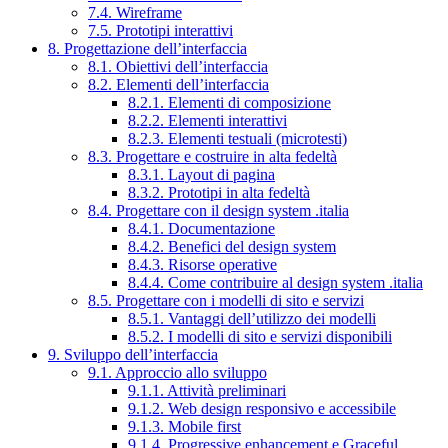
7.4. Wireframe
7.5. Prototipi interattivi
8. Progettazione dell’interfaccia
8.1. Obiettivi dell’interfaccia
8.2. Elementi dell’interfaccia
8.2.1. Elementi di composizione
8.2.2. Elementi interattivi
8.2.3. Elementi testuali (microtesti)
8.3. Progettare e costruire in alta fedeltà
8.3.1. Layout di pagina
8.3.2. Prototipi in alta fedeltà
8.4. Progettare con il design system .italia
8.4.1. Documentazione
8.4.2. Benefici del design system
8.4.3. Risorse operative
8.4.4. Come contribuire al design system .italia
8.5. Progettare con i modelli di sito e servizi
8.5.1. Vantaggi dell’utilizzo dei modelli
8.5.2. I modelli di sito e servizi disponibili
9. Sviluppo dell’interfaccia
9.1. Approccio allo sviluppo
9.1.1. Attività preliminari
9.1.2. Web design responsivo e accessibile
9.1.3. Mobile first
9.1.4. Progressive enhancement e Graceful