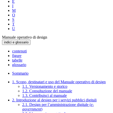
E
I
M
O
S
T
U
Manuale operativo di design
indici e glossario
contenuti
figure
tabelle
glossario
Sommario
1. Scopo, destinatari e uso del Manuale operativo di design
1.1. Versionamento e storico
1.2. Consultazione del manuale
1.3. Contribuisci al manuale
2. Introduzione al design per i servizi pubblici digitali
2.1. Design per l’amministrazione digitale (
e-
government
)