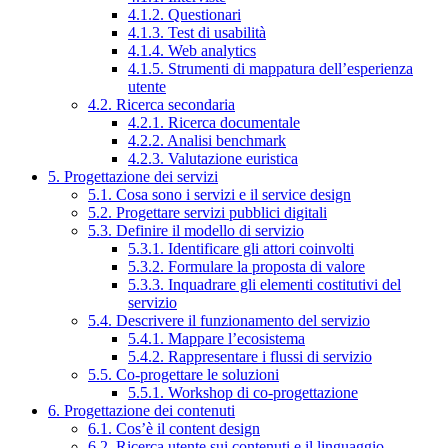
4.1.2. Questionari
4.1.3. Test di usabilità
4.1.4. Web analytics
4.1.5. Strumenti di mappatura dell’esperienza
utente
4.2. Ricerca secondaria
4.2.1. Ricerca documentale
4.2.2. Analisi benchmark
4.2.3. Valutazione euristica
5. Progettazione dei servizi
5.1. Cosa sono i servizi e il service design
5.2. Progettare servizi pubblici digitali
5.3. Definire il modello di servizio
5.3.1. Identificare gli attori coinvolti
5.3.2. Formulare la proposta di valore
5.3.3. Inquadrare gli elementi costitutivi del
servizio
5.4. Descrivere il funzionamento del servizio
5.4.1. Mappare l’ecosistema
5.4.2. Rappresentare i flussi di servizio
5.5. Co-progettare le soluzioni
5.5.1. Workshop di co-progettazione
6. Progettazione dei contenuti
6.1. Cos’è il content design
6.2. Ricerca utente sui contenuti e il linguaggio