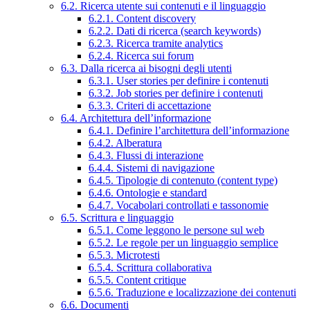
6.2. Ricerca utente sui contenuti e il linguaggio
6.2.1. Content discovery
6.2.2. Dati di ricerca (search keywords)
6.2.3. Ricerca tramite analytics
6.2.4. Ricerca sui forum
6.3. Dalla ricerca ai bisogni degli utenti
6.3.1. User stories per definire i contenuti
6.3.2. Job stories per definire i contenuti
6.3.3. Criteri di accettazione
6.4. Architettura dell’informazione
6.4.1. Definire l’architettura dell’informazione
6.4.2. Alberatura
6.4.3. Flussi di interazione
6.4.4. Sistemi di navigazione
6.4.5. Tipologie di contenuto (content type)
6.4.6. Ontologie e standard
6.4.7. Vocabolari controllati e tassonomie
6.5. Scrittura e linguaggio
6.5.1. Come leggono le persone sul web
6.5.2. Le regole per un linguaggio semplice
6.5.3. Microtesti
6.5.4. Scrittura collaborativa
6.5.5. Content critique
6.5.6. Traduzione e localizzazione dei contenuti
6.6. Documenti