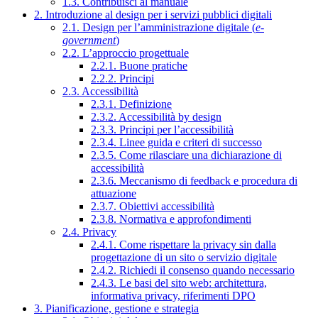
1.3. Contribuisci al manuale
2. Introduzione al design per i servizi pubblici digitali
2.1. Design per l’amministrazione digitale (
e-
government
)
2.2. L’approccio progettuale
2.2.1. Buone pratiche
2.2.2. Principi
2.3. Accessibilità
2.3.1. Definizione
2.3.2. Accessibilità by design
2.3.3. Principi per l’accessibilità
2.3.4. Linee guida e criteri di successo
2.3.5. Come rilasciare una dichiarazione di
accessibilità
2.3.6. Meccanismo di feedback e procedura di
attuazione
2.3.7. Obiettivi accessibilità
2.3.8. Normativa e approfondimenti
2.4. Privacy
2.4.1. Come rispettare la privacy sin dalla
progettazione di un sito o servizio digitale
2.4.2. Richiedi il consenso quando necessario
2.4.3. Le basi del sito web: architettura,
informativa privacy, riferimenti DPO
3. Pianificazione, gestione e strategia