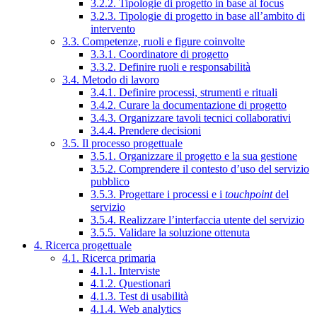
3.2.2. Tipologie di progetto in base al focus
3.2.3. Tipologie di progetto in base all’ambito di
intervento
3.3. Competenze, ruoli e figure coinvolte
3.3.1. Coordinatore di progetto
3.3.2. Definire ruoli e responsabilità
3.4. Metodo di lavoro
3.4.1. Definire processi, strumenti e rituali
3.4.2. Curare la documentazione di progetto
3.4.3. Organizzare tavoli tecnici collaborativi
3.4.4. Prendere decisioni
3.5. Il processo progettuale
3.5.1. Organizzare il progetto e la sua gestione
3.5.2. Comprendere il contesto d’uso del servizio
pubblico
3.5.3. Progettare i processi e i
touchpoint
del
servizio
3.5.4. Realizzare l’interfaccia utente del servizio
3.5.5. Validare la soluzione ottenuta
4. Ricerca progettuale
4.1. Ricerca primaria
4.1.1. Interviste
4.1.2. Questionari
4.1.3. Test di usabilità
4.1.4. Web analytics