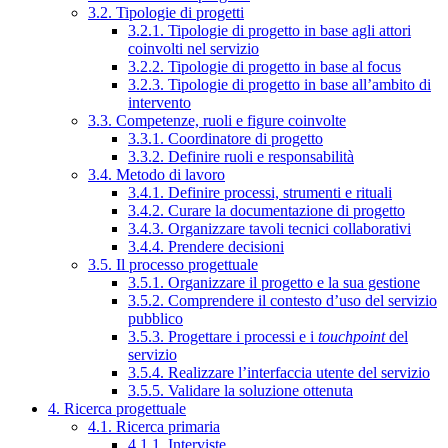
3.2. Tipologie di progetti
3.2.1. Tipologie di progetto in base agli attori
coinvolti nel servizio
3.2.2. Tipologie di progetto in base al focus
3.2.3. Tipologie di progetto in base all’ambito di
intervento
3.3. Competenze, ruoli e figure coinvolte
3.3.1. Coordinatore di progetto
3.3.2. Definire ruoli e responsabilità
3.4. Metodo di lavoro
3.4.1. Definire processi, strumenti e rituali
3.4.2. Curare la documentazione di progetto
3.4.3. Organizzare tavoli tecnici collaborativi
3.4.4. Prendere decisioni
3.5. Il processo progettuale
3.5.1. Organizzare il progetto e la sua gestione
3.5.2. Comprendere il contesto d’uso del servizio
pubblico
3.5.3. Progettare i processi e i
touchpoint
del
servizio
3.5.4. Realizzare l’interfaccia utente del servizio
3.5.5. Validare la soluzione ottenuta
4. Ricerca progettuale
4.1. Ricerca primaria
4.1.1. Interviste