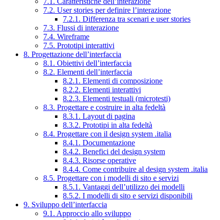
7.1. Caratteristiche dell’interazione
7.2. User stories per definire l’interazione
7.2.1. Differenza tra scenari e user stories
7.3. Flussi di interazione
7.4. Wireframe
7.5. Prototipi interattivi
8. Progettazione dell’interfaccia
8.1. Obiettivi dell’interfaccia
8.2. Elementi dell’interfaccia
8.2.1. Elementi di composizione
8.2.2. Elementi interattivi
8.2.3. Elementi testuali (microtesti)
8.3. Progettare e costruire in alta fedeltà
8.3.1. Layout di pagina
8.3.2. Prototipi in alta fedeltà
8.4. Progettare con il design system .italia
8.4.1. Documentazione
8.4.2. Benefici del design system
8.4.3. Risorse operative
8.4.4. Come contribuire al design system .italia
8.5. Progettare con i modelli di sito e servizi
8.5.1. Vantaggi dell’utilizzo dei modelli
8.5.2. I modelli di sito e servizi disponibili
9. Sviluppo dell’interfaccia
9.1. Approccio allo sviluppo