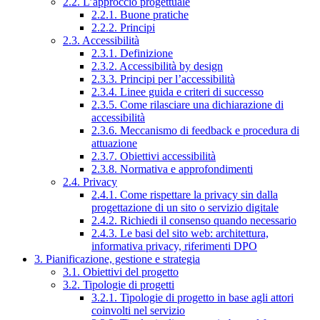
2.2. L’approccio progettuale
2.2.1. Buone pratiche
2.2.2. Principi
2.3. Accessibilità
2.3.1. Definizione
2.3.2. Accessibilità by design
2.3.3. Principi per l’accessibilità
2.3.4. Linee guida e criteri di successo
2.3.5. Come rilasciare una dichiarazione di
accessibilità
2.3.6. Meccanismo di feedback e procedura di
attuazione
2.3.7. Obiettivi accessibilità
2.3.8. Normativa e approfondimenti
2.4. Privacy
2.4.1. Come rispettare la privacy sin dalla
progettazione di un sito o servizio digitale
2.4.2. Richiedi il consenso quando necessario
2.4.3. Le basi del sito web: architettura,
informativa privacy, riferimenti DPO
3. Pianificazione, gestione e strategia
3.1. Obiettivi del progetto
3.2. Tipologie di progetti
3.2.1. Tipologie di progetto in base agli attori
coinvolti nel servizio