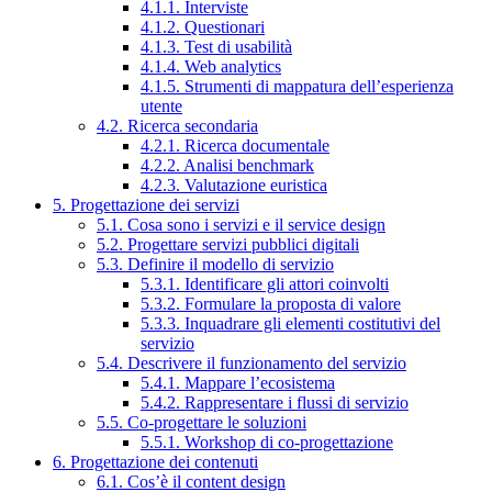
4.1.1. Interviste
4.1.2. Questionari
4.1.3. Test di usabilità
4.1.4. Web analytics
4.1.5. Strumenti di mappatura dell’esperienza
utente
4.2. Ricerca secondaria
4.2.1. Ricerca documentale
4.2.2. Analisi benchmark
4.2.3. Valutazione euristica
5. Progettazione dei servizi
5.1. Cosa sono i servizi e il service design
5.2. Progettare servizi pubblici digitali
5.3. Definire il modello di servizio
5.3.1. Identificare gli attori coinvolti
5.3.2. Formulare la proposta di valore
5.3.3. Inquadrare gli elementi costitutivi del
servizio
5.4. Descrivere il funzionamento del servizio
5.4.1. Mappare l’ecosistema
5.4.2. Rappresentare i flussi di servizio
5.5. Co-progettare le soluzioni
5.5.1. Workshop di co-progettazione
6. Progettazione dei contenuti
6.1. Cos’è il content design