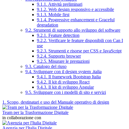
9.1.1. Attività preliminari
9.1.2. Web design responsivo e accessibile
9.1.3. Mobile first
9.1.4. Progressive enhancement e Graceful
degradation
9.2. Strumenti di supporto allo sviluppo del software
9.2.1. Feature detection
9.2.2. Verificare le feature disponibili con Can I
use
9.2.3. Strumenti e risorse per CSS e JavaScript
9.2.4. Supporto browser
9.2.5. Misurare le prestazioni
9.3. Catalogo del riuso
9.4. Sviluppare con il design system .italia
9.4.1. Il framework Bootstrap Italia
9.4.2. Il kit di sviluppo React
9.4.3. Il kit di sviluppo Angular
9.5. Sviluppare con i modelli di sito e servizi
1. Scopo, destinatari e uso del Manuale operativo di design
Team per la Trasformazione Digitale
in collaborazione con
Agenzia per l'Italia Digitale