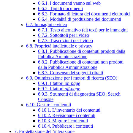
6.6.1. I documenti vanno sul web
6.6.2. Tipi di documenti
6.6.3. Formato di lettura dei documenti elettronici
6.6.4. Modalità di produzione dei documenti
6.7. Immagini e video
6.7.1. Testo alternativo (alt text) per le immagini
6.7.2. Sottotitoli per i video
6.7.3. Trascrizioni per i video
6.8. Proprietà intellettuale e privacy
6.8.1. Pubblicazione di contenuti prodotti dalla
Pubblica Amministrazione
6.8.2. Pubblicazione di contenuti non prodotti
dalla Pubblica Amministrazione
6.8.3. Consenso dei soggetti ritratti
6.9. Ottimizzazione per i motori di ricerca (SEO)
6.9.1. I fattori
on-page
6.9.2. I fattori
off-page
6.9.3. Strumenti di diagnostica SEO: Search
Console
6.10. Gestire i contenuti
6.10.1. L’inventario dei contenuti
6.10.2. Revisionare i contenuti
6.10.3. Migrare i contenuti
6.10.4. Pubblicare i contenuti
7. Progettazione dell’interazione