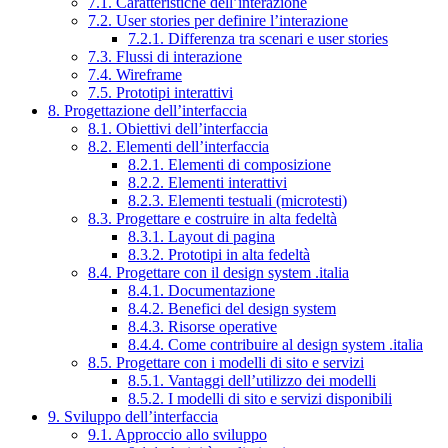
7.1. Caratteristiche dell’interazione
7.2. User stories per definire l’interazione
7.2.1. Differenza tra scenari e user stories
7.3. Flussi di interazione
7.4. Wireframe
7.5. Prototipi interattivi
8. Progettazione dell’interfaccia
8.1. Obiettivi dell’interfaccia
8.2. Elementi dell’interfaccia
8.2.1. Elementi di composizione
8.2.2. Elementi interattivi
8.2.3. Elementi testuali (microtesti)
8.3. Progettare e costruire in alta fedeltà
8.3.1. Layout di pagina
8.3.2. Prototipi in alta fedeltà
8.4. Progettare con il design system .italia
8.4.1. Documentazione
8.4.2. Benefici del design system
8.4.3. Risorse operative
8.4.4. Come contribuire al design system .italia
8.5. Progettare con i modelli di sito e servizi
8.5.1. Vantaggi dell’utilizzo dei modelli
8.5.2. I modelli di sito e servizi disponibili
9. Sviluppo dell’interfaccia
9.1. Approccio allo sviluppo