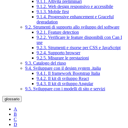
9.1.1. Attività preliminari
9.1.2. Web design responsivo e accessibile
9.1.3. Mobile first
9.1.4. Progressive enhancement e Graceful
degradation
9.2. Strumenti di supporto allo sviluppo del software
9.2.1. Feature detection
9.2.2. Verificare le feature disponibili con Can I
use
9.2.3. Strumenti e risorse per CSS e JavaScript
9.2.4. Supporto browser
9.2.5. Misurare le prestazioni
9.3. Catalogo del riuso
9.4. Sviluppare con il design system .italia
9.4.1. Il framework Bootstrap Italia
9.4.2. Il kit di sviluppo React
9.4.3. Il kit di sviluppo Angular
9.5. Sviluppare con i modelli di sito e servizi
glossario
A
B
C
D