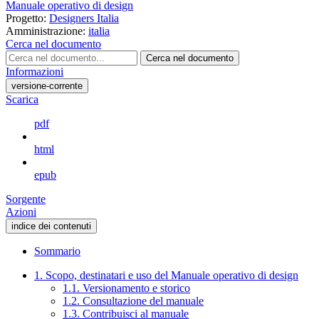
Manuale operativo di design
Progetto:
Designers Italia
Amministrazione:
italia
Cerca nel documento
Cerca nel documento
Informazioni
versione-corrente
Scarica
pdf
html
epub
Sorgente
Azioni
indice dei contenuti
Sommario
1. Scopo, destinatari e uso del Manuale operativo di design
1.1. Versionamento e storico
1.2. Consultazione del manuale
1.3. Contribuisci al manuale