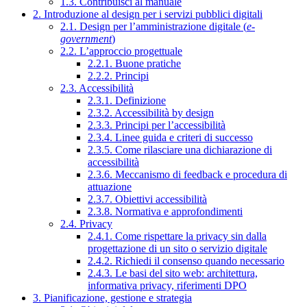
1.3. Contribuisci al manuale
2. Introduzione al design per i servizi pubblici digitali
2.1. Design per l’amministrazione digitale (
e-
government
)
2.2. L’approccio progettuale
2.2.1. Buone pratiche
2.2.2. Principi
2.3. Accessibilità
2.3.1. Definizione
2.3.2. Accessibilità by design
2.3.3. Principi per l’accessibilità
2.3.4. Linee guida e criteri di successo
2.3.5. Come rilasciare una dichiarazione di
accessibilità
2.3.6. Meccanismo di feedback e procedura di
attuazione
2.3.7. Obiettivi accessibilità
2.3.8. Normativa e approfondimenti
2.4. Privacy
2.4.1. Come rispettare la privacy sin dalla
progettazione di un sito o servizio digitale
2.4.2. Richiedi il consenso quando necessario
2.4.3. Le basi del sito web: architettura,
informativa privacy, riferimenti DPO
3. Pianificazione, gestione e strategia