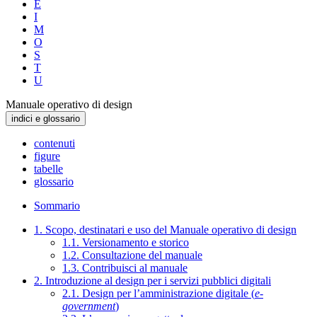
E
I
M
O
S
T
U
Manuale operativo di design
indici e glossario
contenuti
figure
tabelle
glossario
Sommario
1. Scopo, destinatari e uso del Manuale operativo di design
1.1. Versionamento e storico
1.2. Consultazione del manuale
1.3. Contribuisci al manuale
2. Introduzione al design per i servizi pubblici digitali
2.1. Design per l’amministrazione digitale (
e-
government
)