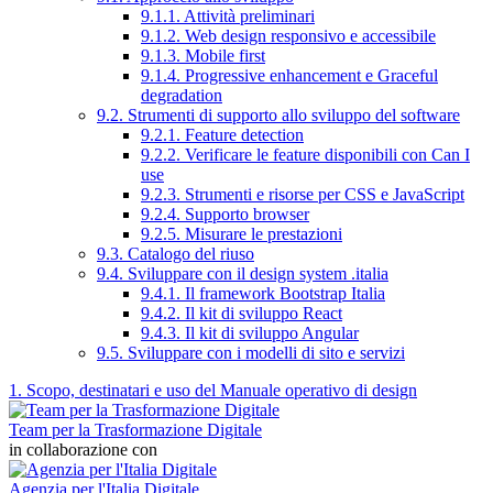
9.1.1. Attività preliminari
9.1.2. Web design responsivo e accessibile
9.1.3. Mobile first
9.1.4. Progressive enhancement e Graceful
degradation
9.2. Strumenti di supporto allo sviluppo del software
9.2.1. Feature detection
9.2.2. Verificare le feature disponibili con Can I
use
9.2.3. Strumenti e risorse per CSS e JavaScript
9.2.4. Supporto browser
9.2.5. Misurare le prestazioni
9.3. Catalogo del riuso
9.4. Sviluppare con il design system .italia
9.4.1. Il framework Bootstrap Italia
9.4.2. Il kit di sviluppo React
9.4.3. Il kit di sviluppo Angular
9.5. Sviluppare con i modelli di sito e servizi
1. Scopo, destinatari e uso del Manuale operativo di design
Team per la Trasformazione Digitale
in collaborazione con
Agenzia per l'Italia Digitale