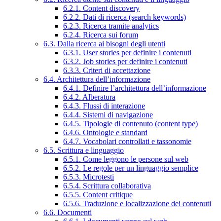
6.2.1. Content discovery
6.2.2. Dati di ricerca (search keywords)
6.2.3. Ricerca tramite analytics
6.2.4. Ricerca sui forum
6.3. Dalla ricerca ai bisogni degli utenti
6.3.1. User stories per definire i contenuti
6.3.2. Job stories per definire i contenuti
6.3.3. Criteri di accettazione
6.4. Architettura dell’informazione
6.4.1. Definire l’architettura dell’informazione
6.4.2. Alberatura
6.4.3. Flussi di interazione
6.4.4. Sistemi di navigazione
6.4.5. Tipologie di contenuto (content type)
6.4.6. Ontologie e standard
6.4.7. Vocabolari controllati e tassonomie
6.5. Scrittura e linguaggio
6.5.1. Come leggono le persone sul web
6.5.2. Le regole per un linguaggio semplice
6.5.3. Microtesti
6.5.4. Scrittura collaborativa
6.5.5. Content critique
6.5.6. Traduzione e localizzazione dei contenuti
6.6. Documenti