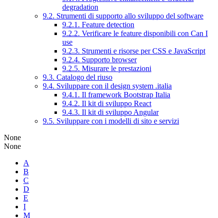
degradation
9.2. Strumenti di supporto allo sviluppo del software
9.2.1. Feature detection
9.2.2. Verificare le feature disponibili con Can I
use
9.2.3. Strumenti e risorse per CSS e JavaScript
9.2.4. Supporto browser
9.2.5. Misurare le prestazioni
9.3. Catalogo del riuso
9.4. Sviluppare con il design system .italia
9.4.1. Il framework Bootstrap Italia
9.4.2. Il kit di sviluppo React
9.4.3. Il kit di sviluppo Angular
9.5. Sviluppare con i modelli di sito e servizi
None
None
A
B
C
D
E
I
M