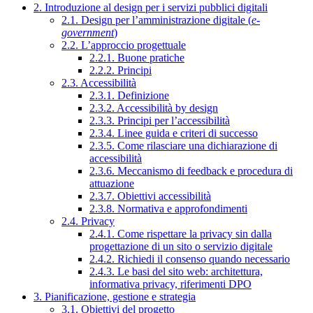
2. Introduzione al design per i servizi pubblici digitali
2.1. Design per l’amministrazione digitale (
e-
government
)
2.2. L’approccio progettuale
2.2.1. Buone pratiche
2.2.2. Principi
2.3. Accessibilità
2.3.1. Definizione
2.3.2. Accessibilità by design
2.3.3. Principi per l’accessibilità
2.3.4. Linee guida e criteri di successo
2.3.5. Come rilasciare una dichiarazione di
accessibilità
2.3.6. Meccanismo di feedback e procedura di
attuazione
2.3.7. Obiettivi accessibilità
2.3.8. Normativa e approfondimenti
2.4. Privacy
2.4.1. Come rispettare la privacy sin dalla
progettazione di un sito o servizio digitale
2.4.2. Richiedi il consenso quando necessario
2.4.3. Le basi del sito web: architettura,
informativa privacy, riferimenti DPO
3. Pianificazione, gestione e strategia
3.1. Obiettivi del progetto