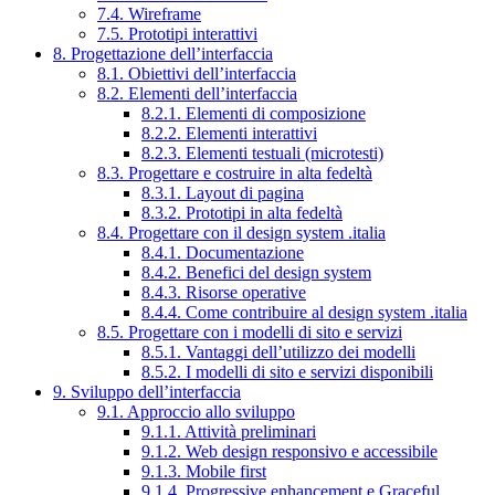
7.4. Wireframe
7.5. Prototipi interattivi
8. Progettazione dell’interfaccia
8.1. Obiettivi dell’interfaccia
8.2. Elementi dell’interfaccia
8.2.1. Elementi di composizione
8.2.2. Elementi interattivi
8.2.3. Elementi testuali (microtesti)
8.3. Progettare e costruire in alta fedeltà
8.3.1. Layout di pagina
8.3.2. Prototipi in alta fedeltà
8.4. Progettare con il design system .italia
8.4.1. Documentazione
8.4.2. Benefici del design system
8.4.3. Risorse operative
8.4.4. Come contribuire al design system .italia
8.5. Progettare con i modelli di sito e servizi
8.5.1. Vantaggi dell’utilizzo dei modelli
8.5.2. I modelli di sito e servizi disponibili
9. Sviluppo dell’interfaccia
9.1. Approccio allo sviluppo
9.1.1. Attività preliminari
9.1.2. Web design responsivo e accessibile
9.1.3. Mobile first
9.1.4. Progressive enhancement e Graceful