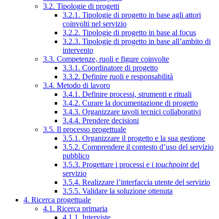
3.2. Tipologie di progetti
3.2.1. Tipologie di progetto in base agli attori
coinvolti nel servizio
3.2.2. Tipologie di progetto in base al focus
3.2.3. Tipologie di progetto in base all’ambito di
intervento
3.3. Competenze, ruoli e figure coinvolte
3.3.1. Coordinatore di progetto
3.3.2. Definire ruoli e responsabilità
3.4. Metodo di lavoro
3.4.1. Definire processi, strumenti e rituali
3.4.2. Curare la documentazione di progetto
3.4.3. Organizzare tavoli tecnici collaborativi
3.4.4. Prendere decisioni
3.5. Il processo progettuale
3.5.1. Organizzare il progetto e la sua gestione
3.5.2. Comprendere il contesto d’uso del servizio
pubblico
3.5.3. Progettare i processi e i
touchpoint
del
servizio
3.5.4. Realizzare l’interfaccia utente del servizio
3.5.5. Validare la soluzione ottenuta
4. Ricerca progettuale
4.1. Ricerca primaria
4.1.1. Interviste