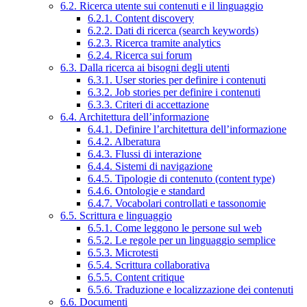
6.2. Ricerca utente sui contenuti e il linguaggio
6.2.1. Content discovery
6.2.2. Dati di ricerca (search keywords)
6.2.3. Ricerca tramite analytics
6.2.4. Ricerca sui forum
6.3. Dalla ricerca ai bisogni degli utenti
6.3.1. User stories per definire i contenuti
6.3.2. Job stories per definire i contenuti
6.3.3. Criteri di accettazione
6.4. Architettura dell’informazione
6.4.1. Definire l’architettura dell’informazione
6.4.2. Alberatura
6.4.3. Flussi di interazione
6.4.4. Sistemi di navigazione
6.4.5. Tipologie di contenuto (content type)
6.4.6. Ontologie e standard
6.4.7. Vocabolari controllati e tassonomie
6.5. Scrittura e linguaggio
6.5.1. Come leggono le persone sul web
6.5.2. Le regole per un linguaggio semplice
6.5.3. Microtesti
6.5.4. Scrittura collaborativa
6.5.5. Content critique
6.5.6. Traduzione e localizzazione dei contenuti
6.6. Documenti