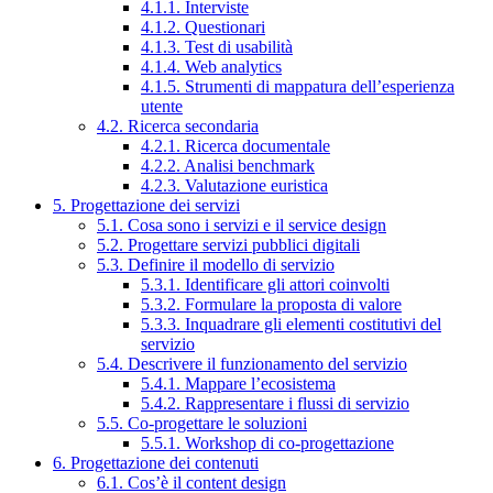
4.1.1. Interviste
4.1.2. Questionari
4.1.3. Test di usabilità
4.1.4. Web analytics
4.1.5. Strumenti di mappatura dell’esperienza
utente
4.2. Ricerca secondaria
4.2.1. Ricerca documentale
4.2.2. Analisi benchmark
4.2.3. Valutazione euristica
5. Progettazione dei servizi
5.1. Cosa sono i servizi e il service design
5.2. Progettare servizi pubblici digitali
5.3. Definire il modello di servizio
5.3.1. Identificare gli attori coinvolti
5.3.2. Formulare la proposta di valore
5.3.3. Inquadrare gli elementi costitutivi del
servizio
5.4. Descrivere il funzionamento del servizio
5.4.1. Mappare l’ecosistema
5.4.2. Rappresentare i flussi di servizio
5.5. Co-progettare le soluzioni
5.5.1. Workshop di co-progettazione
6. Progettazione dei contenuti
6.1. Cos’è il content design