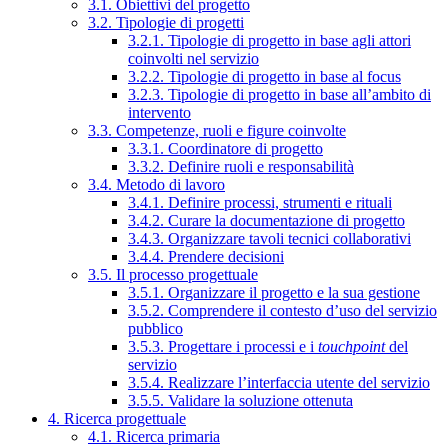
3.1. Obiettivi del progetto
3.2. Tipologie di progetti
3.2.1. Tipologie di progetto in base agli attori
coinvolti nel servizio
3.2.2. Tipologie di progetto in base al focus
3.2.3. Tipologie di progetto in base all’ambito di
intervento
3.3. Competenze, ruoli e figure coinvolte
3.3.1. Coordinatore di progetto
3.3.2. Definire ruoli e responsabilità
3.4. Metodo di lavoro
3.4.1. Definire processi, strumenti e rituali
3.4.2. Curare la documentazione di progetto
3.4.3. Organizzare tavoli tecnici collaborativi
3.4.4. Prendere decisioni
3.5. Il processo progettuale
3.5.1. Organizzare il progetto e la sua gestione
3.5.2. Comprendere il contesto d’uso del servizio
pubblico
3.5.3. Progettare i processi e i
touchpoint
del
servizio
3.5.4. Realizzare l’interfaccia utente del servizio
3.5.5. Validare la soluzione ottenuta
4. Ricerca progettuale
4.1. Ricerca primaria