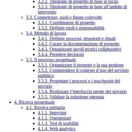
3.2.2. Tipologie di progetto in base al focus
3.2.3. Tipologie di progetto in base all’ambito di
intervento
3.3. Competenze, ruoli e figure coinvolte
3.3.1. Coordinatore di progetto
3.3.2. Definire ruoli e responsabilità
3.4. Metodo di lavoro
3.4.1. Definire processi, strumenti e rituali
3.4.2. Curare la documentazione di progetto
3.4.3. Organizzare tavoli tecnici collaborativi
3.4.4. Prendere decisioni
3.5. Il processo progettuale
3.5.1. Organizzare il progetto e la sua gestione
3.5.2. Comprendere il contesto d’uso del servizio
pubblico
3.5.3. Progettare i processi e i
touchpoint
del
servizio
3.5.4. Realizzare l’interfaccia utente del servizio
3.5.5. Validare la soluzione ottenuta
4. Ricerca progettuale
4.1. Ricerca primaria
4.1.1. Interviste
4.1.2. Questionari
4.1.3. Test di usabilità
4.1.4. Web analytics