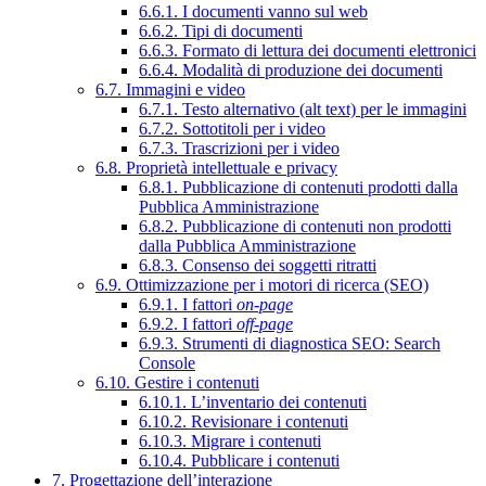
6.6.1. I documenti vanno sul web
6.6.2. Tipi di documenti
6.6.3. Formato di lettura dei documenti elettronici
6.6.4. Modalità di produzione dei documenti
6.7. Immagini e video
6.7.1. Testo alternativo (alt text) per le immagini
6.7.2. Sottotitoli per i video
6.7.3. Trascrizioni per i video
6.8. Proprietà intellettuale e privacy
6.8.1. Pubblicazione di contenuti prodotti dalla
Pubblica Amministrazione
6.8.2. Pubblicazione di contenuti non prodotti
dalla Pubblica Amministrazione
6.8.3. Consenso dei soggetti ritratti
6.9. Ottimizzazione per i motori di ricerca (SEO)
6.9.1. I fattori
on-page
6.9.2. I fattori
off-page
6.9.3. Strumenti di diagnostica SEO: Search
Console
6.10. Gestire i contenuti
6.10.1. L’inventario dei contenuti
6.10.2. Revisionare i contenuti
6.10.3. Migrare i contenuti
6.10.4. Pubblicare i contenuti
7. Progettazione dell’interazione