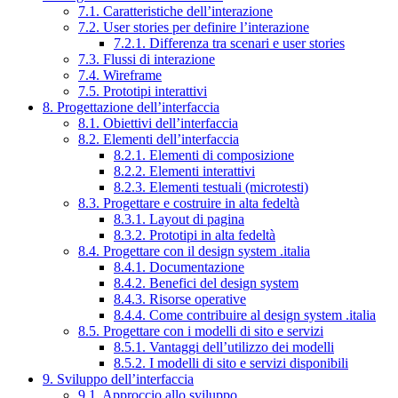
7.1. Caratteristiche dell’interazione
7.2. User stories per definire l’interazione
7.2.1. Differenza tra scenari e user stories
7.3. Flussi di interazione
7.4. Wireframe
7.5. Prototipi interattivi
8. Progettazione dell’interfaccia
8.1. Obiettivi dell’interfaccia
8.2. Elementi dell’interfaccia
8.2.1. Elementi di composizione
8.2.2. Elementi interattivi
8.2.3. Elementi testuali (microtesti)
8.3. Progettare e costruire in alta fedeltà
8.3.1. Layout di pagina
8.3.2. Prototipi in alta fedeltà
8.4. Progettare con il design system .italia
8.4.1. Documentazione
8.4.2. Benefici del design system
8.4.3. Risorse operative
8.4.4. Come contribuire al design system .italia
8.5. Progettare con i modelli di sito e servizi
8.5.1. Vantaggi dell’utilizzo dei modelli
8.5.2. I modelli di sito e servizi disponibili
9. Sviluppo dell’interfaccia
9.1. Approccio allo sviluppo