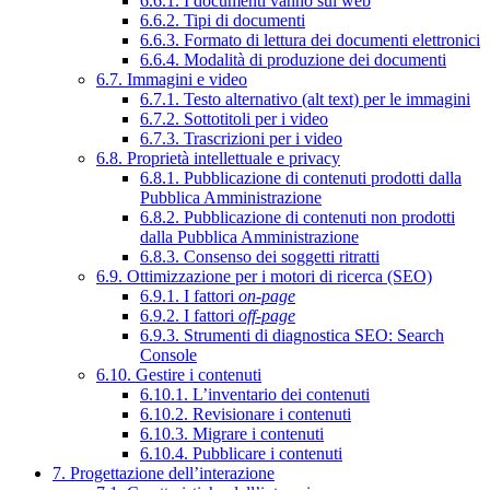
6.6.1. I documenti vanno sul web
6.6.2. Tipi di documenti
6.6.3. Formato di lettura dei documenti elettronici
6.6.4. Modalità di produzione dei documenti
6.7. Immagini e video
6.7.1. Testo alternativo (alt text) per le immagini
6.7.2. Sottotitoli per i video
6.7.3. Trascrizioni per i video
6.8. Proprietà intellettuale e privacy
6.8.1. Pubblicazione di contenuti prodotti dalla
Pubblica Amministrazione
6.8.2. Pubblicazione di contenuti non prodotti
dalla Pubblica Amministrazione
6.8.3. Consenso dei soggetti ritratti
6.9. Ottimizzazione per i motori di ricerca (SEO)
6.9.1. I fattori
on-page
6.9.2. I fattori
off-page
6.9.3. Strumenti di diagnostica SEO: Search
Console
6.10. Gestire i contenuti
6.10.1. L’inventario dei contenuti
6.10.2. Revisionare i contenuti
6.10.3. Migrare i contenuti
6.10.4. Pubblicare i contenuti
7. Progettazione dell’interazione