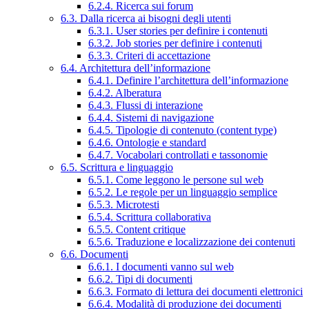
6.2.4. Ricerca sui forum
6.3. Dalla ricerca ai bisogni degli utenti
6.3.1. User stories per definire i contenuti
6.3.2. Job stories per definire i contenuti
6.3.3. Criteri di accettazione
6.4. Architettura dell’informazione
6.4.1. Definire l’architettura dell’informazione
6.4.2. Alberatura
6.4.3. Flussi di interazione
6.4.4. Sistemi di navigazione
6.4.5. Tipologie di contenuto (content type)
6.4.6. Ontologie e standard
6.4.7. Vocabolari controllati e tassonomie
6.5. Scrittura e linguaggio
6.5.1. Come leggono le persone sul web
6.5.2. Le regole per un linguaggio semplice
6.5.3. Microtesti
6.5.4. Scrittura collaborativa
6.5.5. Content critique
6.5.6. Traduzione e localizzazione dei contenuti
6.6. Documenti
6.6.1. I documenti vanno sul web
6.6.2. Tipi di documenti
6.6.3. Formato di lettura dei documenti elettronici
6.6.4. Modalità di produzione dei documenti