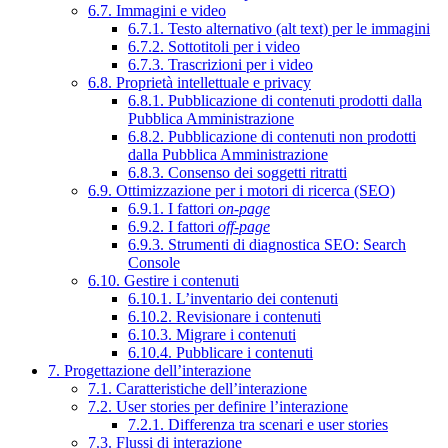
6.7. Immagini e video
6.7.1. Testo alternativo (alt text) per le immagini
6.7.2. Sottotitoli per i video
6.7.3. Trascrizioni per i video
6.8. Proprietà intellettuale e privacy
6.8.1. Pubblicazione di contenuti prodotti dalla
Pubblica Amministrazione
6.8.2. Pubblicazione di contenuti non prodotti
dalla Pubblica Amministrazione
6.8.3. Consenso dei soggetti ritratti
6.9. Ottimizzazione per i motori di ricerca (SEO)
6.9.1. I fattori
on-page
6.9.2. I fattori
off-page
6.9.3. Strumenti di diagnostica SEO: Search
Console
6.10. Gestire i contenuti
6.10.1. L’inventario dei contenuti
6.10.2. Revisionare i contenuti
6.10.3. Migrare i contenuti
6.10.4. Pubblicare i contenuti
7. Progettazione dell’interazione
7.1. Caratteristiche dell’interazione
7.2. User stories per definire l’interazione
7.2.1. Differenza tra scenari e user stories
7.3. Flussi di interazione