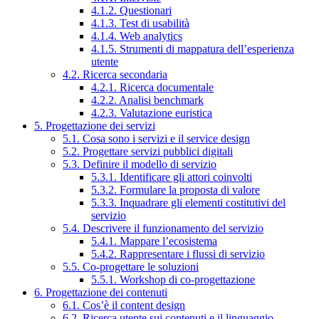
4.1.2. Questionari
4.1.3. Test di usabilità
4.1.4. Web analytics
4.1.5. Strumenti di mappatura dell’esperienza
utente
4.2. Ricerca secondaria
4.2.1. Ricerca documentale
4.2.2. Analisi benchmark
4.2.3. Valutazione euristica
5. Progettazione dei servizi
5.1. Cosa sono i servizi e il service design
5.2. Progettare servizi pubblici digitali
5.3. Definire il modello di servizio
5.3.1. Identificare gli attori coinvolti
5.3.2. Formulare la proposta di valore
5.3.3. Inquadrare gli elementi costitutivi del
servizio
5.4. Descrivere il funzionamento del servizio
5.4.1. Mappare l’ecosistema
5.4.2. Rappresentare i flussi di servizio
5.5. Co-progettare le soluzioni
5.5.1. Workshop di co-progettazione
6. Progettazione dei contenuti
6.1. Cos’è il content design
6.2. Ricerca utente sui contenuti e il linguaggio