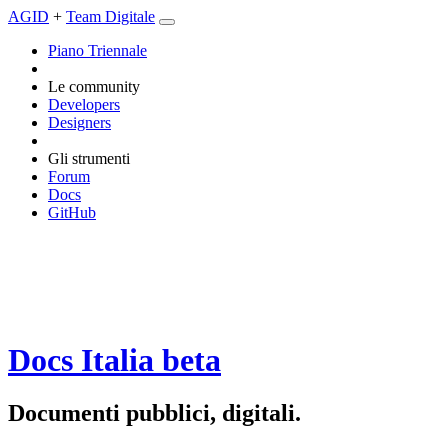
AGID
+
Team Digitale
Piano Triennale
Le community
Developers
Designers
Gli strumenti
Forum
Docs
GitHub
Docs Italia
beta
Documenti pubblici, digitali.