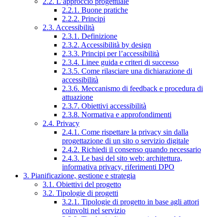
2.2. L’approccio progettuale
2.2.1. Buone pratiche
2.2.2. Principi
2.3. Accessibilità
2.3.1. Definizione
2.3.2. Accessibilità by design
2.3.3. Principi per l’accessibilità
2.3.4. Linee guida e criteri di successo
2.3.5. Come rilasciare una dichiarazione di
accessibilità
2.3.6. Meccanismo di feedback e procedura di
attuazione
2.3.7. Obiettivi accessibilità
2.3.8. Normativa e approfondimenti
2.4. Privacy
2.4.1. Come rispettare la privacy sin dalla
progettazione di un sito o servizio digitale
2.4.2. Richiedi il consenso quando necessario
2.4.3. Le basi del sito web: architettura,
informativa privacy, riferimenti DPO
3. Pianificazione, gestione e strategia
3.1. Obiettivi del progetto
3.2. Tipologie di progetti
3.2.1. Tipologie di progetto in base agli attori
coinvolti nel servizio