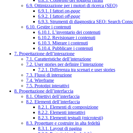
6.8.3. Consenso dei soggetti ritratti
6.9. Ottimizzazione per i motori di ricerca (SEO)
6.9.1. I fattori
on-page
6.9.2. I fattori
off-page
6.9.3. Strumenti di diagnostica SEO: Search Cons
6.10. Gestire i contenuti
6.10.1. L’inventario dei contenuti
6.10.2. Revisionare i contenuti
6.10.3. Migrare i contenuti
6.10.4. Pubblicare i contenuti
7. Progettazione dell’interazione
7.1. Caratteristiche dell’interazione
7.2. User stories per definire l’interazione
7.2.1. Differenza tra scenari e user stories
7.3. Flussi di interazione
7.4. Wireframe
7.5. Prototipi interattivi
8. Progettazione dell’interfaccia
8.1. Obiettivi dell’interfaccia
8.2. Elementi dell’interfaccia
8.2.1. Elementi di composizione
8.2.2. Elementi interattivi
8.2.3. Elementi testuali (microtesti)
8.3. Progettare e costruire in alta fedeltà
8.3.1. Layout di pagina