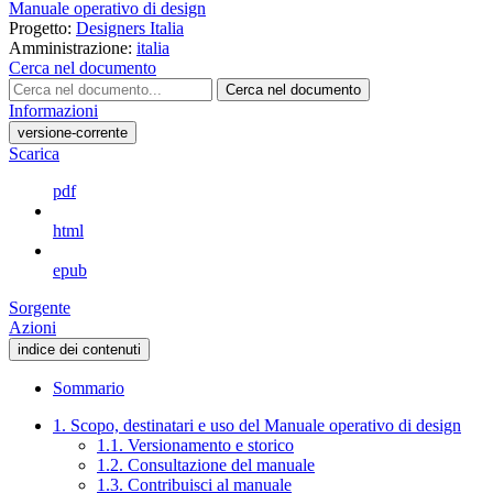
Manuale operativo di design
Progetto:
Designers Italia
Amministrazione:
italia
Cerca nel documento
Cerca nel documento
Informazioni
versione-corrente
Scarica
pdf
html
epub
Sorgente
Azioni
indice dei contenuti
Sommario
1. Scopo, destinatari e uso del Manuale operativo di design
1.1. Versionamento e storico
1.2. Consultazione del manuale
1.3. Contribuisci al manuale