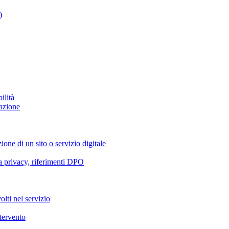
)
ilità
azione
ione di un sito o servizio digitale
va privacy, riferimenti DPO
olti nel servizio
ntervento