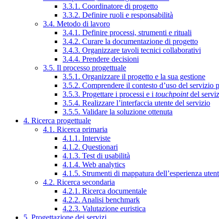
3.3.1. Coordinatore di progetto
3.3.2. Definire ruoli e responsabilità
3.4. Metodo di lavoro
3.4.1. Definire processi, strumenti e rituali
3.4.2. Curare la documentazione di progetto
3.4.3. Organizzare tavoli tecnici collaborativi
3.4.4. Prendere decisioni
3.5. Il processo progettuale
3.5.1. Organizzare il progetto e la sua gestione
3.5.2. Comprendere il contesto d’uso del servizio 
3.5.3. Progettare i processi e i
touchpoint
del servi
3.5.4. Realizzare l’interfaccia utente del servizio
3.5.5. Validare la soluzione ottenuta
4. Ricerca progettuale
4.1. Ricerca primaria
4.1.1. Interviste
4.1.2. Questionari
4.1.3. Test di usabilità
4.1.4. Web analytics
4.1.5. Strumenti di mappatura dell’esperienza uten
4.2. Ricerca secondaria
4.2.1. Ricerca documentale
4.2.2. Analisi benchmark
4.2.3. Valutazione euristica
5. Progettazione dei servizi