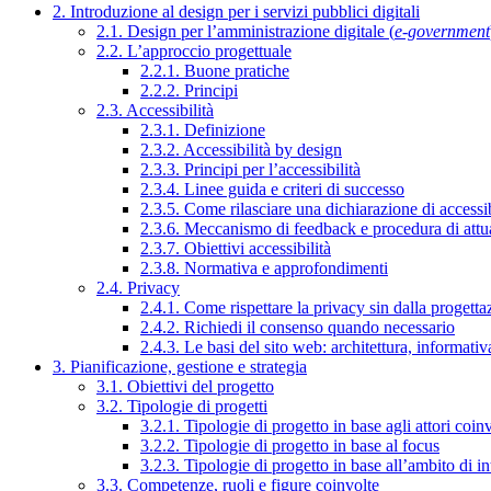
2. Introduzione al design per i servizi pubblici digitali
2.1. Design per l’amministrazione digitale (
e-government
2.2. L’approccio progettuale
2.2.1. Buone pratiche
2.2.2. Principi
2.3. Accessibilità
2.3.1. Definizione
2.3.2. Accessibilità by design
2.3.3. Principi per l’accessibilità
2.3.4. Linee guida e criteri di successo
2.3.5. Come rilasciare una dichiarazione di accessib
2.3.6. Meccanismo di feedback e procedura di attu
2.3.7. Obiettivi accessibilità
2.3.8. Normativa e approfondimenti
2.4. Privacy
2.4.1. Come rispettare la privacy sin dalla progettaz
2.4.2. Richiedi il consenso quando necessario
2.4.3. Le basi del sito web: architettura, informati
3. Pianificazione, gestione e strategia
3.1. Obiettivi del progetto
3.2. Tipologie di progetti
3.2.1. Tipologie di progetto in base agli attori coinv
3.2.2. Tipologie di progetto in base al focus
3.2.3. Tipologie di progetto in base all’ambito di i
3.3. Competenze, ruoli e figure coinvolte