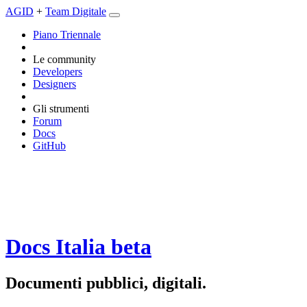
AGID
+
Team Digitale
Piano Triennale
Le community
Developers
Designers
Gli strumenti
Forum
Docs
GitHub
Docs Italia
beta
Documenti pubblici, digitali.