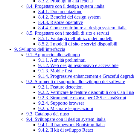
8.3.2. Prototipi in alta fedeltà
8.4. Progettare con il design system .italia
8.4.1. Documentazione
8.4.2. Benefici del design system
8.4.3. Risorse operative
8.4.4. Come contribuire al design system .italia
8.5. Progettare con i modelli di sito e servizi
8.5.1. Vantaggi dell’utilizzo dei modelli
8.5.2. I modelli di sito e servizi disponibili
9. Sviluppo dell’interfaccia
9.1. Approccio allo sviluppo
9.1.1. Attività preliminari
9.1.2. Web design responsivo e accessibile
9.1.3. Mobile first
9.1.4. Progressive enhancement e Graceful degrad
9.2. Strumenti di supporto allo sviluppo del software
9.2.1. Feature detection
9.2.2. Verificare le feature disponibili con Can I us
9.2.3. Strumenti e risorse per CSS e JavaScript
9.2.4. Supporto browser
9.2.5. Misurare le prestazioni
9.3. Catalogo del riuso
9.4. Sviluppare con il design system .italia
9.4.1. Il framework Bootstrap Italia
9.4.2. Il kit di sviluppo React