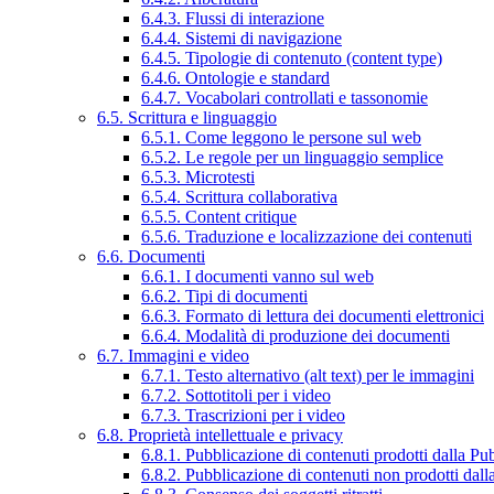
6.4.3. Flussi di interazione
6.4.4. Sistemi di navigazione
6.4.5. Tipologie di contenuto (content type)
6.4.6. Ontologie e standard
6.4.7. Vocabolari controllati e tassonomie
6.5. Scrittura e linguaggio
6.5.1. Come leggono le persone sul web
6.5.2. Le regole per un linguaggio semplice
6.5.3. Microtesti
6.5.4. Scrittura collaborativa
6.5.5. Content critique
6.5.6. Traduzione e localizzazione dei contenuti
6.6. Documenti
6.6.1. I documenti vanno sul web
6.6.2. Tipi di documenti
6.6.3. Formato di lettura dei documenti elettronici
6.6.4. Modalità di produzione dei documenti
6.7. Immagini e video
6.7.1. Testo alternativo (alt text) per le immagini
6.7.2. Sottotitoli per i video
6.7.3. Trascrizioni per i video
6.8. Proprietà intellettuale e privacy
6.8.1. Pubblicazione di contenuti prodotti dalla P
6.8.2. Pubblicazione di contenuti non prodotti dal