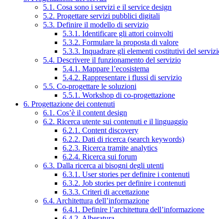
5.1. Cosa sono i servizi e il service design
5.2. Progettare servizi pubblici digitali
5.3. Definire il modello di servizio
5.3.1. Identificare gli attori coinvolti
5.3.2. Formulare la proposta di valore
5.3.3. Inquadrare gli elementi costitutivi del serviz
5.4. Descrivere il funzionamento del servizio
5.4.1. Mappare l’ecosistema
5.4.2. Rappresentare i flussi di servizio
5.5. Co-progettare le soluzioni
5.5.1. Workshop di co-progettazione
6. Progettazione dei contenuti
6.1. Cos’è il content design
6.2. Ricerca utente sui contenuti e il linguaggio
6.2.1. Content discovery
6.2.2. Dati di ricerca (search keywords)
6.2.3. Ricerca tramite analytics
6.2.4. Ricerca sui forum
6.3. Dalla ricerca ai bisogni degli utenti
6.3.1. User stories per definire i contenuti
6.3.2. Job stories per definire i contenuti
6.3.3. Criteri di accettazione
6.4. Architettura dell’informazione
6.4.1. Definire l’architettura dell’informazione
6.4.2. Alberatura