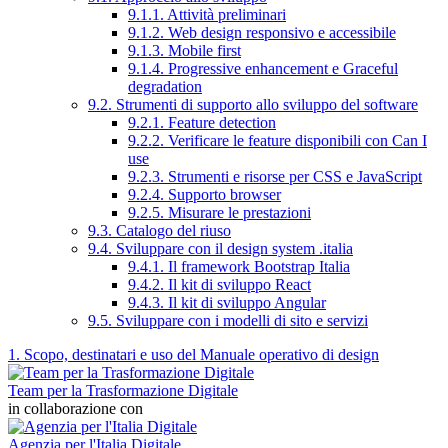
9.1.1. Attività preliminari
9.1.2. Web design responsivo e accessibile
9.1.3. Mobile first
9.1.4. Progressive enhancement e Graceful
degradation
9.2. Strumenti di supporto allo sviluppo del software
9.2.1. Feature detection
9.2.2. Verificare le feature disponibili con Can I
use
9.2.3. Strumenti e risorse per CSS e JavaScript
9.2.4. Supporto browser
9.2.5. Misurare le prestazioni
9.3. Catalogo del riuso
9.4. Sviluppare con il design system .italia
9.4.1. Il framework Bootstrap Italia
9.4.2. Il kit di sviluppo React
9.4.3. Il kit di sviluppo Angular
9.5. Sviluppare con i modelli di sito e servizi
1. Scopo, destinatari e uso del Manuale operativo di design
Team per la Trasformazione Digitale
in collaborazione con
Agenzia per l'Italia Digitale