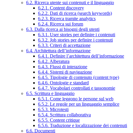
6.2. Ricerca utente sui contenuti e il linguaggio
6.2.1. Content discovery
6.2.2. Dati di ricerca (search keywords)
6.2.3. Ricerca tramite analytics
6.2.4. Ricerca sui forum
6.3. Dalla ricerca ai bisogni degli utenti
6.3.1. User stories per definire i contenuti
6.3.2. Job stories per definire i contenuti
6.3.3. Criteri di accettazione
6.4. Architettura dell’informazione
6.4.1. Definire l’architettura dell’informazione
6.4.2. Alberatura
6.4.3. Flussi di interazione
6.4.4. Sistemi di navigazione
6.4.5. Tipologie di contenuto (content type)
6.4.6. Ontologie e standard
6.4.7. Vocabolari controllati e tassonomie
6.5. Scrittura e linguaggio
6.5.1. Come leggono le persone sul web
6.5.2. Le regole per un linguaggio semplice
6.5.3. Microtesti
6.5.4. Scrittura collaborativa
6.5.5. Content critique
6.5.6. Traduzione e localizzazione dei contenuti
6.6. Documenti