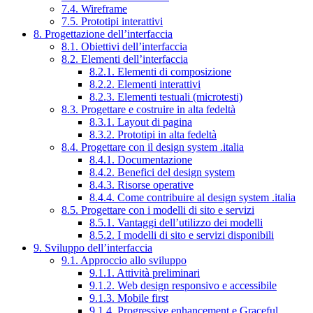
7.4. Wireframe
7.5. Prototipi interattivi
8. Progettazione dell’interfaccia
8.1. Obiettivi dell’interfaccia
8.2. Elementi dell’interfaccia
8.2.1. Elementi di composizione
8.2.2. Elementi interattivi
8.2.3. Elementi testuali (microtesti)
8.3. Progettare e costruire in alta fedeltà
8.3.1. Layout di pagina
8.3.2. Prototipi in alta fedeltà
8.4. Progettare con il design system .italia
8.4.1. Documentazione
8.4.2. Benefici del design system
8.4.3. Risorse operative
8.4.4. Come contribuire al design system .italia
8.5. Progettare con i modelli di sito e servizi
8.5.1. Vantaggi dell’utilizzo dei modelli
8.5.2. I modelli di sito e servizi disponibili
9. Sviluppo dell’interfaccia
9.1. Approccio allo sviluppo
9.1.1. Attività preliminari
9.1.2. Web design responsivo e accessibile
9.1.3. Mobile first
9.1.4. Progressive enhancement e Graceful