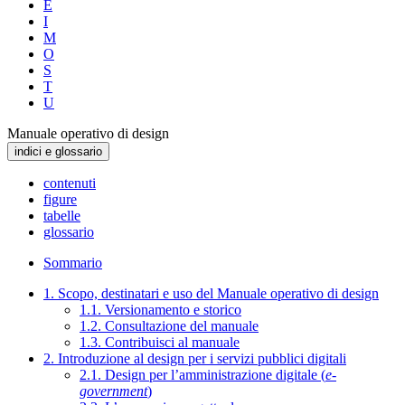
E
I
M
O
S
T
U
Manuale operativo di design
indici e glossario
contenuti
figure
tabelle
glossario
Sommario
1. Scopo, destinatari e uso del Manuale operativo di design
1.1. Versionamento e storico
1.2. Consultazione del manuale
1.3. Contribuisci al manuale
2. Introduzione al design per i servizi pubblici digitali
2.1. Design per l’amministrazione digitale (
e-
government
)