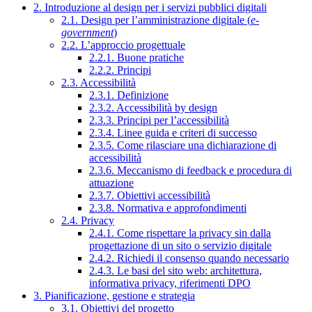
2. Introduzione al design per i servizi pubblici digitali
2.1. Design per l’amministrazione digitale (
e-
government
)
2.2. L’approccio progettuale
2.2.1. Buone pratiche
2.2.2. Principi
2.3. Accessibilità
2.3.1. Definizione
2.3.2. Accessibilità by design
2.3.3. Principi per l’accessibilità
2.3.4. Linee guida e criteri di successo
2.3.5. Come rilasciare una dichiarazione di
accessibilità
2.3.6. Meccanismo di feedback e procedura di
attuazione
2.3.7. Obiettivi accessibilità
2.3.8. Normativa e approfondimenti
2.4. Privacy
2.4.1. Come rispettare la privacy sin dalla
progettazione di un sito o servizio digitale
2.4.2. Richiedi il consenso quando necessario
2.4.3. Le basi del sito web: architettura,
informativa privacy, riferimenti DPO
3. Pianificazione, gestione e strategia
3.1. Obiettivi del progetto