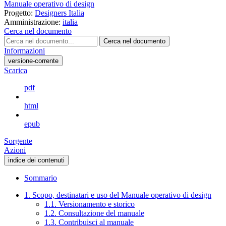
Manuale operativo di design
Progetto:
Designers Italia
Amministrazione:
italia
Cerca nel documento
Cerca nel documento
Informazioni
versione-corrente
Scarica
pdf
html
epub
Sorgente
Azioni
indice dei contenuti
Sommario
1. Scopo, destinatari e uso del Manuale operativo di design
1.1. Versionamento e storico
1.2. Consultazione del manuale
1.3. Contribuisci al manuale