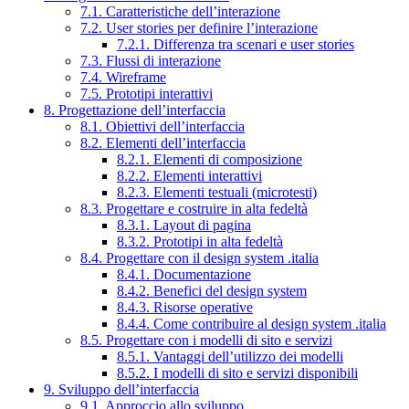
7.1. Caratteristiche dell’interazione
7.2. User stories per definire l’interazione
7.2.1. Differenza tra scenari e user stories
7.3. Flussi di interazione
7.4. Wireframe
7.5. Prototipi interattivi
8. Progettazione dell’interfaccia
8.1. Obiettivi dell’interfaccia
8.2. Elementi dell’interfaccia
8.2.1. Elementi di composizione
8.2.2. Elementi interattivi
8.2.3. Elementi testuali (microtesti)
8.3. Progettare e costruire in alta fedeltà
8.3.1. Layout di pagina
8.3.2. Prototipi in alta fedeltà
8.4. Progettare con il design system .italia
8.4.1. Documentazione
8.4.2. Benefici del design system
8.4.3. Risorse operative
8.4.4. Come contribuire al design system .italia
8.5. Progettare con i modelli di sito e servizi
8.5.1. Vantaggi dell’utilizzo dei modelli
8.5.2. I modelli di sito e servizi disponibili
9. Sviluppo dell’interfaccia
9.1. Approccio allo sviluppo