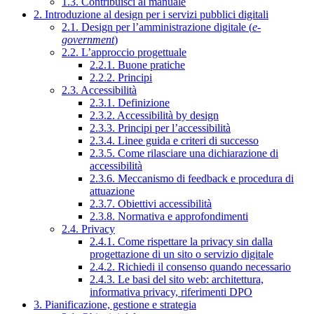
1.3. Contribuisci al manuale
2. Introduzione al design per i servizi pubblici digitali
2.1. Design per l’amministrazione digitale (
e-
government
)
2.2. L’approccio progettuale
2.2.1. Buone pratiche
2.2.2. Principi
2.3. Accessibilità
2.3.1. Definizione
2.3.2. Accessibilità by design
2.3.3. Principi per l’accessibilità
2.3.4. Linee guida e criteri di successo
2.3.5. Come rilasciare una dichiarazione di
accessibilità
2.3.6. Meccanismo di feedback e procedura di
attuazione
2.3.7. Obiettivi accessibilità
2.3.8. Normativa e approfondimenti
2.4. Privacy
2.4.1. Come rispettare la privacy sin dalla
progettazione di un sito o servizio digitale
2.4.2. Richiedi il consenso quando necessario
2.4.3. Le basi del sito web: architettura,
informativa privacy, riferimenti DPO
3. Pianificazione, gestione e strategia