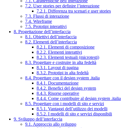
7.1. Caratteristiche dell’interazione
7.2. User stories per definire l’interazione
7.2.1. Differenza tra scenari e user stories
7.3. Flussi di interazione
7.4. Wireframe
7.5. Prototipi interattivi
8. Progettazione dell’interfaccia
8.1. Obiettivi dell’interfaccia
8.2. Elementi dell’interfaccia
8.2.1. Elementi di composizione
8.2.2. Elementi interattivi
8.2.3. Elementi testuali (microtesti)
8.3. Progettare e costruire in alta fedeltà
8.3.1. Layout di pagina
8.3.2. Prototipi in alta fedeltà
8.4. Progettare con il design system .italia
8.4.1. Documentazione
8.4.2. Benefici del design system
8.4.3. Risorse operative
8.4.4. Come contribuire al design system .italia
8.5. Progettare con i modelli di sito e servizi
8.5.1. Vantaggi dell’utilizzo dei modelli
8.5.2. I modelli di sito e servizi disponibili
9. Sviluppo dell’interfaccia
9.1. Approccio allo sviluppo