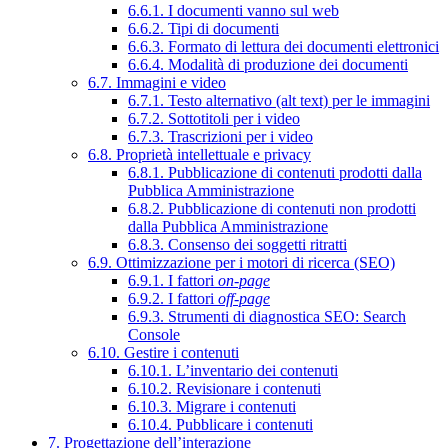
6.6.1. I documenti vanno sul web
6.6.2. Tipi di documenti
6.6.3. Formato di lettura dei documenti elettronici
6.6.4. Modalità di produzione dei documenti
6.7. Immagini e video
6.7.1. Testo alternativo (alt text) per le immagini
6.7.2. Sottotitoli per i video
6.7.3. Trascrizioni per i video
6.8. Proprietà intellettuale e privacy
6.8.1. Pubblicazione di contenuti prodotti dalla
Pubblica Amministrazione
6.8.2. Pubblicazione di contenuti non prodotti
dalla Pubblica Amministrazione
6.8.3. Consenso dei soggetti ritratti
6.9. Ottimizzazione per i motori di ricerca (SEO)
6.9.1. I fattori
on-page
6.9.2. I fattori
off-page
6.9.3. Strumenti di diagnostica SEO: Search
Console
6.10. Gestire i contenuti
6.10.1. L’inventario dei contenuti
6.10.2. Revisionare i contenuti
6.10.3. Migrare i contenuti
6.10.4. Pubblicare i contenuti
7. Progettazione dell’interazione