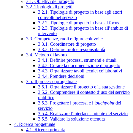
3.1. Obiettivi del progetto
3.2. Tipologie di progetti
3.2.1. Tipologie di progetto in base agli attori
coinvolti nel servizio
3.2.2. Tipologie di progetto in base al focus
3.2.3. Tipologie di progetto in base all’ambito di
intervento
3.3. Competenze, ruoli e figure coinvolte
3.3.1. Coordinatore di progetto
3.3.2. Definire ruoli e responsabilità
3.4. Metodo di lavoro
3.4.1. Definire processi, strumenti e rituali
3.4.2. Curare la documentazione di progetto
3.4.3. Organizzare tavoli tecnici collaborativi
3.4.4. Prendere decisioni
3.5. Il processo progettuale
3.5.1. Organizzare il progetto e la sua gestione
3.5.2. Comprendere il contesto d’uso del servizio
pubblico
3.5.3. Progettare i processi e i
touchpoint
del
servizio
3.5.4. Realizzare l’interfaccia utente del servizio
3.5.5. Validare la soluzione ottenuta
4. Ricerca progettuale
4.1. Ricerca primaria