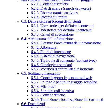
6.2.1. Content discovery
6.2.2. Dati di ricerca (search keywords)
6.2.3. Ricerca tramite analytics
6.2.4. Ricerca sui forum
6.3. Dalla ricerca ai bisogni degli utenti
6.3.1. User stories per definire i contenuti
6.3.2. Job stories per definire i contenuti
6.3.3. Criteri di accettazione
6.4. Architettura dell’informazione
6.4.1. Definire l’architettura dell’informazione
6.4.2. Alberatura
6.4.3. Flussi di interazione
6.4.4. Sistemi di navigazione
6.4.5. Tipologie di contenuto (content type)
6.4.6. Ontologie e standard
6.4.7. Vocabolari controllati e tassonomie
6.5. Scrittura e linguaggio
6.5.1. Come leggono le persone sul web
6.5.2. Le regole per un linguaggio semplice
6.5.3. Microtesti
6.5.4. Scrittura collaborativa
6.5.5. Content critique
6.5.6. Traduzione e localizzazione dei contenuti
6.6. Documenti