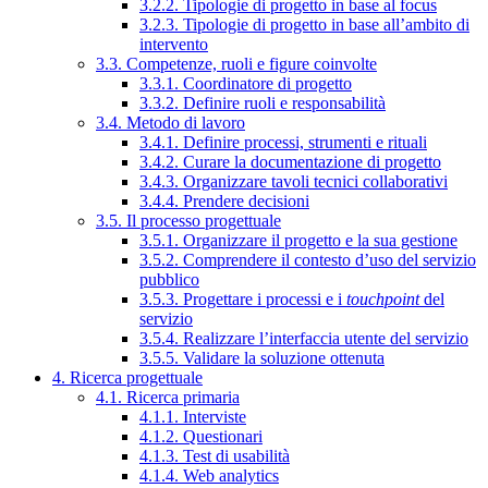
3.2.2. Tipologie di progetto in base al focus
3.2.3. Tipologie di progetto in base all’ambito di
intervento
3.3. Competenze, ruoli e figure coinvolte
3.3.1. Coordinatore di progetto
3.3.2. Definire ruoli e responsabilità
3.4. Metodo di lavoro
3.4.1. Definire processi, strumenti e rituali
3.4.2. Curare la documentazione di progetto
3.4.3. Organizzare tavoli tecnici collaborativi
3.4.4. Prendere decisioni
3.5. Il processo progettuale
3.5.1. Organizzare il progetto e la sua gestione
3.5.2. Comprendere il contesto d’uso del servizio
pubblico
3.5.3. Progettare i processi e i
touchpoint
del
servizio
3.5.4. Realizzare l’interfaccia utente del servizio
3.5.5. Validare la soluzione ottenuta
4. Ricerca progettuale
4.1. Ricerca primaria
4.1.1. Interviste
4.1.2. Questionari
4.1.3. Test di usabilità
4.1.4. Web analytics