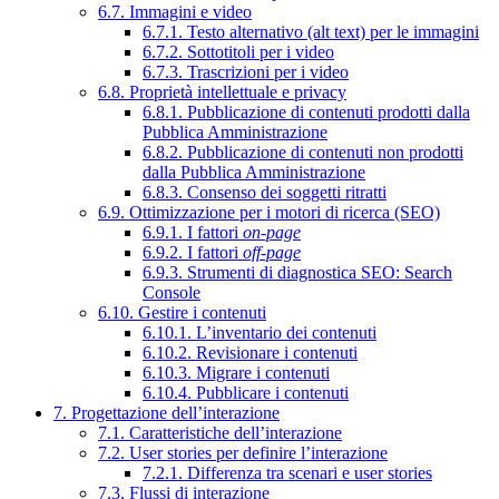
6.7. Immagini e video
6.7.1. Testo alternativo (alt text) per le immagini
6.7.2. Sottotitoli per i video
6.7.3. Trascrizioni per i video
6.8. Proprietà intellettuale e privacy
6.8.1. Pubblicazione di contenuti prodotti dalla
Pubblica Amministrazione
6.8.2. Pubblicazione di contenuti non prodotti
dalla Pubblica Amministrazione
6.8.3. Consenso dei soggetti ritratti
6.9. Ottimizzazione per i motori di ricerca (SEO)
6.9.1. I fattori
on-page
6.9.2. I fattori
off-page
6.9.3. Strumenti di diagnostica SEO: Search
Console
6.10. Gestire i contenuti
6.10.1. L’inventario dei contenuti
6.10.2. Revisionare i contenuti
6.10.3. Migrare i contenuti
6.10.4. Pubblicare i contenuti
7. Progettazione dell’interazione
7.1. Caratteristiche dell’interazione
7.2. User stories per definire l’interazione
7.2.1. Differenza tra scenari e user stories
7.3. Flussi di interazione