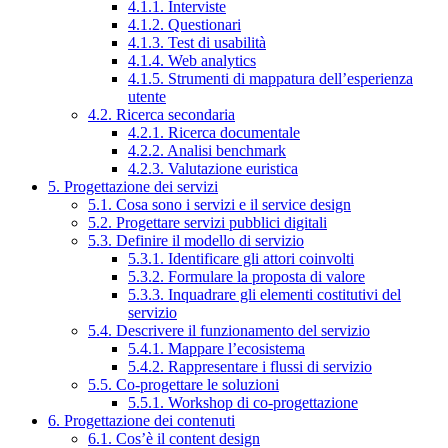
4.1.1. Interviste
4.1.2. Questionari
4.1.3. Test di usabilità
4.1.4. Web analytics
4.1.5. Strumenti di mappatura dell’esperienza
utente
4.2. Ricerca secondaria
4.2.1. Ricerca documentale
4.2.2. Analisi benchmark
4.2.3. Valutazione euristica
5. Progettazione dei servizi
5.1. Cosa sono i servizi e il service design
5.2. Progettare servizi pubblici digitali
5.3. Definire il modello di servizio
5.3.1. Identificare gli attori coinvolti
5.3.2. Formulare la proposta di valore
5.3.3. Inquadrare gli elementi costitutivi del
servizio
5.4. Descrivere il funzionamento del servizio
5.4.1. Mappare l’ecosistema
5.4.2. Rappresentare i flussi di servizio
5.5. Co-progettare le soluzioni
5.5.1. Workshop di co-progettazione
6. Progettazione dei contenuti
6.1. Cos’è il content design