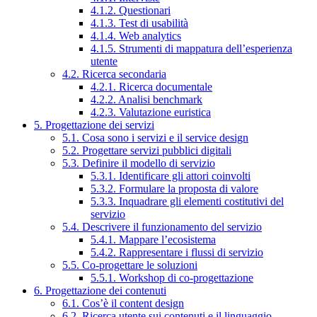
4.1.2. Questionari
4.1.3. Test di usabilità
4.1.4. Web analytics
4.1.5. Strumenti di mappatura dell’esperienza
utente
4.2. Ricerca secondaria
4.2.1. Ricerca documentale
4.2.2. Analisi benchmark
4.2.3. Valutazione euristica
5. Progettazione dei servizi
5.1. Cosa sono i servizi e il service design
5.2. Progettare servizi pubblici digitali
5.3. Definire il modello di servizio
5.3.1. Identificare gli attori coinvolti
5.3.2. Formulare la proposta di valore
5.3.3. Inquadrare gli elementi costitutivi del
servizio
5.4. Descrivere il funzionamento del servizio
5.4.1. Mappare l’ecosistema
5.4.2. Rappresentare i flussi di servizio
5.5. Co-progettare le soluzioni
5.5.1. Workshop di co-progettazione
6. Progettazione dei contenuti
6.1. Cos’è il content design
6.2. Ricerca utente sui contenuti e il linguaggio