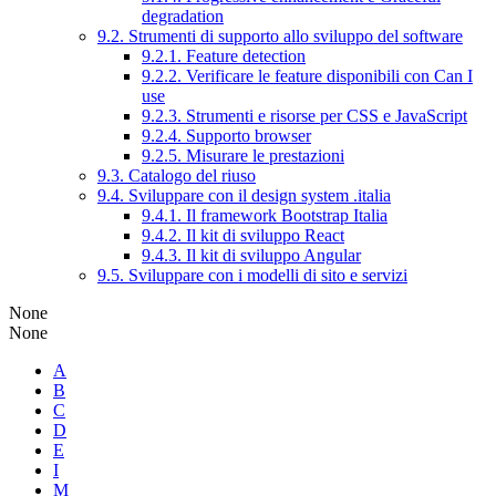
degradation
9.2. Strumenti di supporto allo sviluppo del software
9.2.1. Feature detection
9.2.2. Verificare le feature disponibili con Can I
use
9.2.3. Strumenti e risorse per CSS e JavaScript
9.2.4. Supporto browser
9.2.5. Misurare le prestazioni
9.3. Catalogo del riuso
9.4. Sviluppare con il design system .italia
9.4.1. Il framework Bootstrap Italia
9.4.2. Il kit di sviluppo React
9.4.3. Il kit di sviluppo Angular
9.5. Sviluppare con i modelli di sito e servizi
None
None
A
B
C
D
E
I
M