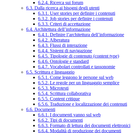
6.2.4. Ricerca sui forum
6.3. Dalla ricerca ai bisogni degli utenti
6.3.1. User stories per definire i contenuti
6.3.2. Job stories per definire i contenuti
6.3.3. Criteri di accettazione
6.4. Architettura dell’informazione
6.4.1. Definire l’architettura dell’informazione
6.4.2. Alberatura
6.4.3. Flussi di interazione
6.4.4. Sistemi di navigazione
6.4.5. Tipologie di contenuto (content type)
6.4.6. Ontologie e standard
6.4.7. Vocabolari controllati e tassonomie
6.5. Scrittura e linguaggio
6.5.1. Come leggono le persone sul web
6.5.2. Le regole per un linguaggio semplice
6.5.3. Microtesti
6.5.4. Scrittura collaborativa
6.5.5. Content critique
6.5.6. Traduzione e localizzazione dei contenuti
6.6. Documenti
6.6.1. I documenti vanno sul web
6.6.2. Tipi di documenti
6.6.3. Formato di lettura dei documenti elettronici
6.6.4. Modalità di produzione dei documenti