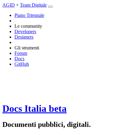
AGID
+
Team Digitale
Piano Triennale
Le community
Developers
Designers
Gli strumenti
Forum
Docs
GitHub
Docs Italia
beta
Documenti pubblici, digitali.