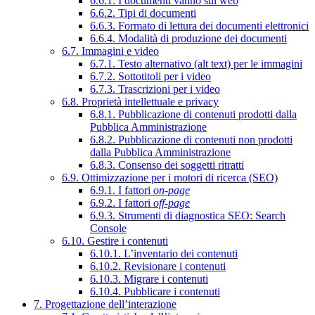
6.6.1. I documenti vanno sul web
6.6.2. Tipi di documenti
6.6.3. Formato di lettura dei documenti elettronici
6.6.4. Modalità di produzione dei documenti
6.7. Immagini e video
6.7.1. Testo alternativo (alt text) per le immagini
6.7.2. Sottotitoli per i video
6.7.3. Trascrizioni per i video
6.8. Proprietà intellettuale e privacy
6.8.1. Pubblicazione di contenuti prodotti dalla
Pubblica Amministrazione
6.8.2. Pubblicazione di contenuti non prodotti
dalla Pubblica Amministrazione
6.8.3. Consenso dei soggetti ritratti
6.9. Ottimizzazione per i motori di ricerca (SEO)
6.9.1. I fattori
on-page
6.9.2. I fattori
off-page
6.9.3. Strumenti di diagnostica SEO: Search
Console
6.10. Gestire i contenuti
6.10.1. L’inventario dei contenuti
6.10.2. Revisionare i contenuti
6.10.3. Migrare i contenuti
6.10.4. Pubblicare i contenuti
7. Progettazione dell’interazione