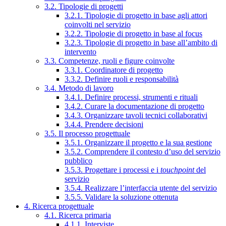
3.2. Tipologie di progetti
3.2.1. Tipologie di progetto in base agli attori
coinvolti nel servizio
3.2.2. Tipologie di progetto in base al focus
3.2.3. Tipologie di progetto in base all’ambito di
intervento
3.3. Competenze, ruoli e figure coinvolte
3.3.1. Coordinatore di progetto
3.3.2. Definire ruoli e responsabilità
3.4. Metodo di lavoro
3.4.1. Definire processi, strumenti e rituali
3.4.2. Curare la documentazione di progetto
3.4.3. Organizzare tavoli tecnici collaborativi
3.4.4. Prendere decisioni
3.5. Il processo progettuale
3.5.1. Organizzare il progetto e la sua gestione
3.5.2. Comprendere il contesto d’uso del servizio
pubblico
3.5.3. Progettare i processi e i
touchpoint
del
servizio
3.5.4. Realizzare l’interfaccia utente del servizio
3.5.5. Validare la soluzione ottenuta
4. Ricerca progettuale
4.1. Ricerca primaria
4.1.1. Interviste