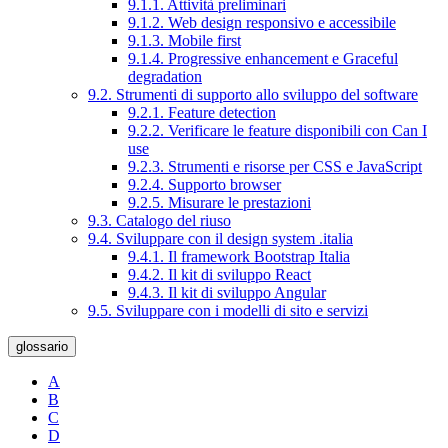
9.1.1. Attività preliminari
9.1.2. Web design responsivo e accessibile
9.1.3. Mobile first
9.1.4. Progressive enhancement e Graceful
degradation
9.2. Strumenti di supporto allo sviluppo del software
9.2.1. Feature detection
9.2.2. Verificare le feature disponibili con Can I
use
9.2.3. Strumenti e risorse per CSS e JavaScript
9.2.4. Supporto browser
9.2.5. Misurare le prestazioni
9.3. Catalogo del riuso
9.4. Sviluppare con il design system .italia
9.4.1. Il framework Bootstrap Italia
9.4.2. Il kit di sviluppo React
9.4.3. Il kit di sviluppo Angular
9.5. Sviluppare con i modelli di sito e servizi
glossario
A
B
C
D