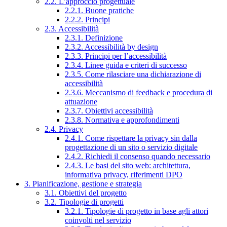
2.2. L’approccio progettuale
2.2.1. Buone pratiche
2.2.2. Principi
2.3. Accessibilità
2.3.1. Definizione
2.3.2. Accessibilità by design
2.3.3. Principi per l’accessibilità
2.3.4. Linee guida e criteri di successo
2.3.5. Come rilasciare una dichiarazione di
accessibilità
2.3.6. Meccanismo di feedback e procedura di
attuazione
2.3.7. Obiettivi accessibilità
2.3.8. Normativa e approfondimenti
2.4. Privacy
2.4.1. Come rispettare la privacy sin dalla
progettazione di un sito o servizio digitale
2.4.2. Richiedi il consenso quando necessario
2.4.3. Le basi del sito web: architettura,
informativa privacy, riferimenti DPO
3. Pianificazione, gestione e strategia
3.1. Obiettivi del progetto
3.2. Tipologie di progetti
3.2.1. Tipologie di progetto in base agli attori
coinvolti nel servizio