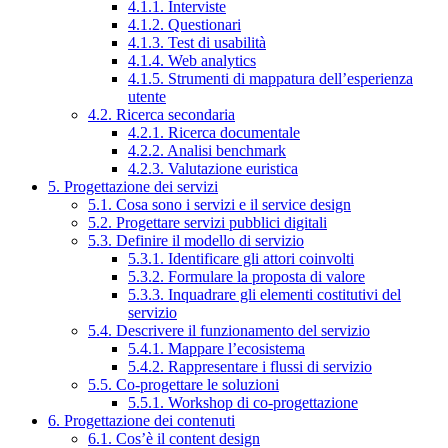
4.1.1. Interviste
4.1.2. Questionari
4.1.3. Test di usabilità
4.1.4. Web analytics
4.1.5. Strumenti di mappatura dell’esperienza
utente
4.2. Ricerca secondaria
4.2.1. Ricerca documentale
4.2.2. Analisi benchmark
4.2.3. Valutazione euristica
5. Progettazione dei servizi
5.1. Cosa sono i servizi e il service design
5.2. Progettare servizi pubblici digitali
5.3. Definire il modello di servizio
5.3.1. Identificare gli attori coinvolti
5.3.2. Formulare la proposta di valore
5.3.3. Inquadrare gli elementi costitutivi del
servizio
5.4. Descrivere il funzionamento del servizio
5.4.1. Mappare l’ecosistema
5.4.2. Rappresentare i flussi di servizio
5.5. Co-progettare le soluzioni
5.5.1. Workshop di co-progettazione
6. Progettazione dei contenuti
6.1. Cos’è il content design