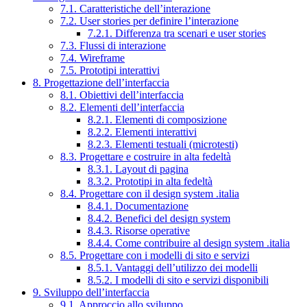
7.1. Caratteristiche dell’interazione
7.2. User stories per definire l’interazione
7.2.1. Differenza tra scenari e user stories
7.3. Flussi di interazione
7.4. Wireframe
7.5. Prototipi interattivi
8. Progettazione dell’interfaccia
8.1. Obiettivi dell’interfaccia
8.2. Elementi dell’interfaccia
8.2.1. Elementi di composizione
8.2.2. Elementi interattivi
8.2.3. Elementi testuali (microtesti)
8.3. Progettare e costruire in alta fedeltà
8.3.1. Layout di pagina
8.3.2. Prototipi in alta fedeltà
8.4. Progettare con il design system .italia
8.4.1. Documentazione
8.4.2. Benefici del design system
8.4.3. Risorse operative
8.4.4. Come contribuire al design system .italia
8.5. Progettare con i modelli di sito e servizi
8.5.1. Vantaggi dell’utilizzo dei modelli
8.5.2. I modelli di sito e servizi disponibili
9. Sviluppo dell’interfaccia
9.1. Approccio allo sviluppo