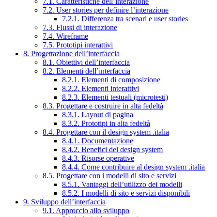
7.1. Caratteristiche dell’interazione
7.2. User stories per definire l’interazione
7.2.1. Differenza tra scenari e user stories
7.3. Flussi di interazione
7.4. Wireframe
7.5. Prototipi interattivi
8. Progettazione dell’interfaccia
8.1. Obiettivi dell’interfaccia
8.2. Elementi dell’interfaccia
8.2.1. Elementi di composizione
8.2.2. Elementi interattivi
8.2.3. Elementi testuali (microtesti)
8.3. Progettare e costruire in alta fedeltà
8.3.1. Layout di pagina
8.3.2. Prototipi in alta fedeltà
8.4. Progettare con il design system .italia
8.4.1. Documentazione
8.4.2. Benefici del design system
8.4.3. Risorse operative
8.4.4. Come contribuire al design system .italia
8.5. Progettare con i modelli di sito e servizi
8.5.1. Vantaggi dell’utilizzo dei modelli
8.5.2. I modelli di sito e servizi disponibili
9. Sviluppo dell’interfaccia
9.1. Approccio allo sviluppo