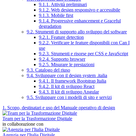
9.1.1. Attività preliminari
9.1.2. Web design responsivo e accessibile
9.1.3. Mobile first
9.1.4. Progressive enhancement e Graceful
degradation
9.2. Strumenti di supporto allo sviluppo del software
9.2.1. Feature detection
9.2.2. Verificare le feature disponibili con Can I
use
9.2.3. Strumenti e risorse per CSS e JavaScript
9.2.4. Supporto browser
9.2.5. Misurare le prestazioni
9.3. Catalogo del riuso
9.4. Sviluppare con il design system .italia
9.4.1. Il framework Bootstrap Italia
9.4.2. Il kit di sviluppo React
9.4.3. Il kit di sviluppo Angular
9.5. Sviluppare con i modelli di sito e servizi
1. Scopo, destinatari e uso del Manuale operativo di design
Team per la Trasformazione Digitale
in collaborazione con
Agenzia per l'Italia Digitale