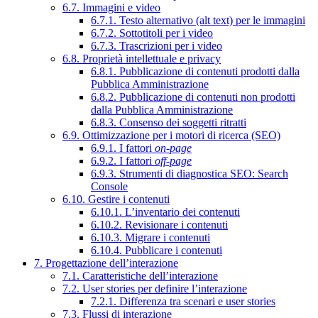
6.7. Immagini e video
6.7.1. Testo alternativo (alt text) per le immagini
6.7.2. Sottotitoli per i video
6.7.3. Trascrizioni per i video
6.8. Proprietà intellettuale e privacy
6.8.1. Pubblicazione di contenuti prodotti dalla
Pubblica Amministrazione
6.8.2. Pubblicazione di contenuti non prodotti
dalla Pubblica Amministrazione
6.8.3. Consenso dei soggetti ritratti
6.9. Ottimizzazione per i motori di ricerca (SEO)
6.9.1. I fattori
on-page
6.9.2. I fattori
off-page
6.9.3. Strumenti di diagnostica SEO: Search
Console
6.10. Gestire i contenuti
6.10.1. L’inventario dei contenuti
6.10.2. Revisionare i contenuti
6.10.3. Migrare i contenuti
6.10.4. Pubblicare i contenuti
7. Progettazione dell’interazione
7.1. Caratteristiche dell’interazione
7.2. User stories per definire l’interazione
7.2.1. Differenza tra scenari e user stories
7.3. Flussi di interazione