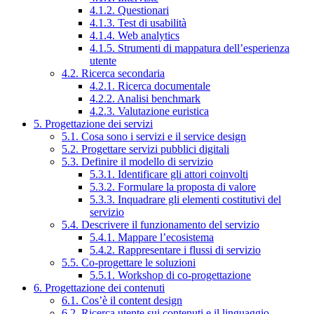
4.1.2. Questionari
4.1.3. Test di usabilità
4.1.4. Web analytics
4.1.5. Strumenti di mappatura dell’esperienza
utente
4.2. Ricerca secondaria
4.2.1. Ricerca documentale
4.2.2. Analisi benchmark
4.2.3. Valutazione euristica
5. Progettazione dei servizi
5.1. Cosa sono i servizi e il service design
5.2. Progettare servizi pubblici digitali
5.3. Definire il modello di servizio
5.3.1. Identificare gli attori coinvolti
5.3.2. Formulare la proposta di valore
5.3.3. Inquadrare gli elementi costitutivi del
servizio
5.4. Descrivere il funzionamento del servizio
5.4.1. Mappare l’ecosistema
5.4.2. Rappresentare i flussi di servizio
5.5. Co-progettare le soluzioni
5.5.1. Workshop di co-progettazione
6. Progettazione dei contenuti
6.1. Cos’è il content design
6.2. Ricerca utente sui contenuti e il linguaggio