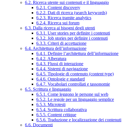
6.2. Ricerca utente sui contenuti e il linguaggio
6.2.1. Content discovery
6.2.2. Dati di ricerca (search keywords)
6.2.3. Ricerca tramite analytics
6.2.4. Ricerca sui forum
6.3. Dalla ricerca ai bisogni degli utenti
6.3.1. User stories per definire i contenuti
6.3.2. Job stories per definire i contenuti
6.3.3. Criteri di accettazione
6.4. Architettura dell’informazione
6.4.1. Definire l’architettura dell’informazione
6.4.2. Alberatura
6.4.3. Flussi di interazione
6.4.4. Sistemi di navigazione
6.4.5. Tipologie di contenuto (content type)
6.4.6. Ontologie e standard
6.4.7. Vocabolari controllati e tassonomie
6.5. Scrittura e linguaggio
6.5.1. Come leggono le persone sul web
6.5.2. Le regole per un linguaggio semplice
6.5.3. Microtesti
6.5.4. Scrittura collaborativa
6.5.5. Content critique
6.5.6. Traduzione e localizzazione dei contenuti
6.6. Documenti