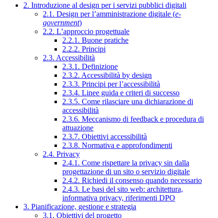
2. Introduzione al design per i servizi pubblici digitali
2.1. Design per l’amministrazione digitale (
e-
government
)
2.2. L’approccio progettuale
2.2.1. Buone pratiche
2.2.2. Principi
2.3. Accessibilità
2.3.1. Definizione
2.3.2. Accessibilità by design
2.3.3. Principi per l’accessibilità
2.3.4. Linee guida e criteri di successo
2.3.5. Come rilasciare una dichiarazione di
accessibilità
2.3.6. Meccanismo di feedback e procedura di
attuazione
2.3.7. Obiettivi accessibilità
2.3.8. Normativa e approfondimenti
2.4. Privacy
2.4.1. Come rispettare la privacy sin dalla
progettazione di un sito o servizio digitale
2.4.2. Richiedi il consenso quando necessario
2.4.3. Le basi del sito web: architettura,
informativa privacy, riferimenti DPO
3. Pianificazione, gestione e strategia
3.1. Obiettivi del progetto