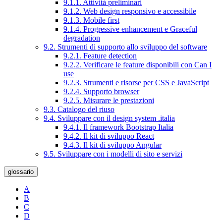
9.1.1. Attività preliminari
9.1.2. Web design responsivo e accessibile
9.1.3. Mobile first
9.1.4. Progressive enhancement e Graceful
degradation
9.2. Strumenti di supporto allo sviluppo del software
9.2.1. Feature detection
9.2.2. Verificare le feature disponibili con Can I
use
9.2.3. Strumenti e risorse per CSS e JavaScript
9.2.4. Supporto browser
9.2.5. Misurare le prestazioni
9.3. Catalogo del riuso
9.4. Sviluppare con il design system .italia
9.4.1. Il framework Bootstrap Italia
9.4.2. Il kit di sviluppo React
9.4.3. Il kit di sviluppo Angular
9.5. Sviluppare con i modelli di sito e servizi
glossario
A
B
C
D