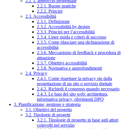
2.2. L’approccio progettuale
2.2.1. Buone pratiche
2.2.2. Principi
2.3. Accessibilità
2.3.1. Definizione
2.3.2. Accessibilità by design
2.3.3. Principi per l’accessibilità
2.3.4. Linee guida e criteri di successo
2.3.5. Come rilasciare una dichiarazione di
accessibilità
2.3.6. Meccanismo di feedback e procedura di
attuazione
2.3.7. Obiettivi accessibilità
2.3.8. Normativa e approfondimenti
2.4. Privacy
2.4.1. Come rispettare la privacy sin dalla
progettazione di un sito o servizio digitale
2.4.2. Richiedi il consenso quando necessario
2.4.3. Le basi del sito web: architettura,
informativa privacy, riferimenti DPO
3. Pianificazione, gestione e strategia
3.1. Obiettivi del progetto
3.2. Tipologie di progetti
3.2.1. Tipologie di progetto in base agli attori
coinvolti nel servizio