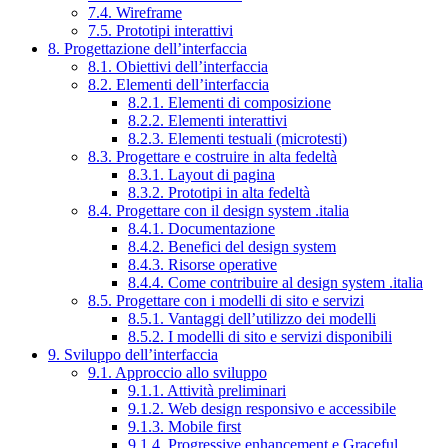
7.4. Wireframe
7.5. Prototipi interattivi
8. Progettazione dell’interfaccia
8.1. Obiettivi dell’interfaccia
8.2. Elementi dell’interfaccia
8.2.1. Elementi di composizione
8.2.2. Elementi interattivi
8.2.3. Elementi testuali (microtesti)
8.3. Progettare e costruire in alta fedeltà
8.3.1. Layout di pagina
8.3.2. Prototipi in alta fedeltà
8.4. Progettare con il design system .italia
8.4.1. Documentazione
8.4.2. Benefici del design system
8.4.3. Risorse operative
8.4.4. Come contribuire al design system .italia
8.5. Progettare con i modelli di sito e servizi
8.5.1. Vantaggi dell’utilizzo dei modelli
8.5.2. I modelli di sito e servizi disponibili
9. Sviluppo dell’interfaccia
9.1. Approccio allo sviluppo
9.1.1. Attività preliminari
9.1.2. Web design responsivo e accessibile
9.1.3. Mobile first
9.1.4. Progressive enhancement e Graceful