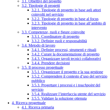
3.1. Obiettivi del progetto
3.2. Tipologie di progetti
3.2.1. Tipologie di progetto in base agli attori
coinvolti nel servizio
3.2.2. Tipologie di progetto in base al focus
3.2.3. Tipologie di progetto in base all’ambito di
intervento
3.3. Competenze, ruoli e figure coinvolte
3.3.1. Coordinatore di progetto
3.3.2. Definire ruoli e responsabilità
3.4. Metodo di lavoro
3.4.1. Definire processi, strumenti e rituali
3.4.2. Curare la documentazione di progetto
3.4.3. Organizzare tavoli tecnici collaborativi
3.4.4. Prendere decisioni
3.5. Il processo progettuale
3.5.1. Organizzare il progetto e la sua gestione
3.5.2. Comprendere il contesto d’uso del servizio
pubblico
3.5.3. Progettare i processi e i
touchpoint
del
servizio
3.5.4. Realizzare l’interfaccia utente del servizio
3.5.5. Validare la soluzione ottenuta
4. Ricerca progettuale
4.1. Ricerca primaria