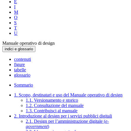
E
I
M
O
S
T
U
Manuale operativo di design
indici e glossario
contenuti
figure
tabelle
glossario
Sommario
1. Scopo, destinatari e uso del Manuale operativo di design
1.1. Versionamento e storico
1.2. Consultazione del manuale
1.3. Contribuisci al manuale
2. Introduzione al design per i servizi pubblici digitali
2.1. Design per l’amministrazione digitale (
e-
government
)