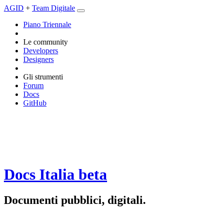
AGID
+
Team Digitale
Piano Triennale
Le community
Developers
Designers
Gli strumenti
Forum
Docs
GitHub
Docs Italia
beta
Documenti pubblici, digitali.