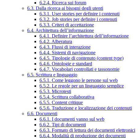
6.2.4. Ricerca sui forum
6.3. Dalla ricerca ai bisogni degli utenti
6.3.1. User stories per definire i contenuti
6.3.2. Job stories per definire i contenuti
6.3.3. Criteri di accettazione
6.4. Architettura dell’informazione
6.4.1. Definire l’architettura dell’informazione
6.4.2. Alberatura
6.4.3. Flussi di interazione
6.4.4. Sistemi di navigazione
6.4.5. Tipologie di contenuto (content type)
6.4.6. Ontologie e standard
6.4.7. Vocabolari controllati e tassonomie
6.5. Scrittura e linguaggio
6.5.1. Come leggono le persone sul web
6.5.2. Le regole per un linguaggio semplice
6.5.3. Microtesti
6.5.4. Scrittura collaborativa
6.5.5. Content critique
6.5.6. Traduzione e localizzazione dei contenuti
6.6. Documenti
6.6.1. I documenti vanno sul web
6.6.2. Tipi di documenti
6.6.3. Formato di lettura dei documenti elettronici
6.6.4. Modalità di produzione dei documenti