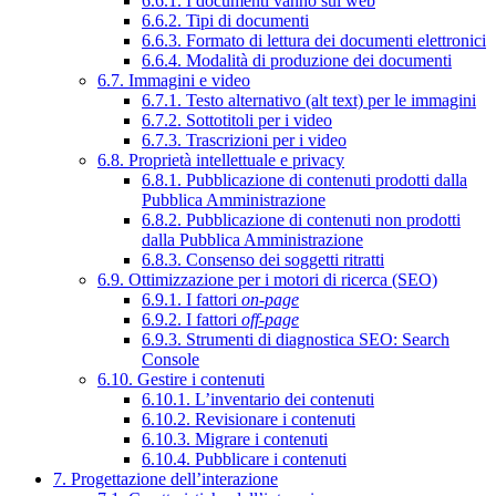
6.6.1. I documenti vanno sul web
6.6.2. Tipi di documenti
6.6.3. Formato di lettura dei documenti elettronici
6.6.4. Modalità di produzione dei documenti
6.7. Immagini e video
6.7.1. Testo alternativo (alt text) per le immagini
6.7.2. Sottotitoli per i video
6.7.3. Trascrizioni per i video
6.8. Proprietà intellettuale e privacy
6.8.1. Pubblicazione di contenuti prodotti dalla
Pubblica Amministrazione
6.8.2. Pubblicazione di contenuti non prodotti
dalla Pubblica Amministrazione
6.8.3. Consenso dei soggetti ritratti
6.9. Ottimizzazione per i motori di ricerca (SEO)
6.9.1. I fattori
on-page
6.9.2. I fattori
off-page
6.9.3. Strumenti di diagnostica SEO: Search
Console
6.10. Gestire i contenuti
6.10.1. L’inventario dei contenuti
6.10.2. Revisionare i contenuti
6.10.3. Migrare i contenuti
6.10.4. Pubblicare i contenuti
7. Progettazione dell’interazione