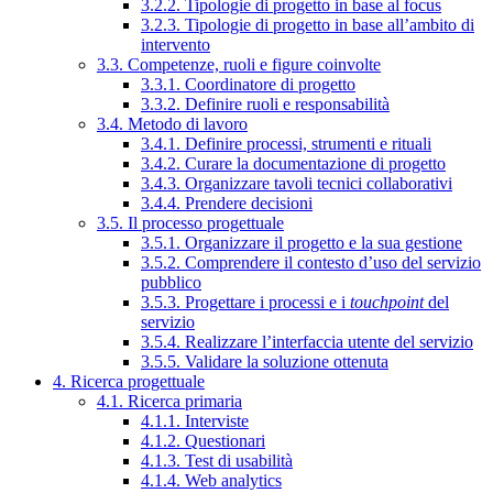
3.2.2. Tipologie di progetto in base al focus
3.2.3. Tipologie di progetto in base all’ambito di
intervento
3.3. Competenze, ruoli e figure coinvolte
3.3.1. Coordinatore di progetto
3.3.2. Definire ruoli e responsabilità
3.4. Metodo di lavoro
3.4.1. Definire processi, strumenti e rituali
3.4.2. Curare la documentazione di progetto
3.4.3. Organizzare tavoli tecnici collaborativi
3.4.4. Prendere decisioni
3.5. Il processo progettuale
3.5.1. Organizzare il progetto e la sua gestione
3.5.2. Comprendere il contesto d’uso del servizio
pubblico
3.5.3. Progettare i processi e i
touchpoint
del
servizio
3.5.4. Realizzare l’interfaccia utente del servizio
3.5.5. Validare la soluzione ottenuta
4. Ricerca progettuale
4.1. Ricerca primaria
4.1.1. Interviste
4.1.2. Questionari
4.1.3. Test di usabilità
4.1.4. Web analytics