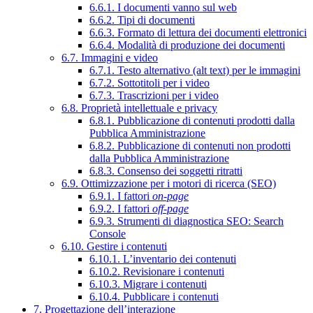
6.6.1. I documenti vanno sul web
6.6.2. Tipi di documenti
6.6.3. Formato di lettura dei documenti elettronici
6.6.4. Modalità di produzione dei documenti
6.7. Immagini e video
6.7.1. Testo alternativo (alt text) per le immagini
6.7.2. Sottotitoli per i video
6.7.3. Trascrizioni per i video
6.8. Proprietà intellettuale e privacy
6.8.1. Pubblicazione di contenuti prodotti dalla
Pubblica Amministrazione
6.8.2. Pubblicazione di contenuti non prodotti
dalla Pubblica Amministrazione
6.8.3. Consenso dei soggetti ritratti
6.9. Ottimizzazione per i motori di ricerca (SEO)
6.9.1. I fattori
on-page
6.9.2. I fattori
off-page
6.9.3. Strumenti di diagnostica SEO: Search
Console
6.10. Gestire i contenuti
6.10.1. L’inventario dei contenuti
6.10.2. Revisionare i contenuti
6.10.3. Migrare i contenuti
6.10.4. Pubblicare i contenuti
7. Progettazione dell’interazione