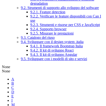
degradation
9.2. Strumenti di supporto allo sviluppo del software
9.2.1. Feature detection
9.2.2. Verificare le feature disponibili con Can I
use
9.2.3. Strumenti e risorse per CSS e JavaScript
9.2.4. Supporto browser
9.2.5. Misurare le prestazioni
9.3. Catalogo del riuso
9.4. Sviluppare con il design system .italia
9.4.1. Il framework Bootstrap Italia
9.4.2. Il kit di sviluppo React
9.4.3. Il kit di sviluppo Angular
9.5. Sviluppare con i modelli di sito e servizi
None
None
A
B
C
D
E
I
M