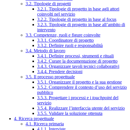
3.2. Tipologie di progetti
3.2.1. Tipologie di progetto in base agli attori
coinvolti nel servizio
3.2.2. Tipologie di progetto in base al focus
3.2.3. Tipologie di progetto in base all’ambito di
intervento
3.3. Competenze, ruoli e figure coinvolte
3.3.1. Coordinatore di progetto
3.3.2. Definire ruoli e responsabilità
3.4. Metodo di lavoro
3.4.1. Definire processi, strumenti e rituali
3.4.2. Curare la documentazione di progetto
3.4.3. Organizzare tavoli tecnici collaborativi
3.4.4. Prendere decisioni
3.5. Il processo progettuale
3.5.1. Organizzare il progetto e la sua gestione
3.5.2. Comprendere il contesto d’uso del servizio
pubblico
3.5.3. Progettare i processi e i
touchpoint
del
servizio
3.5.4. Realizzare l’interfaccia utente del servizio
3.5.5. Validare la soluzione ottenuta
4. Ricerca progettuale
4.1. Ricerca primaria
4.1.1. Interviste