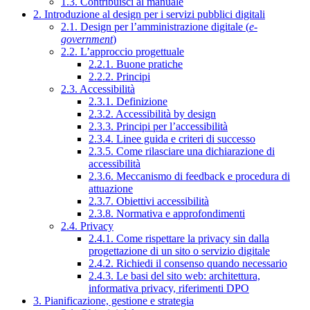
1.3. Contribuisci al manuale
2. Introduzione al design per i servizi pubblici digitali
2.1. Design per l’amministrazione digitale (
e-
government
)
2.2. L’approccio progettuale
2.2.1. Buone pratiche
2.2.2. Principi
2.3. Accessibilità
2.3.1. Definizione
2.3.2. Accessibilità by design
2.3.3. Principi per l’accessibilità
2.3.4. Linee guida e criteri di successo
2.3.5. Come rilasciare una dichiarazione di
accessibilità
2.3.6. Meccanismo di feedback e procedura di
attuazione
2.3.7. Obiettivi accessibilità
2.3.8. Normativa e approfondimenti
2.4. Privacy
2.4.1. Come rispettare la privacy sin dalla
progettazione di un sito o servizio digitale
2.4.2. Richiedi il consenso quando necessario
2.4.3. Le basi del sito web: architettura,
informativa privacy, riferimenti DPO
3. Pianificazione, gestione e strategia