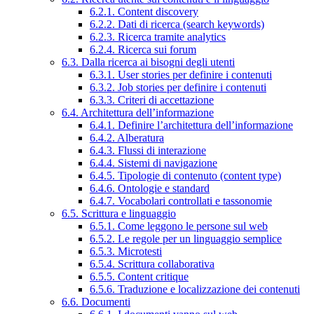
6.2.1. Content discovery
6.2.2. Dati di ricerca (search keywords)
6.2.3. Ricerca tramite analytics
6.2.4. Ricerca sui forum
6.3. Dalla ricerca ai bisogni degli utenti
6.3.1. User stories per definire i contenuti
6.3.2. Job stories per definire i contenuti
6.3.3. Criteri di accettazione
6.4. Architettura dell’informazione
6.4.1. Definire l’architettura dell’informazione
6.4.2. Alberatura
6.4.3. Flussi di interazione
6.4.4. Sistemi di navigazione
6.4.5. Tipologie di contenuto (content type)
6.4.6. Ontologie e standard
6.4.7. Vocabolari controllati e tassonomie
6.5. Scrittura e linguaggio
6.5.1. Come leggono le persone sul web
6.5.2. Le regole per un linguaggio semplice
6.5.3. Microtesti
6.5.4. Scrittura collaborativa
6.5.5. Content critique
6.5.6. Traduzione e localizzazione dei contenuti
6.6. Documenti