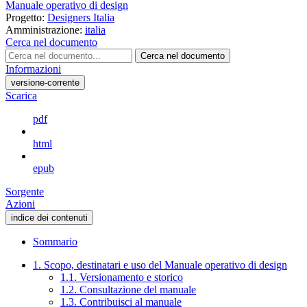
Manuale operativo di design
Progetto:
Designers Italia
Amministrazione:
italia
Cerca nel documento
Cerca nel documento
Informazioni
versione-corrente
Scarica
pdf
html
epub
Sorgente
Azioni
indice dei contenuti
Sommario
1. Scopo, destinatari e uso del Manuale operativo di design
1.1. Versionamento e storico
1.2. Consultazione del manuale
1.3. Contribuisci al manuale