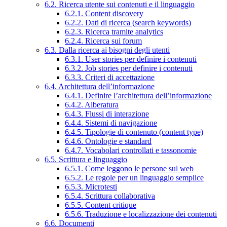
6.2. Ricerca utente sui contenuti e il linguaggio
6.2.1. Content discovery
6.2.2. Dati di ricerca (search keywords)
6.2.3. Ricerca tramite analytics
6.2.4. Ricerca sui forum
6.3. Dalla ricerca ai bisogni degli utenti
6.3.1. User stories per definire i contenuti
6.3.2. Job stories per definire i contenuti
6.3.3. Criteri di accettazione
6.4. Architettura dell’informazione
6.4.1. Definire l’architettura dell’informazione
6.4.2. Alberatura
6.4.3. Flussi di interazione
6.4.4. Sistemi di navigazione
6.4.5. Tipologie di contenuto (content type)
6.4.6. Ontologie e standard
6.4.7. Vocabolari controllati e tassonomie
6.5. Scrittura e linguaggio
6.5.1. Come leggono le persone sul web
6.5.2. Le regole per un linguaggio semplice
6.5.3. Microtesti
6.5.4. Scrittura collaborativa
6.5.5. Content critique
6.5.6. Traduzione e localizzazione dei contenuti
6.6. Documenti