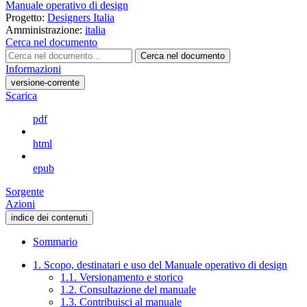
Manuale operativo di design
Progetto:
Designers Italia
Amministrazione:
italia
Cerca nel documento
Cerca nel documento
Informazioni
versione-corrente
Scarica
pdf
html
epub
Sorgente
Azioni
indice dei contenuti
Sommario
1. Scopo, destinatari e uso del Manuale operativo di design
1.1. Versionamento e storico
1.2. Consultazione del manuale
1.3. Contribuisci al manuale