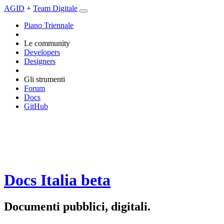
AGID
+
Team Digitale
Piano Triennale
Le community
Developers
Designers
Gli strumenti
Forum
Docs
GitHub
Docs Italia
beta
Documenti pubblici, digitali.