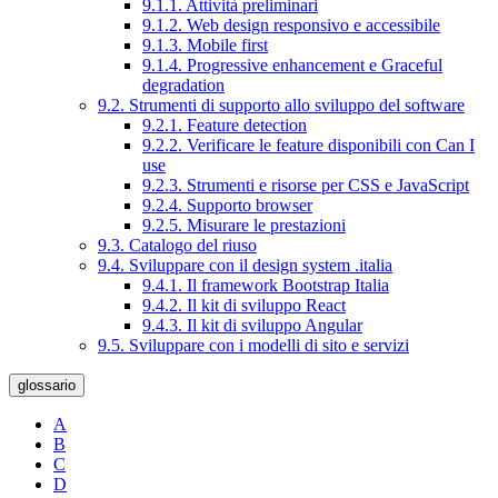
9.1.1. Attività preliminari
9.1.2. Web design responsivo e accessibile
9.1.3. Mobile first
9.1.4. Progressive enhancement e Graceful
degradation
9.2. Strumenti di supporto allo sviluppo del software
9.2.1. Feature detection
9.2.2. Verificare le feature disponibili con Can I
use
9.2.3. Strumenti e risorse per CSS e JavaScript
9.2.4. Supporto browser
9.2.5. Misurare le prestazioni
9.3. Catalogo del riuso
9.4. Sviluppare con il design system .italia
9.4.1. Il framework Bootstrap Italia
9.4.2. Il kit di sviluppo React
9.4.3. Il kit di sviluppo Angular
9.5. Sviluppare con i modelli di sito e servizi
glossario
A
B
C
D