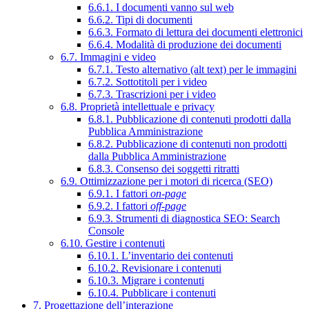
6.6.1. I documenti vanno sul web
6.6.2. Tipi di documenti
6.6.3. Formato di lettura dei documenti elettronici
6.6.4. Modalità di produzione dei documenti
6.7. Immagini e video
6.7.1. Testo alternativo (alt text) per le immagini
6.7.2. Sottotitoli per i video
6.7.3. Trascrizioni per i video
6.8. Proprietà intellettuale e privacy
6.8.1. Pubblicazione di contenuti prodotti dalla
Pubblica Amministrazione
6.8.2. Pubblicazione di contenuti non prodotti
dalla Pubblica Amministrazione
6.8.3. Consenso dei soggetti ritratti
6.9. Ottimizzazione per i motori di ricerca (SEO)
6.9.1. I fattori
on-page
6.9.2. I fattori
off-page
6.9.3. Strumenti di diagnostica SEO: Search
Console
6.10. Gestire i contenuti
6.10.1. L’inventario dei contenuti
6.10.2. Revisionare i contenuti
6.10.3. Migrare i contenuti
6.10.4. Pubblicare i contenuti
7. Progettazione dell’interazione