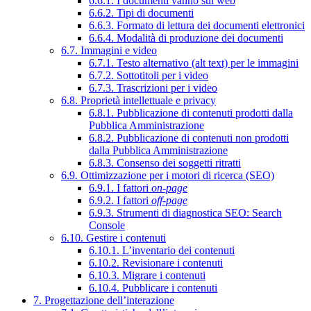
6.6.1. I documenti vanno sul web
6.6.2. Tipi di documenti
6.6.3. Formato di lettura dei documenti elettronici
6.6.4. Modalità di produzione dei documenti
6.7. Immagini e video
6.7.1. Testo alternativo (alt text) per le immagini
6.7.2. Sottotitoli per i video
6.7.3. Trascrizioni per i video
6.8. Proprietà intellettuale e privacy
6.8.1. Pubblicazione di contenuti prodotti dalla
Pubblica Amministrazione
6.8.2. Pubblicazione di contenuti non prodotti
dalla Pubblica Amministrazione
6.8.3. Consenso dei soggetti ritratti
6.9. Ottimizzazione per i motori di ricerca (SEO)
6.9.1. I fattori
on-page
6.9.2. I fattori
off-page
6.9.3. Strumenti di diagnostica SEO: Search
Console
6.10. Gestire i contenuti
6.10.1. L’inventario dei contenuti
6.10.2. Revisionare i contenuti
6.10.3. Migrare i contenuti
6.10.4. Pubblicare i contenuti
7. Progettazione dell’interazione