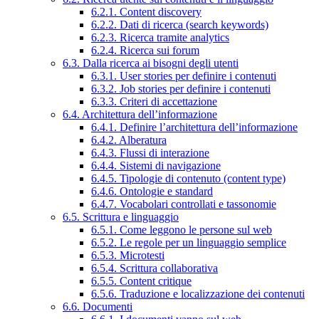
6.2.1. Content discovery
6.2.2. Dati di ricerca (search keywords)
6.2.3. Ricerca tramite analytics
6.2.4. Ricerca sui forum
6.3. Dalla ricerca ai bisogni degli utenti
6.3.1. User stories per definire i contenuti
6.3.2. Job stories per definire i contenuti
6.3.3. Criteri di accettazione
6.4. Architettura dell’informazione
6.4.1. Definire l’architettura dell’informazione
6.4.2. Alberatura
6.4.3. Flussi di interazione
6.4.4. Sistemi di navigazione
6.4.5. Tipologie di contenuto (content type)
6.4.6. Ontologie e standard
6.4.7. Vocabolari controllati e tassonomie
6.5. Scrittura e linguaggio
6.5.1. Come leggono le persone sul web
6.5.2. Le regole per un linguaggio semplice
6.5.3. Microtesti
6.5.4. Scrittura collaborativa
6.5.5. Content critique
6.5.6. Traduzione e localizzazione dei contenuti
6.6. Documenti