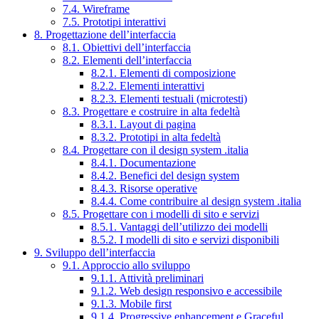
7.4. Wireframe
7.5. Prototipi interattivi
8. Progettazione dell’interfaccia
8.1. Obiettivi dell’interfaccia
8.2. Elementi dell’interfaccia
8.2.1. Elementi di composizione
8.2.2. Elementi interattivi
8.2.3. Elementi testuali (microtesti)
8.3. Progettare e costruire in alta fedeltà
8.3.1. Layout di pagina
8.3.2. Prototipi in alta fedeltà
8.4. Progettare con il design system .italia
8.4.1. Documentazione
8.4.2. Benefici del design system
8.4.3. Risorse operative
8.4.4. Come contribuire al design system .italia
8.5. Progettare con i modelli di sito e servizi
8.5.1. Vantaggi dell’utilizzo dei modelli
8.5.2. I modelli di sito e servizi disponibili
9. Sviluppo dell’interfaccia
9.1. Approccio allo sviluppo
9.1.1. Attività preliminari
9.1.2. Web design responsivo e accessibile
9.1.3. Mobile first
9.1.4. Progressive enhancement e Graceful