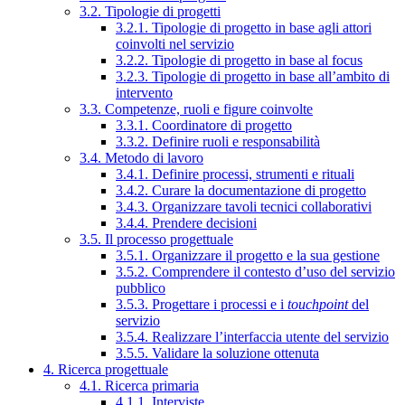
3.2. Tipologie di progetti
3.2.1. Tipologie di progetto in base agli attori
coinvolti nel servizio
3.2.2. Tipologie di progetto in base al focus
3.2.3. Tipologie di progetto in base all’ambito di
intervento
3.3. Competenze, ruoli e figure coinvolte
3.3.1. Coordinatore di progetto
3.3.2. Definire ruoli e responsabilità
3.4. Metodo di lavoro
3.4.1. Definire processi, strumenti e rituali
3.4.2. Curare la documentazione di progetto
3.4.3. Organizzare tavoli tecnici collaborativi
3.4.4. Prendere decisioni
3.5. Il processo progettuale
3.5.1. Organizzare il progetto e la sua gestione
3.5.2. Comprendere il contesto d’uso del servizio
pubblico
3.5.3. Progettare i processi e i
touchpoint
del
servizio
3.5.4. Realizzare l’interfaccia utente del servizio
3.5.5. Validare la soluzione ottenuta
4. Ricerca progettuale
4.1. Ricerca primaria
4.1.1. Interviste