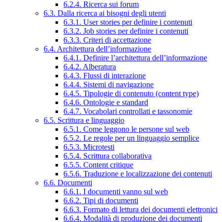
6.2.4. Ricerca sui forum
6.3. Dalla ricerca ai bisogni degli utenti
6.3.1. User stories per definire i contenuti
6.3.2. Job stories per definire i contenuti
6.3.3. Criteri di accettazione
6.4. Architettura dell’informazione
6.4.1. Definire l’architettura dell’informazione
6.4.2. Alberatura
6.4.3. Flussi di interazione
6.4.4. Sistemi di navigazione
6.4.5. Tipologie di contenuto (content type)
6.4.6. Ontologie e standard
6.4.7. Vocabolari controllati e tassonomie
6.5. Scrittura e linguaggio
6.5.1. Come leggono le persone sul web
6.5.2. Le regole per un linguaggio semplice
6.5.3. Microtesti
6.5.4. Scrittura collaborativa
6.5.5. Content critique
6.5.6. Traduzione e localizzazione dei contenuti
6.6. Documenti
6.6.1. I documenti vanno sul web
6.6.2. Tipi di documenti
6.6.3. Formato di lettura dei documenti elettronici
6.6.4. Modalità di produzione dei documenti