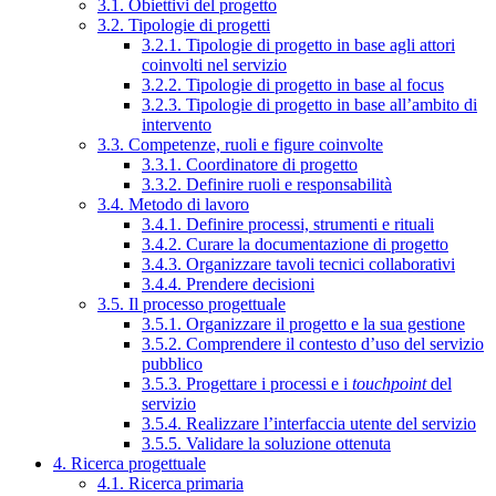
3.1. Obiettivi del progetto
3.2. Tipologie di progetti
3.2.1. Tipologie di progetto in base agli attori
coinvolti nel servizio
3.2.2. Tipologie di progetto in base al focus
3.2.3. Tipologie di progetto in base all’ambito di
intervento
3.3. Competenze, ruoli e figure coinvolte
3.3.1. Coordinatore di progetto
3.3.2. Definire ruoli e responsabilità
3.4. Metodo di lavoro
3.4.1. Definire processi, strumenti e rituali
3.4.2. Curare la documentazione di progetto
3.4.3. Organizzare tavoli tecnici collaborativi
3.4.4. Prendere decisioni
3.5. Il processo progettuale
3.5.1. Organizzare il progetto e la sua gestione
3.5.2. Comprendere il contesto d’uso del servizio
pubblico
3.5.3. Progettare i processi e i
touchpoint
del
servizio
3.5.4. Realizzare l’interfaccia utente del servizio
3.5.5. Validare la soluzione ottenuta
4. Ricerca progettuale
4.1. Ricerca primaria