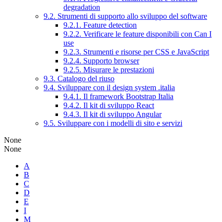
degradation
9.2. Strumenti di supporto allo sviluppo del software
9.2.1. Feature detection
9.2.2. Verificare le feature disponibili con Can I
use
9.2.3. Strumenti e risorse per CSS e JavaScript
9.2.4. Supporto browser
9.2.5. Misurare le prestazioni
9.3. Catalogo del riuso
9.4. Sviluppare con il design system .italia
9.4.1. Il framework Bootstrap Italia
9.4.2. Il kit di sviluppo React
9.4.3. Il kit di sviluppo Angular
9.5. Sviluppare con i modelli di sito e servizi
None
None
A
B
C
D
E
I
M