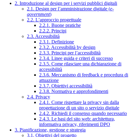
2. Introduzione al design per i servizi pubblici digitali
2.1. Design per l’amministrazione digitale (
e-
government
)
2.2. L’approccio progettuale
2.2.1. Buone pratiche
2.2.2. Principi
2.3. Accessibilità
2.3.1. Definizione
2.3.2. Accessibilità by design
2.3.3. Principi per l’accessibilità
2.3.4. Linee guida e criteri di successo
2.3.5. Come rilasciare una dichiarazione di
accessibilità
2.3.6. Meccanismo di feedback e procedura di
attuazione
2.3.7. Obiettivi accessibilità
2.3.8. Normativa e approfondimenti
2.4. Privacy
2.4.1. Come rispettare la privacy sin dalla
progettazione di un sito o servizio digitale
2.4.2. Richiedi il consenso quando necessario
2.4.3. Le basi del sito web: architettura,
informativa privacy, riferimenti DPO
3. Pianificazione, gestione e strategia
3.1. Obiettivi del progetto