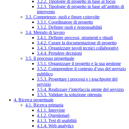
3.2.2. Tipologie di progetto in base al focus
3.2.3. Tipologie di progetto in base all’ambito di
intervento
3.3. Competenze, ruoli e figure coinvolte
3.3.1. Coordinatore di progetto
3.3.2. Definire ruoli e responsabilità
3.4. Metodo di lavoro
3.4.1. Definire processi, strumenti e rituali
3.4.2. Curare la documentazione di progetto
3.4.3. Organizzare tavoli tecnici collaborativi
3.4.4. Prendere decisioni
3.5. Il processo progettuale
3.5.1. Organizzare il progetto e la sua gestione
3.5.2. Comprendere il contesto d’uso del servizio
pubblico
3.5.3. Progettare i processi e i
touchpoint
del
servizio
3.5.4. Realizzare l’interfaccia utente del servizio
3.5.5. Validare la soluzione ottenuta
4. Ricerca progettuale
4.1. Ricerca primaria
4.1.1. Interviste
4.1.2. Questionari
4.1.3. Test di usabilità
4.1.4. Web analytics