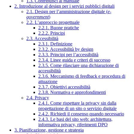
1.3. Contribuisci al manuale
2. Introduzione al design per i servizi pubblici digitali
2.1. Design per l’amministrazione digitale (
e-
government
)
2.2. L’approccio progettuale
2.2.1. Buone pratiche
2.2.2. Principi
2.3. Accessibilità
2.3.1. Definizione
2.3.2. Accessibilità by design
2.3.3. Principi per l’accessibilità
2.3.4. Linee guida e criteri di successo
2.3.5. Come rilasciare una dichiarazione di
accessibilità
2.3.6. Meccanismo di feedback e procedura di
attuazione
2.3.7. Obiettivi accessibilità
2.3.8. Normativa e approfondimenti
2.4. Privacy
2.4.1. Come rispettare la privacy sin dalla
progettazione di un sito o servizio digitale
2.4.2. Richiedi il consenso quando necessario
2.4.3. Le basi del sito web: architettura,
informativa privacy, riferimenti DPO
3. Pianificazione, gestione e strategia