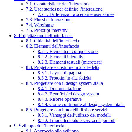
7.1. Caratteristiche dell’interazione
7.2. User stories per definire l’interazione
7.2.1. Differenza tra scenari e user stories
7.3. Flussi di interazione
7.4. Wireframe
7.5. Prototipi interattivi
8. Progettazione dell’interfaccia
8.1. Obiettivi dell’interfaccia
8.2. Elementi dell’interfaccia
8.2.1. Elementi di composizione
8.2.2. Elementi interattivi
8.2.3. Elementi testuali (microtesti)
8.3. Progettare e costruire in alta fedeltà
8.3.1. Layout di pagina
8.3.2. Prototipi in alta fedeltà
8.4. Progettare con il design system .italia
8.4.1. Documentazione
8.4.2. Benefici del design system
8.4.3. Risorse operative
8.4.4. Come contribuire al design system .italia
8.5. Progettare con i modelli di sito e servizi
8.5.1. Vantaggi dell’utilizzo dei modelli
8.5.2. I modelli di sito e servizi disponibili
9. Sviluppo dell’interfaccia
9.1. Approccio allo sviluppo