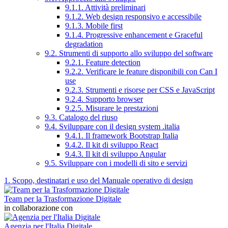
9.1.1. Attività preliminari
9.1.2. Web design responsivo e accessibile
9.1.3. Mobile first
9.1.4. Progressive enhancement e Graceful
degradation
9.2. Strumenti di supporto allo sviluppo del software
9.2.1. Feature detection
9.2.2. Verificare le feature disponibili con Can I
use
9.2.3. Strumenti e risorse per CSS e JavaScript
9.2.4. Supporto browser
9.2.5. Misurare le prestazioni
9.3. Catalogo del riuso
9.4. Sviluppare con il design system .italia
9.4.1. Il framework Bootstrap Italia
9.4.2. Il kit di sviluppo React
9.4.3. Il kit di sviluppo Angular
9.5. Sviluppare con i modelli di sito e servizi
1. Scopo, destinatari e uso del Manuale operativo di design
Team per la Trasformazione Digitale
in collaborazione con
Agenzia per l'Italia Digitale