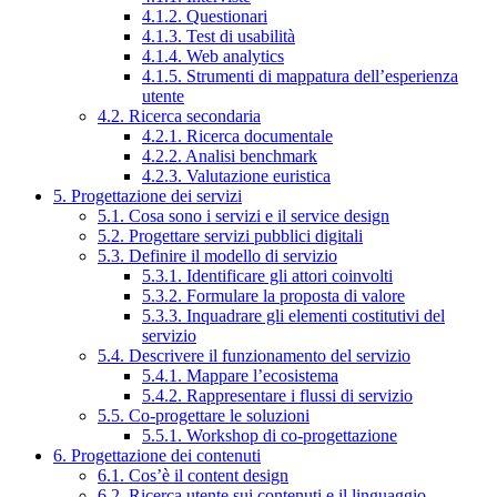
4.1.2. Questionari
4.1.3. Test di usabilità
4.1.4. Web analytics
4.1.5. Strumenti di mappatura dell’esperienza
utente
4.2. Ricerca secondaria
4.2.1. Ricerca documentale
4.2.2. Analisi benchmark
4.2.3. Valutazione euristica
5. Progettazione dei servizi
5.1. Cosa sono i servizi e il service design
5.2. Progettare servizi pubblici digitali
5.3. Definire il modello di servizio
5.3.1. Identificare gli attori coinvolti
5.3.2. Formulare la proposta di valore
5.3.3. Inquadrare gli elementi costitutivi del
servizio
5.4. Descrivere il funzionamento del servizio
5.4.1. Mappare l’ecosistema
5.4.2. Rappresentare i flussi di servizio
5.5. Co-progettare le soluzioni
5.5.1. Workshop di co-progettazione
6. Progettazione dei contenuti
6.1. Cos’è il content design
6.2. Ricerca utente sui contenuti e il linguaggio