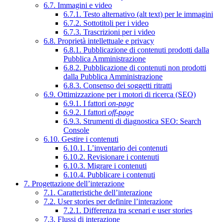
6.7. Immagini e video
6.7.1. Testo alternativo (alt text) per le immagini
6.7.2. Sottotitoli per i video
6.7.3. Trascrizioni per i video
6.8. Proprietà intellettuale e privacy
6.8.1. Pubblicazione di contenuti prodotti dalla
Pubblica Amministrazione
6.8.2. Pubblicazione di contenuti non prodotti
dalla Pubblica Amministrazione
6.8.3. Consenso dei soggetti ritratti
6.9. Ottimizzazione per i motori di ricerca (SEO)
6.9.1. I fattori
on-page
6.9.2. I fattori
off-page
6.9.3. Strumenti di diagnostica SEO: Search
Console
6.10. Gestire i contenuti
6.10.1. L’inventario dei contenuti
6.10.2. Revisionare i contenuti
6.10.3. Migrare i contenuti
6.10.4. Pubblicare i contenuti
7. Progettazione dell’interazione
7.1. Caratteristiche dell’interazione
7.2. User stories per definire l’interazione
7.2.1. Differenza tra scenari e user stories
7.3. Flussi di interazione