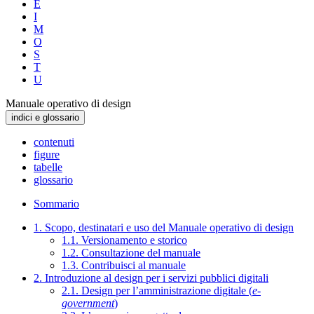
E
I
M
O
S
T
U
Manuale operativo di design
indici e glossario
contenuti
figure
tabelle
glossario
Sommario
1. Scopo, destinatari e uso del Manuale operativo di design
1.1. Versionamento e storico
1.2. Consultazione del manuale
1.3. Contribuisci al manuale
2. Introduzione al design per i servizi pubblici digitali
2.1. Design per l’amministrazione digitale (
e-
government
)