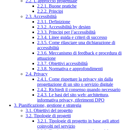
2.2. L’approccio progettuale
2.2.1. Buone pratiche
2.2.2. Principi
2.3. Accessibilità
2.3.1. Definizione
2.3.2. Accessibilità by design
2.3.3. Principi per l’accessibilità
2.3.4. Linee guida e criteri di successo
2.3.5. Come rilasciare una dichiarazione di
accessibilità
2.3.6. Meccanismo di feedback e procedura di
attuazione
2.3.7. Obiettivi accessibilità
2.3.8. Normativa e approfondimenti
2.4. Privacy
2.4.1. Come rispettare la privacy sin dalla
progettazione di un sito o servizio digitale
2.4.2. Richiedi il consenso quando necessario
2.4.3. Le basi del sito web: architettura,
informativa privacy, riferimenti DPO
3. Pianificazione, gestione e strategia
3.1. Obiettivi del progetto
3.2. Tipologie di progetti
3.2.1. Tipologie di progetto in base agli attori
coinvolti nel servizio