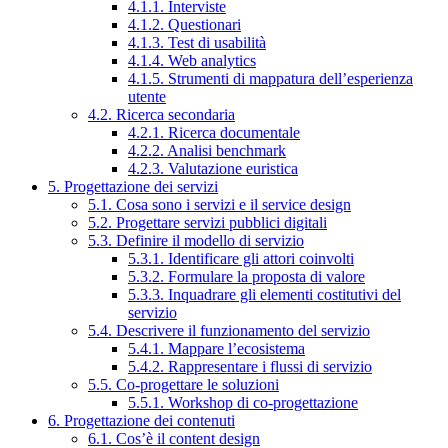
4.1.1. Interviste
4.1.2. Questionari
4.1.3. Test di usabilità
4.1.4. Web analytics
4.1.5. Strumenti di mappatura dell’esperienza
utente
4.2. Ricerca secondaria
4.2.1. Ricerca documentale
4.2.2. Analisi benchmark
4.2.3. Valutazione euristica
5. Progettazione dei servizi
5.1. Cosa sono i servizi e il service design
5.2. Progettare servizi pubblici digitali
5.3. Definire il modello di servizio
5.3.1. Identificare gli attori coinvolti
5.3.2. Formulare la proposta di valore
5.3.3. Inquadrare gli elementi costitutivi del
servizio
5.4. Descrivere il funzionamento del servizio
5.4.1. Mappare l’ecosistema
5.4.2. Rappresentare i flussi di servizio
5.5. Co-progettare le soluzioni
5.5.1. Workshop di co-progettazione
6. Progettazione dei contenuti
6.1. Cos’è il content design