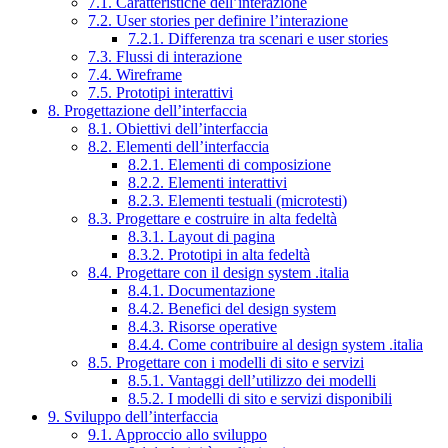
7.1. Caratteristiche dell’interazione
7.2. User stories per definire l’interazione
7.2.1. Differenza tra scenari e user stories
7.3. Flussi di interazione
7.4. Wireframe
7.5. Prototipi interattivi
8. Progettazione dell’interfaccia
8.1. Obiettivi dell’interfaccia
8.2. Elementi dell’interfaccia
8.2.1. Elementi di composizione
8.2.2. Elementi interattivi
8.2.3. Elementi testuali (microtesti)
8.3. Progettare e costruire in alta fedeltà
8.3.1. Layout di pagina
8.3.2. Prototipi in alta fedeltà
8.4. Progettare con il design system .italia
8.4.1. Documentazione
8.4.2. Benefici del design system
8.4.3. Risorse operative
8.4.4. Come contribuire al design system .italia
8.5. Progettare con i modelli di sito e servizi
8.5.1. Vantaggi dell’utilizzo dei modelli
8.5.2. I modelli di sito e servizi disponibili
9. Sviluppo dell’interfaccia
9.1. Approccio allo sviluppo