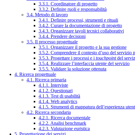
3.3.1. Coordinatore di progetto
3.3.2. Definire ruoli e responsabilità
3.4. Metodo di lavoro
3.4.1. Definire processi, strumenti e rituali
3.4.2. Curare la documentazione di progetto
3.4.3. Organizzare tavoli tecnici collaborativi
3.4.4. Prendere decisioni
3.5. Il processo progettuale
3.5.1. Organizzare il progetto e la sua gestione
3.5.2. Comprendere il contesto d’uso del servizio 
3.5.3. Progettare i processi e i
touchpoint
del servi
3.5.4. Realizzare l’interfaccia utente del servizio
3.5.5. Validare la soluzione ottenuta
4. Ricerca progettuale
4.1. Ricerca primaria
4.1.1. Interviste
4.1.2. Questionari
4.1.3. Test di usabilità
4.1.4. Web analytics
4.1.5. Strumenti di mappatura dell’esperienza uten
4.2. Ricerca secondaria
4.2.1. Ricerca documentale
4.2.2. Analisi benchmark
4.2.3. Valutazione euristica
5. Progettazione dei servizi