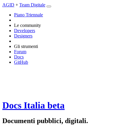
AGID
+
Team Digitale
Piano Triennale
Le community
Developers
Designers
Gli strumenti
Forum
Docs
GitHub
Docs Italia
beta
Documenti pubblici, digitali.