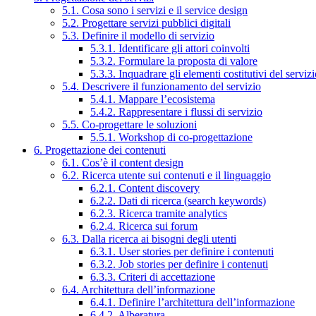
5.1. Cosa sono i servizi e il service design
5.2. Progettare servizi pubblici digitali
5.3. Definire il modello di servizio
5.3.1. Identificare gli attori coinvolti
5.3.2. Formulare la proposta di valore
5.3.3. Inquadrare gli elementi costitutivi del serviz
5.4. Descrivere il funzionamento del servizio
5.4.1. Mappare l’ecosistema
5.4.2. Rappresentare i flussi di servizio
5.5. Co-progettare le soluzioni
5.5.1. Workshop di co-progettazione
6. Progettazione dei contenuti
6.1. Cos’è il content design
6.2. Ricerca utente sui contenuti e il linguaggio
6.2.1. Content discovery
6.2.2. Dati di ricerca (search keywords)
6.2.3. Ricerca tramite analytics
6.2.4. Ricerca sui forum
6.3. Dalla ricerca ai bisogni degli utenti
6.3.1. User stories per definire i contenuti
6.3.2. Job stories per definire i contenuti
6.3.3. Criteri di accettazione
6.4. Architettura dell’informazione
6.4.1. Definire l’architettura dell’informazione
6.4.2. Alberatura