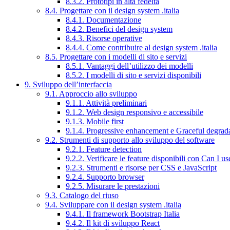
8.3.2. Prototipi in alta fedeltà
8.4. Progettare con il design system .italia
8.4.1. Documentazione
8.4.2. Benefici del design system
8.4.3. Risorse operative
8.4.4. Come contribuire al design system .italia
8.5. Progettare con i modelli di sito e servizi
8.5.1. Vantaggi dell’utilizzo dei modelli
8.5.2. I modelli di sito e servizi disponibili
9. Sviluppo dell’interfaccia
9.1. Approccio allo sviluppo
9.1.1. Attività preliminari
9.1.2. Web design responsivo e accessibile
9.1.3. Mobile first
9.1.4. Progressive enhancement e Graceful degrad
9.2. Strumenti di supporto allo sviluppo del software
9.2.1. Feature detection
9.2.2. Verificare le feature disponibili con Can I us
9.2.3. Strumenti e risorse per CSS e JavaScript
9.2.4. Supporto browser
9.2.5. Misurare le prestazioni
9.3. Catalogo del riuso
9.4. Sviluppare con il design system .italia
9.4.1. Il framework Bootstrap Italia
9.4.2. Il kit di sviluppo React