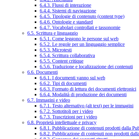
6.4.3. Flussi di interazione
6.4.4. Sistemi di navigazione
6.4.5. Tipologie di contenuto (content type)
6.4.6. Ontologie e standard
6.4.7. Vocabolari controllati e tassonomie
6.5. Scrittura e linguaggio
6.5.1. Come leggono le persone sul web
6.5.2. Le regole per un linguaggio semplice
6.5.3. Microtesti
6.5.4. Scrittura collaborativa
6.5.5. Content critique
6.5.6. Traduzione e localizzazione dei contenuti
6.6. Documenti
6.6.1. I documenti vanno sul web
6.6.2. Tipi di documenti
6.6.3. Formato di lettura dei documenti elettronici
6.6.4. Modalità di produzione dei documenti
6.7. Immagini e video
6.7.1. Testo alternativo (alt text) per le immagini
6.7.2. Sottotitoli per i video
6.7.3. Trascrizioni per i video
6.8. Proprietà intellettuale e privacy
6.8.1. Pubblicazione di contenuti prodotti dalla P
6.8.2. Pubblicazione di contenuti non prodotti dal