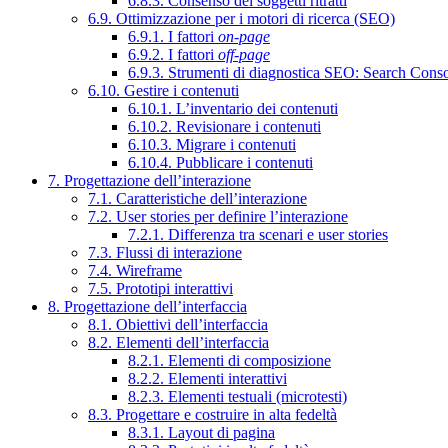
6.8.3. Consenso dei soggetti ritratti
6.9. Ottimizzazione per i motori di ricerca (SEO)
6.9.1. I fattori
on-page
6.9.2. I fattori
off-page
6.9.3. Strumenti di diagnostica SEO: Search Cons
6.10. Gestire i contenuti
6.10.1. L’inventario dei contenuti
6.10.2. Revisionare i contenuti
6.10.3. Migrare i contenuti
6.10.4. Pubblicare i contenuti
7. Progettazione dell’interazione
7.1. Caratteristiche dell’interazione
7.2. User stories per definire l’interazione
7.2.1. Differenza tra scenari e user stories
7.3. Flussi di interazione
7.4. Wireframe
7.5. Prototipi interattivi
8. Progettazione dell’interfaccia
8.1. Obiettivi dell’interfaccia
8.2. Elementi dell’interfaccia
8.2.1. Elementi di composizione
8.2.2. Elementi interattivi
8.2.3. Elementi testuali (microtesti)
8.3. Progettare e costruire in alta fedeltà
8.3.1. Layout di pagina