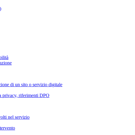
)
ilità
azione
ione di un sito o servizio digitale
va privacy, riferimenti DPO
olti nel servizio
ntervento