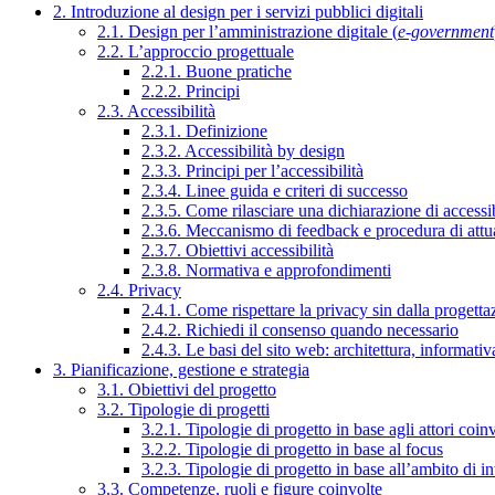
2. Introduzione al design per i servizi pubblici digitali
2.1. Design per l’amministrazione digitale (
e-government
2.2. L’approccio progettuale
2.2.1. Buone pratiche
2.2.2. Principi
2.3. Accessibilità
2.3.1. Definizione
2.3.2. Accessibilità by design
2.3.3. Principi per l’accessibilità
2.3.4. Linee guida e criteri di successo
2.3.5. Come rilasciare una dichiarazione di accessib
2.3.6. Meccanismo di feedback e procedura di attu
2.3.7. Obiettivi accessibilità
2.3.8. Normativa e approfondimenti
2.4. Privacy
2.4.1. Come rispettare la privacy sin dalla progettaz
2.4.2. Richiedi il consenso quando necessario
2.4.3. Le basi del sito web: architettura, informati
3. Pianificazione, gestione e strategia
3.1. Obiettivi del progetto
3.2. Tipologie di progetti
3.2.1. Tipologie di progetto in base agli attori coinv
3.2.2. Tipologie di progetto in base al focus
3.2.3. Tipologie di progetto in base all’ambito di i
3.3. Competenze, ruoli e figure coinvolte