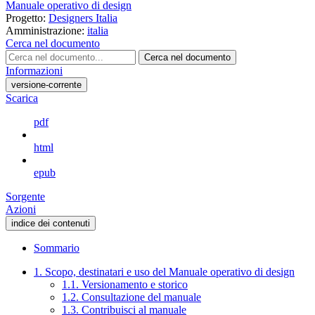
Manuale operativo di design
Progetto:
Designers Italia
Amministrazione:
italia
Cerca nel documento
Cerca nel documento
Informazioni
versione-corrente
Scarica
pdf
html
epub
Sorgente
Azioni
indice dei contenuti
Sommario
1. Scopo, destinatari e uso del Manuale operativo di design
1.1. Versionamento e storico
1.2. Consultazione del manuale
1.3. Contribuisci al manuale