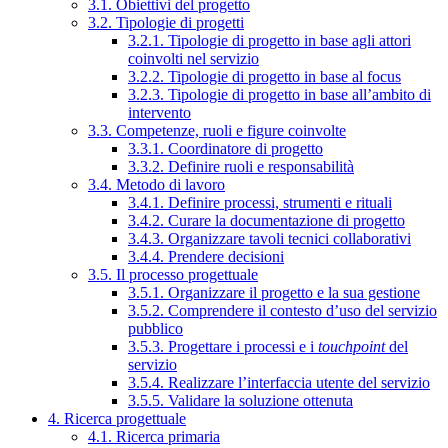
3.1. Obiettivi del progetto
3.2. Tipologie di progetti
3.2.1. Tipologie di progetto in base agli attori
coinvolti nel servizio
3.2.2. Tipologie di progetto in base al focus
3.2.3. Tipologie di progetto in base all’ambito di
intervento
3.3. Competenze, ruoli e figure coinvolte
3.3.1. Coordinatore di progetto
3.3.2. Definire ruoli e responsabilità
3.4. Metodo di lavoro
3.4.1. Definire processi, strumenti e rituali
3.4.2. Curare la documentazione di progetto
3.4.3. Organizzare tavoli tecnici collaborativi
3.4.4. Prendere decisioni
3.5. Il processo progettuale
3.5.1. Organizzare il progetto e la sua gestione
3.5.2. Comprendere il contesto d’uso del servizio
pubblico
3.5.3. Progettare i processi e i
touchpoint
del
servizio
3.5.4. Realizzare l’interfaccia utente del servizio
3.5.5. Validare la soluzione ottenuta
4. Ricerca progettuale
4.1. Ricerca primaria