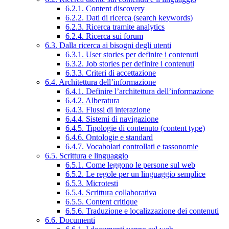
6.2.1. Content discovery
6.2.2. Dati di ricerca (search keywords)
6.2.3. Ricerca tramite analytics
6.2.4. Ricerca sui forum
6.3. Dalla ricerca ai bisogni degli utenti
6.3.1. User stories per definire i contenuti
6.3.2. Job stories per definire i contenuti
6.3.3. Criteri di accettazione
6.4. Architettura dell’informazione
6.4.1. Definire l’architettura dell’informazione
6.4.2. Alberatura
6.4.3. Flussi di interazione
6.4.4. Sistemi di navigazione
6.4.5. Tipologie di contenuto (content type)
6.4.6. Ontologie e standard
6.4.7. Vocabolari controllati e tassonomie
6.5. Scrittura e linguaggio
6.5.1. Come leggono le persone sul web
6.5.2. Le regole per un linguaggio semplice
6.5.3. Microtesti
6.5.4. Scrittura collaborativa
6.5.5. Content critique
6.5.6. Traduzione e localizzazione dei contenuti
6.6. Documenti