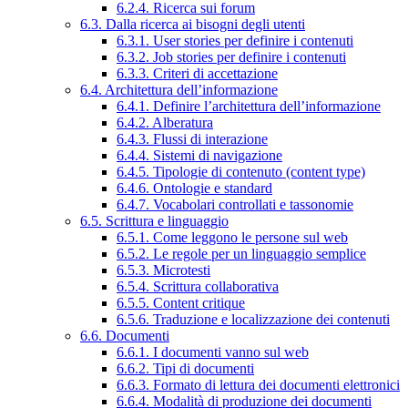
6.2.4. Ricerca sui forum
6.3. Dalla ricerca ai bisogni degli utenti
6.3.1. User stories per definire i contenuti
6.3.2. Job stories per definire i contenuti
6.3.3. Criteri di accettazione
6.4. Architettura dell’informazione
6.4.1. Definire l’architettura dell’informazione
6.4.2. Alberatura
6.4.3. Flussi di interazione
6.4.4. Sistemi di navigazione
6.4.5. Tipologie di contenuto (content type)
6.4.6. Ontologie e standard
6.4.7. Vocabolari controllati e tassonomie
6.5. Scrittura e linguaggio
6.5.1. Come leggono le persone sul web
6.5.2. Le regole per un linguaggio semplice
6.5.3. Microtesti
6.5.4. Scrittura collaborativa
6.5.5. Content critique
6.5.6. Traduzione e localizzazione dei contenuti
6.6. Documenti
6.6.1. I documenti vanno sul web
6.6.2. Tipi di documenti
6.6.3. Formato di lettura dei documenti elettronici
6.6.4. Modalità di produzione dei documenti