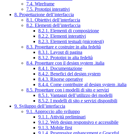
7.4. Wireframe
7.5. Prototipi interattivi
8. Progettazione dell’interfaccia
8.1. Obiettivi dell’interfaccia
8.2. Elementi dell’interfaccia
8.2.1. Elementi di composizione
8.2.2. Elementi interattivi
8.2.3. Elementi testuali (microtesti)
8.3. Progettare e costruire in alta fedeltà
8.3.1. Layout di pagina
8.3.2. Prototipi in alta fedeltà
8.4. Progettare con il design system .italia
8.4.1. Documentazione
8.4.2. Benefici del design system
8.4.3. Risorse operative
8.4.4. Come contribuire al design system .italia
8.5. Progettare con i modelli di sito e servizi
8.5.1. Vantaggi dell’utilizzo dei modelli
8.5.2. I modelli di sito e servizi disponibili
9. Sviluppo dell’interfaccia
9.1. Approccio allo sviluppo
9.1.1. Attività preliminari
9.1.2. Web design responsivo e accessibile
9.1.3. Mobile first
9.1.4. Progressive enhancement e Graceful