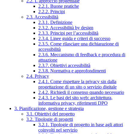
2.2. L’approccio progettuale
2.2.1. Buone pratiche
2.2.2. Principi
2.3. Accessibilità
2.3.1. Definizione
2.3.2. Accessibilità by design
2.3.3. Principi per l’accessibilità
2.3.4. Linee guida e criteri di successo
2.3.5. Come rilasciare una dichiarazione di
accessibilità
2.3.6. Meccanismo di feedback e procedura di
attuazione
2.3.7. Obiettivi accessibilità
2.3.8. Normativa e approfondimenti
2.4. Privacy
2.4.1. Come rispettare la privacy sin dalla
progettazione di un sito o servizio digitale
2.4.2. Richiedi il consenso quando necessario
2.4.3. Le basi del sito web: architettura,
informativa privacy, riferimenti DPO
3. Pianificazione, gestione e strategia
3.1. Obiettivi del progetto
3.2. Tipologie di progetti
3.2.1. Tipologie di progetto in base agli attori
coinvolti nel servizio