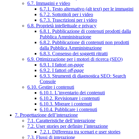
6.7. Immagini e video
6.7.1. Testo alternativo (alt text) per le immagini
6.7.2. Sottotitoli per i video
6.7.3. Trascrizioni per i video
6.8. Proprietà intellettuale e privacy
6.8.1. Pubblicazione di contenuti prodotti dalla
Pubblica Amministrazione
6.8.2. Pubblicazione di contenuti non prodotti
dalla Pubblica Amministrazione
6.8.3. Consenso dei soggetti ritratti
6.9. Ottimizzazione per i motori di ricerca (SEO)
6.9.1. I fattori
on-page
6.9.2. I fattori
off-page
6.9.3. Strumenti di diagnostica SEO: Search
Console
6.10. Gestire i contenuti
6.10.1. L’inventario dei contenuti
6.10.2. Revisionare i contenuti
6.10.3. Migrare i contenuti
6.10.4. Pubblicare i contenuti
7. Progettazione dell’interazione
7.1. Caratteristiche dell’interazione
7.2. User stories per definire l’interazione
7.2.1. Differenza tra scenari e user stories
7.3. Flussi di interazione