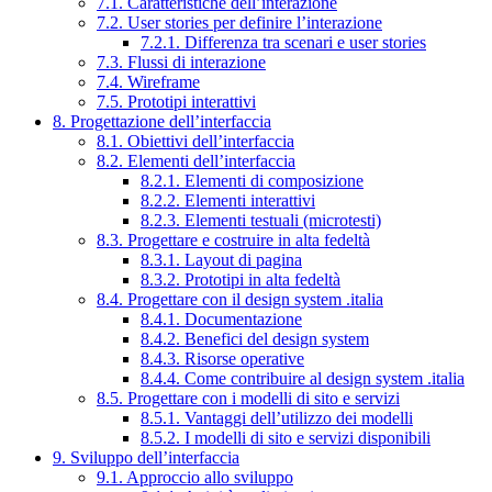
7.1. Caratteristiche dell’interazione
7.2. User stories per definire l’interazione
7.2.1. Differenza tra scenari e user stories
7.3. Flussi di interazione
7.4. Wireframe
7.5. Prototipi interattivi
8. Progettazione dell’interfaccia
8.1. Obiettivi dell’interfaccia
8.2. Elementi dell’interfaccia
8.2.1. Elementi di composizione
8.2.2. Elementi interattivi
8.2.3. Elementi testuali (microtesti)
8.3. Progettare e costruire in alta fedeltà
8.3.1. Layout di pagina
8.3.2. Prototipi in alta fedeltà
8.4. Progettare con il design system .italia
8.4.1. Documentazione
8.4.2. Benefici del design system
8.4.3. Risorse operative
8.4.4. Come contribuire al design system .italia
8.5. Progettare con i modelli di sito e servizi
8.5.1. Vantaggi dell’utilizzo dei modelli
8.5.2. I modelli di sito e servizi disponibili
9. Sviluppo dell’interfaccia
9.1. Approccio allo sviluppo