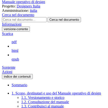
Manuale operativo di design
Progetto:
Designers Italia
Amministrazione:
italia
Cerca nel documento
Cerca nel documento
Informazioni
versione-corrente
Scarica
pdf
html
epub
Sorgente
Azioni
indice dei contenuti
Sommario
1. Scopo, destinatari e uso del Manuale operativo di design
1.1. Versionamento e storico
1.2. Consultazione del manuale
1.3. Contribuisci al manuale