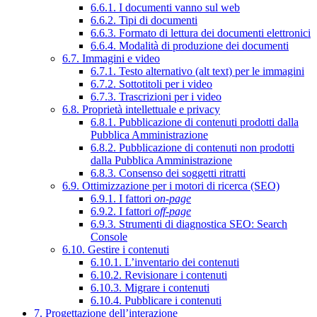
6.6.1. I documenti vanno sul web
6.6.2. Tipi di documenti
6.6.3. Formato di lettura dei documenti elettronici
6.6.4. Modalità di produzione dei documenti
6.7. Immagini e video
6.7.1. Testo alternativo (alt text) per le immagini
6.7.2. Sottotitoli per i video
6.7.3. Trascrizioni per i video
6.8. Proprietà intellettuale e privacy
6.8.1. Pubblicazione di contenuti prodotti dalla
Pubblica Amministrazione
6.8.2. Pubblicazione di contenuti non prodotti
dalla Pubblica Amministrazione
6.8.3. Consenso dei soggetti ritratti
6.9. Ottimizzazione per i motori di ricerca (SEO)
6.9.1. I fattori
on-page
6.9.2. I fattori
off-page
6.9.3. Strumenti di diagnostica SEO: Search
Console
6.10. Gestire i contenuti
6.10.1. L’inventario dei contenuti
6.10.2. Revisionare i contenuti
6.10.3. Migrare i contenuti
6.10.4. Pubblicare i contenuti
7. Progettazione dell’interazione