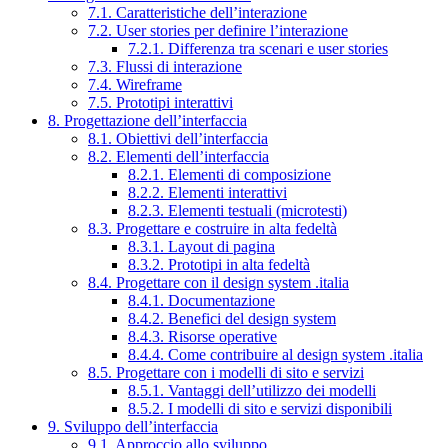
7.1. Caratteristiche dell’interazione
7.2. User stories per definire l’interazione
7.2.1. Differenza tra scenari e user stories
7.3. Flussi di interazione
7.4. Wireframe
7.5. Prototipi interattivi
8. Progettazione dell’interfaccia
8.1. Obiettivi dell’interfaccia
8.2. Elementi dell’interfaccia
8.2.1. Elementi di composizione
8.2.2. Elementi interattivi
8.2.3. Elementi testuali (microtesti)
8.3. Progettare e costruire in alta fedeltà
8.3.1. Layout di pagina
8.3.2. Prototipi in alta fedeltà
8.4. Progettare con il design system .italia
8.4.1. Documentazione
8.4.2. Benefici del design system
8.4.3. Risorse operative
8.4.4. Come contribuire al design system .italia
8.5. Progettare con i modelli di sito e servizi
8.5.1. Vantaggi dell’utilizzo dei modelli
8.5.2. I modelli di sito e servizi disponibili
9. Sviluppo dell’interfaccia
9.1. Approccio allo sviluppo