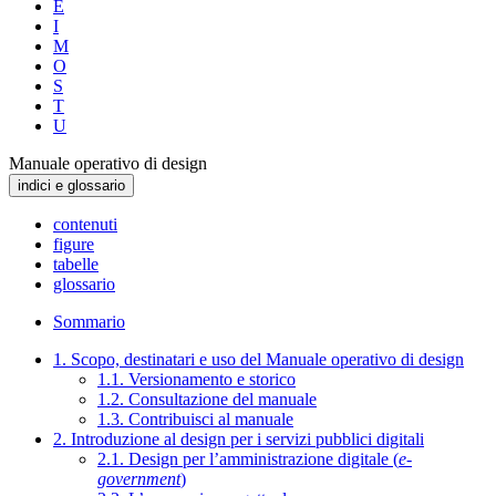
E
I
M
O
S
T
U
Manuale operativo di design
indici e glossario
contenuti
figure
tabelle
glossario
Sommario
1. Scopo, destinatari e uso del Manuale operativo di design
1.1. Versionamento e storico
1.2. Consultazione del manuale
1.3. Contribuisci al manuale
2. Introduzione al design per i servizi pubblici digitali
2.1. Design per l’amministrazione digitale (
e-
government
)