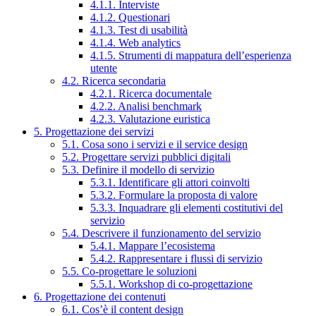
4.1.1. Interviste
4.1.2. Questionari
4.1.3. Test di usabilità
4.1.4. Web analytics
4.1.5. Strumenti di mappatura dell’esperienza
utente
4.2. Ricerca secondaria
4.2.1. Ricerca documentale
4.2.2. Analisi benchmark
4.2.3. Valutazione euristica
5. Progettazione dei servizi
5.1. Cosa sono i servizi e il service design
5.2. Progettare servizi pubblici digitali
5.3. Definire il modello di servizio
5.3.1. Identificare gli attori coinvolti
5.3.2. Formulare la proposta di valore
5.3.3. Inquadrare gli elementi costitutivi del
servizio
5.4. Descrivere il funzionamento del servizio
5.4.1. Mappare l’ecosistema
5.4.2. Rappresentare i flussi di servizio
5.5. Co-progettare le soluzioni
5.5.1. Workshop di co-progettazione
6. Progettazione dei contenuti
6.1. Cos’è il content design