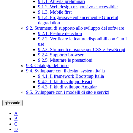
9.1.1. Attività preliminari
9.1.2. Web design responsivo e accessibile
9.1.3. Mobile first
9.1.4. Progressive enhancement e Graceful
degradation
9.2. Strumenti di supporto allo sviluppo del software
9.2.1. Feature detection
9.2.2. Verificare le feature disponibili con Can I
use
9.2.3. Strumenti e risorse per CSS e JavaScript
9.2.4. Supporto browser
9.2.5. Misurare le prestazioni
9.3. Catalogo del riuso
9.4. Sviluppare con il design system .italia
9.4.1. Il framework Bootstrap Italia
9.4.2. Il kit di sviluppo React
9.4.3. Il kit di sviluppo Angular
9.5. Sviluppare con i modelli di sito e servizi
glossario
A
B
C
D