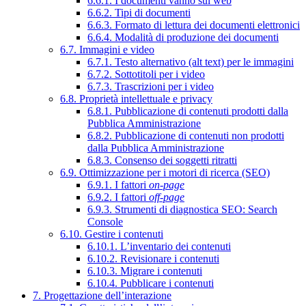
6.6.1. I documenti vanno sul web
6.6.2. Tipi di documenti
6.6.3. Formato di lettura dei documenti elettronici
6.6.4. Modalità di produzione dei documenti
6.7. Immagini e video
6.7.1. Testo alternativo (alt text) per le immagini
6.7.2. Sottotitoli per i video
6.7.3. Trascrizioni per i video
6.8. Proprietà intellettuale e privacy
6.8.1. Pubblicazione di contenuti prodotti dalla
Pubblica Amministrazione
6.8.2. Pubblicazione di contenuti non prodotti
dalla Pubblica Amministrazione
6.8.3. Consenso dei soggetti ritratti
6.9. Ottimizzazione per i motori di ricerca (SEO)
6.9.1. I fattori
on-page
6.9.2. I fattori
off-page
6.9.3. Strumenti di diagnostica SEO: Search
Console
6.10. Gestire i contenuti
6.10.1. L’inventario dei contenuti
6.10.2. Revisionare i contenuti
6.10.3. Migrare i contenuti
6.10.4. Pubblicare i contenuti
7. Progettazione dell’interazione