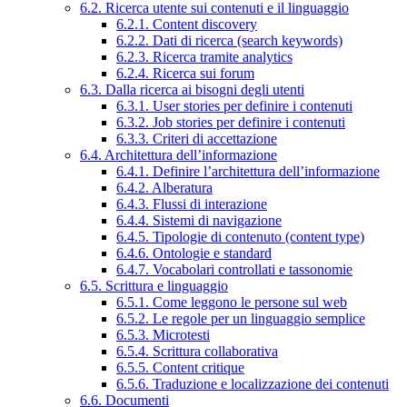
6.2. Ricerca utente sui contenuti e il linguaggio
6.2.1. Content discovery
6.2.2. Dati di ricerca (search keywords)
6.2.3. Ricerca tramite analytics
6.2.4. Ricerca sui forum
6.3. Dalla ricerca ai bisogni degli utenti
6.3.1. User stories per definire i contenuti
6.3.2. Job stories per definire i contenuti
6.3.3. Criteri di accettazione
6.4. Architettura dell’informazione
6.4.1. Definire l’architettura dell’informazione
6.4.2. Alberatura
6.4.3. Flussi di interazione
6.4.4. Sistemi di navigazione
6.4.5. Tipologie di contenuto (content type)
6.4.6. Ontologie e standard
6.4.7. Vocabolari controllati e tassonomie
6.5. Scrittura e linguaggio
6.5.1. Come leggono le persone sul web
6.5.2. Le regole per un linguaggio semplice
6.5.3. Microtesti
6.5.4. Scrittura collaborativa
6.5.5. Content critique
6.5.6. Traduzione e localizzazione dei contenuti
6.6. Documenti