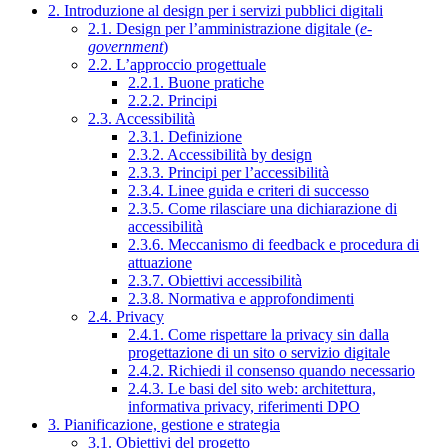
2. Introduzione al design per i servizi pubblici digitali
2.1. Design per l’amministrazione digitale (
e-
government
)
2.2. L’approccio progettuale
2.2.1. Buone pratiche
2.2.2. Principi
2.3. Accessibilità
2.3.1. Definizione
2.3.2. Accessibilità by design
2.3.3. Principi per l’accessibilità
2.3.4. Linee guida e criteri di successo
2.3.5. Come rilasciare una dichiarazione di
accessibilità
2.3.6. Meccanismo di feedback e procedura di
attuazione
2.3.7. Obiettivi accessibilità
2.3.8. Normativa e approfondimenti
2.4. Privacy
2.4.1. Come rispettare la privacy sin dalla
progettazione di un sito o servizio digitale
2.4.2. Richiedi il consenso quando necessario
2.4.3. Le basi del sito web: architettura,
informativa privacy, riferimenti DPO
3. Pianificazione, gestione e strategia
3.1. Obiettivi del progetto