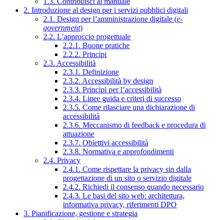
1.3. Contribuisci al manuale
2. Introduzione al design per i servizi pubblici digitali
2.1. Design per l’amministrazione digitale (
e-
government
)
2.2. L’approccio progettuale
2.2.1. Buone pratiche
2.2.2. Principi
2.3. Accessibilità
2.3.1. Definizione
2.3.2. Accessibilità by design
2.3.3. Principi per l’accessibilità
2.3.4. Linee guida e criteri di successo
2.3.5. Come rilasciare una dichiarazione di
accessibilità
2.3.6. Meccanismo di feedback e procedura di
attuazione
2.3.7. Obiettivi accessibilità
2.3.8. Normativa e approfondimenti
2.4. Privacy
2.4.1. Come rispettare la privacy sin dalla
progettazione di un sito o servizio digitale
2.4.2. Richiedi il consenso quando necessario
2.4.3. Le basi del sito web: architettura,
informativa privacy, riferimenti DPO
3. Pianificazione, gestione e strategia