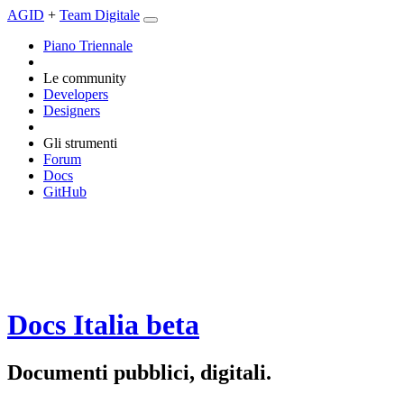
AGID
+
Team Digitale
Piano Triennale
Le community
Developers
Designers
Gli strumenti
Forum
Docs
GitHub
Docs Italia
beta
Documenti pubblici, digitali.