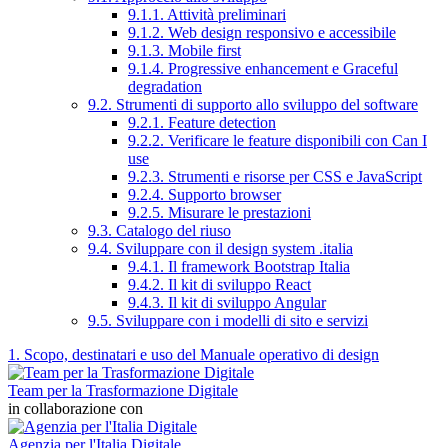
9.1.1. Attività preliminari
9.1.2. Web design responsivo e accessibile
9.1.3. Mobile first
9.1.4. Progressive enhancement e Graceful
degradation
9.2. Strumenti di supporto allo sviluppo del software
9.2.1. Feature detection
9.2.2. Verificare le feature disponibili con Can I
use
9.2.3. Strumenti e risorse per CSS e JavaScript
9.2.4. Supporto browser
9.2.5. Misurare le prestazioni
9.3. Catalogo del riuso
9.4. Sviluppare con il design system .italia
9.4.1. Il framework Bootstrap Italia
9.4.2. Il kit di sviluppo React
9.4.3. Il kit di sviluppo Angular
9.5. Sviluppare con i modelli di sito e servizi
1. Scopo, destinatari e uso del Manuale operativo di design
Team per la Trasformazione Digitale
in collaborazione con
Agenzia per l'Italia Digitale