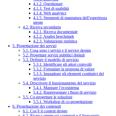
4.1.2. Questionari
4.1.3. Test di usabilità
4.1.4. Web analytics
4.1.5. Strumenti di mappatura dell’esperienza
utente
4.2. Ricerca secondaria
4.2.1. Ricerca documentale
4.2.2. Analisi benchmark
4.2.3. Valutazione euristica
5. Progettazione dei servizi
5.1. Cosa sono i servizi e il service design
5.2. Progettare servizi pubblici digitali
5.3. Definire il modello di servizio
5.3.1. Identificare gli attori coinvolti
5.3.2. Formulare la proposta di valore
5.3.3. Inquadrare gli elementi costitutivi del
servizio
5.4. Descrivere il funzionamento del servizio
5.4.1. Mappare l’ecosistema
5.4.2. Rappresentare i flussi di servizio
5.5. Co-progettare le soluzioni
5.5.1. Workshop di co-progettazione
6. Progettazione dei contenuti
6.1. Cos’è il content design
6.2. Ricerca utente sui contenuti e il linguaggio