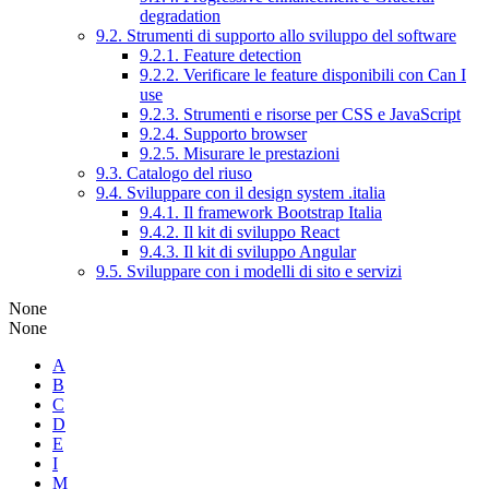
degradation
9.2. Strumenti di supporto allo sviluppo del software
9.2.1. Feature detection
9.2.2. Verificare le feature disponibili con Can I
use
9.2.3. Strumenti e risorse per CSS e JavaScript
9.2.4. Supporto browser
9.2.5. Misurare le prestazioni
9.3. Catalogo del riuso
9.4. Sviluppare con il design system .italia
9.4.1. Il framework Bootstrap Italia
9.4.2. Il kit di sviluppo React
9.4.3. Il kit di sviluppo Angular
9.5. Sviluppare con i modelli di sito e servizi
None
None
A
B
C
D
E
I
M