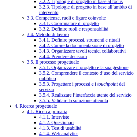
3.2.2. Tipologie di progetto in base al focus
3.2.3. Tipologie di progetto in base all’ambito di
intervento
3.3. Competenze, ruoli e figure coinvolte
3.3.1. Coordinatore di progetto
3.3.2. Definire ruoli e responsabilità
3.4. Metodo di lavoro
3.4.1. Definire processi, strumenti e rituali
3.4.2. Curare la documentazione di progetto
3.4.3. Organizzare tavoli tecnici collaborativi
3.4.4. Prendere decisioni
3.5. Il processo progettuale
3.5.1. Organizzare il progetto e la sua gestione
3.5.2. Comprendere il contesto d’uso del servizio
pubblico
3.5.3. Progettare i processi e i
touchpoint
del
servizio
3.5.4. Realizzare l’interfaccia utente del servizio
3.5.5. Validare la soluzione ottenuta
4. Ricerca progettuale
4.1. Ricerca primaria
4.1.1. Interviste
4.1.2. Questionari
4.1.3. Test di usabilità
4.1.4. Web analytics