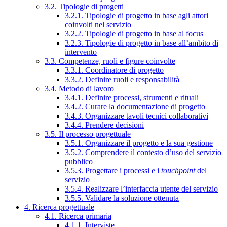
3.2. Tipologie di progetti
3.2.1. Tipologie di progetto in base agli attori
coinvolti nel servizio
3.2.2. Tipologie di progetto in base al focus
3.2.3. Tipologie di progetto in base all’ambito di
intervento
3.3. Competenze, ruoli e figure coinvolte
3.3.1. Coordinatore di progetto
3.3.2. Definire ruoli e responsabilità
3.4. Metodo di lavoro
3.4.1. Definire processi, strumenti e rituali
3.4.2. Curare la documentazione di progetto
3.4.3. Organizzare tavoli tecnici collaborativi
3.4.4. Prendere decisioni
3.5. Il processo progettuale
3.5.1. Organizzare il progetto e la sua gestione
3.5.2. Comprendere il contesto d’uso del servizio
pubblico
3.5.3. Progettare i processi e i
touchpoint
del
servizio
3.5.4. Realizzare l’interfaccia utente del servizio
3.5.5. Validare la soluzione ottenuta
4. Ricerca progettuale
4.1. Ricerca primaria
4.1.1. Interviste