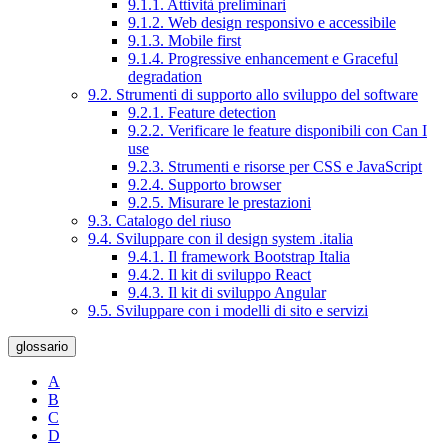
9.1.1. Attività preliminari
9.1.2. Web design responsivo e accessibile
9.1.3. Mobile first
9.1.4. Progressive enhancement e Graceful
degradation
9.2. Strumenti di supporto allo sviluppo del software
9.2.1. Feature detection
9.2.2. Verificare le feature disponibili con Can I
use
9.2.3. Strumenti e risorse per CSS e JavaScript
9.2.4. Supporto browser
9.2.5. Misurare le prestazioni
9.3. Catalogo del riuso
9.4. Sviluppare con il design system .italia
9.4.1. Il framework Bootstrap Italia
9.4.2. Il kit di sviluppo React
9.4.3. Il kit di sviluppo Angular
9.5. Sviluppare con i modelli di sito e servizi
glossario
A
B
C
D