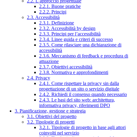
2.2. L’approccio progettuale
2.2.1. Buone pratiche
2.2.2. Principi
2.3. Accessibilità
2.3.1. Definizione
2.3.2. Accessibilità by design
2.3.3. Principi per l’accessibilità
2.3.4. Linee guida e criteri di successo
2.3.5. Come rilasciare una dichiarazione di
accessibilità
2.3.6. Meccanismo di feedback e procedura di
attuazione
2.3.7. Obiettivi accessibilità
2.3.8. Normativa e approfondimenti
2.4. Privacy
2.4.1. Come rispettare la privacy sin dalla
progettazione di un sito o servizio digitale
2.4.2. Richiedi il consenso quando necessario
2.4.3. Le basi del sito web: architettura,
informativa privacy, riferimenti DPO
3. Pianificazione, gestione e strategia
3.1. Obiettivi del progetto
3.2. Tipologie di progetti
3.2.1. Tipologie di progetto in base agli attori
coinvolti nel servizio