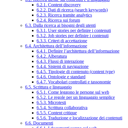
6.2.1. Content discovery
6.2.2. Dati di ricerca (search keywords)
6.2.3. Ricerca tramite analytics
6.2.4. Ricerca sui forum
6.3. Dalla ricerca ai bisogni degli utenti
6.3.1. User stories per definire i contenuti
6.3.2. Job stories per definire i contenuti
6.3.3. Criteri di accettazione
6.4. Architettura dell’informazione
6.4.1. Definire l’architettura dell’informazione
6.4.2. Alberatura
6.4.3. Flussi di interazione
6.4.4. Sistemi di navigazione
6.4.5. Tipologie di contenuto (content type)
6.4.6. Ontologie e standard
6.4.7. Vocabolari controllati e tassonomie
6.5. Scrittura e linguaggio
6.5.1. Come leggono le persone sul web
6.5.2. Le regole per un linguaggio semplice
6.5.3. Microtesti
6.5.4. Scrittura collaborativa
6.5.5. Content critique
6.5.6. Traduzione e localizzazione dei contenuti
6.6. Documenti