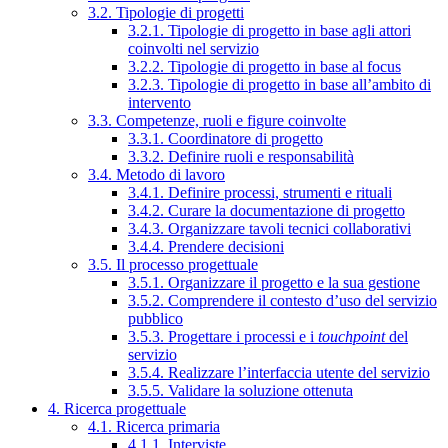
3.2. Tipologie di progetti
3.2.1. Tipologie di progetto in base agli attori
coinvolti nel servizio
3.2.2. Tipologie di progetto in base al focus
3.2.3. Tipologie di progetto in base all’ambito di
intervento
3.3. Competenze, ruoli e figure coinvolte
3.3.1. Coordinatore di progetto
3.3.2. Definire ruoli e responsabilità
3.4. Metodo di lavoro
3.4.1. Definire processi, strumenti e rituali
3.4.2. Curare la documentazione di progetto
3.4.3. Organizzare tavoli tecnici collaborativi
3.4.4. Prendere decisioni
3.5. Il processo progettuale
3.5.1. Organizzare il progetto e la sua gestione
3.5.2. Comprendere il contesto d’uso del servizio
pubblico
3.5.3. Progettare i processi e i
touchpoint
del
servizio
3.5.4. Realizzare l’interfaccia utente del servizio
3.5.5. Validare la soluzione ottenuta
4. Ricerca progettuale
4.1. Ricerca primaria
4.1.1. Interviste