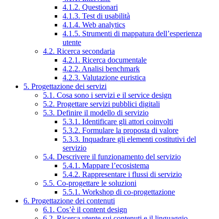
4.1.2. Questionari
4.1.3. Test di usabilità
4.1.4. Web analytics
4.1.5. Strumenti di mappatura dell’esperienza
utente
4.2. Ricerca secondaria
4.2.1. Ricerca documentale
4.2.2. Analisi benchmark
4.2.3. Valutazione euristica
5. Progettazione dei servizi
5.1. Cosa sono i servizi e il service design
5.2. Progettare servizi pubblici digitali
5.3. Definire il modello di servizio
5.3.1. Identificare gli attori coinvolti
5.3.2. Formulare la proposta di valore
5.3.3. Inquadrare gli elementi costitutivi del
servizio
5.4. Descrivere il funzionamento del servizio
5.4.1. Mappare l’ecosistema
5.4.2. Rappresentare i flussi di servizio
5.5. Co-progettare le soluzioni
5.5.1. Workshop di co-progettazione
6. Progettazione dei contenuti
6.1. Cos’è il content design
6.2. Ricerca utente sui contenuti e il linguaggio