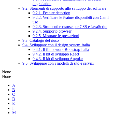
degradation
9.2. Strumenti di supporto allo sviluppo del software
9.2.1. Feature detection
9.2.2. Verificare le feature disponibili con Can I
use
9.2.3. Strumenti e risorse per CSS e JavaScript
9.2.4. Supporto browser
9.2.5. Misurare le prestazioni
9.3. Catalogo del riuso
9.4. Sviluppare con il design system .italia
9.4.1. Il framework Bootstrap Italia
9.4.2. Il kit di sviluppo React
9.4.3. Il kit di sviluppo Angular
9.5. Sviluppare con i modelli di sito e servizi
None
None
A
B
C
D
E
I
M