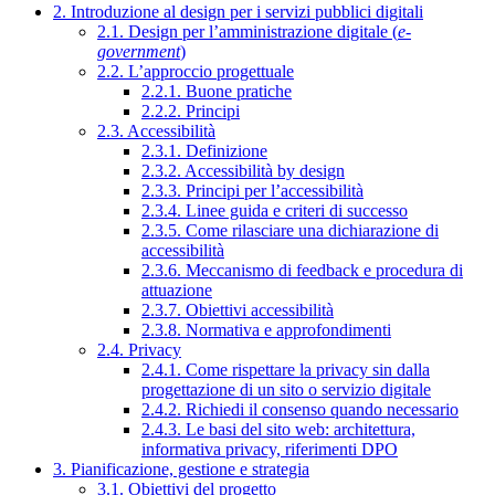
2. Introduzione al design per i servizi pubblici digitali
2.1. Design per l’amministrazione digitale (
e-
government
)
2.2. L’approccio progettuale
2.2.1. Buone pratiche
2.2.2. Principi
2.3. Accessibilità
2.3.1. Definizione
2.3.2. Accessibilità by design
2.3.3. Principi per l’accessibilità
2.3.4. Linee guida e criteri di successo
2.3.5. Come rilasciare una dichiarazione di
accessibilità
2.3.6. Meccanismo di feedback e procedura di
attuazione
2.3.7. Obiettivi accessibilità
2.3.8. Normativa e approfondimenti
2.4. Privacy
2.4.1. Come rispettare la privacy sin dalla
progettazione di un sito o servizio digitale
2.4.2. Richiedi il consenso quando necessario
2.4.3. Le basi del sito web: architettura,
informativa privacy, riferimenti DPO
3. Pianificazione, gestione e strategia
3.1. Obiettivi del progetto