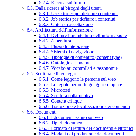
6.2.4. Ricerca sui forum
6.3. Dalla ricerca ai bisogni degli utenti
6.3.1. User stories per definire i contenuti
6.3.2. Job stories per definire i contenuti
6.3.3. Criteri di accettazione
6.4. Architettura dell’informazione
6.4.1. Definire l’architettura dell’informazione
6.4.2. Alberatura
6.4.3. Flussi di interazione
6.4.4. Sistemi di navigazione
6.4.5. Tipologie di contenuto (content type)
6.4.6. Ontologie e standard
6.4.7. Vocabolari controllati e tassonomie
6.5. Scrittura e linguaggio
6.5.1. Come leggono le persone sul web
6.5.2. Le regole per un linguaggio semplice
6.5.3. Microtesti
6.5.4. Scrittura collaborativa
6.5.5. Content critique
6.5.6. Traduzione e localizzazione dei contenuti
6.6. Documenti
6.6.1. I documenti vanno sul web
6.6.2. Tipi di documenti
6.6.3. Formato di lettura dei documenti elettronici
6.6.4. Modalità di produzione dei documenti