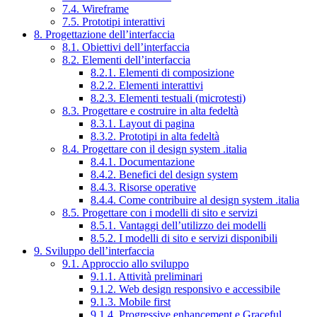
7.4. Wireframe
7.5. Prototipi interattivi
8. Progettazione dell’interfaccia
8.1. Obiettivi dell’interfaccia
8.2. Elementi dell’interfaccia
8.2.1. Elementi di composizione
8.2.2. Elementi interattivi
8.2.3. Elementi testuali (microtesti)
8.3. Progettare e costruire in alta fedeltà
8.3.1. Layout di pagina
8.3.2. Prototipi in alta fedeltà
8.4. Progettare con il design system .italia
8.4.1. Documentazione
8.4.2. Benefici del design system
8.4.3. Risorse operative
8.4.4. Come contribuire al design system .italia
8.5. Progettare con i modelli di sito e servizi
8.5.1. Vantaggi dell’utilizzo dei modelli
8.5.2. I modelli di sito e servizi disponibili
9. Sviluppo dell’interfaccia
9.1. Approccio allo sviluppo
9.1.1. Attività preliminari
9.1.2. Web design responsivo e accessibile
9.1.3. Mobile first
9.1.4. Progressive enhancement e Graceful