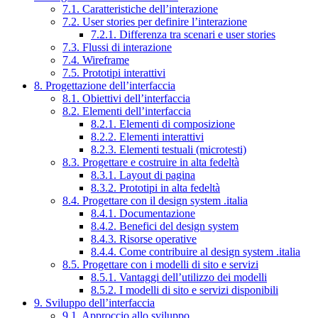
7.1. Caratteristiche dell’interazione
7.2. User stories per definire l’interazione
7.2.1. Differenza tra scenari e user stories
7.3. Flussi di interazione
7.4. Wireframe
7.5. Prototipi interattivi
8. Progettazione dell’interfaccia
8.1. Obiettivi dell’interfaccia
8.2. Elementi dell’interfaccia
8.2.1. Elementi di composizione
8.2.2. Elementi interattivi
8.2.3. Elementi testuali (microtesti)
8.3. Progettare e costruire in alta fedeltà
8.3.1. Layout di pagina
8.3.2. Prototipi in alta fedeltà
8.4. Progettare con il design system .italia
8.4.1. Documentazione
8.4.2. Benefici del design system
8.4.3. Risorse operative
8.4.4. Come contribuire al design system .italia
8.5. Progettare con i modelli di sito e servizi
8.5.1. Vantaggi dell’utilizzo dei modelli
8.5.2. I modelli di sito e servizi disponibili
9. Sviluppo dell’interfaccia
9.1. Approccio allo sviluppo