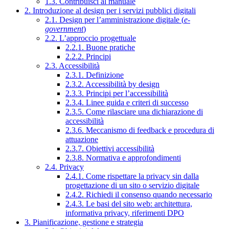
1.3. Contribuisci al manuale
2. Introduzione al design per i servizi pubblici digitali
2.1. Design per l’amministrazione digitale (
e-
government
)
2.2. L’approccio progettuale
2.2.1. Buone pratiche
2.2.2. Principi
2.3. Accessibilità
2.3.1. Definizione
2.3.2. Accessibilità by design
2.3.3. Principi per l’accessibilità
2.3.4. Linee guida e criteri di successo
2.3.5. Come rilasciare una dichiarazione di
accessibilità
2.3.6. Meccanismo di feedback e procedura di
attuazione
2.3.7. Obiettivi accessibilità
2.3.8. Normativa e approfondimenti
2.4. Privacy
2.4.1. Come rispettare la privacy sin dalla
progettazione di un sito o servizio digitale
2.4.2. Richiedi il consenso quando necessario
2.4.3. Le basi del sito web: architettura,
informativa privacy, riferimenti DPO
3. Pianificazione, gestione e strategia