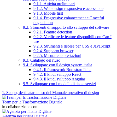
9.1.1. Attività preliminari
9.1.2. Web design responsivo e accessibile
9.1.3. Mobile first
9.1.4. Progressive enhancement e Graceful
degradation
9.2. Strumenti di supporto allo sviluppo del software
9.2.1. Feature detection
9.2.2. Verificare le feature disponibili con Can I
use
9.2.3. Strumenti e risorse per CSS e JavaScript
9.2.4. Supporto browser
9.2.5. Misurare le prestazioni
9.3. Catalogo del riuso
9.4. Sviluppare con il design system .italia
9.4.1. Il framework Bootstrap Italia
9.4.2. Il kit di sviluppo React
9.4.3. Il kit di sviluppo Angular
9.5. Sviluppare con i modelli di sito e servizi
1. Scopo, destinatari e uso del Manuale operativo di design
Team per la Trasformazione Digitale
in collaborazione con
Agenzia per l'Italia Digitale