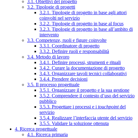
3.1. Obiettivi del progetto
3.2. Tipologie di progetti
3.2.1. Tipologie di progetto in base agli attori
coinvolti nel servizio
3.2.2. Tipologie di progetto in base al focus
3.2.3. Tipologie di progetto in base all’ambito di
intervento
3.3. Competenze, ruoli e figure coinvolte
3.3.1. Coordinatore di progetto
3.3.2. Definire ruoli e responsabilità
3.4. Metodo di lavoro
3.4.1. Definire processi, strumenti e rituali
3.4.2. Curare la documentazione di progetto
3.4.3. Organizzare tavoli tecnici collaborativi
3.4.4. Prendere decisioni
3.5. Il processo progettuale
3.5.1. Organizzare il progetto e la sua gestione
3.5.2. Comprendere il contesto d’uso del servizio
pubblico
3.5.3. Progettare i processi e i
touchpoint
del
servizio
3.5.4. Realizzare l’interfaccia utente del servizio
3.5.5. Validare la soluzione ottenuta
4. Ricerca progettuale
4.1. Ricerca primaria