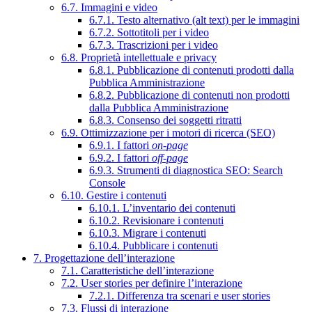
6.7. Immagini e video
6.7.1. Testo alternativo (alt text) per le immagini
6.7.2. Sottotitoli per i video
6.7.3. Trascrizioni per i video
6.8. Proprietà intellettuale e privacy
6.8.1. Pubblicazione di contenuti prodotti dalla
Pubblica Amministrazione
6.8.2. Pubblicazione di contenuti non prodotti
dalla Pubblica Amministrazione
6.8.3. Consenso dei soggetti ritratti
6.9. Ottimizzazione per i motori di ricerca (SEO)
6.9.1. I fattori
on-page
6.9.2. I fattori
off-page
6.9.3. Strumenti di diagnostica SEO: Search
Console
6.10. Gestire i contenuti
6.10.1. L’inventario dei contenuti
6.10.2. Revisionare i contenuti
6.10.3. Migrare i contenuti
6.10.4. Pubblicare i contenuti
7. Progettazione dell’interazione
7.1. Caratteristiche dell’interazione
7.2. User stories per definire l’interazione
7.2.1. Differenza tra scenari e user stories
7.3. Flussi di interazione