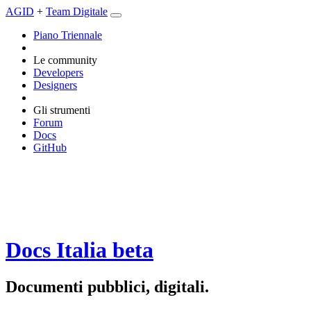
AGID
+
Team Digitale
Piano Triennale
Le community
Developers
Designers
Gli strumenti
Forum
Docs
GitHub
Docs Italia
beta
Documenti pubblici, digitali.