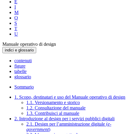
E
I
M
O
S
T
U
Manuale operativo di design
indici e glossario
contenuti
figure
tabelle
glossario
Sommario
1. Scopo, destinatari e uso del Manuale operativo di design
1.1. Versionamento e storico
1.2. Consultazione del manuale
1.3. Contribuisci al manuale
2. Introduzione al design per i servizi pubblici digitali
2.1. Design per l’amministrazione digitale (
e-
government
)