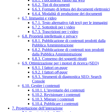
6.6.1. I documenti vanno sul web
6.6.2. Tipi di documenti
6.6.3. Formato di lettura dei documenti elettronici
6.6.4. Modalità di produzione dei documenti
6.7. Immagini e video
6.7.1. Testo alternativo (alt text) per le immagini
6.7.2. Sottotitoli per i video
6.7.3. Trascrizioni per i video
6.8. Proprietà intellettuale e privacy
6.8.1. Pubblicazione di contenuti prodotti dalla
Pubblica Amministrazione
6.8.2. Pubblicazione di contenuti non prodotti
dalla Pubblica Amministrazione
6.8.3. Consenso dei soggetti ritratti
6.9. Ottimizzazione per i motori di ricerca (SEO)
6.9.1. I fattori
on-page
6.9.2. I fattori
off-page
6.9.3. Strumenti di diagnostica SEO: Search
Console
6.10. Gestire i contenuti
6.10.1. L’inventario dei contenuti
6.10.2. Revisionare i contenuti
6.10.3. Migrare i contenuti
6.10.4. Pubblicare i contenuti
7. Progettazione dell’interazione