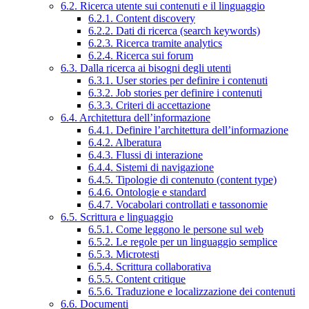
6.2. Ricerca utente sui contenuti e il linguaggio
6.2.1. Content discovery
6.2.2. Dati di ricerca (search keywords)
6.2.3. Ricerca tramite analytics
6.2.4. Ricerca sui forum
6.3. Dalla ricerca ai bisogni degli utenti
6.3.1. User stories per definire i contenuti
6.3.2. Job stories per definire i contenuti
6.3.3. Criteri di accettazione
6.4. Architettura dell’informazione
6.4.1. Definire l’architettura dell’informazione
6.4.2. Alberatura
6.4.3. Flussi di interazione
6.4.4. Sistemi di navigazione
6.4.5. Tipologie di contenuto (content type)
6.4.6. Ontologie e standard
6.4.7. Vocabolari controllati e tassonomie
6.5. Scrittura e linguaggio
6.5.1. Come leggono le persone sul web
6.5.2. Le regole per un linguaggio semplice
6.5.3. Microtesti
6.5.4. Scrittura collaborativa
6.5.5. Content critique
6.5.6. Traduzione e localizzazione dei contenuti
6.6. Documenti