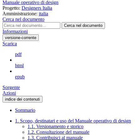
Manuale operativo di design
Progetto:
Designers Italia
Amministrazione:
italia
Cerca nel documento
Cerca nel documento
Informazioni
versione-corrente
Scarica
pdf
html
epub
Sorgente
Azioni
indice dei contenuti
Sommario
1. Scopo, destinatari e uso del Manuale operativo di design
1.1. Versionamento e storico
1.2. Consultazione del manuale
1.3. Contribuisci al manuale