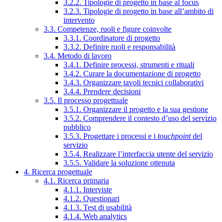
3.2.2. Tipologie di progetto in base al focus
3.2.3. Tipologie di progetto in base all’ambito di
intervento
3.3. Competenze, ruoli e figure coinvolte
3.3.1. Coordinatore di progetto
3.3.2. Definire ruoli e responsabilità
3.4. Metodo di lavoro
3.4.1. Definire processi, strumenti e rituali
3.4.2. Curare la documentazione di progetto
3.4.3. Organizzare tavoli tecnici collaborativi
3.4.4. Prendere decisioni
3.5. Il processo progettuale
3.5.1. Organizzare il progetto e la sua gestione
3.5.2. Comprendere il contesto d’uso del servizio
pubblico
3.5.3. Progettare i processi e i
touchpoint
del
servizio
3.5.4. Realizzare l’interfaccia utente del servizio
3.5.5. Validare la soluzione ottenuta
4. Ricerca progettuale
4.1. Ricerca primaria
4.1.1. Interviste
4.1.2. Questionari
4.1.3. Test di usabilità
4.1.4. Web analytics