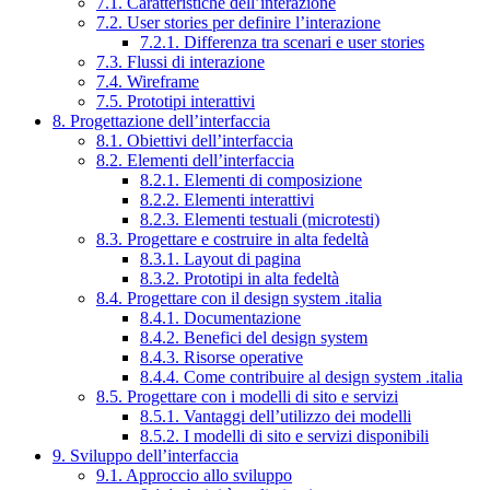
7.1. Caratteristiche dell’interazione
7.2. User stories per definire l’interazione
7.2.1. Differenza tra scenari e user stories
7.3. Flussi di interazione
7.4. Wireframe
7.5. Prototipi interattivi
8. Progettazione dell’interfaccia
8.1. Obiettivi dell’interfaccia
8.2. Elementi dell’interfaccia
8.2.1. Elementi di composizione
8.2.2. Elementi interattivi
8.2.3. Elementi testuali (microtesti)
8.3. Progettare e costruire in alta fedeltà
8.3.1. Layout di pagina
8.3.2. Prototipi in alta fedeltà
8.4. Progettare con il design system .italia
8.4.1. Documentazione
8.4.2. Benefici del design system
8.4.3. Risorse operative
8.4.4. Come contribuire al design system .italia
8.5. Progettare con i modelli di sito e servizi
8.5.1. Vantaggi dell’utilizzo dei modelli
8.5.2. I modelli di sito e servizi disponibili
9. Sviluppo dell’interfaccia
9.1. Approccio allo sviluppo