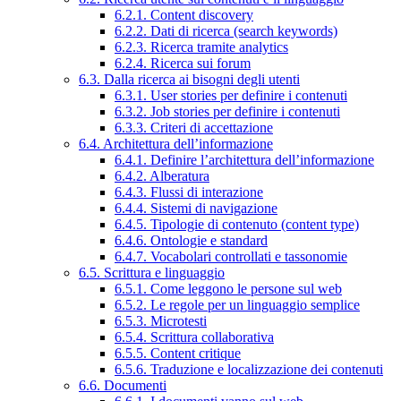
6.2.1. Content discovery
6.2.2. Dati di ricerca (search keywords)
6.2.3. Ricerca tramite analytics
6.2.4. Ricerca sui forum
6.3. Dalla ricerca ai bisogni degli utenti
6.3.1. User stories per definire i contenuti
6.3.2. Job stories per definire i contenuti
6.3.3. Criteri di accettazione
6.4. Architettura dell’informazione
6.4.1. Definire l’architettura dell’informazione
6.4.2. Alberatura
6.4.3. Flussi di interazione
6.4.4. Sistemi di navigazione
6.4.5. Tipologie di contenuto (content type)
6.4.6. Ontologie e standard
6.4.7. Vocabolari controllati e tassonomie
6.5. Scrittura e linguaggio
6.5.1. Come leggono le persone sul web
6.5.2. Le regole per un linguaggio semplice
6.5.3. Microtesti
6.5.4. Scrittura collaborativa
6.5.5. Content critique
6.5.6. Traduzione e localizzazione dei contenuti
6.6. Documenti