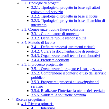
3.2. Tipologie di progetti
3.2.1. Tipologie di progetto in base agli attori
coinvolti nel servizio
3.2.2. Tipologie di progetto in base al focus
3.2.3. Tipologie di progetto in base all’ambito di
intervento
3.3. Competenze, ruoli e figure coinvolte
3.3.1. Coordinatore di progetto
3.3.2. Definire ruoli e responsabilità
3.4. Metodo di lavoro
3.4.1. Definire processi, strumenti e rituali
3.4.2. Curare la documentazione di progetto
3.4.3. Organizzare tavoli tecnici collaborativi
3.4.4. Prendere decisioni
3.5. Il processo progettuale
3.5.1. Organizzare il progetto e la sua gestione
3.5.2. Comprendere il contesto d’uso del servizio
pubblico
3.5.3. Progettare i processi e i
touchpoint
del
servizio
3.5.4. Realizzare l’interfaccia utente del servizio
3.5.5. Validare la soluzione ottenuta
4. Ricerca progettuale
4.1. Ricerca primaria
4.1.1. Interviste