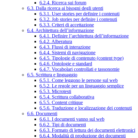
6.2.4. Ricerca sui forum
6.3. Dalla ricerca ai bisogni degli utenti
6.3.1. User stories per definire i contenuti
6.3.2. Job stories per definire i contenuti
6.3.3. Criteri di accettazione
6.4. Architettura dell’informazione
6.4.1. Definire l’architettura dell’informazione
6.4.2. Alberatura
6.4.3. Flussi di interazione
6.4.4. Sistemi di navigazione
6.4.5. Tipologie di contenuto (content type)
6.4.6. Ontologie e standard
6.4.7. Vocabolari controllati e tassonomie
6.5. Scrittura e linguaggio
6.5.1. Come leggono le persone sul web
6.5.2. Le regole per un linguaggio semplice
6.5.3. Microtesti
6.5.4. Scrittura collaborativa
6.5.5. Content critique
6.5.6. Traduzione e localizzazione dei contenuti
6.6. Documenti
6.6.1. I documenti vanno sul web
6.6.2. Tipi di documenti
6.6.3. Formato di lettura dei documenti elettronici
6.6.4. Modalità di produzione dei documenti