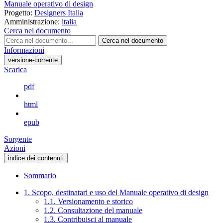
Manuale operativo di design
Progetto:
Designers Italia
Amministrazione:
italia
Cerca nel documento
Cerca nel documento
Informazioni
versione-corrente
Scarica
pdf
html
epub
Sorgente
Azioni
indice dei contenuti
Sommario
1. Scopo, destinatari e uso del Manuale operativo di design
1.1. Versionamento e storico
1.2. Consultazione del manuale
1.3. Contribuisci al manuale