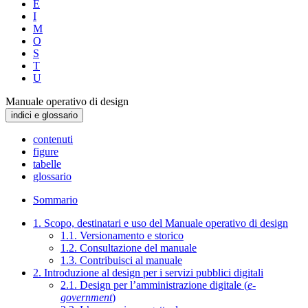
E
I
M
O
S
T
U
Manuale operativo di design
indici e glossario
contenuti
figure
tabelle
glossario
Sommario
1. Scopo, destinatari e uso del Manuale operativo di design
1.1. Versionamento e storico
1.2. Consultazione del manuale
1.3. Contribuisci al manuale
2. Introduzione al design per i servizi pubblici digitali
2.1. Design per l’amministrazione digitale (
e-
government
)