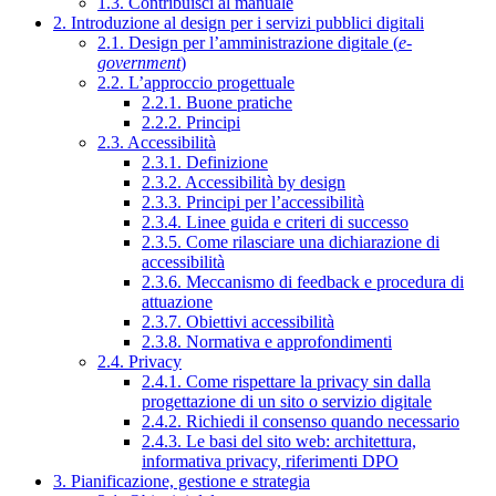
1.3. Contribuisci al manuale
2. Introduzione al design per i servizi pubblici digitali
2.1. Design per l’amministrazione digitale (
e-
government
)
2.2. L’approccio progettuale
2.2.1. Buone pratiche
2.2.2. Principi
2.3. Accessibilità
2.3.1. Definizione
2.3.2. Accessibilità by design
2.3.3. Principi per l’accessibilità
2.3.4. Linee guida e criteri di successo
2.3.5. Come rilasciare una dichiarazione di
accessibilità
2.3.6. Meccanismo di feedback e procedura di
attuazione
2.3.7. Obiettivi accessibilità
2.3.8. Normativa e approfondimenti
2.4. Privacy
2.4.1. Come rispettare la privacy sin dalla
progettazione di un sito o servizio digitale
2.4.2. Richiedi il consenso quando necessario
2.4.3. Le basi del sito web: architettura,
informativa privacy, riferimenti DPO
3. Pianificazione, gestione e strategia