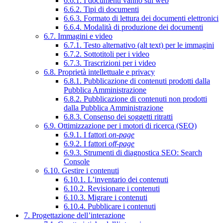
6.6.1. I documenti vanno sul web
6.6.2. Tipi di documenti
6.6.3. Formato di lettura dei documenti elettronici
6.6.4. Modalità di produzione dei documenti
6.7. Immagini e video
6.7.1. Testo alternativo (alt text) per le immagini
6.7.2. Sottotitoli per i video
6.7.3. Trascrizioni per i video
6.8. Proprietà intellettuale e privacy
6.8.1. Pubblicazione di contenuti prodotti dalla
Pubblica Amministrazione
6.8.2. Pubblicazione di contenuti non prodotti
dalla Pubblica Amministrazione
6.8.3. Consenso dei soggetti ritratti
6.9. Ottimizzazione per i motori di ricerca (SEO)
6.9.1. I fattori
on-page
6.9.2. I fattori
off-page
6.9.3. Strumenti di diagnostica SEO: Search
Console
6.10. Gestire i contenuti
6.10.1. L’inventario dei contenuti
6.10.2. Revisionare i contenuti
6.10.3. Migrare i contenuti
6.10.4. Pubblicare i contenuti
7. Progettazione dell’interazione