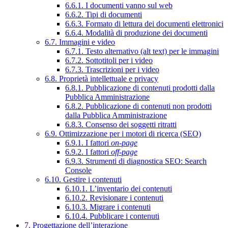
6.6.1. I documenti vanno sul web
6.6.2. Tipi di documenti
6.6.3. Formato di lettura dei documenti elettronici
6.6.4. Modalità di produzione dei documenti
6.7. Immagini e video
6.7.1. Testo alternativo (alt text) per le immagini
6.7.2. Sottotitoli per i video
6.7.3. Trascrizioni per i video
6.8. Proprietà intellettuale e privacy
6.8.1. Pubblicazione di contenuti prodotti dalla
Pubblica Amministrazione
6.8.2. Pubblicazione di contenuti non prodotti
dalla Pubblica Amministrazione
6.8.3. Consenso dei soggetti ritratti
6.9. Ottimizzazione per i motori di ricerca (SEO)
6.9.1. I fattori
on-page
6.9.2. I fattori
off-page
6.9.3. Strumenti di diagnostica SEO: Search
Console
6.10. Gestire i contenuti
6.10.1. L’inventario dei contenuti
6.10.2. Revisionare i contenuti
6.10.3. Migrare i contenuti
6.10.4. Pubblicare i contenuti
7. Progettazione dell’interazione