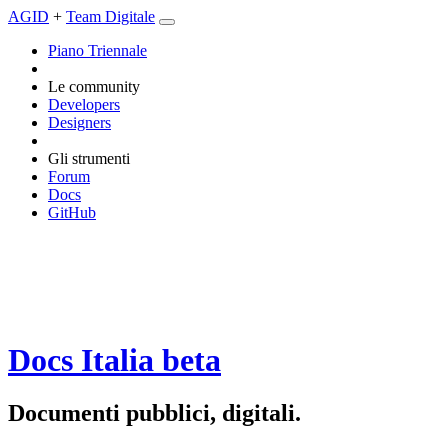
AGID
+
Team Digitale
Piano Triennale
Le community
Developers
Designers
Gli strumenti
Forum
Docs
GitHub
Docs Italia
beta
Documenti pubblici, digitali.