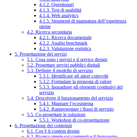
4.1.2. Questionari
4.1.3. Test di usabilità
4.1.4. Web analytics
4.1.5. Strumenti di mappatura dell’esperienza
utente
4.2. Ricerca secondaria
4.2.1. Ricerca documentale
4.2.2. Analisi benchmark
4.2.3. Valutazione euristica
5. Progettazione dei servizi
5.1. Cosa sono i servizi e il service design
5.2. Progettare servizi pubblici digitali
5.3. Definire il modello di servizio
5.3.1. Identificare gli attori coinvolti
5.3.2. Formulare la proposta di valore
5.3.3. Inquadrare gli elementi costitutivi del
servizio
5.4. Descrivere il funzionamento del servizio
5.4.1. Mappare l’ecosistema
5.4.2. Rappresentare i flussi di servizio
5.5. Co-progettare le soluzioni
5.5.1. Workshop di co-progettazione
6. Progettazione dei contenuti
6.1. Cos’è il content design
6.2. Ricerca utente sui contenuti e il linguaggio