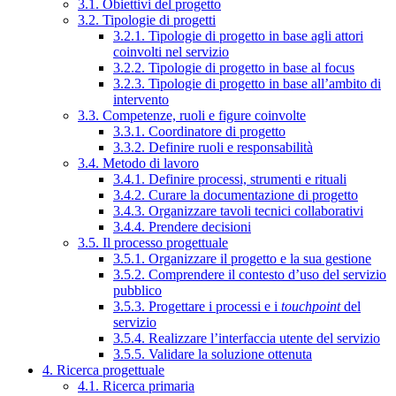
3.1. Obiettivi del progetto
3.2. Tipologie di progetti
3.2.1. Tipologie di progetto in base agli attori
coinvolti nel servizio
3.2.2. Tipologie di progetto in base al focus
3.2.3. Tipologie di progetto in base all’ambito di
intervento
3.3. Competenze, ruoli e figure coinvolte
3.3.1. Coordinatore di progetto
3.3.2. Definire ruoli e responsabilità
3.4. Metodo di lavoro
3.4.1. Definire processi, strumenti e rituali
3.4.2. Curare la documentazione di progetto
3.4.3. Organizzare tavoli tecnici collaborativi
3.4.4. Prendere decisioni
3.5. Il processo progettuale
3.5.1. Organizzare il progetto e la sua gestione
3.5.2. Comprendere il contesto d’uso del servizio
pubblico
3.5.3. Progettare i processi e i
touchpoint
del
servizio
3.5.4. Realizzare l’interfaccia utente del servizio
3.5.5. Validare la soluzione ottenuta
4. Ricerca progettuale
4.1. Ricerca primaria