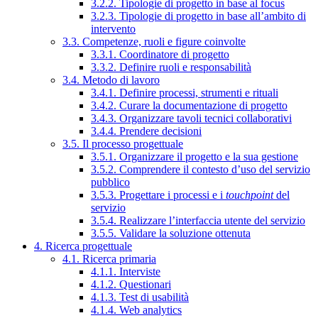
3.2.2. Tipologie di progetto in base al focus
3.2.3. Tipologie di progetto in base all’ambito di
intervento
3.3. Competenze, ruoli e figure coinvolte
3.3.1. Coordinatore di progetto
3.3.2. Definire ruoli e responsabilità
3.4. Metodo di lavoro
3.4.1. Definire processi, strumenti e rituali
3.4.2. Curare la documentazione di progetto
3.4.3. Organizzare tavoli tecnici collaborativi
3.4.4. Prendere decisioni
3.5. Il processo progettuale
3.5.1. Organizzare il progetto e la sua gestione
3.5.2. Comprendere il contesto d’uso del servizio
pubblico
3.5.3. Progettare i processi e i
touchpoint
del
servizio
3.5.4. Realizzare l’interfaccia utente del servizio
3.5.5. Validare la soluzione ottenuta
4. Ricerca progettuale
4.1. Ricerca primaria
4.1.1. Interviste
4.1.2. Questionari
4.1.3. Test di usabilità
4.1.4. Web analytics