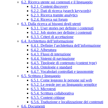
6.2. Ricerca utente sui contenuti e il linguaggio
6.2.1. Content discovery
6.2.2. Dati di ricerca (search keywords)
6.2.3. Ricerca tramite analytics
6.2.4. Ricerca sui forum
6.3. Dalla ricerca ai bisogni degli utenti
6.3.1. User stories per definire i contenuti
6.3.2. Job stories per definire i contenuti
6.3.3. Criteri di accettazione
6.4. Architettura dell’informazione
6.4.1. Definire l’architettura dell’informazione
6.4.2. Alberatura
6.4.3. Flussi di interazione
6.4.4. Sistemi di navigazione
6.4.5. Tipologie di contenuto (content type)
6.4.6. Ontologie e standard
6.4.7. Vocabolari controllati e tassonomie
6.5. Scrittura e linguaggio
6.5.1. Come leggono le persone sul web
6.5.2. Le regole per un linguaggio semplice
6.5.3. Microtesti
6.5.4. Scrittura collaborativa
6.5.5. Content critique
6.5.6. Traduzione e localizzazione dei contenuti
6.6. Documenti