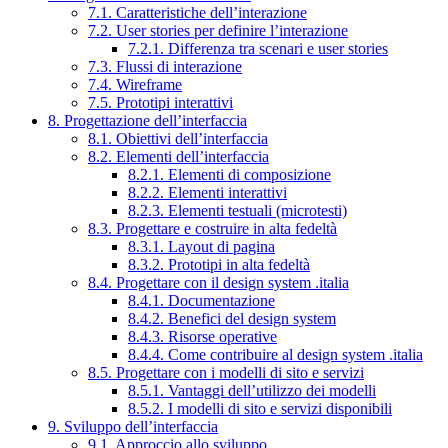
7.1. Caratteristiche dell’interazione
7.2. User stories per definire l’interazione
7.2.1. Differenza tra scenari e user stories
7.3. Flussi di interazione
7.4. Wireframe
7.5. Prototipi interattivi
8. Progettazione dell’interfaccia
8.1. Obiettivi dell’interfaccia
8.2. Elementi dell’interfaccia
8.2.1. Elementi di composizione
8.2.2. Elementi interattivi
8.2.3. Elementi testuali (microtesti)
8.3. Progettare e costruire in alta fedeltà
8.3.1. Layout di pagina
8.3.2. Prototipi in alta fedeltà
8.4. Progettare con il design system .italia
8.4.1. Documentazione
8.4.2. Benefici del design system
8.4.3. Risorse operative
8.4.4. Come contribuire al design system .italia
8.5. Progettare con i modelli di sito e servizi
8.5.1. Vantaggi dell’utilizzo dei modelli
8.5.2. I modelli di sito e servizi disponibili
9. Sviluppo dell’interfaccia
9.1. Approccio allo sviluppo