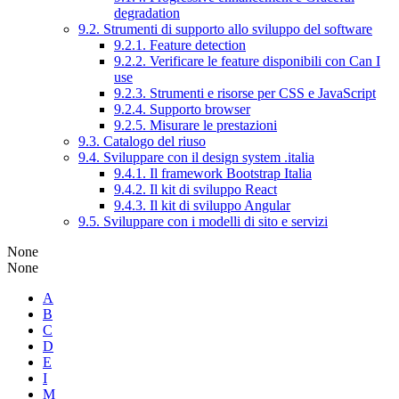
degradation
9.2. Strumenti di supporto allo sviluppo del software
9.2.1. Feature detection
9.2.2. Verificare le feature disponibili con Can I
use
9.2.3. Strumenti e risorse per CSS e JavaScript
9.2.4. Supporto browser
9.2.5. Misurare le prestazioni
9.3. Catalogo del riuso
9.4. Sviluppare con il design system .italia
9.4.1. Il framework Bootstrap Italia
9.4.2. Il kit di sviluppo React
9.4.3. Il kit di sviluppo Angular
9.5. Sviluppare con i modelli di sito e servizi
None
None
A
B
C
D
E
I
M