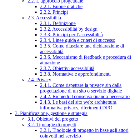
2.2. L’approccio progettuale
2.2.1. Buone pratiche
2.2.2. Principi
2.3. Accessibilità
2.3.1. Definizione
2.3.2. Accessibilità by design
2.3.3. Principi per l’accessibilità
2.3.4. Linee guida e criteri di successo
2.3.5. Come rilasciare una dichiarazione di
accessibilità
2.3.6. Meccanismo di feedback e procedura di
attuazione
2.3.7. Obiettivi accessibilità
2.3.8. Normativa e approfondimenti
2.4. Privacy
2.4.1. Come rispettare la privacy sin dalla
progettazione di un sito o servizio digitale
2.4.2. Richiedi il consenso quando necessario
2.4.3. Le basi del sito web: architettura,
informativa privacy, riferimenti DPO
3. Pianificazione, gestione e strategia
3.1. Obiettivi del progetto
3.2. Tipologie di progetti
3.2.1. Tipologie di progetto in base agli attori
coinvolti nel servizio