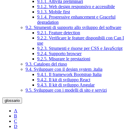
9.1.1. Attività preliminari
9.1.2. Web design responsivo e accessibile
9.1.3. Mobile first
9.1.4. Progressive enhancement e Graceful
degradation
9.2. Strumenti di supporto allo sviluppo del software
9.2.1. Feature detection
9.2.2. Verificare le feature disponibili con Can I
use
9.2.3. Strumenti e risorse per CSS e JavaScript
9.2.4. Supporto browser
9.2.5. Misurare le prestazioni
9.3. Catalogo del riuso
9.4. Sviluppare con il design system .italia
9.4.1. Il framework Bootstrap Italia
9.4.2. Il kit di sviluppo React
9.4.3. Il kit di sviluppo Angular
9.5. Sviluppare con i modelli di sito e servizi
glossario
A
B
C
D