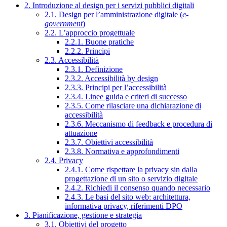
2. Introduzione al design per i servizi pubblici digitali
2.1. Design per l’amministrazione digitale (
e-
government
)
2.2. L’approccio progettuale
2.2.1. Buone pratiche
2.2.2. Principi
2.3. Accessibilità
2.3.1. Definizione
2.3.2. Accessibilità by design
2.3.3. Principi per l’accessibilità
2.3.4. Linee guida e criteri di successo
2.3.5. Come rilasciare una dichiarazione di
accessibilità
2.3.6. Meccanismo di feedback e procedura di
attuazione
2.3.7. Obiettivi accessibilità
2.3.8. Normativa e approfondimenti
2.4. Privacy
2.4.1. Come rispettare la privacy sin dalla
progettazione di un sito o servizio digitale
2.4.2. Richiedi il consenso quando necessario
2.4.3. Le basi del sito web: architettura,
informativa privacy, riferimenti DPO
3. Pianificazione, gestione e strategia
3.1. Obiettivi del progetto