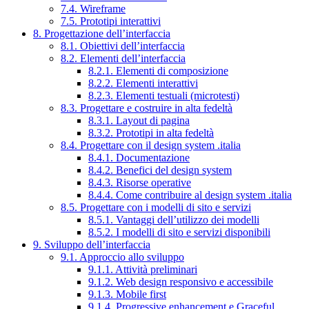
7.4. Wireframe
7.5. Prototipi interattivi
8. Progettazione dell’interfaccia
8.1. Obiettivi dell’interfaccia
8.2. Elementi dell’interfaccia
8.2.1. Elementi di composizione
8.2.2. Elementi interattivi
8.2.3. Elementi testuali (microtesti)
8.3. Progettare e costruire in alta fedeltà
8.3.1. Layout di pagina
8.3.2. Prototipi in alta fedeltà
8.4. Progettare con il design system .italia
8.4.1. Documentazione
8.4.2. Benefici del design system
8.4.3. Risorse operative
8.4.4. Come contribuire al design system .italia
8.5. Progettare con i modelli di sito e servizi
8.5.1. Vantaggi dell’utilizzo dei modelli
8.5.2. I modelli di sito e servizi disponibili
9. Sviluppo dell’interfaccia
9.1. Approccio allo sviluppo
9.1.1. Attività preliminari
9.1.2. Web design responsivo e accessibile
9.1.3. Mobile first
9.1.4. Progressive enhancement e Graceful