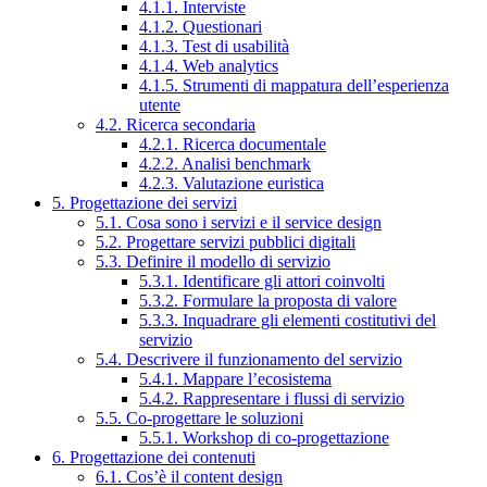
4.1.1. Interviste
4.1.2. Questionari
4.1.3. Test di usabilità
4.1.4. Web analytics
4.1.5. Strumenti di mappatura dell’esperienza
utente
4.2. Ricerca secondaria
4.2.1. Ricerca documentale
4.2.2. Analisi benchmark
4.2.3. Valutazione euristica
5. Progettazione dei servizi
5.1. Cosa sono i servizi e il service design
5.2. Progettare servizi pubblici digitali
5.3. Definire il modello di servizio
5.3.1. Identificare gli attori coinvolti
5.3.2. Formulare la proposta di valore
5.3.3. Inquadrare gli elementi costitutivi del
servizio
5.4. Descrivere il funzionamento del servizio
5.4.1. Mappare l’ecosistema
5.4.2. Rappresentare i flussi di servizio
5.5. Co-progettare le soluzioni
5.5.1. Workshop di co-progettazione
6. Progettazione dei contenuti
6.1. Cos’è il content design