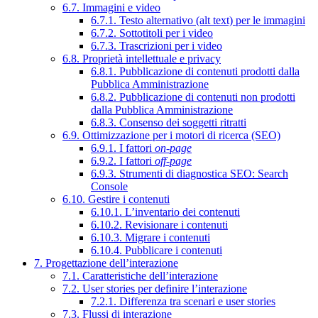
6.7. Immagini e video
6.7.1. Testo alternativo (alt text) per le immagini
6.7.2. Sottotitoli per i video
6.7.3. Trascrizioni per i video
6.8. Proprietà intellettuale e privacy
6.8.1. Pubblicazione di contenuti prodotti dalla
Pubblica Amministrazione
6.8.2. Pubblicazione di contenuti non prodotti
dalla Pubblica Amministrazione
6.8.3. Consenso dei soggetti ritratti
6.9. Ottimizzazione per i motori di ricerca (SEO)
6.9.1. I fattori
on-page
6.9.2. I fattori
off-page
6.9.3. Strumenti di diagnostica SEO: Search
Console
6.10. Gestire i contenuti
6.10.1. L’inventario dei contenuti
6.10.2. Revisionare i contenuti
6.10.3. Migrare i contenuti
6.10.4. Pubblicare i contenuti
7. Progettazione dell’interazione
7.1. Caratteristiche dell’interazione
7.2. User stories per definire l’interazione
7.2.1. Differenza tra scenari e user stories
7.3. Flussi di interazione