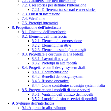
7.1. Caratteristiche dell’interazione
7.2. User stories per definire l’interazione
7.2.1. Differenza tra scenari e user stories
7.3. Flussi di interazione
7.4. Wireframe
7.5. Prototipi interattivi
8. Progettazione dell’interfaccia
8.1. Obiettivi dell’interfaccia
8.2. Elementi dell’interfaccia
8.2.1. Elementi di composizione
8.2.2. Elementi interattivi
8.2.3. Elementi testuali (microtesti)
8.3. Progettare e costruire in alta fedeltà
8.3.1. Layout di pagina
8.3.2. Prototipi in alta fedeltà
8.4. Progettare con il design system .italia
8.4.1. Documentazione
8.4.2. Benefici del design system
8.4.3. Risorse operative
8.4.4. Come contribuire al design system .italia
8.5. Progettare con i modelli di sito e servizi
8.5.1. Vantaggi dell’utilizzo dei modelli
8.5.2. I modelli di sito e servizi disponibili
9. Sviluppo dell’interfaccia
9.1. Approccio allo sviluppo