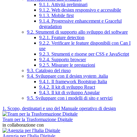
9.1.1. Attività preliminari
9.1.2. Web design responsivo e accessibile
9.1.3. Mobile first
9.1.4. Progressive enhancement e Graceful
degradation
9.2. Strumenti di supporto allo sviluppo del software
9.2.1. Feature detection
9.2.2. Verificare le feature disponibili con Can I
use
9.2.3. Strumenti e risorse per CSS e JavaScript
9.2.4. Supporto browser
9.2.5. Misurare le prestazioni
9.3. Catalogo del riuso
9.4. Sviluppare con il design system .italia
9.4.1. Il framework Bootstrap Italia
9.4.2. Il kit di sviluppo React
9.4.3. Il kit di sviluppo Angular
9.5. Sviluppare con i modelli di sito e servizi
1. Scopo, destinatari e uso del Manuale operativo di design
Team per la Trasformazione Digitale
in collaborazione con
Agenzia per l'Italia Digitale