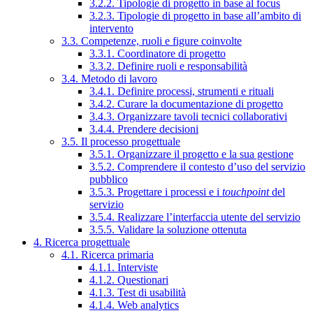
3.2.2. Tipologie di progetto in base al focus
3.2.3. Tipologie di progetto in base all’ambito di
intervento
3.3. Competenze, ruoli e figure coinvolte
3.3.1. Coordinatore di progetto
3.3.2. Definire ruoli e responsabilità
3.4. Metodo di lavoro
3.4.1. Definire processi, strumenti e rituali
3.4.2. Curare la documentazione di progetto
3.4.3. Organizzare tavoli tecnici collaborativi
3.4.4. Prendere decisioni
3.5. Il processo progettuale
3.5.1. Organizzare il progetto e la sua gestione
3.5.2. Comprendere il contesto d’uso del servizio
pubblico
3.5.3. Progettare i processi e i
touchpoint
del
servizio
3.5.4. Realizzare l’interfaccia utente del servizio
3.5.5. Validare la soluzione ottenuta
4. Ricerca progettuale
4.1. Ricerca primaria
4.1.1. Interviste
4.1.2. Questionari
4.1.3. Test di usabilità
4.1.4. Web analytics