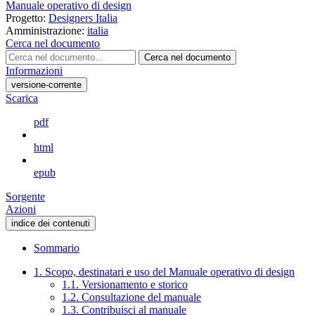
Manuale operativo di design
Progetto:
Designers Italia
Amministrazione:
italia
Cerca nel documento
Cerca nel documento
Informazioni
versione-corrente
Scarica
pdf
html
epub
Sorgente
Azioni
indice dei contenuti
Sommario
1. Scopo, destinatari e uso del Manuale operativo di design
1.1. Versionamento e storico
1.2. Consultazione del manuale
1.3. Contribuisci al manuale