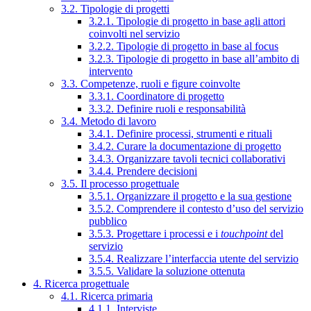
3.2. Tipologie di progetti
3.2.1. Tipologie di progetto in base agli attori
coinvolti nel servizio
3.2.2. Tipologie di progetto in base al focus
3.2.3. Tipologie di progetto in base all’ambito di
intervento
3.3. Competenze, ruoli e figure coinvolte
3.3.1. Coordinatore di progetto
3.3.2. Definire ruoli e responsabilità
3.4. Metodo di lavoro
3.4.1. Definire processi, strumenti e rituali
3.4.2. Curare la documentazione di progetto
3.4.3. Organizzare tavoli tecnici collaborativi
3.4.4. Prendere decisioni
3.5. Il processo progettuale
3.5.1. Organizzare il progetto e la sua gestione
3.5.2. Comprendere il contesto d’uso del servizio
pubblico
3.5.3. Progettare i processi e i
touchpoint
del
servizio
3.5.4. Realizzare l’interfaccia utente del servizio
3.5.5. Validare la soluzione ottenuta
4. Ricerca progettuale
4.1. Ricerca primaria
4.1.1. Interviste