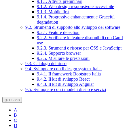
9.1.1. Attività preliminari
9.1.2. Web design responsivo e accessibile
9.1.3. Mobile first
9.1.4. Progressive enhancement e Graceful
degradation
9.2. Strumenti di supporto allo sviluppo del software
9.2.1. Feature detection
9.2.2. Verificare le feature disponibili con Can I
use
9.2.3. Strumenti e risorse per CSS e JavaScript
9.2.4. Supporto browser
9.2.5. Misurare le prestazioni
9.3. Catalogo del riuso
9.4. Sviluppare con il design system .italia
9.4.1. Il framework Bootstrap Italia
9.4.2. Il kit di sviluppo React
9.4.3. Il kit di sviluppo Angular
9.5. Sviluppare con i modelli di sito e servizi
glossario
A
B
C
D