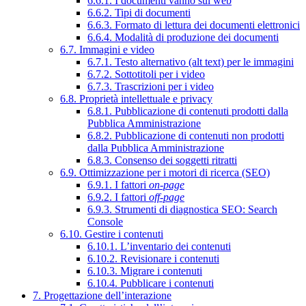
6.6.1. I documenti vanno sul web
6.6.2. Tipi di documenti
6.6.3. Formato di lettura dei documenti elettronici
6.6.4. Modalità di produzione dei documenti
6.7. Immagini e video
6.7.1. Testo alternativo (alt text) per le immagini
6.7.2. Sottotitoli per i video
6.7.3. Trascrizioni per i video
6.8. Proprietà intellettuale e privacy
6.8.1. Pubblicazione di contenuti prodotti dalla
Pubblica Amministrazione
6.8.2. Pubblicazione di contenuti non prodotti
dalla Pubblica Amministrazione
6.8.3. Consenso dei soggetti ritratti
6.9. Ottimizzazione per i motori di ricerca (SEO)
6.9.1. I fattori
on-page
6.9.2. I fattori
off-page
6.9.3. Strumenti di diagnostica SEO: Search
Console
6.10. Gestire i contenuti
6.10.1. L’inventario dei contenuti
6.10.2. Revisionare i contenuti
6.10.3. Migrare i contenuti
6.10.4. Pubblicare i contenuti
7. Progettazione dell’interazione