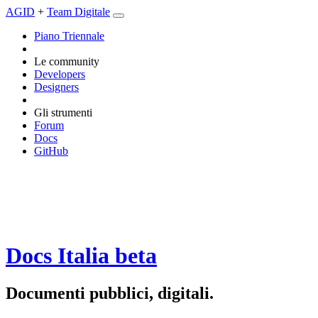
AGID
+
Team Digitale
Piano Triennale
Le community
Developers
Designers
Gli strumenti
Forum
Docs
GitHub
Docs Italia
beta
Documenti pubblici, digitali.