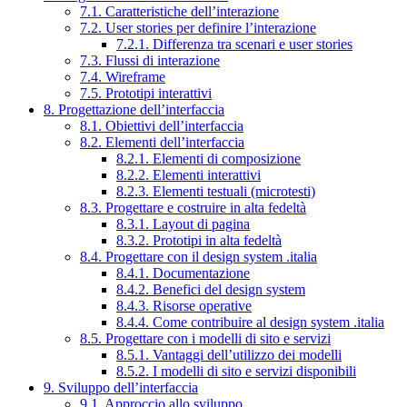
7.1. Caratteristiche dell’interazione
7.2. User stories per definire l’interazione
7.2.1. Differenza tra scenari e user stories
7.3. Flussi di interazione
7.4. Wireframe
7.5. Prototipi interattivi
8. Progettazione dell’interfaccia
8.1. Obiettivi dell’interfaccia
8.2. Elementi dell’interfaccia
8.2.1. Elementi di composizione
8.2.2. Elementi interattivi
8.2.3. Elementi testuali (microtesti)
8.3. Progettare e costruire in alta fedeltà
8.3.1. Layout di pagina
8.3.2. Prototipi in alta fedeltà
8.4. Progettare con il design system .italia
8.4.1. Documentazione
8.4.2. Benefici del design system
8.4.3. Risorse operative
8.4.4. Come contribuire al design system .italia
8.5. Progettare con i modelli di sito e servizi
8.5.1. Vantaggi dell’utilizzo dei modelli
8.5.2. I modelli di sito e servizi disponibili
9. Sviluppo dell’interfaccia
9.1. Approccio allo sviluppo