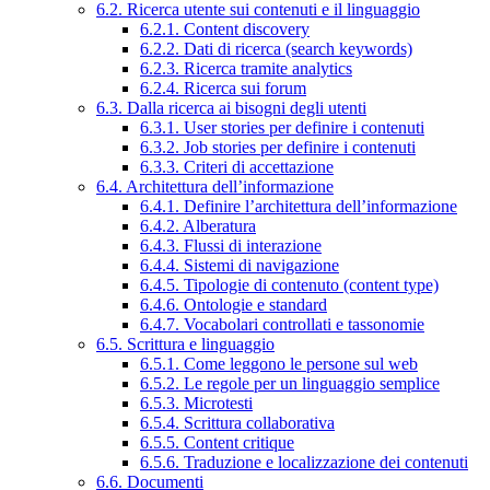
6.2. Ricerca utente sui contenuti e il linguaggio
6.2.1. Content discovery
6.2.2. Dati di ricerca (search keywords)
6.2.3. Ricerca tramite analytics
6.2.4. Ricerca sui forum
6.3. Dalla ricerca ai bisogni degli utenti
6.3.1. User stories per definire i contenuti
6.3.2. Job stories per definire i contenuti
6.3.3. Criteri di accettazione
6.4. Architettura dell’informazione
6.4.1. Definire l’architettura dell’informazione
6.4.2. Alberatura
6.4.3. Flussi di interazione
6.4.4. Sistemi di navigazione
6.4.5. Tipologie di contenuto (content type)
6.4.6. Ontologie e standard
6.4.7. Vocabolari controllati e tassonomie
6.5. Scrittura e linguaggio
6.5.1. Come leggono le persone sul web
6.5.2. Le regole per un linguaggio semplice
6.5.3. Microtesti
6.5.4. Scrittura collaborativa
6.5.5. Content critique
6.5.6. Traduzione e localizzazione dei contenuti
6.6. Documenti