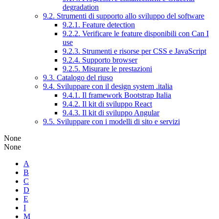
degradation
9.2. Strumenti di supporto allo sviluppo del software
9.2.1. Feature detection
9.2.2. Verificare le feature disponibili con Can I
use
9.2.3. Strumenti e risorse per CSS e JavaScript
9.2.4. Supporto browser
9.2.5. Misurare le prestazioni
9.3. Catalogo del riuso
9.4. Sviluppare con il design system .italia
9.4.1. Il framework Bootstrap Italia
9.4.2. Il kit di sviluppo React
9.4.3. Il kit di sviluppo Angular
9.5. Sviluppare con i modelli di sito e servizi
None
None
A
B
C
D
E
I
M