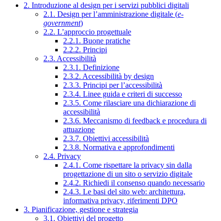
2. Introduzione al design per i servizi pubblici digitali
2.1. Design per l’amministrazione digitale (
e-
government
)
2.2. L’approccio progettuale
2.2.1. Buone pratiche
2.2.2. Principi
2.3. Accessibilità
2.3.1. Definizione
2.3.2. Accessibilità by design
2.3.3. Principi per l’accessibilità
2.3.4. Linee guida e criteri di successo
2.3.5. Come rilasciare una dichiarazione di
accessibilità
2.3.6. Meccanismo di feedback e procedura di
attuazione
2.3.7. Obiettivi accessibilità
2.3.8. Normativa e approfondimenti
2.4. Privacy
2.4.1. Come rispettare la privacy sin dalla
progettazione di un sito o servizio digitale
2.4.2. Richiedi il consenso quando necessario
2.4.3. Le basi del sito web: architettura,
informativa privacy, riferimenti DPO
3. Pianificazione, gestione e strategia
3.1. Obiettivi del progetto