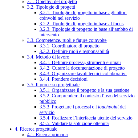
3.1. Obiettivi del progetto
3.2. Tipologie di progetti
3.2.1. Tipologie di progetto in base agli attori
coinvolti nel servizio
3.2.2. Tipologie di progetto in base al focus
3.2.3. Tipologie di progetto in base all’ambito di
intervento
3.3. Competenze, ruoli e figure coinvolte
3.3.1. Coordinatore di progetto
3.3.2. Definire ruoli e responsabilità
3.4. Metodo di lavoro
3.4.1. Definire processi, strumenti e rituali
3.4.2. Curare la documentazione di progetto
3.4.3. Organizzare tavoli tecnici collaborativi
3.4.4. Prendere decisioni
3.5. Il processo progettuale
3.5.1. Organizzare il progetto e la sua gestione
3.5.2. Comprendere il contesto d’uso del servizio
pubblico
3.5.3. Progettare i processi e i
touchpoint
del
servizio
3.5.4. Realizzare l’interfaccia utente del servizio
3.5.5. Validare la soluzione ottenuta
4. Ricerca progettuale
4.1. Ricerca primaria