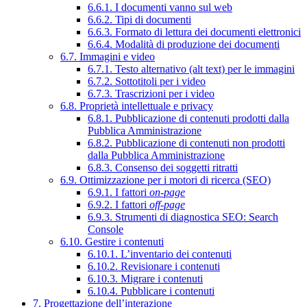
6.6.1. I documenti vanno sul web
6.6.2. Tipi di documenti
6.6.3. Formato di lettura dei documenti elettronici
6.6.4. Modalità di produzione dei documenti
6.7. Immagini e video
6.7.1. Testo alternativo (alt text) per le immagini
6.7.2. Sottotitoli per i video
6.7.3. Trascrizioni per i video
6.8. Proprietà intellettuale e privacy
6.8.1. Pubblicazione di contenuti prodotti dalla
Pubblica Amministrazione
6.8.2. Pubblicazione di contenuti non prodotti
dalla Pubblica Amministrazione
6.8.3. Consenso dei soggetti ritratti
6.9. Ottimizzazione per i motori di ricerca (SEO)
6.9.1. I fattori
on-page
6.9.2. I fattori
off-page
6.9.3. Strumenti di diagnostica SEO: Search
Console
6.10. Gestire i contenuti
6.10.1. L’inventario dei contenuti
6.10.2. Revisionare i contenuti
6.10.3. Migrare i contenuti
6.10.4. Pubblicare i contenuti
7. Progettazione dell’interazione