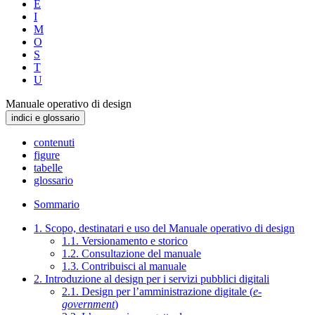
E
I
M
O
S
T
U
Manuale operativo di design
indici e glossario
contenuti
figure
tabelle
glossario
Sommario
1. Scopo, destinatari e uso del Manuale operativo di design
1.1. Versionamento e storico
1.2. Consultazione del manuale
1.3. Contribuisci al manuale
2. Introduzione al design per i servizi pubblici digitali
2.1. Design per l’amministrazione digitale (
e-
government
)