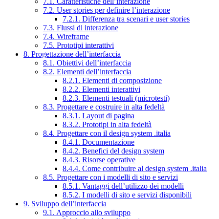
7.1. Caratteristiche dell’interazione
7.2. User stories per definire l’interazione
7.2.1. Differenza tra scenari e user stories
7.3. Flussi di interazione
7.4. Wireframe
7.5. Prototipi interattivi
8. Progettazione dell’interfaccia
8.1. Obiettivi dell’interfaccia
8.2. Elementi dell’interfaccia
8.2.1. Elementi di composizione
8.2.2. Elementi interattivi
8.2.3. Elementi testuali (microtesti)
8.3. Progettare e costruire in alta fedeltà
8.3.1. Layout di pagina
8.3.2. Prototipi in alta fedeltà
8.4. Progettare con il design system .italia
8.4.1. Documentazione
8.4.2. Benefici del design system
8.4.3. Risorse operative
8.4.4. Come contribuire al design system .italia
8.5. Progettare con i modelli di sito e servizi
8.5.1. Vantaggi dell’utilizzo dei modelli
8.5.2. I modelli di sito e servizi disponibili
9. Sviluppo dell’interfaccia
9.1. Approccio allo sviluppo