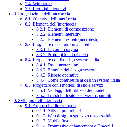
7.4. Wireframe
7.5. Prototipi interattivi
8. Progettazione dell’interfaccia
8.1. Obiettivi dell’interfaccia
8.2. Elementi dell’interfaccia
8.2.1. Elementi di composizione
8.2.2. Elementi interattivi
8.2.3. Elementi testuali (microtesti)
8.3. Progettare e costruire in alta fedeltà
8.3.1. Layout di pagina
8.3.2. Prototipi in alta fedeltà
8.4. Progettare con il design system .italia
8.4.1. Documentazione
8.4.2. Benefici del design system
8.4.3. Risorse operative
8.4.4. Come contribuire al design system .italia
8.5. Progettare con i modelli di sito e servizi
8.5.1. Vantaggi dell’utilizzo dei modelli
8.5.2. I modelli di sito e servizi disponibili
9. Sviluppo dell’interfaccia
9.1. Approccio allo sviluppo
9.1.1. Attività preliminari
9.1.2. Web design responsivo e accessibile
9.1.3. Mobile first
9.1.4. Progressive enhancement e Graceful