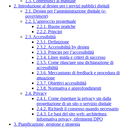
1.3. Contribuisci al manuale
2. Introduzione al design per i servizi pubblici digitali
2.1. Design per l’amministrazione digitale (
e-
government
)
2.2. L’approccio progettuale
2.2.1. Buone pratiche
2.2.2. Principi
2.3. Accessibilità
2.3.1. Definizione
2.3.2. Accessibilità by design
2.3.3. Principi per l’accessibilità
2.3.4. Linee guida e criteri di successo
2.3.5. Come rilasciare una dichiarazione di
accessibilità
2.3.6. Meccanismo di feedback e procedura di
attuazione
2.3.7. Obiettivi accessibilità
2.3.8. Normativa e approfondimenti
2.4. Privacy
2.4.1. Come rispettare la privacy sin dalla
progettazione di un sito o servizio digitale
2.4.2. Richiedi il consenso quando necessario
2.4.3. Le basi del sito web: architettura,
informativa privacy, riferimenti DPO
3. Pianificazione, gestione e strategia