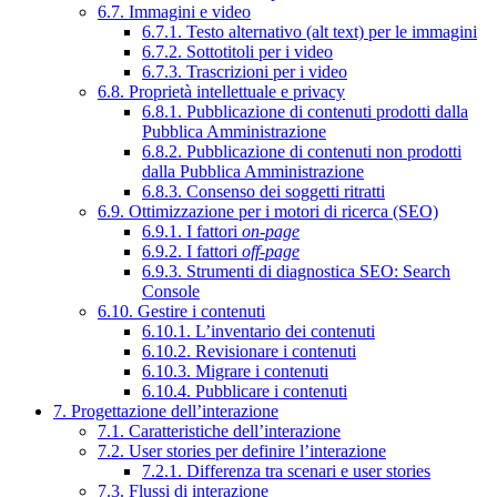
6.7. Immagini e video
6.7.1. Testo alternativo (alt text) per le immagini
6.7.2. Sottotitoli per i video
6.7.3. Trascrizioni per i video
6.8. Proprietà intellettuale e privacy
6.8.1. Pubblicazione di contenuti prodotti dalla
Pubblica Amministrazione
6.8.2. Pubblicazione di contenuti non prodotti
dalla Pubblica Amministrazione
6.8.3. Consenso dei soggetti ritratti
6.9. Ottimizzazione per i motori di ricerca (SEO)
6.9.1. I fattori
on-page
6.9.2. I fattori
off-page
6.9.3. Strumenti di diagnostica SEO: Search
Console
6.10. Gestire i contenuti
6.10.1. L’inventario dei contenuti
6.10.2. Revisionare i contenuti
6.10.3. Migrare i contenuti
6.10.4. Pubblicare i contenuti
7. Progettazione dell’interazione
7.1. Caratteristiche dell’interazione
7.2. User stories per definire l’interazione
7.2.1. Differenza tra scenari e user stories
7.3. Flussi di interazione