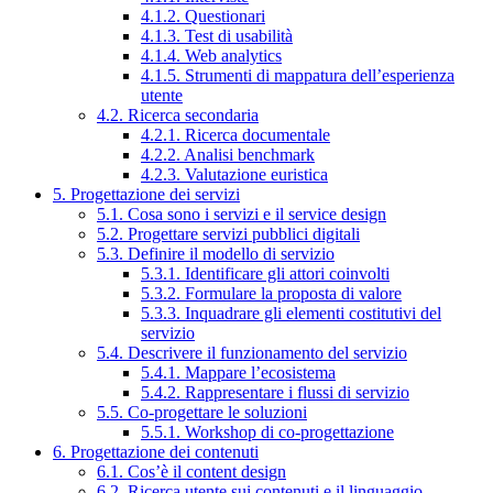
4.1.2. Questionari
4.1.3. Test di usabilità
4.1.4. Web analytics
4.1.5. Strumenti di mappatura dell’esperienza
utente
4.2. Ricerca secondaria
4.2.1. Ricerca documentale
4.2.2. Analisi benchmark
4.2.3. Valutazione euristica
5. Progettazione dei servizi
5.1. Cosa sono i servizi e il service design
5.2. Progettare servizi pubblici digitali
5.3. Definire il modello di servizio
5.3.1. Identificare gli attori coinvolti
5.3.2. Formulare la proposta di valore
5.3.3. Inquadrare gli elementi costitutivi del
servizio
5.4. Descrivere il funzionamento del servizio
5.4.1. Mappare l’ecosistema
5.4.2. Rappresentare i flussi di servizio
5.5. Co-progettare le soluzioni
5.5.1. Workshop di co-progettazione
6. Progettazione dei contenuti
6.1. Cos’è il content design
6.2. Ricerca utente sui contenuti e il linguaggio