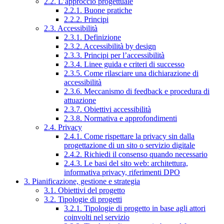
2.2. L’approccio progettuale
2.2.1. Buone pratiche
2.2.2. Principi
2.3. Accessibilità
2.3.1. Definizione
2.3.2. Accessibilità by design
2.3.3. Principi per l’accessibilità
2.3.4. Linee guida e criteri di successo
2.3.5. Come rilasciare una dichiarazione di
accessibilità
2.3.6. Meccanismo di feedback e procedura di
attuazione
2.3.7. Obiettivi accessibilità
2.3.8. Normativa e approfondimenti
2.4. Privacy
2.4.1. Come rispettare la privacy sin dalla
progettazione di un sito o servizio digitale
2.4.2. Richiedi il consenso quando necessario
2.4.3. Le basi del sito web: architettura,
informativa privacy, riferimenti DPO
3. Pianificazione, gestione e strategia
3.1. Obiettivi del progetto
3.2. Tipologie di progetti
3.2.1. Tipologie di progetto in base agli attori
coinvolti nel servizio