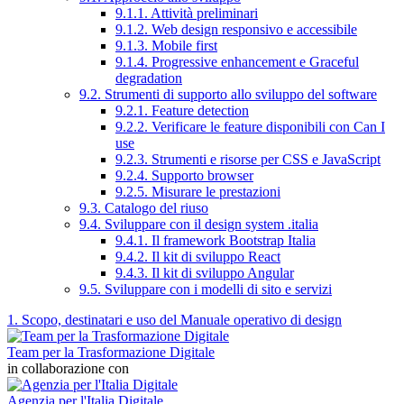
9.1.1. Attività preliminari
9.1.2. Web design responsivo e accessibile
9.1.3. Mobile first
9.1.4. Progressive enhancement e Graceful
degradation
9.2. Strumenti di supporto allo sviluppo del software
9.2.1. Feature detection
9.2.2. Verificare le feature disponibili con Can I
use
9.2.3. Strumenti e risorse per CSS e JavaScript
9.2.4. Supporto browser
9.2.5. Misurare le prestazioni
9.3. Catalogo del riuso
9.4. Sviluppare con il design system .italia
9.4.1. Il framework Bootstrap Italia
9.4.2. Il kit di sviluppo React
9.4.3. Il kit di sviluppo Angular
9.5. Sviluppare con i modelli di sito e servizi
1. Scopo, destinatari e uso del Manuale operativo di design
Team per la Trasformazione Digitale
in collaborazione con
Agenzia per l'Italia Digitale