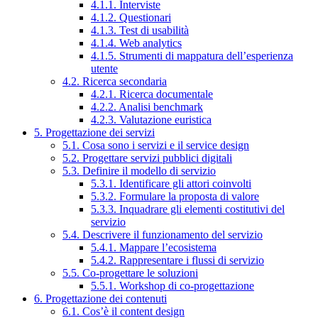
4.1.1. Interviste
4.1.2. Questionari
4.1.3. Test di usabilità
4.1.4. Web analytics
4.1.5. Strumenti di mappatura dell’esperienza
utente
4.2. Ricerca secondaria
4.2.1. Ricerca documentale
4.2.2. Analisi benchmark
4.2.3. Valutazione euristica
5. Progettazione dei servizi
5.1. Cosa sono i servizi e il service design
5.2. Progettare servizi pubblici digitali
5.3. Definire il modello di servizio
5.3.1. Identificare gli attori coinvolti
5.3.2. Formulare la proposta di valore
5.3.3. Inquadrare gli elementi costitutivi del
servizio
5.4. Descrivere il funzionamento del servizio
5.4.1. Mappare l’ecosistema
5.4.2. Rappresentare i flussi di servizio
5.5. Co-progettare le soluzioni
5.5.1. Workshop di co-progettazione
6. Progettazione dei contenuti
6.1. Cos’è il content design