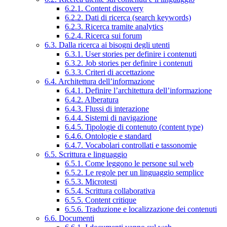
6.2.1. Content discovery
6.2.2. Dati di ricerca (search keywords)
6.2.3. Ricerca tramite analytics
6.2.4. Ricerca sui forum
6.3. Dalla ricerca ai bisogni degli utenti
6.3.1. User stories per definire i contenuti
6.3.2. Job stories per definire i contenuti
6.3.3. Criteri di accettazione
6.4. Architettura dell’informazione
6.4.1. Definire l’architettura dell’informazione
6.4.2. Alberatura
6.4.3. Flussi di interazione
6.4.4. Sistemi di navigazione
6.4.5. Tipologie di contenuto (content type)
6.4.6. Ontologie e standard
6.4.7. Vocabolari controllati e tassonomie
6.5. Scrittura e linguaggio
6.5.1. Come leggono le persone sul web
6.5.2. Le regole per un linguaggio semplice
6.5.3. Microtesti
6.5.4. Scrittura collaborativa
6.5.5. Content critique
6.5.6. Traduzione e localizzazione dei contenuti
6.6. Documenti