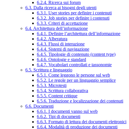
6.2.4. Ricerca sui forum
6.3. Dalla ricerca ai bisogni degli utenti
6.3.1. User stories per definire i contenuti
6.3.2. Job stories per definire i contenuti
6.3.3. Criteri di accettazione
6.4. Architettura dell’informazione
6.4.1. Definire l’architettura dell’informazione
6.4.2. Alberatura
6.4.3. Flussi di interazione
6.4.4. Sistemi di navigazione
6.4.5. Tipologie di contenuto (content type)
6.4.6. Ontologie e standard
6.4.7. Vocabolari controllati e tassonomie
6.5. Scrittura e linguaggio
6.5.1. Come leggono le persone sul web
6.5.2. Le regole per un linguaggio semplice
6.5.3. Microtesti
6.5.4. Scrittura collaborativa
6.5.5. Content critique
6.5.6. Traduzione e localizzazione dei contenuti
6.6. Documenti
6.6.1. I documenti vanno sul web
6.6.2. Tipi di documenti
6.6.3. Formato di lettura dei documenti elettronici
6.6.4. Modalità di produzione dei documenti