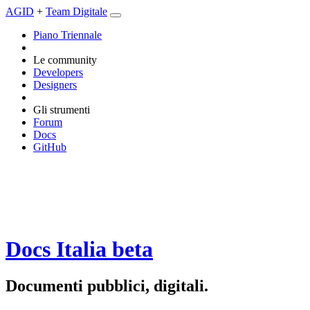
AGID
+
Team Digitale
Piano Triennale
Le community
Developers
Designers
Gli strumenti
Forum
Docs
GitHub
Docs Italia
beta
Documenti pubblici, digitali.