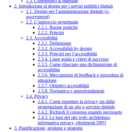
1.3. Contribuisci al manuale
2. Introduzione al design per i servizi pubblici digitali
2.1. Design per l’amministrazione digitale (
e-
government
)
2.2. L’approccio progettuale
2.2.1. Buone pratiche
2.2.2. Principi
2.3. Accessibilità
2.3.1. Definizione
2.3.2. Accessibilità by design
2.3.3. Principi per l’accessibilità
2.3.4. Linee guida e criteri di successo
2.3.5. Come rilasciare una dichiarazione di
accessibilità
2.3.6. Meccanismo di feedback e procedura di
attuazione
2.3.7. Obiettivi accessibilità
2.3.8. Normativa e approfondimenti
2.4. Privacy
2.4.1. Come rispettare la privacy sin dalla
progettazione di un sito o servizio digitale
2.4.2. Richiedi il consenso quando necessario
2.4.3. Le basi del sito web: architettura,
informativa privacy, riferimenti DPO
3. Pianificazione, gestione e strategia