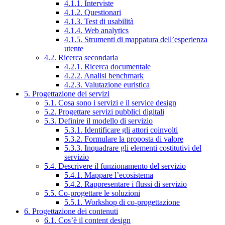
4.1.1. Interviste
4.1.2. Questionari
4.1.3. Test di usabilità
4.1.4. Web analytics
4.1.5. Strumenti di mappatura dell’esperienza
utente
4.2. Ricerca secondaria
4.2.1. Ricerca documentale
4.2.2. Analisi benchmark
4.2.3. Valutazione euristica
5. Progettazione dei servizi
5.1. Cosa sono i servizi e il service design
5.2. Progettare servizi pubblici digitali
5.3. Definire il modello di servizio
5.3.1. Identificare gli attori coinvolti
5.3.2. Formulare la proposta di valore
5.3.3. Inquadrare gli elementi costitutivi del
servizio
5.4. Descrivere il funzionamento del servizio
5.4.1. Mappare l’ecosistema
5.4.2. Rappresentare i flussi di servizio
5.5. Co-progettare le soluzioni
5.5.1. Workshop di co-progettazione
6. Progettazione dei contenuti
6.1. Cos’è il content design