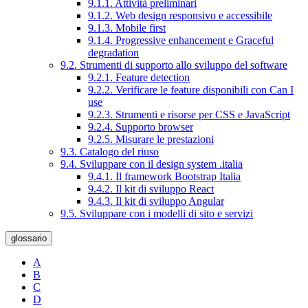
9.1.1. Attività preliminari
9.1.2. Web design responsivo e accessibile
9.1.3. Mobile first
9.1.4. Progressive enhancement e Graceful
degradation
9.2. Strumenti di supporto allo sviluppo del software
9.2.1. Feature detection
9.2.2. Verificare le feature disponibili con Can I
use
9.2.3. Strumenti e risorse per CSS e JavaScript
9.2.4. Supporto browser
9.2.5. Misurare le prestazioni
9.3. Catalogo del riuso
9.4. Sviluppare con il design system .italia
9.4.1. Il framework Bootstrap Italia
9.4.2. Il kit di sviluppo React
9.4.3. Il kit di sviluppo Angular
9.5. Sviluppare con i modelli di sito e servizi
glossario
A
B
C
D