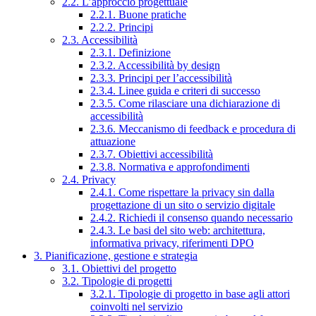
2.2. L’approccio progettuale
2.2.1. Buone pratiche
2.2.2. Principi
2.3. Accessibilità
2.3.1. Definizione
2.3.2. Accessibilità by design
2.3.3. Principi per l’accessibilità
2.3.4. Linee guida e criteri di successo
2.3.5. Come rilasciare una dichiarazione di
accessibilità
2.3.6. Meccanismo di feedback e procedura di
attuazione
2.3.7. Obiettivi accessibilità
2.3.8. Normativa e approfondimenti
2.4. Privacy
2.4.1. Come rispettare la privacy sin dalla
progettazione di un sito o servizio digitale
2.4.2. Richiedi il consenso quando necessario
2.4.3. Le basi del sito web: architettura,
informativa privacy, riferimenti DPO
3. Pianificazione, gestione e strategia
3.1. Obiettivi del progetto
3.2. Tipologie di progetti
3.2.1. Tipologie di progetto in base agli attori
coinvolti nel servizio