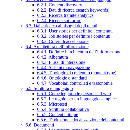
6.2.1. Content discovery
6.2.2. Dati di ricerca (search keywords)
6.2.3. Ricerca tramite analytics
6.2.4. Ricerca sui forum
6.3. Dalla ricerca ai bisogni degli utenti
6.3.1. User stories per definire i contenuti
6.3.2. Job stories per definire i contenuti
6.3.3. Criteri di accettazione
6.4. Architettura dell’informazione
6.4.1. Definire l’architettura dell’informazione
6.4.2. Alberatura
6.4.3. Flussi di interazione
6.4.4. Sistemi di navigazione
6.4.5. Tipologie di contenuto (content type)
6.4.6. Ontologie e standard
6.4.7. Vocabolari controllati e tassonomie
6.5. Scrittura e linguaggio
6.5.1. Come leggono le persone sul web
6.5.2. Le regole per un linguaggio semplice
6.5.3. Microtesti
6.5.4. Scrittura collaborativa
6.5.5. Content critique
6.5.6. Traduzione e localizzazione dei contenuti
6.6. Documenti