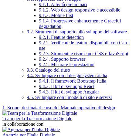
9.1.1. Attività preliminari
9.1.2. Web design responsivo e accessibile
9.1.3. Mobile first
9.1.4. Progressive enhancement e Graceful
degradation
9.2. Strumenti di supporto allo sviluppo del software
9.2.1. Feature detection
9.2.2. Verificare le feature disponibili con Can I
use
9.2.3. Strumenti e risorse per CSS e JavaScript
9.2.4. Supporto browser
9.2.5. Misurare le prestazioni
9.3. Catalogo del riuso
9.4. Sviluppare con il design system .italia
9.4.1. Il framework Bootstrap Italia
9.4.2. Il kit di sviluppo React
9.4.3. Il kit di sviluppo Angular
9.5. Sviluppare con i modelli di sito e servizi
1. Scopo, destinatari e uso del Manuale operativo di design
Team per la Trasformazione Digitale
in collaborazione con
Agenzia per l'Italia Digitale