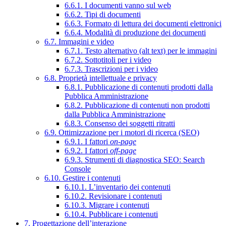
6.6.1. I documenti vanno sul web
6.6.2. Tipi di documenti
6.6.3. Formato di lettura dei documenti elettronici
6.6.4. Modalità di produzione dei documenti
6.7. Immagini e video
6.7.1. Testo alternativo (alt text) per le immagini
6.7.2. Sottotitoli per i video
6.7.3. Trascrizioni per i video
6.8. Proprietà intellettuale e privacy
6.8.1. Pubblicazione di contenuti prodotti dalla
Pubblica Amministrazione
6.8.2. Pubblicazione di contenuti non prodotti
dalla Pubblica Amministrazione
6.8.3. Consenso dei soggetti ritratti
6.9. Ottimizzazione per i motori di ricerca (SEO)
6.9.1. I fattori
on-page
6.9.2. I fattori
off-page
6.9.3. Strumenti di diagnostica SEO: Search
Console
6.10. Gestire i contenuti
6.10.1. L’inventario dei contenuti
6.10.2. Revisionare i contenuti
6.10.3. Migrare i contenuti
6.10.4. Pubblicare i contenuti
7. Progettazione dell’interazione