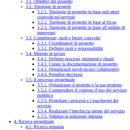
3.1. Obiettivi del progetto
3.2. Tipologie di progetti
3.2.1. Tipologie di progetto in base agli attori
coinvolti nel servizio
3.2.2. Tipologie di progetto in base al focus
3.2.3. Tipologie di progetto in base all’ambito di
intervento
3.3. Competenze, ruoli e figure coinvolte
3.3.1. Coordinatore di progetto
3.3.2. Definire ruoli e responsabilità
3.4. Metodo di lavoro
3.4.1. Definire processi, strumenti e rituali
3.4.2. Curare la documentazione di progetto
3.4.3. Organizzare tavoli tecnici collaborativi
3.4.4. Prendere decisioni
3.5. Il processo progettuale
3.5.1. Organizzare il progetto e la sua gestione
3.5.2. Comprendere il contesto d’uso del servizio
pubblico
3.5.3. Progettare i processi e i
touchpoint
del
servizio
3.5.4. Realizzare l’interfaccia utente del servizio
3.5.5. Validare la soluzione ottenuta
4. Ricerca progettuale
4.1. Ricerca primaria