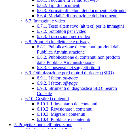
6.6.1. I documenti vanno sul web
6.6.2. Tipi di documenti
6.6.3. Formato di lettura dei documenti elettronici
6.6.4. Modalità di produzione dei documenti
6.7. Immagini e video
6.7.1. Testo alternativo (alt text) per le immagini
6.7.2. Sottotitoli per i video
6.7.3. Trascrizioni per i video
6.8. Proprietà intellettuale e privacy
6.8.1. Pubblicazione di contenuti prodotti dalla
Pubblica Amministrazione
6.8.2. Pubblicazione di contenuti non prodotti
dalla Pubblica Amministrazione
6.8.3. Consenso dei soggetti ritratti
6.9. Ottimizzazione per i motori di ricerca (SEO)
6.9.1. I fattori
on-page
6.9.2. I fattori
off-page
6.9.3. Strumenti di diagnostica SEO: Search
Console
6.10. Gestire i contenuti
6.10.1. L’inventario dei contenuti
6.10.2. Revisionare i contenuti
6.10.3. Migrare i contenuti
6.10.4. Pubblicare i contenuti
7. Progettazione dell’interazione