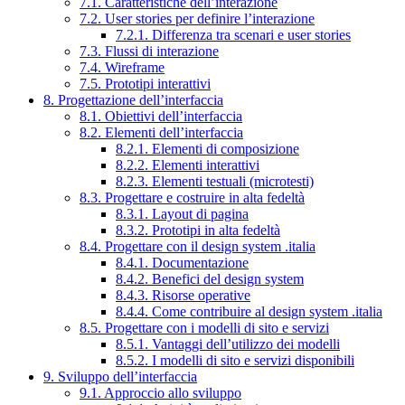
7.1. Caratteristiche dell’interazione
7.2. User stories per definire l’interazione
7.2.1. Differenza tra scenari e user stories
7.3. Flussi di interazione
7.4. Wireframe
7.5. Prototipi interattivi
8. Progettazione dell’interfaccia
8.1. Obiettivi dell’interfaccia
8.2. Elementi dell’interfaccia
8.2.1. Elementi di composizione
8.2.2. Elementi interattivi
8.2.3. Elementi testuali (microtesti)
8.3. Progettare e costruire in alta fedeltà
8.3.1. Layout di pagina
8.3.2. Prototipi in alta fedeltà
8.4. Progettare con il design system .italia
8.4.1. Documentazione
8.4.2. Benefici del design system
8.4.3. Risorse operative
8.4.4. Come contribuire al design system .italia
8.5. Progettare con i modelli di sito e servizi
8.5.1. Vantaggi dell’utilizzo dei modelli
8.5.2. I modelli di sito e servizi disponibili
9. Sviluppo dell’interfaccia
9.1. Approccio allo sviluppo