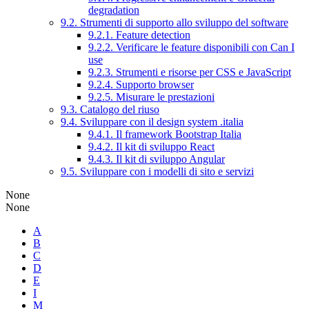
degradation
9.2. Strumenti di supporto allo sviluppo del software
9.2.1. Feature detection
9.2.2. Verificare le feature disponibili con Can I
use
9.2.3. Strumenti e risorse per CSS e JavaScript
9.2.4. Supporto browser
9.2.5. Misurare le prestazioni
9.3. Catalogo del riuso
9.4. Sviluppare con il design system .italia
9.4.1. Il framework Bootstrap Italia
9.4.2. Il kit di sviluppo React
9.4.3. Il kit di sviluppo Angular
9.5. Sviluppare con i modelli di sito e servizi
None
None
A
B
C
D
E
I
M