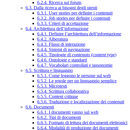
6.2.4. Ricerca sui forum
6.3. Dalla ricerca ai bisogni degli utenti
6.3.1. User stories per definire i contenuti
6.3.2. Job stories per definire i contenuti
6.3.3. Criteri di accettazione
6.4. Architettura dell’informazione
6.4.1. Definire l’architettura dell’informazione
6.4.2. Alberatura
6.4.3. Flussi di interazione
6.4.4. Sistemi di navigazione
6.4.5. Tipologie di contenuto (content type)
6.4.6. Ontologie e standard
6.4.7. Vocabolari controllati e tassonomie
6.5. Scrittura e linguaggio
6.5.1. Come leggono le persone sul web
6.5.2. Le regole per un linguaggio semplice
6.5.3. Microtesti
6.5.4. Scrittura collaborativa
6.5.5. Content critique
6.5.6. Traduzione e localizzazione dei contenuti
6.6. Documenti
6.6.1. I documenti vanno sul web
6.6.2. Tipi di documenti
6.6.3. Formato di lettura dei documenti elettronici
6.6.4. Modalità di produzione dei documenti