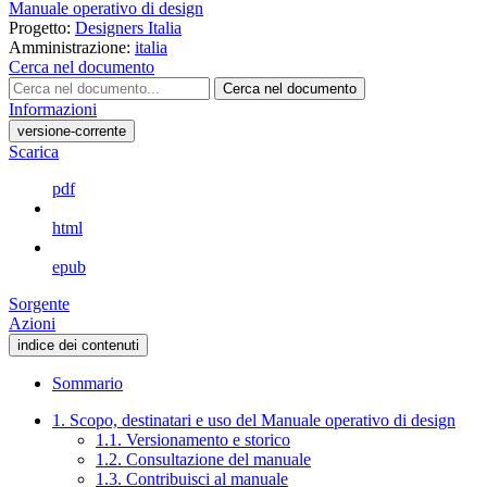
Manuale operativo di design
Progetto:
Designers Italia
Amministrazione:
italia
Cerca nel documento
Cerca nel documento
Informazioni
versione-corrente
Scarica
pdf
html
epub
Sorgente
Azioni
indice dei contenuti
Sommario
1. Scopo, destinatari e uso del Manuale operativo di design
1.1. Versionamento e storico
1.2. Consultazione del manuale
1.3. Contribuisci al manuale