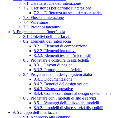
7.1. Caratteristiche dell’interazione
7.2. User stories per definire l’interazione
7.2.1. Differenza tra scenari e user stories
7.3. Flussi di interazione
7.4. Wireframe
7.5. Prototipi interattivi
8. Progettazione dell’interfaccia
8.1. Obiettivi dell’interfaccia
8.2. Elementi dell’interfaccia
8.2.1. Elementi di composizione
8.2.2. Elementi interattivi
8.2.3. Elementi testuali (microtesti)
8.3. Progettare e costruire in alta fedeltà
8.3.1. Layout di pagina
8.3.2. Prototipi in alta fedeltà
8.4. Progettare con il design system .italia
8.4.1. Documentazione
8.4.2. Benefici del design system
8.4.3. Risorse operative
8.4.4. Come contribuire al design system .italia
8.5. Progettare con i modelli di sito e servizi
8.5.1. Vantaggi dell’utilizzo dei modelli
8.5.2. I modelli di sito e servizi disponibili
9. Sviluppo dell’interfaccia
9.1. Approccio allo sviluppo