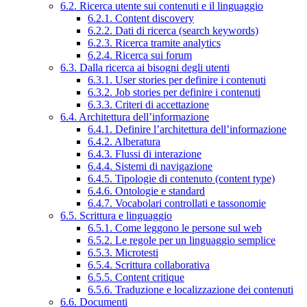
6.2. Ricerca utente sui contenuti e il linguaggio
6.2.1. Content discovery
6.2.2. Dati di ricerca (search keywords)
6.2.3. Ricerca tramite analytics
6.2.4. Ricerca sui forum
6.3. Dalla ricerca ai bisogni degli utenti
6.3.1. User stories per definire i contenuti
6.3.2. Job stories per definire i contenuti
6.3.3. Criteri di accettazione
6.4. Architettura dell’informazione
6.4.1. Definire l’architettura dell’informazione
6.4.2. Alberatura
6.4.3. Flussi di interazione
6.4.4. Sistemi di navigazione
6.4.5. Tipologie di contenuto (content type)
6.4.6. Ontologie e standard
6.4.7. Vocabolari controllati e tassonomie
6.5. Scrittura e linguaggio
6.5.1. Come leggono le persone sul web
6.5.2. Le regole per un linguaggio semplice
6.5.3. Microtesti
6.5.4. Scrittura collaborativa
6.5.5. Content critique
6.5.6. Traduzione e localizzazione dei contenuti
6.6. Documenti