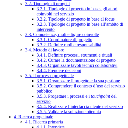
3.2. Tipologie di progetti
3.2.1. Tipologie di progetto in base agli attori
coinvolti nel servizio
3.2.2. Tipologie di progetto in base al focus
3.2.3. Tipologie di progetto in base all’ambito di
intervento
3.3. Competenze, ruoli e figure coinvolte
3.3.1. Coordinatore di progetto
3.3.2. Definire ruoli e responsabilità
3.4. Metodo di lavoro
3.4.1. Definire processi, strumenti e rituali
3.4.2. Curare la documentazione di progetto
3.4.3. Organizzare tavoli tecnici collaborativi
3.4.4. Prendere decisioni
3.5. Il processo progettuale
3.5.1. Organizzare il progetto e la sua gestione
3.5.2. Comprendere il contesto d’uso del servizio
pubblico
3.5.3. Progettare i processi e i
touchpoint
del
servizio
3.5.4. Realizzare l’interfaccia utente del servizio
3.5.5. Validare la soluzione ottenuta
4. Ricerca progettuale
4.1. Ricerca primaria
4.1.1. Interviste