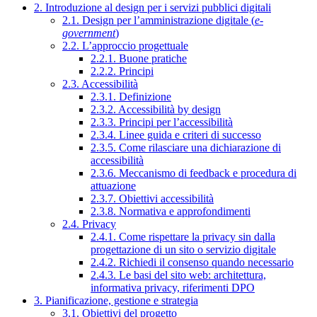
2. Introduzione al design per i servizi pubblici digitali
2.1. Design per l’amministrazione digitale (
e-
government
)
2.2. L’approccio progettuale
2.2.1. Buone pratiche
2.2.2. Principi
2.3. Accessibilità
2.3.1. Definizione
2.3.2. Accessibilità by design
2.3.3. Principi per l’accessibilità
2.3.4. Linee guida e criteri di successo
2.3.5. Come rilasciare una dichiarazione di
accessibilità
2.3.6. Meccanismo di feedback e procedura di
attuazione
2.3.7. Obiettivi accessibilità
2.3.8. Normativa e approfondimenti
2.4. Privacy
2.4.1. Come rispettare la privacy sin dalla
progettazione di un sito o servizio digitale
2.4.2. Richiedi il consenso quando necessario
2.4.3. Le basi del sito web: architettura,
informativa privacy, riferimenti DPO
3. Pianificazione, gestione e strategia
3.1. Obiettivi del progetto