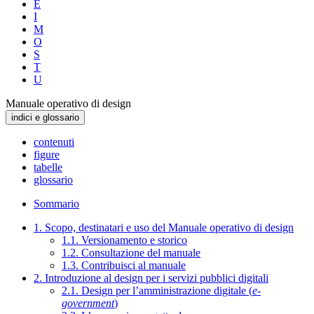
E
I
M
O
S
T
U
Manuale operativo di design
indici e glossario
contenuti
figure
tabelle
glossario
Sommario
1. Scopo, destinatari e uso del Manuale operativo di design
1.1. Versionamento e storico
1.2. Consultazione del manuale
1.3. Contribuisci al manuale
2. Introduzione al design per i servizi pubblici digitali
2.1. Design per l’amministrazione digitale (
e-
government
)