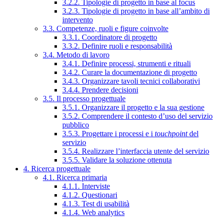
3.2.2. Tipologie di progetto in base al focus
3.2.3. Tipologie di progetto in base all’ambito di
intervento
3.3. Competenze, ruoli e figure coinvolte
3.3.1. Coordinatore di progetto
3.3.2. Definire ruoli e responsabilità
3.4. Metodo di lavoro
3.4.1. Definire processi, strumenti e rituali
3.4.2. Curare la documentazione di progetto
3.4.3. Organizzare tavoli tecnici collaborativi
3.4.4. Prendere decisioni
3.5. Il processo progettuale
3.5.1. Organizzare il progetto e la sua gestione
3.5.2. Comprendere il contesto d’uso del servizio
pubblico
3.5.3. Progettare i processi e i
touchpoint
del
servizio
3.5.4. Realizzare l’interfaccia utente del servizio
3.5.5. Validare la soluzione ottenuta
4. Ricerca progettuale
4.1. Ricerca primaria
4.1.1. Interviste
4.1.2. Questionari
4.1.3. Test di usabilità
4.1.4. Web analytics