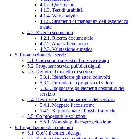
4.1.2. Questionari
4.1.3. Test di usabilità
4.1.4. Web analytics
4.1.5. Strumenti di mappatura dell’esperienza
utente
4.2. Ricerca secondaria
4.2.1. Ricerca documentale
4.2.2. Analisi benchmark
4.2.3. Valutazione euristica
5. Progettazione dei servizi
5.1. Cosa sono i servizi e il service design
5.2. Progettare servizi pubblici digitali
5.3. Definire il modello di servizio
5.3.1. Identificare gli attori coinvolti
5.3.2. Formulare la proposta di valore
5.3.3. Inquadrare gli elementi costitutivi del
servizio
5.4. Descrivere il funzionamento del servizio
5.4.1. Mappare l’ecosistema
5.4.2. Rappresentare i flussi di servizio
5.5. Co-progettare le soluzioni
5.5.1. Workshop di co-progettazione
6. Progettazione dei contenuti
6.1. Cos’è il content design
6.2. Ricerca utente sui contenuti e il linguaggio