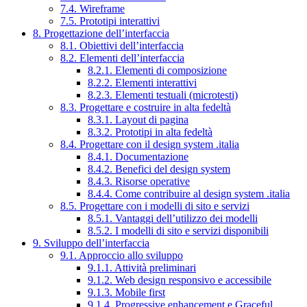
7.4. Wireframe
7.5. Prototipi interattivi
8. Progettazione dell’interfaccia
8.1. Obiettivi dell’interfaccia
8.2. Elementi dell’interfaccia
8.2.1. Elementi di composizione
8.2.2. Elementi interattivi
8.2.3. Elementi testuali (microtesti)
8.3. Progettare e costruire in alta fedeltà
8.3.1. Layout di pagina
8.3.2. Prototipi in alta fedeltà
8.4. Progettare con il design system .italia
8.4.1. Documentazione
8.4.2. Benefici del design system
8.4.3. Risorse operative
8.4.4. Come contribuire al design system .italia
8.5. Progettare con i modelli di sito e servizi
8.5.1. Vantaggi dell’utilizzo dei modelli
8.5.2. I modelli di sito e servizi disponibili
9. Sviluppo dell’interfaccia
9.1. Approccio allo sviluppo
9.1.1. Attività preliminari
9.1.2. Web design responsivo e accessibile
9.1.3. Mobile first
9.1.4. Progressive enhancement e Graceful