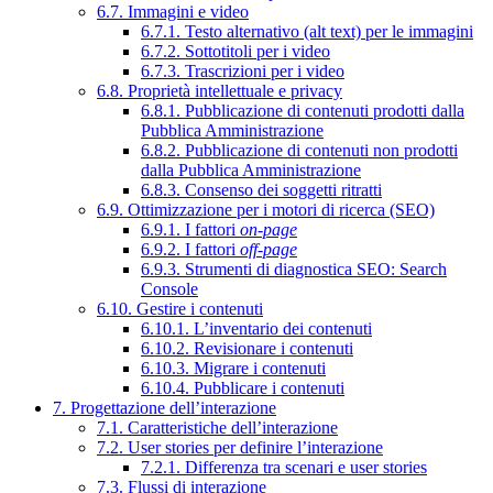
6.7. Immagini e video
6.7.1. Testo alternativo (alt text) per le immagini
6.7.2. Sottotitoli per i video
6.7.3. Trascrizioni per i video
6.8. Proprietà intellettuale e privacy
6.8.1. Pubblicazione di contenuti prodotti dalla
Pubblica Amministrazione
6.8.2. Pubblicazione di contenuti non prodotti
dalla Pubblica Amministrazione
6.8.3. Consenso dei soggetti ritratti
6.9. Ottimizzazione per i motori di ricerca (SEO)
6.9.1. I fattori
on-page
6.9.2. I fattori
off-page
6.9.3. Strumenti di diagnostica SEO: Search
Console
6.10. Gestire i contenuti
6.10.1. L’inventario dei contenuti
6.10.2. Revisionare i contenuti
6.10.3. Migrare i contenuti
6.10.4. Pubblicare i contenuti
7. Progettazione dell’interazione
7.1. Caratteristiche dell’interazione
7.2. User stories per definire l’interazione
7.2.1. Differenza tra scenari e user stories
7.3. Flussi di interazione