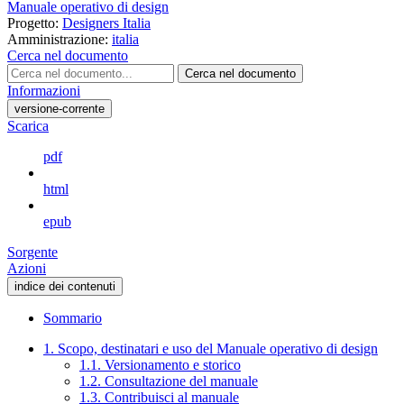
Manuale operativo di design
Progetto:
Designers Italia
Amministrazione:
italia
Cerca nel documento
Cerca nel documento
Informazioni
versione-corrente
Scarica
pdf
html
epub
Sorgente
Azioni
indice dei contenuti
Sommario
1. Scopo, destinatari e uso del Manuale operativo di design
1.1. Versionamento e storico
1.2. Consultazione del manuale
1.3. Contribuisci al manuale