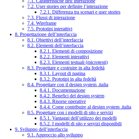
7.1. Caratteristiche dell’interazione
7.2. User stories per definire l’interazione
7.2.1. Differenza tra scenari e user stories
7.3. Flussi di interazione
7.4. Wireframe
7.5. Prototipi interattivi
8. Progettazione dell’interfaccia
8.1. Obiettivi dell’interfaccia
8.2. Elementi dell’interfaccia
8.2.1. Elementi di composizione
8.2.2. Elementi interattivi
8.2.3. Elementi testuali (microtesti)
8.3. Progettare e costruire in alta fedeltà
8.3.1. Layout di pagina
8.3.2. Prototipi in alta fedeltà
8.4. Progettare con il design system .italia
8.4.1. Documentazione
8.4.2. Benefici del design system
8.4.3. Risorse operative
8.4.4. Come contribuire al design system .italia
8.5. Progettare con i modelli di sito e servizi
8.5.1. Vantaggi dell’utilizzo dei modelli
8.5.2. I modelli di sito e servizi disponibili
9. Sviluppo dell’interfaccia
9.1. Approccio allo sviluppo