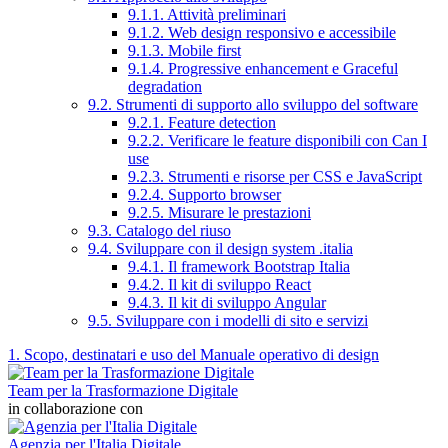
9.1.1. Attività preliminari
9.1.2. Web design responsivo e accessibile
9.1.3. Mobile first
9.1.4. Progressive enhancement e Graceful
degradation
9.2. Strumenti di supporto allo sviluppo del software
9.2.1. Feature detection
9.2.2. Verificare le feature disponibili con Can I
use
9.2.3. Strumenti e risorse per CSS e JavaScript
9.2.4. Supporto browser
9.2.5. Misurare le prestazioni
9.3. Catalogo del riuso
9.4. Sviluppare con il design system .italia
9.4.1. Il framework Bootstrap Italia
9.4.2. Il kit di sviluppo React
9.4.3. Il kit di sviluppo Angular
9.5. Sviluppare con i modelli di sito e servizi
1. Scopo, destinatari e uso del Manuale operativo di design
Team per la Trasformazione Digitale
in collaborazione con
Agenzia per l'Italia Digitale