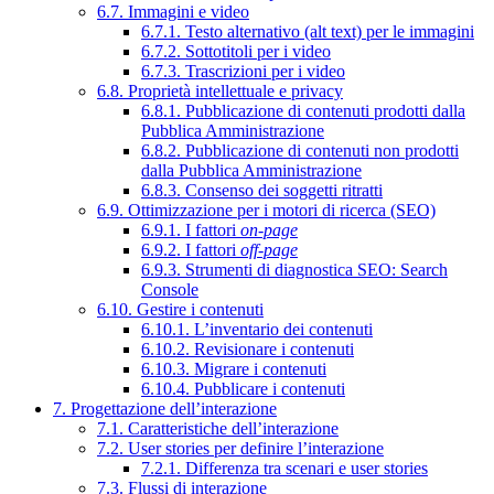
6.7. Immagini e video
6.7.1. Testo alternativo (alt text) per le immagini
6.7.2. Sottotitoli per i video
6.7.3. Trascrizioni per i video
6.8. Proprietà intellettuale e privacy
6.8.1. Pubblicazione di contenuti prodotti dalla
Pubblica Amministrazione
6.8.2. Pubblicazione di contenuti non prodotti
dalla Pubblica Amministrazione
6.8.3. Consenso dei soggetti ritratti
6.9. Ottimizzazione per i motori di ricerca (SEO)
6.9.1. I fattori
on-page
6.9.2. I fattori
off-page
6.9.3. Strumenti di diagnostica SEO: Search
Console
6.10. Gestire i contenuti
6.10.1. L’inventario dei contenuti
6.10.2. Revisionare i contenuti
6.10.3. Migrare i contenuti
6.10.4. Pubblicare i contenuti
7. Progettazione dell’interazione
7.1. Caratteristiche dell’interazione
7.2. User stories per definire l’interazione
7.2.1. Differenza tra scenari e user stories
7.3. Flussi di interazione