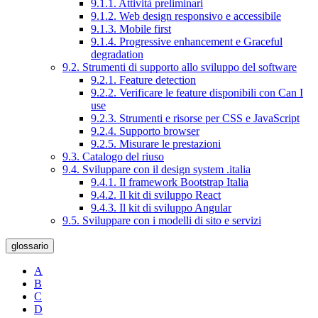
9.1.1. Attività preliminari
9.1.2. Web design responsivo e accessibile
9.1.3. Mobile first
9.1.4. Progressive enhancement e Graceful
degradation
9.2. Strumenti di supporto allo sviluppo del software
9.2.1. Feature detection
9.2.2. Verificare le feature disponibili con Can I
use
9.2.3. Strumenti e risorse per CSS e JavaScript
9.2.4. Supporto browser
9.2.5. Misurare le prestazioni
9.3. Catalogo del riuso
9.4. Sviluppare con il design system .italia
9.4.1. Il framework Bootstrap Italia
9.4.2. Il kit di sviluppo React
9.4.3. Il kit di sviluppo Angular
9.5. Sviluppare con i modelli di sito e servizi
glossario
A
B
C
D