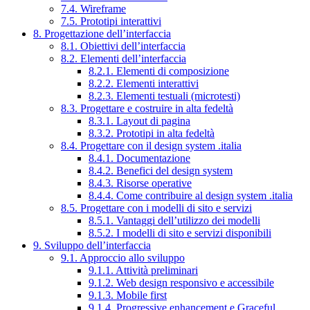
7.4. Wireframe
7.5. Prototipi interattivi
8. Progettazione dell’interfaccia
8.1. Obiettivi dell’interfaccia
8.2. Elementi dell’interfaccia
8.2.1. Elementi di composizione
8.2.2. Elementi interattivi
8.2.3. Elementi testuali (microtesti)
8.3. Progettare e costruire in alta fedeltà
8.3.1. Layout di pagina
8.3.2. Prototipi in alta fedeltà
8.4. Progettare con il design system .italia
8.4.1. Documentazione
8.4.2. Benefici del design system
8.4.3. Risorse operative
8.4.4. Come contribuire al design system .italia
8.5. Progettare con i modelli di sito e servizi
8.5.1. Vantaggi dell’utilizzo dei modelli
8.5.2. I modelli di sito e servizi disponibili
9. Sviluppo dell’interfaccia
9.1. Approccio allo sviluppo
9.1.1. Attività preliminari
9.1.2. Web design responsivo e accessibile
9.1.3. Mobile first
9.1.4. Progressive enhancement e Graceful