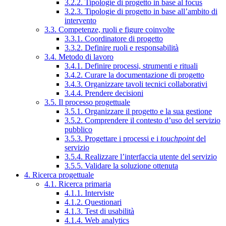
3.2.2. Tipologie di progetto in base al focus
3.2.3. Tipologie di progetto in base all’ambito di
intervento
3.3. Competenze, ruoli e figure coinvolte
3.3.1. Coordinatore di progetto
3.3.2. Definire ruoli e responsabilità
3.4. Metodo di lavoro
3.4.1. Definire processi, strumenti e rituali
3.4.2. Curare la documentazione di progetto
3.4.3. Organizzare tavoli tecnici collaborativi
3.4.4. Prendere decisioni
3.5. Il processo progettuale
3.5.1. Organizzare il progetto e la sua gestione
3.5.2. Comprendere il contesto d’uso del servizio
pubblico
3.5.3. Progettare i processi e i
touchpoint
del
servizio
3.5.4. Realizzare l’interfaccia utente del servizio
3.5.5. Validare la soluzione ottenuta
4. Ricerca progettuale
4.1. Ricerca primaria
4.1.1. Interviste
4.1.2. Questionari
4.1.3. Test di usabilità
4.1.4. Web analytics