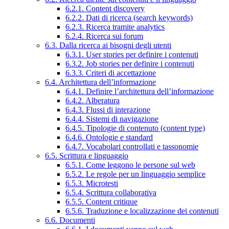
6.2.1. Content discovery
6.2.2. Dati di ricerca (search keywords)
6.2.3. Ricerca tramite analytics
6.2.4. Ricerca sui forum
6.3. Dalla ricerca ai bisogni degli utenti
6.3.1. User stories per definire i contenuti
6.3.2. Job stories per definire i contenuti
6.3.3. Criteri di accettazione
6.4. Architettura dell’informazione
6.4.1. Definire l’architettura dell’informazione
6.4.2. Alberatura
6.4.3. Flussi di interazione
6.4.4. Sistemi di navigazione
6.4.5. Tipologie di contenuto (content type)
6.4.6. Ontologie e standard
6.4.7. Vocabolari controllati e tassonomie
6.5. Scrittura e linguaggio
6.5.1. Come leggono le persone sul web
6.5.2. Le regole per un linguaggio semplice
6.5.3. Microtesti
6.5.4. Scrittura collaborativa
6.5.5. Content critique
6.5.6. Traduzione e localizzazione dei contenuti
6.6. Documenti