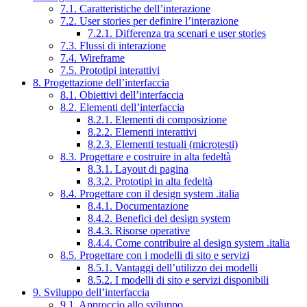
7.1. Caratteristiche dell’interazione
7.2. User stories per definire l’interazione
7.2.1. Differenza tra scenari e user stories
7.3. Flussi di interazione
7.4. Wireframe
7.5. Prototipi interattivi
8. Progettazione dell’interfaccia
8.1. Obiettivi dell’interfaccia
8.2. Elementi dell’interfaccia
8.2.1. Elementi di composizione
8.2.2. Elementi interattivi
8.2.3. Elementi testuali (microtesti)
8.3. Progettare e costruire in alta fedeltà
8.3.1. Layout di pagina
8.3.2. Prototipi in alta fedeltà
8.4. Progettare con il design system .italia
8.4.1. Documentazione
8.4.2. Benefici del design system
8.4.3. Risorse operative
8.4.4. Come contribuire al design system .italia
8.5. Progettare con i modelli di sito e servizi
8.5.1. Vantaggi dell’utilizzo dei modelli
8.5.2. I modelli di sito e servizi disponibili
9. Sviluppo dell’interfaccia
9.1. Approccio allo sviluppo