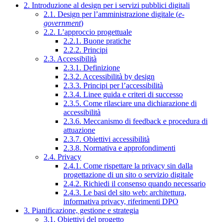
2. Introduzione al design per i servizi pubblici digitali
2.1. Design per l’amministrazione digitale (
e-
government
)
2.2. L’approccio progettuale
2.2.1. Buone pratiche
2.2.2. Principi
2.3. Accessibilità
2.3.1. Definizione
2.3.2. Accessibilità by design
2.3.3. Principi per l’accessibilità
2.3.4. Linee guida e criteri di successo
2.3.5. Come rilasciare una dichiarazione di
accessibilità
2.3.6. Meccanismo di feedback e procedura di
attuazione
2.3.7. Obiettivi accessibilità
2.3.8. Normativa e approfondimenti
2.4. Privacy
2.4.1. Come rispettare la privacy sin dalla
progettazione di un sito o servizio digitale
2.4.2. Richiedi il consenso quando necessario
2.4.3. Le basi del sito web: architettura,
informativa privacy, riferimenti DPO
3. Pianificazione, gestione e strategia
3.1. Obiettivi del progetto