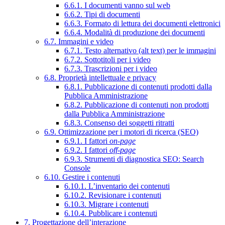
6.6.1. I documenti vanno sul web
6.6.2. Tipi di documenti
6.6.3. Formato di lettura dei documenti elettronici
6.6.4. Modalità di produzione dei documenti
6.7. Immagini e video
6.7.1. Testo alternativo (alt text) per le immagini
6.7.2. Sottotitoli per i video
6.7.3. Trascrizioni per i video
6.8. Proprietà intellettuale e privacy
6.8.1. Pubblicazione di contenuti prodotti dalla
Pubblica Amministrazione
6.8.2. Pubblicazione di contenuti non prodotti
dalla Pubblica Amministrazione
6.8.3. Consenso dei soggetti ritratti
6.9. Ottimizzazione per i motori di ricerca (SEO)
6.9.1. I fattori
on-page
6.9.2. I fattori
off-page
6.9.3. Strumenti di diagnostica SEO: Search
Console
6.10. Gestire i contenuti
6.10.1. L’inventario dei contenuti
6.10.2. Revisionare i contenuti
6.10.3. Migrare i contenuti
6.10.4. Pubblicare i contenuti
7. Progettazione dell’interazione