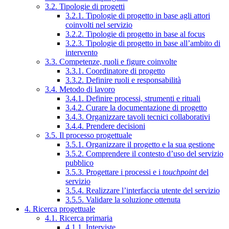
3.2. Tipologie di progetti
3.2.1. Tipologie di progetto in base agli attori
coinvolti nel servizio
3.2.2. Tipologie di progetto in base al focus
3.2.3. Tipologie di progetto in base all’ambito di
intervento
3.3. Competenze, ruoli e figure coinvolte
3.3.1. Coordinatore di progetto
3.3.2. Definire ruoli e responsabilità
3.4. Metodo di lavoro
3.4.1. Definire processi, strumenti e rituali
3.4.2. Curare la documentazione di progetto
3.4.3. Organizzare tavoli tecnici collaborativi
3.4.4. Prendere decisioni
3.5. Il processo progettuale
3.5.1. Organizzare il progetto e la sua gestione
3.5.2. Comprendere il contesto d’uso del servizio
pubblico
3.5.3. Progettare i processi e i
touchpoint
del
servizio
3.5.4. Realizzare l’interfaccia utente del servizio
3.5.5. Validare la soluzione ottenuta
4. Ricerca progettuale
4.1. Ricerca primaria
4.1.1. Interviste