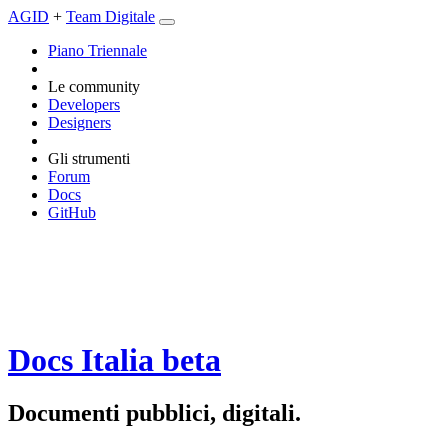
AGID
+
Team Digitale
Piano Triennale
Le community
Developers
Designers
Gli strumenti
Forum
Docs
GitHub
Docs Italia
beta
Documenti pubblici, digitali.