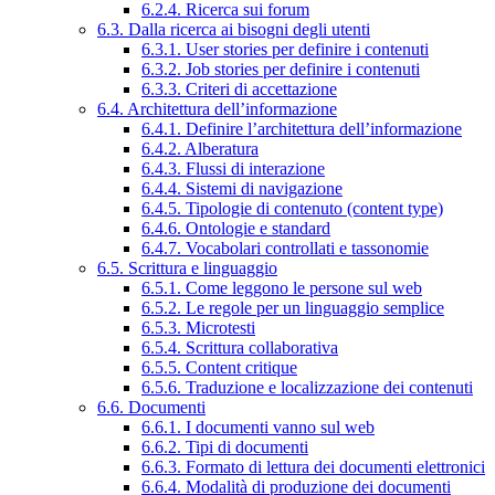
6.2.4. Ricerca sui forum
6.3. Dalla ricerca ai bisogni degli utenti
6.3.1. User stories per definire i contenuti
6.3.2. Job stories per definire i contenuti
6.3.3. Criteri di accettazione
6.4. Architettura dell’informazione
6.4.1. Definire l’architettura dell’informazione
6.4.2. Alberatura
6.4.3. Flussi di interazione
6.4.4. Sistemi di navigazione
6.4.5. Tipologie di contenuto (content type)
6.4.6. Ontologie e standard
6.4.7. Vocabolari controllati e tassonomie
6.5. Scrittura e linguaggio
6.5.1. Come leggono le persone sul web
6.5.2. Le regole per un linguaggio semplice
6.5.3. Microtesti
6.5.4. Scrittura collaborativa
6.5.5. Content critique
6.5.6. Traduzione e localizzazione dei contenuti
6.6. Documenti
6.6.1. I documenti vanno sul web
6.6.2. Tipi di documenti
6.6.3. Formato di lettura dei documenti elettronici
6.6.4. Modalità di produzione dei documenti