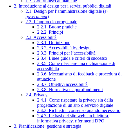
1.3. Contribuisci al manuale
2. Introduzione al design per i servizi pubblici digitali
2.1. Design per l’amministrazione digitale (
e-
government
)
2.2. L’approccio progettuale
2.2.1. Buone pratiche
2.2.2. Principi
2.3. Accessibilità
2.3.1. Definizione
2.3.2. Accessibilità by design
2.3.3. Principi per l’accessibilità
2.3.4. Linee guida e criteri di successo
2.3.5. Come rilasciare una dichiarazione di
accessibilità
2.3.6. Meccanismo di feedback e procedura di
attuazione
2.3.7. Obiettivi accessibilità
2.3.8. Normativa e approfondimenti
2.4. Privacy
2.4.1. Come rispettare la privacy sin dalla
progettazione di un sito o servizio digitale
2.4.2. Richiedi il consenso quando necessario
2.4.3. Le basi del sito web: architettura,
informativa privacy, riferimenti DPO
3. Pianificazione, gestione e strategia