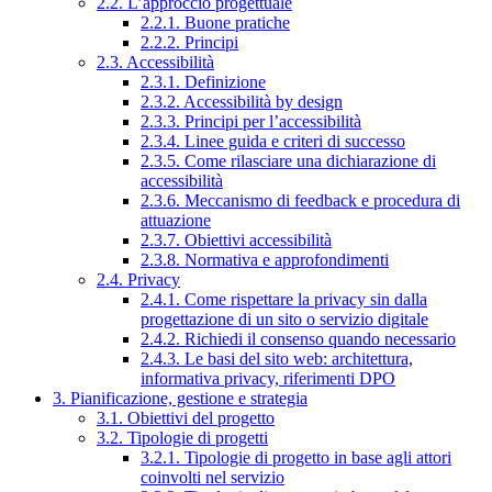
2.2. L’approccio progettuale
2.2.1. Buone pratiche
2.2.2. Principi
2.3. Accessibilità
2.3.1. Definizione
2.3.2. Accessibilità by design
2.3.3. Principi per l’accessibilità
2.3.4. Linee guida e criteri di successo
2.3.5. Come rilasciare una dichiarazione di
accessibilità
2.3.6. Meccanismo di feedback e procedura di
attuazione
2.3.7. Obiettivi accessibilità
2.3.8. Normativa e approfondimenti
2.4. Privacy
2.4.1. Come rispettare la privacy sin dalla
progettazione di un sito o servizio digitale
2.4.2. Richiedi il consenso quando necessario
2.4.3. Le basi del sito web: architettura,
informativa privacy, riferimenti DPO
3. Pianificazione, gestione e strategia
3.1. Obiettivi del progetto
3.2. Tipologie di progetti
3.2.1. Tipologie di progetto in base agli attori
coinvolti nel servizio