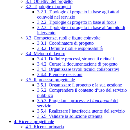
3.1. Obiettivi del progetto
3.2. Tipologie di progetti
3.2.1. Tipologie di progetto in base agli attori
coinvolti nel servizio
3.2.2. Tipologie di progetto in base al focus
3.2.3. Tipologie di progetto in base all’ambito di
intervento
3.3. Competenze, ruoli e figure coinvolte
3.3.1. Coordinatore di progetto
3.3.2. Definire ruoli e responsabilità
3.4. Metodo di lavoro
3.4.1. Definire processi, strumenti e rituali
3.4.2. Curare la documentazione di progetto
3.4.3. Organizzare tavoli tecnici collaborativi
3.4.4. Prendere decisioni
3.5. Il processo progettuale
3.5.1. Organizzare il progetto e la sua gestione
3.5.2. Comprendere il contesto d’uso del servizio
pubblico
3.5.3. Progettare i processi e i
touchpoint
del
servizio
3.5.4. Realizzare l’interfaccia utente del servizio
3.5.5. Validare la soluzione ottenuta
4. Ricerca progettuale
4.1. Ricerca primaria