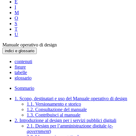
E
I
M
O
S
T
U
Manuale operativo di design
indici e glossario
contenuti
figure
tabelle
glossario
Sommario
1. Scopo, destinatari e uso del Manuale operativo di design
1.1. Versionamento e storico
1.2. Consultazione del manuale
1.3. Contribuisci al manuale
2. Introduzione al design per i servizi pubblici digitali
2.1. Design per l’amministrazione digitale (
e-
government
)