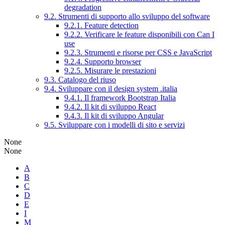
degradation
9.2. Strumenti di supporto allo sviluppo del software
9.2.1. Feature detection
9.2.2. Verificare le feature disponibili con Can I
use
9.2.3. Strumenti e risorse per CSS e JavaScript
9.2.4. Supporto browser
9.2.5. Misurare le prestazioni
9.3. Catalogo del riuso
9.4. Sviluppare con il design system .italia
9.4.1. Il framework Bootstrap Italia
9.4.2. Il kit di sviluppo React
9.4.3. Il kit di sviluppo Angular
9.5. Sviluppare con i modelli di sito e servizi
None
None
A
B
C
D
E
I
M