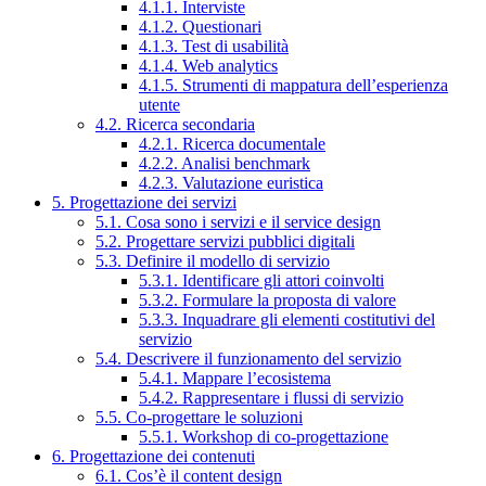
4.1.1. Interviste
4.1.2. Questionari
4.1.3. Test di usabilità
4.1.4. Web analytics
4.1.5. Strumenti di mappatura dell’esperienza
utente
4.2. Ricerca secondaria
4.2.1. Ricerca documentale
4.2.2. Analisi benchmark
4.2.3. Valutazione euristica
5. Progettazione dei servizi
5.1. Cosa sono i servizi e il service design
5.2. Progettare servizi pubblici digitali
5.3. Definire il modello di servizio
5.3.1. Identificare gli attori coinvolti
5.3.2. Formulare la proposta di valore
5.3.3. Inquadrare gli elementi costitutivi del
servizio
5.4. Descrivere il funzionamento del servizio
5.4.1. Mappare l’ecosistema
5.4.2. Rappresentare i flussi di servizio
5.5. Co-progettare le soluzioni
5.5.1. Workshop di co-progettazione
6. Progettazione dei contenuti
6.1. Cos’è il content design