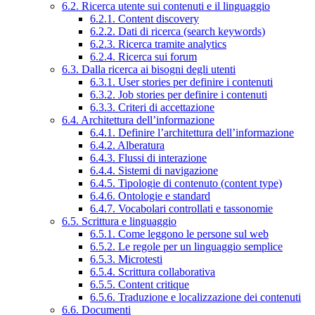
6.2. Ricerca utente sui contenuti e il linguaggio
6.2.1. Content discovery
6.2.2. Dati di ricerca (search keywords)
6.2.3. Ricerca tramite analytics
6.2.4. Ricerca sui forum
6.3. Dalla ricerca ai bisogni degli utenti
6.3.1. User stories per definire i contenuti
6.3.2. Job stories per definire i contenuti
6.3.3. Criteri di accettazione
6.4. Architettura dell’informazione
6.4.1. Definire l’architettura dell’informazione
6.4.2. Alberatura
6.4.3. Flussi di interazione
6.4.4. Sistemi di navigazione
6.4.5. Tipologie di contenuto (content type)
6.4.6. Ontologie e standard
6.4.7. Vocabolari controllati e tassonomie
6.5. Scrittura e linguaggio
6.5.1. Come leggono le persone sul web
6.5.2. Le regole per un linguaggio semplice
6.5.3. Microtesti
6.5.4. Scrittura collaborativa
6.5.5. Content critique
6.5.6. Traduzione e localizzazione dei contenuti
6.6. Documenti