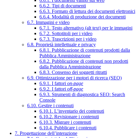
6.6.1. I documenti vanno sul web
6.6.2. Tipi di documenti
6.6.3. Formato di lettura dei documenti elettronici
6.6.4. Modalità di produzione dei documenti
6.7. Immagini e video
6.7.1. Testo alternativo (alt text) per le immagini
6.7.2. Sottotitoli per i video
6.7.3. Trascrizioni per i video
6.8. Proprietà intellettuale e privacy
6.8.1. Pubblicazione di contenuti prodotti dalla
Pubblica Amministrazione
6.8.2. Pubblicazione di contenuti non prodotti
dalla Pubblica Amministrazione
6.8.3. Consenso dei soggetti ritratti
6.9. Ottimizzazione per i motori di ricerca (SEO)
6.9.1. I fattori
on-page
6.9.2. I fattori
off-page
6.9.3. Strumenti di diagnostica SEO: Search
Console
6.10. Gestire i contenuti
6.10.1. L’inventario dei contenuti
6.10.2. Revisionare i contenuti
6.10.3. Migrare i contenuti
6.10.4. Pubblicare i contenuti
7. Progettazione dell’interazione