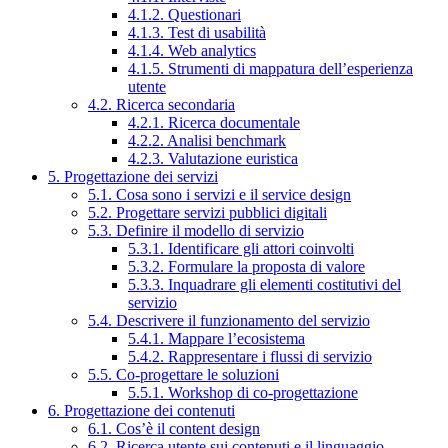
4.1.2. Questionari
4.1.3. Test di usabilità
4.1.4. Web analytics
4.1.5. Strumenti di mappatura dell’esperienza
utente
4.2. Ricerca secondaria
4.2.1. Ricerca documentale
4.2.2. Analisi benchmark
4.2.3. Valutazione euristica
5. Progettazione dei servizi
5.1. Cosa sono i servizi e il service design
5.2. Progettare servizi pubblici digitali
5.3. Definire il modello di servizio
5.3.1. Identificare gli attori coinvolti
5.3.2. Formulare la proposta di valore
5.3.3. Inquadrare gli elementi costitutivi del
servizio
5.4. Descrivere il funzionamento del servizio
5.4.1. Mappare l’ecosistema
5.4.2. Rappresentare i flussi di servizio
5.5. Co-progettare le soluzioni
5.5.1. Workshop di co-progettazione
6. Progettazione dei contenuti
6.1. Cos’è il content design
6.2. Ricerca utente sui contenuti e il linguaggio