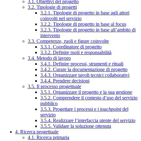
3.1. Obiettivi del progetto
3.2. Tipologie di progetti
3.2.1. Tipologie di progetto in base agli attori
coinvolti nel servizio
3.2.2. Tipologie di progetto in base al focus
3.2.3. Tipologie di progetto in base all’ambito di
intervento
3.3. Competenze, ruoli e figure coinvolte
3.3.1. Coordinatore di progetto
3.3.2. Definire ruoli e responsabilità
3.4. Metodo di lavoro
3.4.1. Definire processi, strumenti e rituali
3.4.2. Curare la documentazione di progetto
3.4.3. Organizzare tavoli tecnici collaborativi
3.4.4. Prendere decisioni
3.5. Il processo progettuale
3.5.1. Organizzare il progetto e la sua gestione
3.5.2. Comprendere il contesto d’uso del servizio
pubblico
3.5.3. Progettare i processi e i
touchpoint
del
servizio
3.5.4. Realizzare l’interfaccia utente del servizio
3.5.5. Validare la soluzione ottenuta
4. Ricerca progettuale
4.1. Ricerca primaria