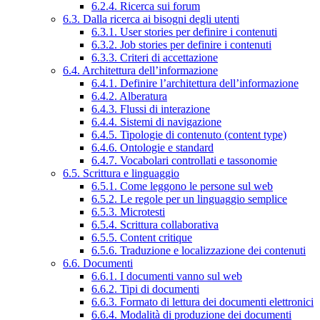
6.2.4. Ricerca sui forum
6.3. Dalla ricerca ai bisogni degli utenti
6.3.1. User stories per definire i contenuti
6.3.2. Job stories per definire i contenuti
6.3.3. Criteri di accettazione
6.4. Architettura dell’informazione
6.4.1. Definire l’architettura dell’informazione
6.4.2. Alberatura
6.4.3. Flussi di interazione
6.4.4. Sistemi di navigazione
6.4.5. Tipologie di contenuto (content type)
6.4.6. Ontologie e standard
6.4.7. Vocabolari controllati e tassonomie
6.5. Scrittura e linguaggio
6.5.1. Come leggono le persone sul web
6.5.2. Le regole per un linguaggio semplice
6.5.3. Microtesti
6.5.4. Scrittura collaborativa
6.5.5. Content critique
6.5.6. Traduzione e localizzazione dei contenuti
6.6. Documenti
6.6.1. I documenti vanno sul web
6.6.2. Tipi di documenti
6.6.3. Formato di lettura dei documenti elettronici
6.6.4. Modalità di produzione dei documenti