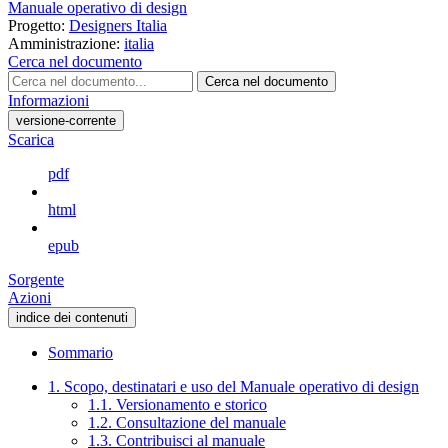
Manuale operativo di design
Progetto:
Designers Italia
Amministrazione:
italia
Cerca nel documento
Cerca nel documento
Informazioni
versione-corrente
Scarica
pdf
html
epub
Sorgente
Azioni
indice dei contenuti
Sommario
1. Scopo, destinatari e uso del Manuale operativo di design
1.1. Versionamento e storico
1.2. Consultazione del manuale
1.3. Contribuisci al manuale