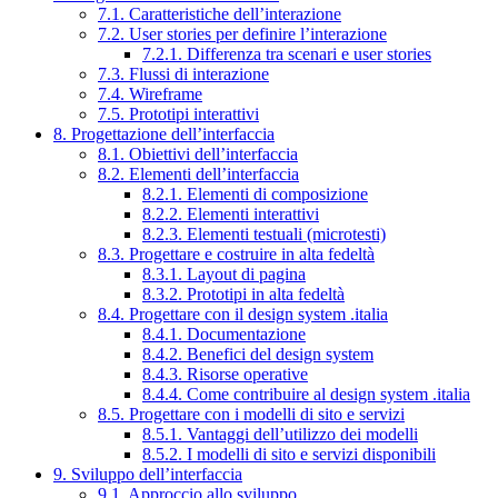
7.1. Caratteristiche dell’interazione
7.2. User stories per definire l’interazione
7.2.1. Differenza tra scenari e user stories
7.3. Flussi di interazione
7.4. Wireframe
7.5. Prototipi interattivi
8. Progettazione dell’interfaccia
8.1. Obiettivi dell’interfaccia
8.2. Elementi dell’interfaccia
8.2.1. Elementi di composizione
8.2.2. Elementi interattivi
8.2.3. Elementi testuali (microtesti)
8.3. Progettare e costruire in alta fedeltà
8.3.1. Layout di pagina
8.3.2. Prototipi in alta fedeltà
8.4. Progettare con il design system .italia
8.4.1. Documentazione
8.4.2. Benefici del design system
8.4.3. Risorse operative
8.4.4. Come contribuire al design system .italia
8.5. Progettare con i modelli di sito e servizi
8.5.1. Vantaggi dell’utilizzo dei modelli
8.5.2. I modelli di sito e servizi disponibili
9. Sviluppo dell’interfaccia
9.1. Approccio allo sviluppo