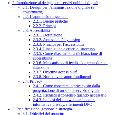
2. Introduzione al design per i servizi pubblici digitali
2.1. Design per l’amministrazione digitale (
e-
government
)
2.2. L’approccio progettuale
2.2.1. Buone pratiche
2.2.2. Principi
2.3. Accessibilità
2.3.1. Definizione
2.3.2. Accessibilità by design
2.3.3. Principi per l’accessibilità
2.3.4. Linee guida e criteri di successo
2.3.5. Come rilasciare una dichiarazione di
accessibilità
2.3.6. Meccanismo di feedback e procedura di
attuazione
2.3.7. Obiettivi accessibilità
2.3.8. Normativa e approfondimenti
2.4. Privacy
2.4.1. Come rispettare la privacy sin dalla
progettazione di un sito o servizio digitale
2.4.2. Richiedi il consenso quando necessario
2.4.3. Le basi del sito web: architettura,
informativa privacy, riferimenti DPO
3. Pianificazione, gestione e strategia
3.1. Obiettivi del progetto