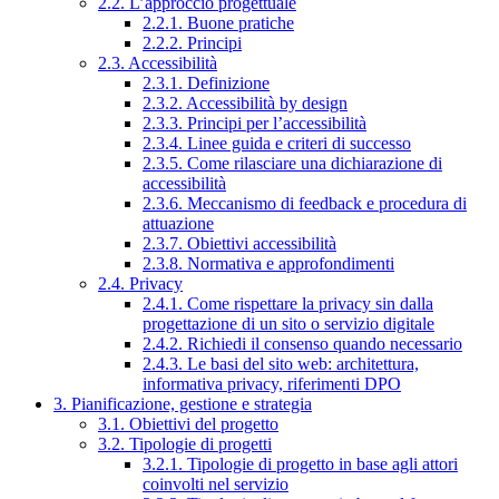
2.2. L’approccio progettuale
2.2.1. Buone pratiche
2.2.2. Principi
2.3. Accessibilità
2.3.1. Definizione
2.3.2. Accessibilità by design
2.3.3. Principi per l’accessibilità
2.3.4. Linee guida e criteri di successo
2.3.5. Come rilasciare una dichiarazione di
accessibilità
2.3.6. Meccanismo di feedback e procedura di
attuazione
2.3.7. Obiettivi accessibilità
2.3.8. Normativa e approfondimenti
2.4. Privacy
2.4.1. Come rispettare la privacy sin dalla
progettazione di un sito o servizio digitale
2.4.2. Richiedi il consenso quando necessario
2.4.3. Le basi del sito web: architettura,
informativa privacy, riferimenti DPO
3. Pianificazione, gestione e strategia
3.1. Obiettivi del progetto
3.2. Tipologie di progetti
3.2.1. Tipologie di progetto in base agli attori
coinvolti nel servizio