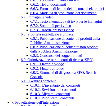
6.6.1. I documenti vanno sul web
6.6.2. Tipi di documenti
6.6.3. Formato di lettura dei documenti elettronici
6.6.4. Modalità di produzione dei documenti
6.7. Immagini e video
6.7.1. Testo alternativo (alt text) per le immagini
6.7.2. Sottotitoli per i video
6.7.3. Trascrizioni per i video
6.8. Proprietà intellettuale e privacy
6.8.1. Pubblicazione di contenuti prodotti dalla
Pubblica Amministrazione
6.8.2. Pubblicazione di contenuti non prodotti
dalla Pubblica Amministrazione
6.8.3. Consenso dei soggetti ritratti
6.9. Ottimizzazione per i motori di ricerca (SEO)
6.9.1. I fattori
on-page
6.9.2. I fattori
off-page
6.9.3. Strumenti di diagnostica SEO: Search
Console
6.10. Gestire i contenuti
6.10.1. L’inventario dei contenuti
6.10.2. Revisionare i contenuti
6.10.3. Migrare i contenuti
6.10.4. Pubblicare i contenuti
7. Progettazione dell’interazione