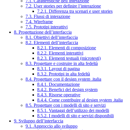
7.1. Caratteristiche dell’interazione
7.2. User stories per definire l’interazione
7.2.1. Differenza tra scenari e user stories
7.3. Flussi di interazione
7.4. Wireframe
7.5. Prototipi interattivi
8. Progettazione dell’interfaccia
8.1. Obiettivi dell’interfaccia
8.2. Elementi dell’interfaccia
8.2.1. Elementi di composizione
8.2.2. Elementi interattivi
8.2.3. Elementi testuali (microtesti)
8.3. Progettare e costruire in alta fedeltà
8.3.1. Layout di pagina
8.3.2. Prototipi in alta fedeltà
8.4. Progettare con il design system .italia
8.4.1. Documentazione
8.4.2. Benefici del design system
8.4.3. Risorse operative
8.4.4. Come contribuire al design system .italia
8.5. Progettare con i modelli di sito e servizi
8.5.1. Vantaggi dell’utilizzo dei modelli
8.5.2. I modelli di sito e servizi disponibili
9. Sviluppo dell’interfaccia
9.1. Approccio allo sviluppo