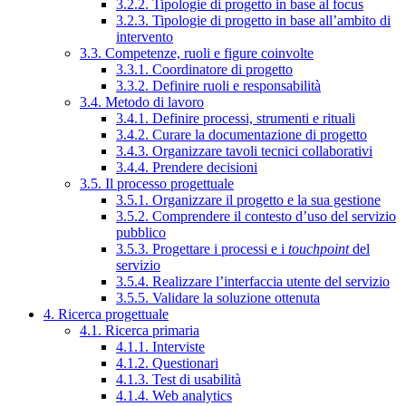
3.2.2. Tipologie di progetto in base al focus
3.2.3. Tipologie di progetto in base all’ambito di
intervento
3.3. Competenze, ruoli e figure coinvolte
3.3.1. Coordinatore di progetto
3.3.2. Definire ruoli e responsabilità
3.4. Metodo di lavoro
3.4.1. Definire processi, strumenti e rituali
3.4.2. Curare la documentazione di progetto
3.4.3. Organizzare tavoli tecnici collaborativi
3.4.4. Prendere decisioni
3.5. Il processo progettuale
3.5.1. Organizzare il progetto e la sua gestione
3.5.2. Comprendere il contesto d’uso del servizio
pubblico
3.5.3. Progettare i processi e i
touchpoint
del
servizio
3.5.4. Realizzare l’interfaccia utente del servizio
3.5.5. Validare la soluzione ottenuta
4. Ricerca progettuale
4.1. Ricerca primaria
4.1.1. Interviste
4.1.2. Questionari
4.1.3. Test di usabilità
4.1.4. Web analytics