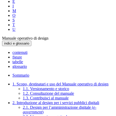
E
I
M
O
S
T
U
Manuale operativo di design
indici e glossario
contenuti
figure
tabelle
glossario
Sommario
1. Scopo, destinatari e uso del Manuale operativo di design
1.1. Versionamento e storico
1.2. Consultazione del manuale
1.3. Contribuisci al manuale
2. Introduzione al design per i servizi pubblici digitali
2.1. Design per l’amministrazione digitale (
e-
government
)