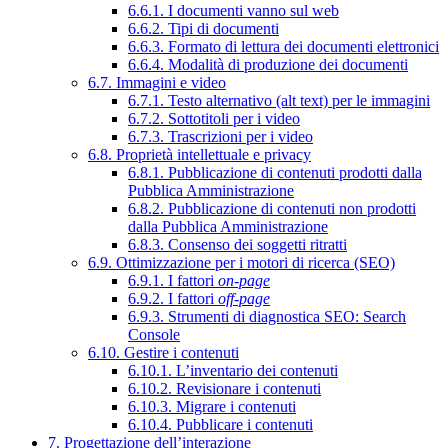
6.6.1. I documenti vanno sul web
6.6.2. Tipi di documenti
6.6.3. Formato di lettura dei documenti elettronici
6.6.4. Modalità di produzione dei documenti
6.7. Immagini e video
6.7.1. Testo alternativo (alt text) per le immagini
6.7.2. Sottotitoli per i video
6.7.3. Trascrizioni per i video
6.8. Proprietà intellettuale e privacy
6.8.1. Pubblicazione di contenuti prodotti dalla
Pubblica Amministrazione
6.8.2. Pubblicazione di contenuti non prodotti
dalla Pubblica Amministrazione
6.8.3. Consenso dei soggetti ritratti
6.9. Ottimizzazione per i motori di ricerca (SEO)
6.9.1. I fattori
on-page
6.9.2. I fattori
off-page
6.9.3. Strumenti di diagnostica SEO: Search
Console
6.10. Gestire i contenuti
6.10.1. L’inventario dei contenuti
6.10.2. Revisionare i contenuti
6.10.3. Migrare i contenuti
6.10.4. Pubblicare i contenuti
7. Progettazione dell’interazione