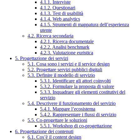
4.1.1. Interviste
4.1.2. Questionari
4.1.3. Test di usabilità
4.1.4. Web analytics
4.1.5. Strumenti di mappatura dell’esperienza
utente
4.2. Ricerca secondaria
4.2.1. Ricerca documentale
4.2.2. Analisi benchmark
4.2.3. Valutazione euristica
5. Progettazione dei servizi
5.1. Cosa sono i servizi e il service design
5.2. Progettare servizi pubblici digitali
5.3. Definire il modello di servizio
5.3.1. Identificare gli attori coinvolti
5.3.2. Formulare la proposta di valore
5.3.3. Inquadrare gli elementi costitutivi del
servizio
5.4. Descrivere il funzionamento del servizio
5.4.1. Mappare l’ecosistema
5.4.2. Rappresentare i flussi di servizio
5.5. Co-progettare le soluzioni
5.5.1. Workshop di co-progettazione
6. Progettazione dei contenuti
6.1. Cos’è il content design