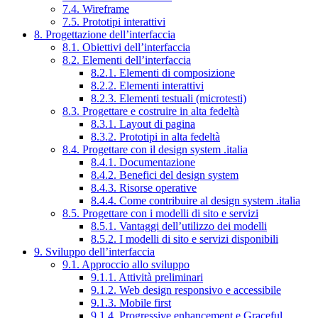
7.4. Wireframe
7.5. Prototipi interattivi
8. Progettazione dell’interfaccia
8.1. Obiettivi dell’interfaccia
8.2. Elementi dell’interfaccia
8.2.1. Elementi di composizione
8.2.2. Elementi interattivi
8.2.3. Elementi testuali (microtesti)
8.3. Progettare e costruire in alta fedeltà
8.3.1. Layout di pagina
8.3.2. Prototipi in alta fedeltà
8.4. Progettare con il design system .italia
8.4.1. Documentazione
8.4.2. Benefici del design system
8.4.3. Risorse operative
8.4.4. Come contribuire al design system .italia
8.5. Progettare con i modelli di sito e servizi
8.5.1. Vantaggi dell’utilizzo dei modelli
8.5.2. I modelli di sito e servizi disponibili
9. Sviluppo dell’interfaccia
9.1. Approccio allo sviluppo
9.1.1. Attività preliminari
9.1.2. Web design responsivo e accessibile
9.1.3. Mobile first
9.1.4. Progressive enhancement e Graceful