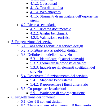
4.1.2. Questionari
4.1.3. Test di usabilità
4.1.4. Web analytics
4.1.5. Strumenti di mappatura dell’esperienza
utente
4.2. Ricerca secondaria
4.2.1. Ricerca documentale
4.2.2. Analisi benchmark
4.2.3. Valutazione euristica
5. Progettazione dei servizi
5.1. Cosa sono i servizi e il service design
5.2. Progettare servizi pubblici digitali
5.3. Definire il modello di servizio
5.3.1. Identificare gli attori coinvolti
5.3.2. Formulare la proposta di valore
5.3.3. Inquadrare gli elementi costitutivi del
servizio
5.4. Descrivere il funzionamento del servizio
5.4.1. Mappare l’ecosistema
5.4.2. Rappresentare i flussi di servizio
5.5. Co-progettare le soluzioni
5.5.1. Workshop di co-progettazione
6. Progettazione dei contenuti
6.1. Cos’è il content design
6.2. Ricerca utente sui contenuti e il linguaggio