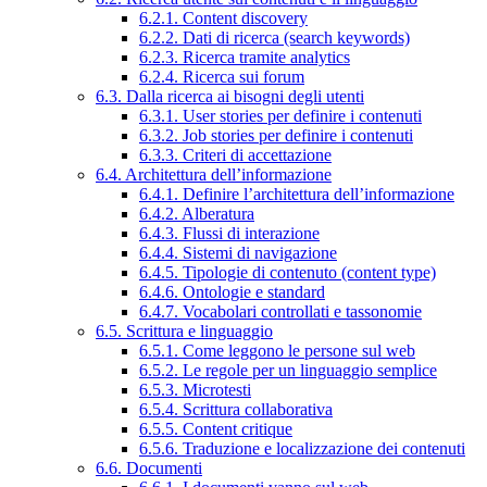
6.2.1. Content discovery
6.2.2. Dati di ricerca (search keywords)
6.2.3. Ricerca tramite analytics
6.2.4. Ricerca sui forum
6.3. Dalla ricerca ai bisogni degli utenti
6.3.1. User stories per definire i contenuti
6.3.2. Job stories per definire i contenuti
6.3.3. Criteri di accettazione
6.4. Architettura dell’informazione
6.4.1. Definire l’architettura dell’informazione
6.4.2. Alberatura
6.4.3. Flussi di interazione
6.4.4. Sistemi di navigazione
6.4.5. Tipologie di contenuto (content type)
6.4.6. Ontologie e standard
6.4.7. Vocabolari controllati e tassonomie
6.5. Scrittura e linguaggio
6.5.1. Come leggono le persone sul web
6.5.2. Le regole per un linguaggio semplice
6.5.3. Microtesti
6.5.4. Scrittura collaborativa
6.5.5. Content critique
6.5.6. Traduzione e localizzazione dei contenuti
6.6. Documenti