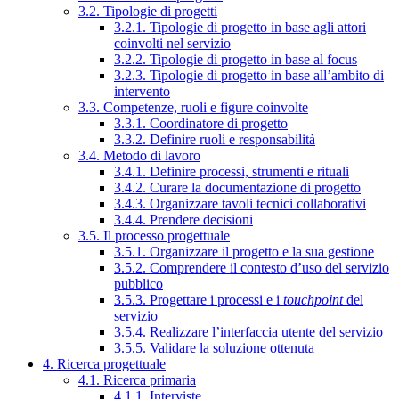
3.2. Tipologie di progetti
3.2.1. Tipologie di progetto in base agli attori
coinvolti nel servizio
3.2.2. Tipologie di progetto in base al focus
3.2.3. Tipologie di progetto in base all’ambito di
intervento
3.3. Competenze, ruoli e figure coinvolte
3.3.1. Coordinatore di progetto
3.3.2. Definire ruoli e responsabilità
3.4. Metodo di lavoro
3.4.1. Definire processi, strumenti e rituali
3.4.2. Curare la documentazione di progetto
3.4.3. Organizzare tavoli tecnici collaborativi
3.4.4. Prendere decisioni
3.5. Il processo progettuale
3.5.1. Organizzare il progetto e la sua gestione
3.5.2. Comprendere il contesto d’uso del servizio
pubblico
3.5.3. Progettare i processi e i
touchpoint
del
servizio
3.5.4. Realizzare l’interfaccia utente del servizio
3.5.5. Validare la soluzione ottenuta
4. Ricerca progettuale
4.1. Ricerca primaria
4.1.1. Interviste