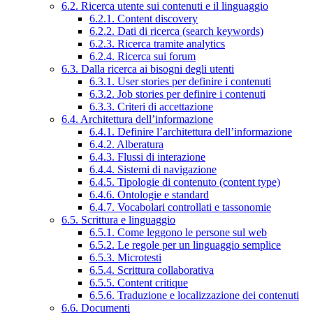
6.2. Ricerca utente sui contenuti e il linguaggio
6.2.1. Content discovery
6.2.2. Dati di ricerca (search keywords)
6.2.3. Ricerca tramite analytics
6.2.4. Ricerca sui forum
6.3. Dalla ricerca ai bisogni degli utenti
6.3.1. User stories per definire i contenuti
6.3.2. Job stories per definire i contenuti
6.3.3. Criteri di accettazione
6.4. Architettura dell’informazione
6.4.1. Definire l’architettura dell’informazione
6.4.2. Alberatura
6.4.3. Flussi di interazione
6.4.4. Sistemi di navigazione
6.4.5. Tipologie di contenuto (content type)
6.4.6. Ontologie e standard
6.4.7. Vocabolari controllati e tassonomie
6.5. Scrittura e linguaggio
6.5.1. Come leggono le persone sul web
6.5.2. Le regole per un linguaggio semplice
6.5.3. Microtesti
6.5.4. Scrittura collaborativa
6.5.5. Content critique
6.5.6. Traduzione e localizzazione dei contenuti
6.6. Documenti