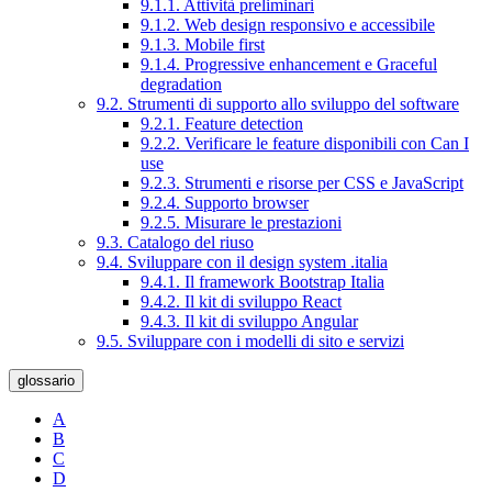
9.1.1. Attività preliminari
9.1.2. Web design responsivo e accessibile
9.1.3. Mobile first
9.1.4. Progressive enhancement e Graceful
degradation
9.2. Strumenti di supporto allo sviluppo del software
9.2.1. Feature detection
9.2.2. Verificare le feature disponibili con Can I
use
9.2.3. Strumenti e risorse per CSS e JavaScript
9.2.4. Supporto browser
9.2.5. Misurare le prestazioni
9.3. Catalogo del riuso
9.4. Sviluppare con il design system .italia
9.4.1. Il framework Bootstrap Italia
9.4.2. Il kit di sviluppo React
9.4.3. Il kit di sviluppo Angular
9.5. Sviluppare con i modelli di sito e servizi
glossario
A
B
C
D