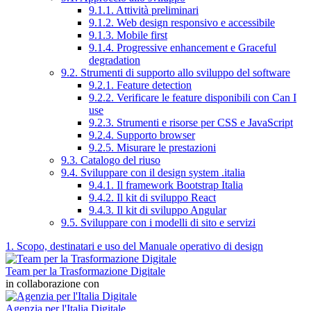
9.1.1. Attività preliminari
9.1.2. Web design responsivo e accessibile
9.1.3. Mobile first
9.1.4. Progressive enhancement e Graceful
degradation
9.2. Strumenti di supporto allo sviluppo del software
9.2.1. Feature detection
9.2.2. Verificare le feature disponibili con Can I
use
9.2.3. Strumenti e risorse per CSS e JavaScript
9.2.4. Supporto browser
9.2.5. Misurare le prestazioni
9.3. Catalogo del riuso
9.4. Sviluppare con il design system .italia
9.4.1. Il framework Bootstrap Italia
9.4.2. Il kit di sviluppo React
9.4.3. Il kit di sviluppo Angular
9.5. Sviluppare con i modelli di sito e servizi
1. Scopo, destinatari e uso del Manuale operativo di design
Team per la Trasformazione Digitale
in collaborazione con
Agenzia per l'Italia Digitale