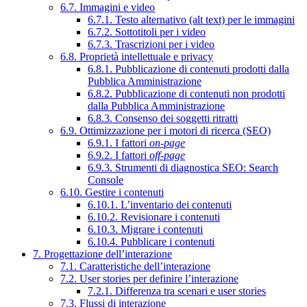
6.7. Immagini e video
6.7.1. Testo alternativo (alt text) per le immagini
6.7.2. Sottotitoli per i video
6.7.3. Trascrizioni per i video
6.8. Proprietà intellettuale e privacy
6.8.1. Pubblicazione di contenuti prodotti dalla
Pubblica Amministrazione
6.8.2. Pubblicazione di contenuti non prodotti
dalla Pubblica Amministrazione
6.8.3. Consenso dei soggetti ritratti
6.9. Ottimizzazione per i motori di ricerca (SEO)
6.9.1. I fattori
on-page
6.9.2. I fattori
off-page
6.9.3. Strumenti di diagnostica SEO: Search
Console
6.10. Gestire i contenuti
6.10.1. L’inventario dei contenuti
6.10.2. Revisionare i contenuti
6.10.3. Migrare i contenuti
6.10.4. Pubblicare i contenuti
7. Progettazione dell’interazione
7.1. Caratteristiche dell’interazione
7.2. User stories per definire l’interazione
7.2.1. Differenza tra scenari e user stories
7.3. Flussi di interazione