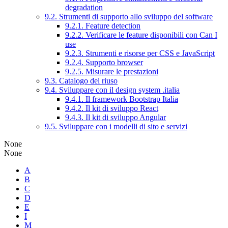
degradation
9.2. Strumenti di supporto allo sviluppo del software
9.2.1. Feature detection
9.2.2. Verificare le feature disponibili con Can I
use
9.2.3. Strumenti e risorse per CSS e JavaScript
9.2.4. Supporto browser
9.2.5. Misurare le prestazioni
9.3. Catalogo del riuso
9.4. Sviluppare con il design system .italia
9.4.1. Il framework Bootstrap Italia
9.4.2. Il kit di sviluppo React
9.4.3. Il kit di sviluppo Angular
9.5. Sviluppare con i modelli di sito e servizi
None
None
A
B
C
D
E
I
M