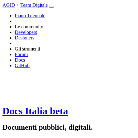
AGID
+
Team Digitale
Piano Triennale
Le community
Developers
Designers
Gli strumenti
Forum
Docs
GitHub
Docs Italia
beta
Documenti pubblici, digitali.