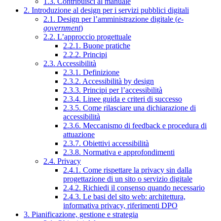
1.3. Contribuisci al manuale
2. Introduzione al design per i servizi pubblici digitali
2.1. Design per l’amministrazione digitale (
e-
government
)
2.2. L’approccio progettuale
2.2.1. Buone pratiche
2.2.2. Principi
2.3. Accessibilità
2.3.1. Definizione
2.3.2. Accessibilità by design
2.3.3. Principi per l’accessibilità
2.3.4. Linee guida e criteri di successo
2.3.5. Come rilasciare una dichiarazione di
accessibilità
2.3.6. Meccanismo di feedback e procedura di
attuazione
2.3.7. Obiettivi accessibilità
2.3.8. Normativa e approfondimenti
2.4. Privacy
2.4.1. Come rispettare la privacy sin dalla
progettazione di un sito o servizio digitale
2.4.2. Richiedi il consenso quando necessario
2.4.3. Le basi del sito web: architettura,
informativa privacy, riferimenti DPO
3. Pianificazione, gestione e strategia